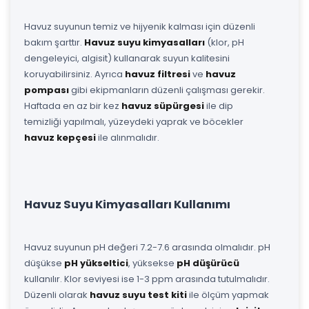
Havuz suyunun temiz ve hijyenik kalması için düzenli
bakım şarttır.
Havuz suyu kimyasalları
(klor, pH
dengeleyici, algisit) kullanarak suyun kalitesini
koruyabilirsiniz. Ayrıca
havuz filtresi
ve
havuz
pompası
gibi ekipmanların düzenli çalışması gerekir.
Haftada en az bir kez
havuz süpürgesi
ile dip
temizliği yapılmalı, yüzeydeki yaprak ve böcekler
havuz kepçesi
ile alınmalıdır.
Havuz Suyu Kimyasalları Kullanımı
Havuz suyunun pH değeri 7.2-7.6 arasında olmalıdır. pH
düşükse
pH yükseltici
, yüksekse
pH düşürücü
kullanılır. Klor seviyesi ise 1-3 ppm arasında tutulmalıdır.
Düzenli olarak
havuz suyu test kiti
ile ölçüm yapmak