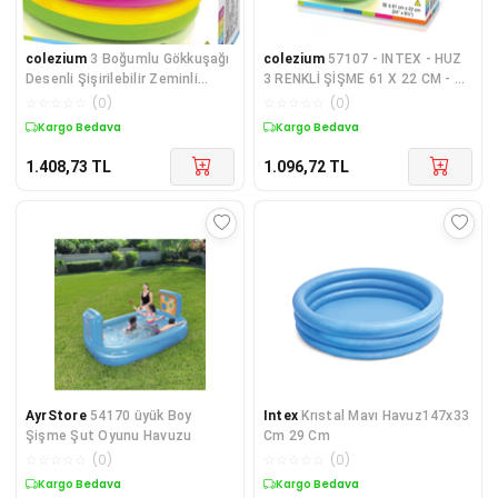
colezium
3 Boğumlu Gökkuşağı
colezium
57107 - INTEX - HUZ
Desenli Şişirilebilir Zeminli
3 RENKLİ ŞİŞME 61 X 22 CM - 1
Bebek Huzu 86cm - 58924 - 1
ADET
☆
☆
☆
☆
☆
(
0
)
☆
☆
☆
☆
☆
(
0
)
ADET
Kargo Bedava
Kargo Bedava
1.408,73
TL
1.096,72
TL
AyrStore
54170 üyük Boy
Intex
Krıstal Mavı Havuz147x33
Şişme Şut Oyunu Havuzu
Cm 29 Cm
☆
☆
☆
☆
☆
(
0
)
☆
☆
☆
☆
☆
(
0
)
Kargo Bedava
Kargo Bedava