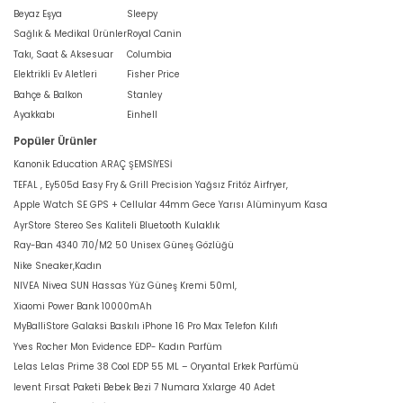
Beyaz Eşya
Sleepy
Sağlık & Medikal Ürünler
Royal Canin
Takı, Saat & Aksesuar
Columbia
Elektrikli Ev Aletleri
Fisher Price
Bahçe & Balkon
Stanley
Ayakkabı
Einhell
Popüler Ürünler
Kanonik Education ARAÇ ŞEMSİYESİ
TEFAL , Ey505d Easy Fry & Grill Precision Yağsız Fritöz Airfryer,
Apple Watch SE GPS + Cellular 44mm Gece Yarısı Alüminyum Kasa
AyrStore Stereo Ses Kaliteli Bluetooth Kulaklık
Ray-Ban 4340 710/M2 50 Unisex Güneş Gözlüğü
Nike Sneaker,Kadın
NIVEA Nivea SUN Hassas Yüz Güneş Kremi 50ml,
Xiaomi Power Bank 10000mAh
MyBalliStore Galaksi Baskılı iPhone 16 Pro Max Telefon Kılıfı
Yves Rocher Mon Evidence EDP- Kadın Parfüm
Lelas Lelas Prime 38 Cool EDP 55 ML – Oryantal Erkek Parfümü
levent Fırsat Paketi Bebek Bezi 7 Numara Xxlarge 40 Adet