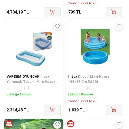
Stokta 5 adet kaldı.
4.704,19
TL
799
TL
VARDEM OYUNCAK
Intex
Intex
Kristal Mavi Havuz
Yumusak Tabanlı Kare Havuz
168x38 Cm 58446
166x100x28 57403
☆
☆
☆
☆
☆
(
0
)
☆
☆
☆
☆
☆
(
0
)
Kargo Bedava
Kargo Bedava
Stokta 5 adet kaldı.
2.314,48
TL
1.039
TL