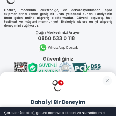
Goturc, modadan elektroniğe, ev dekorasyonundan spor
ekipmanlarına kadar geniş bir ürün yelpazesi sunan Türkiye'nin
önde gelen online alışveriş platformudur. Güvenli alışveriş, hızlı
teslimat ve müşteri memnuniyeti ilkeleriyle sizlere en iyi alışveriş
deneyimini sağlıyoruz.
Çağrı Merkezimizi Arayın
0850 533 0 118
WhatsApp Destek
Güvenliğiniz
Sosyal Medya
Daha İyi Bir Deneyim
Mobil Uygulamalarımız
Goturc mobil uygulamasıyla daha hızlı ve kolay alışveriş
Çerezler (cookie), goturc.com web sitesini ve hizmetlerimizi
yapın