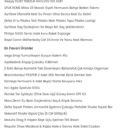
Sleepy YÜZEY TEMİZLİK HAVLUSU 100 ADET
UFUK HOME Milas 211 Masalı Siyah Fermuarlı Bahçe Balkon Takımı
AyrStore Otomatik Kedi Su Pınarı Ultra Sessiz Kedi Su Sebili
Delta 10 lu Pilates Seti Pilates Matı Pilates Topu Pilates Lastiği
AyrStore Saç Düzleştirici Ve Maşa İkili Saç Şekillendirici
Philips 5000 Serisi Islak Kuru Robot Süpürge
Royal Canin Motherbaby Cat 34 Anne Ve Yavru Kedi Maması
En Favori Ürünler
İsego Emoji Yumurtlayan Kurşun Kalem 4'lü
Ayakkabılık Ahşap Çubuklu 4 Bölmeli
2 Katlı Banyo Kozmetik Takı Düzenleyici Baharatlık Çok Amaçlı Organizer
Besinistanbul PSSPOR 2 Adet 3KG Pembe Renk Dambıl Seti
Formeya Fermuarlı 6 Adet Beyaz Yastık Koruyucu Alez
İnci Ağda Spatula 100lü
Pembe Ton Eşitleyici (Pink Tone-Up) Güneş Kremi SPF 50
Maru.Derm Su Bazlı Güçlendirici Kaş & Kirpik Serumu
Delta Squat Pilates Jimnastik Egzersiz Çubuğu Portable Studio Squat Bar
Dekoratif Strafor Köpük Çıta (5 CM GENİŞLİK)
beaulis Drag It Inkpen Keçe Uçlu Eyeliner 196 Brown
Regular Show Mordecai & Rigby Haters Gonna Hate Erkek Cüzdan