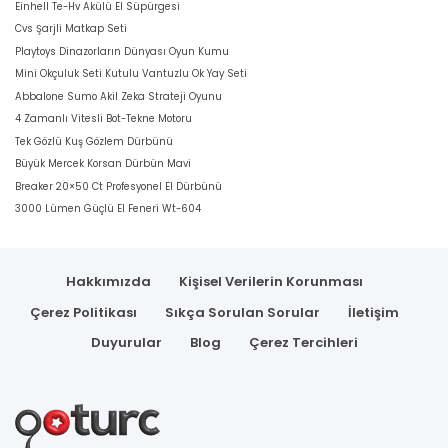
Einhell Te-Hv Akülü El Süpürgesi
Cvs Şarjli Matkap Seti
Playtoys Dinazorların Dünyası Oyun Kumu
Mini Okçuluk Seti Kutulu Vantuzlu Ok Yay Seti
Abbalone Sumo Akil Zeka Strateji Oyunu
4 Zamanlı Vitesli Bot-Tekne Motoru
Tek Gözlü Kuş Gözlem Dürbünü
Büyük Mercek Korsan Dürbün Mavi
Breaker 20×50 Ct Profesyonel El Dürbünü
3000 Lümen Güçlü El Feneri Wt-604
Hakkımızda
Kişisel Verilerin Korunması
Çerez Politikası
Sıkça Sorulan Sorular
İletişim
Duyurular
Blog
Çerez Tercihleri