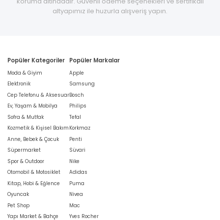
koruma altındadır. Güvenli ödeme seçenekleri ve sertifikalı
altyapımız ile huzurla alışveriş yapın.
Popüler Kategoriler
Popüler Markalar
Moda & Giyim
Apple
Elektronik
Samsung
Cep Telefonu & Aksesuar
Bosch
Ev, Yaşam & Mobilya
Philips
Sofra & Mutfak
Tefal
Kozmetik & Kişisel Bakım
Korkmaz
Anne, Bebek & Çocuk
Penti
Süpermarket
Süvari
Spor & Outdoor
Nike
Otomobil & Motosiklet
Adidas
Kitap, Hobi & Eğlence
Puma
Oyuncak
Nivea
Pet Shop
Mac
Yapı Market & Bahçe
Yves Rocher