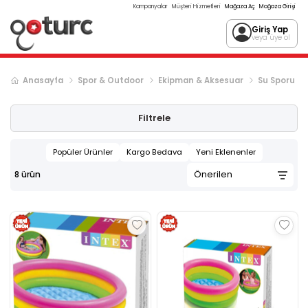
Kampanyalar
Müşteri Hizmetleri
Mağaza Aç
Mağaza Girişi
Giriş Yap
veya üye ol
Anasayfa
Spor & Outdoor
Ekipman & Aksesuar
Su Sporu
Filtrele
Popüler Ürünler
Kargo Bedava
Yeni Eklenenler
8
ürün