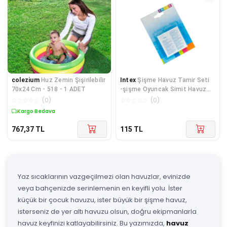
colezium
Huz Zemin Şişirilebilir
Intex
Şişme Havuz Tamir Seti
70x24 Cm - 518 - 1 ADET
-şişme Oyuncak Simit Havuz
Onarım Yaması-ıt59631
☆
☆
☆
☆
☆
(
0
)
☆
☆
☆
☆
☆
(
0
)
Kargo Bedava
767,37
TL
115
TL
Yaz sıcaklarının vazgeçilmezi olan havuzlar, evinizde
veya bahçenizde serinlemenin en keyifli yolu. İster
küçük bir çocuk havuzu, ister büyük bir şişme havuz,
isterseniz de yer altı havuzu olsun, doğru ekipmanlarla
havuz keyfinizi katlayabilirsiniz. Bu yazımızda,
havuz