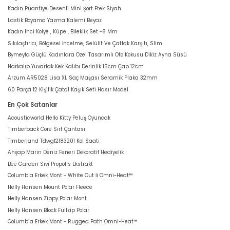
Kadın Puantiye Desenli Mini Şort Etek Siyah
Lastik Boyama Yazma Kalemi Beyaz
Kadın Inci Kolye , Küpe , Bileklik Set -8 Mm
Sıkılaştırıcı, Bölgesel İncelme, Selülit Ve Çatlak Karşıtı, Slim
Bymeyla Güçlü Kadınlara Özel Tasarımlı Oto Kokusu Dikiz Ayna Süsü
Narkalıp Yuvarlak Kek Kalıbı Derinlik 15cm Çap 12cm
Arzum AR5028 Lisa XL Saç Maşası Seramik Plaka 32mm
60 Parça 12 Kişilik Çatal Kaşık Seti Hasır Model
En Çok Satanlar
Acousticworld Hello Kitty Peluş Oyuncak
Timberback Core Sırt Çantası
Timberland Tdwgf2183201 Kol Saati
Ahşap Marin Deniz Feneri Dekoratif Hediyelik
Bee Garden Sivi Propolis Ekstrakt
Columbia Erkek Mont - White Out İi Omni-Heat™
Helly Hansen Mount Polar Fleece
Helly Hansen Zippy Polar Mont
Helly Hansen Block Fullzip Polar
Columbia Erkek Mont - Rugged Path Omni-Heat™