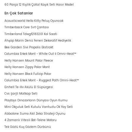
60 Parça 12 Kişilik Çatal Kaşık Seti Hasır Model
En Çok Satanlar
Acousticworld Hello Kitty Peluş Oyuncak
Timberback Core Sırt Çantası
Timberland Tdwgf2183201 Kol Saati
Ahşap Marin Deniz Feneri Dekoratif Hediyelik
Bee Garden Sivi Propolis Ekstrakt
Columbia Erkek Mont - White Out İi Omni-Heat™
Helly Hansen Mount Polar Fleece
Helly Hansen Zippy Polar Mont
Helly Hansen Block Fullzip Polar
Columbia Erkek Mont - Rugged Path Omni-Heat™
Einhell Te-Hv Akülü El Süpürgesi
Cvs Şarjli Matkap Seti
Playtoys Dinazorların Dünyası Oyun Kumu
Mini Okçuluk Seti Kutulu Vantuzlu Ok Yay Seti
Abbalone Sumo Akil Zeka Strateji Oyunu
4 Zamanlı Vitesli Bot-Tekne Motoru
Tek Gözlü Kuş Gözlem Dürbünü