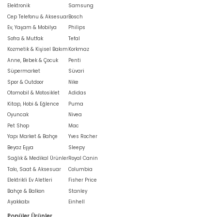
Elektronik
Samsung
Cep Telefonu & Aksesuar
Bosch
Ev, Yaşam & Mobilya
Philips
Sofra & Mutfak
Tefal
Kozmetik & Kişisel Bakım
Korkmaz
Anne, Bebek & Çocuk
Penti
Süpermarket
Süvari
Spor & Outdoor
Nike
Otomobil & Motosiklet
Adidas
Kitap, Hobi & Eğlence
Puma
Oyuncak
Nivea
Pet Shop
Mac
Yapı Market & Bahçe
Yves Rocher
Beyaz Eşya
Sleepy
Sağlık & Medikal Ürünler
Royal Canin
Takı, Saat & Aksesuar
Columbia
Elektrikli Ev Aletleri
Fisher Price
Bahçe & Balkon
Stanley
Ayakkabı
Einhell
Popüler Ürünler