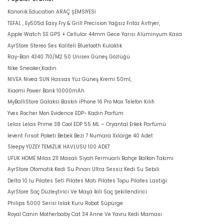
Kanonik Education ARAÇ ŞEMSİYESİ
TEFAL , Ey505d Easy Fry & Grill Precision Yağsız Fritöz Airfryer,
Apple Watch SE GPS + Cellular 44mm Gece Yarısı Alüminyum Kasa
AyrStore Stereo Ses Kaliteli Bluetooth Kulaklık
Ray-Ban 4340 710/M2 50 Unisex Güneş Gözlüğü
Nike Sneaker,Kadın
NIVEA Nivea SUN Hassas Yüz Güneş Kremi 50ml,
Xiaomi Power Bank 10000mAh
MyBalliStore Galaksi Baskılı iPhone 16 Pro Max Telefon Kılıfı
Yves Rocher Mon Evidence EDP- Kadın Parfüm
Lelas Lelas Prime 38 Cool EDP 55 ML – Oryantal Erkek Parfümü
levent Fırsat Paketi Bebek Bezi 7 Numara Xxlarge 40 Adet
Sleepy YÜZEY TEMİZLİK HAVLUSU 100 ADET
UFUK HOME Milas 211 Masalı Siyah Fermuarlı Bahçe Balkon Takımı
AyrStore Otomatik Kedi Su Pınarı Ultra Sessiz Kedi Su Sebili
Delta 10 lu Pilates Seti Pilates Matı Pilates Topu Pilates Lastiği
AyrStore Saç Düzleştirici Ve Maşa İkili Saç Şekillendirici
Philips 5000 Serisi Islak Kuru Robot Süpürge
Royal Canin Motherbaby Cat 34 Anne Ve Yavru Kedi Maması