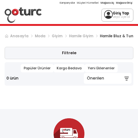
Kampanyalar
Müşteri Hizmetleri
Mağaza Aç
Mağaza Girişi
Giriş Yap
veya üye ol
Anasayfa
Moda
Giyim
Hamile Giyim
Hamile Bluz & Tunik
Filtrele
Popüler Ürünler
Kargo Bedava
Yeni Eklenenler
0
ürün