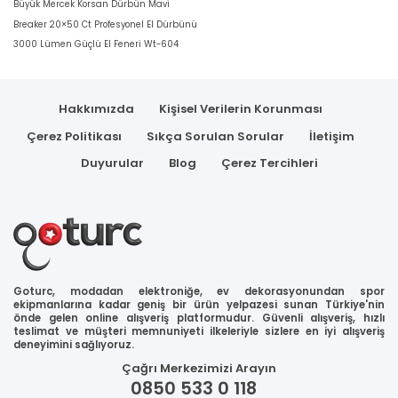
Büyük Mercek Korsan Dürbün Mavi
Breaker 20×50 Ct Profesyonel El Dürbünü
3000 Lümen Güçlü El Feneri Wt-604
Hakkımızda
Kişisel Verilerin Korunması
Çerez Politikası
Sıkça Sorulan Sorular
İletişim
Duyurular
Blog
Çerez Tercihleri
Goturc, modadan elektroniğe, ev dekorasyonundan spor
ekipmanlarına kadar geniş bir ürün yelpazesi sunan Türkiye'nin
önde gelen online alışveriş platformudur. Güvenli alışveriş, hızlı
teslimat ve müşteri memnuniyeti ilkeleriyle sizlere en iyi alışveriş
deneyimini sağlıyoruz.
Çağrı Merkezimizi Arayın
0850 533 0 118