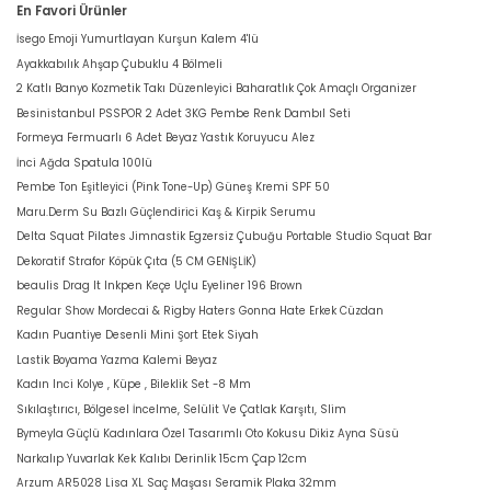
En Favori Ürünler
İsego Emoji Yumurtlayan Kurşun Kalem 4'lü
Ayakkabılık Ahşap Çubuklu 4 Bölmeli
2 Katlı Banyo Kozmetik Takı Düzenleyici Baharatlık Çok Amaçlı Organizer
Besinistanbul PSSPOR 2 Adet 3KG Pembe Renk Dambıl Seti
Formeya Fermuarlı 6 Adet Beyaz Yastık Koruyucu Alez
İnci Ağda Spatula 100lü
Pembe Ton Eşitleyici (Pink Tone-Up) Güneş Kremi SPF 50
Maru.Derm Su Bazlı Güçlendirici Kaş & Kirpik Serumu
Delta Squat Pilates Jimnastik Egzersiz Çubuğu Portable Studio Squat Bar
Dekoratif Strafor Köpük Çıta (5 CM GENİŞLİK)
beaulis Drag It Inkpen Keçe Uçlu Eyeliner 196 Brown
Regular Show Mordecai & Rigby Haters Gonna Hate Erkek Cüzdan
Kadın Puantiye Desenli Mini Şort Etek Siyah
Lastik Boyama Yazma Kalemi Beyaz
Kadın Inci Kolye , Küpe , Bileklik Set -8 Mm
Sıkılaştırıcı, Bölgesel İncelme, Selülit Ve Çatlak Karşıtı, Slim
Bymeyla Güçlü Kadınlara Özel Tasarımlı Oto Kokusu Dikiz Ayna Süsü
Narkalıp Yuvarlak Kek Kalıbı Derinlik 15cm Çap 12cm
Arzum AR5028 Lisa XL Saç Maşası Seramik Plaka 32mm