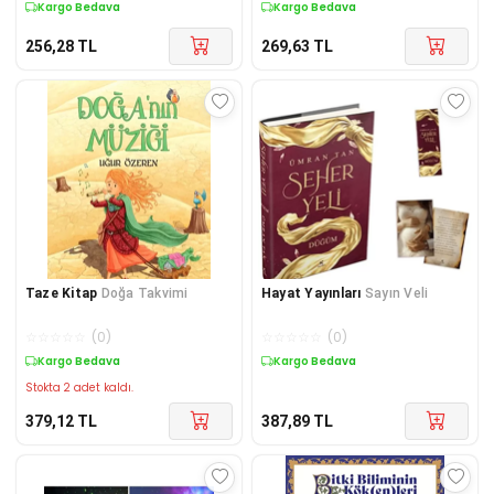
Kargo Bedava
Kargo Bedava
256,28
TL
269,63
TL
Taze Kitap
Doğa Takvimi
Hayat Yayınları
Sayın Veli
☆
☆
☆
☆
☆
(
0
)
☆
☆
☆
☆
☆
(
0
)
Kargo Bedava
Kargo Bedava
Stokta 2 adet kaldı.
379,12
TL
387,89
TL