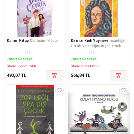
Kanon Kitap
Dönüşüm Kitabı
Kırmızı Kedi Yayınevi
İnsanlığın
Ortak Geleceğini İnşa Etmek
Üzerine
☆
☆
☆
☆
☆
(
0
)
☆
☆
☆
☆
☆
(
0
)
Kargo Bedava
Kargo Bedava
Stokta 5 adet kaldı.
Stokta 3 adet kaldı.
493,07
TL
566,84
TL