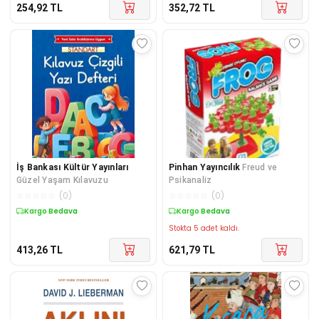
254,92
TL
352,72
TL
İş Bankası Kültür Yayınları
Pinhan Yayıncılık
Freud ve
Güzel Yaşam Kılavuzu
Psikanaliz
☆
☆
☆
☆
☆
(
0
)
☆
☆
☆
☆
☆
(
0
)
Kargo Bedava
Kargo Bedava
Stokta 5 adet kaldı.
413,26
TL
621,79
TL