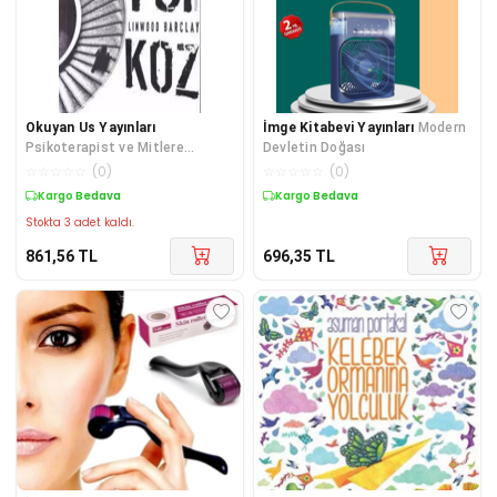
Okuyan Us Yayınları
İmge Kitabevi Yayınları
Modern
Psikoterapist ve Mitlere
Devletin Doğası
Yolculuk
☆
☆
☆
☆
☆
(
0
)
☆
☆
☆
☆
☆
(
0
)
Kargo Bedava
Kargo Bedava
Stokta 3 adet kaldı.
861,56
TL
696,35
TL