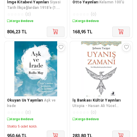
İmge Kitabevi Yayınları
Siyasi
Otto Yayınları
Kelamın 100'ü
Tarih İlkçağlardan 1918’e (1.
Cilt)
☆
☆
☆
☆
☆
(
0
)
☆
☆
☆
☆
☆
(
0
)
Kargo Bedava
Kargo Bedava
806,23
TL
168,95
TL
Okuyan Us Yayınları
Aşk ve
İş Bankası Kültür Yayınları
İrade
Utopia - Hasan Ali Yücel
Klasikleri
☆
☆
☆
☆
☆
(
0
)
☆
☆
☆
☆
☆
(
0
)
Kargo Bedava
Kargo Bedava
Stokta 5 adet kaldı.
950,66
TL
283,80
TL