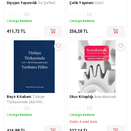
Diyojen Yayıncılık
Öz Şefkat
Çelik Yayınevi
Uzlet
☆
☆
☆
☆
☆
(
0
)
☆
☆
☆
☆
☆
(
0
)
Kargo Bedava
Kargo Bedava
411,72
TL
256,28
TL
Beşir Kitabevi
Türkiye
Okur Kitaplığı
Avarakasnak
Türkçesinde (Ad+Fiil
Birleşmelerinde) Yardımcı Fiiller
☆
☆
☆
☆
☆
(
0
)
☆
☆
☆
☆
☆
(
0
)
Kargo Bedava
Kargo Bedava
Stokta 4 adet kaldı.
416,88
TL
327,14
TL