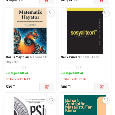
Doruk Yayınları
Matematik
Sel Yayınları
Sosyal Teori
Hayattır
☆
☆
☆
☆
☆
(
0
)
☆
☆
☆
☆
☆
(
0
)
Kargo Bedava
Kargo Bedava
Stokta 2 adet kaldı.
Stokta 5 adet kaldı.
539
TL
386
TL