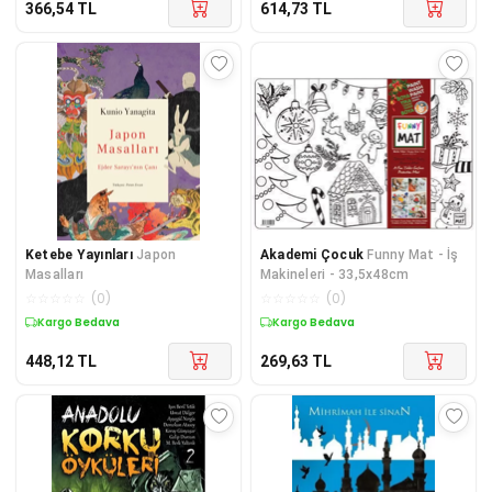
366,54
TL
614,73
TL
Ketebe Yayınları
Japon
Akademi Çocuk
Funny Mat - İş
Masalları
Makineleri - 33,5x48cm
☆
☆
☆
☆
☆
(
0
)
☆
☆
☆
☆
☆
(
0
)
Kargo Bedava
Kargo Bedava
448,12
TL
269,63
TL