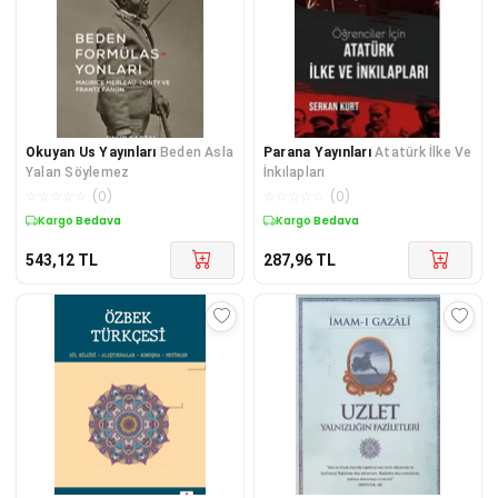
Okuyan Us Yayınları
Beden Asla
Parana Yayınları
Atatürk İlke Ve
Yalan Söylemez
İnkılapları
☆
☆
☆
☆
☆
(
0
)
☆
☆
☆
☆
☆
(
0
)
Kargo Bedava
Kargo Bedava
543,12
TL
287,96
TL