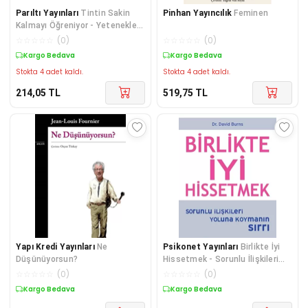
Parıltı Yayınları
Tintin Sakin
Pinhan Yayıncılık
Feminen
Kalmayı Öğreniyor - Yetenekler
Dizisi
☆
☆
☆
☆
☆
(
0
)
☆
☆
☆
☆
☆
(
0
)
Kargo Bedava
Kargo Bedava
Stokta 4 adet kaldı.
Stokta 4 adet kaldı.
214,05
TL
519,75
TL
Yapı Kredi Yayınları
Ne
Psikonet Yayınları
Birlikte İyi
Düşünüyorsun?
Hissetmek - Sorunlu İlişkileri
Yoluna Koymanın Sırrı
☆
☆
☆
☆
☆
(
0
)
☆
☆
☆
☆
☆
(
0
)
Kargo Bedava
Kargo Bedava