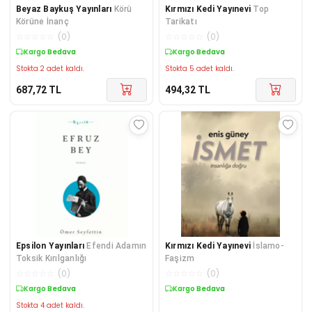
Beyaz Baykuş Yayınları
Körü
Kırmızı Kedi Yayınevi
Top
Körüne İnanç
Tarikatı
☆
☆
☆
☆
☆
(
0
)
☆
☆
☆
☆
☆
(
0
)
Kargo Bedava
Kargo Bedava
Stokta 2 adet kaldı.
Stokta 5 adet kaldı.
687,72
TL
494,32
TL
Epsilon Yayınları
Efendi Adamın
Kırmızı Kedi Yayınevi
İslamo-
Toksik Kırılganlığı
Faşizm
☆
☆
☆
☆
☆
(
0
)
☆
☆
☆
☆
☆
(
0
)
Kargo Bedava
Kargo Bedava
Stokta 4 adet kaldı.