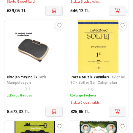
Stokta 5 adet kaldı.
Stokta 5 adet kaldı.
639,05
TL
546,12
TL
Diyojen Yayıncılık
Gizli
Porte Müzik Yayınları
Lavignac
Manipülasyon
1C - Solfej Şan Çalışmaları
☆
☆
☆
☆
☆
(
0
)
☆
☆
☆
☆
☆
(
0
)
Kargo Bedava
Kargo Bedava
Stokta 2 adet kaldı.
8.572,32
TL
825,85
TL