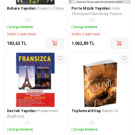
Buhara Yayınları
Ziyaret-i Evliya
Porte Müzik Yayınları
John
Thompson'dan Kolay Piyano
Kursu 4.Bölüm (Cd İlaveli)
☆
☆
☆
☆
☆
(
0
)
☆
☆
☆
☆
☆
(
0
)
Kargo Bedava
Kargo Bedava
Stokta 3 adet kaldı.
Stokta 3 adet kaldı.
183,62
TL
1.062,89
TL
Destek Yayınları
Frankestein
Toplumsal Kitap
Kalem İzi
(İngilizce)
☆
☆
☆
☆
☆
(
0
)
☆
☆
☆
☆
☆
(
0
)
Kargo Bedava
Kargo Bedava