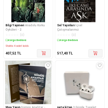
Bilgi Yayınevi
Anadolu Korku
Sel Yayınları
İçsel
Öyküleri - 2
Çatışmalarımız
☆
☆
☆
☆
☆
(
0
)
☆
☆
☆
☆
☆
(
0
)
Kargo Bedava
Kargo Bedava
Stokta 4 adet kaldı.
407,52
TL
517,40
TL
Mea Yayın
Gümüş Anahtar -
peta kitap
3 Günde Tuvalet