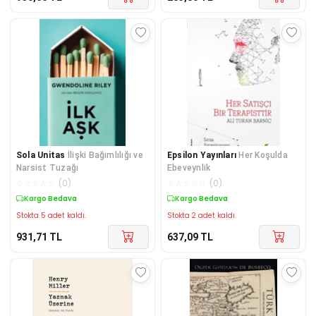
Sola Unitas
İlişki Bağımlılığı ve
Epsilon Yayınları
Her Koşulda
Narsist Tuzağı
Ebeveynlik
☆
☆
☆
☆
☆
(
0
)
☆
☆
☆
☆
☆
(
0
)
Kargo Bedava
Kargo Bedava
Stokta 5 adet kaldı.
Stokta 2 adet kaldı.
931,71
TL
637,09
TL