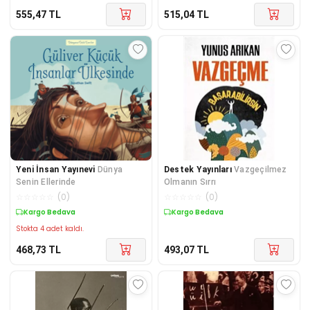
555,47
TL
515,04
TL
Yeni İnsan Yayınevi
Dünya
Destek Yayınları
Vazgeçilmez
Senin Ellerinde
Olmanın Sırrı
☆
☆
☆
☆
☆
(
0
)
☆
☆
☆
☆
☆
(
0
)
Kargo Bedava
Kargo Bedava
Stokta 4 adet kaldı.
468,73
TL
493,07
TL