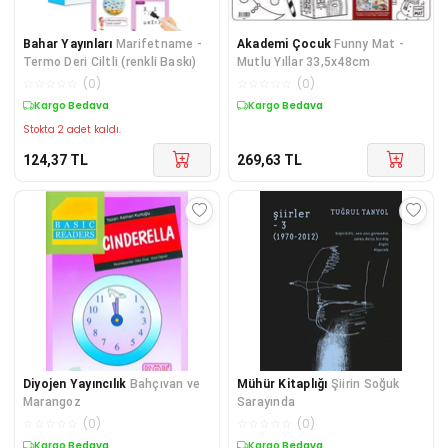
Bahar Yayınları
Marifetname -
Akademi Çocuk
Funny Mat -
Termo Deri Ciltli (renkli Baskı)
Mutlu Yıllar 33,5x48cm
☆
☆
☆
☆
☆
(
0
)
☆
☆
☆
☆
☆
(
0
)
Kargo Bedava
Kargo Bedava
Stokta 2 adet kaldı.
124,37
TL
269,63
TL
Diyojen Yayıncılık
Bahçıvan ve
Mühür Kitaplığı
Şiirin Soğuk
Marangoz
Sarayında
☆
☆
☆
☆
☆
(
0
)
☆
☆
☆
☆
☆
(
0
)
Kargo Bedava
Kargo Bedava