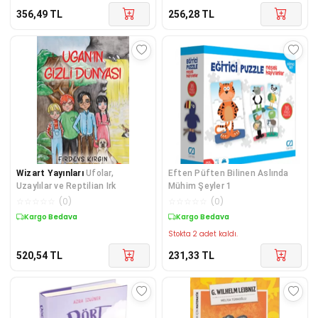
356,49
TL
256,28
TL
Wizart Yayınları
Ufolar,
Eften Püften Bilinen Aslında
Uzaylılar ve Reptilian Irk
Mühim Şeyler 1
☆
☆
☆
☆
☆
(
0
)
☆
☆
☆
☆
☆
(
0
)
Kargo Bedava
Kargo Bedava
Stokta 2 adet kaldı.
520,54
TL
231,33
TL