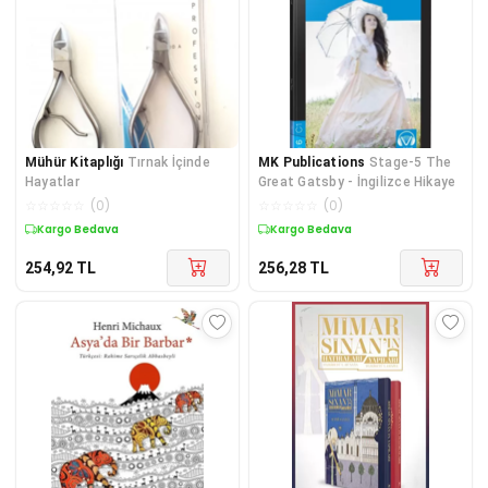
Mühür Kitaplığı
Tırnak İçinde
MK Publications
Stage-5 The
Hayatlar
Great Gatsby - İngilizce Hikaye
☆
☆
☆
☆
☆
(
0
)
☆
☆
☆
☆
☆
(
0
)
Kargo Bedava
Kargo Bedava
254,92
TL
256,28
TL