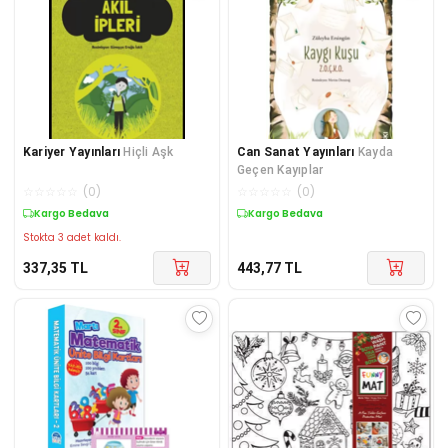
Kariyer Yayınları
Hiçli Aşk
Can Sanat Yayınları
Kayda
Geçen Kayıplar
☆
☆
☆
☆
☆
(
0
)
☆
☆
☆
☆
☆
(
0
)
Kargo Bedava
Kargo Bedava
Stokta 3 adet kaldı.
337,35
TL
443,77
TL