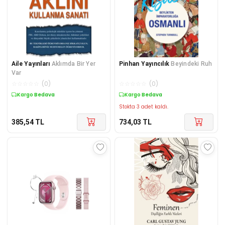
Aile Yayınları
Aklımda Bir Yer
Pinhan Yayıncılık
Beyindeki Ruh
Var
☆
☆
☆
☆
☆
(
0
)
☆
☆
☆
☆
☆
(
0
)
Kargo Bedava
Kargo Bedava
Stokta 3 adet kaldı.
385,54
TL
734,03
TL