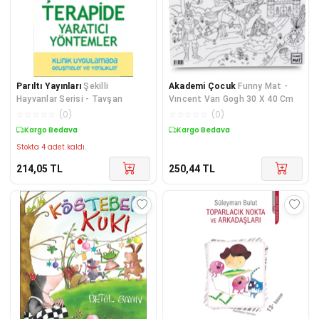
Parıltı Yayınları
Şekilli
Akademi Çocuk
Funny Mat -
Hayvanlar Serisi - Tavşan
Vıncent Van Gogh 30 X 40 Cm
☆
☆
☆
☆
☆
(
0
)
☆
☆
☆
☆
☆
(
0
)
Kargo Bedava
Kargo Bedava
Stokta 4 adet kaldı.
214,05
TL
250,44
TL