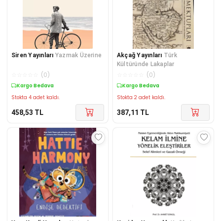
Siren Yayınları
Yazmak Üzerine
Akçağ Yayınları
Türk
Kültüründe Lakaplar
☆
☆
☆
☆
☆
(
0
)
☆
☆
☆
☆
☆
(
0
)
Kargo Bedava
Kargo Bedava
Stokta 4 adet kaldı.
Stokta 2 adet kaldı.
458,53
TL
387,11
TL