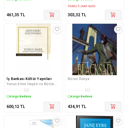
Stokta 5 adet kaldı.
461,35
TL
303,32
TL
İş Bankası Kültür Yayınları
Bizsiz Dünya
Yunus Emre Hayatı ve Bütün
Şiirleri - Hasan Ali Yücel
☆
☆
☆
☆
☆
(
0
)
☆
☆
☆
☆
☆
(
0
)
Klasikleri
Kargo Bedava
Kargo Bedava
600,12
TL
434,91
TL