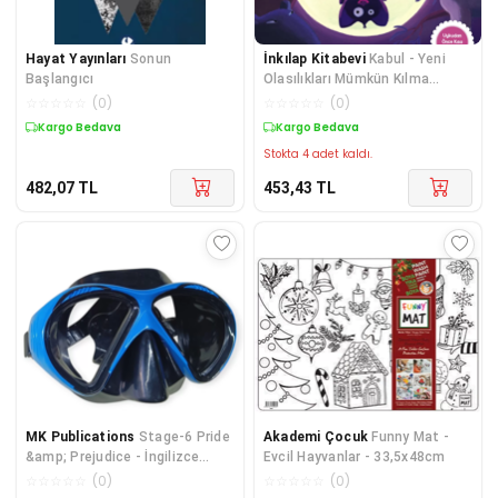
Hayat Yayınları
Sonun
İnkılap Kitabevi
Kabul - Yeni
Başlangıcı
Olasılıkları Mümkün Kılma
Sanatı
☆
☆
☆
☆
☆
(
0
)
☆
☆
☆
☆
☆
(
0
)
Kargo Bedava
Kargo Bedava
Stokta 4 adet kaldı.
482,07
TL
453,43
TL
MK Publications
Stage-6 Pride
Akademi Çocuk
Funny Mat -
&amp; Prejudice - İngilizce
Evcil Hayvanlar - 33,5x48cm
Hikaye
☆
☆
☆
☆
☆
(
0
)
☆
☆
☆
☆
☆
(
0
)