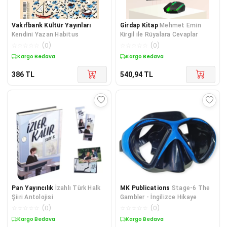
Vakıfbank Kültür Yayınları
Girdap Kitap
Mehmet Emin
Kendini Yazan Habitus
Kirgil ile Rüyalara Cevaplar
☆
☆
☆
☆
☆
(
0
)
☆
☆
☆
☆
☆
(
0
)
Kargo Bedava
Kargo Bedava
386
TL
540,94
TL
Pan Yayıncılık
İzahlı Türk Halk
MK Publications
Stage-6 The
Şiiri Antolojisi
Gambler - İngilizce Hikaye
☆
☆
☆
☆
☆
(
0
)
☆
☆
☆
☆
☆
(
0
)
Kargo Bedava
Kargo Bedava