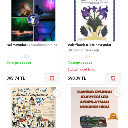
Sel Yayınları
Asmalımescit 74
Vakıfbank Kültür Yayınları
Bitcoin’in Geleceği
☆
☆
☆
☆
☆
(
0
)
☆
☆
☆
☆
☆
(
0
)
Kargo Bedava
Kargo Bedava
Stokta 4 adet kaldı.
395,74
TL
590,39
TL