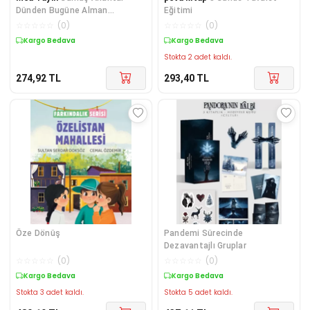
Dünden Bugüne Alman
Eğitimi
Edebiyatı
☆
☆
☆
☆
☆
(
0
)
☆
☆
☆
☆
☆
(
0
)
Kargo Bedava
Kargo Bedava
Stokta 2 adet kaldı.
274,92
TL
293,40
TL
Öze Dönüş
Pandemi Sürecinde
Dezavantajlı Gruplar
☆
☆
☆
☆
☆
(
0
)
☆
☆
☆
☆
☆
(
0
)
Kargo Bedava
Kargo Bedava
Stokta 3 adet kaldı.
Stokta 5 adet kaldı.