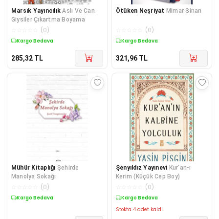
Marsık Yayıncılık
Aslı Ve Can
Ötüken Neşriyat
Mimar Sinan
Giysiler Çıkartma Boyama
☆
☆
☆
☆
☆
(
0
)
☆
☆
☆
☆
☆
(
0
)
Kargo Bedava
Kargo Bedava
285,32
TL
321,96
TL
Mühür Kitaplığı
Şehirde
Şenyıldız Yayınevi
Kur'an-ı
Manolya Sokağı
Kerim (Küçük Cep Boy)
☆
☆
☆
☆
☆
(
0
)
☆
☆
☆
☆
☆
(
0
)
Kargo Bedava
Kargo Bedava
Stokta 4 adet kaldı.