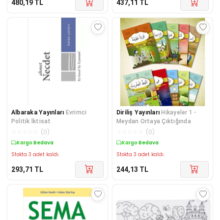
480,19
TL
437,11
TL
Albaraka Yayınları
Evrimci
Diriliş Yayınları
Hikayeler 1 -
Politik İktisat
Meydan Ortaya Çıktığında
☆
☆
☆
☆
☆
(
0
)
☆
☆
☆
☆
☆
(
0
)
Kargo Bedava
Kargo Bedava
Stokta 3 adet kaldı.
Stokta 3 adet kaldı.
293,71
TL
244,13
TL