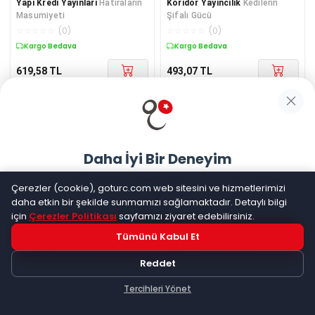
Yapı Kredi Yayınları
Hatıraların
Koridor Yayıncılık
Kedilerin
Masumiyeti
Şifalı Gücü
☆
☆
☆
☆
☆
(
0
)
☆
☆
☆
☆
☆
(
0
)
Kargo Bedava
Kargo Bedava
619,58
TL
493,07
TL
Daha İyi Bir Deneyim
Goturc mobil uygulamasıyla daha hızlı ve kolay alışveriş
Çerezler (cookie), goturc.com web sitesini ve hizmetlerimizi
yapın
daha etkin bir şekilde sunmamızı sağlamaktadır. Detaylı bilgi
için
Çerezler Politikası
sayfamızı ziyaret edebilirsiniz.
Arıtan Yayınevi
Kendi Nedenini
Atatürk'ten Ölmez Sözler
Tümünü Kabul Et
Hemen Dene!
Bul! (1. Kitap)
☆
☆
☆
☆
☆
(
0
)
☆
☆
☆
☆
☆
(
0
)
Reddet
Kargo Bedava
Kargo Bedava
Uygulama yüklüyse açılacak, değilse
Google Play
'e
yönlendirileceksiniz
Tercihleri Yönet
Stokta 2 adet kaldı.
Keşfet
Kategoriler
Sepetim
800,74
TL
231,33
TL