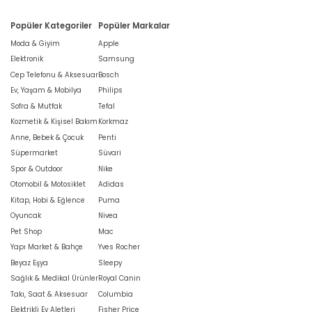
Popüler Kategoriler
Popüler Markalar
Moda & Giyim
Apple
Elektronik
Samsung
Cep Telefonu & Aksesuar
Bosch
Ev, Yaşam & Mobilya
Philips
Sofra & Mutfak
Tefal
Kozmetik & Kişisel Bakım
Korkmaz
Anne, Bebek & Çocuk
Penti
Süpermarket
Süvari
Spor & Outdoor
Nike
Otomobil & Motosiklet
Adidas
Kitap, Hobi & Eğlence
Puma
Oyuncak
Nivea
Pet Shop
Mac
Yapı Market & Bahçe
Yves Rocher
Beyaz Eşya
Sleepy
Sağlık & Medikal Ürünler
Royal Canin
Takı, Saat & Aksesuar
Columbia
Elektrikli Ev Aletleri
Fisher Price