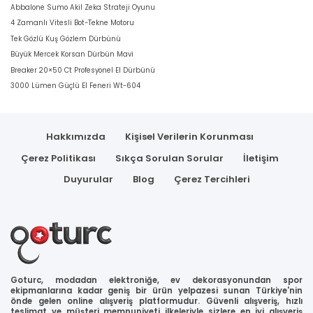
Abbalone Sumo Akil Zeka Strateji Oyunu
4 Zamanlı Vitesli Bot-Tekne Motoru
Tek Gözlü Kuş Gözlem Dürbünü
Büyük Mercek Korsan Dürbün Mavi
Breaker 20×50 Ct Profesyonel El Dürbünü
3000 Lümen Güçlü El Feneri Wt-604
Hakkımızda
Kişisel Verilerin Korunması
Çerez Politikası
Sıkça Sorulan Sorular
İletişim
Duyurular
Blog
Çerez Tercihleri
Goturc, modadan elektroniğe, ev dekorasyonundan spor
ekipmanlarına kadar geniş bir ürün yelpazesi sunan Türkiye'nin
önde gelen online alışveriş platformudur. Güvenli alışveriş, hızlı
teslimat ve müşteri memnuniyeti ilkeleriyle sizlere en iyi alışveriş