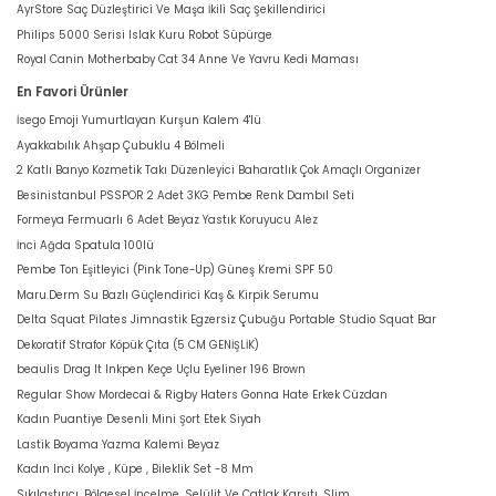
AyrStore Saç Düzleştirici Ve Maşa İkili Saç Şekillendirici
Philips 5000 Serisi Islak Kuru Robot Süpürge
Royal Canin Motherbaby Cat 34 Anne Ve Yavru Kedi Maması
En Favori Ürünler
İsego Emoji Yumurtlayan Kurşun Kalem 4'lü
Ayakkabılık Ahşap Çubuklu 4 Bölmeli
2 Katlı Banyo Kozmetik Takı Düzenleyici Baharatlık Çok Amaçlı Organizer
Besinistanbul PSSPOR 2 Adet 3KG Pembe Renk Dambıl Seti
Formeya Fermuarlı 6 Adet Beyaz Yastık Koruyucu Alez
İnci Ağda Spatula 100lü
Pembe Ton Eşitleyici (Pink Tone-Up) Güneş Kremi SPF 50
Maru.Derm Su Bazlı Güçlendirici Kaş & Kirpik Serumu
Delta Squat Pilates Jimnastik Egzersiz Çubuğu Portable Studio Squat Bar
Dekoratif Strafor Köpük Çıta (5 CM GENİŞLİK)
beaulis Drag It Inkpen Keçe Uçlu Eyeliner 196 Brown
Regular Show Mordecai & Rigby Haters Gonna Hate Erkek Cüzdan
Kadın Puantiye Desenli Mini Şort Etek Siyah
Lastik Boyama Yazma Kalemi Beyaz
Kadın Inci Kolye , Küpe , Bileklik Set -8 Mm
Sıkılaştırıcı, Bölgesel İncelme, Selülit Ve Çatlak Karşıtı, Slim