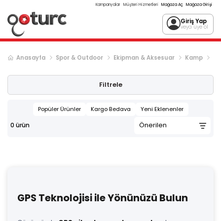
Kampanyalar
Müşteri Hizmetleri
Mağaza Aç
Mağaza Girişi
Giriş Yap
veya üye ol
Anasayfa
Spor & Outdoor
Ekipman & Aksesuar
Kamp
El
Filtrele
Popüler Ürünler
Kargo Bedava
Yeni Eklenenler
0
ürün
GPS Teknolojisi ile Yönünüzü Bulun