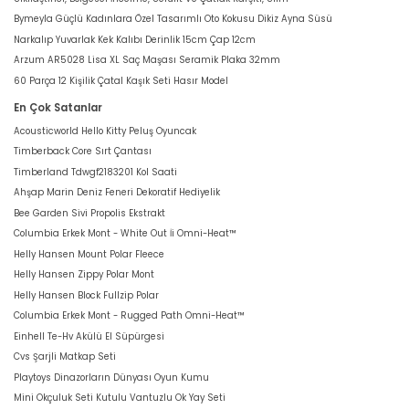
Bymeyla Güçlü Kadınlara Özel Tasarımlı Oto Kokusu Dikiz Ayna Süsü
Narkalıp Yuvarlak Kek Kalıbı Derinlik 15cm Çap 12cm
Arzum AR5028 Lisa XL Saç Maşası Seramik Plaka 32mm
60 Parça 12 Kişilik Çatal Kaşık Seti Hasır Model
En Çok Satanlar
Acousticworld Hello Kitty Peluş Oyuncak
Timberback Core Sırt Çantası
Timberland Tdwgf2183201 Kol Saati
Ahşap Marin Deniz Feneri Dekoratif Hediyelik
Bee Garden Sivi Propolis Ekstrakt
Columbia Erkek Mont - White Out İi Omni-Heat™
Helly Hansen Mount Polar Fleece
Helly Hansen Zippy Polar Mont
Helly Hansen Block Fullzip Polar
Columbia Erkek Mont - Rugged Path Omni-Heat™
Einhell Te-Hv Akülü El Süpürgesi
Cvs Şarjli Matkap Seti
Playtoys Dinazorların Dünyası Oyun Kumu
Mini Okçuluk Seti Kutulu Vantuzlu Ok Yay Seti