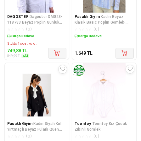
DAGOSTER
Dagoster DMG23-
Pasaklı Giyim
Kadın Beyaz
118783 Beyaz Poplin Günlük
Klasik Basic Poplin Gömlek-
Normal Kalıp Uzun Kol E
Nakış Detaylı 700-3398253
☆
☆
☆
☆
☆
(
0
)
☆
☆
☆
☆
☆
(
0
)
Kargo Bedava
Kargo Bedava
Stokta 1 adet kaldı.
749,88
TL
1.649
TL
%
12
849,99
TL
Pasaklı Giyim
Kadın Siyah Kol
Toontoy
Toontoy Kız Çocuk
Yırtmaçlı Beyaz Fularlı Quen
Zıbınlı Gömlek
Krep Gömlek-2450143
☆
☆
☆
☆
☆
(
0
)
☆
☆
☆
☆
☆
(
0
)