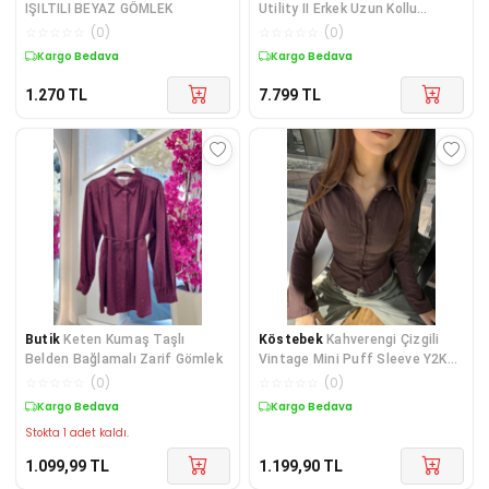
IŞILTILI BEYAZ GÖMLEK
Utility II Erkek Uzun Kollu
Gömlek AM3465-3
☆
☆
☆
☆
☆
(
0
)
☆
☆
☆
☆
☆
(
0
)
Kargo Bedava
Kargo Bedava
1.270
TL
7.799
TL
Butik
Keten Kumaş Taşlı
Köstebek
Kahverengi Çizgili
Belden Bağlamalı Zarif Gömlek
Vintage Mini Puff Sleeve Y2K
Uzun Kollu Gömlek
☆
☆
☆
☆
☆
(
0
)
☆
☆
☆
☆
☆
(
0
)
Kargo Bedava
Kargo Bedava
Stokta 1 adet kaldı.
1.099,99
TL
1.199,90
TL