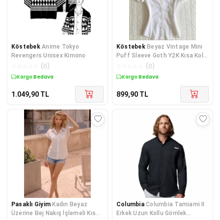
Köstebek
Anime Tokyo
Köstebek
Beyaz Vintage Mini
Revengers Unisex Kimono
Puff Sleeve Goth Y2K Kısa Kollu
Gömlek
☆
☆
☆
☆
☆
(
0
)
☆
☆
☆
☆
☆
(
0
)
Kargo Bedava
Kargo Bedava
1.049,90
TL
899,90
TL
Pasaklı Giyim
Kadın Beyaz
Columbia
Columbia Tamiami II
Üzerine Bej Nakış İşlemeli Kısa
Erkek Uzun Kollu Gömlek