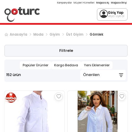
Kampanyalar
Müşteri Hizmetleri
Mağaza Aç
Mağaza Girişi
Giriş Yap
veya üye ol
Anasayfa
Moda
Giyim
Üst Giyim
Gömlek
Sonraki ürün sayfası, sayfa
2
Filtrele
Popüler Ürünler
Kargo Bedava
Yeni Eklenenler
152
ürün