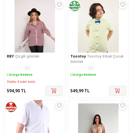
RBY
Çizgili gömlek
Toontoy
Toontoy Erkek Çocuk
Gömlek
☆
☆
☆
☆
☆
(
0
)
☆
☆
☆
☆
☆
(
0
)
Kargo Bedava
Kargo Bedava
Stokta 4 adet kaldı.
594,90
TL
549,99
TL