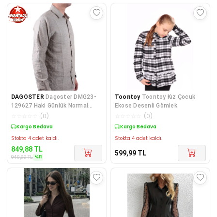
DAGOSTER
Dagoster DMG23-
Toontoy
Toontoy Kız Çocuk
129627 Haki Günlük Normal
Ekose Desenli Gömlek
Kalıp Uzun Kol Erkek Gö
☆
☆
☆
☆
☆
(
0
)
☆
☆
☆
☆
☆
(
0
)
Kargo Bedava
Kargo Bedava
Stokta 4 adet kaldı.
Stokta 4 adet kaldı.
849,88
TL
599,99
TL
%
11
949,99
TL