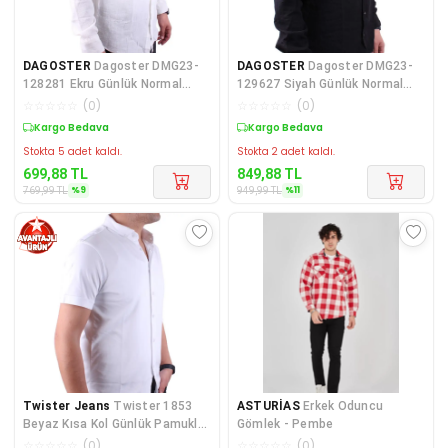
DAGOSTER
Dagoster DMG23-
DAGOSTER
Dagoster DMG23-
128281 Ekru Günlük Normal
129627 Siyah Günlük Normal
Kalıp Uzun Kol Erkek Göm
Kalıp Uzun Kol Erkek G
☆
☆
☆
☆
☆
(
0
)
☆
☆
☆
☆
☆
(
0
)
Kargo Bedava
Kargo Bedava
Stokta 5 adet kaldı.
Stokta 2 adet kaldı.
699,88
TL
849,88
TL
%
9
%
11
769,99
TL
949,99
TL
Twister Jeans
Twister 1853
ASTURİAS
Erkek Oduncu
Beyaz Kısa Kol Günlük Pamuklu
Gömlek - Pembe
Erkek Gömlek
☆
☆
☆
☆
☆
(
0
)
☆
☆
☆
☆
☆
(
0
)