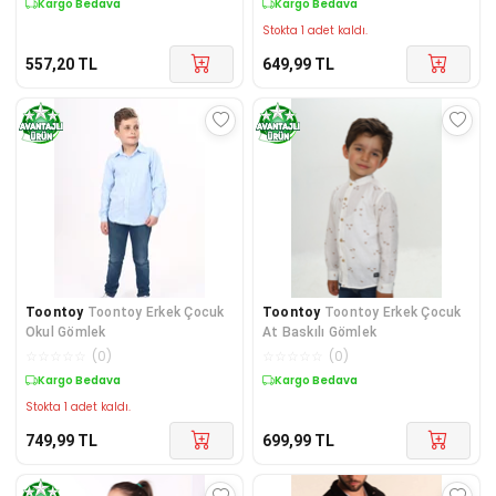
Kargo Bedava
Kargo Bedava
Stokta 1 adet kaldı.
557,20
TL
649,99
TL
Toontoy
Toontoy Erkek Çocuk
Toontoy
Toontoy Erkek Çocuk
Okul Gömlek
At Baskılı Gömlek
☆
☆
☆
☆
☆
(
0
)
☆
☆
☆
☆
☆
(
0
)
Kargo Bedava
Kargo Bedava
Stokta 1 adet kaldı.
749,99
TL
699,99
TL