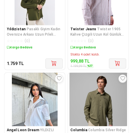
Yıldızistan
Pasaklı Giyim Kadın
Twister Jeans
Twister 1905
Oversize Arkası Uzun Pileli
Kahve Çizgili Uzun Kol Günlük
Uzun Kollu Haki U
Pamuk Karışımlı Keten
☆
☆
☆
☆
☆
(
0
)
☆
☆
☆
☆
☆
(
0
)
Kargo Bedava
Kargo Bedava
Stokta 4 adet kaldı.
999,88
TL
1.759
TL
%
17
1.199,99
TL
Angel Leon Dream
YILDIZLI
Columbia
Columbia Silver Ridge