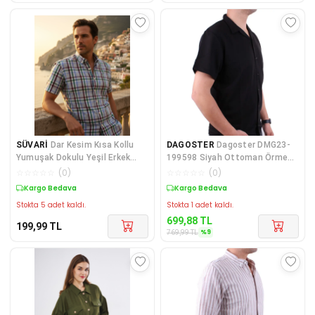
SÜVARİ
Dar Kesim Kısa Kollu
DAGOSTER
Dagoster DMG23-
Yumuşak Dokulu Yeşil Erkek
199598 Siyah Ottoman Örme
Gömlek
Apaj Yaka Oversize Kalıp
☆
☆
☆
☆
☆
(
0
)
☆
☆
☆
☆
☆
(
0
)
Kargo Bedava
Kargo Bedava
Stokta 5 adet kaldı.
Stokta 1 adet kaldı.
699,88
TL
199,99
TL
%
9
769,99
TL