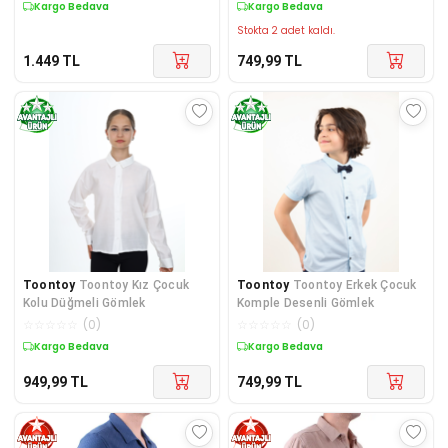
Kargo Bedava
Kargo Bedava
Stokta 2 adet kaldı.
1.449
TL
749,99
TL
Toontoy
Toontoy Kız Çocuk
Toontoy
Toontoy Erkek Çocuk
Kolu Düğmeli Gömlek
Komple Desenli Gömlek
☆
☆
☆
☆
☆
(
0
)
☆
☆
☆
☆
☆
(
0
)
Kargo Bedava
Kargo Bedava
949,99
TL
749,99
TL