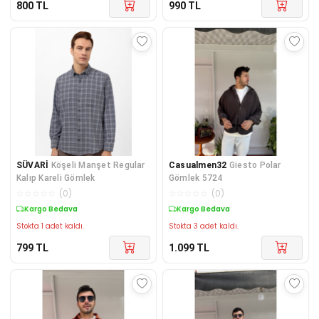
800
TL
990
TL
SÜVARİ
Köşeli Manşet Regular
Casualmen32
Giesto Polar
Kalıp Kareli Gömlek
Gömlek 5724
☆
☆
☆
☆
☆
(
0
)
☆
☆
☆
☆
☆
(
0
)
Kargo Bedava
Kargo Bedava
Stokta 1 adet kaldı.
Stokta 3 adet kaldı.
799
TL
1.099
TL