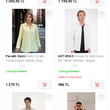
1.049,90
TL
1.199,90
TL
Pasaklı Giyim
Kadın Çizgili,
ASTURİAS
Unisex Üç İplik Uzun
Terletmeyen Dokulu Özel
Kol Yakalı Gömlek - Beyaz
Kumaş, Salaş Kesim Gömlek
☆
☆
☆
☆
☆
(
0
)
☆
☆
☆
☆
☆
(
0
)
700-SS22-6017231
Kargo Bedava
Kargo Bedava
Stokta 4 adet kaldı.
1.579
TL
986
TL