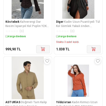
Köstebek
Kahverengi Dar
Diger
Kadın Uzun Puantiyeli Tül
Kesim İspanyol Kol Poplin Y2K
Kol Gömlek Yakalı önden
Gömlek
Düğmeli Ithal K
☆
☆
☆
☆
☆
(
0
)
☆
☆
☆
☆
☆
(
0
)
Kargo Bedava
Kargo Bedava
Stokta 3 adet kaldı.
999,90
TL
1.038
TL
ASTURİAS
Düğmeli Tam Kalıp
Yıldızistan
Kadın Kırmızı Uzun