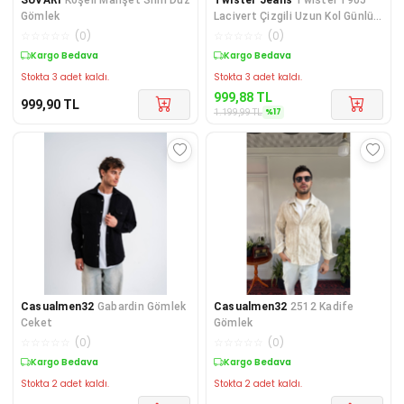
Gömlek
Lacivert Çizgili Uzun Kol Günlük
Pamuk Karışımlı Ket
☆
☆
☆
☆
☆
(
0
)
☆
☆
☆
☆
☆
(
0
)
Kargo Bedava
Kargo Bedava
Stokta 3 adet kaldı.
Stokta 3 adet kaldı.
999,88
TL
999,90
TL
%
17
1.199,99
TL
Casualmen32
Gabardin Gömlek
Casualmen32
2512 Kadife
Ceket
Gömlek
☆
☆
☆
☆
☆
(
0
)
☆
☆
☆
☆
☆
(
0
)
Kargo Bedava
Kargo Bedava
Stokta 2 adet kaldı.
Stokta 2 adet kaldı.