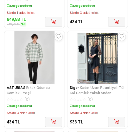
Kargo Bedava
Kargo Bedava
Stokta 1 adet kaldı.
Stokta 3 adet kaldı.
849,88
TL
434
TL
%
11
949,99
TL
ASTURİAS
Erkek Oduncu
Diger
Kadın Uzun Puantiyeli Tül
Gömlek - Yeşil
Kol Gömlek Yakalı önden
Düğmeli Ithal K
☆
☆
☆
☆
☆
(
0
)
☆
☆
☆
☆
☆
(
0
)
Kargo Bedava
Kargo Bedava
Stokta 3 adet kaldı.
Stokta 3 adet kaldı.
434
TL
933
TL