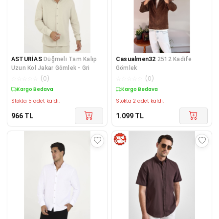
ASTURİAS
Düğmeli Tam Kalıp
Casualmen32
2512 Kadife
Uzun Kol Jakar Gömlek - Gri
Gömlek
☆
☆
☆
☆
☆
(
0
)
☆
☆
☆
☆
☆
(
0
)
Kargo Bedava
Kargo Bedava
Stokta 5 adet kaldı.
Stokta 2 adet kaldı.
966
TL
1.099
TL