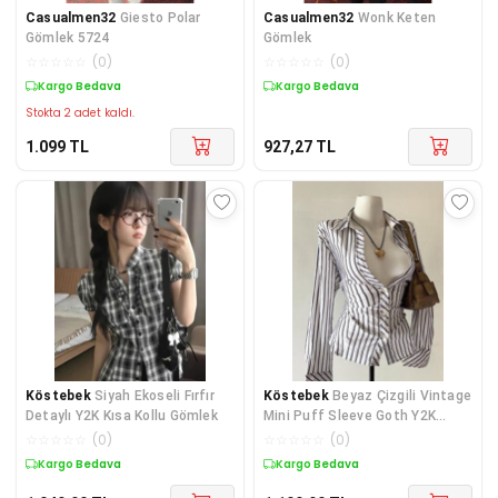
Casualmen32
Giesto Polar
Casualmen32
Wonk Keten
Gömlek 5724
Gömlek
☆
☆
☆
☆
☆
(
0
)
☆
☆
☆
☆
☆
(
0
)
Kargo Bedava
Kargo Bedava
Stokta 2 adet kaldı.
1.099
TL
927,27
TL
Köstebek
Siyah Ekoseli Fırfır
Köstebek
Beyaz Çizgili Vintage
Detaylı Y2K Kısa Kollu Gömlek
Mini Puff Sleeve Goth Y2K
Uzun Kollu Gömlek
☆
☆
☆
☆
☆
(
0
)
☆
☆
☆
☆
☆
(
0
)
Kargo Bedava
Kargo Bedava