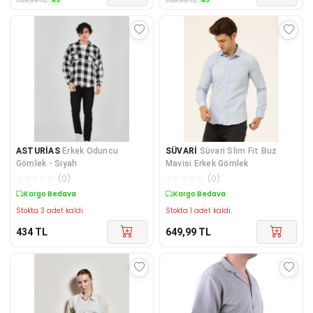
769,99
TL
769,99
TL
ASTURİAS
Erkek Oduncu
SÜVARİ
Süvari Slim Fit Buz
Gömlek - Siyah
Mavisi Erkek Gömlek
☆
☆
☆
☆
☆
(
0
)
☆
☆
☆
☆
☆
(
0
)
Kargo Bedava
Kargo Bedava
Stokta 3 adet kaldı.
Stokta 1 adet kaldı.
434
TL
649,99
TL