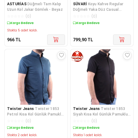
ASTURİAS
Düğmeli Tam Kalıp
SÜVARİ
Koyu Kahve Regular
Uzun Kol Jakar Gömlek - Beyaz
Düğmeli Yaka Düz Casual
Gömlek
☆
☆
☆
☆
☆
(
0
)
☆
☆
☆
☆
☆
(
0
)
Kargo Bedava
Kargo Bedava
Stokta 5 adet kaldı.
966
TL
799,90
TL
Twister Jeans
Twister 1853
Twister Jeans
Twister 1853
Petrol Kısa Kol Günlük Pamuklu
Siyah Kısa Kol Günlük Pamuklu
Erkek Gömlek
Erkek Gömlek
☆
☆
☆
☆
☆
(
0
)
☆
☆
☆
☆
☆
(
0
)
Sepette %11 İndirim
Sepette %11 İndirim
Stokta 2 adet kaldı.
Stokta 1 adet kaldı.