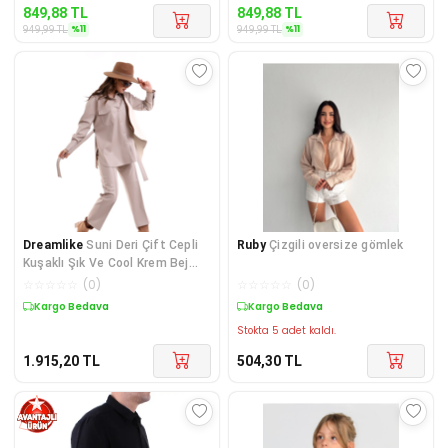
849,88
TL
849,88
TL
%
11
%
11
949,99
TL
949,99
TL
Dreamlike
Suni Deri Çift Cepli
Ruby
Çizgili oversize gömlek
Kuşaklı Şık Ve Cool Krem Bej
Kadın Gömlek
☆
☆
☆
☆
☆
(
0
)
☆
☆
☆
☆
☆
(
0
)
Kargo Bedava
Kargo Bedava
Stokta 5 adet kaldı.
1.915,20
TL
504,30
TL