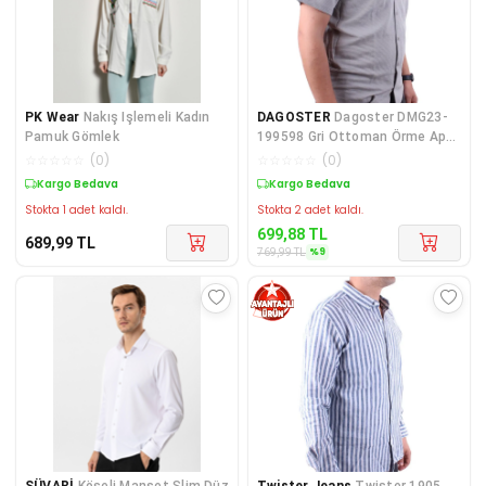
PK Wear
Nakış Işlemeli Kadın
DAGOSTER
Dagoster DMG23-
Pamuk Gömlek
199598 Gri Ottoman Örme Apaj
Yaka Oversize Kalıp K
☆
☆
☆
☆
☆
(
0
)
☆
☆
☆
☆
☆
(
0
)
Kargo Bedava
Kargo Bedava
Stokta 1 adet kaldı.
Stokta 2 adet kaldı.
699,88
TL
689,99
TL
%
9
769,99
TL
SÜVARİ
Köşeli Manşet Slim Düz
Twister Jeans
Twister 1905