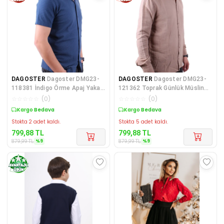
DAGOSTER
Dagoster DMG23-
DAGOSTER
Dagoster DMG23-
118381 İndigo Örme Apaj Yaka
121362 Toprak Günlük Müslin
Dar Kalıp Kısa Kol Er
Normal Kalıp Uzun Kol
☆
☆
☆
☆
☆
(
0
)
☆
☆
☆
☆
☆
(
0
)
Kargo Bedava
Kargo Bedava
Stokta 2 adet kaldı.
Stokta 5 adet kaldı.
799,88
TL
799,88
TL
%
9
%
9
879,99
TL
879,99
TL