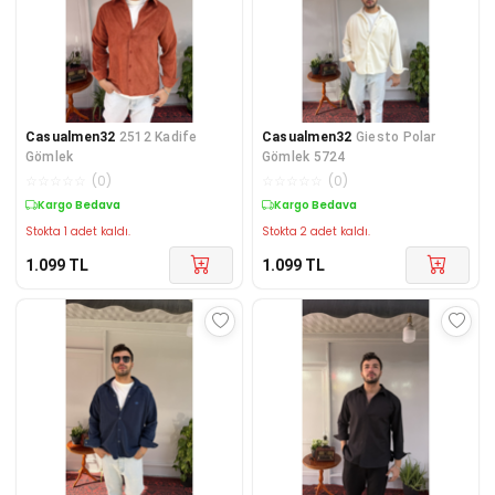
Casualmen32
2512 Kadife
Casualmen32
Giesto Polar
Gömlek
Gömlek 5724
☆
☆
☆
☆
☆
(
0
)
☆
☆
☆
☆
☆
(
0
)
Kargo Bedava
Kargo Bedava
Stokta 1 adet kaldı.
Stokta 2 adet kaldı.
1.099
TL
1.099
TL