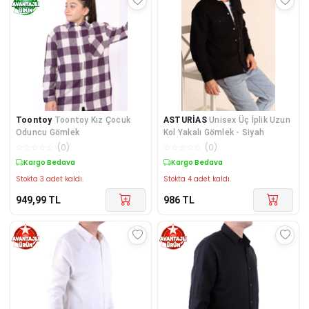
Toontoy
Toontoy Kız Çocuk
ASTURİAS
Unisex Üç İplik Uzun
Oduncu Gömlek
Kol Yakalı Gömlek - Siyah
☆
☆
☆
☆
☆
(
0
)
☆
☆
☆
☆
☆
(
0
)
Kargo Bedava
Kargo Bedava
Stokta 3 adet kaldı.
Stokta 4 adet kaldı.
949,99
TL
986
TL