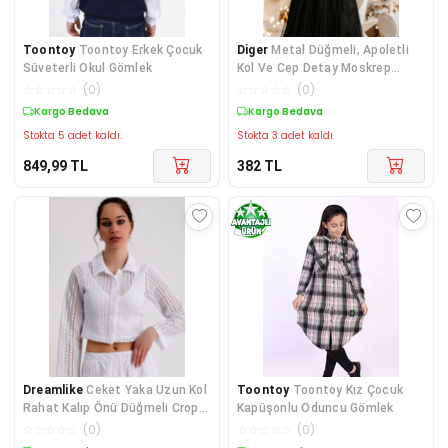
Toontoy
Toontoy Erkek Çocuk
Diger
Metal Düğmeli, Apoletli
Süveterli Okul Gömlek
Kol Ve Cep Detay Moskrep
Gömlek
☆
☆
☆
☆
☆
(
0
)
☆
☆
☆
☆
☆
(
0
)
Kargo Bedava
Kargo Bedava
Stokta 5 adet kaldı.
Stokta 3 adet kaldı.
849,99
TL
382
TL
Dreamlike
Ceket Yaka Uzun Kol
Toontoy
Toontoy Kız Çocuk
Rahat Kalıp Önü Düğmeli Crop
Kapüşonlu Oduncu Gömlek
Dantel Gömlek
☆
☆
☆
☆
☆
(
0
)
☆
☆
☆
☆
☆
(
0
)