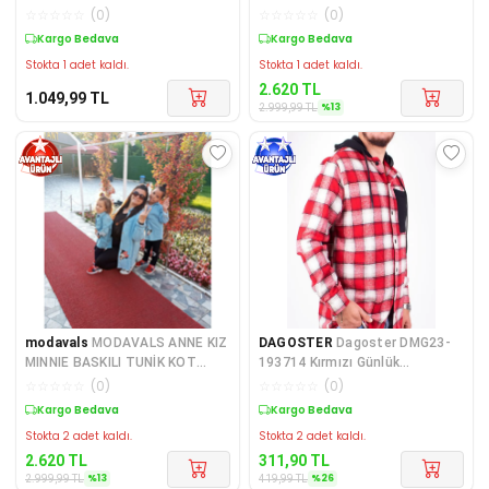
KOT GÖMLEK
☆
☆
☆
☆
☆
(
0
)
☆
☆
☆
☆
☆
(
0
)
Kargo Bedava
Kargo Bedava
Stokta 1 adet kaldı.
Stokta 1 adet kaldı.
2.620
TL
1.049,99
TL
%
13
2.999,99
TL
modavals
MODAVALS ANNE KIZ
DAGOSTER
Dagoster DMG23-
MINNIE BASKILI TUNİK KOT
193714 Kırmızı Günlük
GÖMLEK
Kapüşonlu Oversize Oduncu E
☆
☆
☆
☆
☆
(
0
)
☆
☆
☆
☆
☆
(
0
)
Kargo Bedava
Kargo Bedava
Stokta 2 adet kaldı.
Stokta 2 adet kaldı.
2.620
TL
311,90
TL
%
13
%
26
2.999,99
TL
419,99
TL