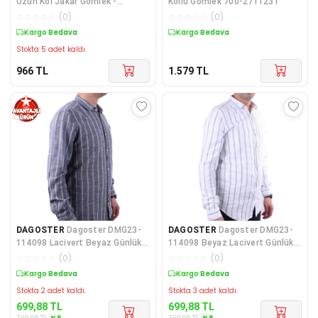
Uzun Kol Jakar Gömlek -
Kollu Gömlek 700-2711231
Kahverengi
☆
☆
☆
☆
☆
(
0
)
☆
☆
☆
☆
☆
(
0
)
Kargo Bedava
Kargo Bedava
Stokta 5 adet kaldı.
966
TL
1.579
TL
DAGOSTER
Dagoster DMG23-
DAGOSTER
Dagoster DMG23-
114098 Lacivert Beyaz Günlük
114098 Beyaz Lacivert Günlük
Hasır Keten Normal Ka
Hasır Keten Normal Ka
☆
☆
☆
☆
☆
(
0
)
☆
☆
☆
☆
☆
(
0
)
Kargo Bedava
Kargo Bedava
Stokta 2 adet kaldı.
Stokta 3 adet kaldı.
699,88
TL
699,88
TL
%
9
%
9