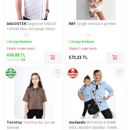
DAGOSTER
Dagoster DMG23-
RBY
Çizgili oversize gömlek
199598 Ekru Ottoman Örme
Apaj Yaka Oversize Kalıp
☆
☆
☆
☆
☆
(
0
)
☆
☆
☆
☆
☆
(
0
)
Kargo Bedava
Kargo Bedava
Stokta 4 adet kaldı.
Stokta 5 adet kaldı.
699,88
TL
573,23
TL
%
9
769,99
TL
Toontoy
Toontoy Kız Çocuk
modavals
MODAVALS ANNE
Gömlek
OĞUL MICKEY BASKILI TUNİK