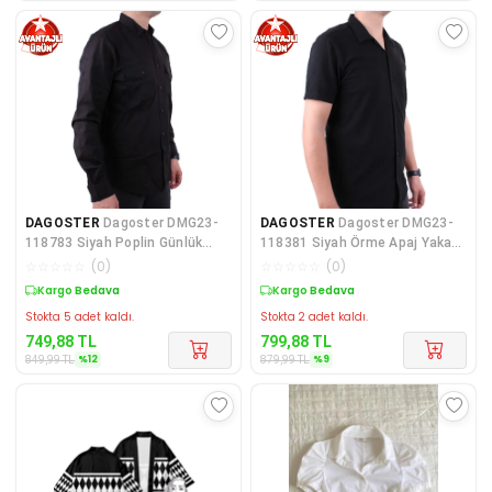
DAGOSTER
Dagoster DMG23-
DAGOSTER
Dagoster DMG23-
118783 Siyah Poplin Günlük
118381 Siyah Örme Apaj Yaka
Normal Kalıp Uzun Kol E
Dar Kalıp Kısa Kol Erk
☆
☆
☆
☆
☆
(
0
)
☆
☆
☆
☆
☆
(
0
)
Kargo Bedava
Kargo Bedava
Stokta 5 adet kaldı.
Stokta 2 adet kaldı.
749,88
TL
799,88
TL
%
12
%
9
849,99
TL
879,99
TL