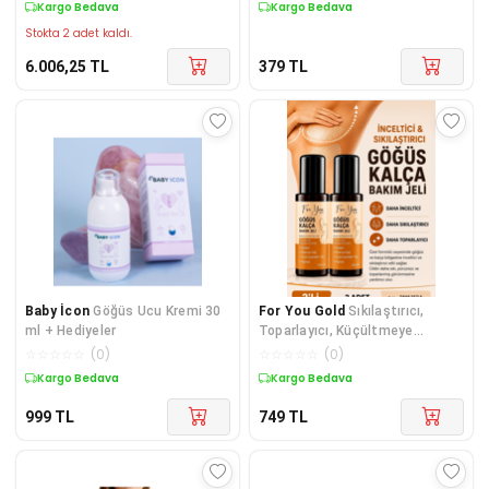
Kargo Bedava
Kargo Bedava
Stokta 2 adet kaldı.
6.006,25
TL
379
TL
Baby İcon
Göğüs Ucu Kremi 30
For You Gold
Sıkılaştırıcı,
ml + Hediyeler
Toparlayıcı, Küçültmeye
Yardımcı Göğüs Ve Kalça Bakım
☆
☆
☆
☆
☆
(
0
)
☆
☆
☆
☆
☆
(
0
)
Jeli 100 ml X 2 ADET
Kargo Bedava
Kargo Bedava
999
TL
749
TL