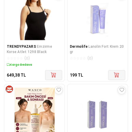
TRENDYPAZARS
Emzirme
Dermolife
Lanolin Fort Krem 20
Korse Atlet 1298 Black
gr
☆
☆
☆
☆
☆
(
0
)
☆
☆
☆
☆
☆
(
0
)
Kargo Bedava
649,38
TL
199
TL