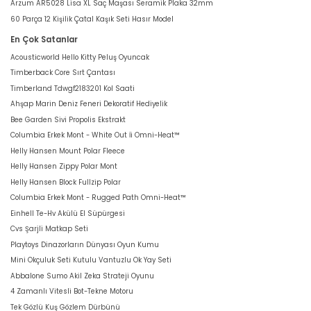
Arzum AR5028 Lisa XL Saç Maşası Seramik Plaka 32mm
60 Parça 12 Kişilik Çatal Kaşık Seti Hasır Model
En Çok Satanlar
Acousticworld Hello Kitty Peluş Oyuncak
Timberback Core Sırt Çantası
Timberland Tdwgf2183201 Kol Saati
Ahşap Marin Deniz Feneri Dekoratif Hediyelik
Bee Garden Sivi Propolis Ekstrakt
Columbia Erkek Mont - White Out İi Omni-Heat™
Helly Hansen Mount Polar Fleece
Helly Hansen Zippy Polar Mont
Helly Hansen Block Fullzip Polar
Columbia Erkek Mont - Rugged Path Omni-Heat™
Einhell Te-Hv Akülü El Süpürgesi
Cvs Şarjli Matkap Seti
Playtoys Dinazorların Dünyası Oyun Kumu
Mini Okçuluk Seti Kutulu Vantuzlu Ok Yay Seti
Abbalone Sumo Akil Zeka Strateji Oyunu
4 Zamanlı Vitesli Bot-Tekne Motoru
Tek Gözlü Kuş Gözlem Dürbünü