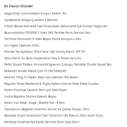
En Favori Ürünler
İsego Emoji Yumurtlayan Kurşun Kalem 4'lü
Ayakkabılık Ahşap Çubuklu 4 Bölmeli
2 Katlı Banyo Kozmetik Takı Düzenleyici Baharatlık Çok Amaçlı Organizer
Besinistanbul PSSPOR 2 Adet 3KG Pembe Renk Dambıl Seti
Formeya Fermuarlı 6 Adet Beyaz Yastık Koruyucu Alez
İnci Ağda Spatula 100lü
Pembe Ton Eşitleyici (Pink Tone-Up) Güneş Kremi SPF 50
Maru.Derm Su Bazlı Güçlendirici Kaş & Kirpik Serumu
Delta Squat Pilates Jimnastik Egzersiz Çubuğu Portable Studio Squat Bar
Dekoratif Strafor Köpük Çıta (5 CM GENİŞLİK)
beaulis Drag It Inkpen Keçe Uçlu Eyeliner 196 Brown
Regular Show Mordecai & Rigby Haters Gonna Hate Erkek Cüzdan
Kadın Puantiye Desenli Mini Şort Etek Siyah
Lastik Boyama Yazma Kalemi Beyaz
Kadın Inci Kolye , Küpe , Bileklik Set -8 Mm
Sıkılaştırıcı, Bölgesel İncelme, Selülit Ve Çatlak Karşıtı, Slim
Bymeyla Güçlü Kadınlara Özel Tasarımlı Oto Kokusu Dikiz Ayna Süsü
Narkalıp Yuvarlak Kek Kalıbı Derinlik 15cm Çap 12cm