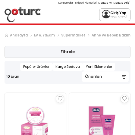
Kampanyalar
Müşteri Hizmetleri
Mağaza Aç
Mağaza Girişi
Giriş Yap
veya üye ol
Anasayfa
Ev & Yaşam
Süpermarket
Anne ve Bebek Bakım
Filtrele
Popüler Ürünler
Kargo Bedava
Yeni Eklenenler
10
ürün