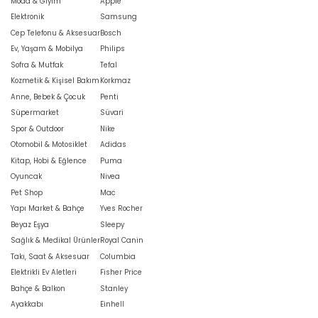
Moda & Giyim
Apple
Elektronik
Samsung
Cep Telefonu & Aksesuar
Bosch
Ev, Yaşam & Mobilya
Philips
Sofra & Mutfak
Tefal
Kozmetik & Kişisel Bakım
Korkmaz
Anne, Bebek & Çocuk
Penti
Süpermarket
Süvari
Spor & Outdoor
Nike
Otomobil & Motosiklet
Adidas
Kitap, Hobi & Eğlence
Puma
Oyuncak
Nivea
Pet Shop
Mac
Yapı Market & Bahçe
Yves Rocher
Beyaz Eşya
Sleepy
Sağlık & Medikal Ürünler
Royal Canin
Takı, Saat & Aksesuar
Columbia
Elektrikli Ev Aletleri
Fisher Price
Bahçe & Balkon
Stanley
Ayakkabı
Einhell