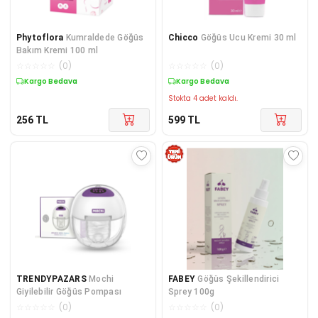
Phytoflora
Kumraldede Göğüs
Chicco
Göğüs Ucu Kremi 30 ml
Bakım Kremi 100 ml
☆
☆
☆
☆
☆
(
0
)
☆
☆
☆
☆
☆
(
0
)
Kargo Bedava
Kargo Bedava
Stokta 4 adet kaldı.
256
TL
599
TL
TRENDYPAZARS
Mochi
FABEY
Göğüs Şekillendirici
Giyilebilir Göğüs Pompası
Sprey 100g
☆
☆
☆
☆
☆
(
0
)
☆
☆
☆
☆
☆
(
0
)