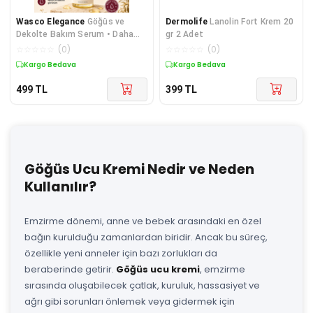
Wasco Elegance
Göğüs ve
Dermolife
Lanolin Fort Krem 20
Dekolte Bakım Serum • Daha
gr 2 Adet
Dik Görünüm • Daha Dolgun
☆
☆
☆
☆
☆
(
0
)
☆
☆
☆
☆
☆
(
0
)
Görünüm • Göğüs Sıkılaştırıcı
Kargo Bedava
Kargo Bedava
Bakım 50ml
499
TL
399
TL
Göğüs Ucu Kremi Nedir ve Neden
Kullanılır?
Emzirme dönemi, anne ve bebek arasındaki en özel
bağın kurulduğu zamanlardan biridir. Ancak bu süreç,
özellikle yeni anneler için bazı zorlukları da
beraberinde getirir.
Göğüs ucu kremi
, emzirme
sırasında oluşabilecek çatlak, kuruluk, hassasiyet ve
ağrı gibi sorunları önlemek veya gidermek için