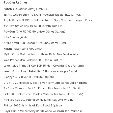
Popüler Ürünler
Kanonik Education ARAÇ ŞEMSİYESİ
TEFAL , Ey505d Easy Fry & Grill Precision Yağsız Fritöz Airfryer,
Apple Watch SE GPS + Cellular 44mm Gece Yarısı Alüminyum Kasa
AyrStore Stereo Ses Kaliteli Bluetooth Kulaklık
Ray-Ban 4340 710/M2 50 Unisex Güneş Gözlüğü
Nike Sneaker,Kadın
NIVEA Nivea SUN Hassas Yüz Güneş Kremi 50ml,
Xiaomi Power Bank 10000mAh
MyBalliStore Galaksi Baskılı iPhone 16 Pro Max Telefon Kılıfı
Yves Rocher Mon Evidence EDP- Kadın Parfüm
Lelas Lelas Prime 38 Cool EDP 55 ML – Oryantal Erkek Parfümü
levent Fırsat Paketi Bebek Bezi 7 Numara Xxlarge 40 Adet
Sleepy YÜZEY TEMİZLİK HAVLUSU 100 ADET
UFUK HOME Milas 211 Masalı Siyah Fermuarlı Bahçe Balkon Takımı
AyrStore Otomatik Kedi Su Pınarı Ultra Sessiz Kedi Su Sebili
Delta 10 lu Pilates Seti Pilates Matı Pilates Topu Pilates Lastiği
AyrStore Saç Düzleştirici Ve Maşa İkili Saç Şekillendirici
Philips 5000 Serisi Islak Kuru Robot Süpürge
Royal Canin Motherbaby Cat 34 Anne Ve Yavru Kedi Maması