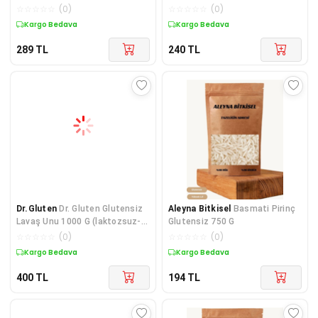
Yumurtasız )
☆
☆
☆
☆
☆
(
0
)
☆
☆
☆
☆
☆
(
0
)
Kargo Bedava
Kargo Bedava
289
TL
240
TL
Dr.Gluten
Dr. Gluten Glutensiz
Aleyna Bitkisel
Basmati Pirinç
Lavaş Unu 1000 G (laktozsuz-
Glutensiz 750 G
yumurtasız) Glut
☆
☆
☆
☆
☆
(
0
)
☆
☆
☆
☆
☆
(
0
)
Kargo Bedava
Kargo Bedava
400
TL
194
TL