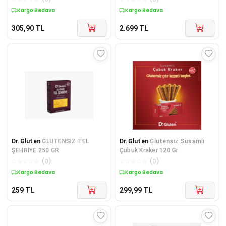
Kargo Bedava
Kargo Bedava
305,90
TL
2.699
TL
Dr.Gluten
GLUTENSİZ TEL
Dr.Gluten
Glutensiz Susamlı
ŞEHRİYE 250 GR
Çubuk Kraker 120 Gr
☆
☆
☆
☆
☆
(
0
)
☆
☆
☆
☆
☆
(
0
)
Kargo Bedava
Kargo Bedava
259
TL
299,99
TL