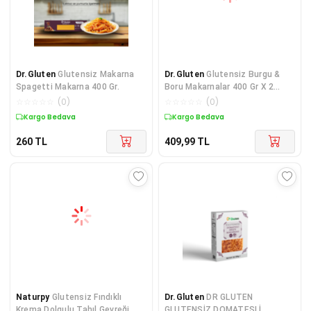
Dr.Gluten
Glutensiz Makarna
Dr.Gluten
Glutensiz Burgu &
Spagetti Makarna 400 Gr.
Boru Makarnalar 400 Gr X 2
Adet (penne & Fusill
☆
☆
☆
☆
☆
(
0
)
☆
☆
☆
☆
☆
(
0
)
Kargo Bedava
Kargo Bedava
260
TL
409,99
TL
Naturpy
Glutensiz Fındıklı
Dr.Gluten
DR GLUTEN
Krema Dolgulu Tahıl Gevreği
GLUTENSİZ DOMATESLİ