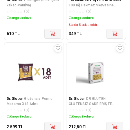
kakao-vanilya)
100 Kğ Pekmez Meyvesine
Yetecek Kadar Pekmez Yapma
☆
☆
☆
☆
☆
(
0
)
☆
☆
☆
☆
☆
(
0
)
Toprağı + Hediye Üzüm Fidanı
Kargo Bedava
Kargo Bedava
Tohumları
Stokta 5 adet kaldı.
610
TL
349
TL
Dr.Gluten
Glutensiz Penne
Dr.Gluten
DR GLUTEN
Makarna X18 Adet
GLUTENSİZ SADE ERİŞTE
MAKARNASI 250 GR
☆
☆
☆
☆
☆
(
0
)
☆
☆
☆
☆
☆
(
0
)
Kargo Bedava
Kargo Bedava
2.599
TL
212,50
TL