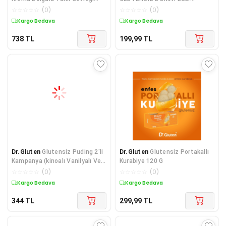
225 G X 3 Adet
ERİŞTE MAKARNASI 250
☆
☆
☆
☆
☆
(
0
)
☆
☆
☆
☆
☆
(
0
)
Kargo Bedava
Kargo Bedava
738
TL
199,99
TL
Dr.Gluten
Glutensiz Puding 2'li
Dr.Gluten
Glutensiz Portakallı
Kampanya (kinoalı Vanilyalı Ve
Kurabiye 120 G
Kinoalı Kaka
☆
☆
☆
☆
☆
(
0
)
☆
☆
☆
☆
☆
(
0
)
Kargo Bedava
Kargo Bedava
344
TL
299,99
TL