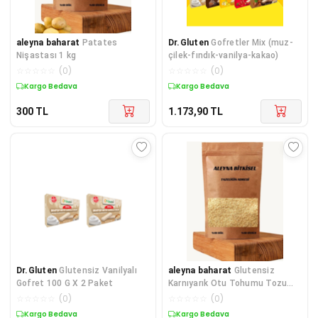
aleyna baharat
Patates
Dr.Gluten
Gofretler Mix (muz-
Nişastası 1 kg
çilek-fındık-vanilya-kakao)
☆
☆
☆
☆
☆
(
0
)
☆
☆
☆
☆
☆
(
0
)
Kargo Bedava
Kargo Bedava
300
TL
1.173,90
TL
Dr.Gluten
Glutensiz Vanilyalı
aleyna baharat
Glutensiz
Gofret 100 G X 2 Paket
Karnıyarık Otu Tohumu Tozu
500 Gr
☆
☆
☆
☆
☆
(
0
)
☆
☆
☆
☆
☆
(
0
)
Kargo Bedava
Kargo Bedava