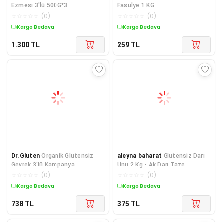
Ezmesi 3'lü 500G*3
Fasulye 1 KG
☆
☆
☆
☆
☆
(
0
)
☆
☆
☆
☆
☆
(
0
)
Kargo Bedava
Kargo Bedava
1.300
TL
259
TL
Dr.Gluten
Organik Glutensiz
aleyna baharat
Glutensiz Darı
Gevrek 3'lü Kampanya
Unu 2 Kg - Ak Darı Taze
(ATIŞTIRMALIK-VEGAN)
Öğütülmüş Beyaz Darı 2000g
☆
☆
☆
☆
☆
(
0
)
☆
☆
☆
☆
☆
(
0
)
Kargo Bedava
Kargo Bedava
738
TL
375
TL