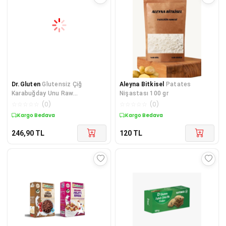
Dr.Gluten
Glutensiz Çiğ
Aleyna Bitkisel
Patates
Karabuğday Unu Raw
Nişastası 100 gr
Buckwheat Flour 500 g Vegan
☆
☆
☆
☆
☆
(
0
)
☆
☆
☆
☆
☆
(
0
)
Kargo Bedava
Kargo Bedava
246,90
TL
120
TL