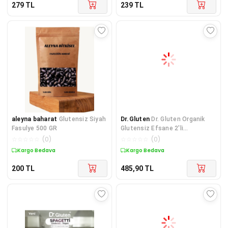
279
TL
239
TL
aleyna baharat
Glutensiz Siyah
Dr.Gluten
Dr. Gluten Organik
Fasulye 500 GR
Glutensiz Efsane 2'li
(glutensiz)
☆
☆
☆
☆
☆
(
0
)
☆
☆
☆
☆
☆
(
0
)
Kargo Bedava
Kargo Bedava
200
TL
485,90
TL