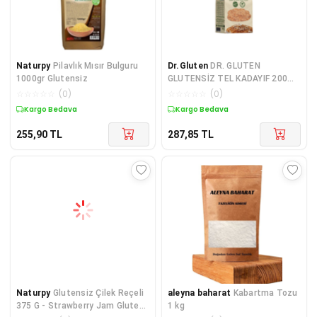
Naturpy
Pilavlık Mısır Bulguru
Dr.Gluten
DR. GLUTEN
1000gr Glutensiz
GLUTENSİZ TEL KADAYIF 200
GR.
☆
☆
☆
☆
☆
(
0
)
☆
☆
☆
☆
☆
(
0
)
Kargo Bedava
Kargo Bedava
255,90
TL
287,85
TL
Naturpy
Glutensiz Çilek Reçeli
aleyna baharat
Kabartma Tozu
375 G - Strawberry Jam Gluten
1 kg