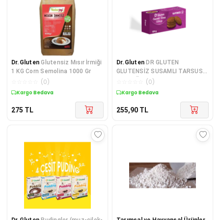
Dr.Gluten
Glutensiz Mısır İrmiği
Dr.Gluten
DR GLUTEN
1 KG Corn Semolina 1000 Gr
GLUTENSİZ SUSAMLI TARSUS
GEVREĞİ 120 Gr.
☆
☆
☆
☆
☆
(
0
)
☆
☆
☆
☆
☆
(
0
)
Kargo Bedava
Kargo Bedava
275
TL
255,90
TL
Dr.Gluten
Pudingler (muz-çilek-
Tarımsal ve Hayvansal Ürünler