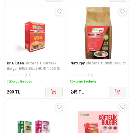
Dr.Gluten
Glutensiz Köftelik
Naturpy
Glutensiz İrmik 1000 gr
Bulgur (FINE BULGHUR) 1000 Gr.
☆
☆
☆
☆
☆
(
0
)
☆
☆
☆
☆
☆
(
0
)
Kargo Bedava
Kargo Bedava
299
TL
245
TL