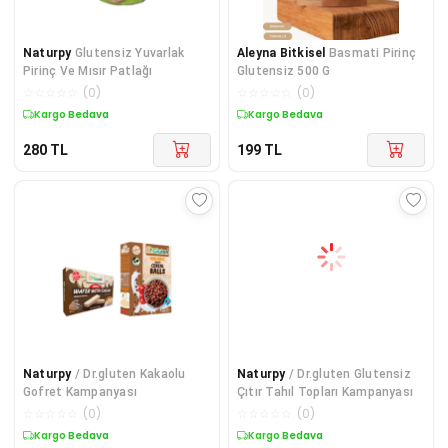
Naturpy
Glutensiz Yuvarlak
Aleyna Bitkisel
Basmati Pirinç
Pirinç Ve Mısır Patlağı
Glutensiz 500 G
☆
☆
☆
☆
☆
(
0
)
☆
☆
☆
☆
☆
(
0
)
Kargo Bedava
Kargo Bedava
280
TL
199
TL
Naturpy
/ Dr.gluten Kakaolu
Naturpy
/ Dr.gluten Glutensiz
Gofret Kampanyası
Çıtır Tahıl Topları Kampanyası
☆
☆
☆
☆
☆
(
0
)
☆
☆
☆
☆
☆
(
0
)
Kargo Bedava
Kargo Bedava