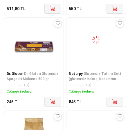
511,80
TL
550
TL
Dr.Gluten
Dr. Gluten Glutensiz
Naturpy
Glutensiz Tatlım Seti
Spagetti Makarna 500 gr
(glutensiz Kakao, Kabartma
Tozu, Kek Unu, M
☆
☆
☆
☆
☆
(
0
)
☆
☆
☆
☆
☆
(
0
)
Kargo Bedava
Kargo Bedava
245
TL
845
TL