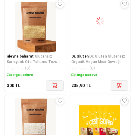
aleyna baharat
Glutensiz
Dr.Gluten
Dr. Gluten Glutensiz
Karnıyarık Otu Tohumu Tozu
Organik Vegan Mısır Gevreği
250 Gr
200 G ( Hindista
☆
☆
☆
☆
☆
(
0
)
☆
☆
☆
☆
☆
(
0
)
Kargo Bedava
Kargo Bedava
300
TL
235,90
TL