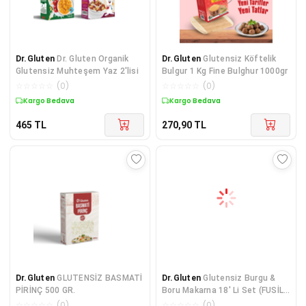
Dr.Gluten
Dr. Gluten Organik
Dr.Gluten
Glutensiz Köftelik
Glutensiz Muhteşem Yaz 2'lisi
Bulgur 1 Kg Fine Bulghur 1000gr
☆
☆
☆
☆
☆
(
0
)
☆
☆
☆
☆
☆
(
0
)
Kargo Bedava
Kargo Bedava
465
TL
270,90
TL
Dr.Gluten
GLUTENSİZ BASMATİ
Dr.Gluten
Glutensiz Burgu &
PİRİNÇ 500 GR.
Boru Makarna 18' Li Set (FUSİLLİ
& PENNE) 400 g
☆
☆
☆
☆
☆
(
0
)
☆
☆
☆
☆
☆
(
0
)