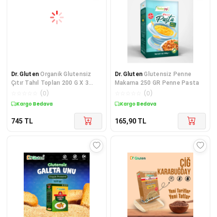
Dr.Gluten
Organik Glutensiz
Dr.Gluten
Glutensiz Penne
Çıtır Tahıl Topları 200 G X 3
Makarna 250 GR Penne Pasta
Adet
☆
☆
☆
☆
☆
(
0
)
☆
☆
☆
☆
☆
(
0
)
Kargo Bedava
Kargo Bedava
745
TL
165,90
TL