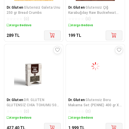
Dr.Gluten
Glutensiz Galeta Unu
Dr.Gluten
Glutensiz Çiğ
250 gr Bread Crumbs
Karabuğday Raw Buckwheat
500 g
☆
☆
☆
☆
☆
(
0
)
☆
☆
☆
☆
☆
(
0
)
Kargo Bedava
Kargo Bedava
289
TL
199
TL
Dr.Gluten
DR. GLUTEN
Dr.Gluten
Glutensiz Boru
GLUTENSİZ CHİA TOHUMU 500
Makarna Set (PENNE) 400 gr X
GR.
12 Adet
☆
☆
☆
☆
☆
(
0
)
☆
☆
☆
☆
☆
(
0
)
Kargo Bedava
Kargo Bedava
427,40
TL
1.999
TL