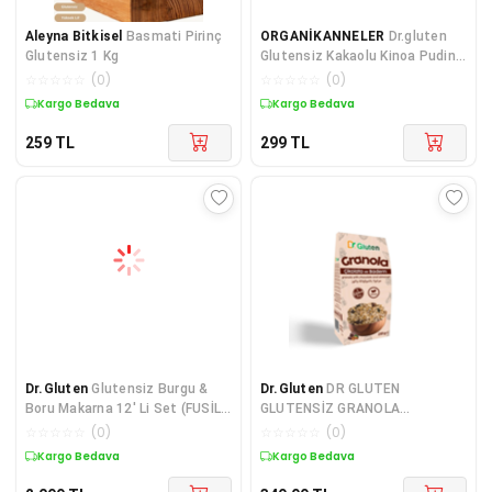
Aleyna Bitkisel
Basmati Pirinç
ORGANİKANNELER
Dr.gluten
Glutensiz 1 Kg
Glutensiz Kakaolu Kinoa Puding
224gr
☆
☆
☆
☆
☆
(
0
)
☆
☆
☆
☆
☆
(
0
)
Kargo Bedava
Kargo Bedava
259
TL
299
TL
Dr.Gluten
Glutensiz Burgu &
Dr.Gluten
DR GLUTEN
Boru Makarna 12' Li Set (FUSİLLİ
GLUTENSİZ GRANOLA
& PENNE) 400 g
ÇİKOLATA-BADEM 250 GR
☆
☆
☆
☆
☆
(
0
)
☆
☆
☆
☆
☆
(
0
)
Kargo Bedava
Kargo Bedava