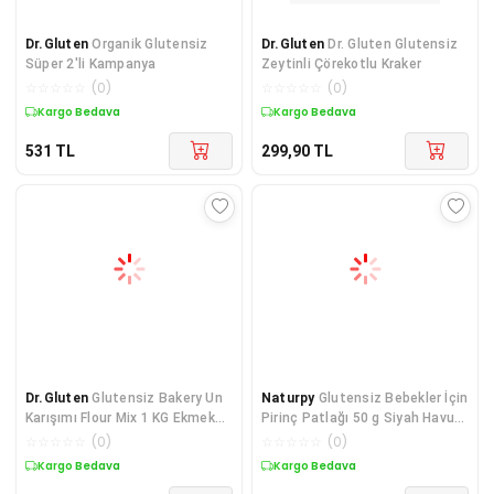
Dr.Gluten
Organik Glutensiz
Dr.Gluten
Dr. Gluten Glutensiz
Süper 2'li Kampanya
Zeytinli Çörekotlu Kraker
☆
☆
☆
☆
☆
(
0
)
☆
☆
☆
☆
☆
(
0
)
Kargo Bedava
Kargo Bedava
531
TL
299,90
TL
Dr.Gluten
Glutensiz Bakery Un
Naturpy
Glutensiz Bebekler İçin
Karışımı Flour Mix 1 KG Ekmek
Pirinç Patlağı 50 g Siyah Havuç
Unu
Ve Elma S
☆
☆
☆
☆
☆
(
0
)
☆
☆
☆
☆
☆
(
0
)
Kargo Bedava
Kargo Bedava