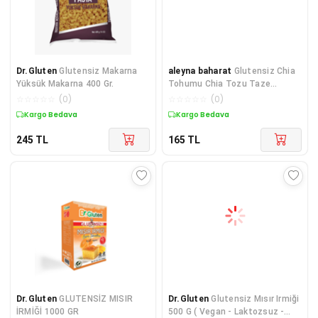
Dr.Gluten
Glutensiz Makarna
aleyna baharat
Glutensiz Chia
Yüksük Makarna 400 Gr.
Tohumu Chia Tozu Taze
Öğütülmüş 250 gr
☆
☆
☆
☆
☆
(
0
)
☆
☆
☆
☆
☆
(
0
)
Kargo Bedava
Kargo Bedava
245
TL
165
TL
Dr.Gluten
GLUTENSİZ MISIR
Dr.Gluten
Glutensiz Mısır Irmiği
İRMİĞİ 1000 GR
500 G ( Vegan - Laktozsuz -