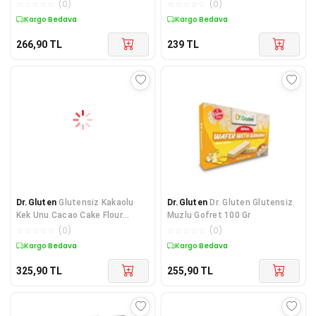
Free
☆
☆
☆
☆
☆
(
0
)
☆
☆
☆
☆
☆
(
0
)
Kargo Bedava
Kargo Bedava
266,90
TL
239
TL
Dr.Gluten
Glutensiz Kakaolu
Dr.Gluten
Dr. Gluten Glutensiz
Kek Unu Cacao Cake Flour
Muzlu Gofret 100 Gr
Gluten Free Vegan
☆
☆
☆
☆
☆
(
0
)
☆
☆
☆
☆
☆
(
0
)
Kargo Bedava
Kargo Bedava
325,90
TL
255,90
TL