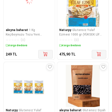
aleyna baharat
1 Kg
Naturpy
Glutensiz Yulaf
Keçiboynuzu Tozu Yeni
Ezmesi 1000 gr (YÜKSEK LİF
Öğütülmüş 1000 gr Glutensiz
İÇERİR)
☆
☆
☆
☆
☆
(
0
)
☆
☆
☆
☆
☆
(
0
)
Harnup Unu
Kargo Bedava
Kargo Bedava
249
TL
475,90
TL
Naturpy
Glutensiz Yulaf
aleyna baharat
Glutensiz Siyah