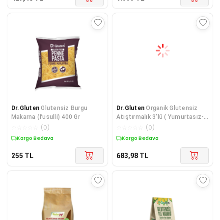
Dr.Gluten
Glutensiz Burgu
Dr.Gluten
Organik Glutensiz
Makarna (fusulli) 400 Gr
Atıştırmalık 3'lü ( Yumurtasız-
vegan-glutensiz)
☆
☆
☆
☆
☆
(
0
)
☆
☆
☆
☆
☆
(
0
)
Kargo Bedava
Kargo Bedava
255
TL
683,98
TL