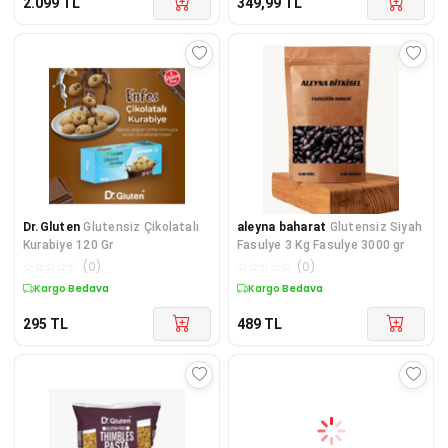
2.099
TL
349,99
TL
Dr.Gluten
Glutensiz Çikolatalı
aleyna baharat
Glutensiz Siyah
Kurabiye 120 Gr
Fasulye 3 Kg Fasulye 3000 gr
☆
☆
☆
☆
☆
(
0
)
☆
☆
☆
☆
☆
(
0
)
Kargo Bedava
Kargo Bedava
295
TL
489
TL