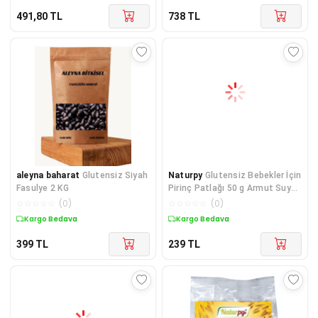
491,80
TL
738
TL
aleyna baharat
Glutensiz Siyah
Naturpy
Glutensiz Bebekler İçin
Fasulye 2 KG
Pirinç Patlağı 50 g Armut Suyu
Konsantrel
☆
☆
☆
☆
☆
(
0
)
☆
☆
☆
☆
☆
(
0
)
Kargo Bedava
Kargo Bedava
399
TL
239
TL