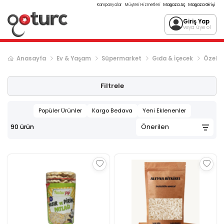
Kampanyalar
Müşteri Hizmetleri
Mağaza Aç
Mağaza Girişi
Giriş Yap
veya üye ol
Anasayfa
Ev & Yaşam
Süpermarket
Gıda & İçecek
Özel G
Sonraki ürün sayfası, sayfa
2
Filtrele
Popüler Ürünler
Kargo Bedava
Yeni Eklenenler
90
ürün