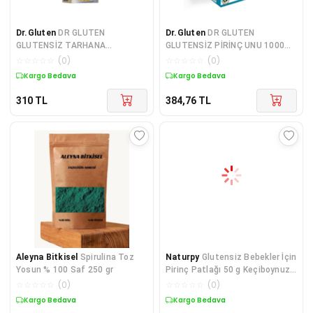
Dr.Gluten
DR GLUTEN
Dr.Gluten
DR GLUTEN
GLUTENSİZ TARHANA
GLUTENSİZ PİRİNÇ UNU 1000
ÇORBASI 200 GR.
GR
☆
☆
☆
☆
☆
(
0
)
☆
☆
☆
☆
☆
(
0
)
Kargo Bedava
Kargo Bedava
310
TL
384,76
TL
Aleyna Bitkisel
Spirulina Toz
Naturpy
Glutensiz Bebekler İçin
Yosun % 100 Saf 250 gr
Pirinç Patlağı 50 g Keçiboynuzu
Özlü
☆
☆
☆
☆
☆
(
0
)
☆
☆
☆
☆
☆
(
0
)
Kargo Bedava
Kargo Bedava