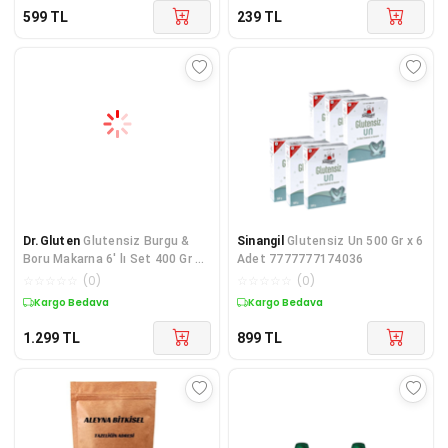
599
TL
239
TL
Dr.Gluten
Glutensiz Burgu &
Sinangil
Glutensiz Un 500 Gr x 6
Boru Makarna 6' lı Set 400 Gr 3
Adet 7777777174036
+ 3 ADET (Fusi
☆
☆
☆
☆
☆
(
0
)
☆
☆
☆
☆
☆
(
0
)
Kargo Bedava
Kargo Bedava
1.299
TL
899
TL