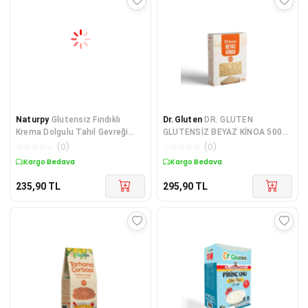
Naturpy
Glutensiz Fındıklı
Dr.Gluten
DR. GLUTEN
Krema Dolgulu Tahıl Gevreği
GLUTENSİZ BEYAZ KİNOA 500
225 Gr
GR.
☆
☆
☆
☆
☆
(
0
)
☆
☆
☆
☆
☆
(
0
)
Kargo Bedava
Kargo Bedava
235,90
TL
295,90
TL