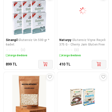
Sinangil
Glutensiz Un 500 gr *
Naturpy
Glutensiz Vişne Reçeli
6adet
375 G - Cherry Jam Gluten Free
☆
☆
☆
☆
☆
(
0
)
☆
☆
☆
☆
☆
(
0
)
Kargo Bedava
Kargo Bedava
899
TL
410
TL