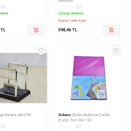
Makinası
(
0
)
☆
☆
☆
☆
☆
(
0
)
edava
Kargo Bedava
Stokta 1 adet kaldı.
TL
598,46
TL
ge Balans Alk3799
Subaru
Oluklu Mukavva Parlak
21x29.7cm Sbr-150
(
0
)
☆
☆
☆
☆
☆
(
0
)