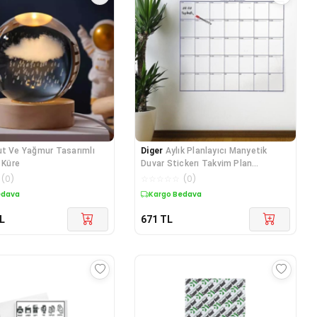
ut Ve Yağmur Tasarımlı
Diger
Aylık Planlayıcı Manyetik
 Küre
Duvar Stickerı Takvim Plan
Çizelgesi -
(
0
)
☆
☆
☆
☆
☆
(
0
)
edava
Kargo Bedava
L
671
TL