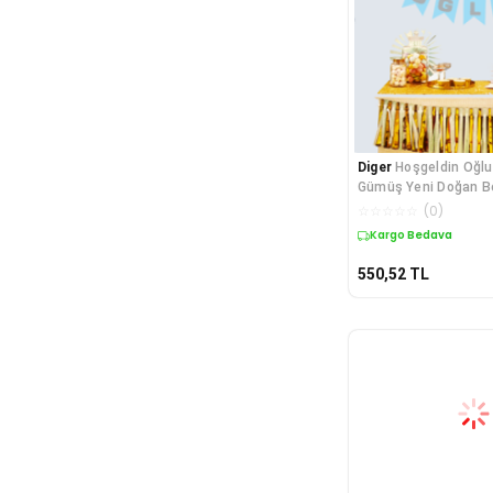
Diger
Hoşgeldin Oğlu
Gümüş Yeni Doğan 
Süsü Afiş
☆
☆
☆
☆
☆
(
0
)
Kargo Bedava
550,52
TL