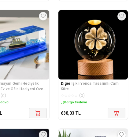
mayan Gemi Hediyelik
Diger
Işıklı Yonca Tasarımlı Cam
 Ev ve Ofis Hediyesi Özel
Küre
(
0
)
☆
☆
☆
☆
☆
(
0
)
edava
Kargo Bedava
L
638,03
TL