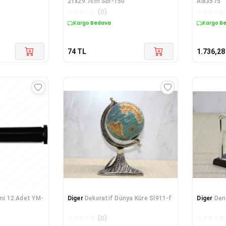
21x29.7cm Sbr-150
Alk3575
☆
☆
☆
☆
☆
(
0
)
☆
☆
☆
☆
☆
Kargo Bedava
Kargo B
74
TL
1.736,28
emi 12 Adet YM-
Diger
Dekoratif Dünya Küre Sl911-f
Diger
Den
☆
☆
☆
☆
☆
(
0
)
☆
☆
☆
☆
☆