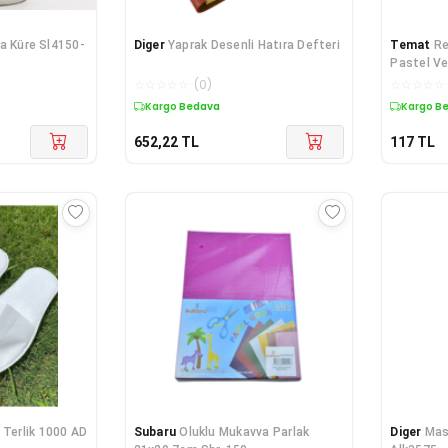
a Küre Sl4150-
Diger
Yaprak Desenli Hatıra Defteri
Temat
Re
Pastel Ve
☆
☆
☆
☆
☆
(
0
)
☆
☆
☆
☆
☆
Kargo Bedava
Kargo B
652,22
TL
117
TL
 Terlik 1000 AD
Subaru
Oluklu Mukavva Parlak
Diger
Mas