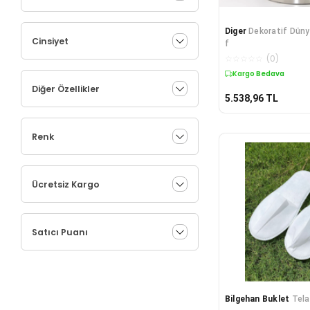
Diger
Dekoratif Düny
Cinsiyet
f
☆
☆
☆
☆
☆
(
0
)
Kargo Bedava
Diğer Özellikler
5.538,96
TL
Renk
Ücretsiz Kargo
Satıcı Puanı
Bilgehan Buklet
Tela