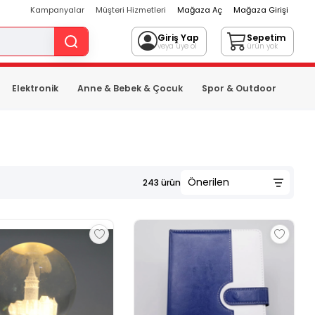
Kampanyalar
Müşteri Hizmetleri
Mağaza Aç
Mağaza Girişi
Giriş Yap
Sepetim
veya üye ol
ürün yok
Elektronik
Anne & Bebek & Çocuk
Spor & Outdoor
243
ürün