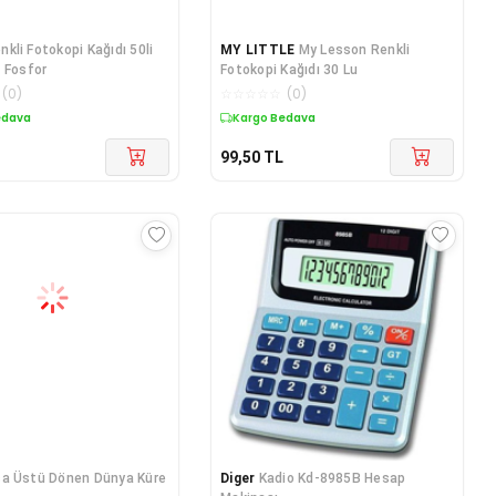
nkli Fotokopi Kağıdı 50li
MY LITTLE
My Lesson Renkli
 Fosfor
Fotokopi Kağıdı 30 Lu
(
0
)
☆
☆
☆
☆
☆
(
0
)
edava
Kargo Bedava
99,50
TL
a Üstü Dönen Dünya Küre
Diger
Kadio Kd-8985B Hesap