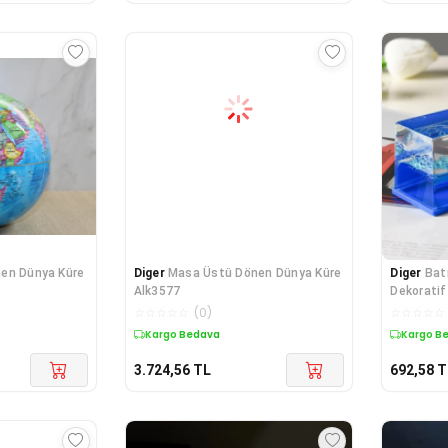
en Dünya Küre
Diger
Masa Üstü Dönen Dünya Küre
Diger
Bat
Alk3577
Dekoratif
Aşk Ge
☆
☆
☆
☆
☆
(
0
)
☆
☆
☆
☆
☆
Kargo Bedava
Kargo B
3.724,56
TL
692,58
T