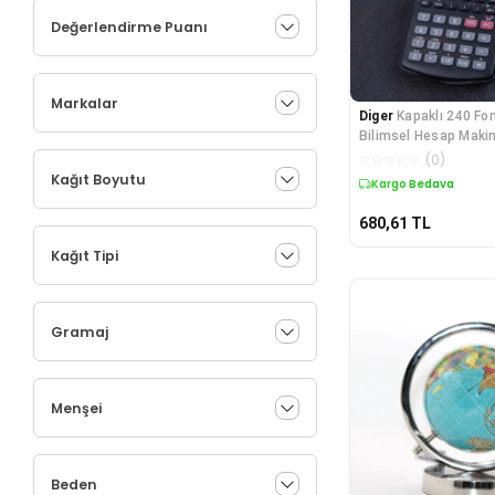
Değerlendirme Puanı
Markalar
Diger
Kapaklı 240 Fonk
Bilimsel Hesap Maki
☆
☆
☆
☆
☆
(
0
)
Kağıt Boyutu
Kargo Bedava
680,61
TL
Kağıt Tipi
Gramaj
Menşei
Beden