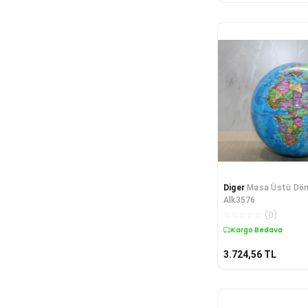
Diger
Masa Üstü Dön
Alk3576
☆
☆
☆
☆
☆
(
0
)
Kargo Bedava
3.724,56
TL