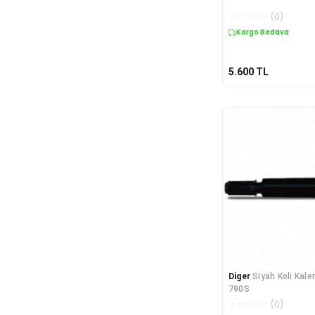
☆
☆
☆
☆
☆
(
0
)
Kargo Bedava
5.600
TL
Diger
Siyah Koli Kal
790S
☆
☆
☆
☆
☆
(
0
)