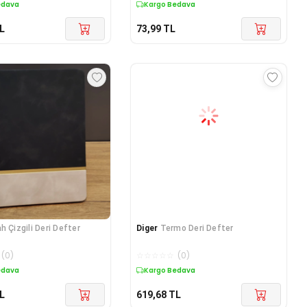
edava
Kargo Bedava
L
73,99
TL
h Çizgili Deri Defter
Diger
Termo Deri Defter
(
0
)
☆
☆
☆
☆
☆
(
0
)
edava
Kargo Bedava
L
619,68
TL