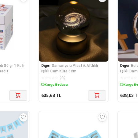
ı 80 gr 1 Koli
Diger
Samanyolu Plastik Altlıklı
Diger
Bul
Kağıt
Işıklı Cam Küre 6cm
Işıklı Cam
☆
☆
☆
☆
☆
(
0
)
☆
☆
☆
☆
☆
Kargo Bedava
Kargo B
635,68
TL
638,03
T