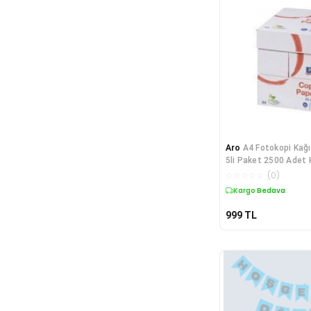
Aro
A4 Fotokopi Kağıd
5li Paket 2500 Adet 
☆
☆
☆
☆
☆
(
0
)
Kargo Bedava
999
TL