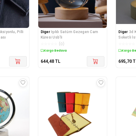
siyonlu, Pilli
Diger
Işıklı Satürn Gezegen Cam
Diger
3d 
nası
Küresi Usb'li
Soketli İ
Aalk2
☆
☆
☆
☆
☆
(
0
)
☆
☆
☆
☆
☆
Kargo Bedava
Kargo B
644,48
TL
695,70
T