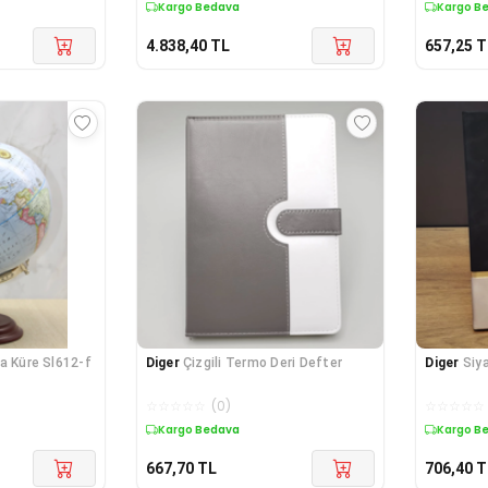
Kargo Bedava
Kargo B
4.838,40
TL
657,25
T
a Küre Sl612-f
Diger
Çizgili Termo Deri Defter
Diger
Siya
☆
☆
☆
☆
☆
(
0
)
☆
☆
☆
☆
☆
Kargo Bedava
Kargo B
667,70
TL
706,40
T