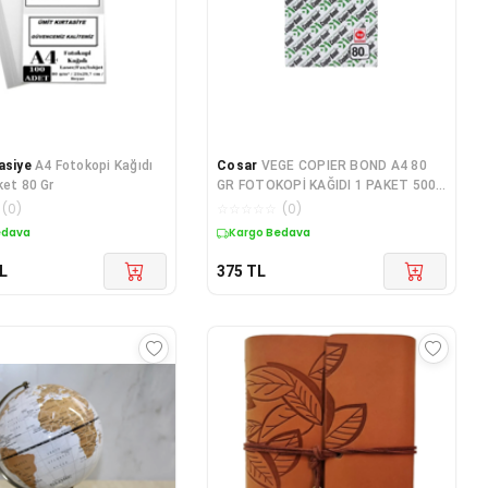
asiye
A4 Fotokopi Kağıdı
Cosar
VEGE COPIER BOND A4 80
ket 80 Gr
GR FOTOKOPİ KAĞIDI 1 PAKET 500
ADET
(
0
)
☆
☆
☆
☆
☆
(
0
)
edava
Kargo Bedava
L
375
TL