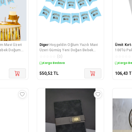
m Mavi Üzeri
Diger
Hoşgeldin Oğlum Yazılı Mavi
Ümit Kırt
Bebek Doğum
Üzeri Gümüş Yeni Doğan Bebek
100'lü Pa
Doğum Sü
☆
☆
☆
☆
☆
(
0
)
☆
☆
☆
☆
☆
Kargo Bedava
Kargo B
550,52
TL
106,43
T