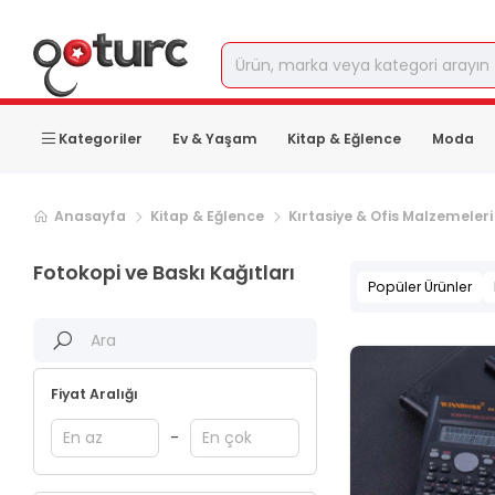
Kategoriler
Ev & Yaşam
Kitap & Eğlence
Moda
Sonraki ürün sayfası, sayfa
2
Anasayfa
Kitap & Eğlence
Kırtasiye & Ofis Malzemeleri
Fotokopi ve Baskı Kağıtları
Popüler Ürünler
Fiyat Aralığı
-