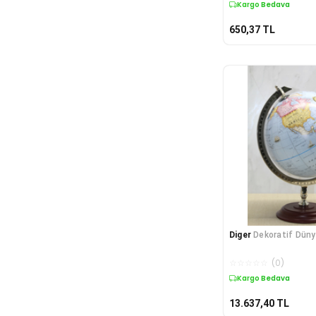
Kargo Bedava
650,37
TL
Diger
Dekoratif Düny
☆
☆
☆
☆
☆
(
0
)
Kargo Bedava
13.637,40
TL