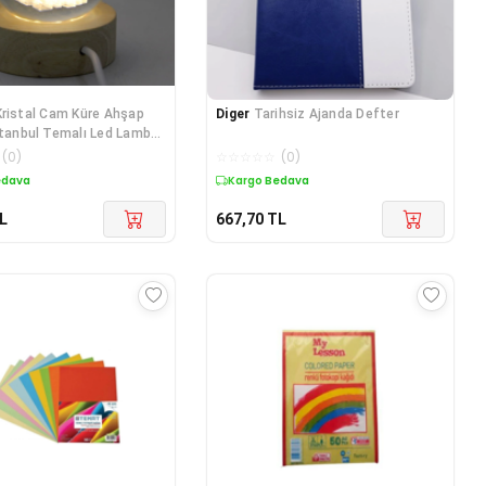
Kristal Cam Küre Ahşap
Diger
Tarihsiz Ajanda Defter
stanbul Temalı Led Lamba
(
0
)
☆
☆
☆
☆
☆
(
0
)
edava
Kargo Bedava
L
667,70
TL