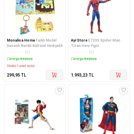
Monalisa Home
Farklı Model
AyrStore
E7333 Spider-Man
Desenli Renkli Kültürel Hediyelik
Titan Hero Figür
☆
☆
☆
☆
☆
(
0
)
☆
☆
☆
☆
☆
(
0
)
Kargo Bedava
Kargo Bedava
Stokta 1 adet kaldı.
299,95
TL
1.993,23
TL