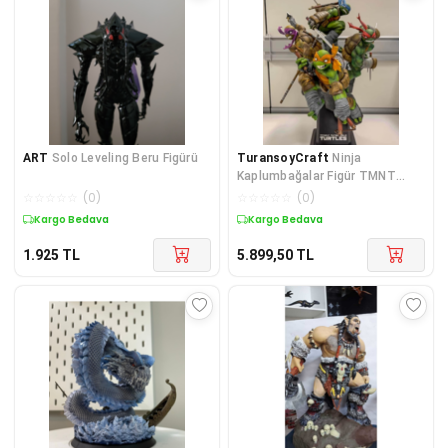
ART
Solo Leveling Beru Figürü
TuransoyCraft
Ninja
Kaplumbağalar Figür TMNT
Obje 25CM Büyük Boy
☆
☆
☆
☆
☆
(
0
)
☆
☆
☆
☆
☆
(
0
)
Kargo Bedava
Kargo Bedava
1.925
TL
5.899,50
TL