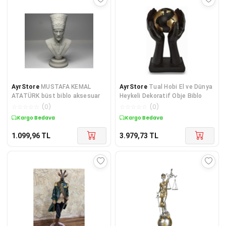
AyrStore
MUSTAFA KEMAL
AyrStore
Tual Hobi El ve Dünya
ATATÜRK büst biblo aksesuar
Heykeli Dekoratif Obje Biblo
☆
☆
☆
☆
☆
(
0
)
☆
☆
☆
☆
☆
(
0
)
Kargo Bedava
Kargo Bedava
1.099,96
TL
3.979,73
TL