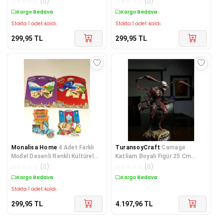
☆
☆
☆
☆
☆
(
0
)
☆
☆
☆
☆
☆
(
0
)
Kargo Bedava
Kargo Bedava
Stokta 1 adet kaldı.
Stokta 1 adet kaldı.
299,95
TL
299,95
TL
Monalisa Home
4 Adet Farklı
TuransoyCraft
Carnage
Model Desenli Renkli Kültürel
Katliam Boyalı Figür 25 Cm
Mıknatıslı Magnet
(büyük Boy)
☆
☆
☆
☆
☆
(
0
)
☆
☆
☆
☆
☆
(
0
)
Kargo Bedava
Kargo Bedava
Stokta 1 adet kaldı.
299,95
TL
4.197,96
TL