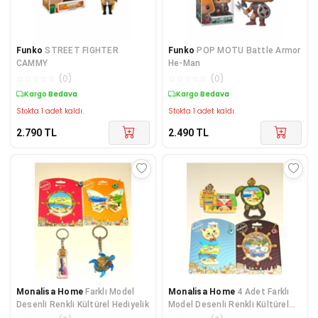
Funko
STREET FIGHTER
Funko
POP MOTU Battle Armor
CAMMY
He-Man
☆
☆
☆
☆
☆
(
0
)
☆
☆
☆
☆
☆
(
0
)
Kargo Bedava
Kargo Bedava
Stokta 1 adet kaldı.
Stokta 1 adet kaldı.
2.790
TL
2.490
TL
Monalisa Home
Farklı Model
Monalisa Home
4 Adet Farklı
Desenli Renkli Kültürel Hediyelik
Model Desenli Renkli Kültürel
Mıknatıslı Magnet