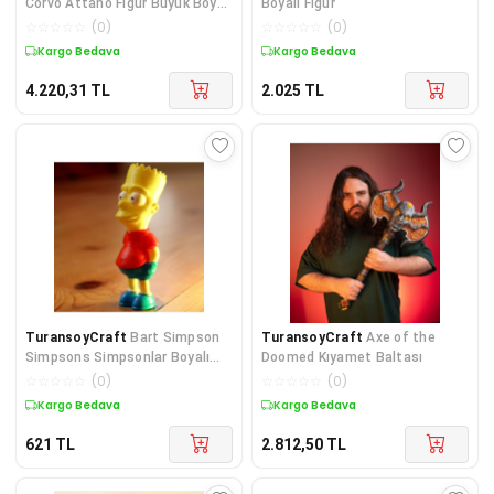
Corvo Attano Figür Büyük Boy
Boyalı Fİgür
25CM
☆
☆
☆
☆
☆
(
0
)
☆
☆
☆
☆
☆
(
0
)
Kargo Bedava
Kargo Bedava
4.220,31
TL
2.025
TL
TuransoyCraft
Bart Simpson
TuransoyCraft
Axe of the
Simpsons Simpsonlar Boyalı
Doomed Kıyamet Baltası
Figür 10 Cm
☆
☆
☆
☆
☆
(
0
)
☆
☆
☆
☆
☆
(
0
)
Kargo Bedava
Kargo Bedava
621
TL
2.812,50
TL