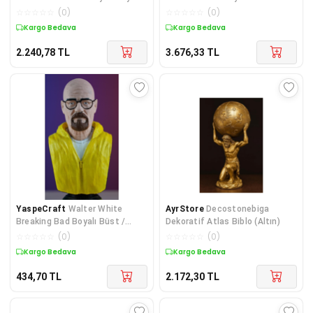
25CM
Boyalı Figür 30 CM (BÜYÜK BOY)
☆
☆
☆
☆
☆
(
0
)
☆
☆
☆
☆
☆
(
0
)
Kargo Bedava
Kargo Bedava
2.240,78
TL
3.676,33
TL
YaspeCraft
Walter White
AyrStore
Decostonebiga
Breaking Bad Boyalı Büst /
Dekoratif Atlas Biblo (Altın)
Figürü 15 Cm
☆
☆
☆
☆
☆
(
0
)
☆
☆
☆
☆
☆
(
0
)
Kargo Bedava
Kargo Bedava
434,70
TL
2.172,30
TL