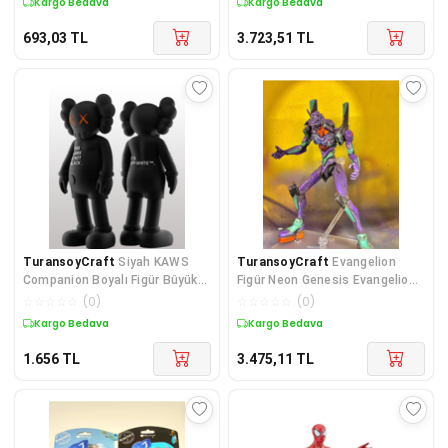
Kargo Bedava
Kargo Bedava
693,03
TL
3.723,51
TL
TuransoyCraft
Siyah KAWS
TuransoyCraft
Evangelion
Companion Boyalı Figür Büyük
Figür Neon Genesis Evangelion
Boy 20CM
Figür Büyük Boy 25CM
☆
☆
☆
☆
☆
(
0
)
☆
☆
☆
☆
☆
(
0
)
Kargo Bedava
Kargo Bedava
1.656
TL
3.475,11
TL