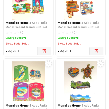
Monalisa Home
4 Adet Farklı
Monalisa Home
4 Adet Farklı
Model Desenli Renkli Kültürel
Model Desenli Renkli Kültürel
Mıknatıslı Magnet
Mıknatıslı Magnet
☆
☆
☆
☆
☆
(
0
)
☆
☆
☆
☆
☆
(
0
)
Kargo Bedava
Kargo Bedava
Stokta 1 adet kaldı.
Stokta 1 adet kaldı.
299,95
TL
299,95
TL
Monalisa Home
4 Adet Farklı
Monalisa Home
4 Adet Farklı