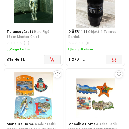
TuransoyCraft
Halo Figür
DİĞER1111
Objektif Termos
15cm Master Chief
Bardak
☆
☆
☆
☆
☆
(
0
)
☆
☆
☆
☆
☆
(
0
)
Kargo Bedava
Kargo Bedava
315,46
TL
1.279
TL
Monalisa Home
4 Adet Farklı
Monalisa Home
4 Adet Farklı