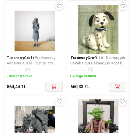
TuransoyCraft
Wednesday
TuransoyCraft
101 Dalmaçyalı
Addams Ailesi Figür 20 cm
Boyalı Figür Dalmaçyalı Köpek
Figür 10CM
☆
☆
☆
☆
☆
(
0
)
☆
☆
☆
☆
☆
(
0
)
Kargo Bedava
Kargo Bedava
864,44
TL
660,33
TL