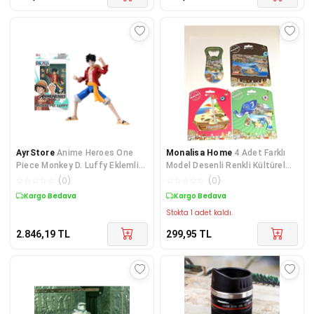
AyrStore
Anime Heroes One
Monalisa Home
4 Adet Farklı
Piece Monkey D. Luffy Eklemli
Model Desenli Renkli Kültürel
Figür
Mıknatıslı Magnet
☆
☆
☆
☆
☆
(
0
)
☆
☆
☆
☆
☆
(
0
)
Kargo Bedava
Kargo Bedava
Stokta 1 adet kaldı.
2.846,19
TL
299,95
TL