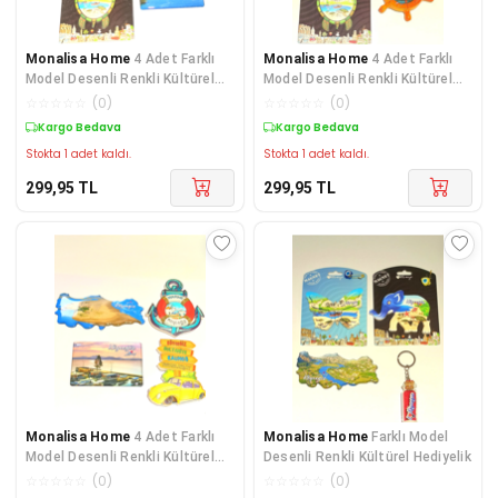
Monalisa Home
4 Adet Farklı
Monalisa Home
4 Adet Farklı
Model Desenli Renkli Kültürel
Model Desenli Renkli Kültürel
Mıknatıslı Magnet
Mıknatıslı Magnet
☆
☆
☆
☆
☆
(
0
)
☆
☆
☆
☆
☆
(
0
)
Kargo Bedava
Kargo Bedava
Stokta 1 adet kaldı.
Stokta 1 adet kaldı.
299,95
TL
299,95
TL
Monalisa Home
4 Adet Farklı
Monalisa Home
Farklı Model
Model Desenli Renkli Kültürel
Desenli Renkli Kültürel Hediyelik
Mıknatıslı Magnet
☆
☆
☆
☆
☆
(
0
)
☆
☆
☆
☆
☆
(
0
)