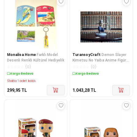
Monalisa Home
Farklı Model
TuransoyCraft
Demon Slayer
Desenli Renkli Kültürel Hediyelik
Kimetsu No Yaiba Anime Figür
15 Cm Inosuke Hashibira
☆
☆
☆
☆
☆
(
0
)
☆
☆
☆
☆
☆
(
0
)
Kargo Bedava
Kargo Bedava
Stokta 1 adet kaldı.
299,95
TL
1.043,28
TL