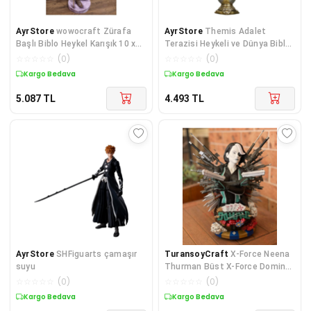
AyrStore
wowocraft Zürafa
AyrStore
Themis Adalet
Başlı Biblo Heykel Karışık 10 x
Terazisi Heykeli ve Dünya Biblo
11
Gümüş 24cm
☆
☆
☆
☆
☆
(
0
)
☆
☆
☆
☆
☆
(
0
)
Kargo Bedava
Kargo Bedava
5.087
TL
4.493
TL
AyrStore
SHFiguarts çamaşır
TuransoyCraft
X-Force Neena
suyu
Thurman Büst X-Force Domino
Büst 15CM
☆
☆
☆
☆
☆
(
0
)
☆
☆
☆
☆
☆
(
0
)
Kargo Bedava
Kargo Bedava