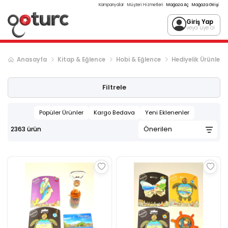
Kampanyalar
Müşteri Hizmetleri
Mağaza Aç
Mağaza Girişi
Giriş Yap
veya üye ol
Anasayfa
Kitap & Eğlence
Hobi & Eğlence
Hediyelik Ürünler
Sonraki ürün sayfası, sayfa
2
Filtrele
Popüler Ürünler
Kargo Bedava
Yeni Eklenenler
2363
ürün