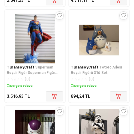
2.047,23
TL
4.717,11
TL
TuransoyCraft
Süperman
TuransoyCraft
Totoro Ailesi
Boyalı Figür Superman Figür
Boyalı Figürü 3'lü Set
Büyük Boy 25CM
☆
☆
☆
☆
☆
(
0
)
☆
☆
☆
☆
☆
(
0
)
Kargo Bedava
Kargo Bedava
3.516,93
TL
894,24
TL