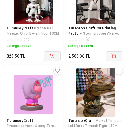
TuransoyCraft
Dragon Ball
Turansoy Craft 3D Printing
Freezer Chibi Boyalı Figür 13CM
Factory
Stormtrooper Aksiyon
Star Wars Boyalı Figür 25 Cm
☆
☆
☆
☆
☆
(
0
)
☆
☆
☆
☆
☆
(
0
)
(dev Boy)
Kargo Bedava
Kargo Bedava
823,50
TL
2.583,36
TL
TuransoyCraft
TuransoyCraft
Marvel Timsah
Embarrassment Utanç Ters
Loki Büst Timsah Figür 15CM