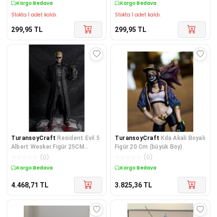
Kargo Bedava
Kargo Bedava
Stokta 1 adet kaldı.
Stokta 1 adet kaldı.
299,95
TL
299,95
TL
TuransoyCraft
Resident Evil 5
TuransoyCraft
Kda Akali Boyalı
Albert Wesker Figür 25CM
Figür 20 Cm (büyük Boy)
Büyük Boy
☆
☆
☆
☆
☆
(
0
)
☆
☆
☆
☆
☆
(
0
)
Kargo Bedava
Kargo Bedava
4.468,71
TL
3.825,36
TL