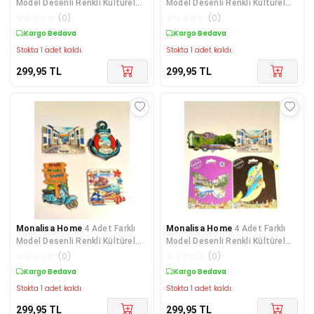
Model Desenli Renkli Kültürel
Model Desenli Renkli Kültürel
Mıknatıslı Magnet
Mıknatıslı Magnet
☆
☆
☆
☆
☆
(
0
)
☆
☆
☆
☆
☆
(
0
)
Kargo Bedava
Kargo Bedava
Stokta 1 adet kaldı.
Stokta 1 adet kaldı.
299,95
TL
299,95
TL
Monalisa Home
4 Adet Farklı
Monalisa Home
4 Adet Farklı
Model Desenli Renkli Kültürel
Model Desenli Renkli Kültürel
Mıknatıslı Magnet
Mıknatıslı Magnet
☆
☆
☆
☆
☆
(
0
)
☆
☆
☆
☆
☆
(
0
)
Kargo Bedava
Kargo Bedava
Stokta 1 adet kaldı.
Stokta 1 adet kaldı.
299,95
TL
299,95
TL