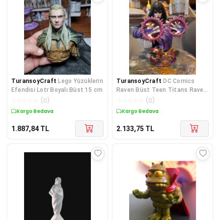
TuransoyCraft
Lego Yüzüklerin
TuransoyCraft
DC Comics
Efendisi Lotr Boyalı Büst 15 cm
Raven Büst Teen Titans Raven
Büst 15CM
☆
☆
☆
☆
☆
(
0
)
☆
☆
☆
☆
☆
(
0
)
Kargo Bedava
Kargo Bedava
1.887,84
TL
2.133,75
TL