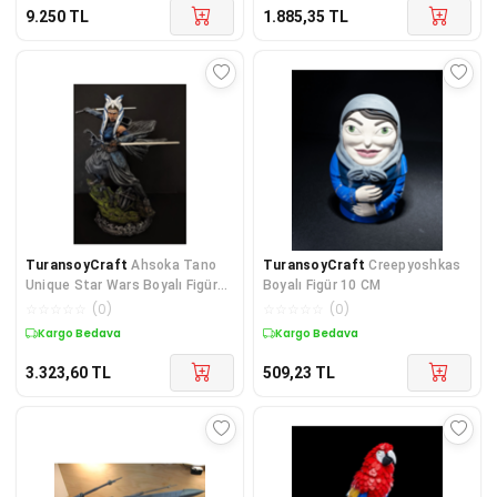
9.250
TL
1.885,35
TL
TuransoyCraft
Ahsoka Tano
TuransoyCraft
Creepyoshkas
Unique Star Wars Boyalı Figür
Boyalı Figür 10 CM
30 CM (DEV BOY)
☆
☆
☆
☆
☆
(
0
)
☆
☆
☆
☆
☆
(
0
)
Kargo Bedava
Kargo Bedava
3.323,60
TL
509,23
TL