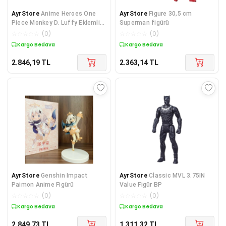
AyrStore
Anime Heroes One
AyrStore
Figure 30,5 cm
Piece Monkey D. Luffy Eklemli
Superman figürü
Figür
☆
☆
☆
☆
☆
(
0
)
☆
☆
☆
☆
☆
(
0
)
Kargo Bedava
Kargo Bedava
2.846,19
TL
2.363,14
TL
AyrStore
Genshin Impact
AyrStore
Classic MVL 3.75IN
Paimon Anime Figürü
Value Figür BP
☆
☆
☆
☆
☆
(
0
)
☆
☆
☆
☆
☆
(
0
)
Kargo Bedava
Kargo Bedava
2.849,73
TL
1.311,32
TL