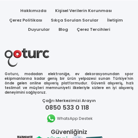
Hakkımızda
Kişisel Verilerin Korunması
Çerez Politikası
Sıkça Sorulan Sorular
İletişim
Duyurular
Blog
Çerez Tercihleri
Goturc, modadan elektroniğe, ev dekorasyonundan spor
ekipmanlarına kadar geniş bir ürün yelpazesi sunan Türkiye'nin
önde gelen online alışveriş platformudur. Güvenli alışveriş, hızlı
teslimat ve müşteri memnuniyeti ilkeleriyle sizlere en iyi alışveriş
deneyimini sağlıyoruz.
Çağrı Merkezimizi Arayın
0850 533 0 118
WhatsApp Destek
Güvenliğiniz