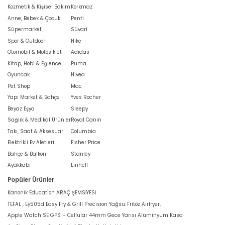
Kozmetik & Kişisel Bakım
Korkmaz
Anne, Bebek & Çocuk
Penti
Süpermarket
Süvari
Spor & Outdoor
Nike
Otomobil & Motosiklet
Adidas
Kitap, Hobi & Eğlence
Puma
Oyuncak
Nivea
Pet Shop
Mac
Yapı Market & Bahçe
Yves Rocher
Beyaz Eşya
Sleepy
Sağlık & Medikal Ürünler
Royal Canin
Takı, Saat & Aksesuar
Columbia
Elektrikli Ev Aletleri
Fisher Price
Bahçe & Balkon
Stanley
Ayakkabı
Einhell
Popüler Ürünler
Kanonik Education ARAÇ ŞEMSİYESİ
TEFAL , Ey505d Easy Fry & Grill Precision Yağsız Fritöz Airfryer,
Apple Watch SE GPS + Cellular 44mm Gece Yarısı Alüminyum Kasa