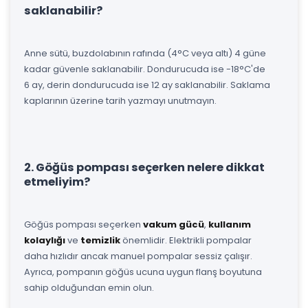
saklanabilir?
Anne sütü, buzdolabının rafında (4°C veya altı) 4 güne
kadar güvenle saklanabilir. Dondurucuda ise -18°C'de
6 ay, derin dondurucuda ise 12 ay saklanabilir. Saklama
kaplarının üzerine tarih yazmayı unutmayın.
2. Göğüs pompası seçerken nelere dikkat
etmeliyim?
Göğüs pompası seçerken
vakum gücü
,
kullanım
kolaylığı
ve
temizlik
önemlidir. Elektrikli pompalar
daha hızlıdır ancak manuel pompalar sessiz çalışır.
Ayrıca, pompanın göğüs ucuna uygun flanş boyutuna
sahip olduğundan emin olun.