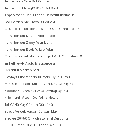
Timberback Core Sırt Çantası
Timberland Tdwgf2183201 Kol Saati
Ahşap Marin Deniz Feneri Dekoratif Hediyelik
Bee Garden Sivi Propolis Ekstrakt
Columbia Erkek Mont - White Out İi Omni-Heat™
Helly Hansen Mount Polar Fleece
Helly Hansen Zippy Polar Mont
Helly Hansen Block Fullzip Polar
Columbia Erkek Mont - Rugged Path Omni-Heat™
Einhell Te-Hv Akülü El Süpürgesi
Cvs Şarjli Matkap Seti
Playtoys Dinazorların Dünyası Oyun Kumu
Mini Okçuluk Seti Kutulu Vantuzlu Ok Yay Seti
Abbalone Sumo Akil Zeka Strateji Oyunu
4 Zamanlı Vitesli Bot-Tekne Motoru
Tek Gözlü Kuş Gözlem Dürbünü
Büyük Mercek Korsan Dürbün Mavi
Breaker 20×50 Ct Profesyonel El Dürbünü
3000 Lümen Güçlü El Feneri Wt-604