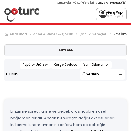
Kampanyalar
Müşteri Hizmetleri
Mağaza Aç
Mağaza Girişi
Giriş Yap
veya üye ol
Anasayfa
Anne & Bebek & Çocuk
Çocuk Gereçleri
Emzirme &
Filtrele
Popüler Ürünler
Kargo Bedava
Yeni Eklenenler
0
ürün
Emzirme süreci, anne ve bebek arasındaki en özel
bağlardan biridir. Ancak bu süreçte doğru aksesuarları
kullanmak, hem annenin konforu hem de bebeğin