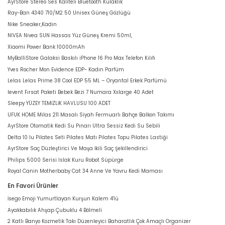
AyrStore Stereo Ses Kaliteli Bluetooth Kulaklık
Ray-Ban 4340 710/M2 50 Unisex Güneş Gözlüğü
Nike Sneaker,Kadın
NIVEA Nivea SUN Hassas Yüz Güneş Kremi 50ml,
Xiaomi Power Bank 10000mAh
MyBalliStore Galaksi Baskılı iPhone 16 Pro Max Telefon Kılıfı
Yves Rocher Mon Evidence EDP- Kadın Parfüm
Lelas Lelas Prime 38 Cool EDP 55 ML – Oryantal Erkek Parfümü
levent Fırsat Paketi Bebek Bezi 7 Numara Xxlarge 40 Adet
Sleepy YÜZEY TEMİZLİK HAVLUSU 100 ADET
UFUK HOME Milas 211 Masalı Siyah Fermuarlı Bahçe Balkon Takımı
AyrStore Otomatik Kedi Su Pınarı Ultra Sessiz Kedi Su Sebili
Delta 10 lu Pilates Seti Pilates Matı Pilates Topu Pilates Lastiği
AyrStore Saç Düzleştirici Ve Maşa İkili Saç Şekillendirici
Philips 5000 Serisi Islak Kuru Robot Süpürge
Royal Canin Motherbaby Cat 34 Anne Ve Yavru Kedi Maması
En Favori Ürünler
İsego Emoji Yumurtlayan Kurşun Kalem 4'lü
Ayakkabılık Ahşap Çubuklu 4 Bölmeli
2 Katlı Banyo Kozmetik Takı Düzenleyici Baharatlık Çok Amaçlı Organizer