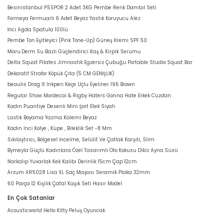
Besinistanbul PSSPOR 2 Adet 3KG Pembe Renk Dambıl Seti
Formeya Fermuarlı 6 Adet Beyaz Yastık Koruyucu Alez
İnci Ağda Spatula 100lü
Pembe Ton Eşitleyici (Pink Tone-Up) Güneş Kremi SPF 50
Maru.Derm Su Bazlı Güçlendirici Kaş & Kirpik Serumu
Delta Squat Pilates Jimnastik Egzersiz Çubuğu Portable Studio Squat Bar
Dekoratif Strafor Köpük Çıta (5 CM GENİŞLİK)
beaulis Drag It Inkpen Keçe Uçlu Eyeliner 196 Brown
Regular Show Mordecai & Rigby Haters Gonna Hate Erkek Cüzdan
Kadın Puantiye Desenli Mini Şort Etek Siyah
Lastik Boyama Yazma Kalemi Beyaz
Kadın Inci Kolye , Küpe , Bileklik Set -8 Mm
Sıkılaştırıcı, Bölgesel İncelme, Selülit Ve Çatlak Karşıtı, Slim
Bymeyla Güçlü Kadınlara Özel Tasarımlı Oto Kokusu Dikiz Ayna Süsü
Narkalıp Yuvarlak Kek Kalıbı Derinlik 15cm Çap 12cm
Arzum AR5028 Lisa XL Saç Maşası Seramik Plaka 32mm
60 Parça 12 Kişilik Çatal Kaşık Seti Hasır Model
En Çok Satanlar
Acousticworld Hello Kitty Peluş Oyuncak