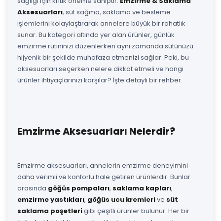
sağlığı için kritik öneme sahiptir.
Emzirme & Saklama
Aksesuarları
, süt sağma, saklama ve besleme
işlemlerini kolaylaştırarak annelere büyük bir rahatlık
sunar. Bu kategori altında yer alan ürünler, günlük
emzirme rutininizi düzenlerken aynı zamanda sütünüzü
hijyenik bir şekilde muhafaza etmenizi sağlar. Peki, bu
aksesuarları seçerken nelere dikkat etmeli ve hangi
ürünler ihtiyaçlarınızı karşılar? İşte detaylı bir rehber.
Emzirme Aksesuarları Nelerdir?
Emzirme aksesuarları, annelerin emzirme deneyimini
daha verimli ve konforlu hale getiren ürünlerdir. Bunlar
arasında
göğüs pompaları
,
saklama kapları
,
emzirme yastıkları
,
göğüs ucu kremleri
ve
süt
saklama poşetleri
gibi çeşitli ürünler bulunur. Her bir