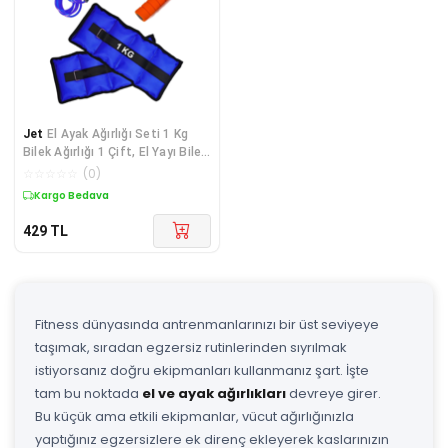
Jet
El Ayak Ağırlığı Seti 1 Kg
Bilek Ağırlığı 1 Çift, El Yayı Bilek
Güçlendirici, Atlama Ipi
☆
☆
☆
☆
☆
(
0
)
Kondisyon
Kargo Bedava
429
TL
Fitness dünyasında antrenmanlarınızı bir üst seviyeye
taşımak, sıradan egzersiz rutinlerinden sıyrılmak
istiyorsanız doğru ekipmanları kullanmanız şart. İşte
tam bu noktada
el ve ayak ağırlıkları
devreye girer.
Bu küçük ama etkili ekipmanlar, vücut ağırlığınızla
yaptığınız egzersizlere ek direnç ekleyerek kaslarınızın