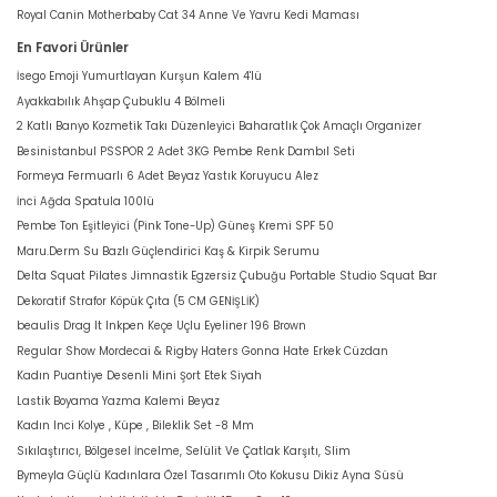
Royal Canin Motherbaby Cat 34 Anne Ve Yavru Kedi Maması
En Favori Ürünler
İsego Emoji Yumurtlayan Kurşun Kalem 4'lü
Ayakkabılık Ahşap Çubuklu 4 Bölmeli
2 Katlı Banyo Kozmetik Takı Düzenleyici Baharatlık Çok Amaçlı Organizer
Besinistanbul PSSPOR 2 Adet 3KG Pembe Renk Dambıl Seti
Formeya Fermuarlı 6 Adet Beyaz Yastık Koruyucu Alez
İnci Ağda Spatula 100lü
Pembe Ton Eşitleyici (Pink Tone-Up) Güneş Kremi SPF 50
Maru.Derm Su Bazlı Güçlendirici Kaş & Kirpik Serumu
Delta Squat Pilates Jimnastik Egzersiz Çubuğu Portable Studio Squat Bar
Dekoratif Strafor Köpük Çıta (5 CM GENİŞLİK)
beaulis Drag It Inkpen Keçe Uçlu Eyeliner 196 Brown
Regular Show Mordecai & Rigby Haters Gonna Hate Erkek Cüzdan
Kadın Puantiye Desenli Mini Şort Etek Siyah
Lastik Boyama Yazma Kalemi Beyaz
Kadın Inci Kolye , Küpe , Bileklik Set -8 Mm
Sıkılaştırıcı, Bölgesel İncelme, Selülit Ve Çatlak Karşıtı, Slim
Bymeyla Güçlü Kadınlara Özel Tasarımlı Oto Kokusu Dikiz Ayna Süsü