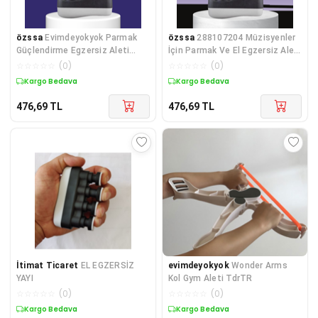
özssa
Evimdeyokyok Parmak
özssa
288107204 Müzisyenler
Güçlendirme Egzersiz Aleti
İçin Parmak Ve El Egzersiz Aleti
Ayarlanabilir Direnç Diğer
Diğer
☆
☆
☆
☆
☆
(
0
)
☆
☆
☆
☆
☆
(
0
)
Kargo Bedava
Kargo Bedava
476,69
TL
476,69
TL
İtimat Ticaret
EL EGZERSİZ
evimdeyokyok
Wonder Arms
YAYI
Kol Gym Aleti TdrTR
☆
☆
☆
☆
☆
(
0
)
☆
☆
☆
☆
☆
(
0
)
Kargo Bedava
Kargo Bedava