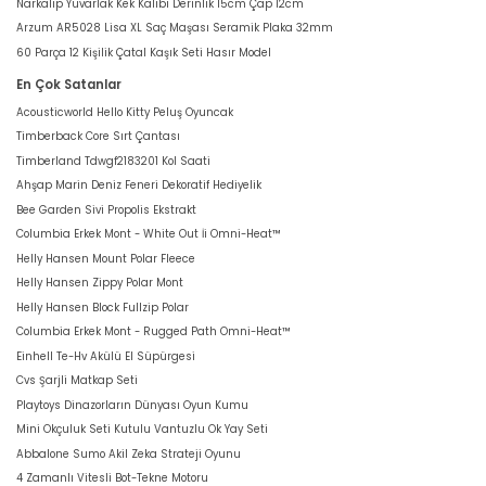
Narkalıp Yuvarlak Kek Kalıbı Derinlik 15cm Çap 12cm
Arzum AR5028 Lisa XL Saç Maşası Seramik Plaka 32mm
60 Parça 12 Kişilik Çatal Kaşık Seti Hasır Model
En Çok Satanlar
Acousticworld Hello Kitty Peluş Oyuncak
Timberback Core Sırt Çantası
Timberland Tdwgf2183201 Kol Saati
Ahşap Marin Deniz Feneri Dekoratif Hediyelik
Bee Garden Sivi Propolis Ekstrakt
Columbia Erkek Mont - White Out İi Omni-Heat™
Helly Hansen Mount Polar Fleece
Helly Hansen Zippy Polar Mont
Helly Hansen Block Fullzip Polar
Columbia Erkek Mont - Rugged Path Omni-Heat™
Einhell Te-Hv Akülü El Süpürgesi
Cvs Şarjli Matkap Seti
Playtoys Dinazorların Dünyası Oyun Kumu
Mini Okçuluk Seti Kutulu Vantuzlu Ok Yay Seti
Abbalone Sumo Akil Zeka Strateji Oyunu
4 Zamanlı Vitesli Bot-Tekne Motoru