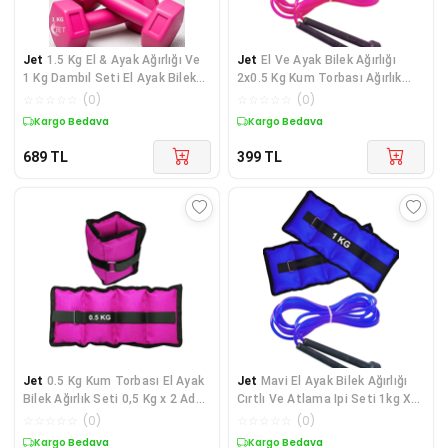
Jet
1.5 Kg El & Ayak Ağırlığı Ve
Jet
El Ve Ayak Bilek Ağırlığı
1 Kg Dambıl Seti El Ayak Bilek
2x0.5 Kg Kum Torbası Ağırlık
Ağırlık Kum Torbası Setleri
Seti Atlama Ipi Kondisyon Spor
☆
☆
☆
☆
☆
(
0
)
☆
☆
☆
☆
☆
(
0
)
Pembe
Aleti Pembe
Kargo Bedava
Kargo Bedava
689
TL
399
TL
Jet
0.5 Kg Kum Torbası El Ayak
Jet
Mavi El Ayak Bilek Ağırlığı
Bilek Ağırlık Seti 0,5 Kg x 2 Adet
Cırtlı Ve Atlama Ipi Seti 1kg X
El & Ayak Ağırlığı Pembe
2adet Bilek Ağırlık Kum Torbası
☆
☆
☆
☆
☆
(
0
)
☆
☆
☆
☆
☆
(
0
)
1 Kg
Kargo Bedava
Kargo Bedava