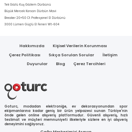
Tek Gözlü Kuş Gözlem Dürbünü
Büyük Mercek Korsan Dürbün Mavi
Breaker 20×50 Ct Profesyonel El Dürbünü
3000 Lümen Güçlü El Feneri Wt-604
Hakkımızda
Kişisel Verilerin Korunması
Çerez Politikası
Sıkça Sorulan Sorular
İletişim
Duyurular
Blog
Çerez Tercihleri
Goturc, modadan elektroniğe, ev dekorasyonundan spor
ekipmanlarına kadar geniş bir ürün yelpazesi sunan Türkiye'nin
önde gelen online alışveriş platformudur. Güvenli alışveriş, hızlı
teslimat ve müşteri memnuniyeti ilkeleriyle sizlere en iyi alışveriş
deneyimini sağlıyoruz.
Çağrı Merkezimizi Arayın