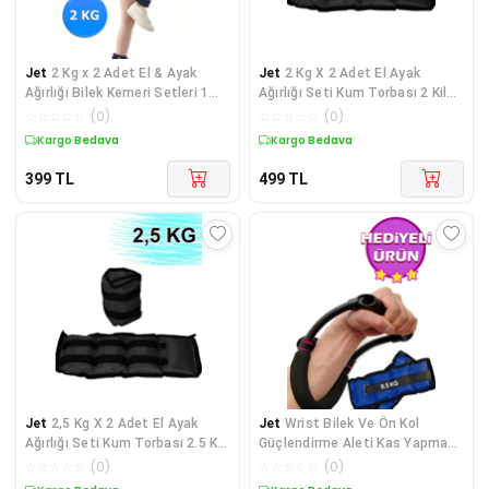
Jet
2 Kg x 2 Adet El & Ayak
Jet
2 Kg X 2 Adet El Ayak
Ağırlığı Bilek Kemeri Setleri 1
Ağırlığı Seti Kum Torbası 2 Kilo
Çift Kum Torbasi Kas
Kas Bilek Güçlendirici Ağırlık 1
☆
☆
☆
☆
☆
(
0
)
☆
☆
☆
☆
☆
(
0
)
Güçlendirici Pembe
Çift Siyah
Kargo Bedava
Kargo Bedava
399
TL
499
TL
Jet
2,5 Kg X 2 Adet El Ayak
Jet
Wrist Bilek Ve Ön Kol
Ağırlığı Seti Kum Torbası 2.5 Kg
Güçlendirme Aleti Kas Yapma
Kas Bilek Güçlendirici Ağırlık 1
Çalıştırma Aleti + 0.5 Kg X 2
☆
☆
☆
☆
☆
(
0
)
☆
☆
☆
☆
☆
(
0
)
Çift Mavi
Adet Bilek Ağırlığı