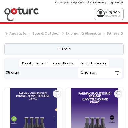
Kampanyalar
Müşteri Hizmetleri
Mağaza Aç
Mağaza Girişi
Giriş Yap
veya üye ol
Anasayfa
Spor & Outdoor
Ekipman & Aksesuar
Fitness & V
Filtrele
Popüler Ürünler
Kargo Bedava
Yeni Eklenenler
35
ürün