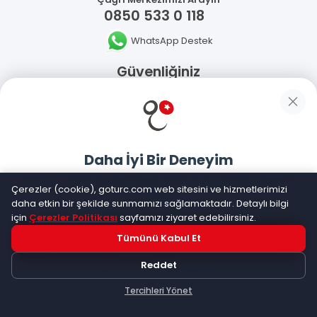
0850 533 0 118
WhatsApp Destek
Güvenliğiniz
Sosyal Medya
Daha İyi Bir Deneyim
Goturc mobil uygulamasıyla daha hızlı ve kolay alışveriş
Mobil Uygulamalarımız
Çerezler (cookie), goturc.com web sitesini ve hizmetlerimizi
yapın
daha etkin bir şekilde sunmamızı sağlamaktadır. Detaylı bilgi
için
Çerezler Politikası
sayfamızı ziyaret edebilirsiniz.
Tümünü Kabul Et
Hemen Dene!
Reddet
Uygulama yüklüyse açılacak, değilse
Google Play
'e
©
2026
Goturc – Her Zaman Daha İyisi Vardır
yönlendirileceksiniz
Tercihleri Yönet
Keşfet
Kategoriler
Sepetim