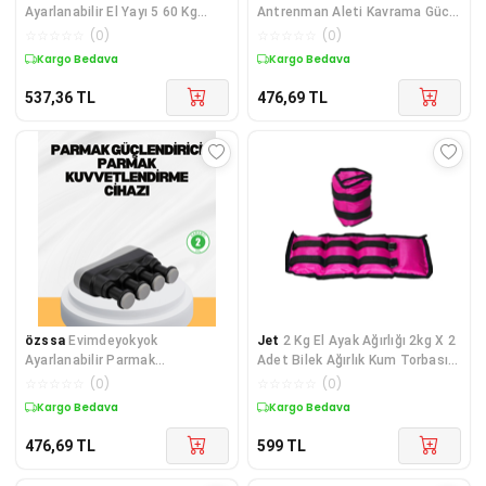
Ayarlanabilir El Yayı 5 60 Kg
Antrenman Aleti Kavrama Gücü
Sayaçlı Taşınabilir Güç Egzersiz
Geliştirici Diğer
☆
☆
☆
☆
☆
(
0
)
☆
☆
☆
☆
☆
(
0
)
Aleti Diğer
Kargo Bedava
Kargo Bedava
537,36
TL
476,69
TL
özssa
Evimdeyokyok
Jet
2 Kg El Ayak Ağırlığı 2kg X 2
Ayarlanabilir Parmak
Adet Bilek Ağırlık Kum Torbası
Güçlendirme Aleti Dayanıklı
Çift Cırtlı Pembe
☆
☆
☆
☆
☆
(
0
)
☆
☆
☆
☆
☆
(
0
)
Yapı Diğer
Kargo Bedava
Kargo Bedava
476,69
TL
599
TL