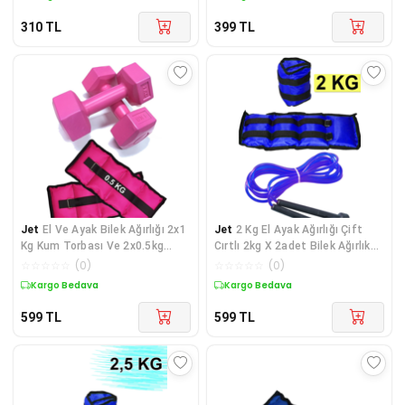
310
TL
399
TL
Jet
El Ve Ayak Bilek Ağırlığı 2x1
Jet
2 Kg El Ayak Ağırlığı Çift
Kg Kum Torbası Ve 2x0.5kg
Cırtlı 2kg X 2adet Bilek Ağırlık
Dambıl Dumbell Seti Ağırlık
Kum Torbası Ve Atlama Ipi Seti
☆
☆
☆
☆
☆
(
0
)
☆
☆
☆
☆
☆
(
0
)
Setleri Pembe
Mavi
Kargo Bedava
Kargo Bedava
599
TL
599
TL