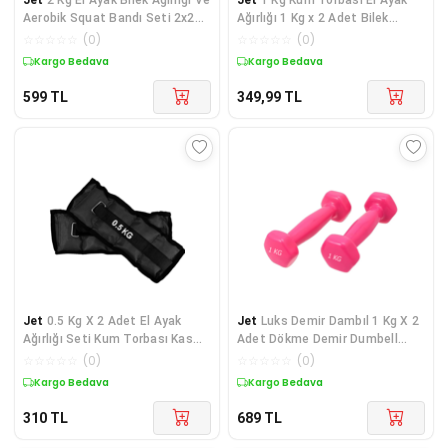
Aerobik Squat Bandı Seti 2x2
Ağırlığı 1 Kg x 2 Adet Bilek
Kg Bilek Ağırlıkları Pilates
ağırlık Seti Siyah
☆
☆
☆
☆
☆
(
0
)
☆
☆
☆
☆
☆
(
0
)
Squat
Kargo Bedava
Kargo Bedava
599
TL
349,99
TL
Jet
0.5 Kg X 2 Adet El Ayak
Jet
Luks Demir Dambıl 1 Kg X 2
Ağırlığı Seti Kum Torbası Kas
Adet Dökme Demir Dumbell
Bilek Güçlendirici Ağırlık 1 Çift
Seti Vinyl 2li Dambıl Seti
☆
☆
☆
☆
☆
(
0
)
☆
☆
☆
☆
☆
(
0
)
Siyah
Kargo Bedava
Kargo Bedava
310
TL
689
TL