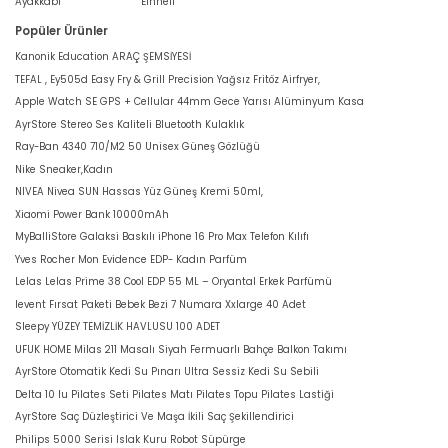
Ayakkabı
Einhell
Popüler Ürünler
Kanonik Education ARAÇ ŞEMSİYESİ
TEFAL , Ey505d Easy Fry & Grill Precision Yağsız Fritöz Airfryer,
Apple Watch SE GPS + Cellular 44mm Gece Yarısı Alüminyum Kasa
AyrStore Stereo Ses Kaliteli Bluetooth Kulaklık
Ray-Ban 4340 710/M2 50 Unisex Güneş Gözlüğü
Nike Sneaker,Kadın
NIVEA Nivea SUN Hassas Yüz Güneş Kremi 50ml,
Xiaomi Power Bank 10000mAh
MyBalliStore Galaksi Baskılı iPhone 16 Pro Max Telefon Kılıfı
Yves Rocher Mon Evidence EDP- Kadın Parfüm
Lelas Lelas Prime 38 Cool EDP 55 ML – Oryantal Erkek Parfümü
levent Fırsat Paketi Bebek Bezi 7 Numara Xxlarge 40 Adet
Sleepy YÜZEY TEMİZLİK HAVLUSU 100 ADET
UFUK HOME Milas 211 Masalı Siyah Fermuarlı Bahçe Balkon Takımı
AyrStore Otomatik Kedi Su Pınarı Ultra Sessiz Kedi Su Sebili
Delta 10 lu Pilates Seti Pilates Matı Pilates Topu Pilates Lastiği
AyrStore Saç Düzleştirici Ve Maşa İkili Saç Şekillendirici
Philips 5000 Serisi Islak Kuru Robot Süpürge