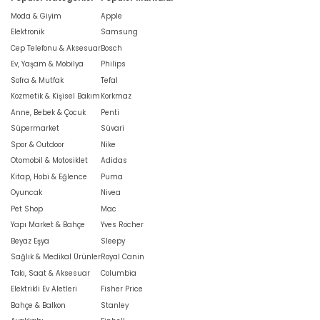
Moda & Giyim
Apple
Elektronik
Samsung
Cep Telefonu & Aksesuar
Bosch
Ev, Yaşam & Mobilya
Philips
Sofra & Mutfak
Tefal
Kozmetik & Kişisel Bakım
Korkmaz
Anne, Bebek & Çocuk
Penti
Süpermarket
Süvari
Spor & Outdoor
Nike
Otomobil & Motosiklet
Adidas
Kitap, Hobi & Eğlence
Puma
Oyuncak
Nivea
Pet Shop
Mac
Yapı Market & Bahçe
Yves Rocher
Beyaz Eşya
Sleepy
Sağlık & Medikal Ürünler
Royal Canin
Takı, Saat & Aksesuar
Columbia
Elektrikli Ev Aletleri
Fisher Price
Bahçe & Balkon
Stanley