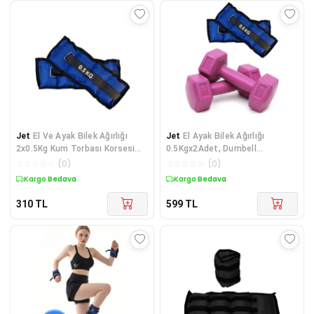
Jet
El Ve Ayak Bilek Ağırlığı
Jet
El Ayak Bilek Ağırlığı
2x0.5Kg Kum Torbası Korsesi
0.5Kgx2Adet, Dumbell
Ağırlık Kas Güçlendirmek
1Kgx2Adet 2li Ağırlık Kondisyon
☆
☆
☆
☆
☆
(
0
)
☆
☆
☆
☆
☆
(
0
)
Çalıştırmak Pilates
Seti
Kargo Bedava
Kargo Bedava
310
TL
599
TL