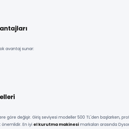
antajları
ok avantaj sunar:
lleri
ere göre değişir. Giriş seviyesi modeller 500 TL'den başlarken, pro
önemlidir. En iyi
el kurutma makinesi
markaları arasında Dyson,