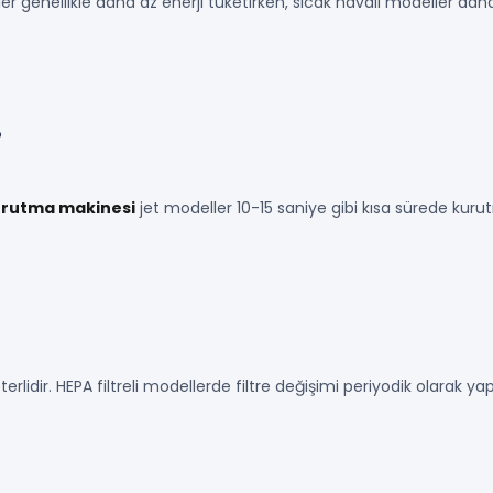
ler genellikle daha az enerji tüketirken, sıcak havalı modeller dah
?
kurutma makinesi
jet modeller 10-15 saniye gibi kısa sürede kur
rlidir. HEPA filtreli modellerde filtre değişimi periyodik olarak yap