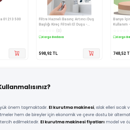
ra 01213 500
Filtre Hazneli Basınç Artırıcı Duş
Banyo İçin
Başlığı Kireç Filtreli El Duşu -
Kullanım -
Lisinya
☆
☆
☆
☆
☆
(
0
)
☆
☆
☆
☆
☆
Kargo Bedava
Kargo B
598,92
TL
748,52
T
Kullanmalısınız?
büyük önem taşımaktadır.
El kurutma makinesi
, ıslak elleri sıca
tmeler hem de bireyler için ekonomik ve çevre dostu bir alternati
tercih edilmektedir.
El kurutma makinesi fiyatları
model ve öze