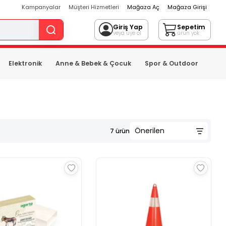
Kampanyalar
Müşteri Hizmetleri
Mağaza Aç
Mağaza Girişi
Giriş Yap
Sepetim
veya üye ol
ürün yok
Elektronik
Anne & Bebek & Çocuk
Spor & Outdoor
7
ürün