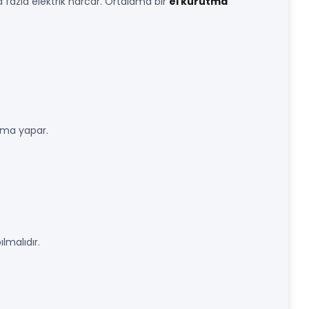
a fazla elektrik harcar. Ortalama bir
el kurutma
utma yapar.
ılmalıdır.