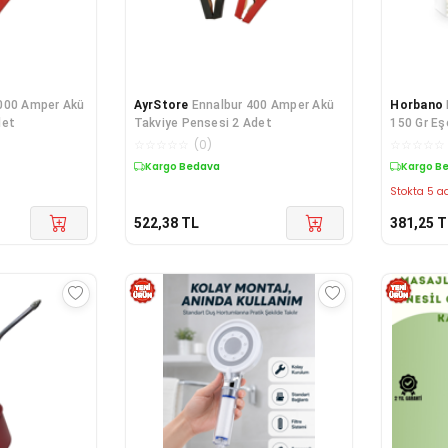
000 Amper Akü
AyrStore
Ennalbur 400 Amper Akü
Horbano
det
Takviye Pensesi 2 Adet
150 Gr Eş
☆
☆
☆
☆
☆
(
0
)
☆
☆
☆
☆
☆
Kargo Bedava
Kargo B
Stokta 5 ad
522,38
TL
381,25
T