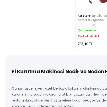
AyrStore
Ennalbur E
cc Metal Yağdanlık
☆
☆
☆
☆
☆
(
0
)
Kargo Bedava
Stokta 4 adet kaldı.
793,10
TL
El Kurutma Makinesi Nedir ve Neden 
Günümüzde hijyen, özellikle toplu kullanım alanlarında 
kullanımını ortadan kaldıran pratik bir çözümdür. Hem işle
restoranlara, ofislerden hastanelere kadar pek çok yerde 
yapmak uzun vadede tasarruf sağlar.