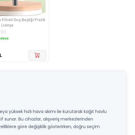
 Filtreli Duş Başlığı Pratik
 Lisinya
(
0
)
edava
L
k veya yüksek hızlı hava akımı ile kurutarak kağıt havlu
f sunar. Bu cihazlar, alışveriş merkezlerinden
lliklere göre değişiklik gösterirken, doğru seçim