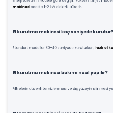
Enerji tüketimi modele göre değişir. Yüksek hızlı jet model
makinesi
saatte 1-2 kW elektrik tüketir.
El kurutma makinesi kaç saniyede kurutur
Standart modeller 30-40 saniyede kuruturken,
hızlı el 
El kurutma makinesi bakımı nasıl yapılır?
Filtrelerin düzenli temizlenmesi ve dış yüzeyin silinmesi yete