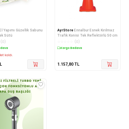
El Yapımı Güzellik Sabunu
AyrStore
Ennalbur Esnek Kırılmaz
ek Sütü
Trafik Konisi Tek Reflektörlü 50 cm
(
0
)
☆
☆
☆
☆
☆
(
0
)
edava
Kargo Bedava
et kaldı.
L
1.157,80
TL