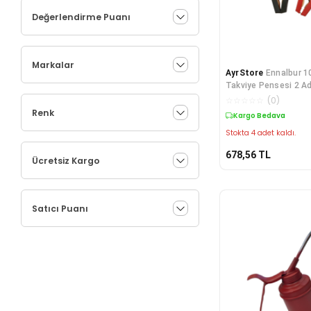
Değerlendirme Puanı
Markalar
AyrStore
Ennalbur 1
Takviye Pensesi 2 A
☆
☆
☆
☆
☆
(
0
)
Renk
Kargo Bedava
Stokta 4 adet kaldı.
678,56
TL
Ücretsiz Kargo
Satıcı Puanı