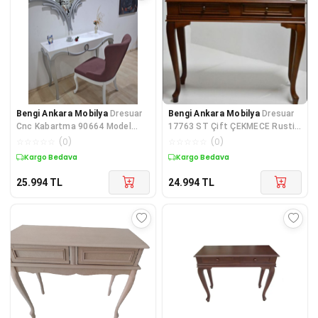
Bengi Ankara Mobilya
Dresuar
Bengi Ankara Mobilya
Dresuar
Cnc Kabartma 90664 Model
17763 ST Çift ÇEKMECE Rustik
Aynalı Gökyüzü Sandalye Ayak
Aslan Ayak Kayın Kaplama Nat
☆
☆
☆
☆
☆
(
0
)
☆
☆
☆
☆
☆
(
0
)
Par
Kargo Bedava
Kargo Bedava
25.994
TL
24.994
TL