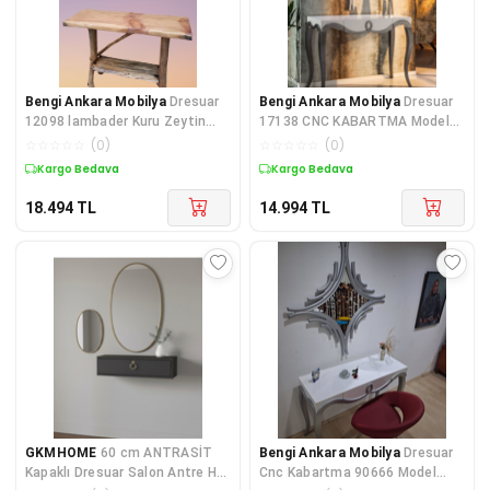
Bengi Ankara Mobilya
Dresuar
Bengi Ankara Mobilya
Dresuar
12098 lambader Kuru Zeytin
17138 CNC KABARTMA Model
Çam Ağaç İmal fırınlanmış Doğ
Kayın Aslan Ayak 90 cm Parlak
☆
☆
☆
☆
☆
(
0
)
☆
☆
☆
☆
☆
(
0
)
Be
Kargo Bedava
Kargo Bedava
18.494
TL
14.994
TL
GKMHOME
60 cm ANTRASİT
Bengi Ankara Mobilya
Dresuar
Kapaklı Dresuar Salon Antre Hol
Cnc Kabartma 90666 Model