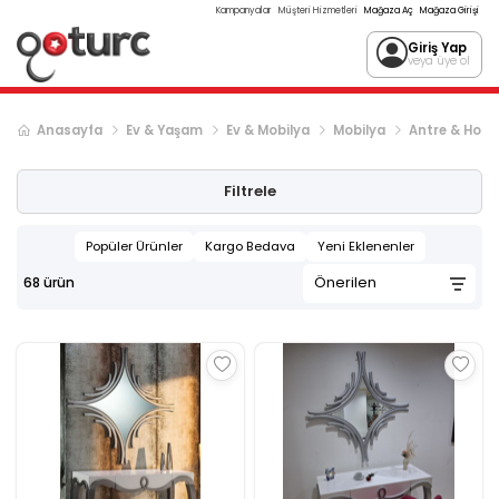
Kampanyalar
Müşteri Hizmetleri
Mağaza Aç
Mağaza Girişi
Giriş Yap
veya üye ol
Anasayfa
Ev & Yaşam
Ev & Mobilya
Mobilya
Antre & Hol
Sonraki ürün sayfası, sayfa
2
Filtrele
Popüler Ürünler
Kargo Bedava
Yeni Eklenenler
68
ürün