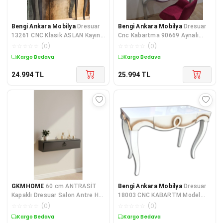
Bengi Ankara Mobilya
Dresuar
Bengi Ankara Mobilya
Dresuar
13261 CNC Klasik ASLAN Kayın
Cnc Kabartma 90669 Aynalı
ayak KABARTMA Parlak Beyaz-
model Kelebek Sandalye Ayak
☆
☆
☆
☆
☆
(
0
)
☆
☆
☆
☆
☆
(
0
)
Par
Kargo Bedava
Kargo Bedava
24.994
TL
25.994
TL
GKMHOME
60 cm ANTRASİT
Bengi Ankara Mobilya
Dresuar
Kapaklı Dresuar Salon Antre Hol
18003 CNC KABARTM Model
Oturma Odası Askıda Kulplu
Kayın Aslan Ayak Parlk Beyaz
☆
☆
☆
☆
☆
(
0
)
☆
☆
☆
☆
☆
(
0
)
Dolap Dresuar
gold
Kargo Bedava
Kargo Bedava