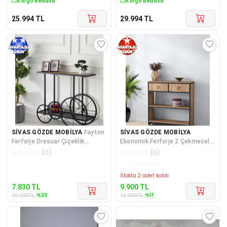
Kargo Bedava
Kargo Bedava
25.994
TL
29.994
TL
SİVAS GÖZDE MOBİLYA
Fayton
SİVAS GÖZDE MOBİLYA
Ferforje Dresuar Çiçeklik
Ekonomik Ferforje 2 Çekmeceli
Kitaplık 94x30x86
Raflı Dresuar Konsol
☆
☆
☆
☆
☆
(
0
)
☆
☆
☆
☆
☆
(
0
)
100x31x103cm
Kargo Bedava
Kargo Bedava
Stokta 2 adet kaldı.
7.830
TL
9.900
TL
%
22
%
17
10.000
TL
12.000
TL