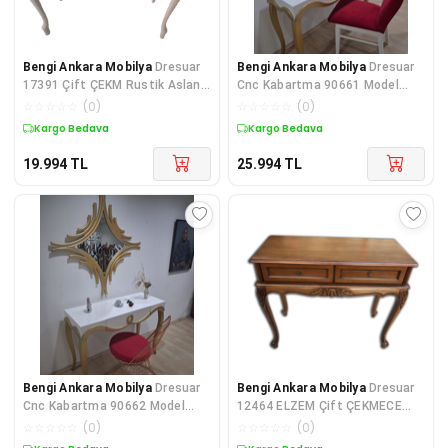
Bengi Ankara Mobilya
Dresuar
Bengi Ankara Mobilya
Dresuar
17391 Çift ÇEKM Rustik Aslan
Cnc Kabartma 90661 Model
Ayak Ahşap Kayın Kaplama Nat
Ayna Ahşap Sandalye Ayak
☆
☆
☆
☆
☆
(
0
)
☆
☆
☆
☆
☆
(
0
)
Parlak
Kargo Bedava
Kargo Bedava
19.994
TL
25.994
TL
Bengi Ankara Mobilya
Dresuar
Bengi Ankara Mobilya
Dresuar
Cnc Kabartma 90662 Model
12464 ELZEM Çift ÇEKMECE
Aynalı Demir Sandalye Ayak
Rustik Oyma Aslan Ayak Kayın
☆
☆
☆
☆
☆
(
0
)
☆
☆
☆
☆
☆
(
0
)
Parla
Kap