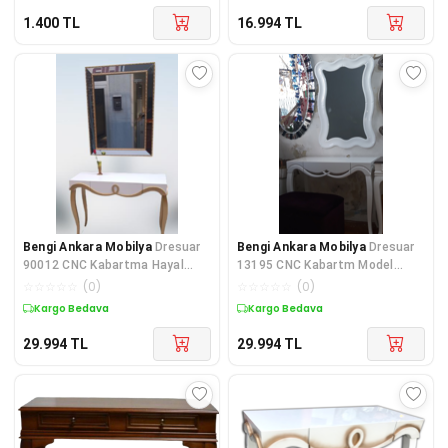
1.400
TL
16.994
TL
Bengi Ankara Mobilya
Dresuar
Bengi Ankara Mobilya
Dresuar
90012 CNC Kabartma Hayal
13195 CNC Kabartm Model
Ayna Gold beyaz Uyum Ahşp
Dalga Ayna çerçeve Kayın Aslan
☆
☆
☆
☆
☆
(
0
)
☆
☆
☆
☆
☆
(
0
)
MDF Ka
ay
Kargo Bedava
Kargo Bedava
29.994
TL
29.994
TL