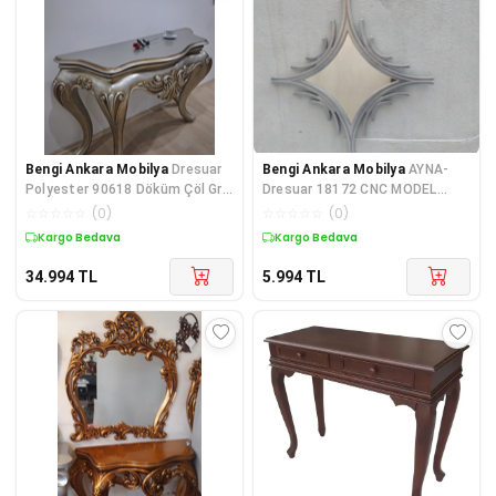
Bengi Ankara Mobilya
Dresuar
Bengi Ankara Mobilya
AYNA-
Polyester 90618 Döküm Çöl Gri
Dresuar 18172 CNC MODEL
Renk Avangard Aslan Ayak El
Parlak Gold Renk Kayın torna
☆
☆
☆
☆
☆
(
0
)
☆
☆
☆
☆
☆
(
0
)
KutuDA
Kargo Bedava
Kargo Bedava
34.994
TL
5.994
TL