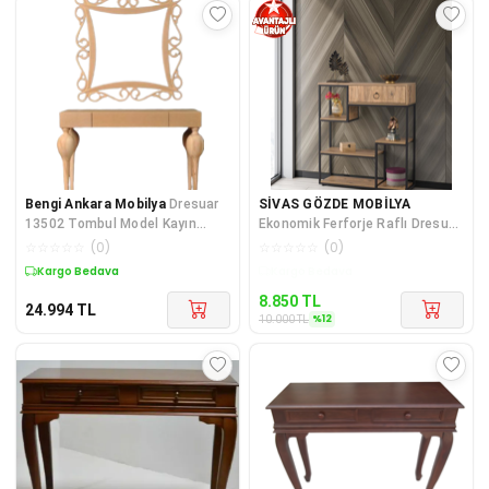
Bengi Ankara Mobilya
Dresuar
SİVAS GÖZDE MOBİLYA
13502 Tombul Model Kayın
Ekonomik Ferforje Raflı Dresuar
Retro Ham Ayak MDF Tabla CNC
Çiçeklik 100x30x92cm
☆
☆
☆
☆
☆
(
0
)
☆
☆
☆
☆
☆
(
0
)
Nak
Kargo Bedava
Kargo Bedava
8.850
TL
24.994
TL
%
12
10.000
TL