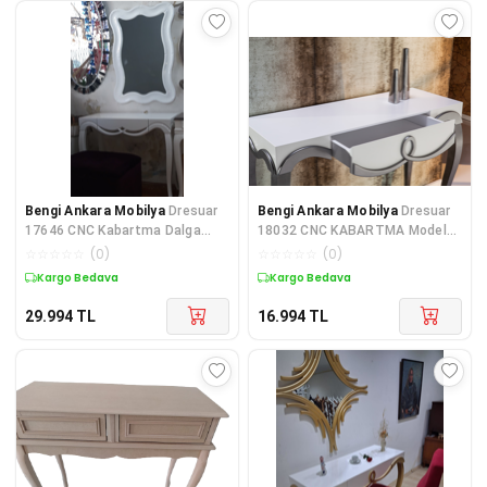
Bengi Ankara Mobilya
Dresuar
Bengi Ankara Mobilya
Dresuar
17646 CNC Kabartma Dalga
18032 CNC KABARTMA Model
Ayna çerçev Kayın Aslan ayak
Kayın Aslan Ayak Parlak Gri-Bey
☆
☆
☆
☆
☆
(
0
)
☆
☆
☆
☆
☆
(
0
)
Par
Kargo Bedava
Kargo Bedava
29.994
TL
16.994
TL