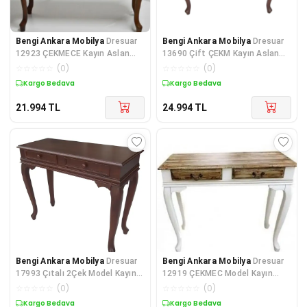
Bengi Ankara Mobilya
Dresuar
Bengi Ankara Mobilya
Dresuar
12923 ÇEKMECE Kayın Aslan
13690 Çift ÇEKM Kayın Aslan
Ayak MODEL Kayın Kaplama
Ayak Kayın Kaplama Natüre Cev
☆
☆
☆
☆
☆
(
0
)
☆
☆
☆
☆
☆
(
0
)
Natüre
Kargo Bedava
Kargo Bedava
21.994
TL
24.994
TL
Bengi Ankara Mobilya
Dresuar
Bengi Ankara Mobilya
Dresuar
17993 Çıtalı 2Çek Model Kayın
12919 ÇEKMEC Model Kayın
KLASİK Aslan Ayak Parlak Ce
Beyaz-ceviz uyum Aslan Ayak
☆
☆
☆
☆
☆
(
0
)
☆
☆
☆
☆
☆
(
0
)
Kap
Kargo Bedava
Kargo Bedava