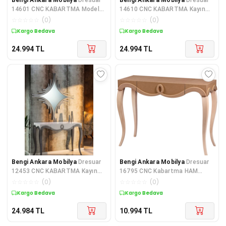
14601 CNC KABARTMA Model
14610 CNC KABARTMA Kayın
Kayın Aslan Ayak Parlak Beyaz
Aslan Ayak Parlak Beyaz Boya
☆
☆
☆
☆
☆
(
0
)
☆
☆
☆
☆
☆
(
0
)
Şı
Şı
Kargo Bedava
Kargo Bedava
24.994
TL
24.994
TL
Bengi Ankara Mobilya
Dresuar
Bengi Ankara Mobilya
Dresuar
12453 CNC KABARTMA Kayın
16795 CNC Kabartma HAM
Aslan Ayak MDF tabla ayna
Kayın Aslan Ayak Orta Çekmece
☆
☆
☆
☆
☆
(
0
)
☆
☆
☆
☆
☆
(
0
)
Parlak
Ku
Kargo Bedava
Kargo Bedava
24.984
TL
10.994
TL