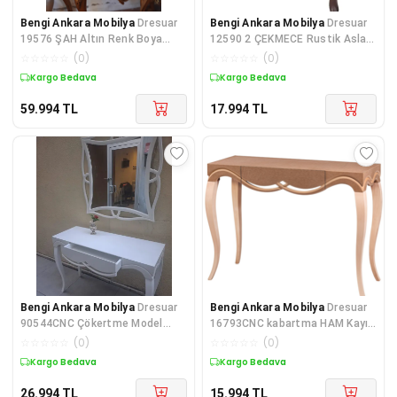
Bengi Ankara Mobilya
Dresuar
Bengi Ankara Mobilya
Dresuar
19576 ŞAH Altın Renk Boya
12590 2 ÇEKMECE Rustik Aslan
POLYESTER DÖKÜM Aslan Ayak
Ayak Ahşap Kayın Kaplama Nat
☆
☆
☆
☆
☆
(
0
)
☆
☆
☆
☆
☆
(
0
)
El O
Kargo Bedava
Kargo Bedava
59.994
TL
17.994
TL
Bengi Ankara Mobilya
Dresuar
Bengi Ankara Mobilya
Dresuar
90544CNC Çökertme Model
16793CNC kabartma HAM Kayın
Windows Ayna Lake Beyz Tabla
Torna Aslan Ayak Çekmece
☆
☆
☆
☆
☆
(
0
)
☆
☆
☆
☆
☆
(
0
)
Kayn
Kutu
Kargo Bedava
Kargo Bedava
26.994
TL
15.994
TL