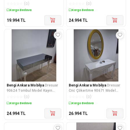
Aslan Ayak Ahşap Kayın Kaplam
Kayın Aslan Ayak Mdf Tabla Par
☆
☆
☆
☆
☆
(
0
)
☆
☆
☆
☆
☆
(
0
)
Na
Kargo Bedava
Kargo Bedava
19.994
TL
24.994
TL
Bengi Ankara Mobilya
Dresuar
Bengi Ankara Mobilya
Dresuar
90624 Tombul Model Kayın
Cnc Çökertme 90671 Model
Beyaz Renk Ayak Siyah Füme
Oval Gold Renk Ayna Lake
☆
☆
☆
☆
☆
(
0
)
☆
☆
☆
☆
☆
(
0
)
Ayna
Beyaz T
Kargo Bedava
Kargo Bedava
24.994
TL
26.994
TL