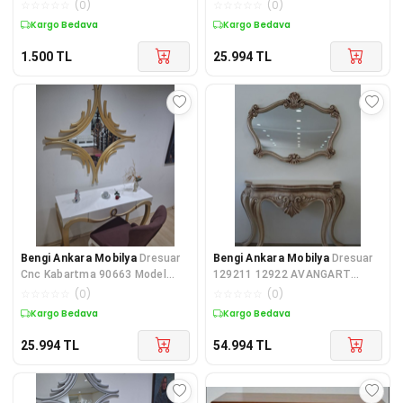
Oturma Odası GOLD Halka
Aynalı Tombik Sandalye Ayak
☆
☆
☆
☆
☆
(
0
)
☆
☆
☆
☆
☆
(
0
)
Kulplu Dolap Dresuar
Parl
Kargo Bedava
Kargo Bedava
1.500
TL
25.994
TL
Bengi Ankara Mobilya
Dresuar
Bengi Ankara Mobilya
Dresuar
Cnc Kabartma 90663 Model
129211 12922 AVANGART
Aynalı Gökyüzü Sandalye Ayak
ASLAN Model Polyester döküm
☆
☆
☆
☆
☆
(
0
)
☆
☆
☆
☆
☆
(
0
)
Par
eskitm
Kargo Bedava
Kargo Bedava
25.994
TL
54.994
TL