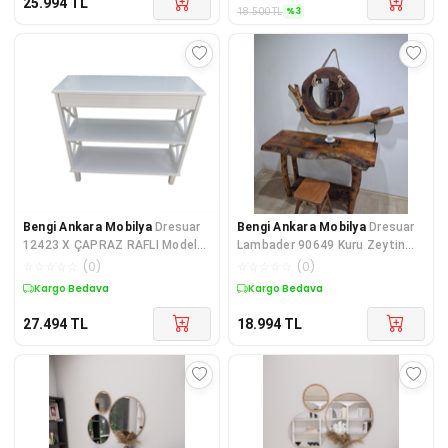
25.994
TL
%
3
18.500
TL
Bengi Ankara Mobilya
Dresuar
Bengi Ankara Mobilya
Dresuar
12423 X ÇAPRAZ RAFLI Model
Lambader 90649 Kuru Zeytin
Kayın TORNA RETRO ayak
Ağaçtan Üretilmiş Fırınlanmış
☆
☆
☆
☆
☆
(
0
)
☆
☆
☆
☆
☆
(
0
)
Parlak
Kargo Bedava
Kargo Bedava
27.494
TL
18.994
TL