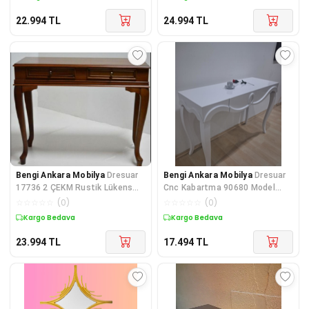
22.994
TL
24.994
TL
Bengi Ankara Mobilya
Dresuar
Bengi Ankara Mobilya
Dresuar
17736 2 ÇEKM Rustik Lükens
Cnc Kabartma 90680 Model
Aslan Ayak Kayın Kaplama
Kayın Ağacı Aslan Lükens Ayak
☆
☆
☆
☆
☆
(
0
)
☆
☆
☆
☆
☆
(
0
)
Natür
Pa
Kargo Bedava
Kargo Bedava
23.994
TL
17.494
TL