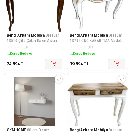
Bengi Ankara Mobilya
Dresuar
Bengi Ankara Mobilya
Dresuar
13510 Çift Çekm Kayın Aslan
13794 CNC KABARTMA Model
Ayak Ahşap Kayın Kaplama
Kayın Aslan Ayak Parlak Beyz
☆
☆
☆
☆
☆
(
0
)
☆
☆
☆
☆
☆
(
0
)
Natü
göl
Kargo Bedava
Kargo Bedava
24.994
TL
19.994
TL
GKMHOME
80 cm Beyaz
Bengi Ankara Mobilya
Dresuar