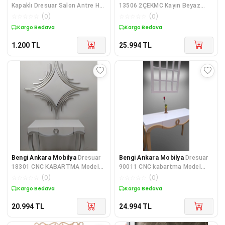
Kapaklı Dresuar Salon Antre Hol
13506 2ÇEKMC Kayın Beyaz
Oturma Odası GOLD HALKA
Aslan Ayak Ladin Kaplama
☆
☆
☆
☆
☆
(
0
)
☆
☆
☆
☆
☆
(
0
)
Kulplu Dolap Dresuar
Ceviz N
Kargo Bedava
Kargo Bedava
1.200
TL
25.994
TL
Bengi Ankara Mobilya
Dresuar
Bengi Ankara Mobilya
Dresuar
18301 CNC KABARTMA Model
90011 CNC kabartma Model
Kayın Aslan Ayak Beyaz Lake
Windows Ayna Gold Lake Beyz
☆
☆
☆
☆
☆
(
0
)
☆
☆
☆
☆
☆
(
0
)
Şık
Tabl
Kargo Bedava
Kargo Bedava
20.994
TL
24.994
TL