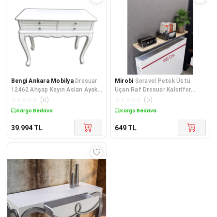
Bengi Ankara Mobilya
Dresuar
Mirobi
Soravel Petek Üstü
12462 Ahşap Kayın Aslan Ayak
Uçan Raf Dresuar Kalorifer
Parlak Lake Beyaz Renk 4 Çek
Peteği Rafı 100 X 18 Cm
☆
☆
☆
☆
☆
(
0
)
☆
☆
☆
☆
☆
(
0
)
Atlantik Çam
Kargo Bedava
Kargo Bedava
39.994
TL
649
TL