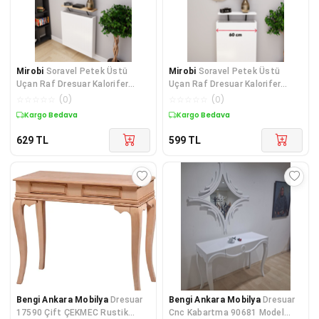
Mirobi
Soravel Petek Üstü
Mirobi
Soravel Petek Üstü
Uçan Raf Dresuar Kalorifer
Uçan Raf Dresuar Kalorifer
Peteği Rafı 80 X 18 Cm
Peteği Rafı 60 X 18 Cm Beyaz
☆
☆
☆
☆
☆
(
0
)
☆
☆
☆
☆
☆
(
0
)
Atlantik Çam
Kargo Bedava
Kargo Bedava
629
TL
599
TL
Bengi Ankara Mobilya
Dresuar
Bengi Ankara Mobilya
Dresuar
17590 Çift ÇEKMEC Rustik
Cnc Kabartma 90681 Model