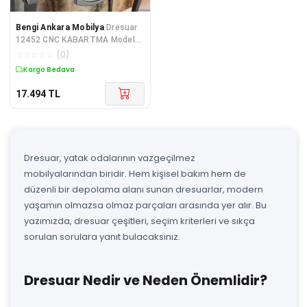
Bengi Ankara Mobilya
Dresuar
12452 CNC KABARTMA Model
Kayın Ağacı Aslan Lüken Ayak
☆
☆
☆
☆
☆
(
0
)
Par
Kargo Bedava
17.494
TL
Dresuar, yatak odalarının vazgeçilmez
mobilyalarından biridir. Hem kişisel bakım hem de
düzenli bir depolama alanı sunan dresuarlar, modern
yaşamın olmazsa olmaz parçaları arasında yer alır. Bu
yazımızda, dresuar çeşitleri, seçim kriterleri ve sıkça
sorulan sorulara yanıt bulacaksınız.
Dresuar Nedir ve Neden Önemlidir?