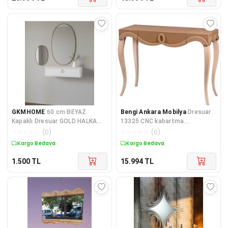
GKMHOME
60 cm BEYAZ
Bengi Ankara Mobilya
Dresuar
Kapaklı Dresuar GOLD HALKA
13325 CNC kabartma
Kulplu Dolap Dresuar
AVANGART kayın Aslan Model
☆
☆
☆
☆
☆
(
0
)
☆
☆
☆
☆
☆
(
0
)
HAM Torna A
Kargo Bedava
Kargo Bedava
1.500
TL
15.994
TL