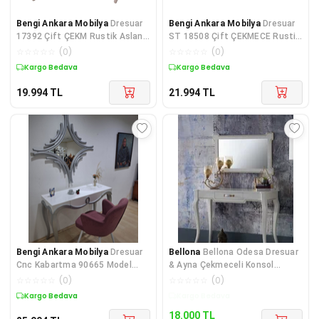
Bengi Ankara Mobilya
Dresuar
Bengi Ankara Mobilya
Dresuar
17392 Çift ÇEKM Rustik Aslan
ST 18508 Çift ÇEKMECE Rustik
Ayak Ahşap Kayın Kaplama Na
Aslan Ayak Kayın Kaplam Natü
☆
☆
☆
☆
☆
(
0
)
☆
☆
☆
☆
☆
(
0
)
Kargo Bedava
Kargo Bedava
19.994
TL
21.994
TL
Bengi Ankara Mobilya
Dresuar
Bellona
Bellona Odesa Dresuar
Cnc Kabartma 90665 Model
& Ayna Çekmeceli Konsol
Aynalı Kelebek Sandalye Ayak
Makyaj Masası
☆
☆
☆
☆
☆
(
0
)
☆
☆
☆
☆
☆
(
0
)
Par
Kargo Bedava
Kargo Bedava
18.000
TL