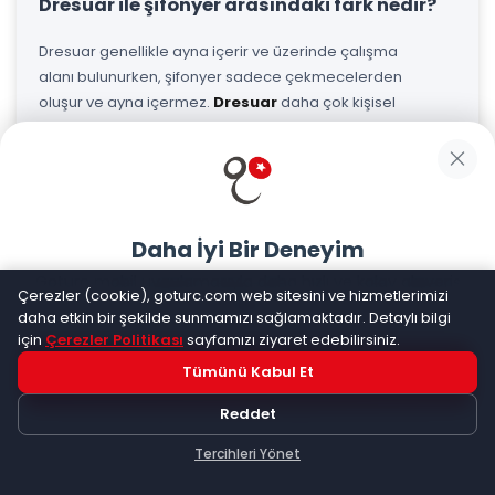
Dresuar ile şifonyer arasındaki fark nedir?
Dresuar genellikle ayna içerir ve üzerinde çalışma
alanı bulunurken, şifonyer sadece çekmecelerden
oluşur ve ayna içermez.
Dresuar
daha çok kişisel
bakım için kullanılır.
Dresuar nereye konur?
Dresuar genellikle yatak odasında, pencerenin yanına
Daha İyi Bir Deneyim
veya odanın uygun bir köşesine yerleştirilir. Doğal ışık
Goturc mobil uygulamasıyla daha hızlı ve kolay alışveriş
alan bir konum idealdir.
Çerezler (cookie), goturc.com web sitesini ve hizmetlerimizi
yapın
daha etkin bir şekilde sunmamızı sağlamaktadır. Detaylı bilgi
için
Çerezler Politikası
sayfamızı ziyaret edebilirsiniz.
Dresuar temizliği nasıl yapılır?
Tümünü Kabul Et
Hemen Dene!
Toz almak için yumuşak bir bez kullanın. Ahşap
Reddet
yüzeyler için nemli bez yeterlidir. Ayna temizliğinde
Uygulama yüklüyse açılacak, değilse
Google Play
'e
cam temizleyici kullanabilirsiniz.
yönlendirileceksiniz
Tercihleri Yönet
Keşfet
Kategoriler
Sepetim