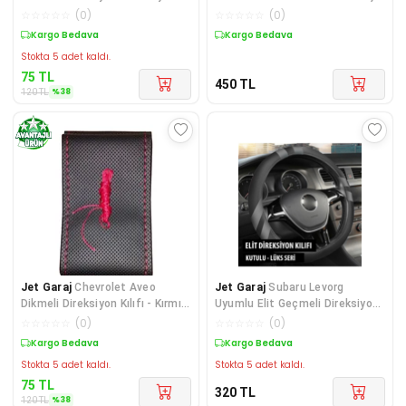
Dikişli
HONDA JAZZ
☆
☆
☆
☆
☆
(
0
)
☆
☆
☆
☆
☆
(
0
)
Sepette %38 İndirim
Kargo Bedava
Stokta 5 adet kaldı.
75
TL
450
TL
%
38
120
TL
Jet Garaj
Chevrolet Aveo
Jet Garaj
Subaru Levorg
Dikmeli Direksiyon Kılıfı - Kırmızı
Uyumlu Elit Geçmeli Direksiyon
Dikişli
Kılıfı Füme
☆
☆
☆
☆
☆
(
0
)
☆
☆
☆
☆
☆
(
0
)
Sepette %38 İndirim
Kargo Bedava
Stokta 5 adet kaldı.
Stokta 5 adet kaldı.
75
TL
320
TL
%
38
120
TL