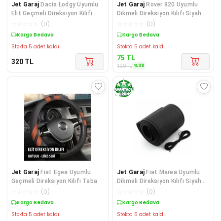
Jet Garaj
Dacia Lodgy Uyumlu
Jet Garaj
Rover 820 Uyumlu
Elit Geçmeli Direksiyon Kılıfı
Dikmeli Direksiyon Kılıfı Siyah
Füme
Dikişli
☆
☆
☆
☆
☆
(
0
)
☆
☆
☆
☆
☆
(
0
)
Kargo Bedava
Sepette %38 İndirim
Stokta 5 adet kaldı.
Stokta 5 adet kaldı.
75
TL
320
TL
%
38
120
TL
Jet Garaj
Fiat Egea Uyumlu
Jet Garaj
Fiat Marea Uyumlu
Geçmeli Direksiyon Kılıfı Taba
Dikmeli Direksiyon Kılıfı Siyah
Dikişli
☆
☆
☆
☆
☆
(
0
)
☆
☆
☆
☆
☆
(
0
)
Kargo Bedava
Sepette %38 İndirim
Stokta 5 adet kaldı.
Stokta 5 adet kaldı.