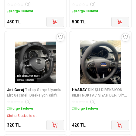
DİKİŞLİ RENAULT MEGANE 4 İÇİN
Damarlı/noktalı Kırmızı
☆
☆
☆
☆
☆
(
0
)
☆
☆
☆
☆
☆
(
0
)
HIZLI KARGO
Yüzük/kırmızı Dikiş Karg
Kargo Bedava
Kargo Bedava
450
TL
500
TL
Jet Garaj
Tofaş Serçe Uyumlu
HASBAY
DİKİŞLİ DİREKSİYON
Elit Geçmeli Direksiyon Kılıfı
KILIFI NOKTA / SİYAH DERİ SİYAH
Füme
DİKİŞLİ F.ORD FOCUS 2015-26
☆
☆
☆
☆
☆
(
0
)
☆
☆
☆
☆
☆
(
0
)
ARASI İÇİN
Kargo Bedava
Kargo Bedava
Stokta 5 adet kaldı.
320
TL
420
TL