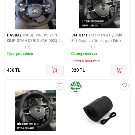
HASBAY
DİKİŞLİ DİREKSİYON
Jet Garaj
Fiat Marea Uyumlu
KILIFI SİYAH DERİ SİYAH DİKİŞLİ
Elit Geçmeli Direksiyon Kılıfı
YENİ SUPER B
Füme
☆
☆
☆
☆
☆
(
0
)
☆
☆
☆
☆
☆
(
0
)
Kargo Bedava
Kargo Bedava
Stokta 5 adet kaldı.
450
TL
320
TL