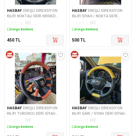
HASBAY
DİKİŞLİ DİREKSİYON
HASBAY
DİKİŞLİ DİREKSİYON
KILIFI NOKTALI DERİ KIRMIZI
KILIFI SİYAH / NOKTA DERİ
DİKİŞLİ HYUNDAİ ACCENT ERA
KIRMIZI DİKİŞLİ TOFAŞ DOĞAN
☆
☆
☆
☆
☆
(
0
)
☆
☆
☆
☆
☆
(
0
)
ATOS GETZ İÇİN
ŞAHİN İÇİN
Kargo Bedava
Kargo Bedava
450
TL
500
TL
HASBAY
DİKİŞLİ DİREKSİYON
HASBAY
DİKİŞLİ DİREKSİYON
KILIFI TURUNCU DERİ SİYAH
KILIFI SARI / SİYAH DERİ SİYAH
DERİ SİYAH DİKİŞLİ SCANİA TIR
DİKİŞLİ DACİA DUSTER İÇİN
☆
☆
☆
☆
☆
(
0
)
☆
☆
☆
☆
☆
(
0
)
KAMYON FOTODAKİ DİREKSİY
Kargo Bedava
Kargo Bedava