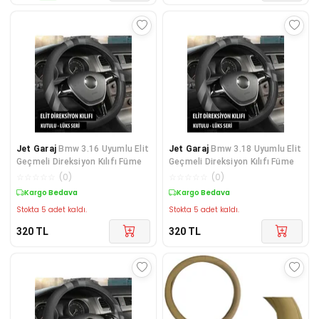
Jet Garaj
Bmw 3.16 Uyumlu Elit
Jet Garaj
Bmw 3.18 Uyumlu Elit
Geçmeli Direksiyon Kılıfı Füme
Geçmeli Direksiyon Kılıfı Füme
☆
☆
☆
☆
☆
(
0
)
☆
☆
☆
☆
☆
(
0
)
Kargo Bedava
Kargo Bedava
Stokta 5 adet kaldı.
Stokta 5 adet kaldı.
320
TL
320
TL