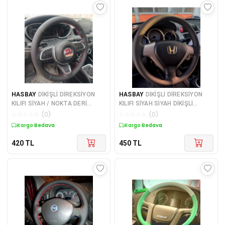
HASBAY
DİKİŞLİ DİREKSİYON
HASBAY
DİKİŞLİ DİREKSİYON
KILIFI SİYAH / NOKTA DERİ
KILIFI SİYAH SİYAH DİKİŞLİ
KIRMIZI DİKİŞLİ F.IAT EGEA /
HONDA JAZZ - CİTY İÇİN
☆
☆
☆
☆
☆
(
0
)
☆
☆
☆
☆
☆
(
0
)
CROSS 2025 KASA İÇİN
Kargo Bedava
Kargo Bedava
420
TL
450
TL