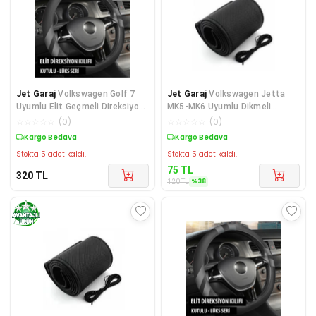
Jet Garaj
Volkswagen Golf 7
Jet Garaj
Volkswagen Jetta
Uyumlu Elit Geçmeli Direksiyon
MK5-MK6 Uyumlu Dikmeli
Kılıfı Füme
Direksiyon Kılıfı Siyah D
☆
☆
☆
☆
☆
(
0
)
☆
☆
☆
☆
☆
(
0
)
Kargo Bedava
Sepette %38 İndirim
Stokta 5 adet kaldı.
Stokta 5 adet kaldı.
75
TL
320
TL
%
38
120
TL