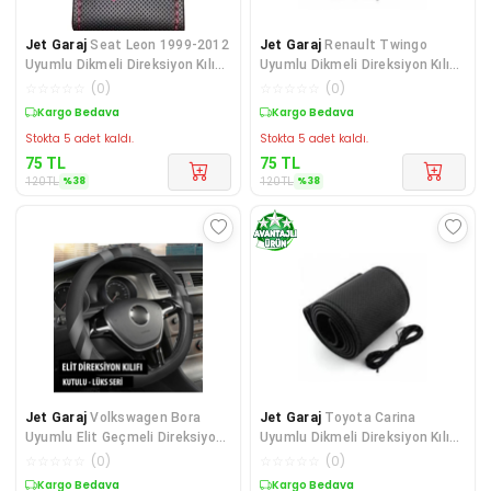
Jet Garaj
Seat Leon 1999-2012
Jet Garaj
Renault Twingo
Uyumlu Dikmeli Direksiyon Kılıfı
Uyumlu Dikmeli Direksiyon Kılıfı
- Kırmızı Di
Siyah Dikişli
☆
☆
☆
☆
☆
(
0
)
☆
☆
☆
☆
☆
(
0
)
Sepette %38 İndirim
Sepette %38 İndirim
Stokta 5 adet kaldı.
Stokta 5 adet kaldı.
75
TL
75
TL
%
38
%
38
120
TL
120
TL
Jet Garaj
Volkswagen Bora
Jet Garaj
Toyota Carina
Uyumlu Elit Geçmeli Direksiyon
Uyumlu Dikmeli Direksiyon Kılıfı
Kılıfı Füme
Siyah Dikişli
☆
☆
☆
☆
☆
(
0
)
☆
☆
☆
☆
☆
(
0
)
Kargo Bedava
Sepette %38 İndirim