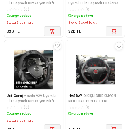
Elit Geçmeli Direksiyon Kılıfı
Uyumlu Elit Geçmeli Direksiyon
Füme
Kılıfı Füme
☆
☆
☆
☆
☆
(
0
)
☆
☆
☆
☆
☆
(
0
)
Kargo Bedava
Kargo Bedava
Stokta 5 adet kaldı.
Stokta 5 adet kaldı.
320
TL
320
TL
Jet Garaj
Mazda 929 Uyumlu
HASBAY
DİKİŞLİ DİREKSİYON
Elit Geçmeli Direksiyon Kılıfı
KILIFI FİAT PUNTO DERİ
Füme
DİREKSİYON KILIFI
☆
☆
☆
☆
☆
(
0
)
☆
☆
☆
☆
☆
(
0
)
Kargo Bedava
Kargo Bedava
Stokta 5 adet kaldı.