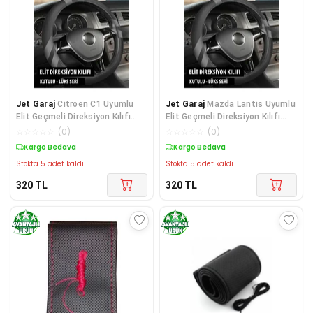
Jet Garaj
Citroen C1 Uyumlu
Jet Garaj
Mazda Lantis Uyumlu
Elit Geçmeli Direksiyon Kılıfı
Elit Geçmeli Direksiyon Kılıfı
Füme
Füme
☆
☆
☆
☆
☆
(
0
)
☆
☆
☆
☆
☆
(
0
)
Kargo Bedava
Kargo Bedava
Stokta 5 adet kaldı.
Stokta 5 adet kaldı.
320
TL
320
TL