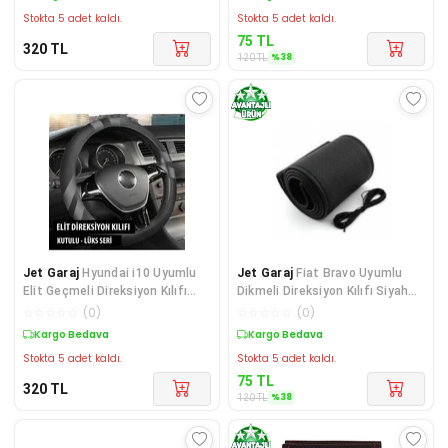
Stokta 5 adet kaldı.
Stokta 5 adet kaldı.
75
TL
320
TL
%
38
120
TL
Jet Garaj
Hyundai i10 Uyumlu
Jet Garaj
Fiat Bravo Uyumlu
Elit Geçmeli Direksiyon Kılıfı
Dikmeli Direksiyon Kılıfı Siyah
Füme
Dikişli
☆
☆
☆
☆
☆
(
0
)
☆
☆
☆
☆
☆
(
0
)
Kargo Bedava
Sepette %38 İndirim
Stokta 5 adet kaldı.
Stokta 5 adet kaldı.
75
TL
320
TL
%
38
120
TL