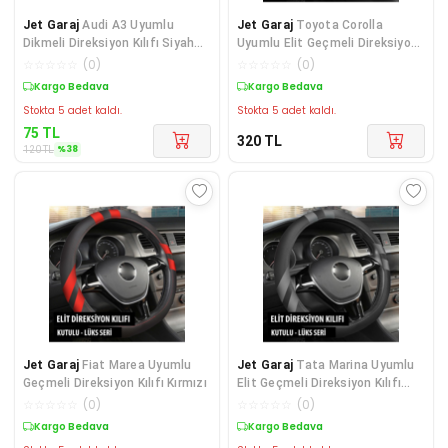
Jet Garaj
Audi A3 Uyumlu
Jet Garaj
Toyota Corolla
Dikmeli Direksiyon Kılıfı Siyah
Uyumlu Elit Geçmeli Direksiyon
Dikişli
Kılıfı Füme
☆
☆
☆
☆
☆
(
0
)
☆
☆
☆
☆
☆
(
0
)
Sepette %38 İndirim
Kargo Bedava
Stokta 5 adet kaldı.
Stokta 5 adet kaldı.
75
TL
320
TL
%
38
120
TL
Jet Garaj
Fiat Marea Uyumlu
Jet Garaj
Tata Marina Uyumlu
Geçmeli Direksiyon Kılıfı Kırmızı
Elit Geçmeli Direksiyon Kılıfı
Füme
☆
☆
☆
☆
☆
(
0
)
☆
☆
☆
☆
☆
(
0
)
Kargo Bedava
Kargo Bedava