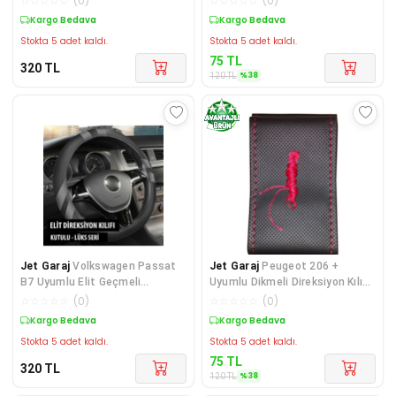
☆
☆
☆
☆
☆
(
0
)
☆
☆
☆
☆
☆
(
0
)
Kargo Bedava
Sepette %38 İndirim
Stokta 5 adet kaldı.
Stokta 5 adet kaldı.
75
TL
320
TL
%
38
120
TL
Jet Garaj
Volkswagen Passat
Jet Garaj
Peugeot 206 +
B7 Uyumlu Elit Geçmeli
Uyumlu Dikmeli Direksiyon Kılıfı
Direksiyon Kılıfı Füme
Kırmızı Dikişli
☆
☆
☆
☆
☆
(
0
)
☆
☆
☆
☆
☆
(
0
)
Kargo Bedava
Sepette %38 İndirim
Stokta 5 adet kaldı.
Stokta 5 adet kaldı.
75
TL
320
TL
%
38
120
TL