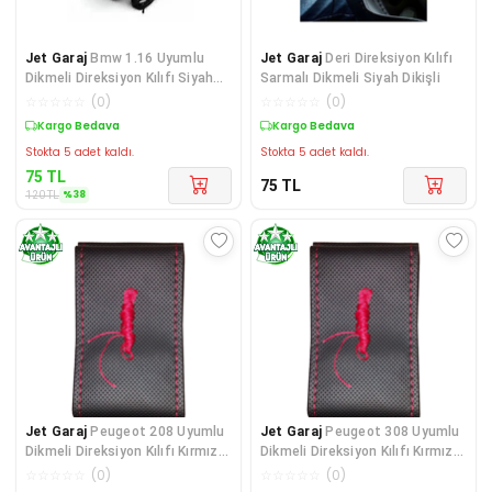
Jet Garaj
Bmw 1.16 Uyumlu
Jet Garaj
Deri Direksiyon Kılıfı
Dikmeli Direksiyon Kılıfı Siyah
Sarmalı Dikmeli Siyah Dikişli
Dikişli
☆
☆
☆
☆
☆
(
0
)
☆
☆
☆
☆
☆
(
0
)
Sepette %38 İndirim
Kargo Bedava
Stokta 5 adet kaldı.
Stokta 5 adet kaldı.
75
TL
75
TL
%
38
120
TL
Jet Garaj
Peugeot 208 Uyumlu
Jet Garaj
Peugeot 308 Uyumlu
Dikmeli Direksiyon Kılıfı Kırmızı
Dikmeli Direksiyon Kılıfı Kırmızı
Dikişli
Dikişli
☆
☆
☆
☆
☆
(
0
)
☆
☆
☆
☆
☆
(
0
)