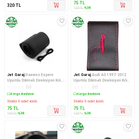
75
TL
320
TL
%
38
120
TL
Jet Garaj
Daewoo Espero
Jet Garaj
Audi A3 1997-2012
Uyumlu Dikmeli Direksiyon Kılıfı
Uyumlu Dikmeli Direksiyon Kılıfı
Siyah Dikişli
- Kırmızı Diki
☆
☆
☆
☆
☆
(
0
)
☆
☆
☆
☆
☆
(
0
)
Sepette %38 İndirim
Sepette %38 İndirim
Stokta 5 adet kaldı.
Stokta 5 adet kaldı.
75
TL
75
TL
%
38
%
38
120
TL
120
TL