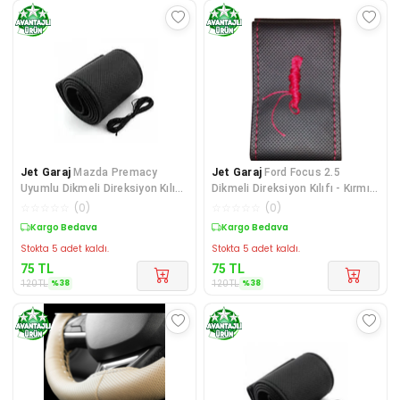
Jet Garaj
Mazda Premacy
Jet Garaj
Ford Focus 2.5
Uyumlu Dikmeli Direksiyon Kılıfı
Dikmeli Direksiyon Kılıfı - Kırmızı
Siyah Dikişli
Dikişli
☆
☆
☆
☆
☆
(
0
)
☆
☆
☆
☆
☆
(
0
)
Sepette %38 İndirim
Sepette %38 İndirim
Stokta 5 adet kaldı.
Stokta 5 adet kaldı.
75
TL
75
TL
%
38
%
38
120
TL
120
TL