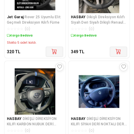
Jet Garaj
Rover 25 Uyumlu Elit
HASBAY
Dikişli Direksiyon Kılıfı
Geçmeli Direksiyon Kılıfı Füme
Siyah Deri Siyah Dikişli Renault
Master İçin
☆
☆
☆
☆
☆
(
0
)
☆
☆
☆
☆
☆
(
0
)
Kargo Bedava
Kargo Bedava
Stokta 5 adet kaldı.
320
TL
349
TL
HASBAY
DİKİŞLİ DİREKSİYON
HASBAY
DİKİŞLİ DİREKSİYON
KILIFI KARBON NUBUK DERİ
KILIFI SİYAH DERİ NOKTALI DERİ
MAVİ YÜZÜK MAVİ DİKİŞ
KIRMIZI YÜZÜK / DİKİŞLİ
☆
☆
☆
☆
☆
(
0
)
☆
☆
☆
☆
☆
(
0
)