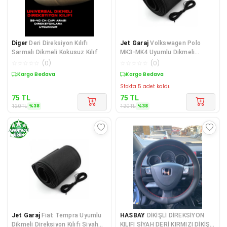
Diger
Deri Direksiyon Kılıfı
Jet Garaj
Volkswagen Polo
Sarmalı Dikmeli Kokusuz Kılıf
MK3-MK4 Uyumlu Dikmeli
Direksiyon Kılıfı Siyah Di
☆
☆
☆
☆
☆
(
0
)
☆
☆
☆
☆
☆
(
0
)
Sepette %38 İndirim
Sepette %38 İndirim
Stokta 5 adet kaldı.
75
TL
75
TL
%
38
%
38
120
TL
120
TL
Jet Garaj
Fiat Tempra Uyumlu
HASBAY
DİKİŞLİ DİREKSİYON
Dikmeli Direksiyon Kılıfı Siyah
KILIFI SİYAH DERİ KIRMIZI DİKİŞLİ