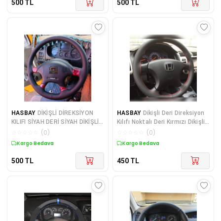
500
TL
500
TL
HASBAY
DİKİŞLİ DİREKSİYON
HASBAY
Dikişli Deri Direksiyon
KILIFI SİYAH DERİ SİYAH DİKİŞLİ
Kılıfı Noktalı Deri Kırmızı Dikişli
DAF TIR KAMYON
Honda Civic Vtec 2 İçin
☆
☆
☆
☆
☆
(
0
)
☆
☆
☆
☆
☆
(
0
)
FOTOĞRAFTAKİ DİREKSİYON
Kargo Bedava
Kargo Bedava
İÇİN
500
TL
450
TL