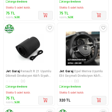
Sepette %38 İndirim
Sepette %38 İndirim
Stokta 5 adet kaldı.
Stokta 5 adet kaldı.
75
TL
75
TL
%
38
%
38
120
TL
120
TL
Jet Garaj
Renault R 21 Uyumlu
Jet Garaj
Opel Meriva Uyumlu
Dikmeli Direksiyon Kılıfı Siyah
Elit Geçmeli Direksiyon Kılıfı
Dikişli
Füme
☆
☆
☆
☆
☆
(
0
)
☆
☆
☆
☆
☆
(
0
)
Sepette %38 İndirim
Kargo Bedava
Stokta 5 adet kaldı.
Stokta 5 adet kaldı.
75
TL
320
TL
%
38
120
TL