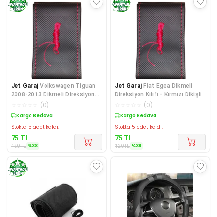
Jet Garaj
Volkswagen Tiguan
Jet Garaj
Fiat Egea Dikmeli
2008-2013 Dikmeli Direksiyon
Direksiyon Kılıfı - Kırmızı Dikişli
Kılıfı - Kırmızı D
☆
☆
☆
☆
☆
(
0
)
☆
☆
☆
☆
☆
(
0
)
Sepette %38 İndirim
Sepette %38 İndirim
Stokta 5 adet kaldı.
Stokta 5 adet kaldı.
75
TL
75
TL
%
38
%
38
120
TL
120
TL