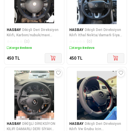
HASBAY
Dikişli Deri Direksiyon
HASBAY
Dikişli Deri Direksiyon
Kılıfı, Karbon/nubuk/mavi
Kılıfı Ithal Nokta/damarlı Siyah
Yüzüklü Model/mavi Dikişli
Dikişli Renault Grubu
☆
☆
☆
☆
☆
(
0
)
☆
☆
☆
☆
☆
(
0
)
Kargo Bedava
Kargo Bedava
450
TL
450
TL
HASBAY
DİKİŞLİ DİREKSİYON
HASBAY
Dikişli Deri Direksiyon
KILIFI DAMARLI DERİ SİYAH
Kılıfı Vw Grubu Icin