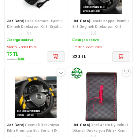
Jet Garaj
Lada Samara Uyumlu
Jet Garaj
Lancia Kappa Uyumlu
Dikmeli Direksiyon Kılıfı Siyah
Elit Geçmeli Direksiyon Kılıfı
Dikişli
Füme
☆
☆
☆
☆
☆
(
0
)
☆
☆
☆
☆
☆
(
0
)
Sepette %38 İndirim
Kargo Bedava
Stokta 5 adet kaldı.
Stokta 5 adet kaldı.
75
TL
320
TL
%
38
120
TL
Jet Garaj
Geçmeli Direksiyon
Jet Garaj
Opel Astra Uyumlu H
Kılıfı Premium Elit Serisi 38-
Dikmeli Direksiyon Kılıfı - Kırmızı
40cm -sarı
Dikişli