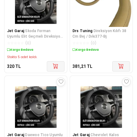
Jet Garaj
Skoda Forman
Drs Tuning
Direksiyon Kılıfı 38
Uyumlu Elit Geçmeli Direksiyon
Cm Bej / Dıkı377-Bj
Kılıfı Füme
☆
☆
☆
☆
☆
(
0
)
☆
☆
☆
☆
☆
(
0
)
Kargo Bedava
Kargo Bedava
Stokta 5 adet kaldı.
320
TL
381,21
TL
Jet Garaj
Daewoo Tico Uyumlu
Jet Garaj
Chevrolet Kalos