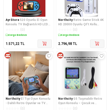
AyrStore
520 Oyunlu El Oyun
Northcity
Retro Game Stick 4K
Konsolu TV Bağlantılı HD LCD
HD 20000 Oyunlu Çift Kollu
Ekranlı
Beyaz Konsol - Retro Oyun ve
☆
☆
☆
☆
☆
(
0
)
☆
☆
☆
☆
☆
(
0
)
4K Deneyimi
Kargo Bedava
Kargo Bedava
1.571,22
TL
2.796,98
TL
Northcity
El Tipi Oyun Konsolu
Northcity
G5 Taşınabilir Retro
- Dahili Retro Oyunlar ve TV
Oyun Konsolu – Çocuk ve
Bağlantılı Taşınabilir Mini Game
Yetişkinler İçin Şarjlı Batarya ile
☆
☆
☆
☆
☆
(
0
)
☆
☆
☆
☆
☆
(
0
)