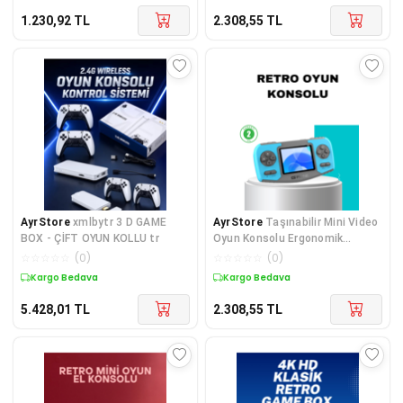
1.230,92
TL
2.308,55
TL
AyrStore
xmlbytr 3 D GAME
AyrStore
Taşınabilir Mini Video
BOX - ÇİFT OYUN KOLLU tr
Oyun Konsolu Ergonomik
Tasarım
☆
☆
☆
☆
☆
(
0
)
☆
☆
☆
☆
☆
(
0
)
Kargo Bedava
Kargo Bedava
5.428,01
TL
2.308,55
TL