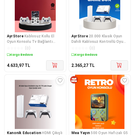
AyrStore
Kablosuz Kollu El
AyrStore
20.000 Klasik Oyun
Oyun Konsolu Tv Bağlantı
Dahili Kablosuz Kontrollü Oyun
Destekli
Kutusu
☆
☆
☆
☆
☆
(
0
)
☆
☆
☆
☆
☆
(
0
)
Kargo Bedava
Kargo Bedava
4.633,97
TL
2.365,27
TL
Kanonik Education
HDMI Çıkışlı
Mea Yayın
500 Oyun Hafızalı G5