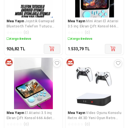
Mea Yayın
Joystik Gamepad
Mea Yayın
Mini Atari El Atarisi
Bluetooth Telefon Tutucu
3.5 inç Ekran Çift Konsol 666
Oyun Kolu Telefon Android
Adet Retro Oyun Gameboy El
☆
☆
☆
☆
☆
(
0
)
☆
☆
☆
☆
☆
(
0
)
Uyumlu - Lisinya
Atarisi - Lisinya
Kargo Bedava
Kargo Bedava
926,82
TL
1.533,79
TL
Mea Yayın
El Atarisi 3.5 inç
Mea Yayın
Video Oyunu Konsolu
Ekran Çift Konsol 666 Adet
Retro 4K 3D Yeni Oyun Retro
Retro Oyun Gamepad - Lisinya
Game Box - Lisinya
☆
☆
☆
☆
☆
(
0
)
☆
☆
☆
☆
☆
(
0
)