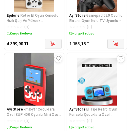
Epilons
Retro El Oyun Konsolu
AyrStore
Gamepad 520 Oyunlu
Hızlı Şarj Ve Yüksek
Ekranlı Oyun Kolu TV Uyumlu -
Performanslı Sistem
ayr9286-1100
☆
☆
☆
☆
☆
(
0
)
☆
☆
☆
☆
☆
(
0
)
Kargo Bedava
Kargo Bedava
4.399,90
TL
1.153,18
TL
AyrStore
xmlbytr Çocuklara
AyrStore
El Tipi Retro Oyun
Özel SUP 400 Oyunlu Mini Oyun
Konsolu Çocuklara Özel
Konsolu tr
Portatif Oyun Makinesi
☆
☆
☆
☆
☆
(
0
)
☆
☆
☆
☆
☆
(
0
)
Kargo Bedava
Kargo Bedava