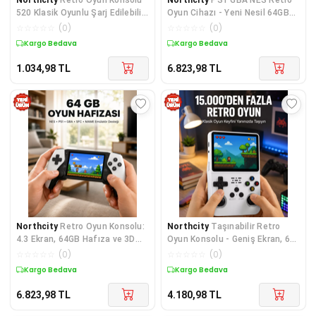
520 Klasik Oyunlu Şarj Edilebilir
Oyun Cihazı - Yeni Nesil 64GB
El Konsolu
Hafızalı 4.3" Ekran
☆
☆
☆
☆
☆
(
0
)
☆
☆
☆
☆
☆
(
0
)
Kargo Bedava
Kargo Bedava
1.034,98
TL
6.823,98
TL
Northcity
Retro Oyun Konsolu:
Northcity
Taşınabilir Retro
4.3 Ekran, 64GB Hafıza ve 3D
Oyun Konsolu - Geniş Ekran, 64
Efektli Yeni Nesil
Bit İşlemci ve Binlerce Oyunu
☆
☆
☆
☆
☆
(
0
)
☆
☆
☆
☆
☆
(
0
)
Tek Cihazda Deneyimleyin
Kargo Bedava
Kargo Bedava
6.823,98
TL
4.180,98
TL