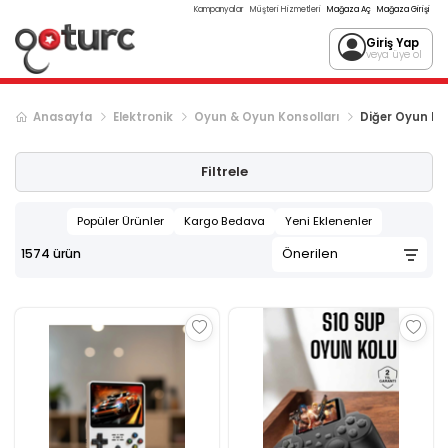
Kampanyalar
Müşteri Hizmetleri
Mağaza Aç
Mağaza Girişi
Giriş Yap
veya üye ol
Anasayfa
Elektronik
Oyun & Oyun Konsolları
Diğer Oyun Kon
Sonraki ürün sayfası, sayfa
2
Filtrele
Popüler Ürünler
Kargo Bedava
Yeni Eklenenler
1574
ürün