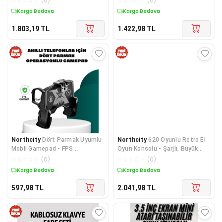
☆
☆
☆
☆
☆
(
0
)
☆
☆
☆
☆
☆
(
0
)
Kargo Bedava
Kargo Bedava
1.803,19
TL
1.422,98
TL
Northcity
Dört Parmak Uyumlu
Northcity
620 Oyunlu Retro El
Mobil Gamepad - FPS
Oyun Konsolu - Şarjlı, Büyük
Oyunlarında Hız ve Kontrol
Ekran ve TV Bağlantılı
☆
☆
☆
☆
☆
(
0
)
☆
☆
☆
☆
☆
(
0
)
Kargo Bedava
Kargo Bedava
597,98
TL
2.041,98
TL