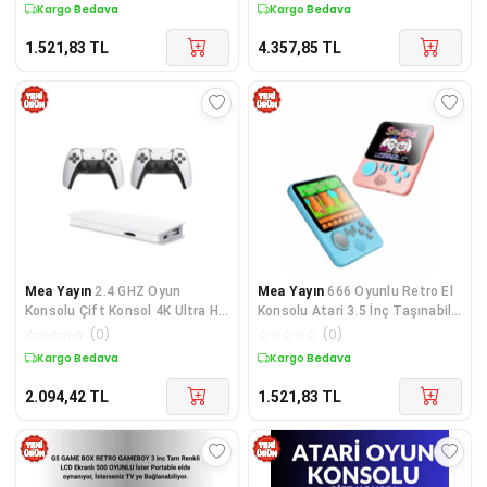
Kargo Bedava
Kargo Bedava
1.521,83
TL
4.357,85
TL
Mea Yayın
2.4 GHZ Oyun
Mea Yayın
666 Oyunlu Retro El
Konsolu Çift Konsol 4K Ultra Hd
Konsolu Atari 3.5 İnç Taşınabilir
Game Stick - Lisinya
Oyun Konsolu - Lisinya
☆
☆
☆
☆
☆
(
0
)
☆
☆
☆
☆
☆
(
0
)
Kargo Bedava
Kargo Bedava
2.094,42
TL
1.521,83
TL