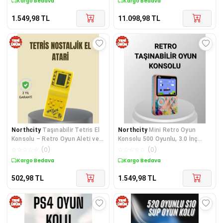
Kargo Bedava
Kargo Bedava
1.549,98
TL
11.098,98
TL
Northcity
Taşınabilir Tetris El
Northcity
Mini Retro Oyun
Konsolu – Retro Oyun Aleti ve
Konsolu 500 Oyunlu, 3.0 İnç
Pil Gücü
Ekran ve Şarjlı Batarya
☆
☆
☆
☆
☆
(
0
)
☆
☆
☆
☆
☆
(
0
)
Kargo Bedava
Kargo Bedava
502,98
TL
1.549,98
TL