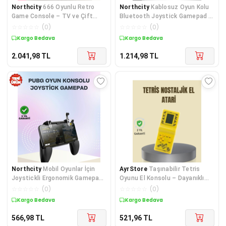
Northcity
666 Oyunlu Retro
Northcity
Kablosuz Oyun Kolu
Game Console – TV ve Çift
Bluetooth Joystick Gamepad -
Gamepad Desteği ile Nostaljik
Android Uyumlu, TV ve PC'ye
☆
☆
☆
☆
☆
(
0
)
☆
☆
☆
☆
☆
(
0
)
Maceraların Keyfini Çıkarın
Kablosuz Oyun Deneyimi
Kargo Bedava
Kargo Bedava
2.041,98
TL
1.214,98
TL
Northcity
Mobil Oyunlar İçin
AyrStore
Taşınabilir Tetris
Joystickli Ergonomik Gamepad
Oyunu El Konsolu – Dayanıklı
Kontrol Cihazı - Profesyonel
Plastik Pil Ile Çalışan Oyun
☆
☆
☆
☆
☆
(
0
)
☆
☆
☆
☆
☆
(
0
)
Kontrol Deneyimi
Aleti
Kargo Bedava
Kargo Bedava
566,98
TL
521,96
TL