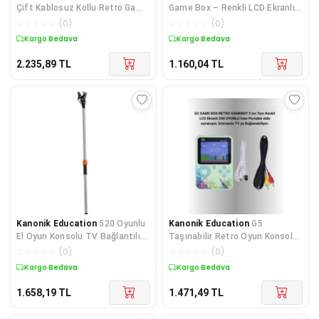
Çift Kablosuz Kollu Retro Game
Game Box – Renkli LCD Ekranlı -
Stick – M15
Lisinya
☆
☆
☆
☆
☆
(
0
)
☆
☆
☆
☆
☆
(
0
)
Kargo Bedava
Kargo Bedava
2.235,89
TL
1.160,04
TL
Kanonik Education
520 Oyunlu
Kanonik Education
G5
El Oyun Konsolu TV Bağlantılı
Taşınabilir Retro Oyun Konsolu
HD LCD Ekranlı
– Çocuk ve Yetişkinler İçin
☆
☆
☆
☆
☆
(
0
)
☆
☆
☆
☆
☆
(
0
)
Kargo Bedava
Kargo Bedava
1.658,19
TL
1.471,49
TL