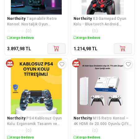
Northcity
Taşınabilir Retro
Northcity
X3 Gamepad Oyun
Konsol: Nostaljik Oyun
Kolu - Bluetooth Android
Deneyimi ve Hafif Tasarımı
Uyumlu Kablosuz Kontrolcü
☆
☆
☆
☆
☆
(
0
)
☆
☆
☆
☆
☆
(
0
)
Kargo Bedava
Kargo Bedava
3.897,98
TL
1.214,98
TL
Northcity
PS4 Kablosuz Oyun
Northcity
M15 Retro Konsol –
Kolu: Ergonomik Tasarım ve
4K HDMI ile 20.000 Oyunlu Çift
Çift Titreşimli Deneyim
Gamepad
☆
☆
☆
☆
☆
(
0
)
☆
☆
☆
☆
☆
(
0
)
Kargo Bedava
Kargo Bedava