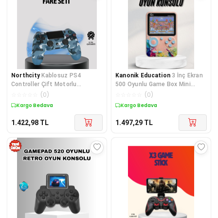
Northcity
Kablosuz PS4
Kanonik Education
3 İnç Ekran
Controller Çift Motorlu
500 Oyunlu Game Box Mini
Dayanıklı Gamepad - Kusursuz
Taşınabilir Oyun Konsolu
☆
☆
☆
☆
☆
(
0
)
☆
☆
☆
☆
☆
(
0
)
Oyun Deneyimi
Kargo Bedava
Kargo Bedava
1.422,98
TL
1.497,29
TL