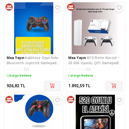
Mea Yayın
Kablosuz Oyun Kolu
Mea Yayın
M15 Retro Konsol –
Bluetooth Joystick Gamepad
20.000 Oyunlu, Çift Gamepadli,
Android Uyumlu - Lisinya
4K HDMI - Lisinya
☆
☆
☆
☆
☆
(
0
)
☆
☆
☆
☆
☆
(
0
)
Kargo Bedava
Kargo Bedava
926,82
TL
1.892,59
TL