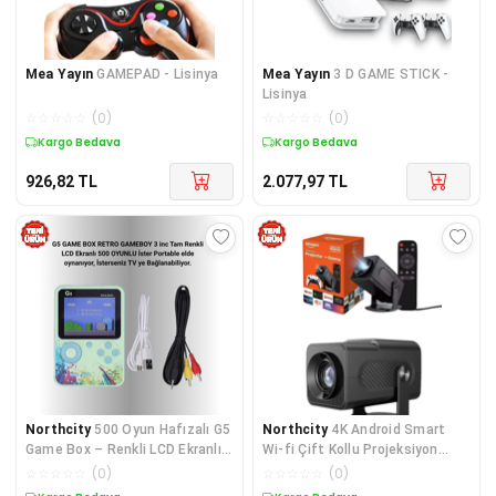
Mea Yayın
GAMEPAD - Lisinya
Mea Yayın
3 D GAME STICK -
Lisinya
☆
☆
☆
☆
☆
(
0
)
☆
☆
☆
☆
☆
(
0
)
Kargo Bedava
Kargo Bedava
926,82
TL
2.077,97
TL
Northcity
500 Oyun Hafızalı G5
Northcity
4K Android Smart
Game Box – Renkli LCD Ekranlı
Wi-fi Çift Kollu Projeksiyon
Mini Konsol
Game Box Kumandalı
☆
☆
☆
☆
☆
(
0
)
☆
☆
☆
☆
☆
(
0
)
Taşınabilirdir