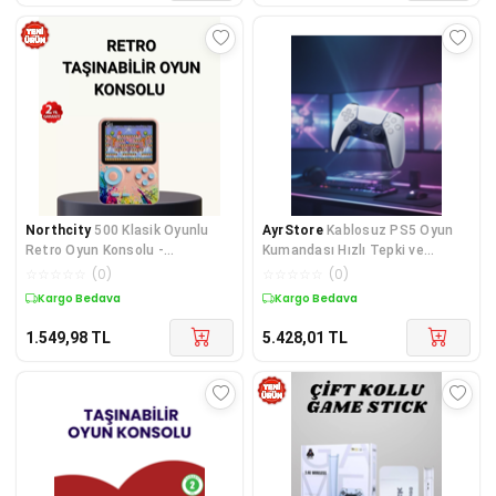
Northcity
500 Klasik Oyunlu
AyrStore
Kablosuz PS5 Oyun
Retro Oyun Konsolu -
Kumandası Hızlı Tepki ve
Taşınabilir ve TV Bağlantılı
Ergonomik Tutuş
☆
☆
☆
☆
☆
(
0
)
☆
☆
☆
☆
☆
(
0
)
Kargo Bedava
Kargo Bedava
1.549,98
TL
5.428,01
TL