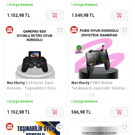
Console
Uzun Süreli Eğlence
Kargo Bedava
Kargo Bedava
1.152,98
TL
1.549,98
TL
Northcity
S10 Retro Oyun
Northcity
PUBG Mobile
Konsolu - Taşınabilir 2.8 İnç
Tetikleyicili Joystickli Telefon
Ergonomik Nostalji Deneyimi
Gamepadi - FPS Oyunları İçin
☆
☆
☆
☆
☆
(
0
)
☆
☆
☆
☆
☆
(
0
)
Hassas Kontrollü Kontrolcü
Kargo Bedava
Kargo Bedava
1.152,98
TL
566,98
TL