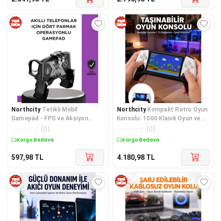
Northcity
Tetikli Mobil
Northcity
Kompakt Retro Oyun
Gamepad - FPS ve Aksiyon
Konsolu: 1000 Klasik Oyun ve
Oyunları İçin Ergonomik Oyun
HDMI Desteği
☆
☆
☆
☆
☆
(
0
)
☆
☆
☆
☆
☆
(
0
)
Aparatı
Kargo Bedava
Kargo Bedava
597,98
TL
4.180,98
TL