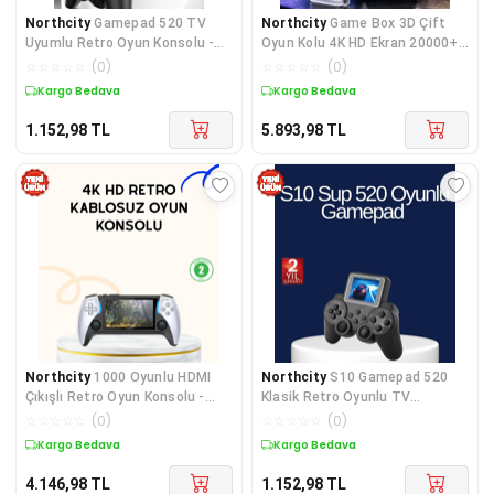
Northcity
Gamepad 520 TV
Northcity
Game Box 3D Çift
Uyumlu Retro Oyun Konsolu -
Oyun Kolu 4K HD Ekran 20000+
Nostaljik Oyun Keyfi
Oyun Seçeneği 2.4G Kablosuz
☆
☆
☆
☆
☆
(
0
)
☆
☆
☆
☆
☆
(
0
)
Retro Oyun Konsolu
Kargo Bedava
Kargo Bedava
1.152,98
TL
5.893,98
TL
Northcity
1000 Oyunlu HDMI
Northcity
S10 Gamepad 520
Çıkışlı Retro Oyun Konsolu -
Klasik Retro Oyunlu TV
Taşınabilir Nostalji ve Büyük
Bağlantılı A Kalite
☆
☆
☆
☆
☆
(
0
)
☆
☆
☆
☆
☆
(
0
)
Ekran Keyfi
Kargo Bedava
Kargo Bedava
4.146,98
TL
1.152,98
TL