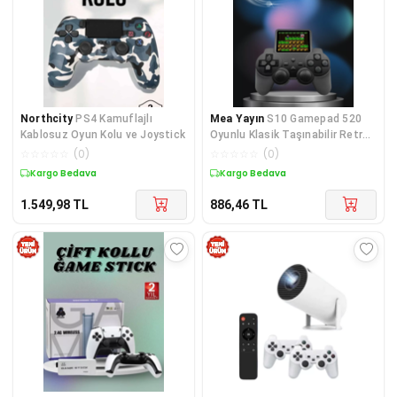
Northcity
PS4 Kamuflajlı
Mea Yayın
S10 Gamepad 520
Kablosuz Oyun Kolu ve Joystick
Oyunlu Klasik Taşınabilir Retro
Oyunlar Oyun Konsolu El Atarisi
☆
☆
☆
☆
☆
(
0
)
☆
☆
☆
☆
☆
(
0
)
- Lisinya
Kargo Bedava
Kargo Bedava
1.549,98
TL
886,46
TL