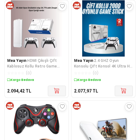
Mea Yayın
HDMI Çıkışlı Çift
Mea Yayın
2.4 GHZ Oyun
Kablosuz Kollu Retro Game
Konsolu Çift Konsol 4K Ultra Hd
Stick – M15 - Lisinya
Game Stick - Lisinya
☆
☆
☆
☆
☆
(
0
)
☆
☆
☆
☆
☆
(
0
)
Kargo Bedava
Kargo Bedava
2.094,42
TL
2.077,97
TL