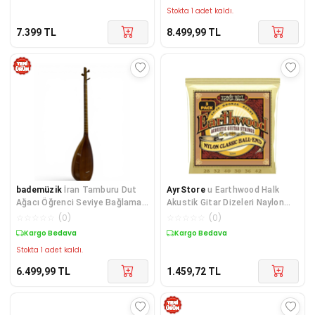
Stokta 1 adet kaldı.
7.399
TL
8.499,99
TL
bademüzik
İran Tamburu Dut
AyrStore
u Earthwood Halk
Ağacı Öğrenci Seviye Bağlama
Akustik Gitar Dizeleri Naylon
– Kaliteli İşçilik, Kılıflı
Şeffaf Altın Tonlu Ball Sonu
☆
☆
☆
☆
☆
(
0
)
☆
☆
☆
☆
☆
(
0
)
80/20 Bronz
Kargo Bedava
Kargo Bedava
Stokta 1 adet kaldı.
6.499,99
TL
1.459,72
TL