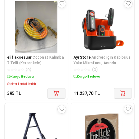
elif aksesuar
Coconat Kalimba
AyrStore
Android için Kablosuz
7 Telli (Kertenkele)
Yaka Mikrofonu, Anında
Eşleştirme, DSP Gürültü
☆
☆
☆
☆
☆
(
0
)
☆
☆
☆
☆
☆
(
0
)
Engelleme, 20H Pil Ömr�
Kargo Bedava
Kargo Bedava
Stokta 1 adet kaldı.
395
TL
11.237,70
TL