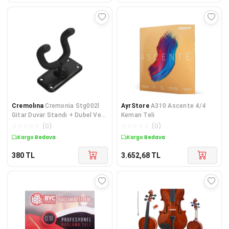
Cremolına
Cremonia Stg002l
AyrStore
A310 Ascente 4/4
Gitar Duvar Standı + Dubel Ve
Keman Teli
Vida
☆
☆
☆
☆
☆
(
0
)
☆
☆
☆
☆
☆
(
0
)
Kargo Bedava
Kargo Bedava
380
TL
3.652,68
TL