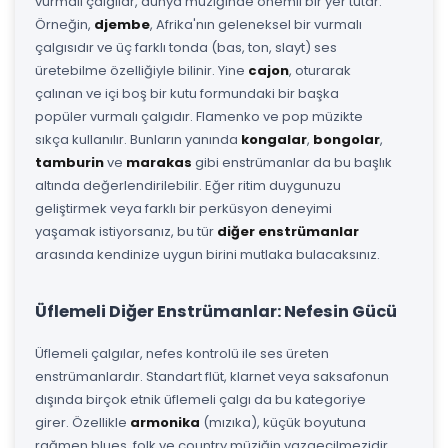
vurmalı çalgılar, dünya müziğinde önemli bir yer tutar.
Örneğin,
djembe
, Afrika'nın geleneksel bir vurmalı
çalgısıdır ve üç farklı tonda (bas, ton, slayt) ses
üretebilme özelliğiyle bilinir. Yine
cajon
, oturarak
çalınan ve içi boş bir kutu formundaki bir başka
popüler vurmalı çalgıdır. Flamenko ve pop müzikte
sıkça kullanılır. Bunların yanında
kongalar
,
bongolar
,
tamburin
ve
marakas
gibi enstrümanlar da bu başlık
altında değerlendirilebilir. Eğer ritim duygunuzu
geliştirmek veya farklı bir perküsyon deneyimi
yaşamak istiyorsanız, bu tür
diğer enstrümanlar
arasında kendinize uygun birini mutlaka bulacaksınız.
Üflemeli Diğer Enstrümanlar: Nefesin Gücü
Üflemeli çalgılar, nefes kontrolü ile ses üreten
enstrümanlardır. Standart flüt, klarnet veya saksafonun
dışında birçok etnik üflemeli çalgı da bu kategoriye
girer. Özellikle
armonika
(mızıka), küçük boyutuna
rağmen blues, folk ve country müziğin vazgeçilmezidir.