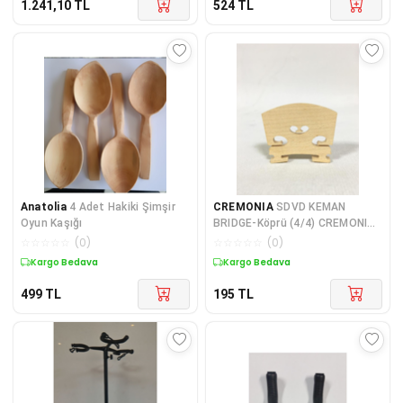
1.241,10
TL
524
TL
Anatolia
4 Adet Hakiki Şimşir
CREMONIA
SDVD KEMAN
Oyun Kaşığı
BRIDGE-Köprü (4/4) CREMONIA,
SDVD, KEMAN KÖPRÜSÜ
☆
☆
☆
☆
☆
(
0
)
☆
☆
☆
☆
☆
(
0
)
(BRIDGE) 4/4
Kargo Bedava
Kargo Bedava
499
TL
195
TL