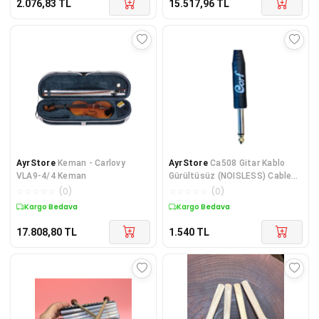
2.076,83
TL
15.517,96
TL
AyrStore
Keman - Carlovy
AyrStore
Ca508 Gitar Kablo
VLA9-4/4 Keman
Gürültüsüz (NOISLESS) Cable
3m Siyah
☆
☆
☆
☆
☆
(
0
)
☆
☆
☆
☆
☆
(
0
)
Kargo Bedava
Kargo Bedava
17.808,80
TL
1.540
TL