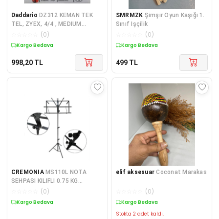
Daddario
DZ312 KEMAN TEK
SMRMZK
Şimşir Oyun Kaşığı 1.
TEL, ZYEX, 4/4 , MEDIUM
Sınıf Işçilik
TENSION, (LA ALU Keman Tel
☆
☆
☆
☆
☆
(
0
)
☆
☆
☆
☆
☆
(
0
)
Zyex Med.kemana La
Kargo Bedava
Kargo Bedava
998,20
TL
499
TL
CREMONIA
MS110L NOTA
elif aksesuar
Coconat Marakas
SEHPASI KILIFLI 0.75 KG
CREMONIA, MS110L, NOTA
☆
☆
☆
☆
☆
(
0
)
☆
☆
☆
☆
☆
(
0
)
SEHPASI KILIFLI, YÜKSEKLİĞİ
Kargo Bedava
Kargo Bedava
AYAR
Stokta 2 adet kaldı.