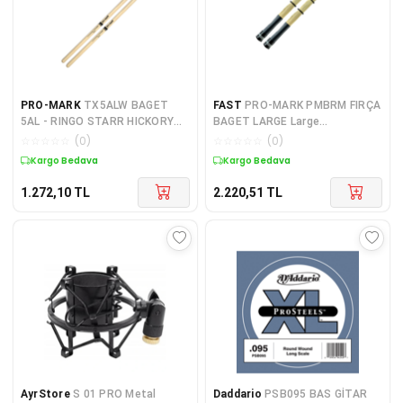
PRO-MARK
TX5ALW BAGET
FAST
PRO-MARK PMBRM FIRÇA
5AL - RINGO STARR HICKORY
BAGET LARGE Large
BAGET 5AL - RINGO STARR
Broomsticks PMBRM
☆
☆
☆
☆
☆
(
0
)
☆
☆
☆
☆
☆
(
0
)
HICKORY :PRO-MARK ABD
Kargo Bedava
Kargo Bedava
1.272,10
TL
2.220,51
TL
AyrStore
S 01 PRO Metal
Daddario
PSB095 BAS GİTAR