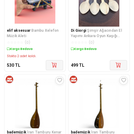
elif aksesuar
Bambu Xelefon
Di Giorgi
Şimşir Ağacından El
Müzik Aleti
Yapımı Ankara Oyun Kaşığı
06KSK06
☆
☆
☆
☆
☆
(
0
)
☆
☆
☆
☆
☆
(
0
)
Kargo Bedava
Kargo Bedava
Stokta 2 adet kaldı.
530
TL
499
TL
bademüzik
İran Tamburu Kenar
bademüzik
İran Tamburu