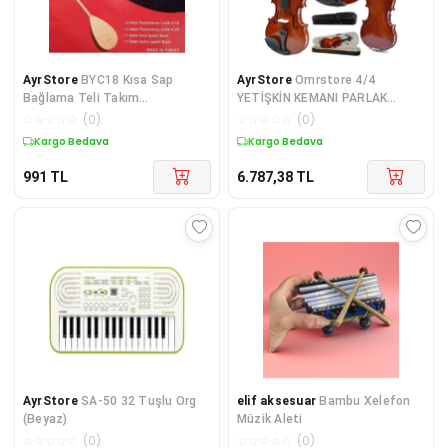
AyrStore
BYC18 Kısa Sap
AyrStore
Omrstore 4/4
Bağlama Teli Takım
YETİŞKİN KEMANI PARLAK
Profesyonel 0.18 Kısa Sap Saz
KEMAN SET
☆
☆
☆
☆
☆
(
0
)
☆
☆
☆
☆
☆
(
0
)
Teli
Kargo Bedava
Kargo Bedava
991
TL
6.787,38
TL
AyrStore
SA-50 32 Tuşlu Org
elif aksesuar
Bambu Xelefon
(Beyaz)
Müzik Aleti
☆
☆
☆
☆
☆
(
0
)
☆
☆
☆
☆
☆
(
0
)