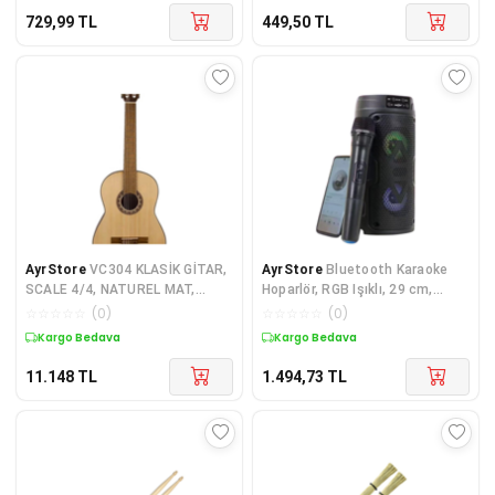
729,99
TL
449,50
TL
AyrStore
VC304 KLASİK GİTAR,
AyrStore
Bluetooth Karaoke
SCALE 4/4, NATUREL MAT,
Hoparlör, RGB Işıklı, 29 cm,
KAPAK SITKA
Kablosuz Mikrofonlu, FM Radyo,
☆
☆
☆
☆
☆
(
0
)
☆
☆
☆
☆
☆
(
0
)
USB/SD K
Kargo Bedava
Kargo Bedava
11.148
TL
1.494,73
TL