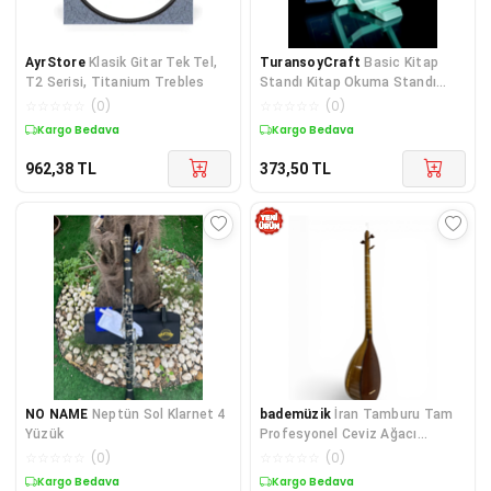
AyrStore
Klasik Gitar Tek Tel,
TuransoyCraft
Basic Kitap
T2 Serisi, Titanium Trebles
Standı Kitap Okuma Standı
15CM
☆
☆
☆
☆
☆
(
0
)
☆
☆
☆
☆
☆
(
0
)
Kargo Bedava
Kargo Bedava
962,38
TL
373,50
TL
NO NAME
Neptün Sol Klarnet 4
bademüzik
İran Tamburu Tam
Yüzük
Profesyonel Ceviz Ağacı
Desenli Kasa – El Yapımı, Kılıflı
☆
☆
☆
☆
☆
(
0
)
☆
☆
☆
☆
☆
(
0
)
Kargo Bedava
Kargo Bedava