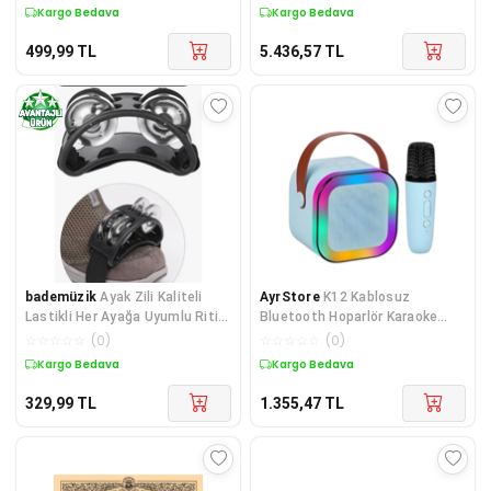
Deliksiz Gönderilmektedir
Kargo Bedava
Kargo Bedava
499,99
TL
5.436,57
TL
bademüzik
Ayak Zili Kaliteli
AyrStore
K12 Kablosuz
Lastikli Her Ayağa Uyumlu Ritim
Bluetooth Hoparlör Karaoke
Aleti
Mikrofon 5 Ses Efektli Rgb Hd
☆
☆
☆
☆
☆
(
0
)
☆
☆
☆
☆
☆
(
0
)
Stereo Ses Usb/Sd/FM
Kargo Bedava
Kargo Bedava
329,99
TL
1.355,47
TL