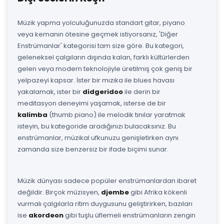
Müzik yapma yolculuğunuzda standart gitar, piyano
veya kemanın ötesine geçmek istiyorsanız, 'Diğer
Enstrümanlar' kategorisi tam size göre. Bu kategori,
geleneksel çalgıların dışında kalan, farklı kültürlerden
gelen veya modern teknolojiyle üretilmiş çok geniş bir
yelpazeyi kapsar. İster bir mızıka ile blues havası
yakalamak, ister bir
didgeridoo
ile derin bir
meditasyon deneyimi yaşamak, isterse de bir
kalimba
(thumb piano) ile melodik tınılar yaratmak
isteyin, bu kategoride aradığınızı bulacaksınız. Bu
enstrümanlar, müzikal ufkunuzu genişletirken aynı
zamanda size benzersiz bir ifade biçimi sunar.
Müzik dünyası sadece popüler enstrümanlardan ibaret
değildir. Birçok müzisyen,
djembe
gibi Afrika kökenli
vurmalı çalgılarla ritim duygusunu geliştirirken, bazıları
ise
akordeon
gibi tuşlu üflemeli enstrümanların zengin