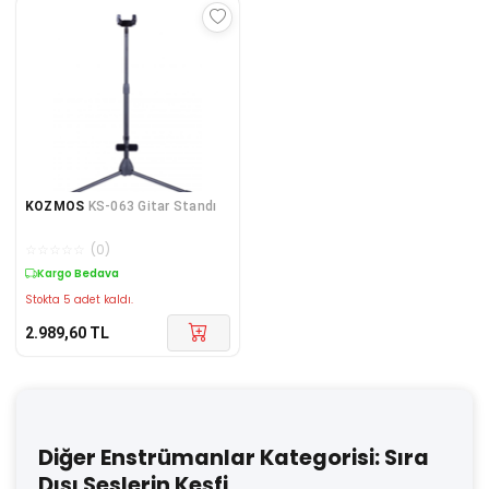
KOZMOS
KS-063 Gitar Standı
☆
☆
☆
☆
☆
(
0
)
Kargo Bedava
Stokta 5 adet kaldı.
2.989,60
TL
Diğer Enstrümanlar Kategorisi: Sıra
Dışı Seslerin Keşfi