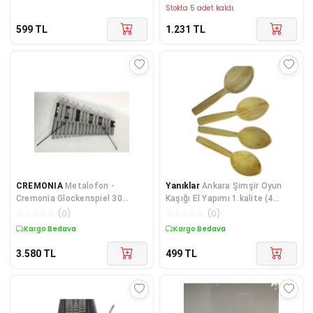
Stokta 5 adet kaldı.
599
TL
1.231
TL
CREMONIA
Metalofon -
Yanıklar
Ankara Şimşir Oyun
Cremonia Glockenspiel 30
Kaşığı El Yapımı 1.kalite (4
Notalı
Adet)
☆
☆
☆
☆
☆
(
0
)
☆
☆
☆
☆
☆
(
0
)
Kargo Bedava
Kargo Bedava
3.580
TL
499
TL