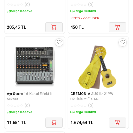
☆
☆
☆
☆
☆
(
0
)
☆
☆
☆
☆
☆
(
0
)
Kargo Bedava
Kargo Bedava
Stokta 2 adet kaldı.
205,45
TL
450
TL
AyrStore
16 Kanal Efektli
CREMONIA
AU01L-21YW
Mikser
Ukulele 21'' SARI
☆
☆
☆
☆
☆
(
0
)
☆
☆
☆
☆
☆
(
0
)
Kargo Bedava
Kargo Bedava
11.651
TL
1.674,64
TL