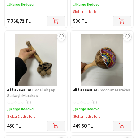
Kargo Bedava
Kargo Bedava
Stokta 1 adet kaldı.
7.768,72
TL
530
TL
elif aksesuar
Doğal Ahşap
elif aksesuar
Coconat Marakas
Sarkaçlı Marakas
☆
☆
☆
☆
☆
(
0
)
☆
☆
☆
☆
☆
(
0
)
Kargo Bedava
Kargo Bedava
Stokta 2 adet kaldı.
Stokta 1 adet kaldı.
450
TL
449,50
TL