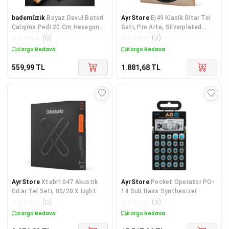
bademüzik
Beyaz Davul Bateri
AyrStore
Ej49 Klasik Gitar Tel
Çalışma Pedi 20 Cm Hexagon
Seti, Pro Arte, Silverplated
Sessiz Pratik Pad (Kauçuk +
Woun
☆
☆
☆
☆
☆
(
0
)
☆
☆
☆
☆
☆
(
0
)
MDF Taban) ve 1 Çift Baget
Kargo Bedava
Kargo Bedava
559,99
TL
1.881,68
TL
AyrStore
Xtabr1047 Akustik
AyrStore
Pocket Operator PO-
Gitar Tel Seti, 80/20 X Light
14 Sub Bass Synthesizer
☆
☆
☆
☆
☆
(
0
)
☆
☆
☆
☆
☆
(
0
)
Kargo Bedava
Kargo Bedava