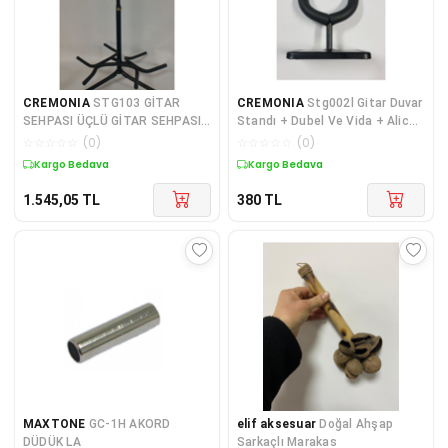
CREMONIA
STG103 GİTAR
CREMONIA
Stg002l Gitar Duvar
SEHPASI ÜÇLÜ GİTAR SEHPASI
Standı + Dubel Ve Vida + Alice
ÜÇLÜ
Pena
☆
☆
☆
☆
☆
(
0
)
☆
☆
☆
☆
☆
(
0
)
Kargo Bedava
Kargo Bedava
1.545,05
TL
380
TL
MAXTONE
GC-1H AKORD
elif aksesuar
Doğal Ahşap
DÜDÜK LA
Sarkaçlı Marakas