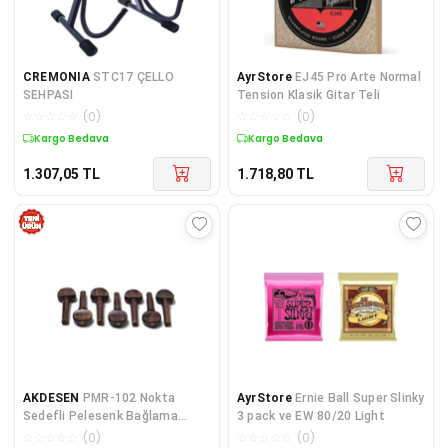
CREMONIA
STC17 ÇELLO
AyrStore
EJ45 Pro Arte Normal
SEHPASI
Tension Klasik Gitar Teli
☆
☆
☆
☆
☆
(
0
)
☆
☆
☆
☆
☆
(
0
)
Kargo Bedava
Kargo Bedava
1.307,05
TL
1.718,80
TL
AKDESEN
PMR-102 Nokta
AyrStore
Ernie Ball Super Slinky
Sedefli Pelesenk Bağlama
3 pack ve EW 80/20 Light
Burgusu (1 TAKIM - 7 ADET) -
☆
☆
☆
☆
☆
(
0
)
☆
☆
☆
☆
☆
(
0
)