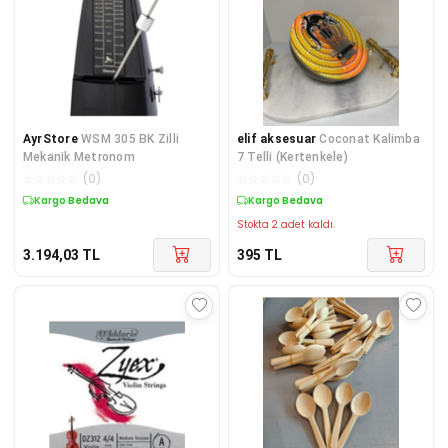
AyrStore
WSM 305 BK Zilli
elif aksesuar
Coconat Kalimba
Mekanik Metronom
7 Telli (Kertenkele)
☆
☆
☆
☆
☆
(
0
)
☆
☆
☆
☆
☆
(
0
)
Kargo Bedava
Kargo Bedava
Stokta 2 adet kaldı.
3.194,03
TL
395
TL