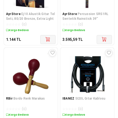
AyrStore
Ej10 Akustik Gitar Tel
AyrStore
Percussion SRS1RL
Seti, 80/20 Bronze, Extra Light
Sentetik Rainstick 39''
☆
☆
☆
☆
☆
(
0
)
☆
☆
☆
☆
☆
(
0
)
Kargo Bedava
Kargo Bedava
1.144
TL
3.595,59
TL
RBir
Bordo Renk Marakas
IBANEZ
SI20L Gitar Kablosu
☆
☆
☆
☆
☆
(
0
)
☆
☆
☆
☆
☆
(
0
)
Kargo Bedava
Kargo Bedava