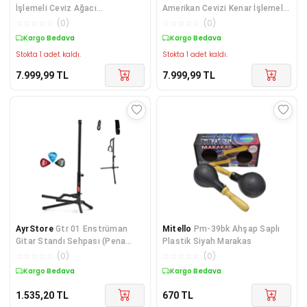
İşlemeli Ceviz Ağacı
Amerikan Cevizi Kenar İşlemeli
Profesyonel Tambur – Kaliteli
Profesyonel Tambur – El
☆
☆
☆
☆
☆
(
0
)
☆
☆
☆
☆
☆
(
0
)
El Yapımı, Kılıflı
Yapımı, Kaliteli, Kılıflı
Kargo Bedava
Kargo Bedava
Stokta 1 adet kaldı.
Stokta 1 adet kaldı.
7.999,99
TL
7.999,99
TL
AyrStore
Gtr 01 Enstrüman
Mitello
Pm-39bk Ahşap Saplı
Gitar Standı Sehpası (Pena
Plastik Siyah Marakas
Hediye)
☆
☆
☆
☆
☆
(
0
)
☆
☆
☆
☆
☆
(
0
)
Kargo Bedava
Kargo Bedava
1.535,20
TL
670
TL