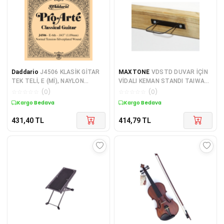
Daddario
J4506 KLASİK GİTAR
MAXTONE
VDSTD DUVAR İÇİN
TEK TELİ, E (Mİ), NAYLON
VİDALI KEMAN STANDI TAIWAN
GÜMÜŞ SARIM,
DUVAR İÇİN VİDALI KEMAN
☆
☆
☆
☆
☆
(
0
)
☆
☆
☆
☆
☆
(
0
)
STANDI:MAXTONE TAIWAN
Kargo Bedava
Kargo Bedava
431,40
TL
414,79
TL