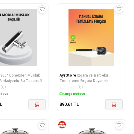
360° Dönebilen Musluk
AyrStore
Izgara ve Barbekü
 Fonksiyonlu Su Tasarruflu
Temizleme Fırçası Dayanıklı
lı
Tasarım
(
0
)
☆
☆
☆
☆
☆
(
0
)
edava
Kargo Bedava
L
890,61
TL