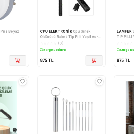
 Priz Beyaz
CPU ELEKTRONİK
Cpu Sinek
LAMFER
Öldürücü Raket Tip Pilli Yeşil As-
TİP PİLLİ
a22
☆
☆
☆
☆
☆
(
0
)
☆
☆
☆
☆
☆
Kargo Bedava
Kargo B
875
TL
875
TL