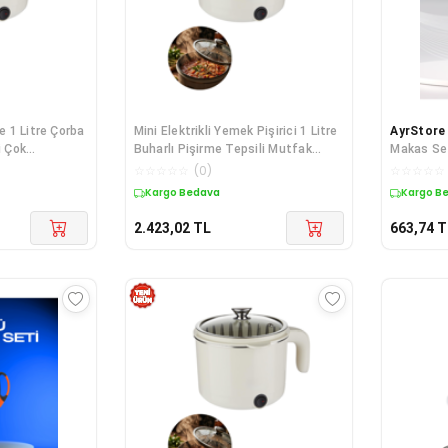
re 1 Litre Çorba
Mini Elektrikli Yemek Pişirici 1 Litre
AyrStore
i Çok
Buharlı Pişirme Tepsili Mutfak
Makas Set
Tenceresi - Lisinya
Soyacak D
☆
☆
☆
☆
☆
(
0
)
☆
☆
☆
☆
☆
Kargo Bedava
Kargo B
2.423,02
TL
663,74
T