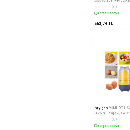
Makas Seti –Pratik 
Yardımcısı
☆
☆
☆
☆
☆
(
0
)
Kargo Bedava
663,74
TL
toyigoo
YUMURTA SA
(4767) - tygo7044-9
☆
☆
☆
☆
☆
(
0
)
Kargo Bedava