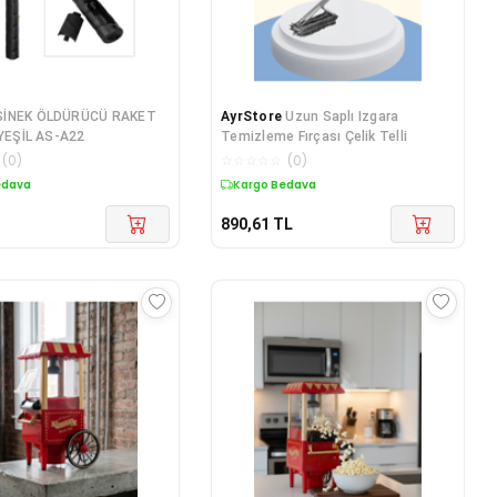
SİNEK ÖLDÜRÜCÜ RAKET
AyrStore
Uzun Saplı Izgara
 YEŞİL AS-A22
Temizleme Fırçası Çelik Telli
(
0
)
☆
☆
☆
☆
☆
(
0
)
edava
Kargo Bedava
890,61
TL