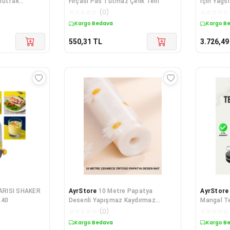
Mutfak
Fırçası Pas Tutmaz Çelik Telli
İçin Yağs
☆
☆
☆
☆
☆
(
0
)
☆
☆
☆
☆
☆
Kargo Bedava
Kargo B
550,31
TL
3.726,49
RISI SHAKER
AyrStore
10 Metre Papatya
AyrStore
240
Desenli Yapışmaz Kaydırmaz
Mangal Te
Çekmece Örtüsü
☆
☆
☆
☆
☆
(
0
)
☆
☆
☆
☆
☆
Kargo Bedava
Kargo B