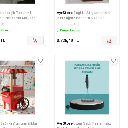
Nostaljik Tasarımlı
AyrStore
Sağlıklı Atıştırmalıklar
sır Patlatma Makinesi
İçin Yağsız Popcorn Makinesi
(
0
)
☆
☆
☆
☆
☆
(
0
)
edava
Kargo Bedava
TL
3.726,49
TL
Sağlıklı Atıştırmalıklar
AyrStore
Uzun Saplı Paslanmaz