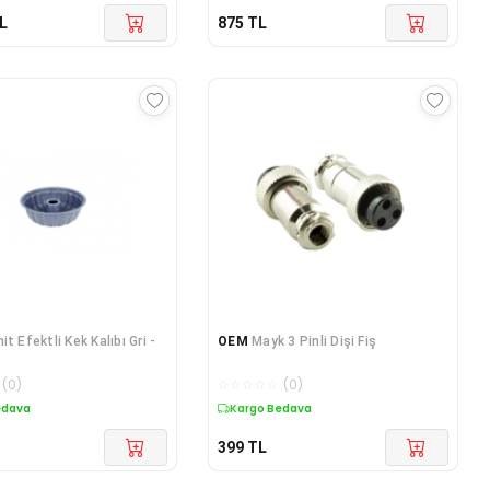
L
875
TL
it Efektli Kek Kalıbı Gri -
OEM
Mayk 3 Pinli Dişi Fiş
(
0
)
☆
☆
☆
☆
☆
(
0
)
edava
Kargo Bedava
399
TL