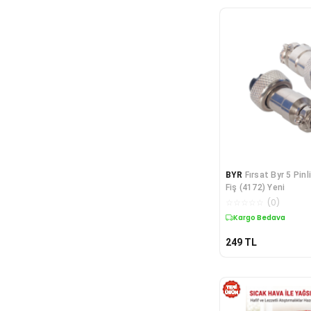
BYR
Fırsat Byr 5 Pinl
Fiş (4172) Yeni
☆
☆
☆
☆
☆
(
0
)
Kargo Bedava
249
TL