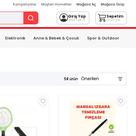
Kampanyalar
Müşteri Hizmetleri
Mağaza Aç
Mağaza Girişi
Giriş Yap
Sepetim
veya üye ol
ürün yok
Elektronik
Anne & Bebek & Çocuk
Spor & Outdoor
58
ürün