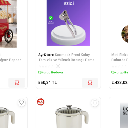
lı
AyrStore
Sarımsak Presi Kolay
Mini Elektr
Yağsız Popcorn
Temizlik ve Yüksek Basınçlı Ezme
Buharda P
Mutfak Te
☆
☆
☆
☆
☆
(
0
)
☆
☆
☆
☆
☆
Kargo Bedava
Kargo B
550,31
TL
2.423,02