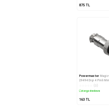
875
TL
Powermaster
Magic
29494 Dişi 4 Pinli Mi
☆
☆
☆
☆
☆
(
0
)
Kargo Bedava
163
TL