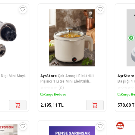
i Dişi Mini Mayk
AyrStore
Çok Amaçlı Elektrikli
AyrStore
Pişirici 1 Litre Mini Elektrikli
Başlığı 4
Tencere Buharda Pişirme Özellikli
ve Dayanık
☆
☆
☆
☆
☆
(
0
)
☆
☆
☆
☆
☆
Kargo Bedava
Kargo B
2.195,11
TL
578,68
T