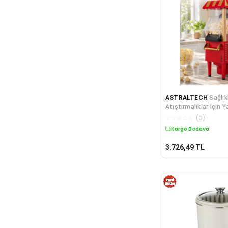
ASTRALTECH
Sağlık
Atıştırmalıklar İçin 
Makinesi
☆
☆
☆
☆
☆
(
0
)
Kargo Bedava
3.726,49
TL