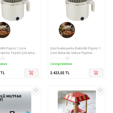
ikli Pişirici 1 Litre
Çok Fonksiyonlu Elektrikli Pişirici 1
işirme Tepsili Çok Amaçlı
Litre Buharda Sebze Pişirme
nceresi - Lisinya
Özellikli - Lisinya
(
0
)
☆
☆
☆
☆
☆
(
0
)
edava
Kargo Bedava
TL
2.423,02
TL