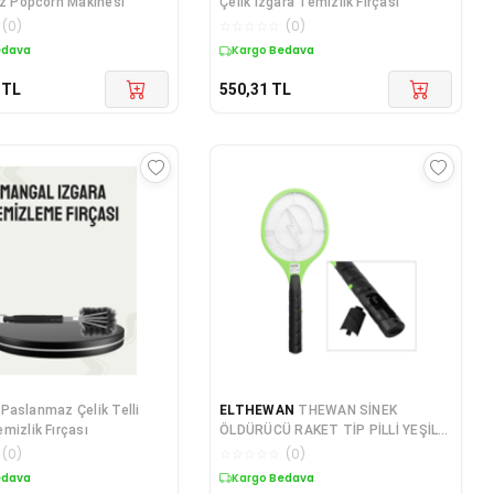
ız Popcorn Makinesi
Çelik Izgara Temizlik Fırçası
(
0
)
☆
☆
☆
☆
☆
(
0
)
edava
Kargo Bedava
TL
550,31
TL
Paslanmaz Çelik Telli
ELTHEWAN
THEWAN SİNEK
mizlik Fırçası
ÖLDÜRÜCÜ RAKET TİP PİLLİ YEŞİL
AS-A22
(
0
)
☆
☆
☆
☆
☆
(
0
)
edava
Kargo Bedava