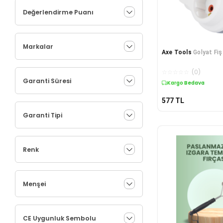
Değerlendirme Puanı
Markalar
Axe Tools
Golyat Fiş
☆
☆
☆
☆
☆
(
0
)
Garanti Süresi
Kargo Bedava
577
TL
Garanti Tipi
Renk
Menşei
CE Uygunluk Sembolu