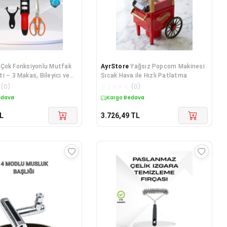
Çok Fonksiyonlu Mutfak
AyrStore
Yağsız Popcorn Makinesi
i – 3 Makas, Bileyici ve
Sıcak Hava ile Hızlı Patlatma
ahil
(
0
)
☆
☆
☆
☆
☆
(
0
)
edava
Kargo Bedava
L
3.726,49
TL