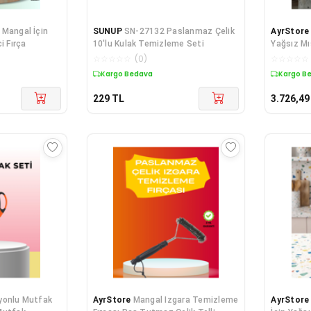
 Mangal İçin
SUNUP
SN-27132 Paslanmaz Çelik
AyrStore
i Fırça
10'lu Kulak Temizleme Seti
Yağsız Mı
☆
☆
☆
☆
☆
(
0
)
☆
☆
☆
☆
☆
Kargo Bedava
Kargo B
229
TL
3.726,49
yonlu Mutfak
AyrStore
Mangal Izgara Temizleme
AyrStore