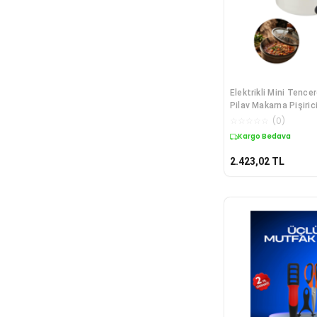
Elektrikli Mini Tence
Pilav Makarna Pişiric
Fonksiyonlu - Lisinya
☆
☆
☆
☆
☆
(
0
)
Kargo Bedava
2.423,02
TL