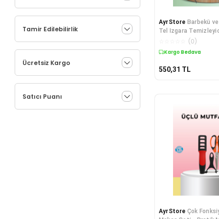
AyrStore
Barbekü ve
Tamir Edilebilirlik
Tel Izgara Temizleyic
☆
☆
☆
☆
☆
(
0
)
Kargo Bedava
Ücretsiz Kargo
550,31
TL
Satıcı Puanı
AyrStore
Çok Fonksi