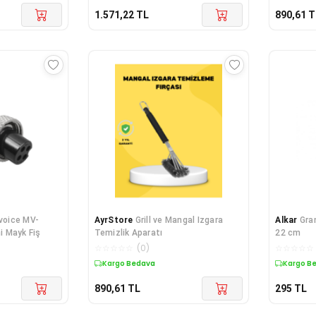
1.571,22
TL
890,61
T
voice MV-
AyrStore
Grill ve Mangal Izgara
Alkar
Gran
ni Mayk Fiş
Temizlik Aparatı
22 cm
☆
☆
☆
☆
☆
(
0
)
☆
☆
☆
☆
☆
Kargo Bedava
Kargo B
890,61
TL
295
TL