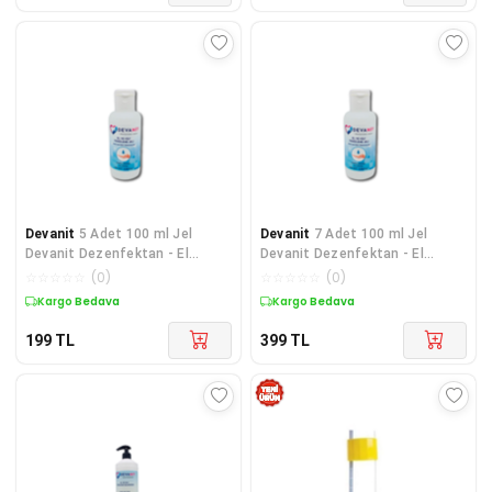
Devanit
5 Adet 100 ml Jel
Devanit
7 Adet 100 ml Jel
Devanit Dezenfektan - El
Devanit Dezenfektan - El
Temizleme Jeli
Temizleme Jeli
☆
☆
☆
☆
☆
(
0
)
☆
☆
☆
☆
☆
(
0
)
Kargo Bedava
Kargo Bedava
199
TL
399
TL