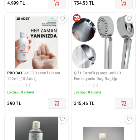
4.999
TL
754,53
TL
PRODAX
Jel El Dezenfektanı
Çift Taraflı (şampuanlı) 3
100ml (15 Adet)
Fonksiyonlu Duş Başlığı
☆
☆
☆
☆
☆
(
0
)
☆
☆
☆
☆
☆
(
0
)
Kargo Bedava
Kargo Bedava
390
TL
315,46
TL