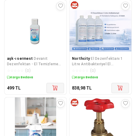
aşk-ı sermest
Devanit
Northcity
El Dezenfektanı 1
Dezenfektan - El Temizleme
Litre Antibakteriyel El
Jeli 25 Adet 100 ml Jel
Temizleme Solüsyonu - 3 Adet
☆
☆
☆
☆
☆
(
0
)
☆
☆
☆
☆
☆
(
0
)
Koli Seti
Kargo Bedava
Kargo Bedava
499
TL
838,98
TL