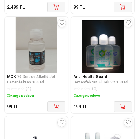
2.499
TL
99
TL
MCK
70 Derece Alkollü Jel
Anti Healts Guard
Dezenfektan 100 Ml
Dezenfektan El Jeli 3 * 100 Ml
☆
☆
☆
☆
☆
(
0
)
☆
☆
☆
☆
☆
(
0
)
Kargo Bedava
Kargo Bedava
99
TL
199
TL