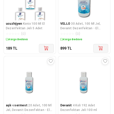
ucuzhijyen
Konix 100 Ml El
VELLO
30 Adet, 100 Ml Jel,
Dezenfektan Jeli 5 Adet
Devanit Dezenfektan - El
Temizleme Jeli
☆
☆
☆
☆
☆
(
0
)
☆
☆
☆
☆
☆
(
0
)
Kargo Bedava
Kargo Bedava
189
TL
899
TL
aşk-ı sermest
20 Adet, 100 Ml
Devanit
4 Koli 192 Adet
Jel, Devanit Dezenfektan - El
Dezenfektan Jeli 100 ml