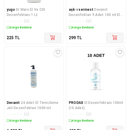
yugo
Dr Mars El Ve Cilt
aşk-ı sermest
Devanit
Dezenfektanı 1 Lt
Dezenfektan 9 Adet 100 ml El
Temizleme Jeli ,
☆
☆
☆
☆
☆
(
0
)
☆
☆
☆
☆
☆
(
0
)
Kargo Bedava
Kargo Bedava
225
TL
299
TL
Devanit
24 Adet El Temizleme
PRODAX
El Dezenfektanı 100ml
Jeli Dezenfektan 1000 ml
(10 Adet)
☆
☆
☆
☆
☆
(
0
)
☆
☆
☆
☆
☆
(
0
)
Kargo Bedava
Kargo Bedava