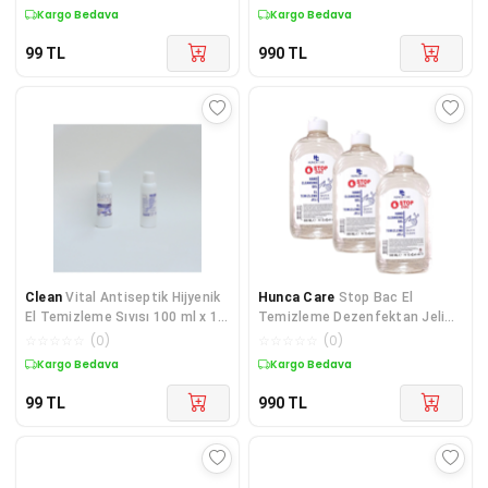
Kargo Bedava
Kargo Bedava
99
TL
990
TL
Clean
Vital Antiseptik Hijyenik
Hunca Care
Stop Bac El
El Temizleme Sıvısı 100 ml x 10
Temizleme Dezenfektan Jeli
Adet
500 ml X 3 Adet
☆
☆
☆
☆
☆
(
0
)
☆
☆
☆
☆
☆
(
0
)
Kargo Bedava
Kargo Bedava
99
TL
990
TL