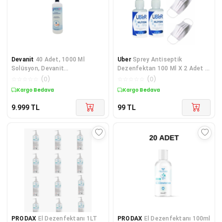
Devanit
40 Adet, 1000 Ml
Uber
Sprey Antiseptik
Solüsyon, Devanit
Dezenfektan 100 Ml X 2 Adet +
Dezenfektan-el Temizleme Jeli
2 Hediye
☆
☆
☆
☆
☆
(
0
)
☆
☆
☆
☆
☆
(
0
)
Kargo Bedava
Kargo Bedava
9.999
TL
99
TL
PRODAX
El Dezenfektanı 1LT
PRODAX
El Dezenfektanı 100ml