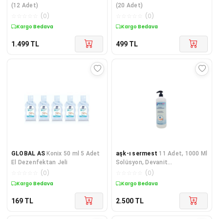
(12 Adet)
(20 Adet)
☆
☆
☆
☆
☆
(
0
)
☆
☆
☆
☆
☆
(
0
)
Kargo Bedava
Kargo Bedava
1.499
TL
499
TL
GLOBAL AS
Konix 50 ml 5 Adet
aşk-ı sermest
11 Adet, 1000 Ml
El Dezenfektan Jeli
Solüsyon, Devanit
Dezenfektan-el Temizleme Jeli
☆
☆
☆
☆
☆
(
0
)
☆
☆
☆
☆
☆
(
0
)
Kargo Bedava
Kargo Bedava
169
TL
2.500
TL