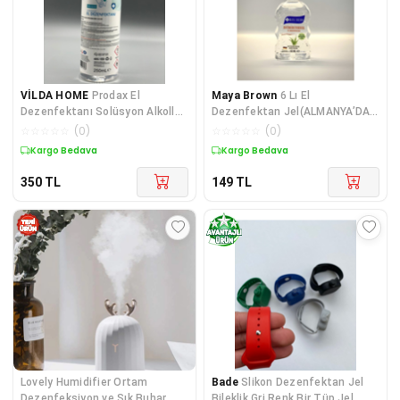
VİLDA HOME
Prodax El
Maya Brown
6 Lı El
Dezenfektanı Solüsyon Alkollü
Dezenfektan Jel(ALMANYA’DA
Ve Qac Bazlı 250mle. Temizlik
GELİŞTİRİLMİŞ)
☆
☆
☆
☆
☆
(
0
)
☆
☆
☆
☆
☆
(
0
)
Ve Hijyen
Kargo Bedava
Kargo Bedava
350
TL
149
TL
Lovely Humidifier Ortam
Bade
Slikon Dezenfektan Jel
Dezenfeksiyon ve Şık Buhar
Bileklik Gri Renk Bir Tüp Jel