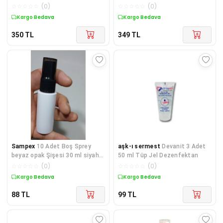
Solisyonu 1 Lt
☆
☆
☆
☆
☆
(
0
)
☆
☆
☆
☆
☆
(
0
)
Kargo Bedava
Kargo Bedava
350
TL
349
TL
Sampex
10 Adet Boş Sprey
aşk-ı sermest
Devanit 3 Adet
beyaz opak Şişesi 30 ml siyah
50 ml Tüp Jel Dezenfektan
Sprey Başlıklı
☆
☆
☆
☆
☆
(
0
)
☆
☆
☆
☆
☆
(
0
)
Kargo Bedava
Kargo Bedava
88
TL
99
TL