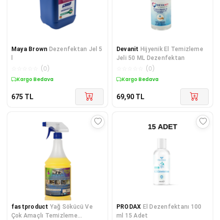
Maya Brown
Dezenfektan Jel 5
Devanit
Hijyenik El Temizleme
l
Jeli 50 ML Dezenfektan
☆
☆
☆
☆
☆
(
0
)
☆
☆
☆
☆
☆
(
0
)
Kargo Bedava
Kargo Bedava
675
TL
69,90
TL
fastproduct
Yağ Sökücü Ve
PRODAX
El Dezenfektanı 100
Çok Amaçlı Temizleme
ml 15 Adet