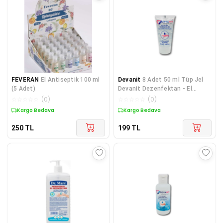
FEVERAN
El Antiseptik 100 ml
Devanit
8 Adet 50 ml Tüp Jel
(5 Adet)
Devanit Dezenfektan - El
Temizleme Jeli
☆
☆
☆
☆
☆
(
0
)
☆
☆
☆
☆
☆
(
0
)
Kargo Bedava
Kargo Bedava
250
TL
199
TL