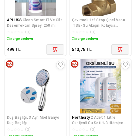
APLUSS
Clean Smart El Ve Cilt
Çevirmeli 1/2 Stop Şipel Vana
Dezenfektan Spreyi 250 ml
TSE- Su Akışını Kolayca
Kontrol Edin
☆
☆
☆
☆
☆
(
0
)
☆
☆
☆
☆
☆
(
0
)
Kargo Bedava
Kargo Bedava
499
TL
513,78
TL
Duş Başlığı, 3 Ayrı Mod Banyo
Northcity
2 Adet 1 Litre
Duş Başlığı
Oksijenli Su Seti %3 Hidrojen
Peroksit - Hijyen ve Temizlik
☆
☆
☆
☆
☆
(
0
)
☆
☆
☆
☆
☆
(
0
)
İçin Etkili Çözüm