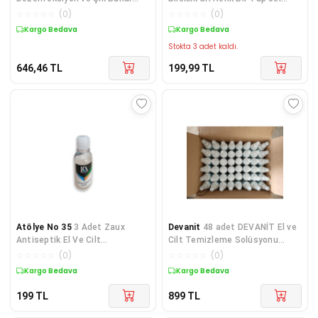
Makinesi
Hediyeli
☆
☆
☆
☆
☆
(
0
)
☆
☆
☆
☆
☆
(
0
)
Kargo Bedava
Kargo Bedava
Stokta 3 adet kaldı.
646,46
TL
199,99
TL
Atölye No 35
3 Adet Zaux
Devanit
48 adet DEVANİT El ve
Antiseptik El Ve Cilt
Cilt Temizleme Solüsyonu
Dezenfektanı 100 ml
48x100 ml. Sprey.
☆
☆
☆
☆
☆
(
0
)
☆
☆
☆
☆
☆
(
0
)
Kargo Bedava
Kargo Bedava
199
TL
899
TL