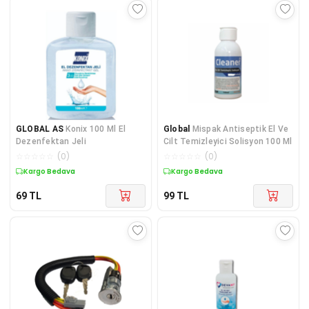
GLOBAL AS
Konix 100 Ml El
Global
Mispak Antiseptik El Ve
Dezenfektan Jeli
Cilt Temizleyici Solisyon 100 Ml
☆
☆
☆
☆
☆
(
0
)
☆
☆
☆
☆
☆
(
0
)
Kargo Bedava
Kargo Bedava
69
TL
99
TL