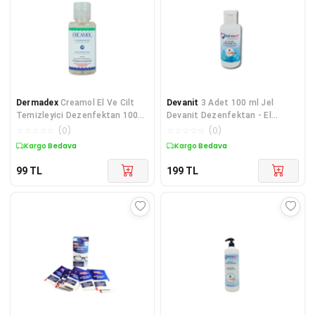
Dermadex
Creamol El Ve Cilt
Devanit
3 Adet 100 ml Jel
Temizleyici Dezenfektan 100
Devanit Dezenfektan - El
ml
Temizleme Jeli
☆
☆
☆
☆
☆
(
0
)
☆
☆
☆
☆
☆
(
0
)
Kargo Bedava
Kargo Bedava
99
TL
199
TL