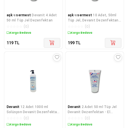
aşk-ı sermest
Devanit 4 Adet
aşk-ı sermest
10 Adet, 50ml
50 ml Tüp Jel Dezenfektan
Tüp Jel, Devanit Dezenfektan -
El Temizleme Jeli
☆
☆
☆
☆
☆
(
0
)
☆
☆
☆
☆
☆
(
0
)
Kargo Bedava
Kargo Bedava
119
TL
199
TL
Devanit
12 Adet 1000 ml
Devanit
2 Adet 50 ml Tüp Jel
Solüsyon Devanit Dezenfektan
Devanit Dezenfektan - El
El Temizleme Jeli
Temizleme Jeli
☆
☆
☆
☆
☆
(
0
)
☆
☆
☆
☆
☆
(
0
)
Kargo Bedava
Kargo Bedava