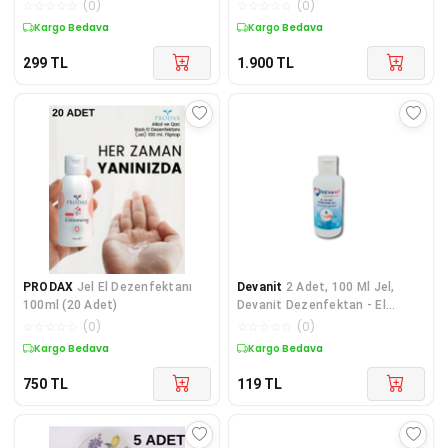
Temizleme Jeli
☆
☆
☆
☆
☆
(
0
)
☆
☆
☆
☆
☆
(
0
)
Kargo Bedava
Kargo Bedava
299
TL
1.900
TL
PRODAX
Jel El Dezenfektanı
Devanit
2 Adet, 100 Ml Jel,
100ml (20 Adet)
Devanit Dezenfektan - El
Temizleme Jeli
☆
☆
☆
☆
☆
(
0
)
☆
☆
☆
☆
☆
(
0
)
Kargo Bedava
Kargo Bedava
750
TL
119
TL