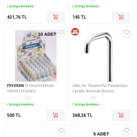
Kargo Bedava
Kargo Bedava
421,76
TL
145
TL
FEVERAN
El Dezenfektanı
Lüks Su Tasarruflu Paslanmaz
100ml (10 Adet)
Lavabo Batarya Borusu
☆
☆
☆
☆
☆
(
0
)
☆
☆
☆
☆
☆
(
0
)
Kargo Bedava
Kargo Bedava
500
TL
368,26
TL