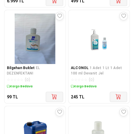
6.999
TL
499
TL
Bilgehan Buklet
EL
ALCONOL
1 Adet 1 Lt 1 Adet
DEZENFEKTANI
100 ml Devanit Jel
☆
☆
☆
☆
☆
(
0
)
☆
☆
☆
☆
☆
(
0
)
Kargo Bedava
Kargo Bedava
99
TL
245
TL