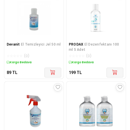
Devanit
El Temizleyici Jel 50 ml
PRODAX
El Dezenfektanı 100
ml 5 Adet
☆
☆
☆
☆
☆
(
0
)
☆
☆
☆
☆
☆
(
0
)
Kargo Bedava
Kargo Bedava
89
TL
199
TL