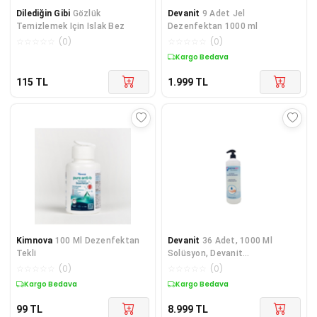
Dilediğin Gibi
Gözlük
Devanit
9 Adet Jel
Temizlemek Için Islak Bez
Dezenfektan 1000 ml
☆
☆
☆
☆
☆
(
0
)
☆
☆
☆
☆
☆
(
0
)
Kargo Bedava
115
TL
1.999
TL
Kimnova
100 Ml Dezenfektan
Devanit
36 Adet, 1000 Ml
Tekli
Solüsyon, Devanit
Dezenfektan-el Temizleme Jeli
☆
☆
☆
☆
☆
(
0
)
☆
☆
☆
☆
☆
(
0
)
Kargo Bedava
Kargo Bedava
99
TL
8.999
TL