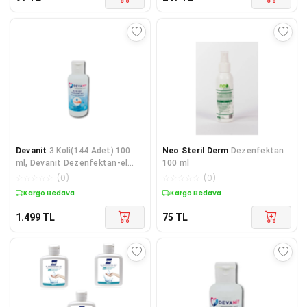
Devanit
3 Koli(144 Adet) 100
Neo Steril Derm
Dezenfektan
ml, Devanit Dezenfektan-el
100 ml
Temizleme Jeli
☆
☆
☆
☆
☆
(
0
)
☆
☆
☆
☆
☆
(
0
)
Kargo Bedava
Kargo Bedava
1.499
TL
75
TL