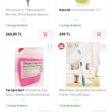
Rezervuar İç Takım Basma
Kanzuk
Limon Kolonyası 1 lt
Butonu Sifon Basma Aparatı
Pump-up
☆
☆
☆
☆
☆
(
0
)
☆
☆
☆
☆
☆
(
0
)
Kargo Bedava
Kargo Bedava
260,89
TL
299
TL
fastproduct
Konsantre Çöp
Mikrafiber Spray Mop Hazneli ve
Aracı Yıkama Ve Dezenfektan
Pratik Temizlik Mopu
Solisyonu 25 Litre
☆
☆
☆
☆
☆
(
0
)
☆
☆
☆
☆
☆
(
0
)
Kargo Bedava
Kargo Bedava