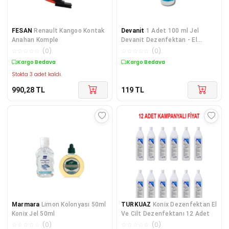
FESAN
Renault Kangoo Kontak
Devanit
1 Adet 100 ml Jel
Anaharı Komple
Devanit Dezenfektan - El
Temizleme Jeli
☆
☆
☆
☆
☆
(
0
)
☆
☆
☆
☆
☆
(
0
)
Kargo Bedava
Kargo Bedava
Stokta 3 adet kaldı.
990,28
TL
119
TL
Marmara
Limon Kolonyası 50ml
TURKUAZ
Konix Dezenfektan El
Konix Jel 50ml
Ve Cilt Dezenfektanı 12 Adet
☆
☆
☆
☆
☆
(
0
)
☆
☆
☆
☆
☆
(
0
)