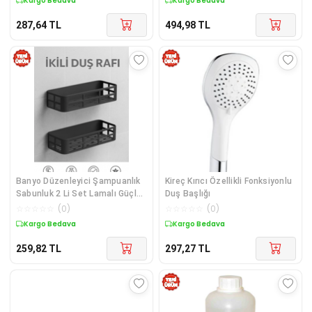
Kargo Bedava
Kargo Bedava
287,64
TL
494,98
TL
Banyo Düzenleyici Şampuanlık
Kireç Kırıcı Özellikli Fonksiyonlu
Sabunluk 2 Li Set Lamalı Güçlü
Duş Başlığı
Kaliteli Yapışkanlı Duş Rafı
☆
☆
☆
☆
☆
(
0
)
☆
☆
☆
☆
☆
(
0
)
Organizer
Kargo Bedava
Kargo Bedava
259,82
TL
297,27
TL