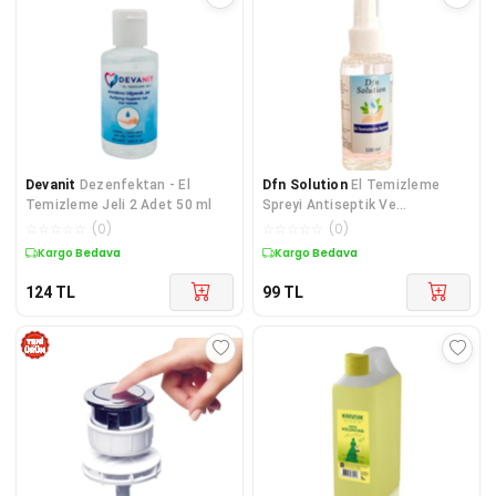
Devanit
Dezenfektan - El
Dfn Solution
El Temizleme
Temizleme Jeli 2 Adet 50 ml
Spreyi Antiseptik Ve
Dezenfektan 100 ml
☆
☆
☆
☆
☆
(
0
)
☆
☆
☆
☆
☆
(
0
)
Kargo Bedava
Kargo Bedava
124
TL
99
TL