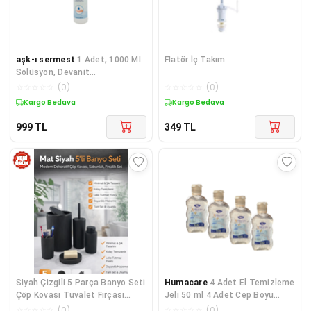
aşk-ı sermest
1 Adet, 1000 Ml
Flatör İç Takım
Solüsyon, Devanit
Dezenfektan-el Temizleme Jeli
☆
☆
☆
☆
☆
(
0
)
☆
☆
☆
☆
☆
(
0
)
Kargo Bedava
Kargo Bedava
999
TL
349
TL
Siyah Çizgili 5 Parça Banyo Seti
Humacare
4 Adet El Temizleme
Çöp Kovası Tuvalet Fırçası
Jeli 50 ml 4 Adet Cep Boyu
Sabunluk Diş Fırçalık
Dezenfektan Antiseptik Jel
☆
☆
☆
☆
☆
(
0
)
☆
☆
☆
☆
☆
(
0
)