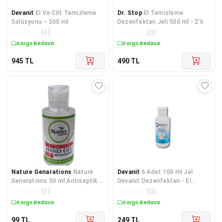
Devanit
El Ve Cilt Temizleme
Dr. Stop
El Temizleme
Solüsyonu – 500 ml
Dezenfektan Jeli 500 ml - 2'li
☆
☆
☆
☆
☆
(
0
)
☆
☆
☆
☆
☆
(
0
)
Kargo Bedava
Kargo Bedava
945
TL
490
TL
Nature Genarations
Nature
Devanit
6 Adet 100 ml Jel
Generations 50 ml Antiseptik El
Devanit Dezenfektan - El
Dezenfektan Jeli
Temizleme Jeli
☆
☆
☆
☆
☆
(
0
)
☆
☆
☆
☆
☆
(
0
)
Kargo Bedava
Kargo Bedava
99
TL
249
TL