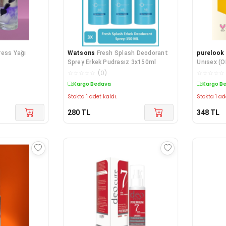
ress Yağı
Watsons
Fresh Splash Deodorant
purelook
Sprey Erkek Pudrasız 3x150ml
Unısex (
☆
☆
☆
☆
☆
(
0
)
☆
☆
☆
☆
☆
Kargo Bedava
Kargo B
Stokta 1 adet kaldı.
Stokta 1 ad
280
TL
348
TL