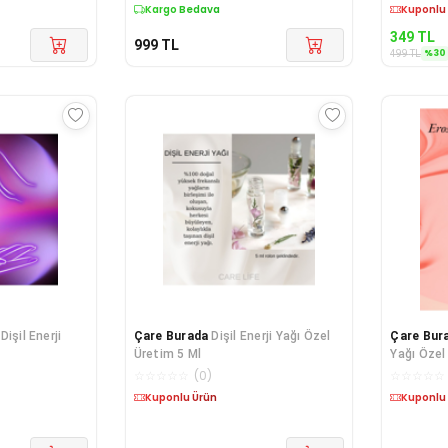
Kargo Bedava
Kargo B
349
TL
999
TL
%
30
499
TL
Dişil Enerji
Çare Burada
Dişil Enerji Yağı Özel
Çare Bur
Üretim 5 Ml
Yağı Özel
☆
☆
☆
☆
☆
(
0
)
☆
☆
☆
☆
☆
Kuponlu Ürün
Kuponlu