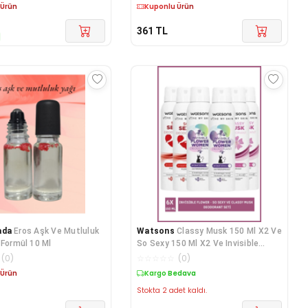
edava
Kargo Bedava
361
TL
ada
Eros Aşk Ve Mutluluk
Watsons
Classy Musk 150 Ml X2 Ve
 Formül 10 Ml
So Sexy 150 Ml X2 Ve Invisible
Flower 15
(
0
)
☆
☆
☆
☆
☆
(
0
)
 Ürün
Kargo Bedava
Stokta 2 adet kaldı.