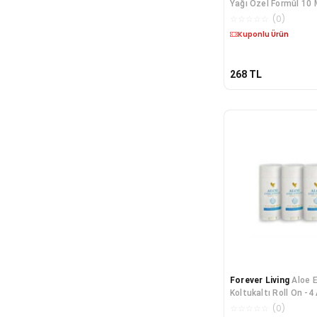
Yağı Özel Formül 10 
☆
☆
☆
☆
☆
(
0
)
Kargo Bedava
268
TL
Forever Living
Aloe E
Koltukaltı Roll On -4
☆
☆
☆
☆
☆
(
0
)