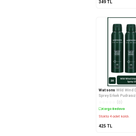
349
TL
Watsons
Wild Wind 
Sprey Erkek Pudrası
☆
☆
☆
☆
☆
(
0
)
Kargo Bedava
Stokta 4 adet kaldı.
425
TL