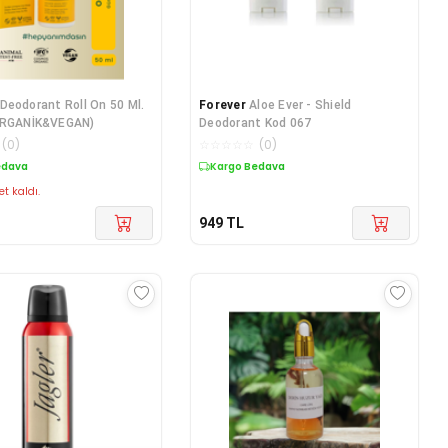
Deodorant Roll On 50 Ml.
Forever
Aloe Ever - Shield
ORGANİK&VEGAN)
Deodorant Kod 067
(
0
)
☆
☆
☆
☆
☆
(
0
)
edava
Kargo Bedava
et kaldı.
949
TL