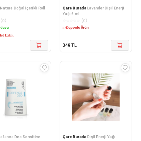
Nature Doğal İçerikli Roll
Çare Burada
Lavander Dişil Enerji
Yağı 6 ml
(
0
)
☆
☆
☆
☆
☆
(
0
)
edava
Kargo Bedava
et kaldı.
349
TL
efence Deo Sensitive
Çare Burada
Dişil Enerji Yağı