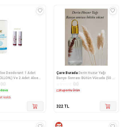
loe Deodorant 1 Adet
Çare Burada
Derin Huzur Yağı
OLLON,) Ve 2 Adet Aloe
Banyo Sonrası Bütün Vücuda (50 Ml
 - 022
)
(
0
)
☆
☆
☆
☆
☆
(
0
)
edava
Kuponlu Ürün
et kaldı.
322
TL