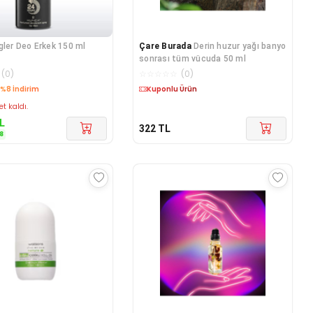
gler Deo Erkek 150 ml
Çare Burada
Derin huzur yağı banyo
sonrası tüm vücuda 50 ml
(
0
)
☆
☆
☆
☆
☆
(
0
)
%8 İndirim
Kargo Bedava
et kaldı.
L
322
TL
8