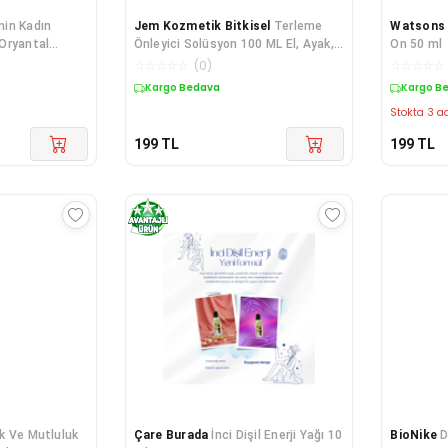
in Kadın
Jem Kozmetik Bitkisel
Terleme
Watsons
Oryantal
Önleyici Solüsyon 100 ML El, Ayak,
On 50 ml
Koltukaltı
☆
☆
☆
☆
☆
(
0
)
☆
☆
☆
☆
☆
Kargo Bedava
Kargo B
Stokta 3 ad
199
TL
199
TL
k Ve Mutluluk
Çare Burada
İnci Dişil Enerji Yağı 10
BioNike
D