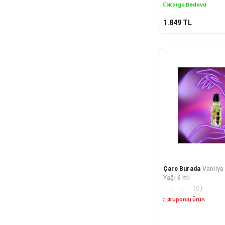
Kargo Bedava
1.849
TL
Çare Burada
Vanilya 
Yağı 6 ml
☆
☆
☆
☆
☆
(
0
)
Kargo Bedava