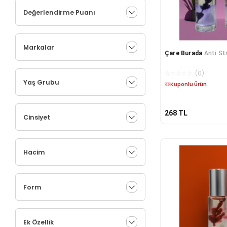
Değerlendirme Puanı
Markalar
Çare Burada
Anti St
☆
☆
☆
☆
☆
(
0
)
Yaş Grubu
Kargo Bedava
268
TL
Cinsiyet
Hacim
Form
Ek Özellik