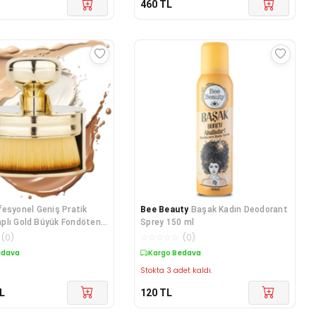
460
TL
fesyonel Geniş Pratik
Bee Beauty
Başak Kadın Deodorant
plı Gold Büyük Fondöten
Sprey 150 ml
(
0
)
☆
☆
☆
☆
☆
(
0
)
edava
Kargo Bedava
Stokta 3 adet kaldı.
L
120
TL