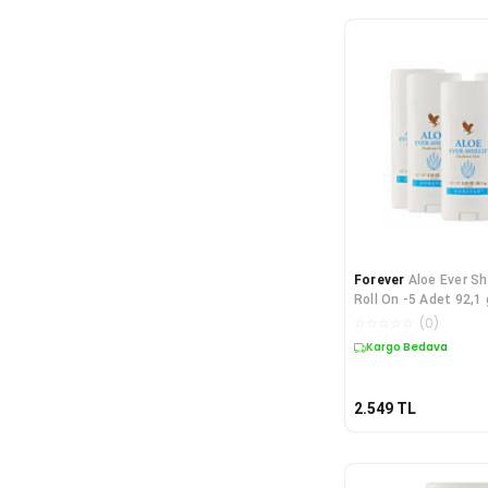
Forever
Aloe Ever Sh
Roll On -5 Adet 92,1 
☆
☆
☆
☆
☆
(
0
)
Kargo Bedava
2.549
TL