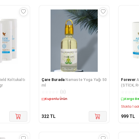
ield Koltukaltı
Çare Burada
Namaste Yoga Yağı 50
Forever
A
gr
ml
(STİCK, R
Lips -067
☆
☆
☆
☆
☆
(
0
)
☆
☆
☆
☆
☆
Kuponlu Ürün
Kargo B
Stokta 1 ad
322
TL
999
TL