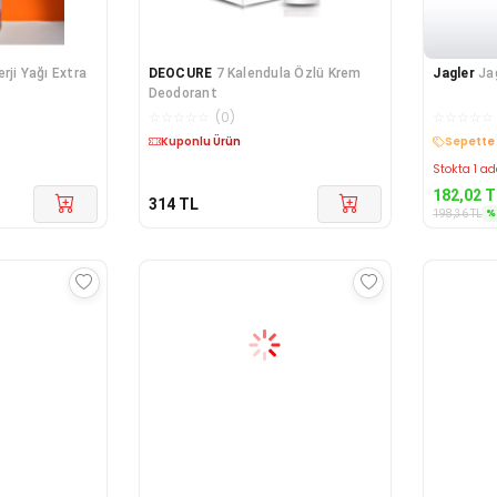
erji Yağı Extra
DEOCURE
7 Kalendula Özlü Krem
Jagler
Ja
Deodorant
☆
☆
☆
☆
☆
(
0
)
☆
☆
☆
☆
☆
Kargo Bedava
Sepette 
Stokta 1 ad
182,02
T
314
TL
%
198,36
TL