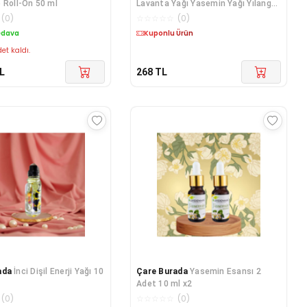
 Roll-On 50 ml
Lavanta Yağı Yasemin Yağı Yılang
Yılang Yağı 5
(
0
)
☆
☆
☆
☆
☆
(
0
)
edava
Kargo Bedava
et kaldı.
L
268
TL
ada
İnci Dişil Enerji Yağı 10
Çare Burada
Yasemin Esansı 2
Adet 10 ml x2
(
0
)
☆
☆
☆
☆
☆
(
0
)