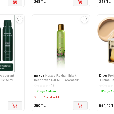
268
TL
268
TL
Deodorant
nurxos
Nurxos Reyhan Erkek
Diger
Pro
z 3x150ml
Deodorant 150 ML – Aromatik
Tutma Sa
Parfüm Spreyi - 9
Yayma Fı
☆
☆
☆
☆
☆
(
0
)
☆
☆
☆
☆
☆
Kargo Bedava
Kargo B
Stokta 5 adet kaldı.
250
TL
554,40
T