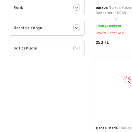
Renk
nurxos
Nurxos Yasem
Deodorant 150 ML – 
Çiçeksi Parfüm S
☆
☆
☆
☆
☆
(
0
)
Kargo Bedava
Ücretsiz Kargo
Stokta 5 adet kaldı.
250
TL
Satıcı Puanı
Çare Burada
Eros Aş