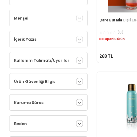
Menşei
Çare Burada
Dişil En
☆
☆
☆
☆
☆
(
0
)
İçerik Yazısı
Kargo Bedava
268
TL
Kullanım Talimatı/Uyarıları
Ürün Güvenliği Bilgisi
Koruma Süresi
Beden