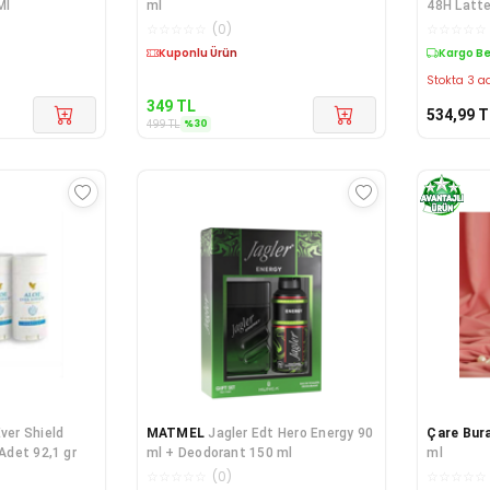
Ml
ml
48H Latte
☆
☆
☆
☆
☆
(
0
)
☆
☆
☆
☆
☆
Kargo Bedava
Kargo B
Stokta 3 ad
349
TL
534,99
T
%
30
499
TL
ver Shield
MATMEL
Jagler Edt Hero Energy 90
Çare Bur
 Adet 92,1 gr
ml + Deodorant 150 ml
ml
☆
☆
☆
☆
☆
(
0
)
☆
☆
☆
☆
☆