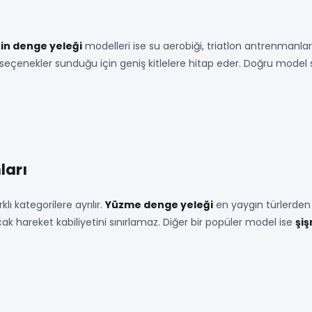
kin denge yeleği
modelleri ise su aerobiği, triatlon antrenmanları 
çenekler sunduğu için geniş kitlelere hitap eder. Doğru model s
ları
ı kategorilere ayrılır.
Yüzme denge yeleği
en yaygın türlerden b
ncak hareket kabiliyetini sınırlamaz. Diğer bir popüler model ise
şi