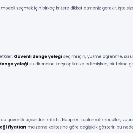
modeli seçmek için birkaç kritere dikkat etmeniz gerekir. İşte siz
tkiler.
Güvenli denge yeleği
seçimi için, yüzme öğrenme, su üstü
denge yeleği
su direncine karşı optimize edilmişken, bir tekne g
güvenlik açısından kritiktir. Neopren kaplamalı modeller, vücut ı
ği fiyatları
malzeme kalitesine göre değişiklik gösterir; bu nede