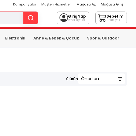
Kampanyalar
Müşteri Hizmetleri
Mağaza Aç
Mağaza Girişi
Giriş Yap
Sepetim
veya üye ol
ürün yok
Elektronik
Anne & Bebek & Çocuk
Spor & Outdoor
0
ürün