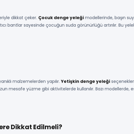
riyle dikkat çeker.
Çocuk denge yeleği
modellerinde, başın suya
ıtıcı bantlar sayesinde çocuğun suda görünürlüğü artırılır. Bu yelekle
yanıklı malzemelerden yapılır.
Yetişkin denge yeleği
seçenekler
k ve uzun mesafe yüzme gibi aktivitelerde kullanılır. Bazı modellerde,
ere Dikkat Edilmeli?