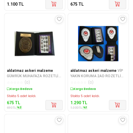
1.100
TL
675
TL
aldatmaz askeri malzeme
aldatmaz askeri malzeme
VİP
GÜMRÜK MUHAFAZA ROZETLİ
YAKIN KORUMA 2AD ROZETLİ
CÜZDANI AL - SADECE KURUM
CÜZDANI + 1AD YAKIN KORUMA
☆
☆
☆
☆
☆
(
0
)
☆
☆
☆
☆
☆
(
0
)
ADRESINE GONDER
KEMER ROZ
Sepette %2 İndirim
Sepette %1 İndirim
Stokta 5 adet kaldı.
Stokta 5 adet kaldı.
675
TL
1.290
TL
%
2
%
1
690
TL
1.300
TL