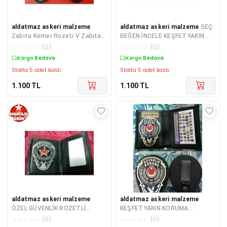
aldatmaz askeri malzeme
aldatmaz askeri malzeme
SEÇ
Zabıta Kemer Rozetı V Zabıta
BEĞEN İNCELE KEŞFET.YAKIN
Rozetli Cüzdanı - Sadece
KORUMA ROZETLİ CÜZDANI ve
☆
☆
☆
☆
☆
(
0
)
☆
☆
☆
☆
☆
(
0
)
Kurum Adres
KEMER ROZ
Kargo Bedava
Kargo Bedava
Stokta 5 adet kaldı.
Stokta 5 adet kaldı.
1.100
TL
1.100
TL
aldatmaz askeri malzeme
aldatmaz askeri malzeme
ÖZEL GÜVENLİK ROZETLİ
KEŞFET.YAKIN KORUMA
CÜZDANI, +1 ROZET SATINAL-
ROZETLİ CÜZDANI v KEMER
☆
☆
☆
☆
☆
(
0
)
☆
☆
☆
☆
☆
(
0
)
SIVILE SATILMAZ.
ROZETİ SATINAL.SIVILE