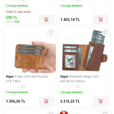
☆
☆
☆
☆
☆
(
0
)
☆
☆
☆
☆
☆
(
0
)
ADRESINE GONDERILI
Sepette %14 İndirim
Kargo Bedava
Stokta 5 adet kaldı.
590
TL
1.453,14
TL
%
14
690
TL
Diger
Pedro Slim Deri Kartlık
Diger
Mondello Magic Deri
V18 Taba
Kartlık G2 Kahve
☆
☆
☆
☆
☆
(
0
)
☆
☆
☆
☆
☆
(
0
)
Kargo Bedava
Kargo Bedava
1.356,26
TL
2.215,23
TL