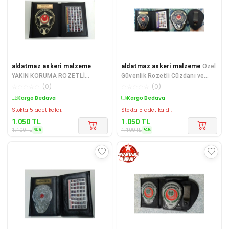
aldatmaz askeri malzeme
aldatmaz askeri malzeme
Özel
YAKIN KORUMA ROZETLİ
Güvenlik Rozetli Cüzdanı ve
CÜZDANI+KEMER ROZETI
Kemer Rozeti Satınal.Sadece
☆
☆
☆
☆
☆
(
0
)
☆
☆
☆
☆
☆
(
0
)
SATINAL-SIVILE SATILMAZ
Özel
Sepette %5 İndirim
Sepette %5 İndirim
Stokta 5 adet kaldı.
Stokta 5 adet kaldı.
1.050
TL
1.050
TL
%
5
%
5
1.100
TL
1.100
TL