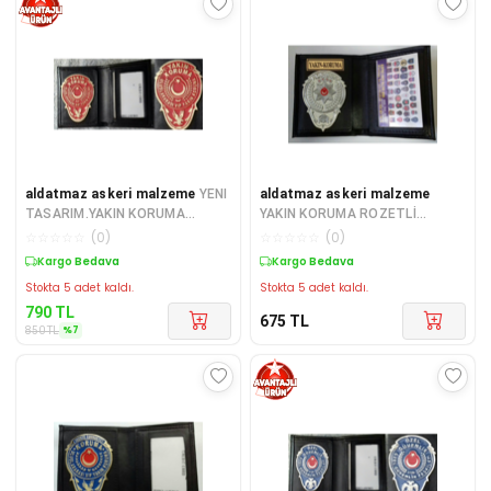
aldatmaz askeri malzeme
YENI
aldatmaz askeri malzeme
TASARIM.YAKIN KORUMA
YAKIN KORUMA ROZETLİ
ROZETLİ CÜZDANI v +1 ADET
CÜZDAN SATINAL.SADECE
☆
☆
☆
☆
☆
(
0
)
☆
☆
☆
☆
☆
(
0
)
ROZET SATINAL
YAKIN KORUMA PERS SATI
Sepette %7 İndirim
Kargo Bedava
Stokta 5 adet kaldı.
Stokta 5 adet kaldı.
790
TL
675
TL
%
7
850
TL