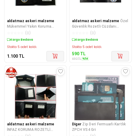
aldatmaz askeri malzeme
aldatmaz askeri malzeme
Özel
Mükemmel Yakın Koruma
Güvenlik Rozetli Cüzdanı
Rozetli Cüzdanı,kemer Rozeti
Satınal.sıvıle Satılmaz.
☆
☆
☆
☆
☆
(
0
)
☆
☆
☆
☆
☆
(
0
)
Satınal-sıvıle
Kargo Bedava
Sepette %14 İndirim
Stokta 5 adet kaldı.
Stokta 5 adet kaldı.
590
TL
1.100
TL
%
14
690
TL
aldatmaz askeri malzeme
Diger
Zip Deri Fermuarlı Kartlık
İNFAZ KORUMA ROZETLİ
ZPCH VS4 Gri
CÜZDANI AL - SADECE KURUM