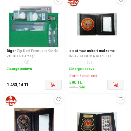
Diger
Zip Deri Fermuarlı Kartlık
aldatmaz askeri malzeme
ZPCH ERC4 Yeşil
İNFAZ KORUMA ROZETLİ
CÜZDANI AL - SADECE KURUM
☆
☆
☆
☆
☆
(
0
)
☆
☆
☆
☆
☆
(
0
)
ADRESINE GONDERILI
Kargo Bedava
Sepette %14 İndirim
Stokta 5 adet kaldı.
590
TL
1.453,14
TL
%
14
690
TL