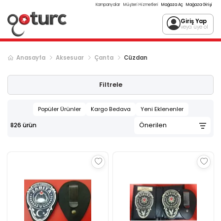
Kampanyalar
Müşteri Hizmetleri
Mağaza Aç
Mağaza Girişi
Giriş Yap
veya üye ol
Anasayfa
Aksesuar
Çanta
Cüzdan
Sonraki ürün sayfası, sayfa
2
Filtrele
Popüler Ürünler
Kargo Bedava
Yeni Eklenenler
826
ürün