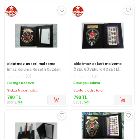
aldatmaz askeri malzeme
aldatmaz askeri malzeme
Infaz Koruma Rozetlı Cüzdanı,
ÖZEL GÜVENLİK ROZETLİ
1 Infaz Koruma Rozeti (METAL)
CÜZDANI v +1-ROZET
☆
☆
☆
☆
☆
(
0
)
☆
☆
☆
☆
☆
(
0
)
Satın
SATINAL.SIVILE SATILMAZ
Sepette %7 İndirim
Sepette %7 İndirim
Stokta 5 adet kaldı.
Stokta 5 adet kaldı.
790
TL
790
TL
%
7
%
7
850
TL
850
TL