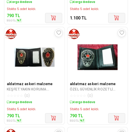
Sepette %7 İndirim
Kargo Bedava
Stokta 5 adet kaldı.
Stokta 5 adet kaldı.
790
TL
1.100
TL
%
7
850
TL
aldatmaz askeri malzeme
aldatmaz askeri malzeme
KEŞFET.YAKIN KORUMA
ÖZEL GÜVENLİK ROZETLİ
ROZETLİ CÜZDANI v +1 ADET
CÜZDANI, +1 ROZET SATINAL-
☆
☆
☆
☆
☆
(
0
)
☆
☆
☆
☆
☆
(
0
)
ROZET SATINAL-SIVIL
SIVILE SATILMAZ.
Sepette %7 İndirim
Sepette %7 İndirim
Stokta 5 adet kaldı.
Stokta 5 adet kaldı.
790
TL
790
TL
%
7
%
7
850
TL
850
TL