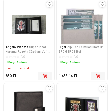
Angelo Planeta
Super-infaz
Diger
Zip Deri Fermuarlı Kartlık
Koruma Rozetlı Cüzdanı Ve 1
ZPCH ERC3 Bej
Ikm Cüzdan Rozeti Al-kuru
☆
☆
☆
☆
☆
(
0
)
☆
☆
☆
☆
☆
(
0
)
Kargo Bedava
Kargo Bedava
Stokta 5 adet kaldı.
850
TL
1.453,14
TL