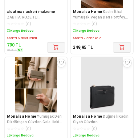
aldatmaz askeri malzeme
Monalisa Home
Kadın İthal
ZABITA ROZETLI
Yumuşak Vegan Deri Portföy
CÜZDANI+ZABITA ANAHTARLIK
Cüzdan Nilusa Modeli
☆
☆
☆
☆
☆
(
0
)
☆
☆
☆
☆
☆
(
0
)
MASKOTU AL-KURUM ADRESİN
Sepette %7 İndirim
Kargo Bedava
Stokta 5 adet kaldı.
Stokta 2 adet kaldı.
790
TL
349,95
TL
%
7
850
TL
Monalisa Home
Yumuşak Deri
Monalisa Home
Düğmeli Kadın
Dikdörtgen Cüzdan Gale Haki
Siyah Cüzdan
Yeşil
☆
☆
☆
☆
☆
(
0
)
☆
☆
☆
☆
☆
(
0
)
Kargo Bedava
Kargo Bedava