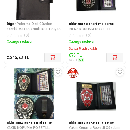
Diger
Palermo Deri Cüzdan
aldatmaz askeri malzeme
Kartlık Mekanizmalı RST1 Siyah
İNFAZ KORUMA ROZETLİ
CÜZDANI AL - SADECE KURUM
☆
☆
☆
☆
☆
(
0
)
☆
☆
☆
☆
☆
(
0
)
ADRESINE GONDERILI
Kargo Bedava
Sepette %2 İndirim
Stokta 5 adet kaldı.
675
TL
2.215,23
TL
%
2
690
TL
aldatmaz askeri malzeme
aldatmaz askeri malzeme
YAKIN KORUMA ROZETLİ
Yakın Koruma Rozetli Cüzdanı