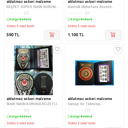
aldatmaz askeri malzeme
aldatmaz askeri malzeme
KEŞFET SÜPER.YAKIN KORUMA
Gümrük Muhafaza Rozetli
ROZETLİ CÜZDANI
2adet Cüzdan Satınal-sadece
☆
☆
☆
☆
☆
(
0
)
☆
☆
☆
☆
☆
(
0
)
SATINAL.SIVILE SATILMAZ
Kurum Adresın
Kargo Bedava
Kargo Bedava
Stokta 5 adet kaldı.
Stokta 5 adet kaldı.
590
TL
1.100
TL
aldatmaz askeri malzeme
aldatmaz askeri malzeme
WAW.YAKIN KORUMA ROZETLİ
Sanayi Ve Teknoloji
CÜZDANI v KEMER ROZETİ
Bakanlığı,rozetli Cüzdanı
☆
☆
☆
☆
☆
(
0
)
☆
☆
☆
☆
☆
(
0
)
SATINAL.SIVILE SA
Al,kurum Adresıne G
Kargo Bedava
Kargo Bedava
Stokta 5 adet kaldı.
Stokta 5 adet kaldı.