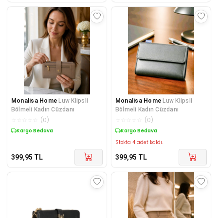
Monalisa Home
Luw Klipsli
Monalisa Home
Luw Klipsli
Bölmeli Kadın Cüzdanı
Bölmeli Kadın Cüzdanı
☆
☆
☆
☆
☆
(
0
)
☆
☆
☆
☆
☆
(
0
)
Kargo Bedava
Kargo Bedava
Stokta 4 adet kaldı.
399,95
TL
399,95
TL