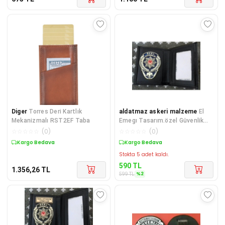
Diger
Torres Deri Kartlık
aldatmaz askeri malzeme
El
Mekanizmalı RST2EF Taba
Emegı Tasarım.özel Güvenlik
Rozetli Cüzdan Al-sıvıle
☆
☆
☆
☆
☆
(
0
)
☆
☆
☆
☆
☆
(
0
)
Satılmaz.
Kargo Bedava
Sepette %2 İndirim
Stokta 5 adet kaldı.
590
TL
1.356,26
TL
%
2
599
TL