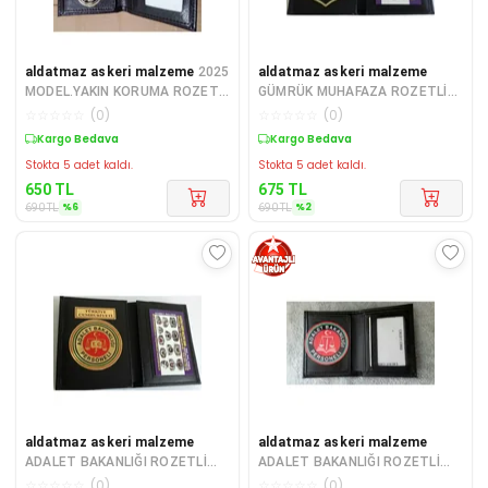
aldatmaz askeri malzeme
2025
aldatmaz askeri malzeme
MODEL.YAKIN KORUMA ROZETLİ
GÜMRÜK MUHAFAZA ROZETLİ
CÜZDANI SATINAL.SIVILE
CÜZDANI AL - SADECE KURUM
☆
☆
☆
☆
☆
(
0
)
☆
☆
☆
☆
☆
(
0
)
SATILMAZ.
ADRESINE GONDER
Sepette %6 İndirim
Sepette %2 İndirim
Stokta 5 adet kaldı.
Stokta 5 adet kaldı.
650
TL
675
TL
%
6
%
2
690
TL
690
TL
aldatmaz askeri malzeme
aldatmaz askeri malzeme
ADALET BAKANLIĞI ROZETLİ
ADALET BAKANLIĞI ROZETLİ
CÜZDANI-KURUM ADRESINE
CÜZDANI AL - SADECE KURUM
☆
☆
☆
☆
☆
(
0
)
☆
☆
☆
☆
☆
(
0
)