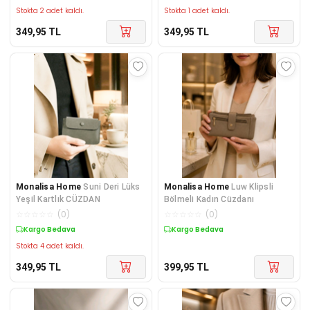
Stokta 2 adet kaldı.
Stokta 1 adet kaldı.
349,95
TL
349,95
TL
Monalisa Home
Suni Deri Lüks
Monalisa Home
Luw Klipsli
Yeşil Kartlık CÜZDAN
Bölmeli Kadın Cüzdanı
☆
☆
☆
☆
☆
(
0
)
☆
☆
☆
☆
☆
(
0
)
Kargo Bedava
Kargo Bedava
Stokta 4 adet kaldı.
349,95
TL
399,95
TL