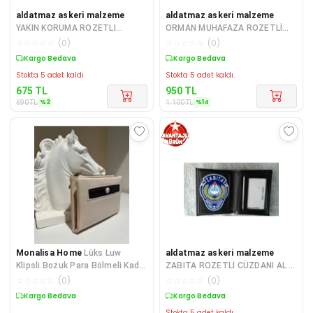
aldatmaz askeri malzeme
aldatmaz askeri malzeme
YAKIN KORUMA ROZETLI
ORMAN MUHAFAZA ROZETLİ
CÜZDANI SATINAL,SIPARIS
CÜZDAN+KEMER ROZETİ AL -
☆
☆
☆
☆
☆
(
0
)
☆
☆
☆
☆
☆
(
0
)
VER.SIVILE SATILMAZ.
SADECE KURUM ADRE
Sepette %2 İndirim
Sepette %14 İndirim
Stokta 5 adet kaldı.
Stokta 5 adet kaldı.
675
TL
950
TL
%
2
%
14
690
TL
1.100
TL
Monalisa Home
Lüks Luw
aldatmaz askeri malzeme
Klipsli Bozuk Para Bölmeli Kadın
ZABITA ROZETLİ CÜZDANI AL -
Cüzdanı
SADECE KURUM ADRESINE
☆
☆
☆
☆
☆
(
0
)
☆
☆
☆
☆
☆
(
0
)
GONDERILIR - SI
Kargo Bedava
Sepette %14 İndirim
Stokta 5 adet kaldı.