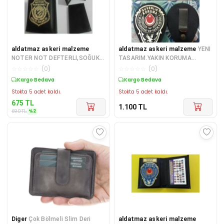
aldatmaz askeri malzeme
aldatmaz askeri malzeme
YENI
NOTER NOT DEFTERLI,SOĞUK
TASARIM.YAKIN KORUMA
DAMGALI CÜZDAN
ROZETLİ CÜZDANI v KEMER
☆
☆
☆
☆
☆
(
0
)
☆
☆
☆
☆
☆
(
0
)
SATINAL.KURUM ADRESINE GO
ROZETİ SATINAL.
Sepette %2 İndirim
Kargo Bedava
Stokta 5 adet kaldı.
Stokta 5 adet kaldı.
675
TL
1.100
TL
%
2
690
TL
Diger
Çok Bölmeli Slim Deri
aldatmaz askeri malzeme