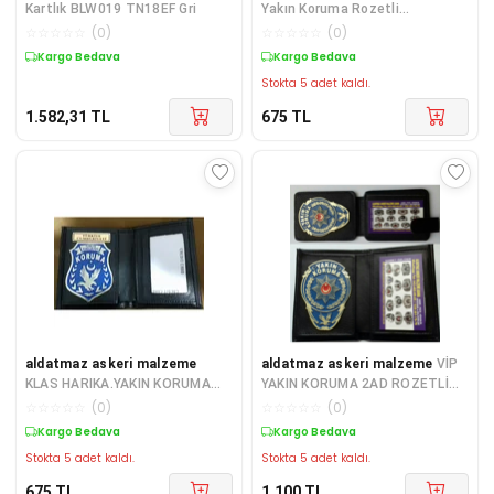
Kartlık BLW019 TN18EF Gri
Yakın Koruma Rozetli
Cüzdanı,Al.Sadece Yakın
☆
☆
☆
☆
☆
(
0
)
☆
☆
☆
☆
☆
(
0
)
Koruma Görevlisi Sip
Kargo Bedava
Kargo Bedava
Stokta 5 adet kaldı.
1.582,31
TL
675
TL
aldatmaz askeri malzeme
aldatmaz askeri malzeme
VİP
KLAS HARIKA.YAKIN KORUMA
YAKIN KORUMA 2AD ROZETLİ
ROZETLİ CÜZDANI
CÜZDANI AL +YAKIN KORUMA
☆
☆
☆
☆
☆
(
0
)
☆
☆
☆
☆
☆
(
0
)
SATINAL.SIVILE SATILMAZ
ROZETLI CÜZ
Kargo Bedava
Kargo Bedava
Stokta 5 adet kaldı.
Stokta 5 adet kaldı.
675
TL
1.100
TL