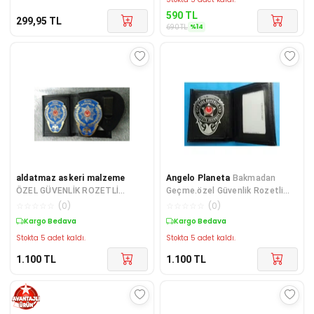
590
TL
299,95
TL
%
14
690
TL
aldatmaz askeri malzeme
Angelo Planeta
Bakmadan
ÖZEL GÜVENLİK ROZETLİ
Geçme.özel Güvenlik Rozetli
CÜZDANI+ÖZEL GÜVENLİK
Cüzdanı Özel Güvenlik Kemer
☆
☆
☆
☆
☆
(
0
)
☆
☆
☆
☆
☆
(
0
)
KEMER ROZETİ SATINAL-
Kargo Bedava
Kargo Bedava
Stokta 5 adet kaldı.
Stokta 5 adet kaldı.
1.100
TL
1.100
TL