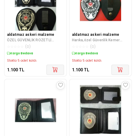
aldatmaz askeri malzeme
aldatmaz askeri malzeme
ÖZEL GÜVENLİK ROZETLİ
Harıka,özel Güvenlik Kemer
CÜZDANI ve KEMER ROZETİ
Rozeti Güvenlik Rozetli
☆
☆
☆
☆
☆
(
0
)
☆
☆
☆
☆
☆
(
0
)
SATINAL-SIVILE SATI
Cüzdanı Satına
Kargo Bedava
Kargo Bedava
Stokta 5 adet kaldı.
Stokta 5 adet kaldı.
1.100
TL
1.100
TL