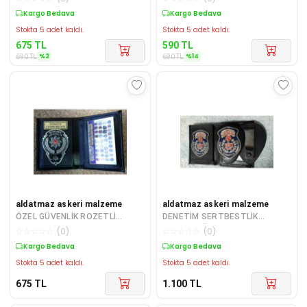
GONDERILIR-SIVILE
ADRESINE GONDE
Sepette %2 İndirim
Sepette %14 İndirim
Stokta 5 adet kaldı.
Stokta 5 adet kaldı.
675
TL
590
TL
%
2
%
14
690
TL
690
TL
aldatmaz askeri malzeme
aldatmaz askeri malzeme
ÖZEL GÜVENLİK ROZETLİ
DENETİM SERTBESTLİK
CÜZDAN SATINAL.SADECE
MÜDÜRLÜĞÜ ROZETLİ
☆
☆
☆
☆
☆
(
0
)
☆
☆
☆
☆
☆
(
0
)
ÖZEL GÜVENLİK GOREVLI
CÜZDANI+KEMER ROZETİ AL - S
Kargo Bedava
Kargo Bedava
Stokta 5 adet kaldı.
Stokta 5 adet kaldı.
675
TL
1.100
TL