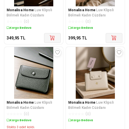
Monalisa Home
Luw Klipsli
Monalisa Home
Luw Klipsli
Bölmeli Kadın Cüzdanı
Bölmeli Kadın Cüzdanı
☆
☆
☆
☆
☆
(
0
)
☆
☆
☆
☆
☆
(
0
)
Kargo Bedava
Kargo Bedava
349,95
TL
399,95
TL
Monalisa Home
Luw Klipsli
Monalisa Home
Luw Klipsli
Bölmeli Kadın Cüzdanı
Bölmeli Kadın Cüzdanı
☆
☆
☆
☆
☆
(
0
)
☆
☆
☆
☆
☆
(
0
)
Kargo Bedava
Kargo Bedava
Stokta 3 adet kaldı.