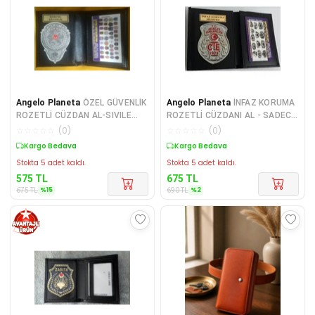
Angelo Planeta
ÖZEL GÜVENLİK
Angelo Planeta
İNFAZ KORUMA
ROZETLİ CÜZDAN AL-SIVILE
ROZETLİ CÜZDANI AL - SADECE
SATILMAZ.
KURUM ADRESINE GONDERILI
☆
☆
☆
☆
☆
(
0
)
☆
☆
☆
☆
☆
(
0
)
Sepette %15 İndirim
Sepette %2 İndirim
Stokta 5 adet kaldı.
Stokta 5 adet kaldı.
575
TL
675
TL
%
15
%
2
675
TL
690
TL