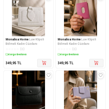
Monalisa Home
Luw Klipsli
Monalisa Home
Luw Klipsli
Bölmeli Kadın Cüzdanı
Bölmeli Kadın Cüzdanı
☆
☆
☆
☆
☆
(
0
)
☆
☆
☆
☆
☆
(
0
)
Kargo Bedava
Kargo Bedava
349,95
TL
349,95
TL