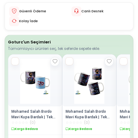
Güvenli Ödeme
Canlı Destek
Kolay İade
Goturc'un Seçimleri
Tamamlayıcı ürünleri seç, tek seferde sepete ekle.
Mohamed Salah Bordo
Mohamed Salah Bordo
Mohamed 
Mavi Kupa Bardak | Tek
Mavi Kupa Bardak | Tek
Mavi Kupa
☆
☆
☆
☆
☆
(
0
)
☆
☆
☆
☆
☆
(
0
)
☆
☆
☆
☆
☆
Adet K0499
Adet K0498
Adet K04
Kargo Bedava
Kargo Bedava
Kargo B