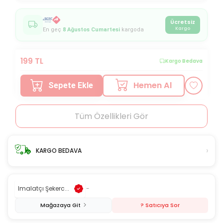
Ücretsiz
Kargo
En geç
8 Ağustos Cumartesi
kargoda
199
TL
Kargo Bedava
Hemen Al
Sepete Ekle
Tüm Özellikleri Gör
›
KARGO BEDAVA
Imalatçı Şekerc...
-
Mağazaya Git
? Satıcıya Sor