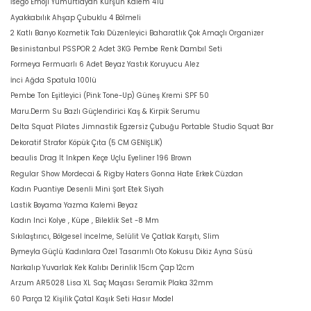
İsego Emoji Yumurtlayan Kurşun Kalem 4'lü
Ayakkabılık Ahşap Çubuklu 4 Bölmeli
2 Katlı Banyo Kozmetik Takı Düzenleyici Baharatlık Çok Amaçlı Organizer
Besinistanbul PSSPOR 2 Adet 3KG Pembe Renk Dambıl Seti
Formeya Fermuarlı 6 Adet Beyaz Yastık Koruyucu Alez
İnci Ağda Spatula 100lü
Pembe Ton Eşitleyici (Pink Tone-Up) Güneş Kremi SPF 50
Maru.Derm Su Bazlı Güçlendirici Kaş & Kirpik Serumu
Delta Squat Pilates Jimnastik Egzersiz Çubuğu Portable Studio Squat Bar
Dekoratif Strafor Köpük Çıta (5 CM GENİŞLİK)
beaulis Drag It Inkpen Keçe Uçlu Eyeliner 196 Brown
Regular Show Mordecai & Rigby Haters Gonna Hate Erkek Cüzdan
Kadın Puantiye Desenli Mini Şort Etek Siyah
Lastik Boyama Yazma Kalemi Beyaz
Kadın Inci Kolye , Küpe , Bileklik Set -8 Mm
Sıkılaştırıcı, Bölgesel İncelme, Selülit Ve Çatlak Karşıtı, Slim
Bymeyla Güçlü Kadınlara Özel Tasarımlı Oto Kokusu Dikiz Ayna Süsü
Narkalıp Yuvarlak Kek Kalıbı Derinlik 15cm Çap 12cm
Arzum AR5028 Lisa XL Saç Maşası Seramik Plaka 32mm
60 Parça 12 Kişilik Çatal Kaşık Seti Hasır Model