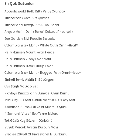
En Çok Satanlar
Acousticworld Hello Kitty Peluş Oyuncak
Timberback Core Sırt Çantası
Timberland Tdwgf2183201 Kol Saati
Ahşap Marin Deniz Feneri Dekoratif Hediyelik
Bee Garden Sivi Propolis Ekstrakt
Columbia Erkek Mont - White Out İi Omni-Heat™
Helly Hansen Mount Polar Fleece
Helly Hansen Zippy Polar Mont
Helly Hansen Block Fullzip Polar
Columbia Erkek Mont - Rugged Path Omni-Heat™
Einhell Te-Hv Akülü El Süpürgesi
Cvs Şarjli Matkap Seti
Playtoys Dinazorların Dünyası Oyun Kumu
Mini Okçuluk Seti Kutulu Vantuzlu Ok Yay Seti
Abbalone Sumo Akil Zeka Strateji Oyunu
4 Zamanlı Vitesli Bot-Tekne Motoru
Tek Gözlü Kuş Gözlem Dürbünü
Büyük Mercek Korsan Dürbün Mavi
Breaker 20×50 Ct Profesyonel El Dürbünü