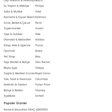
Cep Telefonu & Aksesuar
Bosch
Ev, Yaşam & Mobilya
Philips
Sofra & Mutfak
Tefal
Kozmetik & Kişisel Bakım
Korkmaz
Anne, Bebek & Çocuk
Penti
Süpermarket
Süvari
Spor & Outdoor
Nike
Otomobil & Motosiklet
Adidas
Kitap, Hobi & Eğlence
Puma
Oyuncak
Nivea
Pet Shop
Mac
Yapı Market & Bahçe
Yves Rocher
Beyaz Eşya
Sleepy
Sağlık & Medikal Ürünler
Royal Canin
Takı, Saat & Aksesuar
Columbia
Elektrikli Ev Aletleri
Fisher Price
Bahçe & Balkon
Stanley
Ayakkabı
Einhell
Popüler Ürünler
Kanonik Education ARAÇ ŞEMSİYESİ