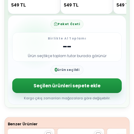
549
TL
549
TL
549
TL
Paket Özeti
Birlikte Al Toplamı
--
Ürün seçtikçe toplam tutar burada görünür
0
ürün seçildi
1
2
3
Seçilen ürünleri sepete ekle
4
5
6
Kargo çıkış zamanları mağazalara göre değişebilir.
7
8
9
Benzer Ürünler