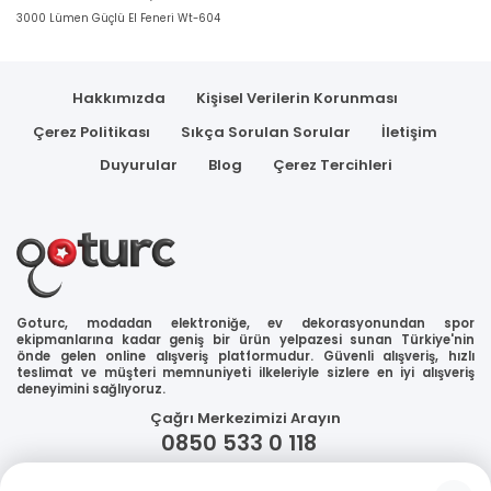
3000 Lümen Güçlü El Feneri Wt-604
Hakkımızda
Kişisel Verilerin Korunması
Çerez Politikası
Sıkça Sorulan Sorular
İletişim
Duyurular
Blog
Çerez Tercihleri
Goturc, modadan elektroniğe, ev dekorasyonundan spor
ekipmanlarına kadar geniş bir ürün yelpazesi sunan Türkiye'nin
önde gelen online alışveriş platformudur. Güvenli alışveriş, hızlı
teslimat ve müşteri memnuniyeti ilkeleriyle sizlere en iyi alışveriş
deneyimini sağlıyoruz.
Çağrı Merkezimizi Arayın
0850 533 0 118
WhatsApp Destek