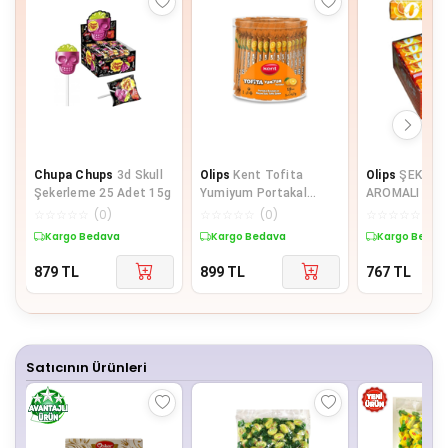
Chupa Chups
3d Skull
Olips
Kent Tofita
Olips
ŞEKER 
Şekerleme 25 Adet 15g
Yumiyum Portakal
AROMALI
120'li Kutu
☆
☆
☆
☆
☆
(
0
)
☆
☆
☆
☆
☆
(
0
)
☆
☆
☆
☆
☆
(
0
)
Kargo Bedava
Kargo Bedava
Kargo Bedav
879
TL
899
TL
767
TL
Satıcının Ürünleri