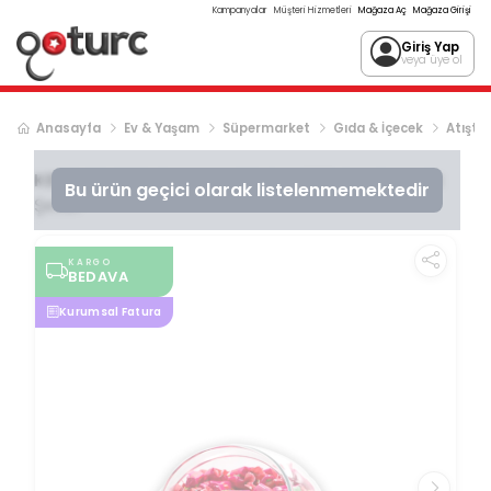
Kampanyalar
Müşteri Hizmetleri
Mağaza Aç
Mağaza Girişi
Giriş Yap
veya üye ol
Anasayfa
Ev & Yaşam
Süpermarket
Gıda & İçecek
Atıştır
KENT
Çilekli Tofy Meyveli Şeker 250 Gr- Ikramlık
Bu ürün geçici olarak listelenmemektedir
Şeker
KARGO
BEDAVA
Kurumsal Fatura