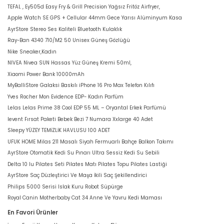
TEFAL , Ey505d Easy Fry & Grill Precision Yağsız Fritöz Airfryer,
Apple Watch SE GPS + Cellular 44mm Gece Yarısı Alüminyum Kasa
AyrStore Stereo Ses Kaliteli Bluetooth Kulaklık
Ray-Ban 4340 710/M2 50 Unisex Güneş Gözlüğü
Nike Sneaker,Kadın
NIVEA Nivea SUN Hassas Yüz Güneş Kremi 50ml,
Xiaomi Power Bank 10000mAh
MyBalliStore Galaksi Baskılı iPhone 16 Pro Max Telefon Kılıfı
Yves Rocher Mon Evidence EDP- Kadın Parfüm
Lelas Lelas Prime 38 Cool EDP 55 ML – Oryantal Erkek Parfümü
levent Fırsat Paketi Bebek Bezi 7 Numara Xxlarge 40 Adet
Sleepy YÜZEY TEMİZLİK HAVLUSU 100 ADET
UFUK HOME Milas 211 Masalı Siyah Fermuarlı Bahçe Balkon Takımı
AyrStore Otomatik Kedi Su Pınarı Ultra Sessiz Kedi Su Sebili
Delta 10 lu Pilates Seti Pilates Matı Pilates Topu Pilates Lastiği
AyrStore Saç Düzleştirici Ve Maşa İkili Saç Şekillendirici
Philips 5000 Serisi Islak Kuru Robot Süpürge
Royal Canin Motherbaby Cat 34 Anne Ve Yavru Kedi Maması
En Favori Ürünler