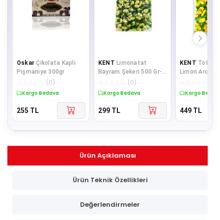
Oskar
Çikolata Kaplı
KENT
Limonatat
KENT
Tofy M
Pişmaniye 300gr
Bayram Şekeri 500 Gr-
Limon Aromalı
Bayramlık Şeker
kg
☆
☆
☆
☆
☆
(
0
)
☆
☆
☆
☆
☆
(
0
)
☆
☆
☆
☆
☆
(
0
)
Kargo Bedava
Kargo Bedava
Kargo Bedav
255
TL
299
TL
449
TL
Ürün Açıklaması
Ürün Teknik Özellikleri
Değerlendirmeler