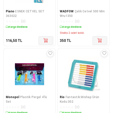
Piano
ESNEK CETVEL SET
WADFOW
Çelik Cetvel 500 Mm
363022
Wru1350
☆
☆
☆
☆
☆
(
0
)
☆
☆
☆
☆
☆
(
0
)
Kargo Bedava
Kargo Bedava
Stokta 2 adet kaldı.
116,50
TL
350
TL
Monopol
Plastik Pergel 4'lü
Rio
Fantastik Mishap Ürün
Set
Kodu:302
☆
☆
☆
☆
☆
(
0
)
☆
☆
☆
☆
☆
(
0
)
Kargo Bedava
Kargo Bedava