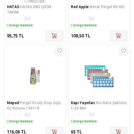
HATAS
HATAS EKO ÇİZİM
Red Apple
Metal Pergel Rd-03r
TAKIMI
☆
☆
☆
☆
☆
(
0
)
☆
☆
☆
☆
☆
(
0
)
Kargo Bedava
Kargo Bedava
95,75
TL
108,50
TL
Maped
Pergel Study Stop Uçlu
Kapı Yayınları
Rio Daire Şablonu
Uç Kutusu 195110
1-36 Mm
☆
☆
☆
☆
☆
(
0
)
☆
☆
☆
☆
☆
(
0
)
Kargo Bedava
Kargo Bedava
116,06
TL
65
TL