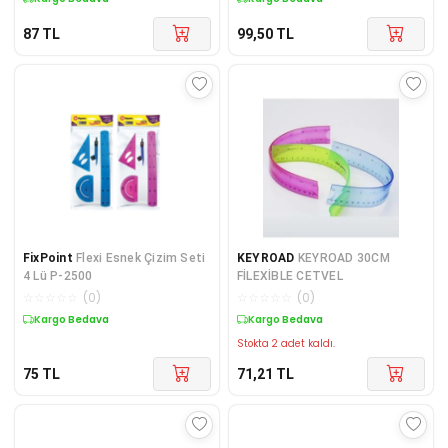
87
TL
99,50
TL
FixPoint
Flexi Esnek Çizim Seti
KEYROAD
KEYROAD 30CM
4 Lü P-2500
FİLEXİBLE CETVEL
☆
☆
☆
☆
☆
(
0
)
☆
☆
☆
☆
☆
(
0
)
Kargo Bedava
Kargo Bedava
Stokta 2 adet kaldı.
75
TL
71,21
TL