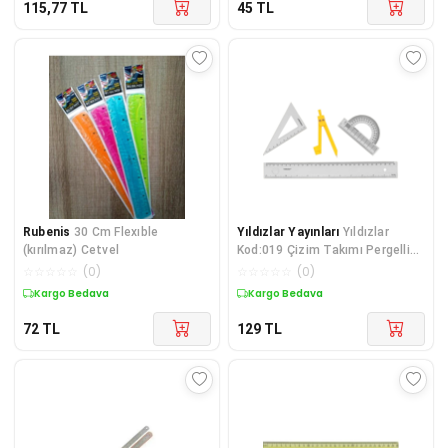
115,77
TL
45
TL
Rubenis
30 Cm Flexıble
Yıldızlar Yayınları
Yıldızlar
(kırılmaz) Cetvel
Kod:019 Çizim Takımı Pergelli
30 Cm
☆
☆
☆
☆
☆
(
0
)
☆
☆
☆
☆
☆
(
0
)
Kargo Bedava
Kargo Bedava
72
TL
129
TL