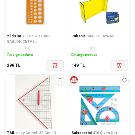
Yıldızlar
YILDIZLAR DAİRE
Rubenis
SİMETRİ AYNASI
ŞABLON CETVEL
☆
☆
☆
☆
☆
(
0
)
☆
☆
☆
☆
☆
(
0
)
Kargo Bedava
Kargo Bedava
299
TL
149
TL
TML
mizy Cetveli 32 Cm - 3
Salsepetial
4'lü Çizim Seti