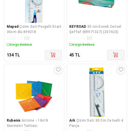
Maped
Çizim Seti Pergelli Start
KEYROAD
30 cm Esnek Cetvel
30cm 4lü 899218
Şeffaf (KR971327) (257423)
☆
☆
☆
☆
☆
(
0
)
☆
☆
☆
☆
☆
(
0
)
Kargo Bedava
Kargo Bedava
134
TL
45
TL
Rubenis
Arıtıme - 18x18
Ark
Çizim Seti 30 Cm Cetvelli 4
Geometri Tahtası
Parça