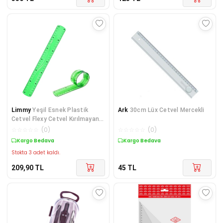
Limmy
Yeşil Esnek Plastik
Ark
30cm Lüx Cetvel Mercekli
Cetvel Flexy Cetvel Kırılmayan
Cetvel 30 Cm -
☆
☆
☆
☆
☆
(
0
)
☆
☆
☆
☆
☆
(
0
)
Kargo Bedava
Kargo Bedava
Stokta 3 adet kaldı.
209,90
TL
45
TL