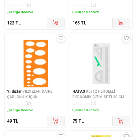
☆
☆
☆
☆
☆
(
0
)
☆
☆
☆
☆
☆
(
0
)
Kargo Bedava
Kargo Bedava
122
TL
165
TL
Yıldızlar
YILDIZLAR DAİRE
HATAS
00812 PERGELLİ
ŞABLONU KÜÇÜK
EKONOMİK ÇİZİM SETİ 30 CM
CETVELLİ
☆
☆
☆
☆
☆
(
0
)
☆
☆
☆
☆
☆
(
0
)
Kargo Bedava
Kargo Bedava
49
TL
75
TL