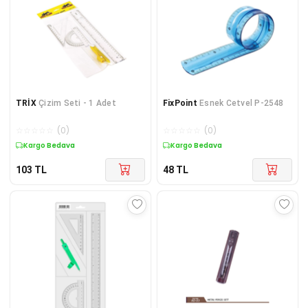
TRİX
Çizim Seti - 1 Adet
FixPoint
Esnek Cetvel P-2548
☆
☆
☆
☆
☆
(
0
)
☆
☆
☆
☆
☆
(
0
)
Kargo Bedava
Kargo Bedava
103
TL
48
TL