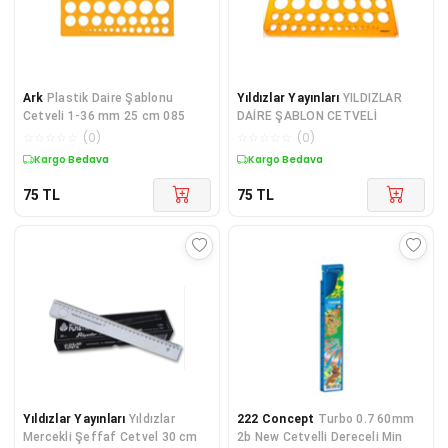
Ark
Plastik Daire Şablonu
Yıldızlar Yayınları
YILDIZLAR
Cetveli 1-36 mm 25 cm 085
DAİRE ŞABLON CETVELİ
☆
☆
☆
☆
☆
(
0
)
☆
☆
☆
☆
☆
(
0
)
Kargo Bedava
Kargo Bedava
75
TL
75
TL
Yıldızlar Yayınları
Yıldızlar
222 Concept
Turbo 0.7 60mm
Mercekli Şeffaf Cetvel 30 cm
2b New Cetvelli Dereceli Min