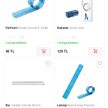
FixPoint
Esnek Cetvel P-2548
Rubenis
Çizim Seti
☆
☆
☆
☆
☆
(
0
)
☆
☆
☆
☆
☆
(
0
)
Kargo Bedava
Kargo Bedava
45
TL
129
TL
Rio
Tyrible Cetvel 30 Cm
Limmy
Mavi Esnek Plastik