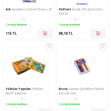
Ark
Geodirect Cetvel 32cm x 45
FixPoint
Esnek 3'lü Çizim Seti -
P2524
☆
☆
☆
☆
☆
(
0
)
☆
☆
☆
☆
☆
(
0
)
Kargo Bedava
Kargo Bedava
115
TL
88,18
TL
Yıldızlar Yayınları
Yıldızlar
Brons
Sayma Çubukları Plastik
Motif Şablonu
Kutu Br-222
☆
☆
☆
☆
☆
(
0
)
☆
☆
☆
☆
☆
(
0
)
Kargo Bedava
Kargo Bedava