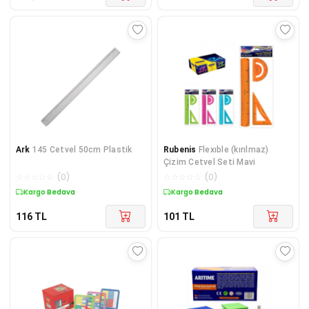
Ark
145 Cetvel 50cm Plastik
Rubenis
Flexıble (kırılmaz)
Çizim Cetvel Seti Mavi
☆
☆
☆
☆
☆
(
0
)
☆
☆
☆
☆
☆
(
0
)
Kargo Bedava
Kargo Bedava
116
TL
101
TL