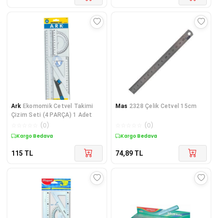
Ark
Ekomomik Cetvel Takimi
Mas
2328 Çelik Cetvel 15cm
Çizim Seti (4 PARÇA) 1 Adet
☆
☆
☆
☆
☆
(
0
)
☆
☆
☆
☆
☆
(
0
)
Kargo Bedava
Kargo Bedava
115
TL
74,89
TL