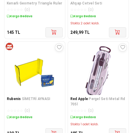
Kenarlı Geometry Triangle Ruler
Ahşap Cetvel Seti
☆
☆
☆
☆
☆
(
0
)
☆
☆
☆
☆
☆
(
0
)
Kargo Bedava
Kargo Bedava
Stokta 2 adet kaldı.
145
TL
249,99
TL
Rubenis
SİMETRİ AYNASI
Red Apple
Pergel Seti Metal Rd
705l
☆
☆
☆
☆
☆
(
0
)
☆
☆
☆
☆
☆
(
0
)
Kargo Bedava
Kargo Bedava
Stokta 1 adet kaldı.