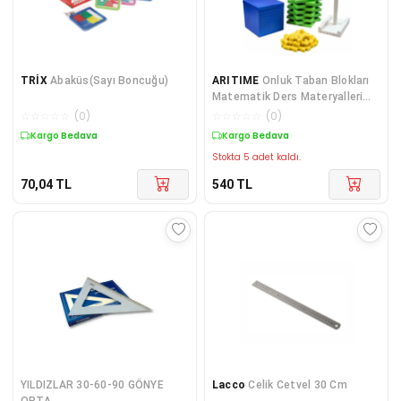
TRİX
Abaküs(Sayı Boncuğu)
ARITIME
Onluk Taban Blokları
Matematik Ders Materyalleri
Birlik Onluk Yüzlük Bloklar 1
☆
☆
☆
☆
☆
(
0
)
☆
☆
☆
☆
☆
(
0
)
Paket
Kargo Bedava
Kargo Bedava
Stokta 5 adet kaldı.
70,04
TL
540
TL
YILDIZLAR 30-60-90 GÖNYE
Lacco
Celik Cetvel 30 Cm
ORTA