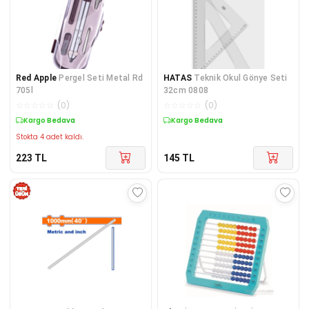
Red Apple
Pergel Seti Metal Rd
HATAS
Teknik Okul Gönye Seti
705l
32cm 0808
☆
☆
☆
☆
☆
(
0
)
☆
☆
☆
☆
☆
(
0
)
Kargo Bedava
Kargo Bedava
Stokta 4 adet kaldı.
223
TL
145
TL