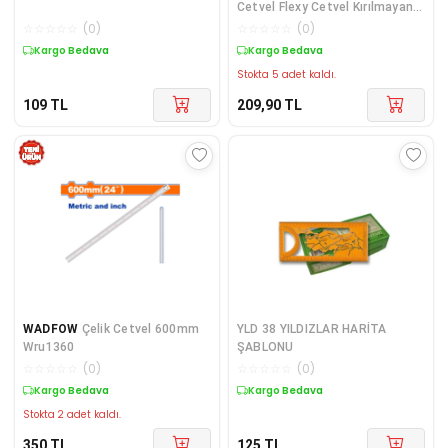
Cetvel Flexy Cetvel Kırılmayan
Cetvel 30 Cm -
☆
☆
☆
☆
☆
(
0
)
☆
☆
☆
☆
☆
(
0
)
Kargo Bedava
Kargo Bedava
Stokta 5 adet kaldı.
109
TL
209,90
TL
WADFOW
Çelik Cetvel 600mm
YLD 38 YILDIZLAR HARİTA
Wru1360
ŞABLONU
☆
☆
☆
☆
☆
(
0
)
☆
☆
☆
☆
☆
(
0
)
Kargo Bedava
Kargo Bedava
Stokta 2 adet kaldı.
350
TL
125
TL