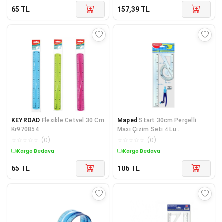
65
TL
157,39
TL
KEYROAD
Flexıble Cetvel 30 Cm
Maped
Start 30cm Pergelli
Kr970854
Maxi Çizim Seti 4 Lü
3154148992189
☆
☆
☆
☆
☆
(
0
)
☆
☆
☆
☆
☆
(
0
)
Kargo Bedava
Kargo Bedava
65
TL
106
TL