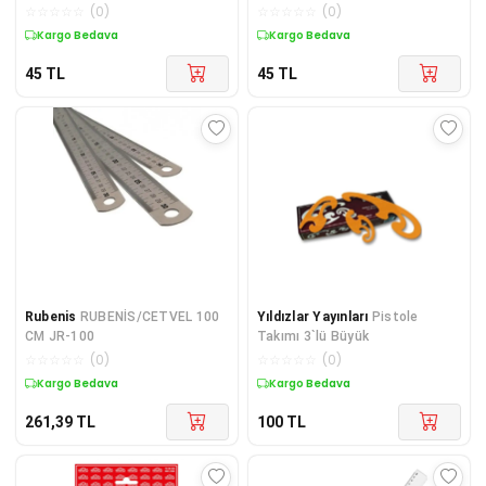
☆
☆
☆
☆
☆
(
0
)
☆
☆
☆
☆
☆
(
0
)
Kargo Bedava
Kargo Bedava
45
TL
45
TL
Rubenis
RUBENİS/CETVEL 100
Yıldızlar Yayınları
Pistole
CM JR-100
Takımı 3`lü Büyük
☆
☆
☆
☆
☆
(
0
)
☆
☆
☆
☆
☆
(
0
)
Kargo Bedava
Kargo Bedava
261,39
TL
100
TL