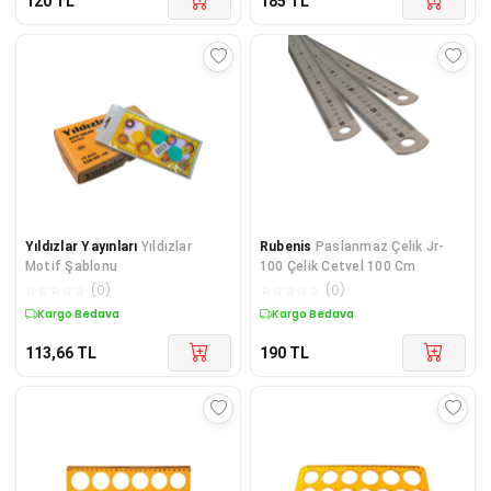
120
TL
185
TL
Yıldızlar Yayınları
Yıldızlar
Rubenis
Paslanmaz Çelik Jr-
Motif Şablonu
100 Çelik Cetvel 100 Cm
☆
☆
☆
☆
☆
(
0
)
☆
☆
☆
☆
☆
(
0
)
Kargo Bedava
Kargo Bedava
113,66
TL
190
TL