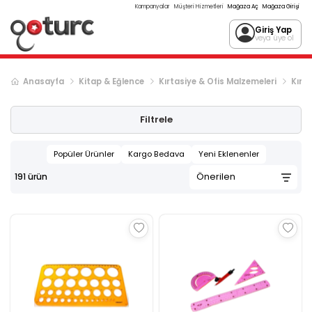
Kampanyalar
Müşteri Hizmetleri
Mağaza Aç
Mağaza Girişi
Giriş Yap
veya üye ol
Anasayfa
Kitap & Eğlence
Kırtasiye & Ofis Malzemeleri
Kırta
Sonraki ürün sayfası, sayfa
2
Filtrele
Popüler Ürünler
Kargo Bedava
Yeni Eklenenler
191
ürün