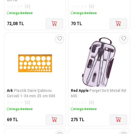
☆
☆
☆
☆
☆
(
0
)
☆
☆
☆
☆
☆
(
0
)
Kargo Bedava
Kargo Bedava
72,08
TL
70
TL
Ark
Plastik Daire Şablonu
Red Apple
Pergel Seti Metal Rd
Cetveli 1-36 mm 25 cm 085
605
☆
☆
☆
☆
☆
(
0
)
☆
☆
☆
☆
☆
(
0
)
Kargo Bedava
Kargo Bedava
69
TL
275
TL