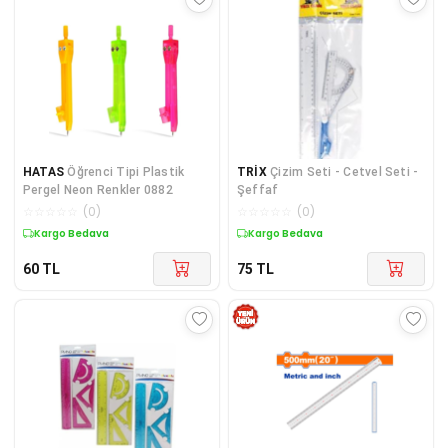
HATAS
Öğrenci Tipi Plastik
TRİX
Çizim Seti - Cetvel Seti -
Pergel Neon Renkler 0882
Şeffaf
☆
☆
☆
☆
☆
(
0
)
☆
☆
☆
☆
☆
(
0
)
Kargo Bedava
Kargo Bedava
60
TL
75
TL