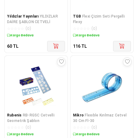
Yıldızlar Yayınları
YILDIZLAR
TGB
Flexi Çizim Seti Pergelli
DAİRE ŞABLON CETVELİ
Flexy
☆
☆
☆
☆
☆
(
0
)
☆
☆
☆
☆
☆
(
0
)
Kargo Bedava
Kargo Bedava
60
TL
116
TL
Rubenis
RB-RGSC Cetvelli
Mikro
Flexıble Kırılmaz Cetvel
Geometrik Şablon
30 Cm Fl-30
☆
☆
☆
☆
☆
(
0
)
☆
☆
☆
☆
☆
(
0
)
Kargo Bedava
Kargo Bedava