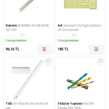
Rubenis
RUBENİS 50 CM ÇELİK
Ark
Geometri Ve Figür Şablonu
CETVEL
30 Cm Cetvelli
☆
☆
☆
☆
☆
(
0
)
☆
☆
☆
☆
☆
(
0
)
Kargo Bedava
Kargo Bedava
96,16
TL
185
TL
TGB
Art Plastik Cetvel 50 Cm
Yıldızlar Yayınları
Kod:091
Lab
Pembe Flüt Blok