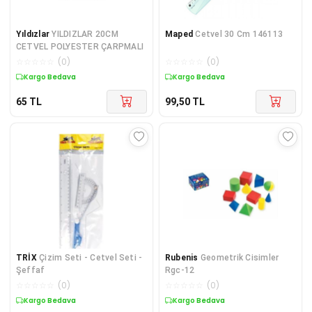
Yıldızlar
YILDIZLAR 20CM
Maped
Cetvel 30 Cm 146113
CETVEL POLYESTER ÇARPMALI
☆
☆
☆
☆
☆
(
0
)
☆
☆
☆
☆
☆
(
0
)
Kargo Bedava
Kargo Bedava
65
TL
99,50
TL
TRİX
Çizim Seti - Cetvel Seti -
Rubenis
Geometrik Cisimler
Şeffaf
Rgc-12
☆
☆
☆
☆
☆
(
0
)
☆
☆
☆
☆
☆
(
0
)
Kargo Bedava
Kargo Bedava