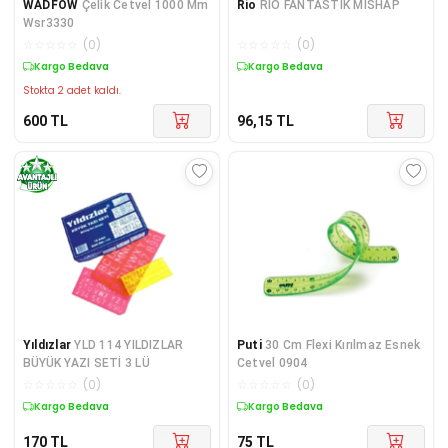
WADFOW
Çelik Cetvel 1000 Mm
Rio
RİO FANTASTİK MİSHAP
Wsr3330
☆
☆
☆
☆
☆
(
0
)
☆
☆
☆
☆
☆
(
0
)
Kargo Bedava
Kargo Bedava
Stokta 2 adet kaldı.
600
TL
96,15
TL
Yıldızlar
YLD 114 YILDIZLAR
Puti
30 Cm Flexi Kırılmaz Esnek
BÜYÜK YAZI SETİ 3 LÜ
Cetvel 0904
☆
☆
☆
☆
☆
(
0
)
☆
☆
☆
☆
☆
(
0
)
Kargo Bedava
Kargo Bedava
170
TL
75
TL