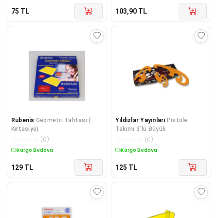
75
TL
103,90
TL
Rubenis
Geometri Tahtası (
Yıldızlar Yayınları
Pistole
Kırtasiye)
Takımı 3`lü Büyük
☆
☆
☆
☆
☆
(
0
)
☆
☆
☆
☆
☆
(
0
)
Kargo Bedava
Kargo Bedava
129
TL
125
TL