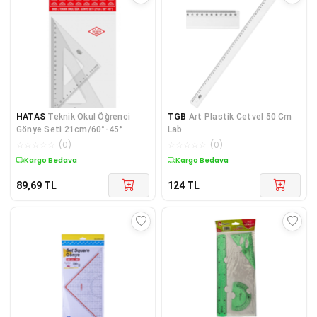
HATAS
Teknik Okul Öğrenci
TGB
Art Plastik Cetvel 50 Cm
Gönye Seti 21cm/60°-45°
Lab
☆
☆
☆
☆
☆
(
0
)
☆
☆
☆
☆
☆
(
0
)
Kargo Bedava
Kargo Bedava
89,69
TL
124
TL