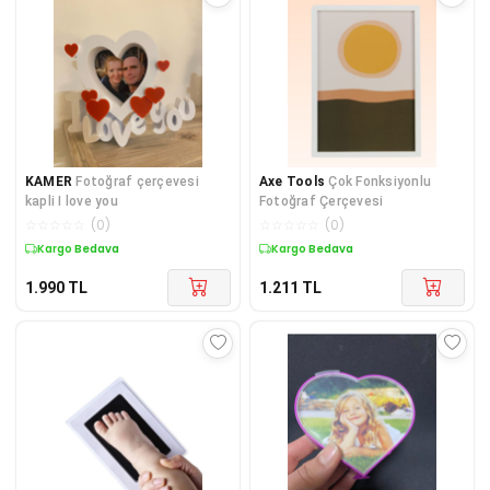
KAMER
Fotoğraf çerçevesi
Axe Tools
Çok Fonksiyonlu
kapli I love you
Fotoğraf Çerçevesi
☆
☆
☆
☆
☆
(
0
)
☆
☆
☆
☆
☆
(
0
)
Kargo Bedava
Kargo Bedava
1.990
TL
1.211
TL