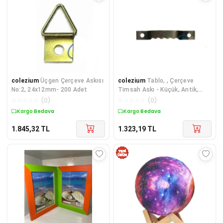
colezium
Üçgen Çerçeve Askısı
colezium
Tablo, , Çerçeve
No:2, 24x12mm- 200 Adet
Timsah Askı - Küçük, Antik,
6x40mm, 200 Adet
☆
☆
☆
☆
☆
(
0
)
☆
☆
☆
☆
☆
(
0
)
Kargo Bedava
Kargo Bedava
1.845,32
TL
1.323,19
TL