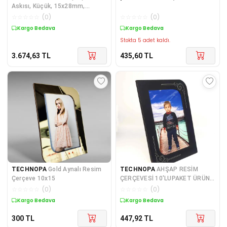
Askısı, Küçük, 15x28mm,
Eskitme - 100 Adet
☆
☆
☆
☆
☆
(
0
)
☆
☆
☆
☆
☆
(
0
)
Kargo Bedava
Kargo Bedava
Stokta 5 adet kaldı.
3.674,63
TL
435,60
TL
TECHNOPA
Gold Aynalı Resim
TECHNOPA
AHŞAP RESİM
Çerçeve 10x15
ÇERÇEVESİ 10'LUPAKET ÜRÜN
KAMPANYASI
☆
☆
☆
☆
☆
(
0
)
☆
☆
☆
☆
☆
(
0
)
Kargo Bedava
Kargo Bedava
300
TL
447,92
TL