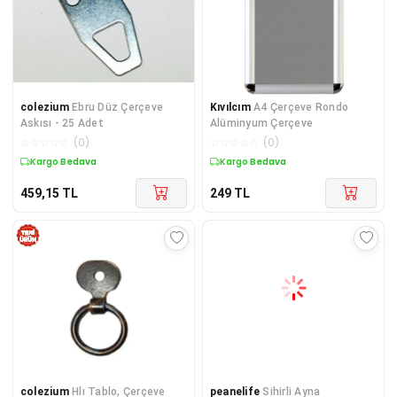
colezium
Ebru Düz Çerçeve
Kıvılcım
A4 Çerçeve Rondo
Askısı - 25 Adet
Alüminyum Çerçeve
☆
☆
☆
☆
☆
(
0
)
☆
☆
☆
☆
☆
(
0
)
Kargo Bedava
Kargo Bedava
459,15
TL
249
TL
colezium
Hlı Tablo, Çerçeve
peanelife
Sihirli Ayna