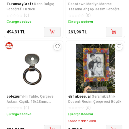
TuransoyCraft
Derin Dalgıç
Decotown Marilyn Monroe
Fotoğraf Tutucu
Tasarım Ahşap Resim Fotoğraf
Çerçevesi
☆
☆
☆
☆
☆
(
0
)
☆
☆
☆
☆
☆
(
0
)
Kargo Bedava
Kargo Bedava
494,31
TL
261,96
TL
colezium
Hlı Tablo, Çerçeve
elif aksesuar
Seramik Etnik
Askısı, Küçük, 15x28mm,
Desenli Resim Çerçevesi Büyük
Eskitme - 1 Adet
☆
☆
☆
☆
☆
(
0
)
☆
☆
☆
☆
☆
(
0
)
Kargo Bedava
Kargo Bedava
Stokta 2 adet kaldı.