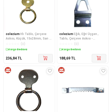
colezium
Hlı Tablo, Çerçeve
colezium
Eğik, Eğri Üçgen ,
Askısı, Küçük, 15x28mm, Sarı -
Tablo, Çerçeve Askısı -
1 Adet
18x33mm, 1 Adet
☆
☆
☆
☆
☆
(
0
)
☆
☆
☆
☆
☆
(
0
)
Kargo Bedava
Kargo Bedava
236,84
TL
188,69
TL