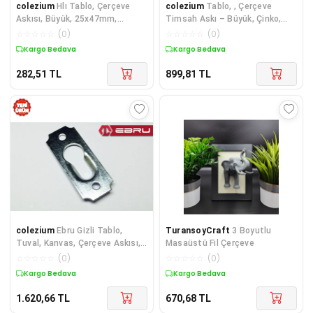
colezium
Hlı Tablo, Çerçeve
colezium
Tablo, , Çerçeve
Askısı, Büyük, 25x47mm,
Timsah Askı – Büyük, Çinko,
Eskitme - 1 Adet
8x57mm, 100 Adet
☆
☆
☆
☆
☆
(
0
)
☆
☆
☆
☆
☆
(
0
)
Kargo Bedava
Kargo Bedava
282,51
TL
899,81
TL
colezium
Ebru Gizli Tablo,
TuransoyCraft
3 Boyutlu
Tuval, Kanvas, Çerçeve Askısı,
Masaüstü Fil Çerçeve
Kancası 4x1,5 mm - 250 Adet
☆
☆
☆
☆
☆
(
0
)
☆
☆
☆
☆
☆
(
0
)
Kargo Bedava
Kargo Bedava
1.620,66
TL
670,68
TL