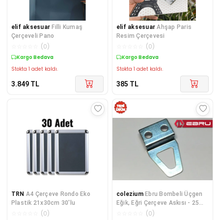
elif aksesuar
Filli Kumaş
elif aksesuar
Ahşap Paris
Çerçeveli Pano
Resim Çerçevesi
☆
☆
☆
☆
☆
(
0
)
☆
☆
☆
☆
☆
(
0
)
Kargo Bedava
Kargo Bedava
Stokta 1 adet kaldı.
Stokta 1 adet kaldı.
3.849
TL
385
TL
TRN
A4 Çerçeve Rondo Eko
colezium
Ebru Bombeli Üçgen
Plastik 21x30cm 30'lu
Eğik, Eğri Çerçeve Askısı - 25
Adet
☆
☆
☆
☆
☆
(
0
)
☆
☆
☆
☆
☆
(
0
)