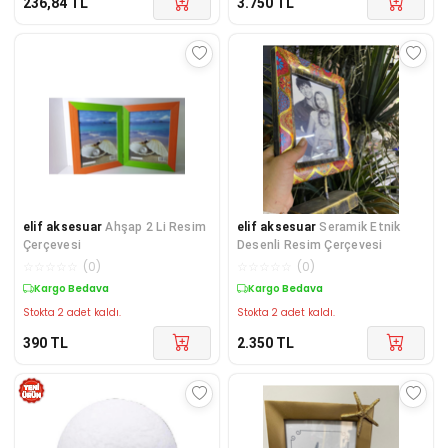
236,84
TL
3.750
TL
elif aksesuar
Ahşap 2 Li Resim
elif aksesuar
Seramik Etnik
Çerçevesi
Desenli Resim Çerçevesi
☆
☆
☆
☆
☆
(
0
)
☆
☆
☆
☆
☆
(
0
)
Kargo Bedava
Kargo Bedava
Stokta 2 adet kaldı.
Stokta 2 adet kaldı.
390
TL
2.350
TL