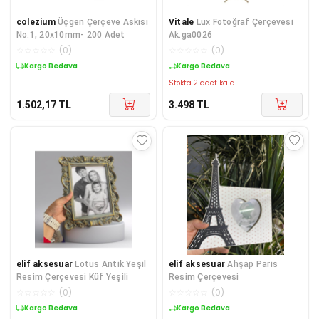
colezium
Üçgen Çerçeve Askısı
Vitale
Lux Fotoğraf Çerçevesi
No:1, 20x10mm- 200 Adet
Ak.ga0026
☆
☆
☆
☆
☆
(
0
)
☆
☆
☆
☆
☆
(
0
)
Kargo Bedava
Kargo Bedava
Stokta 2 adet kaldı.
1.502,17
TL
3.498
TL
elif aksesuar
Lotus Antik Yeşil
elif aksesuar
Ahşap Paris
Resim Çerçevesi Küf Yeşili
Resim Çerçevesi
☆
☆
☆
☆
☆
(
0
)
☆
☆
☆
☆
☆
(
0
)
Kargo Bedava
Kargo Bedava