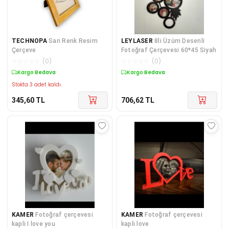
TECHNOPA
Sarı Renk Resim
LEYLASER
8li Üzüm Desenli
Çerçeve
Fotoğraf Çerçevesi 60*45 Siyah
☆
☆
☆
☆
☆
(
0
)
☆
☆
☆
☆
☆
(
0
)
Kargo Bedava
Kargo Bedava
Stokta 3 adet kaldı.
345,60
TL
706,62
TL
KAMER
Fotoğraf çerçevesi
KAMER
Fotoğraf çerçevesi
kapli I love you
kapli love