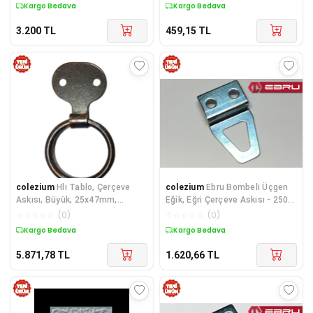
Kargo Bedava
Kargo Bedava
3.200
TL
459,15
TL
colezium
Hlı Tablo, Çerçeve
colezium
Ebru Bombeli Üçgen
Askısı, Büyük, 25x47mm,
Eğik, Eğri Çerçeve Askısı - 250
Eskitme - 100 Adet
Adet
☆
☆
☆
☆
☆
(
0
)
☆
☆
☆
☆
☆
(
0
)
Kargo Bedava
Kargo Bedava
5.871,78
TL
1.620,66
TL