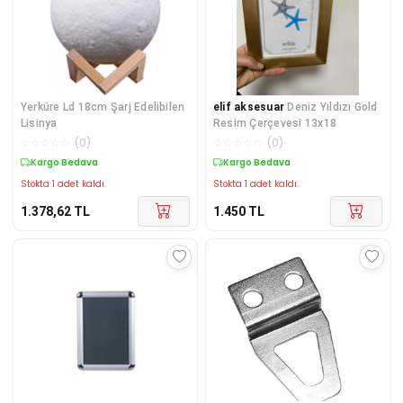
Yerküre Ld 18cm Şarj Edelibilen
elif aksesuar
Deniz Yıldızı Gold
Lisinya
Resim Çerçevesi 13x18
☆
☆
☆
☆
☆
(
0
)
☆
☆
☆
☆
☆
(
0
)
Kargo Bedava
Kargo Bedava
Stokta 1 adet kaldı.
Stokta 1 adet kaldı.
1.378,62
TL
1.450
TL