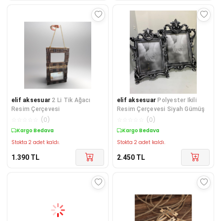
elif aksesuar
2 Li Tik Ağacı
elif aksesuar
Polyester Ikili
Resim Çerçevesi
Resim Çerçevesi Siyah Gümüş
☆
☆
☆
☆
☆
(
0
)
☆
☆
☆
☆
☆
(
0
)
Kargo Bedava
Kargo Bedava
Stokta 2 adet kaldı.
Stokta 2 adet kaldı.
1.390
TL
2.450
TL