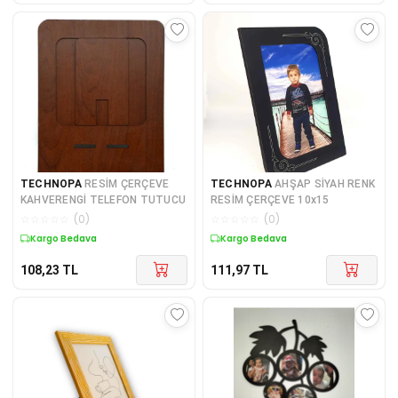
TECHNOPA
RESİM ÇERÇEVE
TECHNOPA
AHŞAP SİYAH RENK
KAHVERENGİ TELEFON TUTUCU
RESİM ÇERÇEVE 10x15
☆
☆
☆
☆
☆
(
0
)
☆
☆
☆
☆
☆
(
0
)
Kargo Bedava
Kargo Bedava
108,23
TL
111,97
TL