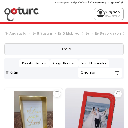
Kampanyalar
Müşteri Hizmetleri
Mağaza Aç
Mağaza Girişi
Giriş Yap
veya üye ol
Anasayfa
Ev & Yaşam
Ev & Mobilya
Ev
Ev Dekorasyon
Sonraki ürün sayfası, sayfa
2
Filtrele
Popüler Ürünler
Kargo Bedava
Yeni Eklenenler
111
ürün