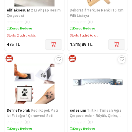
elif aksesuar
2 Li Ahşap Resim
Dekoratif Yerküre Renkli 15 Cm
Çerçevesi
Pilli Lisinya
☆
☆
☆
☆
☆
(
0
)
☆
☆
☆
☆
☆
(
0
)
Kargo Bedava
Kargo Bedava
Stokta 2 adet kaldı.
Stokta 1 adet kaldı.
475
TL
1.318,89
TL
DefneToprak
Kedi Köpek Pati
colezium
Tırtıklı Timsah Ağız
İzi Fotoğraf Çerçevesi Seti
Çerçeve Askı - Büyük, Çinko,
8x57mm, 1 Adet
☆
☆
☆
☆
☆
(
0
)
☆
☆
☆
☆
☆
(
0
)
Kargo Bedava
Kargo Bedava