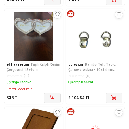
elif aksesuar
Taşlı Kalpli Resim
colezium
Rambo Tel , Tablo,
Çerçevesi 13x6cm
Çerçeve Askısı - 10x14mm,
Nikel, 1000 Adet
☆
☆
☆
☆
☆
(
0
)
☆
☆
☆
☆
☆
(
0
)
Kargo Bedava
Kargo Bedava
Stokta 1 adet kaldı.
538
TL
2.104,54
TL