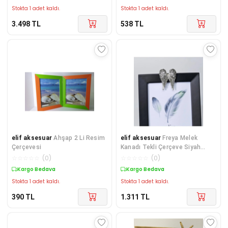
Stokta 1 adet kaldı.
Stokta 1 adet kaldı.
3.498
TL
538
TL
elif aksesuar
Ahşap 2 Li Resim
elif aksesuar
Freya Melek
Çerçevesi
Kanadı Tekli Çerçeve Siyah
Gümüş 13x18
☆
☆
☆
☆
☆
(
0
)
☆
☆
☆
☆
☆
(
0
)
Kargo Bedava
Kargo Bedava
Stokta 1 adet kaldı.
Stokta 1 adet kaldı.
390
TL
1.311
TL