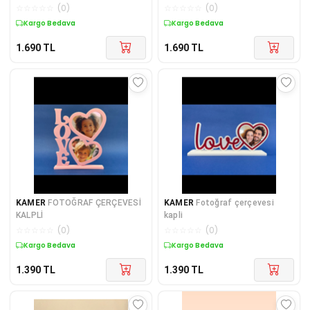
☆
☆
☆
☆
☆
(
0
)
☆
☆
☆
☆
☆
(
0
)
Kargo Bedava
Kargo Bedava
1.690
TL
1.690
TL
KAMER
FOTOĞRAF ÇERÇEVESİ
KAMER
Fotoğraf çerçevesi
KALPLİ
kapli
☆
☆
☆
☆
☆
(
0
)
☆
☆
☆
☆
☆
(
0
)
Kargo Bedava
Kargo Bedava
1.390
TL
1.390
TL