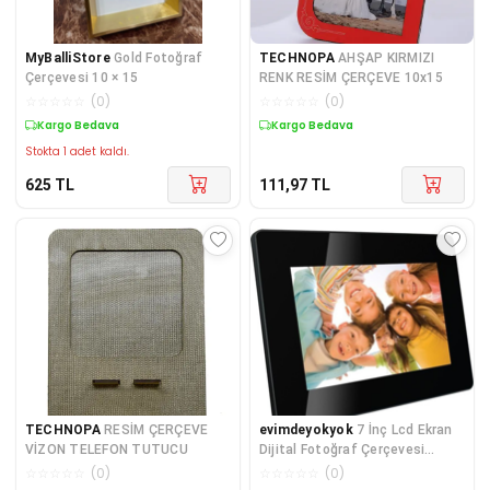
MyBalliStore
Gold Fotoğraf
TECHNOPA
AHŞAP KIRMIZI
Çerçevesi 10 × 15
RENK RESİM ÇERÇEVE 10x15
☆
☆
☆
☆
☆
(
0
)
☆
☆
☆
☆
☆
(
0
)
Kargo Bedava
Kargo Bedava
Stokta 1 adet kaldı.
625
TL
111,97
TL
TECHNOPA
RESİM ÇERÇEVE
evimdeyokyok
7 İnç Lcd Ekran
VİZON TELEFON TUTUCU
Dijital Fotoğraf Çerçevesi
TdrTR
☆
☆
☆
☆
☆
(
0
)
☆
☆
☆
☆
☆
(
0
)