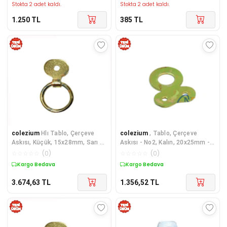
Stokta 2 adet kaldı.
Stokta 2 adet kaldı.
1.250
TL
385
TL
colezium
Hlı Tablo, Çerçeve
colezium
, Tablo, Çerçeve
Askısı, Küçük, 15x28mm, Sarı -
Askısı - No2, Kalın, 20x25mm -
100 Adet
300 Adet
☆
☆
☆
☆
☆
(
0
)
☆
☆
☆
☆
☆
(
0
)
Kargo Bedava
Kargo Bedava
3.674,63
TL
1.356,52
TL