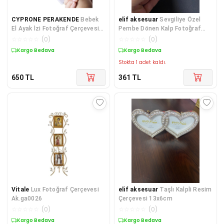
CYPRONE PERAKENDE
Bebek
elif aksesuar
Sevgiliye Özel
El Ayak İzi Fotoğraf Çerçevesi
Pembe Dönen Kalp Fotoğraf
Seti
Çerçevesi
☆
☆
☆
☆
☆
(
0
)
☆
☆
☆
☆
☆
(
0
)
Kargo Bedava
Kargo Bedava
Stokta 1 adet kaldı.
650
TL
361
TL
Vitale
Lux Fotoğraf Çerçevesi
elif aksesuar
Taşlı Kalpli Resim
Ak.ga0026
Çerçevesi 13x6cm
☆
☆
☆
☆
☆
(
0
)
☆
☆
☆
☆
☆
(
0
)
Kargo Bedava
Kargo Bedava