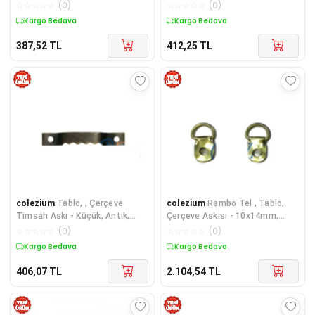
Fayans Kendinden Yapışkanlı
30 Adet
☆
☆
☆
☆
☆
(
0
)
☆
☆
☆
☆
☆
(
0
)
Aynalı Dekor Panel 30x30 Cm
Kargo Bedava
Kargo Bedava
387,52
TL
412,25
TL
colezium
Tablo, , Çerçeve
colezium
Rambo Tel , Tablo,
Timsah Askı - Küçük, Antik,
Çerçeve Askısı - 10x14mm,
6x40mm, 20 Adet
Sarı, 1000 Adet
☆
☆
☆
☆
☆
(
0
)
☆
☆
☆
☆
☆
(
0
)
Kargo Bedava
Kargo Bedava
406,07
TL
2.104,54
TL