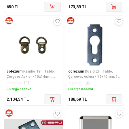
650
TL
173,89
TL
colezium
Rambo Tel , Tablo,
colezium
Düz Gizli , Tablo,
Çerçeve Askısı - 10x14mm,
Çerçeve, Askısı - 16x40mm, 1
Eskitme, 1000 Adet
Adet
☆
☆
☆
☆
☆
(
0
)
☆
☆
☆
☆
☆
(
0
)
Kargo Bedava
Kargo Bedava
2.104,54
TL
188,69
TL