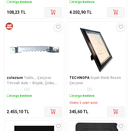
Kargo Bedava
Kargo Bedava
108,23
TL
4.202,90
TL
colezium
Tablo, , Çerçeve
TECHNOPA
Siyah Renk Resim
Timsah Askı – Büyük, Çinko,
Çerçeve
8x57mm, 500 Adet
☆
☆
☆
☆
☆
(
0
)
☆
☆
☆
☆
☆
(
0
)
Kargo Bedava
Kargo Bedava
Stokta 5 adet kaldı.
2.455,10
TL
345,60
TL