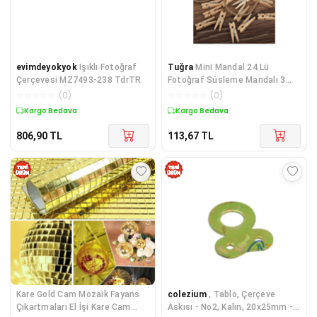
evimdeyokyok
Işıklı Fotoğraf
Tuğra
Mini Mandal 24 Lü
Çerçevesi MZ7493-238 TdrTR
Fotoğraf Süsleme Mandalı 3
Cm
☆
☆
☆
☆
☆
(
0
)
☆
☆
☆
☆
☆
(
0
)
Kargo Bedava
Kargo Bedava
806,90
TL
113,67
TL
Kare Gold Cam Mozaik Fayans
colezium
, Tablo, Çerçeve
Çıkartmaları El İşi Kare Cam
Askısı - No2, Kalın, 20x25mm -