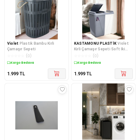
Violet
Plastik Bambu Kirli
KASTAMONU PLASTİK
Violet
Çamaşır Sepeti
Kirli Çamaşır Sepeti Soft Iki
Bölmeli Colormatik 45+45 Lt Gri
☆
☆
☆
☆
☆
(
0
)
☆
☆
☆
☆
☆
(
0
)
Beyaz
Kargo Bedava
Kargo Bedava
1.999
TL
1.999
TL