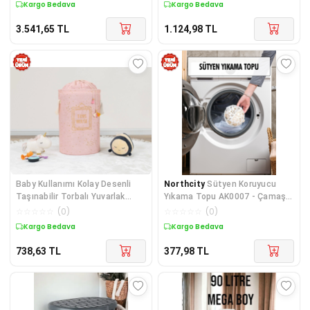
Kargo Bedava
Kargo Bedava
3.541,65
TL
1.124,98
TL
Baby Kullanımı Kolay Desenli
Northcity
Sütyen Koruyucu
Taşınabilir Torbalı Yuvarlak
Yıkama Topu AK0007 - Çamaşır
Sepet Pembe Çamaşır Sepeti
Makinesi İçin Bra Koruyucu Net
☆
☆
☆
☆
☆
(
0
)
☆
☆
☆
☆
☆
(
0
)
04270 Lisinya
Kargo Bedava
Kargo Bedava
738,63
TL
377,98
TL