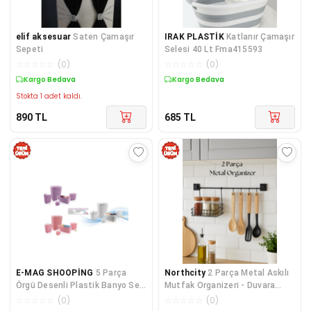
elif aksesuar
Saten Çamaşır
IRAK PLASTİK
Katlanır Çamaşır
Sepeti
Selesi 40 Lt Fma415593
☆
☆
☆
☆
☆
(
0
)
☆
☆
☆
☆
☆
(
0
)
Kargo Bedava
Kargo Bedava
Stokta 1 adet kaldı.
890
TL
685
TL
E-MAG SHOOPİNG
5 Parça
Northcity
2 Parça Metal Askılı
Örgü Desenli Plastik Banyo Seti
Mutfak Organizeri - Duvara
Çamaşır Sepeti Deterjanlık
Asılan Raf & Sepet Seti
☆
☆
☆
☆
☆
(
0
)
☆
☆
☆
☆
☆
(
0
)
Kovası Klozet Fırçası - Mor