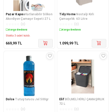
Pazar Kapısı
Katlanabilir Silikon
Tidy Home
Nostalji Kirli
Akordiyon Çamaşır Sepeti 27 L
Çamaşırlık: 63 Litre
☆
☆
☆
☆
☆
(
0
)
☆
☆
☆
☆
☆
(
0
)
Kargo Bedava
Kargo Bedava
Stokta 3 adet kaldı.
669,99
TL
1.099,99
TL
Dolce
Tutuşturucu Jel 500gr
Elif
BÖLMELİ KİRLİ ÇAMAŞIRLIK
72 L
☆
☆
☆
☆
☆
(
0
)
☆
☆
☆
☆
☆
(
0
)