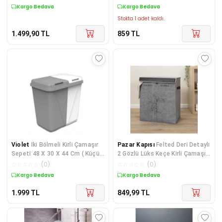
Kargo Bedava
Kargo Bedava
Stokta 1 adet kaldı.
1.499,90
TL
859
TL
Violet
Iki Bölmeli Kirli Çamaşır
Pazar Kapısı
Felted Deri Detaylı
Sepeti 48 X 30 X 44 Cm ( Küçük
2 Gözlü Lüks Keçe Kirli Çamaşır
Boy )
Sepeti
☆
☆
☆
☆
☆
(
0
)
☆
☆
☆
☆
☆
(
0
)
Kargo Bedava
Kargo Bedava
1.999
TL
849,99
TL