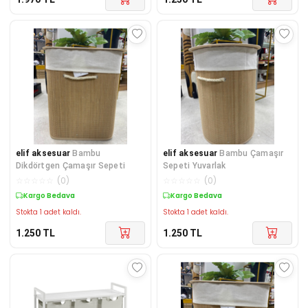
elif aksesuar
Bambu
elif aksesuar
Bambu Çamaşır
Dikdörtgen Çamaşır Sepeti
Sepeti Yuvarlak
☆
☆
☆
☆
☆
(
0
)
☆
☆
☆
☆
☆
(
0
)
Kargo Bedava
Kargo Bedava
Stokta 1 adet kaldı.
Stokta 1 adet kaldı.
1.250
TL
1.250
TL