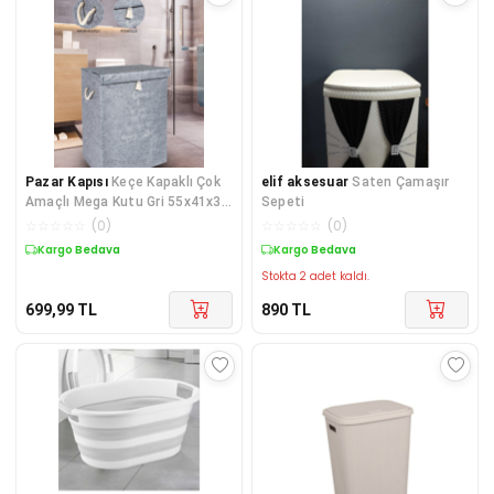
Pazar Kapısı
Keçe Kapaklı Çok
elif aksesuar
Saten Çamaşır
Amaçlı Mega Kutu Gri 55x41x30
Sepeti
Cm
☆
☆
☆
☆
☆
(
0
)
☆
☆
☆
☆
☆
(
0
)
Kargo Bedava
Kargo Bedava
Stokta 2 adet kaldı.
699,99
TL
890
TL