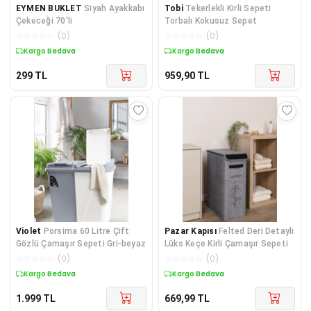
EYMEN BUKLET
Siyah Ayakkabı
Tobi
Tekerlekli Kirli Sepeti
Çekeceği 70'li
Torbalı Kokusuz Sepet
☆
☆
☆
☆
☆
(
0
)
☆
☆
☆
☆
☆
(
0
)
Kargo Bedava
Kargo Bedava
299
TL
959,90
TL
Violet
Porsima 60 Litre Çift
Pazar Kapısı
Felted Deri Detaylı
Gözlü Çamaşır Sepeti Gri-beyaz
Lüks Keçe Kirli Çamaşır Sepeti
☆
☆
☆
☆
☆
(
0
)
☆
☆
☆
☆
☆
(
0
)
Kargo Bedava
Kargo Bedava
1.999
TL
669,99
TL