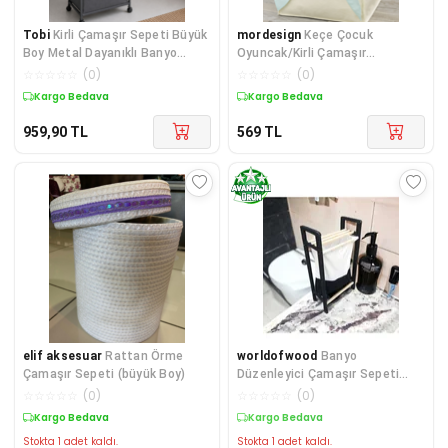
Tobi
Kirli Çamaşır Sepeti Büyük
mordesign
Keçe Çocuk
Boy Metal Dayanıklı Banyo
Oyuncak/Kirli Çamaşır
Dolabı Sepet
Depolama Sepeti, Çok Amaçlı
☆
☆
☆
☆
☆
(
0
)
☆
☆
☆
☆
☆
(
0
)
Saklama Sepeti, Morbunny
Kargo Bedava
Kargo Bedava
Serisi
959,90
TL
569
TL
elif aksesuar
Rattan Örme
worldofwood
Banyo
Çamaşır Sepeti (büyük Boy)
Düzenleyici Çamaşır Sepeti
Ahşap Raflı Kirli Sepeti Keten K
☆
☆
☆
☆
☆
(
0
)
☆
☆
☆
☆
☆
(
0
)
Kargo Bedava
Kargo Bedava
Stokta 1 adet kaldı.
Stokta 1 adet kaldı.