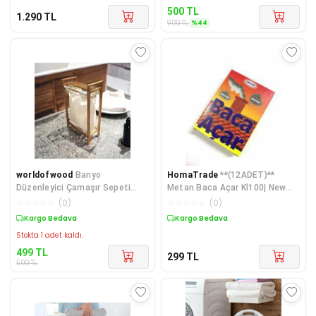
500
TL
1.290
TL
%
44
900
TL
worldofwood
Banyo
HomaTrade
**(12ADET)**
Düzenleyici Çamaşır Sepeti
Metan Baca Açar Kl100| New
Ahşap Raflı Kirli Sepeti Keten K
Year
☆
☆
☆
☆
☆
(
0
)
☆
☆
☆
☆
☆
(
0
)
Kargo Bedava
Kargo Bedava
Stokta 1 adet kaldı.
499
TL
299
TL
500
TL