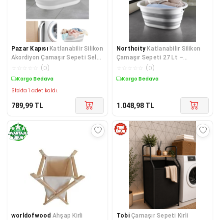
Pazar Kapısı
Katlanabilir Silikon
Northcity
Katlanabilir Silikon
Akordiyon Çamaşır Sepeti Sele
Çamaşır Sepeti 27 Lt –
40 Litre
Akordiyon Tasarım, Yerden
☆
☆
☆
☆
☆
(
0
)
☆
☆
☆
☆
☆
(
0
)
Tasarruf
Kargo Bedava
Kargo Bedava
Stokta 1 adet kaldı.
789,99
TL
1.048,98
TL
worldofwood
Ahşap Kirli
Tobi
Çamaşır Sepeti Kirli