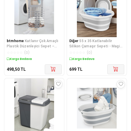
btmhome
Katlanır Çok Amaçlı
Diğer
55 x 35 Katlanabilir
Plastik Düzenleyici Sepet –
Silikon Çamaşır Sepeti - Magic
Oyuncak, Çamaşır, Banyo ve
Vip Akordiyon Katlanır Sepet
☆
☆
☆
☆
☆
(
0
)
☆
☆
☆
☆
☆
(
0
)
Dolap Organizer
%30 Silikon, %70 P
Kargo Bedava
Kargo Bedava
498,50
TL
699
TL