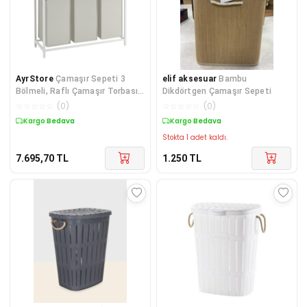
AyrStore
Çamaşır Sepeti 3
elif aksesuar
Bambu
Bölmeli, Raflı Çamaşır Torbası,
Dikdörtgen Çamaşır Sepeti
Çamaşır Kutusu, Oxford Kumaş
☆
☆
☆
☆
☆
(
0
)
☆
☆
☆
☆
☆
(
0
)
Kargo Bedava
Kargo Bedava
Stokta 1 adet kaldı.
7.695,70
TL
1.250
TL