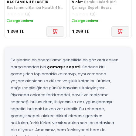
KASTAMONU PLASTİK
Violet
Bambu Halatlı Kirli
Kastamonu Bambu Halatlı 4 No
Çamaşır Sepeti Beyaz
Köşeli Çamaşır Sepeti Bamboo
☆
☆
☆
☆
☆
(
0
)
☆
☆
☆
☆
☆
(
0
)
Kargo Bedava
Kargo Bedava
1.399
TL
1.299
TL
Ev işlerinin en önemli ama genellikle en göz ardı edilen
parçalarından biri
çamaşır sepeti
. Sadece kirli
çamaşırları toplamakla kalmayıp, aynı zamanda
yaşam alanlarınıza düzen ve şıklık katan bu ürünler,
doğru seçildiğinde günlük hayatınızı kolaylaştırır.
Piyasada onlarca farklı model, boyut ve malzeme
seçeneği bulunurken, ihtiyacınıza en uygun çamaşır
sepetini bulmak bazen zor olabilir. Bu rehberde,
çamaşır sepeti alırken dikkat etmeniz gereken
noktaları, farklı türleri ve sık sorulan soruları detaylıca
ele alıyoruz. Amacımız, hem fonksiyonel hem de