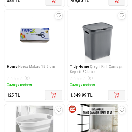
385
TL
759,50
TL
Home
Nerox Makas 15,5 cm
Tidy Home
Çizgili Kirli Çamaşır
Sepeti 52 Litre
☆
☆
☆
☆
☆
(
0
)
☆
☆
☆
☆
☆
(
0
)
Kargo Bedava
Kargo Bedava
125
TL
1.349,99
TL