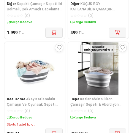
Diğer
Kapaklı Çamaşır Sepeti İki
Diğer
KÜÇÜK BOY
Bölmeli, Çok Amaçlı Depolama,
KATLANABİLİR ÇAMAŞIR
90lt Hacim
SEPETİ (25 LT)
☆
☆
☆
☆
☆
(
0
)
☆
☆
☆
☆
☆
(
0
)
Kargo Bedava
Kargo Bedava
1.999
TL
499
TL
Bee Home
Akay Katlanabilir
Depa
Katlanabilir Silikon
Çamaşır Ve Oyuncak Sepeti
Çamaşır Sepeti & Akordiyon
Ak702 - Plastik - Gri - 20-49 L
Katlanır Sepet 27 Lt
☆
☆
☆
☆
☆
(
0
)
☆
☆
☆
☆
☆
(
0
)
Kargo Bedava
Kargo Bedava
Stokta 1 adet kaldı.