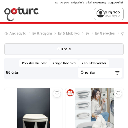
Kampanyalar
Müşteri Hizmetleri
Mağaza Aç
Mağaza Girişi
Giriş Yap
veya üye ol
Anasayfa
Ev & Yaşam
Ev & Mobilya
Ev
Ev Gereçleri
Çama
Filtrele
Popüler Ürünler
Kargo Bedava
Yeni Eklenenler
56
ürün