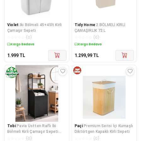
Violet
Iki Bölmeli 45+45lt Kirli
Tidy Home
2 BÖLMELİ KİRLİ
Çamaşır Sepeti
ÇAMAŞIRLIK 72 L
☆
☆
☆
☆
☆
(
0
)
☆
☆
☆
☆
☆
(
0
)
Kargo Bedava
Kargo Bedava
1.999
TL
1.299,99
TL
Tobi
Pavia Üstten Raflı İki
Paçi
Premium Serisi İçi Kumaşlı
Bölmeli Kirli Çamaşır Sepeti
Diktörtgen Kapaklı Kirli Sepeti
Düzenleyici R
☆
☆
☆
☆
☆
(
0
)
☆
☆
☆
☆
☆
(
0
)