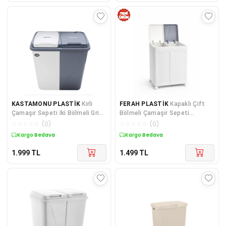
KASTAMONU PLASTİK
Kirli
FERAH PLASTİK
Kapaklı Çift
Çamaşır Sepeti Iki Bölmeli Gri
Bölmeli Çamaşır Sepeti
Beyaz 90 lt
Tekerlekli Kirli Çamaşır Sepeti
☆
☆
☆
☆
☆
(
0
)
☆
☆
☆
☆
☆
(
0
)
Katlanabilir Çamaşır Sepeti
Kargo Bedava
Kargo Bedava
1.999
TL
1.499
TL