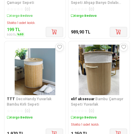
Çamaşır Sepeti
Sepeti Ahşap Banyo Dolabı
Büyük Boy Geniş Kumaş Kirli
☆
☆
☆
☆
☆
(
0
)
☆
☆
☆
☆
☆
(
0
)
Sepeti
Kargo Bedava
Kargo Bedava
Stokta 1 adet kaldı.
199
TL
989,90
TL
%
60
500
TL
TTT
DecoHandy Yuvarlak
elif aksesuar
Bambu Çamaşır
Bambu Kirli Sepeti
Sepeti Yuvarlak
☆
☆
☆
☆
☆
(
0
)
☆
☆
☆
☆
☆
(
0
)
Kargo Bedava
Kargo Bedava
Stokta 1 adet kaldı.
1.970
TL
1.250
TL