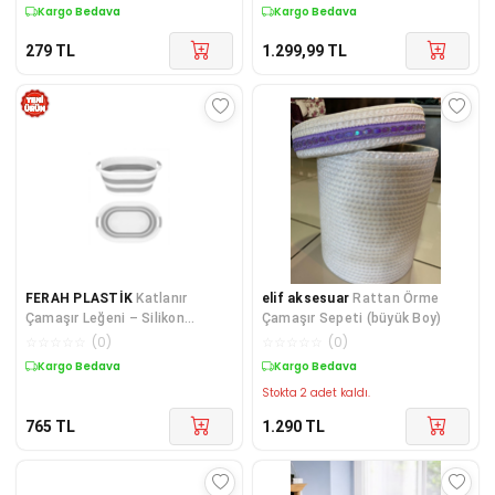
Kargo Bedava
Kargo Bedava
279
TL
1.299,99
TL
FERAH PLASTİK
Katlanır
elif aksesuar
Rattan Örme
Çamaşır Leğeni – Silikon
Çamaşır Sepeti (büyük Boy)
Katlanabilir Çamaşır Sepeti, Yer
☆
☆
☆
☆
☆
(
0
)
☆
☆
☆
☆
☆
(
0
)
Kaplamayan Pratik
Kargo Bedava
Kargo Bedava
Stokta 2 adet kaldı.
765
TL
1.290
TL