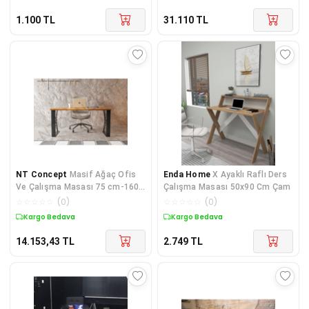
1.100
TL
31.110
TL
NT Concept
Masif Ağaç Ofis
Enda Home
X Ayaklı Raflı Ders
Ve Çalışma Masası 75 cm-160
Çalışma Masası 50x90 Cm Çam
cm
☆
☆
☆
☆
☆
(
0
)
☆
☆
☆
☆
☆
(
0
)
Kargo Bedava
Kargo Bedava
14.153,43
TL
2.749
TL