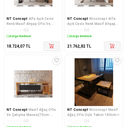
NT Concept
Alfa Açık Ceviz
NT Concept
Ntconcept Alfa
Renk Masif Ahşap Ofis Ve
Açık Ceviz Renk Masif Ahşap
Çalışma Masası(75cm-160cm)
Ofis Ve Çalışma Masası 75 cm-
☆
☆
☆
☆
☆
(
0
)
☆
☆
☆
☆
☆
(
0
)
200 cm
Kargo Bedava
Kargo Bedava
18.724,07
TL
21.762,82
TL
NT Concept
Masif Ağaç Ofis
NT Concept
Ntconcept Masif
Ve Çalışma Masası(75cm-
Ağaç Ofis Üçlü Takım-180cm-r-
140cm)
☆
☆
☆
☆
☆
(
0
)
☆
☆
☆
☆
☆
(
0
)