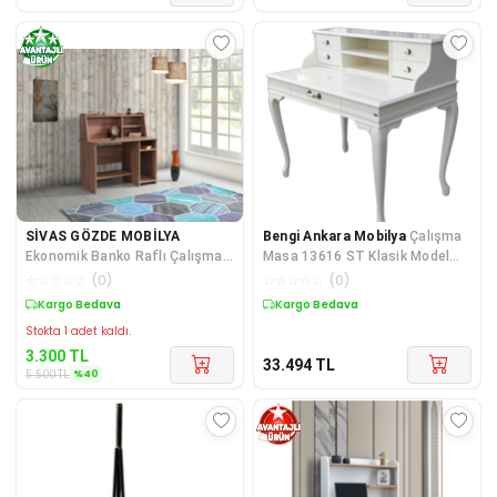
SİVAS GÖZDE MOBİLYA
Bengi Ankara Mobilya
Çalışma
Ekonomik Banko Raflı Çalışma
Masa 13616 ST Klasik Model
Masası 110x115x60
Kayın Aslan Ayak Beyaz Porsele
☆
☆
☆
☆
☆
(
0
)
☆
☆
☆
☆
☆
(
0
)
Sepette %40 İndirim
Kargo Bedava
Stokta 1 adet kaldı.
3.300
TL
33.494
TL
%
40
5.500
TL