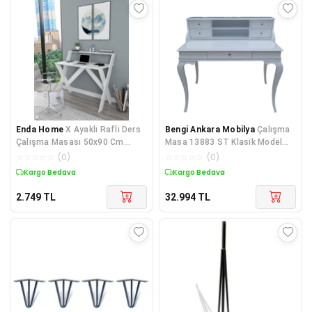
Enda Home
X Ayaklı Raflı Ders
Bengi Ankara Mobilya
Çalışma
Çalışma Masası 50x90 Cm
Masa 13883 ST Klasik Model
Beyaz
Kayın Aslan Ayak Beyaz Porsele
☆
☆
☆
☆
☆
(
0
)
☆
☆
☆
☆
☆
(
0
)
Kargo Bedava
Kargo Bedava
2.749
TL
32.994
TL