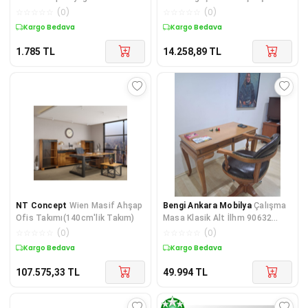
Masası(75cm-180cm)
☆
☆
☆
☆
☆
(
0
)
☆
☆
☆
☆
☆
(
0
)
Kargo Bedava
Kargo Bedava
1.785
TL
14.258,89
TL
NT Concept
Wien Masif Ahşap
Bengi Ankara Mobilya
Çalışma
Ofis Takımı(140cm'lik Takım)
Masa Klasik Alt İlhm 90632
Döner Sandalye Lüks Klasik Cev
☆
☆
☆
☆
☆
(
0
)
☆
☆
☆
☆
☆
(
0
)
Kargo Bedava
Kargo Bedava
107.575,33
TL
49.994
TL