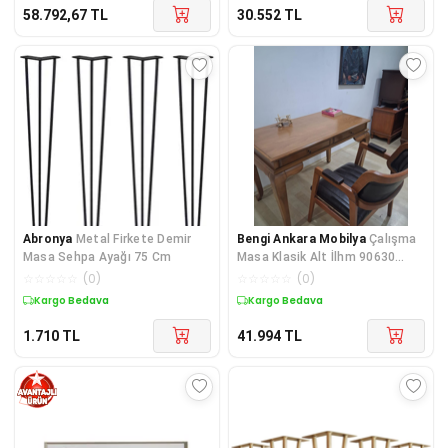
58.792,67
TL
30.552
TL
Abronya
Metal Firkete Demir
Bengi Ankara Mobilya
Çalışma
Masa Sehpa Ayağı 75 Cm
Masa Klasik Alt İlhm 90630
Dilimli Sandalye Lüks Klasik C
☆
☆
☆
☆
☆
(
0
)
☆
☆
☆
☆
☆
(
0
)
Kargo Bedava
Kargo Bedava
1.710
TL
41.994
TL