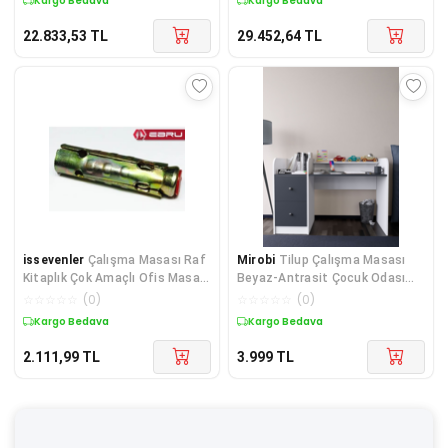
Kargo Bedava
Kargo Bedava
22.833,53
TL
29.452,64
TL
issevenler
Çalışma Masası Raf
Mirobi
Tilup Çalışma Masası
Kitaplık Çok Amaçlı Ofis Masa
Beyaz-Antrasit Çocuk Odası
Beyaz
Çalışma Masası Çekmeceli
☆
☆
☆
☆
☆
(
0
)
☆
☆
☆
☆
☆
(
0
)
Kargo Bedava
Kargo Bedava
2.111,99
TL
3.999
TL