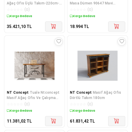
Ağaç Ofis Üçlü Takım-220cm-
Masa Dümen 90647 Mavi
renk Seçenekli
Kırmızı Renk Uyumu 1. Sınıf
☆
☆
☆
☆
☆
(
0
)
☆
☆
☆
☆
☆
(
0
)
Suntala
Kargo Bedava
Kargo Bedava
35.421,10
TL
18.994
TL
NT Concept
Tuale Ntconcept
NT Concept
Masif Ağaç Ofis
Masif Ağaç Ofis Ve Çalışma
Dörtlü Takım 180cm
Masası(75cm-120cm)
☆
☆
☆
☆
☆
(
0
)
☆
☆
☆
☆
☆
(
0
)
Kargo Bedava
Kargo Bedava
11.381,02
TL
61.831,42
TL