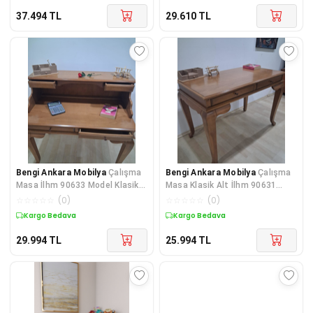
37.494
TL
29.610
TL
Bengi Ankara Mobilya
Çalışma
Bengi Ankara Mobilya
Çalışma
Masa İlhm 90633 Model Klasik
Masa Klasik Alt İlhm 90631
Takım Lüks Klasik Ahşap Cev
Model Lüks Klasik Ahşap Ceviz
☆
☆
☆
☆
☆
(
0
)
☆
☆
☆
☆
☆
(
0
)
Kargo Bedava
Kargo Bedava
29.994
TL
25.994
TL