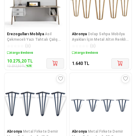
Erezogulları Mobilya
Asil
Abronya
Dolap Sehpa Mobilya
Çekmeceli Yazı Tahtalı Çalışma
Ayakları İçin Metal Altın Renkli
Masası 120cm
Firkete Takı
☆
☆
☆
☆
☆
(
0
)
☆
☆
☆
☆
☆
(
0
)
Sepette %16 İndirim
Kargo Bedava
10.275,20
TL
1.640
TL
%
16
12.232,50
TL
Abronya
Metal Firkete Demir
Abronya
Metal Firkete Demir