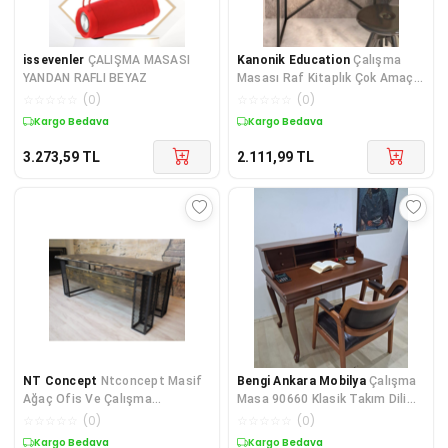
issevenler
ÇALIŞMA MASASI
Kanonik Education
Çalışma
YANDAN RAFLI BEYAZ
Masası Raf Kitaplık Çok Amaçlı
Ofis Masa Ceviz
☆
☆
☆
☆
☆
(
0
)
☆
☆
☆
☆
☆
(
0
)
Kargo Bedava
Kargo Bedava
3.273,59
TL
2.111,99
TL
NT Concept
Ntconcept Masif
Bengi Ankara Mobilya
Çalışma
Ağaç Ofis Ve Çalışma
Masa 90660 Klasik Takım Dilimli
Masası(100cm-210cm)
Sandaly Lüks Klasik Ceviz
☆
☆
☆
☆
☆
(
0
)
☆
☆
☆
☆
☆
(
0
)
Kargo Bedava
Kargo Bedava