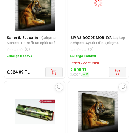
Kanonik Education
Çalışma
SİVAS GÖZDE MOBİLYA
Laptop
Masası 10 Raflı Kitaplık Raf
Sehpası Ayarlı Ofis Çalışma
Atlantik Çam
Masası 60x40
☆
☆
☆
☆
☆
(
0
)
☆
☆
☆
☆
☆
(
0
)
Kargo Bedava
Sepette %17 İndirim
Stokta 2 adet kaldı.
2.500
TL
6.524,09
TL
%
17
3.000
TL