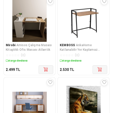
Mirobi
Amisos Çalışma Masası
KEMBOSS
AnkaHome
Kitaplıklı Ofis Masası Atlantik
Katlanabilir Yer Kaplamaz
Çalışma Masası Ar-Te 2100
☆
☆
☆
☆
☆
(
0
)
☆
☆
☆
☆
☆
(
0
)
47x80
Kargo Bedava
Kargo Bedava
2.499
TL
2.530
TL