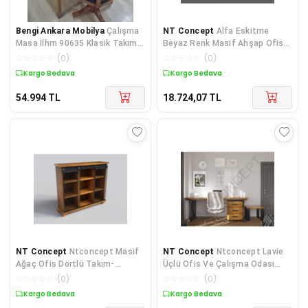
Bengi Ankara Mobilya
Çalışma
NT Concept
Alfa Eskitme
Masa İlhm 90635 Klasik Takım
Beyaz Renk Masif Ahşap Ofis
Döner Sandalye Lüks Klasik C
Ve Çalışma Masası 75 cm-180
☆
☆
☆
☆
☆
(
0
)
☆
☆
☆
☆
☆
(
0
)
cm
Kargo Bedava
Kargo Bedava
54.994
TL
18.724,07
TL
NT Concept
Ntconcept Masif
NT Concept
Ntconcept Lavie
Ağaç Ofis Dörtlü Takım-
Üçlü Ofis Ve Çalışma Odası
140cm-renk Seçenekli
Takımı(120cm)
☆
☆
☆
☆
☆
(
0
)
☆
☆
☆
☆
☆
(
0
)
Kargo Bedava
Kargo Bedava