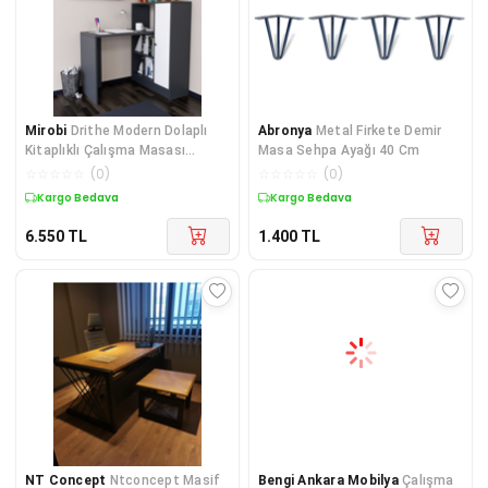
Mirobi
Drithe Modern Dolaplı
Abronya
Metal Firkete Demir
Kitaplıklı Çalışma Masası
Masa Sehpa Ayağı 40 Cm
Antrasit-Beyaz
☆
☆
☆
☆
☆
(
0
)
☆
☆
☆
☆
☆
(
0
)
Kargo Bedava
Kargo Bedava
6.550
TL
1.400
TL
NT Concept
Ntconcept Masif
Bengi Ankara Mobilya
Çalışma