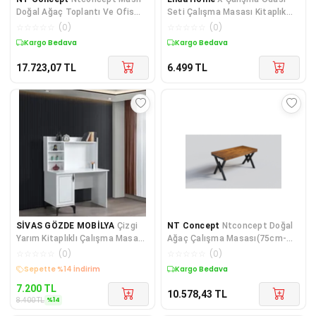
Doğal Ağaç Toplantı Ve Ofis
Seti Çalışma Masası Kitaplık
Masası(100cm-200cm)
Komodin Çalışma Masası Seti
☆
☆
☆
☆
☆
(
0
)
☆
☆
☆
☆
☆
(
0
)
Kargo Bedava
Kargo Bedava
17.723,07
TL
6.499
TL
SİVAS GÖZDE MOBİLYA
Çizgi
NT Concept
Ntconcept Doğal
Yarım Kitaplıklı Çalışma Masası
Ağaç Çalışma Masası(75cm-
110x60x137
120cm)
☆
☆
☆
☆
☆
(
0
)
☆
☆
☆
☆
☆
(
0
)
Sepette %14 İndirim
Kargo Bedava
7.200
TL
10.578,43
TL
%
14
8.400
TL