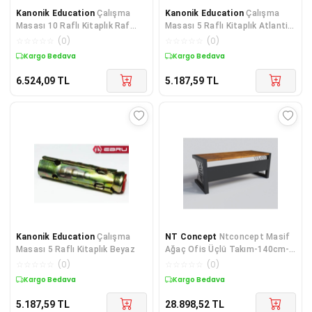
Kanonik Education
Çalışma
Kanonik Education
Çalışma
Masası 10 Raflı Kitaplık Raf
Masası 5 Raflı Kitaplık Atlantik
Beyaz
Çam
☆
☆
☆
☆
☆
(
0
)
☆
☆
☆
☆
☆
(
0
)
Kargo Bedava
Kargo Bedava
6.524,09
TL
5.187,59
TL
Kanonik Education
Çalışma
NT Concept
Ntconcept Masif
Masası 5 Raflı Kitaplık Beyaz
Ağaç Ofis Üçlü Takım-140cm-
renk Seçenekli
☆
☆
☆
☆
☆
(
0
)
☆
☆
☆
☆
☆
(
0
)
Kargo Bedava
Kargo Bedava
5.187,59
TL
28.898,52
TL