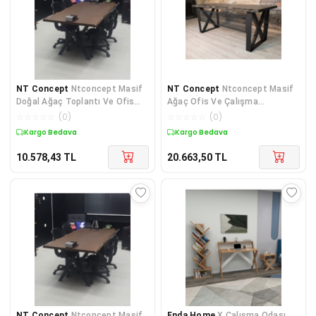
NT Concept
Ntconcept Masif
NT Concept
Ntconcept Masif
Doğal Ağaç Toplantı Ve Ofis
Ağaç Ofis Ve Çalışma
Masası(85cm-240cm)
Masası(85cm-200cm)
☆
☆
☆
☆
☆
(
0
)
☆
☆
☆
☆
☆
(
0
)
Kargo Bedava
Kargo Bedava
10.578,43
TL
20.663,50
TL
NT Concept
Ntconcept Masif
Enda Home
X Çalışma Odası