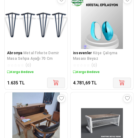
Abronya
Metal Firkete Demir
issevenler
Köşe Çalışma
Masa Sehpa Ayağı 70 Cm
Masası Beyaz
☆
☆
☆
☆
☆
(
0
)
☆
☆
☆
☆
☆
(
0
)
Kargo Bedava
Kargo Bedava
1.635
TL
4.781,69
TL