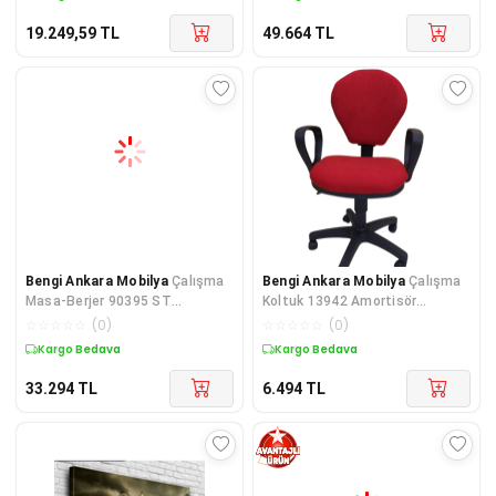
19.249,59
TL
49.664
TL
Bengi Ankara Mobilya
Çalışma
Bengi Ankara Mobilya
Çalışma
Masa-Berjer 90395 ST
Koltuk 13942 Amortisör
Sandalye Kelebek Klasik Ceviz
İnovosyon Model KIRMIZI
☆
☆
☆
☆
☆
(
0
)
☆
☆
☆
☆
☆
(
0
)
Keten
Ortopedik
Kargo Bedava
Kargo Bedava
33.294
TL
6.494
TL