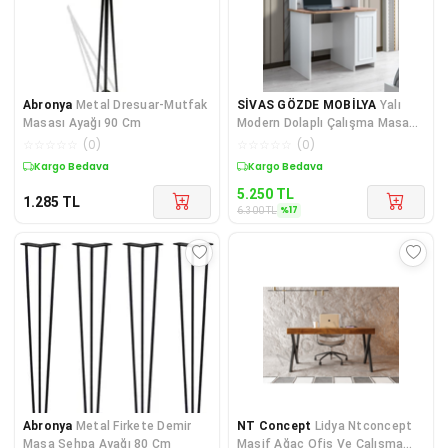
Abronya
Metal Dresuar-Mutfak
SİVAS GÖZDE MOBİLYA
Yalı
Masası Ayağı 90 Cm
Modern Dolaplı Çalışma Masası
100*60*130
☆
☆
☆
☆
☆
(
0
)
☆
☆
☆
☆
☆
(
0
)
Kargo Bedava
Sepette %17 İndirim
5.250
TL
1.285
TL
%
17
6.300
TL
Abronya
Metal Firkete Demir
NT Concept
Lidya Ntconcept
Masa Sehpa Ayağı 80 Cm
Masif Ağaç Ofis Ve Çalışma