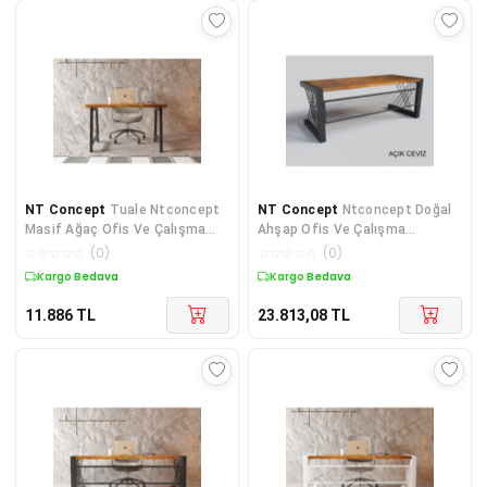
NT Concept
Tuale Ntconcept
NT Concept
Ntconcept Doğal
Masif Ağaç Ofis Ve Çalışma
Ahşap Ofis Ve Çalışma
Masası(75cm-200cm)
Masası-85cm-220cm-renk
☆
☆
☆
☆
☆
(
0
)
☆
☆
☆
☆
☆
(
0
)
Seçenekli
Kargo Bedava
Kargo Bedava
11.886
TL
23.813,08
TL