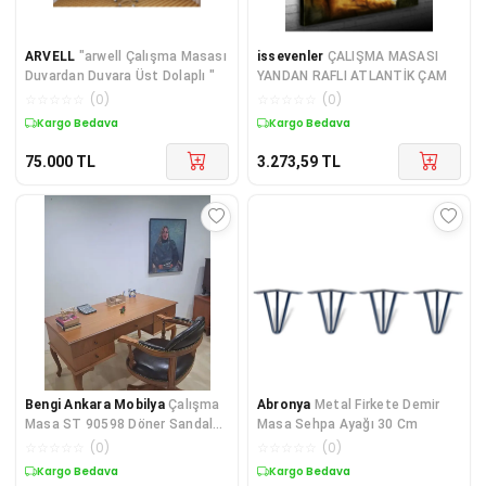
ARVELL
"arwell Çalışma Masası
issevenler
ÇALIŞMA MASASI
Duvardan Duvara Üst Dolaplı "
YANDAN RAFLI ATLANTİK ÇAM
☆
☆
☆
☆
☆
(
0
)
☆
☆
☆
☆
☆
(
0
)
Kargo Bedava
Kargo Bedava
75.000
TL
3.273,59
TL
Bengi Ankara Mobilya
Çalışma
Abronya
Metal Firkete Demir
Masa ST 90598 Döner Sandalye
Masa Sehpa Ayağı 30 Cm
Lüks Klasik Ceviz Renk Mode
☆
☆
☆
☆
☆
(
0
)
☆
☆
☆
☆
☆
(
0
)
Kargo Bedava
Kargo Bedava