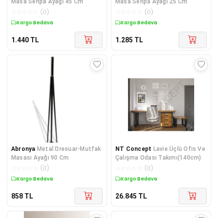
Masa Sehpa Ayağı 45 Cm
Masa Sehpa Ayağı 25 Cm
☆
☆
☆
☆
☆
(
0
)
☆
☆
☆
☆
☆
(
0
)
Kargo Bedava
Kargo Bedava
1.440
TL
1.285
TL
Abronya
Metal Dresuar-Mutfak
NT Concept
Lavie Üçlü Ofis Ve
Masası Ayağı 90 Cm
Çalışma Odası Takımı(140cm)
☆
☆
☆
☆
☆
(
0
)
☆
☆
☆
☆
☆
(
0
)
Kargo Bedava
Kargo Bedava
858
TL
26.845
TL