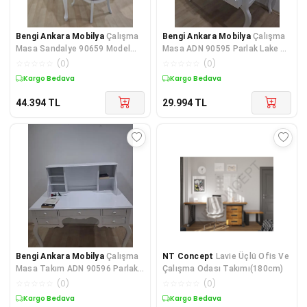
Bengi Ankara Mobilya
Çalışma
Bengi Ankara Mobilya
Çalışma
Masa Sandalye 90659 Model
Masa ADN 90595 Parlak Lake 5
Parlak Beyaz Lake Boyalı Masa
Çekmeceli Porselen Kulplar L
☆
☆
☆
☆
☆
(
0
)
☆
☆
☆
☆
☆
(
0
)
G
Kargo Bedava
Kargo Bedava
44.394
TL
29.994
TL
Bengi Ankara Mobilya
Çalışma
NT Concept
Lavie Üçlü Ofis Ve
Masa Takım ADN 90596 Parlak
Çalışma Odası Takımı(180cm)
Lake Beyaz 5 Çekmeceli Porsel
☆
☆
☆
☆
☆
(
0
)
☆
☆
☆
☆
☆
(
0
)
Kargo Bedava
Kargo Bedava