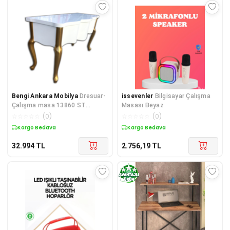
Bengi Ankara Mobilya
Dresuar-
issevenler
Bilgisayar Çalışma
Çalışma masa 13860 ST
Masası Beyaz
Bombe Dalga Ayna Kayın Aslan
☆
☆
☆
☆
☆
(
0
)
☆
☆
☆
☆
☆
(
0
)
Ayak B
Kargo Bedava
Kargo Bedava
32.994
TL
2.756,19
TL