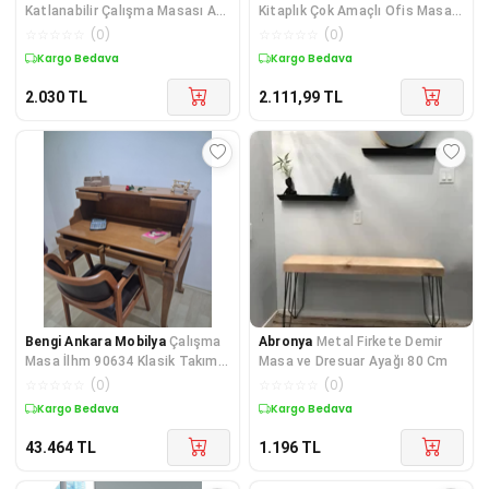
Katlanabilir Çalışma Masası Ar-
Kitaplık Çok Amaçlı Ofis Masa
Te 1200 45x80
Bendir
☆
☆
☆
☆
☆
(
0
)
☆
☆
☆
☆
☆
(
0
)
Kargo Bedava
Kargo Bedava
2.030
TL
2.111,99
TL
Bengi Ankara Mobilya
Çalışma
Abronya
Metal Firkete Demir
Masa İlhm 90634 Klasik Takım
Masa ve Dresuar Ayağı 80 Cm
Dilimli Sandaly Lüks Klasik
☆
☆
☆
☆
☆
(
0
)
☆
☆
☆
☆
☆
(
0
)
Kargo Bedava
Kargo Bedava
43.464
TL
1.196
TL