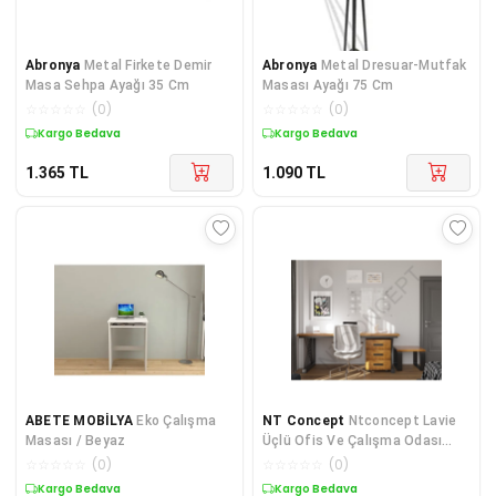
Abronya
Metal Firkete Demir
Abronya
Metal Dresuar-Mutfak
Masa Sehpa Ayağı 35 Cm
Masası Ayağı 75 Cm
☆
☆
☆
☆
☆
(
0
)
☆
☆
☆
☆
☆
(
0
)
Kargo Bedava
Kargo Bedava
1.365
TL
1.090
TL
ABETE MOBİLYA
Eko Çalışma
NT Concept
Ntconcept Lavie
Masası / Beyaz
Üçlü Ofis Ve Çalışma Odası
Takımı(200cm)
☆
☆
☆
☆
☆
(
0
)
☆
☆
☆
☆
☆
(
0
)
Kargo Bedava
Kargo Bedava