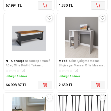
67.994
TL
1.330
TL
NT Concept
Ntconcept Masif
Mirobi
Orbit Çalışma Masası
Ağaç Ofis Dörtlü Takım-
Bilgisayar Masası Ofis Masası
220cm-renk Seçenekli
Ders Masası Beyaz
☆
☆
☆
☆
☆
(
0
)
☆
☆
☆
☆
☆
(
0
)
Kargo Bedava
Kargo Bedava
64.998,87
TL
2.659
TL