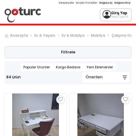
Kampanyalar
Müşteri Hizmetleri
Mağaza Aç
Mağaza Girişi
Giriş Yap
veya üye ol
Anasayfa
Ev & Yaşam
Ev & Mobilya
Mobilya
Çalışma Oda
Sonraki ürün sayfası, sayfa
2
Filtrele
Popüler Ürünler
Kargo Bedava
Yeni Eklenenler
84
ürün