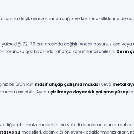
asarıma değil, aynı zamanda sağlık ve konfor özelliklerine de odakl
 yüksekliği 72-76 cm arasında değişir. Ancak boyunuz kısa veya
monitörünüzü göz hizasında rahatça konumlandırabilesin.
Derin ç
ınız bir ürün için
masif ahşap çalışma masası
veya
metal aya
manla aşınabilir. Ayrıca
çizilmeye dayanıklı çalışma yüzeyi
ol
 ve diğer ofis malzemeleriniz için yeterli depolama alanına sahip 
 istasyonu
modelleri, dağınıklığı önleyerek odaklanmanızı artırır.