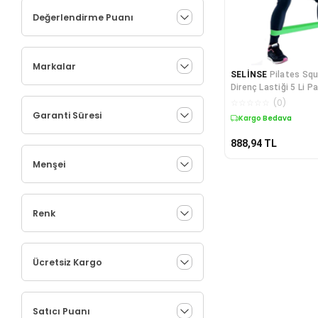
Değerlendirme Puanı
Markalar
SELİNSE
Pilates Squ
Direnç Lastiği 5 Li P
☆
☆
☆
☆
☆
(
0
)
Garanti Süresi
Kargo Bedava
888,94
TL
Menşei
Renk
Ücretsiz Kargo
Satıcı Puanı