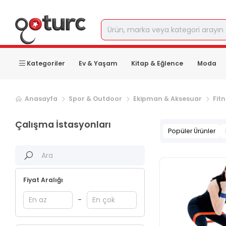
Kategoriler
Ev & Yaşam
Kitap & Eğlence
Moda
Anasayfa
Spor & Outdoor
Ekipman & Aksesuar
Fit
Çalışma İstasyonları
Popüler Ürünler
Fiyat Aralığı
-