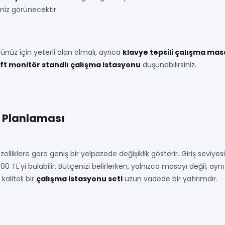
iz görünecektir.
üz için yeterli alan olmalı, ayrıca
klavye tepsili çalışma mas
ift monitör standlı çalışma istasyonu
düşünebilirsiniz.
e Planlaması
iklere göre geniş bir yelpazede değişiklik gösterir. Giriş seviyes
000 TL'yi bulabilir. Bütçenizi belirlerken, yalnızca masayı değil, 
aliteli bir
çalışma istasyonu seti
uzun vadede bir yatırımdır.