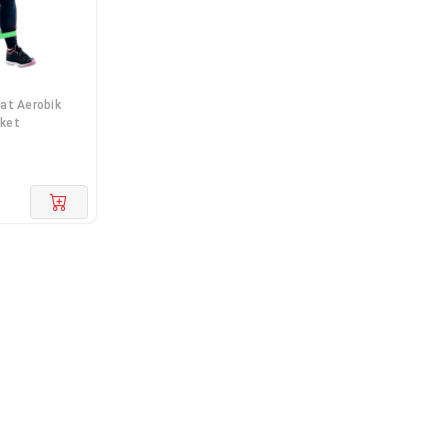
at Aerobik
aket