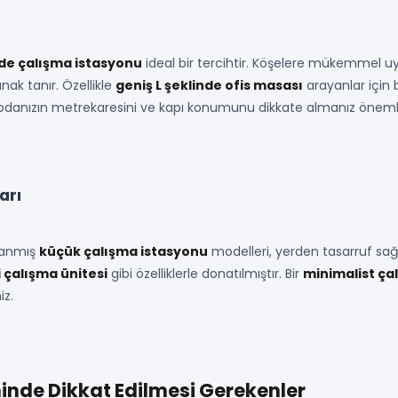
nde çalışma istasyonu
ideal bir tercihtir. Köşelere mükemmel u
ak tanır. Özellikle
geniş L şeklinde ofis masası
arayanlar için
danızın metrekaresini ve kapı konumunu dikkate almanız önemli
arı
rlanmış
küçük çalışma istasyonu
modelleri, yerden tasarruf sağla
 çalışma ünitesi
gibi özelliklerle donatılmıştır. Bir
minimalist ça
iz.
nde Dikkat Edilmesi Gerekenler