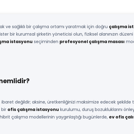
ak ve sağlıklı bir çalışma ortamı yaratmak için doğru
çalışma is
 ister bir kurumsal şirketin yöneticisi olun, fiziksel alanınızın düze
şma istasyonu
seçiminden
profesyonel çalışma masası
mode
nemlidir?
baret değildir; aksine, üretkenliğinizi maksimize edecek şekilde
 bir
ofis çalışma istasyonu
kurulumu, duruş bozukluklarını önleye
 hibrit çalışma modellerinin yaygınlaştığı bugünlerde,
ev ofis ça