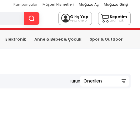
Kampanyalar
Müşteri Hizmetleri
Mağaza Aç
Mağaza Girişi
Giriş Yap
Sepetim
veya üye ol
ürün yok
Elektronik
Anne & Bebek & Çocuk
Spor & Outdoor
1
ürün