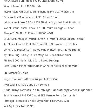
NIVEA Nivea SUN Hassas Yüz Güneş Kremi 50ml,
Xiaomi Power Bank 10000mAh
MyBalliStore Galaksi Baskılı iPhone 16 Pro Max Telefon Kılıfı
Yves Rocher Mon Evidence EDP- Kadın Parfüm
Lelas Lelas Prime 38 Cool EDP 55 ML – Oryantal Erkek Parfümü
levent Fırsat Paketi Bebek Bezi 7 Numara Xxlarge 40 Adet
Sleepy YÜZEY TEMİZLİK HAVLUSU 100 ADET
UFUK HOME Milas 211 Masalı Siyah Fermuarlı Bahçe Balkon Takımı
AyrStore Otomatik Kedi Su Pınarı Ultra Sessiz Kedi Su Sebili
Delta 10 lu Pilates Seti Pilates Matı Pilates Topu Pilates Lastiği
AyrStore Saç Düzleştirici Ve Maşa İkili Saç Şekillendirici
Philips 5000 Serisi Islak Kuru Robot Süpürge
Royal Canin Motherbaby Cat 34 Anne Ve Yavru Kedi Maması
En Favori Ürünler
İsego Emoji Yumurtlayan Kurşun Kalem 4'lü
Ayakkabılık Ahşap Çubuklu 4 Bölmeli
2 Katlı Banyo Kozmetik Takı Düzenleyici Baharatlık Çok Amaçlı Organizer
Besinistanbul PSSPOR 2 Adet 3KG Pembe Renk Dambıl Seti
Formeya Fermuarlı 6 Adet Beyaz Yastık Koruyucu Alez
İnci Ağda Spatula 100lü