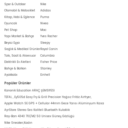
Spor & Outdoor
Nike
Otomobil & Motosiklet
Adidas
Kitap, Hobi & Eğlence
Puma
Oyuncak
Nivea
Pet Shop
Mac
Yapı Market & Bahçe
Yves Rocher
Beyaz Eşya
Sleepy
Sağlık & Medikal Ürünler
Royal Canin
Takı, Saat & Aksesuar
Columbia
Elektrikli Ev Aletleri
Fisher Price
Bahçe & Balkon
Stanley
Ayakkabı
Einhell
Popüler Ürünler
Kanonik Education ARAÇ ŞEMSİYESİ
TEFAL , Ey505d Easy Fry & Grill Precision Yağsız Fritöz Airfryer,
Apple Watch SE GPS + Cellular 44mm Gece Yarısı Alüminyum Kasa
AyrStore Stereo Ses Kaliteli Bluetooth Kulaklık
Ray-Ban 4340 710/M2 50 Unisex Güneş Gözlüğü
Nike Sneaker,Kadın