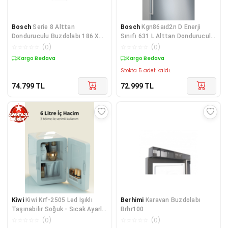
Bosch
Serie 8 Alttan
Bosch
Kgn86aıd2n D Enerji
Donduruculu Buzdolabı 186 X
Sınıfı 631 L Alttan Donduruculu
75 Cm Beyaz
No-frost Buzdolabı Inox
☆
☆
☆
☆
☆
(
0
)
☆
☆
☆
☆
☆
(
0
)
1223478
Kargo Bedava
Kargo Bedava
Stokta 5 adet kaldı.
74.799
TL
72.999
TL
Kiwi
Kiwi Krf-2505 Led Işıklı
Berhimi
Karavan Buzdolabı
Taşınabilir Soğuk - Sıcak Ayarlı
Brhr100
Kozmeti
☆
☆
☆
☆
☆
(
0
)
☆
☆
☆
☆
☆
(
0
)