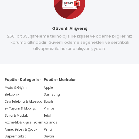
Güvenli Alışveriş
256-bit SSL şifreleme teknolojisi ile kişisel ve ödeme bilgileriniz
koruma altındadır. Güvenli ödeme seçenekleri ve sertifikalı
altyapımız ile huzurla alışveriş yapın.
Popüler Kategoriler
Popüler Markalar
Moda & Giyim
Apple
Elektronik
Samsung
Cep Telefonu & Aksesuar
Bosch
Ev, Yaşam & Mobilya
Philips
Sofra & Mutfak
Tefal
Kozmetik & Kişisel Bakım
Korkmaz
Anne, Bebek & Çocuk
Penti
Süpermarket
Süvari