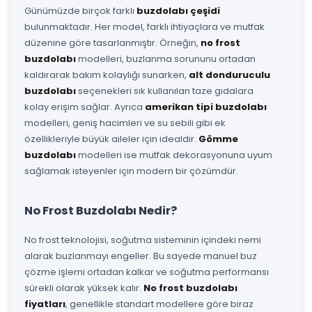
Günümüzde birçok farklı
buzdolabı çeşidi
bulunmaktadır. Her model, farklı ihtiyaçlara ve mutfak
düzenine göre tasarlanmıştır. Örneğin,
no frost
buzdolabı
modelleri, buzlanma sorununu ortadan
kaldırarak bakım kolaylığı sunarken,
alt donduruculu
buzdolabı
seçenekleri sık kullanılan taze gıdalara
kolay erişim sağlar. Ayrıca
amerikan tipi buzdolabı
modelleri, geniş hacimleri ve su sebili gibi ek
özellikleriyle büyük aileler için idealdir.
Gömme
buzdolabı
modelleri ise mutfak dekorasyonuna uyum
sağlamak isteyenler için modern bir çözümdür.
No Frost Buzdolabı Nedir?
No frost teknolojisi, soğutma sisteminin içindeki nemi
alarak buzlanmayı engeller. Bu sayede manuel buz
çözme işlemi ortadan kalkar ve soğutma performansı
sürekli olarak yüksek kalır.
No frost buzdolabı
fiyatları
, genellikle standart modellere göre biraz