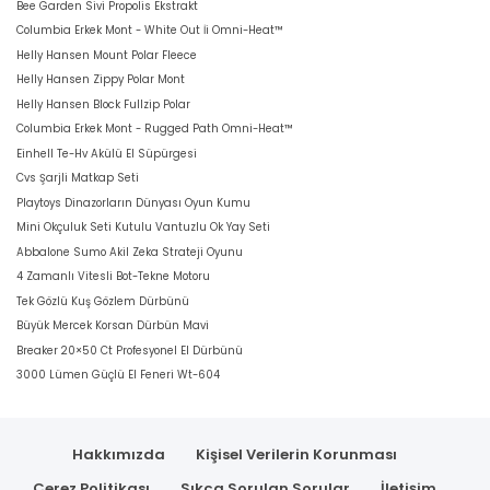
Bee Garden Sivi Propolis Ekstrakt
Columbia Erkek Mont - White Out İi Omni-Heat™
Helly Hansen Mount Polar Fleece
Helly Hansen Zippy Polar Mont
Helly Hansen Block Fullzip Polar
Columbia Erkek Mont - Rugged Path Omni-Heat™
Einhell Te-Hv Akülü El Süpürgesi
Cvs Şarjli Matkap Seti
Playtoys Dinazorların Dünyası Oyun Kumu
Mini Okçuluk Seti Kutulu Vantuzlu Ok Yay Seti
Abbalone Sumo Akil Zeka Strateji Oyunu
4 Zamanlı Vitesli Bot-Tekne Motoru
Tek Gözlü Kuş Gözlem Dürbünü
Büyük Mercek Korsan Dürbün Mavi
Breaker 20×50 Ct Profesyonel El Dürbünü
3000 Lümen Güçlü El Feneri Wt-604
Hakkımızda
Kişisel Verilerin Korunması
Çerez Politikası
Sıkça Sorulan Sorular
İletişim