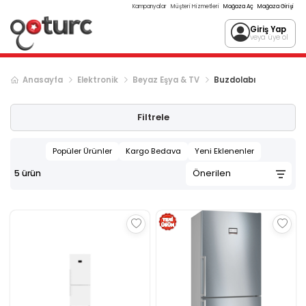
Kampanyalar
Müşteri Hizmetleri
Mağaza Aç
Mağaza Girişi
Giriş Yap
veya üye ol
Anasayfa
Elektronik
Beyaz Eşya & TV
Buzdolabı
Filtrele
Popüler Ürünler
Kargo Bedava
Yeni Eklenenler
5
ürün