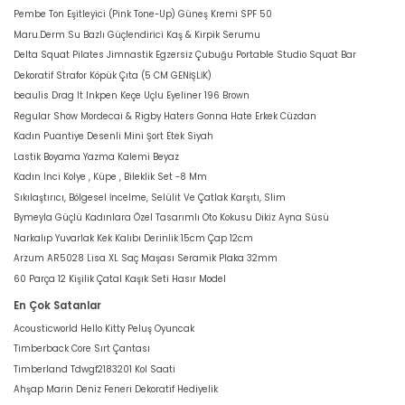
Pembe Ton Eşitleyici (Pink Tone-Up) Güneş Kremi SPF 50
Maru.Derm Su Bazlı Güçlendirici Kaş & Kirpik Serumu
Delta Squat Pilates Jimnastik Egzersiz Çubuğu Portable Studio Squat Bar
Dekoratif Strafor Köpük Çıta (5 CM GENİŞLİK)
beaulis Drag It Inkpen Keçe Uçlu Eyeliner 196 Brown
Regular Show Mordecai & Rigby Haters Gonna Hate Erkek Cüzdan
Kadın Puantiye Desenli Mini Şort Etek Siyah
Lastik Boyama Yazma Kalemi Beyaz
Kadın Inci Kolye , Küpe , Bileklik Set -8 Mm
Sıkılaştırıcı, Bölgesel İncelme, Selülit Ve Çatlak Karşıtı, Slim
Bymeyla Güçlü Kadınlara Özel Tasarımlı Oto Kokusu Dikiz Ayna Süsü
Narkalıp Yuvarlak Kek Kalıbı Derinlik 15cm Çap 12cm
Arzum AR5028 Lisa XL Saç Maşası Seramik Plaka 32mm
60 Parça 12 Kişilik Çatal Kaşık Seti Hasır Model
En Çok Satanlar
Acousticworld Hello Kitty Peluş Oyuncak
Timberback Core Sırt Çantası
Timberland Tdwgf2183201 Kol Saati
Ahşap Marin Deniz Feneri Dekoratif Hediyelik