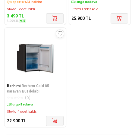
Kargo Bedava
Kargo Bedava
Stokta 1 adet kaldı.
Stokta 1 adet kaldı.
3.499
TL
25.900
TL
%
13
3.999
TL
Berhimi
Berhımı Cold 85
Karavan Buzdolabı
☆
☆
☆
☆
☆
(
0
)
Kargo Bedava
Stokta 4 adet kaldı.
22.900
TL