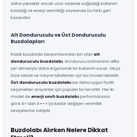
daha yüksektir ancak uzun vadede sağladığı kullanım
kolaylığı ve enerji verimliliği sayesinde bu farkı geri
kazandırır.
Alt Donduruculu ve Üst Donduruculu
Buzdolapları
Klasik buzdolabı tasarımlarından biri olan
alt
donduruculu buzdolabı
, dondurucu bölmesinin altta
yer almasıyla daha ergonomik bir kullanım sunar. Sıkça
taze sebze ve meyve tüketenler için bu model idealdir.
Üst donduruculu buzdolabı
ise daha uygun fiyatlı
seçenekler arayanlar için popüler bir tercihtir. Her iki
model de
enerji sınıfı buzdolabı
performansına
göre A+’dan A+++’ya kadar değişen verimlilik
seviyelerine sahiptir.
Buzdolabı Alırken Nelere Dikkat