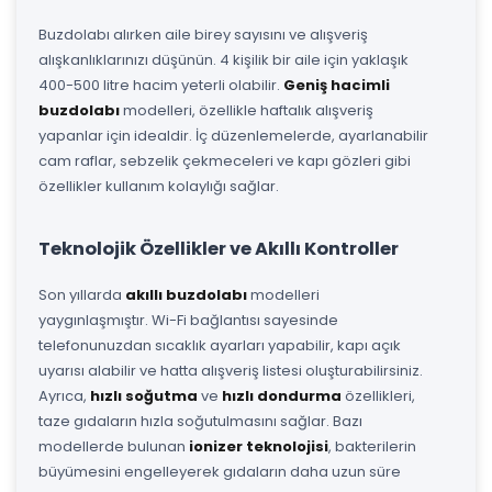
Buzdolabı alırken aile birey sayısını ve alışveriş
alışkanlıklarınızı düşünün. 4 kişilik bir aile için yaklaşık
400-500 litre hacim yeterli olabilir.
Geniş hacimli
buzdolabı
modelleri, özellikle haftalık alışveriş
yapanlar için idealdir. İç düzenlemelerde, ayarlanabilir
cam raflar, sebzelik çekmeceleri ve kapı gözleri gibi
özellikler kullanım kolaylığı sağlar.
Teknolojik Özellikler ve Akıllı Kontroller
Son yıllarda
akıllı buzdolabı
modelleri
yaygınlaşmıştır. Wi-Fi bağlantısı sayesinde
telefonunuzdan sıcaklık ayarları yapabilir, kapı açık
uyarısı alabilir ve hatta alışveriş listesi oluşturabilirsiniz.
Ayrıca,
hızlı soğutma
ve
hızlı dondurma
özellikleri,
taze gıdaların hızla soğutulmasını sağlar. Bazı
modellerde bulunan
ionizer teknolojisi
, bakterilerin
büyümesini engelleyerek gıdaların daha uzun süre