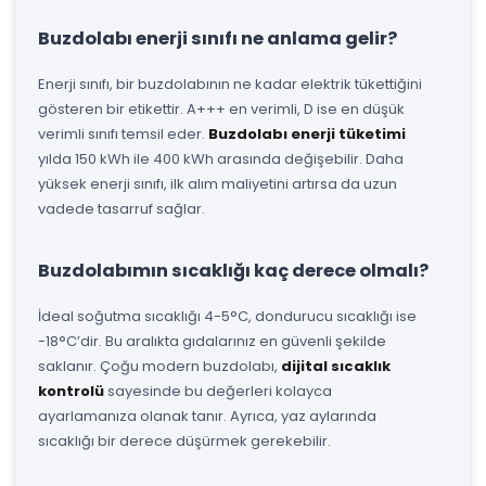
Buzdolabı enerji sınıfı ne anlama gelir?
Enerji sınıfı, bir buzdolabının ne kadar elektrik tükettiğini
gösteren bir etikettir. A+++ en verimli, D ise en düşük
verimli sınıfı temsil eder.
Buzdolabı enerji tüketimi
yılda 150 kWh ile 400 kWh arasında değişebilir. Daha
yüksek enerji sınıfı, ilk alım maliyetini artırsa da uzun
vadede tasarruf sağlar.
Buzdolabımın sıcaklığı kaç derece olmalı?
İdeal soğutma sıcaklığı 4-5°C, dondurucu sıcaklığı ise
-18°C’dir. Bu aralıkta gıdalarınız en güvenli şekilde
saklanır. Çoğu modern buzdolabı,
dijital sıcaklık
kontrolü
sayesinde bu değerleri kolayca
ayarlamanıza olanak tanır. Ayrıca, yaz aylarında
sıcaklığı bir derece düşürmek gerekebilir.