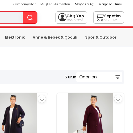
Kampanyalar
Müşteri Hizmetleri
Mağaza Aç
Mağaza Girişi
Giriş Yap
Sepetim
veya üye ol
ürün yok
Elektronik
Anne & Bebek & Çocuk
Spor & Outdoor
5
ürün