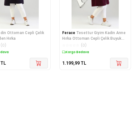
din Ottoman Cepli Çelik
Ferace
Tesettur Giyim Kadin Anne
en Hırka
Hırka Ottoman Cepli Çelik Buyuk
Beden H
(
0
)
☆
☆
☆
☆
☆
(
0
)
edava
Kargo Bedava
TL
1.199,99
TL