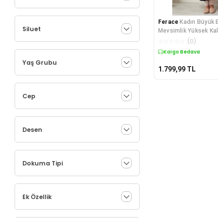
Ferace
Kadın Büyük 
Siluet
Mevsimlik Yüksek Kal
Hırka
☆
☆
☆
☆
☆
(
0
)
Kargo Bedava
Yaş Grubu
1.799,99
TL
Cep
Desen
Dokuma Tipi
Ek Özellik