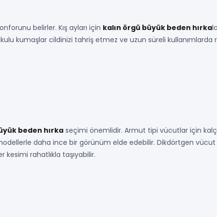
orunu belirler. Kış ayları için
kalın örgü büyük beden hırka
l
ulu kumaşlar cildinizi tahriş etmez ve uzun süreli kullanımlarda r
üyük beden hırka
seçimi önemlidir. Armut tipi vücutlar için kalça
 modellerle daha ince bir görünüm elde edebilir. Dikdörtgen vücut t
 kesimi rahatlıkla taşıyabilir.