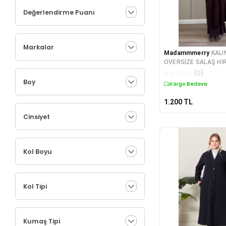
Değerlendirme Puanı
Markalar
Madammmerry
KALI
OVERSİZE SALAŞ HI
BEDEN UYUMLU
☆
☆
☆
☆
☆
(
0
)
Boy
Kargo Bedava
1.200
TL
Cinsiyet
Kol Boyu
Kol Tipi
Kumaş Tipi