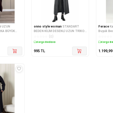
N UZUN
onno style woman
STANDART
Ferace
Ka
RKA BÜYÜK
BEDEN KİLİM DESENLİ UZUN TRİKO
Buyuk Bed
CEKET
☆
☆
☆
☆
☆
(
0
)
☆
☆
☆
☆
☆
Kargo Bedava
Kargo B
995
TL
1.199,99