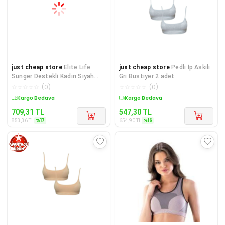
just cheap store
Elite Life
just cheap store
Pedli İp Askılı
Sünger Destekli Kadın Siyah
Gri Büstiyer 2 adet
Büstiyer 772
☆
☆
☆
☆
☆
(
0
)
☆
☆
☆
☆
☆
(
0
)
Sepette %17 İndirim
Sepette %16 İndirim
709,31
TL
547,30
TL
%
17
%
16
853,36
TL
654,90
TL