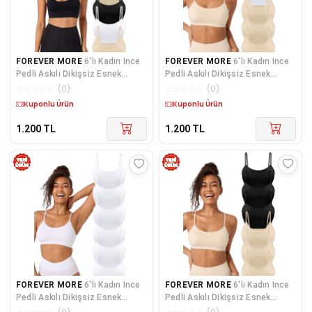
FOREVER MORE
6'lı Kadın Ince
FOREVER MORE
6'lı Kadın Ince
Pedli Askılı Dikişsiz Esnek
Pedli Askılı Dikişsiz Esnek
Büstiyer
Büstiyer
☆
☆
☆
☆
☆
(
0
)
☆
☆
☆
☆
☆
(
0
)
Kargo Bedava
Kargo Bedava
1.200
TL
1.200
TL
FOREVER MORE
6'lı Kadın Ince
FOREVER MORE
6'lı Kadın Ince
Pedli Askılı Dikişsiz Esnek
Pedli Askılı Dikişsiz Esnek
Büstiyer
Büstiyer