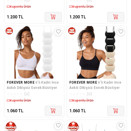
☆
☆
☆
☆
☆
(
0
)
☆
☆
☆
☆
☆
(
0
)
Kargo Bedava
Kargo Bedava
1.200
TL
1.200
TL
FOREVER MORE
6'lı Kadın Ince
FOREVER MORE
6'lı Kadın Ince
Askılı Dikişsiz Esnek Büstiyer
Askılı Dikişsiz Esnek Büstiyer
☆
☆
☆
☆
☆
(
0
)
☆
☆
☆
☆
☆
(
0
)
Kargo Bedava
Kargo Bedava
1.060
TL
1.060
TL