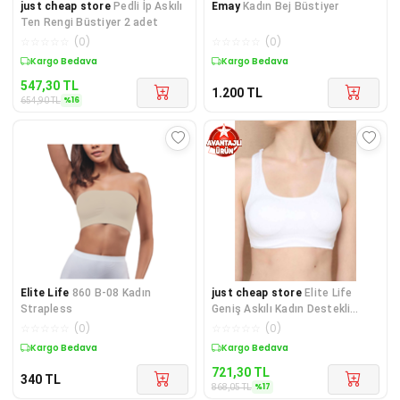
just cheap store
Pedli İp Askılı
Emay
Kadın Bej Büstiyer
Ten Rengi Büstiyer 2 adet
☆
☆
☆
☆
☆
(
0
)
☆
☆
☆
☆
☆
(
0
)
Sepette %16 İndirim
Kargo Bedava
547,30
TL
1.200
TL
%
16
654,90
TL
Elite Life
860 B-08 Kadın
just cheap store
Elite Life
Strapless
Geniş Askılı Kadın Destekli
Sporcu Büstiyer Beyaz Süty
☆
☆
☆
☆
☆
(
0
)
☆
☆
☆
☆
☆
(
0
)
Kargo Bedava
Sepette %17 İndirim
721,30
TL
340
TL
%
17
868,05
TL