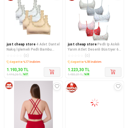
just cheap store
4 Adet Dantel
just cheap store
Pedli Ip Askılı
Nakış İşlemeli Pedli Bambu
Yarım Atlet Desenli Büstiyer 6
Kadın Büstiyer Beyaz Ten
Lı Set 1
☆
☆
☆
☆
☆
(
0
)
☆
☆
☆
☆
☆
(
0
)
Kargo Bedava
Kargo Bedava
1.193,30
TL
1.223,30
TL
%
17
%
18
1.446,26
TL
1.483,01
TL