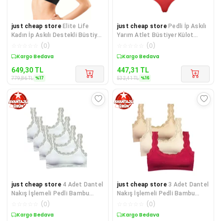
just cheap store
Elite Life
just cheap store
Pedli İp Askılı
Kadın İp Askılı Destekli Büstiyer
Yarım Atlet Büstiyer Külot
Siyah Sütyen 770
Takım Beyaz Kırmızı
☆
☆
☆
☆
☆
(
0
)
☆
☆
☆
☆
☆
(
0
)
Sepette %17 İndirim
Sepette %16 İndirim
649,30
TL
447,31
TL
%
17
%
16
779,86
TL
532,41
TL
just cheap store
4 Adet Dantel
just cheap store
3 Adet Dantel
Nakış İşlemeli Pedli Bambu
Nakış İşlemeli Pedli Bambu
Kadın Büstiyer Beyaz
Kadın Büstiyer Ten Krem
☆
☆
☆
☆
☆
(
0
)
☆
☆
☆
☆
☆
(
0
)
Sepette %17 İndirim
Sepette %17 İndirim