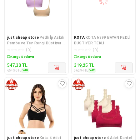
just cheap store
Pedli İp Askılı
KOTA
KOTA 6399 BAYAN PEDLİ
Pembe ve Ten Rengi Büstiyer 2
BÜSTİYER TEKLİ
adet
☆
☆
☆
☆
☆
(
0
)
☆
☆
☆
☆
☆
(
0
)
Sepette %16 İndirim
Sepette %12 İndirim
547,30
TL
319,25
TL
%
16
%
12
654,90
TL
362,94
TL
just cheap store
Kota 4 Adet
just cheap store
4 Adet Dantel