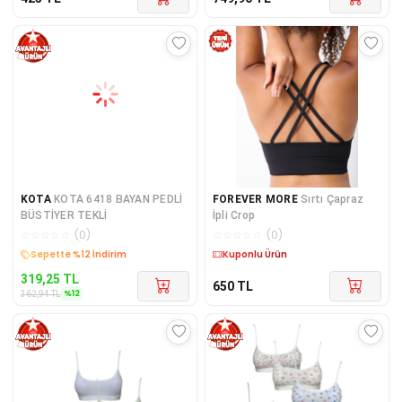
KOTA
KOTA 6418 BAYAN PEDLİ
FOREVER MORE
Sırtı Çapraz
BÜSTİYER TEKLİ
İpli Crop
☆
☆
☆
☆
☆
(
0
)
☆
☆
☆
☆
☆
(
0
)
Kargo Bedava
Kargo Bedava
319,25
TL
650
TL
%
12
362,94
TL