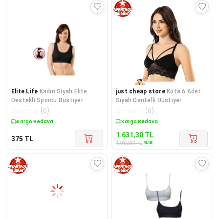
Elite Life
Kadın Siyah Elite
just cheap store
Kota 6 Adet
Destekli Sporcu Büstiyer
Siyah Dantelli Büstiyer
☆
☆
☆
☆
☆
(
0
)
☆
☆
☆
☆
☆
(
0
)
Kargo Bedava
Sepette %18 İndirim
1.631,30
TL
375
TL
%
18
1.982,81
TL