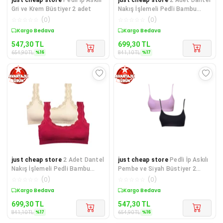
Gri ve Krem Büstiyer 2 adet
Nakış İşlemeli Pedli Bambu
Kadın Büstiyer Beyaz Ten
☆
☆
☆
☆
☆
(
0
)
☆
☆
☆
☆
☆
(
0
)
Sepette %16 İndirim
Sepette %17 İndirim
547,30
TL
699,30
TL
%
16
%
17
654,90
TL
841,10
TL
just cheap store
2 Adet Dantel
just cheap store
Pedli İp Askılı
Nakış İşlemeli Pedli Bambu
Pembe ve Siyah Büstiyer 2
Kadın Büstiyer Krem Bord
adet
☆
☆
☆
☆
☆
(
0
)
☆
☆
☆
☆
☆
(
0
)
Sepette %17 İndirim
Sepette %16 İndirim
699,30
TL
547,30
TL
%
17
%
16
841,10
TL
654,90
TL