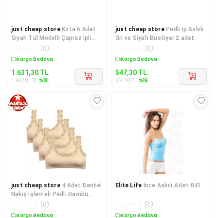
just cheap store
Kota 6 Adet
just cheap store
Pedli İp Askılı
Siyah Tül Modelli Çapraz İpli
Gri ve Siyah Büstiyer 2 adet
Büstiyer
☆
☆
☆
☆
☆
(
0
)
☆
☆
☆
☆
☆
(
0
)
Sepette %18 İndirim
Sepette %16 İndirim
1.631,30
TL
547,30
TL
%
18
%
16
1.982,81
TL
654,90
TL
just cheap store
4 Adet Dantel
Elite Life
Ince Askılı Atlet 841
Nakış İşlemeli Pedli Bambu
Kadın Büstiyer Ten
☆
☆
☆
☆
☆
(
0
)
☆
☆
☆
☆
☆
(
0
)
Sepette %17 İndirim
Kargo Bedava