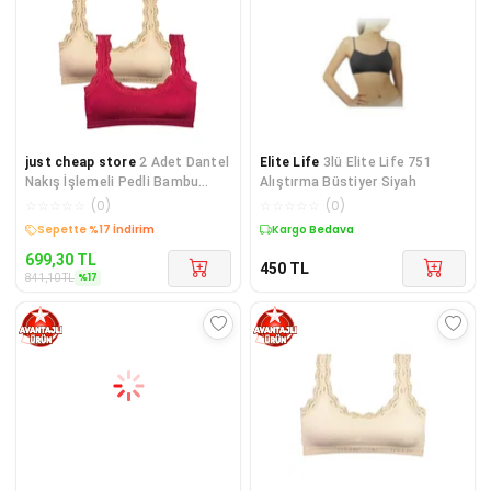
just cheap store
2 Adet Dantel
Elite Life
3lü Elite Life 751
Nakış İşlemeli Pedli Bambu
Alıştırma Büstiyer Siyah
Kadın Büstiyer Ten Bordo
☆
☆
☆
☆
☆
(
0
)
☆
☆
☆
☆
☆
(
0
)
Kargo Bedava
Kargo Bedava
699,30
TL
450
TL
%
17
841,10
TL