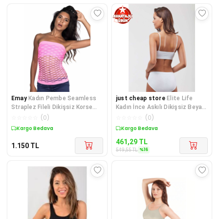
Emay
Kadın Pembe Seamless
just cheap store
Elite Life
Straplez Fileli Dikişsiz Korse
Kadın İnce Askılı Dikişsiz Beyaz
Büstiyer
Büstiyer 851
☆
☆
☆
☆
☆
(
0
)
☆
☆
☆
☆
☆
(
0
)
Kargo Bedava
Sepette %16 İndirim
461,29
TL
1.150
TL
%
16
549,55
TL