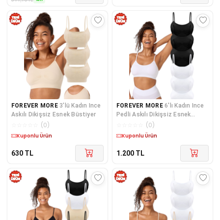
FOREVER MORE
3'lü Kadın Ince
FOREVER MORE
6'lı Kadın Ince
Askılı Dikişsiz Esnek Büstiyer
Pedli Askılı Dikişsiz Esnek
Büstiyer
☆
☆
☆
☆
☆
(
0
)
☆
☆
☆
☆
☆
(
0
)
Kargo Bedava
Kargo Bedava
630
TL
1.200
TL