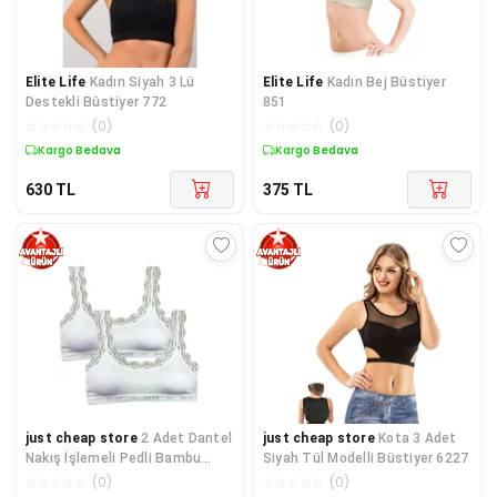
Elite Life
Kadın Siyah 3 Lü
Elite Life
Kadın Bej Büstiyer
Destekli Büstiyer 772
851
☆
☆
☆
☆
☆
(
0
)
☆
☆
☆
☆
☆
(
0
)
Kargo Bedava
Kargo Bedava
630
TL
375
TL
just cheap store
2 Adet Dantel
just cheap store
Kota 3 Adet
Nakış İşlemeli Pedli Bambu
Siyah Tül Modelli Büstiyer 6227
Kadın Büstiyer Beyaz
☆
☆
☆
☆
☆
(
0
)
☆
☆
☆
☆
☆
(
0
)