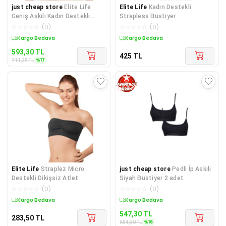
just cheap store
Elite Life
Elite Life
Kadın Destekli
Geniş Askılı Kadın Destekli
Strapless Büstiyer
Sporcu Büstiyer Ten Sütyen
☆
☆
☆
☆
☆
(
0
)
☆
☆
☆
☆
☆
(
0
)
Sepette %17 İndirim
Kargo Bedava
593,30
TL
425
TL
%
17
711,25
TL
Elite Life
Straplez Micro
just cheap store
Pedli İp Askılı
Destekli Dikişsiz Atlet
Siyah Büstiyer 2 adet
☆
☆
☆
☆
☆
(
0
)
☆
☆
☆
☆
☆
(
0
)
Kargo Bedava
Sepette %16 İndirim
547,30
TL
283,50
TL
%
16
654,90
TL