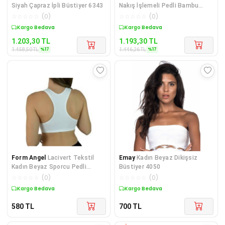
Siyah Çapraz İpli Büstiyer 6343
Nakış İşlemeli Pedli Bambu
Kadın Büstiyer Krem Bord
☆
☆
☆
☆
☆
(
0
)
☆
☆
☆
☆
☆
(
0
)
Sepette %17 İndirim
Sepette %17 İndirim
1.203,30
TL
1.193,30
TL
%
17
%
17
1.458,50
TL
1.446,26
TL
Form Angel
Lacivert Tekstil
Emay
Kadın Beyaz Dikişsiz
Kadın Beyaz Sporcu Pedli
Büstiyer 4050
Büstiyer 5322
☆
☆
☆
☆
☆
(
0
)
☆
☆
☆
☆
☆
(
0
)
Kargo Bedava
Kargo Bedava
580
TL
700
TL