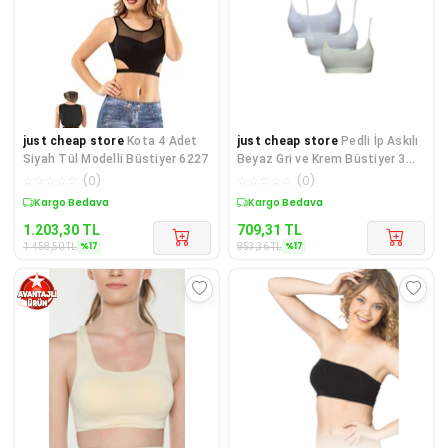
just cheap store
Kota 4 Adet
just cheap store
Pedli İp Askılı
Siyah Tül Modelli Büstiyer 6227
Beyaz Gri ve Krem Büstiyer 3
adet
☆
☆
☆
☆
☆
(
0
)
☆
☆
☆
☆
☆
(
0
)
Sepette %17 İndirim
Sepette %17 İndirim
1.203,30
TL
709,31
TL
%
17
%
17
1.458,50
TL
853,36
TL