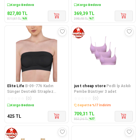
Sepette %5 İndirim
Sepette %7 İndirim
827,80
TL
369,39
TL
%
5
%
7
871,97
TL
398,48
TL
Elite Life
B-09-776 Kadın
just cheap store
Pedli İp Askılı
Sünger Destekli Straplez
Pembe Büstiyer 3 adet
Büstiyer
☆
☆
☆
☆
☆
(
0
)
☆
☆
☆
☆
☆
(
0
)
Kargo Bedava
Kargo Bedava
709,31
TL
425
TL
%
17
853,36
TL