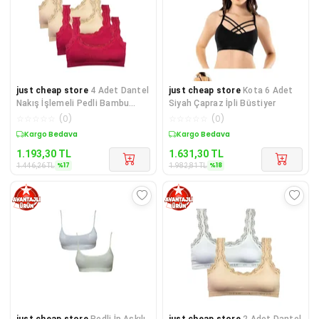
just cheap store
4 Adet Dantel
just cheap store
Kota 6 Adet
Nakış İşlemeli Pedli Bambu
Siyah Çapraz İpli Büstiyer
Kadın Büstiyer Ten Bordo
☆
☆
☆
☆
☆
(
0
)
☆
☆
☆
☆
☆
(
0
)
Sepette %17 İndirim
Sepette %18 İndirim
1.193,30
TL
1.631,30
TL
%
17
%
18
1.446,26
TL
1.982,81
TL
just cheap store
Pedli İp Askılı
just cheap store
2 Adet Dantel