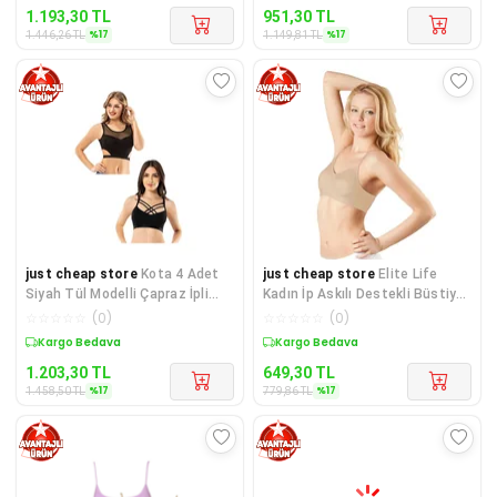
1.193,30
TL
951,30
TL
%
17
%
17
1.446,26
TL
1.149,81
TL
just cheap store
Kota 4 Adet
just cheap store
Elite Life
Siyah Tül Modelli Çapraz İpli
Kadın İp Askılı Destekli Büstiyer
Büstiyer
Ten Sütyen 770
☆
☆
☆
☆
☆
(
0
)
☆
☆
☆
☆
☆
(
0
)
Sepette %17 İndirim
Sepette %17 İndirim
1.203,30
TL
649,30
TL
%
17
%
17
1.458,50
TL
779,86
TL