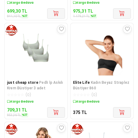
Sepette %17 İndirim
Sepette %17 İndirim
699,30
TL
975,31
TL
%
17
%
17
841,10
TL
1.179,21
TL
just cheap store
Pedli İp Askılı
Elite Life
Kadın Beyaz Straplez
Krem Büstiyer 3 adet
Büstiyer 860
☆
☆
☆
☆
☆
(
0
)
☆
☆
☆
☆
☆
(
0
)
Sepette %17 İndirim
Kargo Bedava
709,31
TL
375
TL
%
17
853,36
TL