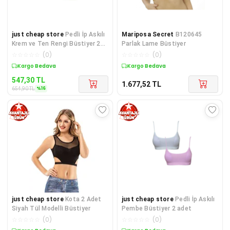
just cheap store
Pedli İp Askılı
Mariposa Secret
B120645
Krem ve Ten Rengi Büstiyer 2
Parlak Lame Büstiyer
adet
☆
☆
☆
☆
☆
(
0
)
☆
☆
☆
☆
☆
(
0
)
Sepette %16 İndirim
Kargo Bedava
547,30
TL
1.677,52
TL
%
16
654,90
TL
just cheap store
Kota 2 Adet
just cheap store
Pedli İp Askılı
Siyah Tül Modelli Büstiyer
Pembe Büstiyer 2 adet
☆
☆
☆
☆
☆
(
0
)
☆
☆
☆
☆
☆
(
0
)