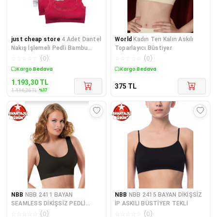
just cheap store
4 Adet Dantel
World
Kadın Ten Kalın Askılı
Nakış İşlemeli Pedli Bambu
Toparlayıcı Büstiyer
Kadın Büstiyer Beyaz Bor
☆
☆
☆
☆
☆
(
0
)
☆
☆
☆
☆
☆
(
0
)
Sepette %17 İndirim
Kargo Bedava
1.193,30
TL
375
TL
%
17
1.446,26
TL
NBB
NBB 2411 BAYAN
NBB
NBB 2415 BAYAN DİKİŞSİZ
SEAMLESS DİKİŞSİZ PEDLİ
İP ASKILI BÜSTİYER TEKLİ
TOPARLAYICI BÜSTİYER 2 ADE
☆
☆
☆
☆
☆
(
0
)
☆
☆
☆
☆
☆
(
0
)