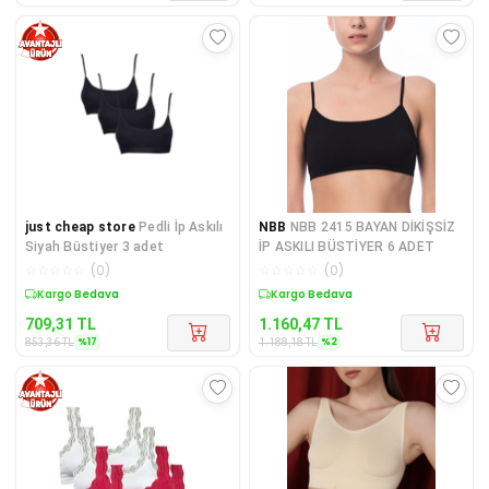
just cheap store
Pedli İp Askılı
NBB
NBB 2415 BAYAN DİKİŞSİZ
Siyah Büstiyer 3 adet
İP ASKILI BÜSTİYER 6 ADET
☆
☆
☆
☆
☆
(
0
)
☆
☆
☆
☆
☆
(
0
)
Sepette %17 İndirim
Sepette %2 İndirim
709,31
TL
1.160,47
TL
%
17
%
2
853,36
TL
1.188,18
TL