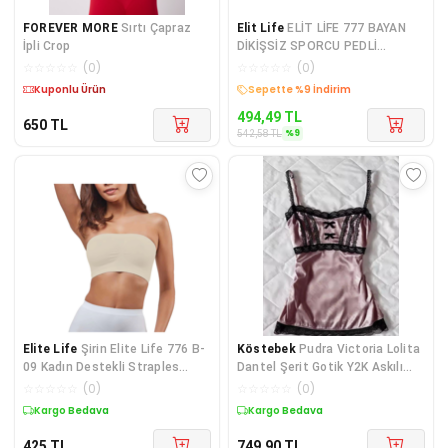
FOREVER MORE
Sırtı Çapraz
Elit Life
ELİT LİFE 777 BAYAN
İpli Crop
DİKİŞSİZ SPORCU PEDLİ
BÜSTİYER 2 ADET
☆
☆
☆
☆
☆
(
0
)
☆
☆
☆
☆
☆
(
0
)
Kargo Bedava
Kargo Bedava
494,49
TL
650
TL
%
9
542,58
TL
Elite Life
Şirin Elite Life 776 B-
Köstebek
Pudra Victoria Lolita
09 Kadın Destekli Straples
Dantel Şerit Gotik Y2K Askılı
Atlet
Crop
☆
☆
☆
☆
☆
(
0
)
☆
☆
☆
☆
☆
(
0
)
Kargo Bedava
Kargo Bedava
425
TL
749,90
TL