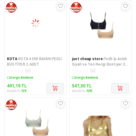
KOTA
KOTA 6398 BAYAN PEDLİ
just cheap store
Pedli İp Askılı
BÜSTİYER 2 ADET
Siyah ve Ten Rengi Büstiyer 2
adet
☆
☆
☆
☆
☆
(
0
)
☆
☆
☆
☆
☆
(
0
)
Sepette %9 İndirim
Sepette %16 İndirim
491,19
TL
547,30
TL
%
9
%
16
536,83
TL
654,90
TL