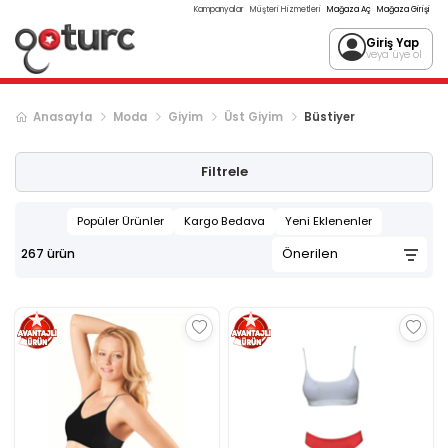
Kampanyalar
Müşteri Hizmetleri
Mağaza Aç
Mağaza Girişi
Giriş Yap
veya üye ol
Anasayfa
Moda
Giyim
Üst Giyim
Büstiyer
Sonraki ürün sayfası, sayfa
2
Filtrele
Popüler Ürünler
Kargo Bedava
Yeni Eklenenler
267
ürün