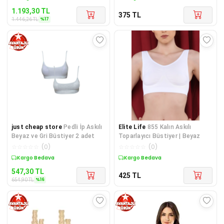
1.193,30
TL
375
TL
%
17
1.446,26
TL
just cheap store
Pedli İp Askılı
Elite Life
855 Kalın Askılı
Beyaz ve Gri Büstiyer 2 adet
Toparlayıcı Büstiyer | Beyaz
☆
☆
☆
☆
☆
(
0
)
☆
☆
☆
☆
☆
(
0
)
Sepette %16 İndirim
Kargo Bedava
547,30
TL
425
TL
%
16
654,90
TL