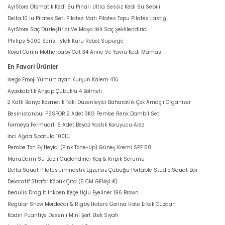
AyrStore Otomatik Kedi Su Pınarı Ultra Sessiz Kedi Su Sebili
Delta 10 lu Pilates Seti Pilates Matı Pilates Topu Pilates Lastiği
AyrStore Saç Düzleştirici Ve Maşa İkili Saç Şekillendirici
Philips 5000 Serisi Islak Kuru Robot Süpürge
Royal Canin Motherbaby Cat 34 Anne Ve Yavru Kedi Maması
En Favori Ürünler
İsego Emoji Yumurtlayan Kurşun Kalem 4'lü
Ayakkabılık Ahşap Çubuklu 4 Bölmeli
2 Katlı Banyo Kozmetik Takı Düzenleyici Baharatlık Çok Amaçlı Organizer
Besinistanbul PSSPOR 2 Adet 3KG Pembe Renk Dambıl Seti
Formeya Fermuarlı 6 Adet Beyaz Yastık Koruyucu Alez
İnci Ağda Spatula 100lü
Pembe Ton Eşitleyici (Pink Tone-Up) Güneş Kremi SPF 50
Maru.Derm Su Bazlı Güçlendirici Kaş & Kirpik Serumu
Delta Squat Pilates Jimnastik Egzersiz Çubuğu Portable Studio Squat Bar
Dekoratif Strafor Köpük Çıta (5 CM GENİŞLİK)
beaulis Drag It Inkpen Keçe Uçlu Eyeliner 196 Brown
Regular Show Mordecai & Rigby Haters Gonna Hate Erkek Cüzdan
Kadın Puantiye Desenli Mini Şort Etek Siyah