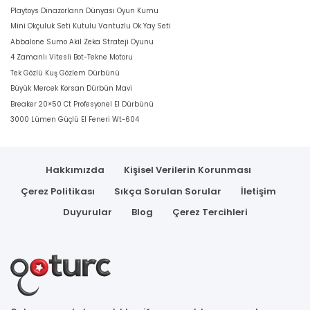
Playtoys Dinazorların Dünyası Oyun Kumu
Mini Okçuluk Seti Kutulu Vantuzlu Ok Yay Seti
Abbalone Sumo Akil Zeka Strateji Oyunu
4 Zamanlı Vitesli Bot-Tekne Motoru
Tek Gözlü Kuş Gözlem Dürbünü
Büyük Mercek Korsan Dürbün Mavi
Breaker 20×50 Ct Profesyonel El Dürbünü
3000 Lümen Güçlü El Feneri Wt-604
Hakkımızda
Kişisel Verilerin Korunması
Çerez Politikası
Sıkça Sorulan Sorular
İletişim
Duyurular
Blog
Çerez Tercihleri