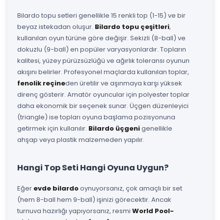
Bilardo topu setleri genellikle 15 renkli top (1-15) ve bir
beyaz istekadan oluşur.
Bilardo topu çeşitleri
,
kullanılan oyun türüne göre değişir. Sekizli (8-ball) ve
dokuzlu (9-ball) en popüler varyasyonlardır. Topların
kalitesi, yüzey pürüzsüzlüğü ve ağırlık toleransı oyunun
akışını belirler. Profesyonel maçlarda kullanılan toplar,
fenolik reçine
den üretilir ve aşınmaya karşı yüksek
direnç gösterir. Amatör oyuncular için polyester toplar
daha ekonomik bir seçenek sunar. Üçgen düzenleyici
(triangle) ise topları oyuna başlama pozisyonuna
getirmek için kullanılır.
Bilardo üçgeni
genellikle
ahşap veya plastik malzemeden yapılır.
Hangi Top Seti Hangi Oyuna Uygun?
Eğer
evde bilardo
oynuyorsanız, çok amaçlı bir set
(hem 8-ball hem 9-ball) işinizi görecektir. Ancak
turnuva hazırlığı yapıyorsanız, resmi
World Pool-