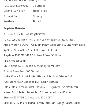
Sağlık & Medikal Ürünler
Royal Canin
Takı, Saat & Aksesuar
Columbia
Elektrikli Ev Aletleri
Fisher Price
Bahçe & Balkon
Stanley
Ayakkabı
Einhell
Popüler Ürünler
Kanonik Education ARAÇ ŞEMSİYESİ
TEFAL , Ey505d Easy Fry & Grill Precision Yağsız Fritöz Airfryer,
Apple Watch SE GPS + Cellular 44mm Gece Yarısı Alüminyum Kasa
AyrStore Stereo Ses Kaliteli Bluetooth Kulaklık
Ray-Ban 4340 710/M2 50 Unisex Güneş Gözlüğü
Nike Sneaker,Kadın
NIVEA Nivea SUN Hassas Yüz Güneş Kremi 50ml,
Xiaomi Power Bank 10000mAh
MyBalliStore Galaksi Baskılı iPhone 16 Pro Max Telefon Kılıfı
Yves Rocher Mon Evidence EDP- Kadın Parfüm
Lelas Lelas Prime 38 Cool EDP 55 ML – Oryantal Erkek Parfümü
levent Fırsat Paketi Bebek Bezi 7 Numara Xxlarge 40 Adet
Sleepy YÜZEY TEMİZLİK HAVLUSU 100 ADET
UFUK HOME Milas 211 Masalı Siyah Fermuarlı Bahçe Balkon Takımı