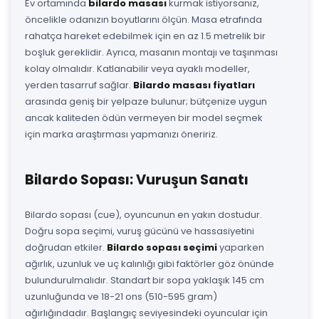
Ev ortamında
bilardo masası
kurmak istiyorsanız,
öncelikle odanızın boyutlarını ölçün. Masa etrafında
rahatça hareket edebilmek için en az 1.5 metrelik bir
boşluk gereklidir. Ayrıca, masanın montajı ve taşınması
kolay olmalıdır. Katlanabilir veya ayaklı modeller,
yerden tasarruf sağlar.
Bilardo masası fiyatları
arasında geniş bir yelpaze bulunur; bütçenize uygun
ancak kaliteden ödün vermeyen bir model seçmek
için marka araştırması yapmanızı öneririz.
Bilardo Sopası: Vuruşun Sanatı
Bilardo sopası (cue), oyuncunun en yakın dostudur.
Doğru sopa seçimi, vuruş gücünü ve hassasiyetini
doğrudan etkiler.
Bilardo sopası seçimi
yaparken
ağırlık, uzunluk ve uç kalınlığı gibi faktörler göz önünde
bulundurulmalıdır. Standart bir sopa yaklaşık 145 cm
uzunluğunda ve 18-21 ons (510-595 gram)
ağırlığındadır. Başlangıç seviyesindeki oyuncular için