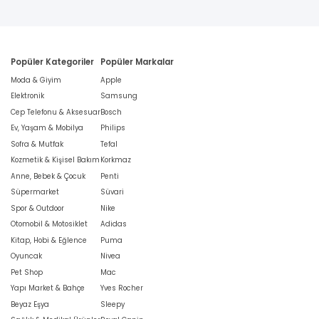
Popüler Kategoriler
Popüler Markalar
Moda & Giyim
Apple
Elektronik
Samsung
Cep Telefonu & Aksesuar
Bosch
Ev, Yaşam & Mobilya
Philips
Sofra & Mutfak
Tefal
Kozmetik & Kişisel Bakım
Korkmaz
Anne, Bebek & Çocuk
Penti
Süpermarket
Süvari
Spor & Outdoor
Nike
Otomobil & Motosiklet
Adidas
Kitap, Hobi & Eğlence
Puma
Oyuncak
Nivea
Pet Shop
Mac
Yapı Market & Bahçe
Yves Rocher
Beyaz Eşya
Sleepy