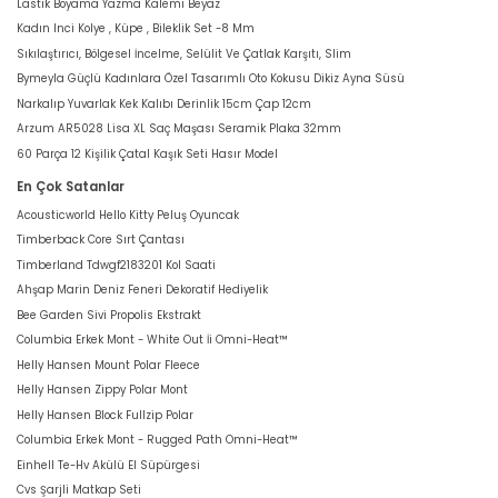
Lastik Boyama Yazma Kalemi Beyaz
Kadın Inci Kolye , Küpe , Bileklik Set -8 Mm
Sıkılaştırıcı, Bölgesel İncelme, Selülit Ve Çatlak Karşıtı, Slim
Bymeyla Güçlü Kadınlara Özel Tasarımlı Oto Kokusu Dikiz Ayna Süsü
Narkalıp Yuvarlak Kek Kalıbı Derinlik 15cm Çap 12cm
Arzum AR5028 Lisa XL Saç Maşası Seramik Plaka 32mm
60 Parça 12 Kişilik Çatal Kaşık Seti Hasır Model
En Çok Satanlar
Acousticworld Hello Kitty Peluş Oyuncak
Timberback Core Sırt Çantası
Timberland Tdwgf2183201 Kol Saati
Ahşap Marin Deniz Feneri Dekoratif Hediyelik
Bee Garden Sivi Propolis Ekstrakt
Columbia Erkek Mont - White Out İi Omni-Heat™
Helly Hansen Mount Polar Fleece
Helly Hansen Zippy Polar Mont
Helly Hansen Block Fullzip Polar
Columbia Erkek Mont - Rugged Path Omni-Heat™
Einhell Te-Hv Akülü El Süpürgesi
Cvs Şarjli Matkap Seti