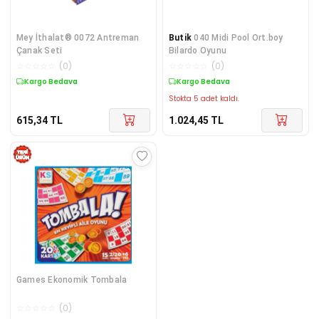
Mey İthalat® 0072 Antreman
Butik
040 Midi Pool Ort.boy
Çanak Seti
Bilardo Oyunu
☆
☆
☆
☆
☆
(
0
)
☆
☆
☆
☆
☆
(
0
)
Kargo Bedava
Kargo Bedava
Stokta 5 adet kaldı.
615,34
TL
1.024,45
TL
Games Ekonomik Tombala
☆
☆
☆
☆
☆
(
0
)