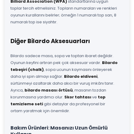
Billiard Association (WPA)
standartlarına uygun
toplar tercih etmelisiniz. Topların numaraları ve renkleri
oyunun kurallarını belirler; örneğin 1 numaralı top sarı, 8
numaralı top ise siyahtır.
Diğer Bilardo Aksesuarları
Bilardo sadece masa, sopa ve toptan ibaret değildir.
Oyunun keyfini artıran pek çok aksesuar vardır.
Bilardo
tebeşiri (chalk)
, sopa ucunun kaymasını önleyerek
daha iyi spin almayı sağlar.
Bilardo eldiveni
,
sürtünmeyi azaltarak daha akıcı bir vuruş imkânı tanır.
Ayrıca,
bilardo masası örtüsü
, masanın tozdan
korunmasına yardımcı olur.
Skor tahtası
ve
top
temizleme seti
gibi detaylar da profesyonel bir
ortam yaratmak için önemlidir.
Bakım Ürünleri: Masanızı Uzun Ömürlü