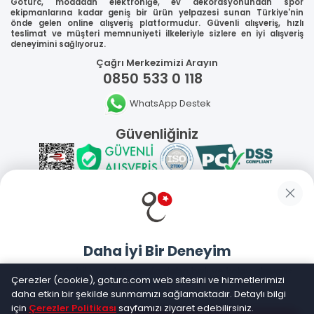
Goturc, modadan elektroniğe, ev dekorasyonundan spor
ekipmanlarına kadar geniş bir ürün yelpazesi sunan Türkiye'nin
önde gelen online alışveriş platformudur. Güvenli alışveriş, hızlı
teslimat ve müşteri memnuniyeti ilkeleriyle sizlere en iyi alışveriş
deneyimini sağlıyoruz.
Çağrı Merkezimizi Arayın
0850 533 0 118
WhatsApp Destek
Güvenliğiniz
Sosyal Medya
Daha İyi Bir Deneyim
Mobil Uygulamalarımız
Goturc mobil uygulamasıyla daha hızlı ve kolay alışveriş
Çerezler (cookie), goturc.com web sitesini ve hizmetlerimizi
yapın
daha etkin bir şekilde sunmamızı sağlamaktadır. Detaylı bilgi
için
Çerezler Politikası
sayfamızı ziyaret edebilirsiniz.