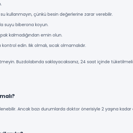
.
 kullanmayın, çünkü besin değerlerine zarar verebilir.
da suyu biberona koyun.
Topak kalmadığından emin olun.
kontrol edin. Ilık olmalı, sıcak olmamalıdır.
tmeyin. Buzdolabında saklayacaksanız, 24 saat içinde tüketilmeli
lmalı?
enebilir. Ancak bazı durumlarda doktor önerisiyle 2 yaşına kadar 