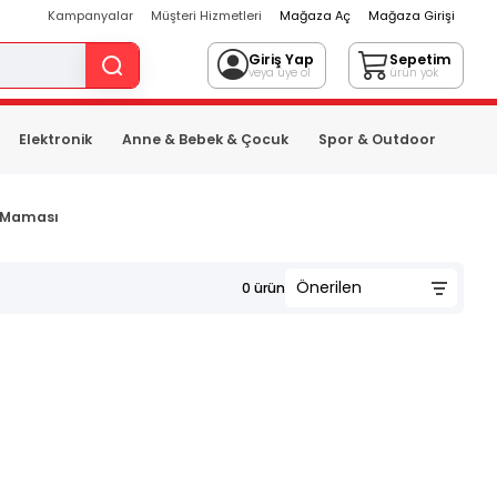
Kampanyalar
Müşteri Hizmetleri
Mağaza Aç
Mağaza Girişi
Giriş Yap
Sepetim
veya üye ol
ürün yok
Elektronik
Anne & Bebek & Çocuk
Spor & Outdoor
 Maması
0
ürün