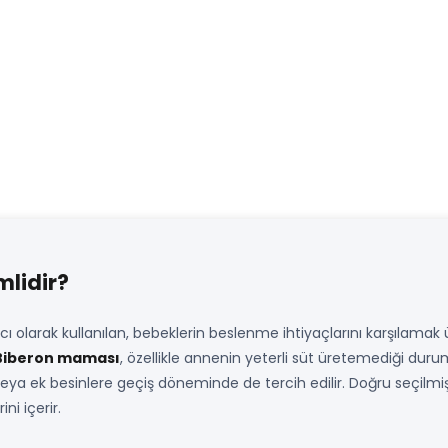
lidir?
larak kullanılan, bebeklerin beslenme ihtiyaçlarını karşılamak üz
Biberon maması
, özellikle annenin yeterli süt üretemediği duru
ya ek besinlere geçiş döneminde de tercih edilir. Doğru seçilmiş
ni içerir.