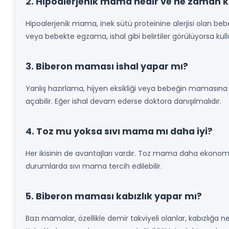
2. Hipoalerjenik mama nedir ve ne zaman ku
Hipoalerjenik mama, inek sütü proteinine alerjisi olan bebekle
veya bebekte egzama, ishal gibi belirtiler görülüyorsa kullan
3. Biberon maması ishal yapar mı?
Yanlış hazırlama, hijyen eksikliği veya bebeğin mamasına 
açabilir. Eğer ishal devam ederse doktora danışılmalıdır.
4. Toz mu yoksa sıvı mama mı daha iyi?
Her ikisinin de avantajları vardır. Toz mama daha ekonomikt
durumlarda sıvı mama tercih edilebilir.
5. Biberon maması kabızlık yapar mı?
Bazı mamalar, özellikle demir takviyeli olanlar, kabızlığa 