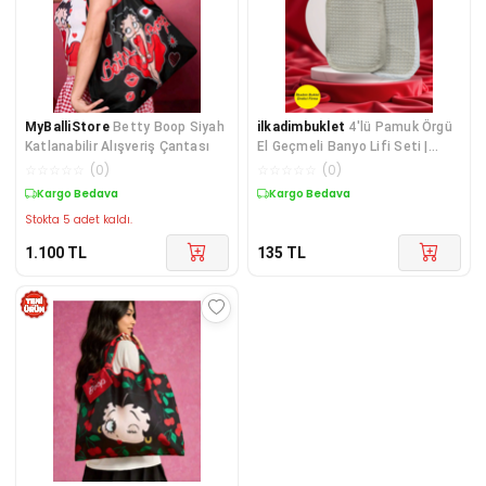
MyBalliStore
Betty Boop Siyah
ilkadimbuklet
4'lü Pamuk Örgü
Katlanabilir Alışveriş Çantası
El Geçmeli Banyo Lifi Seti |
Doğal, Cilt Dostu | Bez Poşette
☆
☆
☆
☆
☆
(
0
)
☆
☆
☆
☆
☆
(
0
)
Saklayın
Kargo Bedava
Kargo Bedava
Stokta 5 adet kaldı.
1.100
TL
135
TL