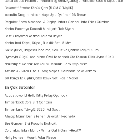
Delta Squat Pilates Jimnastik Egzersiz Çubuğu Portable Studio Squat Bar
Dekoratif Strafor Köpük Çıta (5 CM GENİŞLİK)
beaulis Drag It Inkpen Keçe Uçlu Eyeliner 196 Brown
Regular Show Mordecai & Rigby Haters Gonna Hate Erkek Cüzdan
Kadın Puantiye Desenli Mini Şort Etek Siyah
Lastik Boyama Yazma Kalemi Beyaz
Kadın Inci Kolye , Küpe , Bileklik Set -8 Mm
Sıkılaştırıcı, Bölgesel İncelme, Selülit Ve Çatlak Karşıtı, Slim
Bymeyla Güçlü Kadınlara Özel Tasarımlı Oto Kokusu Dikiz Ayna Süsü
Narkalıp Yuvarlak Kek Kalıbı Derinlik 15cm Çap 12cm
Arzum AR5028 Lisa XL Saç Maşası Seramik Plaka 32mm
60 Parça 12 Kişilik Çatal Kaşık Seti Hasır Model
En Çok Satanlar
Acousticworld Hello Kitty Peluş Oyuncak
Timberback Core Sırt Çantası
Timberland Tdwgf2183201 Kol Saati
Ahşap Marin Deniz Feneri Dekoratif Hediyelik
Bee Garden Sivi Propolis Ekstrakt
Columbia Erkek Mont - White Out İi Omni-Heat™
Helly Hansen Mount Polar Fleece