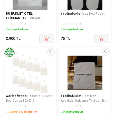
BU BUKLET OTEL
ilkadimbuklet
bez Bez Poşet
EKİPMANLARI
500 ADET
AYAKKABI TORBASI
☆
☆
☆
☆
☆
(
0
)
☆
☆
☆
☆
☆
(
0
)
Kargo Bedava
Kargo Bedava
2.900
TL
75
TL
worldofwood
Baskısız 10 Adet
ilkadimbuklet
Ham Bez
Bez Çanta 35x40 Cm
Ayakkabı Saklama Torbası 46
Tel Pamuğa-pamuk Otel, Motel,
☆
☆
☆
☆
☆
(
0
)
☆
☆
☆
☆
☆
(
0
)
Pansiyon, Eni 30 *yükseklik 40
Kargo Bedava
Kargo Bedava
Cm