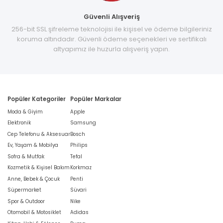
Güvenli Alışveriş
256-bit SSL şifreleme teknolojisi ile kişisel ve ödeme bilgileriniz
koruma altındadır. Güvenli ödeme seçenekleri ve sertifikalı
altyapımız ile huzurla alışveriş yapın.
Popüler Kategoriler
Popüler Markalar
Moda & Giyim
Apple
Elektronik
Samsung
Cep Telefonu & Aksesuar
Bosch
Ev, Yaşam & Mobilya
Philips
Sofra & Mutfak
Tefal
Kozmetik & Kişisel Bakım
Korkmaz
Anne, Bebek & Çocuk
Penti
Süpermarket
Süvari
Spor & Outdoor
Nike
Otomobil & Motosiklet
Adidas