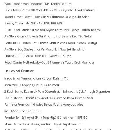
Yves Rocher Mon Evidence EDP- Kadın Parfüm
Lelas Lelas Prime 38 Cool EDP 55 ML – Oryantal Erkek Parfümü
levent Fırsat Paketi Bebek Bezi 7 Numara Xxlarge 40 Adet
Sleepy YÜZEY TEMİZLİK HAVLUSU 100 ADET
UFUK HOME Milas 211 Masalı Siyah Fermuarlı Bahçe Balkon Takımı
AyrStore Otomatik Kedi Su Pınarı Ultra Sessiz Kedi Su Sebili
Delta 10 lu Pilates Seti Pilates Matı Pilates Topu Pilates Lastiği
AyrStore Saç Düzleştirici Ve Maşa İkili Saç Şekillendirici
Philips 5000 Serisi Islak Kuru Robot Süpürge
Royal Canin Motherbaby Cat 34 Anne Ve Yavru Kedi Maması
En Favori Ürünler
İsego Emoji Yumurtlayan Kurşun Kalem 4'lü
Ayakkabılık Ahşap Çubuklu 4 Bölmeli
2 Katlı Banyo Kozmetik Takı Düzenleyici Baharatlık Çok Amaçlı Organizer
Besinistanbul PSSPOR 2 Adet 3KG Pembe Renk Dambıl Seti
Formeya Fermuarlı 6 Adet Beyaz Yastık Koruyucu Alez
İnci Ağda Spatula 100lü
Pembe Ton Eşitleyici (Pink Tone-Up) Güneş Kremi SPF 50
Maru.Derm Su Bazlı Güçlendirici Kaş & Kirpik Serumu