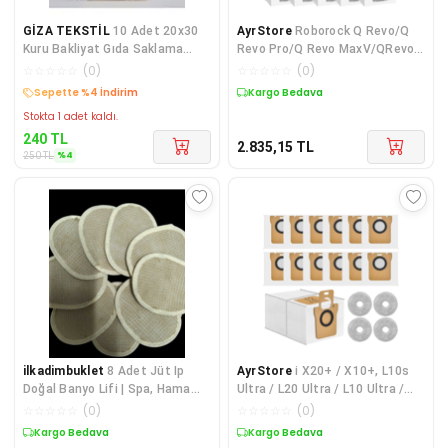
GİZA TEKSTİL
10 Adet 20x30
AyrStore
Roborock Q Revo/Q
Kuru Bakliyat Gıda Saklama
Revo Pro/Q Revo MaxV/QRevo
Torbası Bez Kese Hambez
Curv/QV 35A/35S/QR/S8 MaxV
☆
☆
☆
☆
☆
(
0
)
☆
☆
☆
☆
☆
(
0
)
Ultra/QRevo S/Qrevo Maste/E
Sepette %4 İndirim
Kargo Bedava
Stokta 1 adet kaldı.
240
TL
2.835,15
TL
%
4
250
TL
ilkadimbuklet
8 Adet Jüt Ip
AyrStore
i X20+ / X10+, L10s
Doğal Banyo Lifi | Spa, Hamam,
Ultra / L20 Ultra / L10 Ultra /
Sauna, Otel, Masaj Salonu Bez
L10 Ultra Elektrikli Süpürge
☆
☆
☆
☆
☆
(
0
)
☆
☆
☆
☆
☆
(
0
)
Poşette Saklayınız
Yede
Kargo Bedava
Kargo Bedava