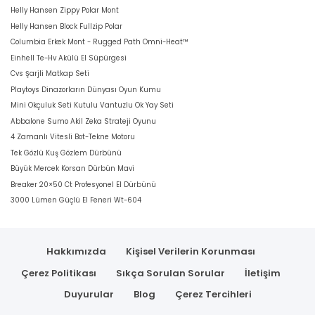
Helly Hansen Zippy Polar Mont
Helly Hansen Block Fullzip Polar
Columbia Erkek Mont - Rugged Path Omni-Heat™
Einhell Te-Hv Akülü El Süpürgesi
Cvs Şarjli Matkap Seti
Playtoys Dinazorların Dünyası Oyun Kumu
Mini Okçuluk Seti Kutulu Vantuzlu Ok Yay Seti
Abbalone Sumo Akil Zeka Strateji Oyunu
4 Zamanlı Vitesli Bot-Tekne Motoru
Tek Gözlü Kuş Gözlem Dürbünü
Büyük Mercek Korsan Dürbün Mavi
Breaker 20×50 Ct Profesyonel El Dürbünü
3000 Lümen Güçlü El Feneri Wt-604
Hakkımızda
Kişisel Verilerin Korunması
Çerez Politikası
Sıkça Sorulan Sorular
İletişim
Duyurular
Blog
Çerez Tercihleri