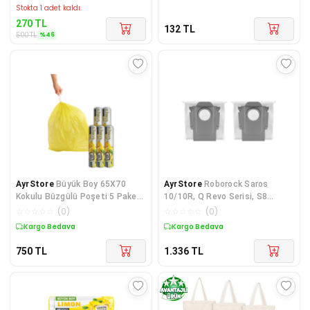
Stokta 1 adet kaldı.
270
TL
132
TL
%
46
500
TL
AyrStore
Büyük Boy 65X70
AyrStore
Roborock Saros
Kokulu Büzgülü Poşeti 5 Paket
10/10R, Q Revo Serisi, S8
(50 Adet) Torbası 60 Litre
MaxVUltra, S8 MaxUltra robot
☆
☆
☆
☆
☆
(
0
)
☆
☆
☆
☆
☆
(
0
)
süpürgeler için toz torbas
Kargo Bedava
Kargo Bedava
750
TL
1.336
TL