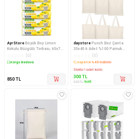
AyrStore
Büyük Boy Limon
daystore
Punch Bez Çanta
Kokulu Büzgülü Torbası, 65x70
35x40 6 Adet %100 Pamuk
cm, 60 Litre, Su Geçirmez, Kalın
Alışveriş Çantası- Punch
☆
☆
☆
☆
☆
(
0
)
☆
☆
☆
☆
☆
(
0
)
Kargo Bedava
Kargo Bedava
Stokta 1 adet kaldı.
300
TL
850
TL
%
40
500
TL