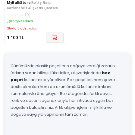
MyBalliStore
Betty Boop
Katlanabilir Alışveriş Çantası
☆
☆
☆
☆
☆
(
0
)
Kargo Bedava
Stokta 5 adet kaldı.
1.100
TL
Günümüzde plastik poşetlerin doğaya verdiği zararın
farkına varan bilinçli tüketiciler, alışverişlerinde
bez
poşet
kullanımına yöneliyor. Bez poşetler, hem çevre
dostu olmaları hem de uzun ömürlü kullanım imkanı
sunmalarıyla öne çıkıyor. Bu kategoride, farklı boyut,
renk ve desen seçenekleriyle her ihtiyaca uygun bez
poşetleri bulabilirsiniz. Artık alışverişlerinizi şıklıkla ve
doğaya saygıyla yapmanın tam zamanı.