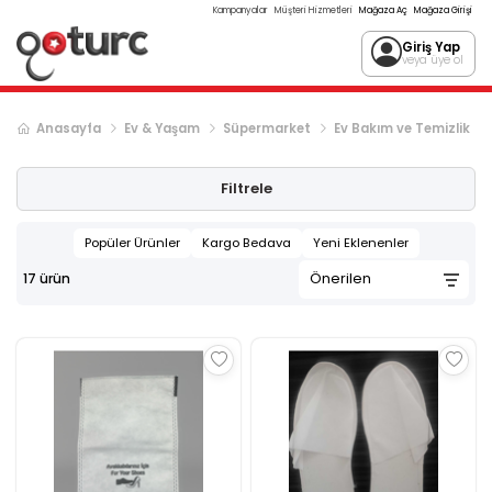
Kampanyalar
Müşteri Hizmetleri
Mağaza Aç
Mağaza Girişi
Giriş Yap
veya üye ol
Anasayfa
Ev & Yaşam
Süpermarket
Ev Bakım ve Temizlik
Filtrele
Popüler Ürünler
Kargo Bedava
Yeni Eklenenler
17
ürün