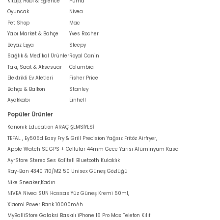
Kitap, Hobi & Eğlence
Puma
Oyuncak
Nivea
Pet Shop
Mac
Yapı Market & Bahçe
Yves Rocher
Beyaz Eşya
Sleepy
Sağlık & Medikal Ürünler
Royal Canin
Takı, Saat & Aksesuar
Columbia
Elektrikli Ev Aletleri
Fisher Price
Bahçe & Balkon
Stanley
Ayakkabı
Einhell
Popüler Ürünler
Kanonik Education ARAÇ ŞEMSİYESİ
TEFAL , Ey505d Easy Fry & Grill Precision Yağsız Fritöz Airfryer,
Apple Watch SE GPS + Cellular 44mm Gece Yarısı Alüminyum Kasa
AyrStore Stereo Ses Kaliteli Bluetooth Kulaklık
Ray-Ban 4340 710/M2 50 Unisex Güneş Gözlüğü
Nike Sneaker,Kadın
NIVEA Nivea SUN Hassas Yüz Güneş Kremi 50ml,
Xiaomi Power Bank 10000mAh
MyBalliStore Galaksi Baskılı iPhone 16 Pro Max Telefon Kılıfı