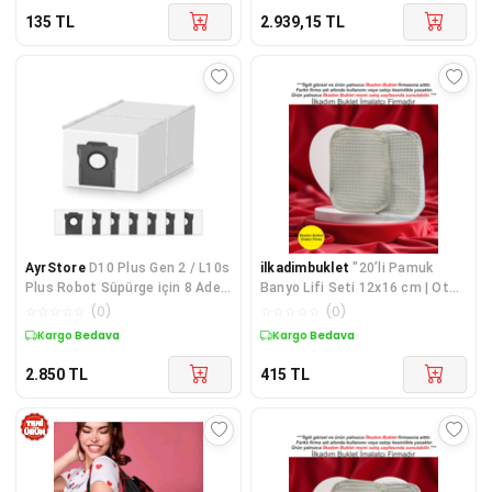
135
TL
2.939,15
TL
AyrStore
D10 Plus Gen 2 / L10s
ilkadimbuklet
"20’li Pamuk
Plus Robot Süpürge için 8 Adet
Banyo Lifi Seti 12x16 cm | Otel,
Toz Torbası, 4L Büyük
Spa, Hamam, Sauna ve Güzellik
☆
☆
☆
☆
☆
(
0
)
☆
☆
☆
☆
☆
(
0
)
Kapasiteli
Salonlarına Özel"
Kargo Bedava
Kargo Bedava
2.850
TL
415
TL