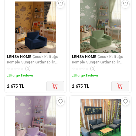
LENSA HOME
Çocuk Koltuğu
LENSA HOME
Çocuk Koltuğu
Komple Sünger Katlanabilir
Komple Sünger Katlanabilir
Yataklı Minder Yatak (0-4 YAŞ)
Yataklı (0-4 YAŞ) Haki Yeşili
☆
☆
☆
☆
☆
(
0
)
☆
☆
☆
☆
☆
(
0
)
SOHO LACİVERT
Kuponlu Ürün
Kuponlu Ürün
2.675
TL
2.675
TL