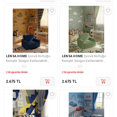
LENSA HOME
Çocuk Koltuğu
LENSA HOME
Çocuk Koltuğu
Komple Sünger Katlanabilir
Komple Sünger Katlanabilir
Yataklı Minder Yatak (0-4 YAŞ)
Yataklı (0-4 YAŞ) Haki Yeşili
☆
☆
☆
☆
☆
(
0
)
☆
☆
☆
☆
☆
(
0
)
SOHO LACİVERT
Kargo Bedava
Kargo Bedava
2.675
TL
2.675
TL