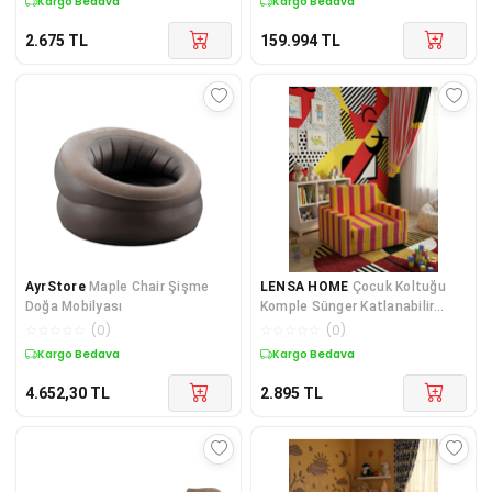
Kuponlu Ürün
Kargo Bedava
2.675
TL
159.994
TL
AyrStore
Maple Chair Şişme
LENSA HOME
Çocuk Koltuğu
Doğa Mobilyası
Komple Sünger Katlanabilir
Yataklı Minder Yatak (0-4 YAŞ)
☆
☆
☆
☆
☆
(
0
)
☆
☆
☆
☆
☆
(
0
)
SARI KIRMIZI TARAFTAR DESEN
Kargo Bedava
Kuponlu Ürün
4.652,30
TL
2.895
TL