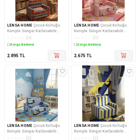
LENSA HOME
Çocuk Koltuğu
LENSA HOME
Çocuk Koltuğu
Komple Sünger Katlanabilir
Komple Sünger Katlanabilir
Yataklı Minder Yatak (0-4 YAŞ)
Yataklı (0-4 YAŞ) Yavruağzı
☆
☆
☆
☆
☆
(
0
)
☆
☆
☆
☆
☆
(
0
)
MAVİ KİLİM DESEN
Figürlü
Kuponlu Ürün
Kuponlu Ürün
2.895
TL
2.675
TL
LENSA HOME
Çocuk Koltuğu
LENSA HOME
Çocuk Koltuğu
Komple Sünger Katlanabilir
Komple Sünger Katlanabilir
Yataklı (0-4 YAŞ) Mavi Araba
Yataklı Minder Yatak (0-4 YAŞ)
☆
☆
☆
☆
☆
(
0
)
☆
☆
☆
☆
☆
(
0
)