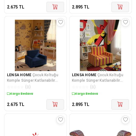
2.675
TL
2.895
TL
LENSA HOME
Çocuk Koltuğu
LENSA HOME
Çocuk Koltuğu
Komple Sünger Katlanabilir
Komple Sünger Katlanabilir
Yataklı Minder Yatak (0-4 YAŞ)
Yataklı Minder Yatak (0-4 YAŞ)
☆
☆
☆
☆
☆
(
0
)
☆
☆
☆
☆
☆
(
0
)
SOHO LACİVERT
SARI KIRMIZI TARAFTAR DESEN
Kuponlu Ürün
Kuponlu Ürün
2.675
TL
2.895
TL