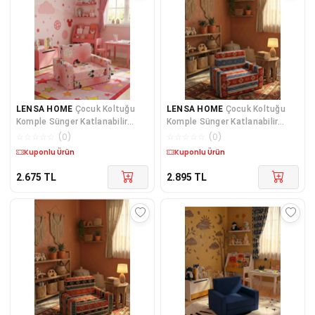
LENSA HOME
Çocuk Koltuğu
LENSA HOME
Çocuk Koltuğu
Komple Sünger Katlanabilir
Komple Sünger Katlanabilir
Yataklı (0-4 YAŞ) Yavruağzı
Yataklı Minder Yatak (0-4 YAŞ)
☆
☆
☆
☆
☆
(
0
)
☆
☆
☆
☆
☆
(
0
)
Figürlü
MAVİ KİLİM DESEN
Kargo Bedava
Kargo Bedava
2.675
TL
2.895
TL