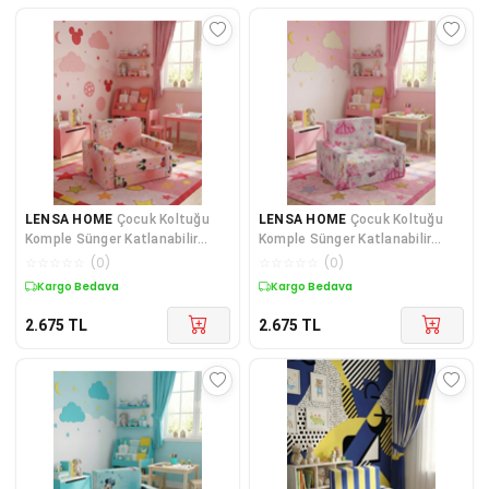
LENSA HOME
Çocuk Koltuğu
LENSA HOME
Çocuk Koltuğu
Komple Sünger Katlanabilir
Komple Sünger Katlanabilir
Yataklı (0-4 YAŞ) Yavruağzı
Yataklı (0-4 YAŞ) Prenses
☆
☆
☆
☆
☆
(
0
)
☆
☆
☆
☆
☆
(
0
)
Figürlü
Kuponlu Ürün
Kuponlu Ürün
2.675
TL
2.675
TL