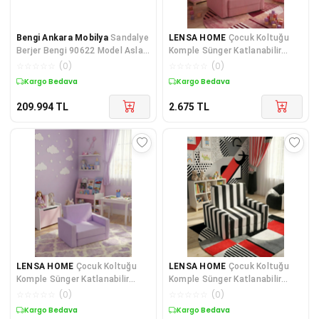
Bengi Ankara Mobilya
Sandalye
LENSA HOME
Çocuk Koltuğu
Berjer Bengi 90622 Model Aslan
Komple Sünger Katlanabilir
Ayak Oymalı Gölge Desen
Yataklı Minder Yatak (0-4 YAŞ)
☆
☆
☆
☆
☆
(
0
)
☆
☆
☆
☆
☆
(
0
)
SOHO PEMBE
Kargo Bedava
Kuponlu Ürün
209.994
TL
2.675
TL
LENSA HOME
Çocuk Koltuğu
LENSA HOME
Çocuk Koltuğu
Komple Sünger Katlanabilir
Komple Sünger Katlanabilir
Yataklı (0-4 YAŞ) Lila
Yataklı Minder Yatak (0-4 YAŞ)
☆
☆
☆
☆
☆
(
0
)
☆
☆
☆
☆
☆
(
0
)
SİYAH BEYAZ TARAFTAR DESEN
Kuponlu Ürün
Kuponlu Ürün