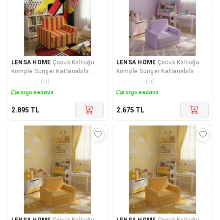
LENSA HOME
Çocuk Koltuğu
LENSA HOME
Çocuk Koltuğu
Komple Sünger Katlanabilir
Komple Sünger Katlanabilir
Yataklı Minder Yatak (0-4 YAŞ)
Yataklı (0-4 YAŞ) Lila
☆
☆
☆
☆
☆
(
0
)
☆
☆
☆
☆
☆
(
0
)
SARI KIRMIZI TARAFTAR DESEN
Kuponlu Ürün
Kuponlu Ürün
2.895
TL
2.675
TL
LENSA HOME
Çocuk Koltuğu
LENSA HOME
Çocuk Koltuğu