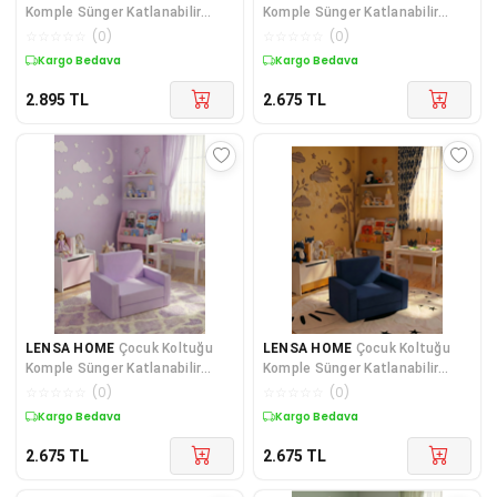
Komple Sünger Katlanabilir
Komple Sünger Katlanabilir
Yataklı Minder Yatak (0-4 YAŞ)
Yataklı Minder Yatak (0-4 YAŞ)
☆
☆
☆
☆
☆
(
0
)
☆
☆
☆
☆
☆
(
0
)
MAVİ KİLİM DESEN
SOHO PEMBE
Kuponlu Ürün
Kuponlu Ürün
2.895
TL
2.675
TL
LENSA HOME
Çocuk Koltuğu
LENSA HOME
Çocuk Koltuğu
Komple Sünger Katlanabilir
Komple Sünger Katlanabilir
Yataklı (0-4 YAŞ) Lila
Yataklı Minder Yatak (0-4 YAŞ)
☆
☆
☆
☆
☆
(
0
)
☆
☆
☆
☆
☆
(
0
)
SOHO LACİVERT
Kuponlu Ürün
Kuponlu Ürün
2.675
TL
2.675
TL