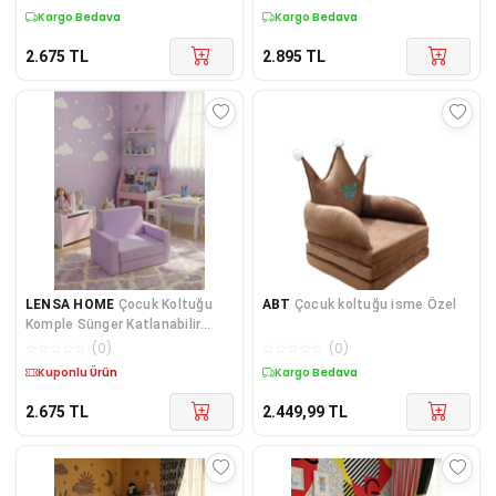
SARI LACİVERT TARAFTAR
Kuponlu Ürün
Kuponlu Ürün
DESEN
2.675
TL
2.895
TL
LENSA HOME
Çocuk Koltuğu
ABT
Çocuk koltuğu isme Özel
Komple Sünger Katlanabilir
Yataklı (0-4 YAŞ) Lila
☆
☆
☆
☆
☆
(
0
)
☆
☆
☆
☆
☆
(
0
)
Kargo Bedava
Kargo Bedava
2.675
TL
2.449,99
TL