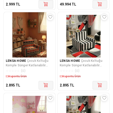
2.999
TL
49.994
TL
LENSA HOME
Çocuk Koltuğu
LENSA HOME
Çocuk Koltuğu
Komple Sünger Katlanabilir
Komple Sünger Katlanabilir
Yataklı Minder Yatak (0-4 YAŞ)
Yataklı Minder Yatak (0-4 YAŞ)
☆
☆
☆
☆
☆
(
0
)
☆
☆
☆
☆
☆
(
0
)
SİYAH KİLİM DESEN
SİYAH BEYAZ TARAFTAR DESEN
Kargo Bedava
Kargo Bedava
2.895
TL
2.895
TL