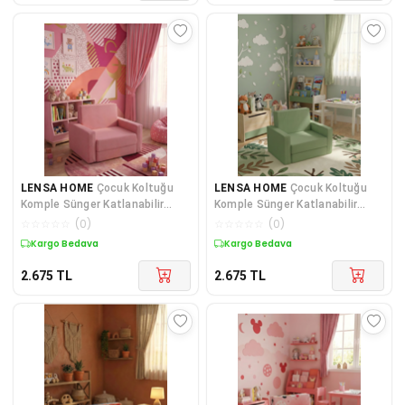
LENSA HOME
Çocuk Koltuğu
LENSA HOME
Çocuk Koltuğu
Komple Sünger Katlanabilir
Komple Sünger Katlanabilir
Yataklı Minder Yatak (0-4 YAŞ)
Yataklı (0-4 YAŞ) Haki Yeşili
☆
☆
☆
☆
☆
(
0
)
☆
☆
☆
☆
☆
(
0
)
SOHO PEMBE
Kuponlu Ürün
Kuponlu Ürün
2.675
TL
2.675
TL