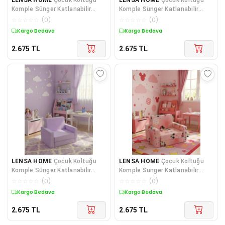
Komple Sünger Katlanabilir
Komple Sünger Katlanabilir
Yataklı (0-4 YAŞ) Sarı
Yataklı (0-4 YAŞ) Sarı
☆
☆
☆
☆
☆
(
0
)
☆
☆
☆
☆
☆
(
0
)
Kuponlu Ürün
Kuponlu Ürün
2.675
TL
2.675
TL
LENSA HOME
Çocuk Koltuğu
LENSA HOME
Çocuk Koltuğu
Komple Sünger Katlanabilir
Komple Sünger Katlanabilir
Yataklı (0-4 YAŞ) Lila
Yataklı (0-4 YAŞ) Yavruağzı
☆
☆
☆
☆
☆
(
0
)
☆
☆
☆
☆
☆
(
0
)
Figürlü
Kuponlu Ürün
Kuponlu Ürün
2.675
TL
2.675
TL