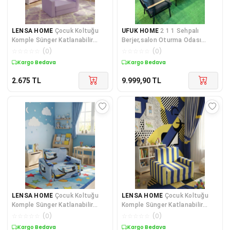
LENSA HOME
Çocuk Koltuğu
UFUK HOME
2 1 1 Sehpalı
Komple Sünger Katlanabilir
Berjer,salon Oturma Odası
Yataklı (0-4 YAŞ) Lila
Takımı,metal Oturma Grubu
☆
☆
☆
☆
☆
(
0
)
☆
☆
☆
☆
☆
(
0
)
Kanepe Metal Berjer
Kuponlu Ürün
Kargo Bedava
2.675
TL
9.999,90
TL
LENSA HOME
Çocuk Koltuğu
LENSA HOME
Çocuk Koltuğu
Komple Sünger Katlanabilir
Komple Sünger Katlanabilir
Yataklı (0-4 YAŞ) Mavi Araba
Yataklı Minder Yatak (0-4 YAŞ)
☆
☆
☆
☆
☆
(
0
)
☆
☆
☆
☆
☆
(
0
)
SARI LACİVERT TARAFTAR
Kuponlu Ürün
Kuponlu Ürün