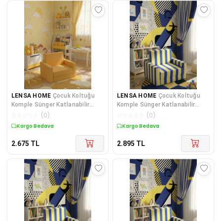
LENSA HOME
Çocuk Koltuğu
LENSA HOME
Çocuk Koltuğu
Komple Sünger Katlanabilir
Komple Sünger Katlanabilir
Yataklı (0-4 YAŞ) Sarı
Yataklı Minder Yatak (0-4 YAŞ)
☆
☆
☆
☆
☆
(
0
)
☆
☆
☆
☆
☆
(
0
)
SARI LACİVERT TARAFTAR
Kuponlu Ürün
Kuponlu Ürün
DESEN
2.675
TL
2.895
TL