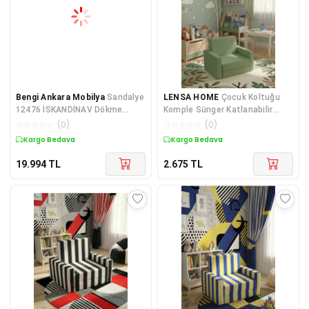
Bengi Ankara Mobilya
Sandalye
LENSA HOME
Çocuk Koltuğu
12476 İSKANDİNAV Dökme
Komple Sünger Katlanabilir
Sünger Kayın ASLAN Ayak 1ad
Yataklı (0-4 YAŞ) Haki Yeşili
☆
☆
☆
☆
☆
(
0
)
☆
☆
☆
☆
☆
(
0
)
Babyf
Kargo Bedava
Kuponlu Ürün
19.994
TL
2.675
TL