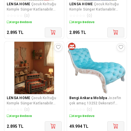
LENSA HOME
Çocuk Koltuğu
LENSA HOME
Çocuk Koltuğu
Komple Sünger Katlanabilir
Komple Sünger Katlanabilir
Yataklı Minder Yatak (0-4 YAŞ)
Yataklı Minder Yatak (0-4 YAŞ)
☆
☆
☆
☆
☆
(
0
)
☆
☆
☆
☆
☆
(
0
)
SİYAH BEYAZ TARAFTAR DESEN
SARI LACİVERT TARAFTAR
Kuponlu Ürün
Kuponlu Ürün
DESEN
2.895
TL
2.895
TL
LENSA HOME
Çocuk Koltuğu
Bengi Ankara Mobilya
Jozefin
Komple Sünger Katlanabilir
çok amaç 13252 Dekoratif
Yataklı Minder Yatak (0-4 YAŞ)
Dinlenme Kayın ASLAN ayak
☆
☆
☆
☆
☆
(
0
)
☆
☆
☆
☆
☆
(
0
)
SİYAH KİLİM DESEN
Kapito
Kuponlu Ürün
Kargo Bedava
2.895
TL
49.994
TL