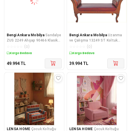
Bengi Ankara Mobilya
Sandalye
Bengi Ankara Mobilya
Uzanma
ZUS 2249 Ahşap 90466 Klasik
ve Çalışma 13249 ST Koltuk
Berjer Kayın Ahşap Ayak Geni
Kayın aslan ayak Suni deri kapi
☆
☆
☆
☆
☆
(
0
)
☆
☆
☆
☆
☆
(
0
)
Kargo Bedava
Kargo Bedava
49.994
TL
39.994
TL
LENSA HOME
Çocuk Koltuğu
LENSA HOME
Çocuk Koltuğu