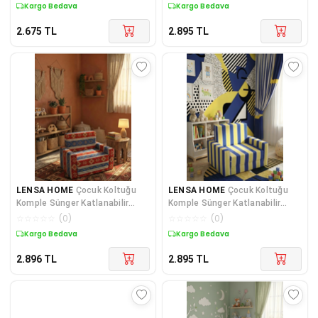
Figürlü
SİYAH BEYAZ TARAFTAR DESEN
Kuponlu Ürün
Kuponlu Ürün
2.675
TL
2.895
TL
LENSA HOME
Çocuk Koltuğu
LENSA HOME
Çocuk Koltuğu
Komple Sünger Katlanabilir
Komple Sünger Katlanabilir
Yataklı Minder Yatak (0-4 YAŞ)
Yataklı Minder Yatak (0-4 YAŞ)
☆
☆
☆
☆
☆
(
0
)
☆
☆
☆
☆
☆
(
0
)
MAVİ KİLİM DESEN
SARI LACİVERT TARAFTAR
Kuponlu Ürün
Kuponlu Ürün
DESEN
2.896
TL
2.895
TL