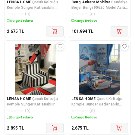
LENSA HOME
Çocuk Koltuğu
Bengi Ankara Mobilya
Sandalye
Komple Sünger Katlanabilir
Berjer Bengi 90620 Model Aslan
Yataklı Minder Yatak (0-4 YAŞ)
Ayak Oymalı Gölge Desen
☆
☆
☆
☆
☆
(
0
)
☆
☆
☆
☆
☆
(
0
)
SOHO PEMBE
Kuponlu Ürün
Kargo Bedava
2.675
TL
101.994
TL
LENSA HOME
Çocuk Koltuğu
LENSA HOME
Çocuk Koltuğu
Komple Sünger Katlanabilir
Komple Sünger Katlanabilir
Yataklı Minder Yatak (0-4 YAŞ)
Yataklı (0-4 YAŞ) Gri Araba
☆
☆
☆
☆
☆
(
0
)
☆
☆
☆
☆
☆
(
0
)
SİYAH BEYAZ TARAFTAR DESEN
Kuponlu Ürün
Kuponlu Ürün
2.895
TL
2.675
TL