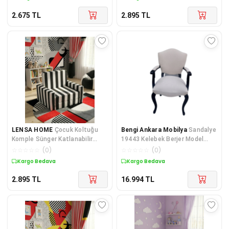
DESEN
2.675
TL
2.895
TL
LENSA HOME
Çocuk Koltuğu
Bengi Ankara Mobilya
Sandalye
Komple Sünger Katlanabilir
19443 Kelebek Berjer Model
Yataklı Minder Yatak (0-4 YAŞ)
Kayın Aslan Ayak Klasik ceviz
☆
☆
☆
☆
☆
(
0
)
☆
☆
☆
☆
☆
(
0
)
SİYAH BEYAZ TARAFTAR DESEN
Kuponlu Ürün
Kargo Bedava
2.895
TL
16.994
TL