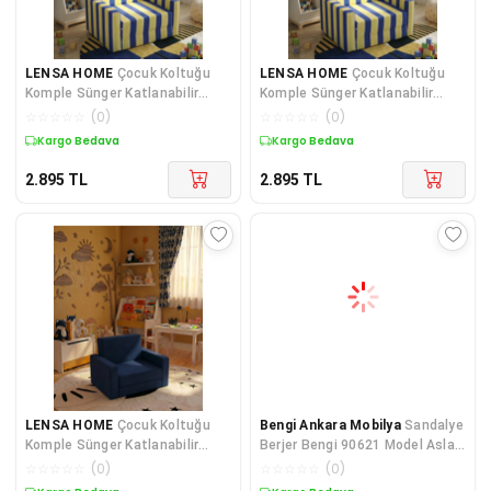
LENSA HOME
Çocuk Koltuğu
LENSA HOME
Çocuk Koltuğu
Komple Sünger Katlanabilir
Komple Sünger Katlanabilir
Yataklı Minder Yatak (0-4 YAŞ)
Yataklı Minder Yatak (0-
☆
☆
☆
☆
☆
(
0
)
☆
☆
☆
☆
☆
(
0
)
SARI LACİVERT TARAFTAR
Kuponlu Ürün
Kuponlu Ürün
DESEN
2.895
TL
2.895
TL
LENSA HOME
Çocuk Koltuğu
Bengi Ankara Mobilya
Sandalye
Komple Sünger Katlanabilir
Berjer Bengi 90621 Model Aslan
Yataklı Minder Yatak (0-4 YAŞ)
Ayak Oymalı Gölge Desen
☆
☆
☆
☆
☆
(
0
)
☆
☆
☆
☆
☆
(
0
)
SOHO LACİVERT