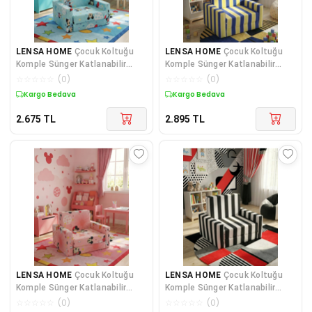
LENSA HOME
Çocuk Koltuğu
LENSA HOME
Çocuk Koltuğu
Komple Sünger Katlanabilir
Komple Sünger Katlanabilir
Yataklı (0-4 YAŞ) Su yeşili
Yataklı Minder Yatak (0-4 YAŞ)
☆
☆
☆
☆
☆
(
0
)
☆
☆
☆
☆
☆
(
0
)
SARI LACİVERT TARAFTAR
Kuponlu Ürün
Kuponlu Ürün
DESEN
2.675
TL
2.895
TL
LENSA HOME
Çocuk Koltuğu
LENSA HOME
Çocuk Koltuğu
Komple Sünger Katlanabilir
Komple Sünger Katlanabilir
Yataklı (0-4 YAŞ) Yavruağzı
Yataklı Minder Yatak (0-4 YAŞ)
☆
☆
☆
☆
☆
(
0
)
☆
☆
☆
☆
☆
(
0
)