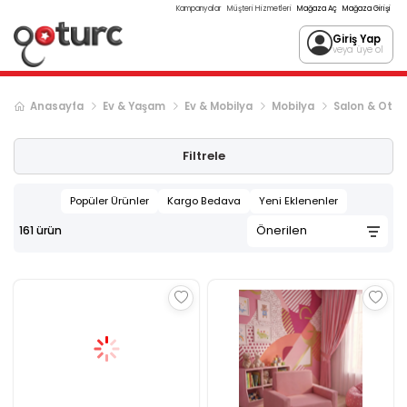
Kampanyalar
Müşteri Hizmetleri
Mağaza Aç
Mağaza Girişi
Giriş Yap
veya üye ol
Anasayfa
Ev & Yaşam
Ev & Mobilya
Mobilya
Salon & Otu
Sonraki ürün sayfası, sayfa
2
Filtrele
Popüler Ürünler
Kargo Bedava
Yeni Eklenenler
161
ürün