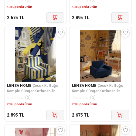
☆
☆
☆
☆
☆
(
0
)
☆
☆
☆
☆
☆
(
0
)
SOHO PEMBE
SİYAH BEYAZ TARAFTAR DESEN
Kargo Bedava
Kargo Bedava
2.675
TL
2.895
TL
LENSA HOME
Çocuk Koltuğu
LENSA HOME
Çocuk Koltuğu
Komple Sünger Katlanabilir
Komple Sünger Katlanabilir
Yataklı Minder Yatak (0-4 YAŞ)
Yataklı Minder Yatak (0-4 YAŞ)
☆
☆
☆
☆
☆
(
0
)
☆
☆
☆
☆
☆
(
0
)
SARI LACİVERT TARAFTAR
SOHO LACİVERT
Kargo Bedava
Kargo Bedava
DESEN
2.895
TL
2.675
TL