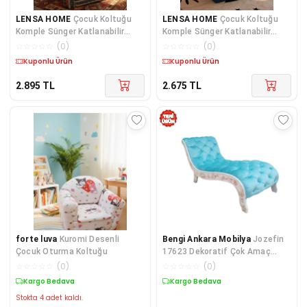
LENSA HOME
Çocuk Koltuğu
LENSA HOME
Çocuk Koltuğu
Komple Sünger Katlanabilir
Komple Sünger Katlanabilir
Yataklı Minder Yatak (0-4 YAŞ)
Yataklı Minder Yatak (0-4 YAŞ)
☆
☆
☆
☆
☆
(
0
)
☆
☆
☆
☆
☆
(
0
)
SİYAH KİLİM DESEN
SOHO LACİVERT
Kargo Bedava
Kargo Bedava
2.895
TL
2.675
TL
forte luva
Kuromi Desenli
Bengi Ankara Mobilya
Jozefin
Çocuk Oturma Koltuğu
17623 Dekoratif Çok Amaç
Dinlenme Model Kayın ASLAN
☆
☆
☆
☆
☆
(
0
)
☆
☆
☆
☆
☆
(
0
)
ayak Kapitone El yapı
Kargo Bedava
Kargo Bedava
Stokta 4 adet kaldı.