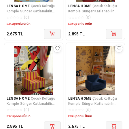
LENSA HOME
Çocuk Koltuğu
LENSA HOME
Çocuk Koltuğu
Komple Sünger Katlanabilir
Komple Sünger Katlanabilir
Yataklı (0-4 YAŞ) Mavi Araba
Yataklı Minder Yatak (0-4 YAŞ)
☆
☆
☆
☆
☆
(
0
)
☆
☆
☆
☆
☆
(
0
)
SARI KIRMIZI TARAFTAR DESEN
Kargo Bedava
Kargo Bedava
2.675
TL
2.895
TL
LENSA HOME
Çocuk Koltuğu
LENSA HOME
Çocuk Koltuğu
Komple Sünger Katlanabilir
Komple Sünger Katlanabilir
Yataklı Minder Yatak (0-4 YAŞ)
Yataklı Minder Yatak (0-4 YAŞ)
☆
☆
☆
☆
☆
(
0
)
☆
☆
☆
☆
☆
(
0
)
SARI KIRMIZI TARAFTAR DESEN
SOHO LACİVERT
Kargo Bedava
Kargo Bedava
2.895
TL
2.675
TL