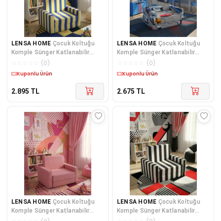
LENSA HOME
Çocuk Koltuğu
LENSA HOME
Çocuk Koltuğu
Komple Sünger Katlanabilir
Komple Sünger Katlanabilir
Yataklı Minder Yatak (0-4 YAŞ)
Yataklı (0-4 YAŞ) Gri Araba
☆
☆
☆
☆
☆
(
0
)
☆
☆
☆
☆
☆
(
0
)
SARI LACİVERT TARAFTAR
Kargo Bedava
Kargo Bedava
DESEN
2.895
TL
2.675
TL
LENSA HOME
Çocuk Koltuğu
LENSA HOME
Çocuk Koltuğu
Komple Sünger Katlanabilir
Komple Sünger Katlanabilir
Yataklı Minder Yatak (0-4 YAŞ)
Yataklı Minder Yatak (0-4 YAŞ)