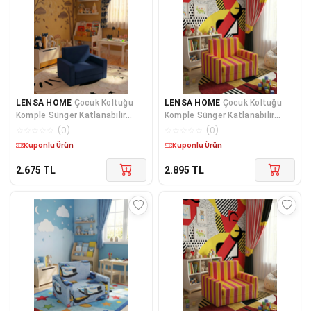
LENSA HOME
Çocuk Koltuğu
LENSA HOME
Çocuk Koltuğu
Komple Sünger Katlanabilir
Komple Sünger Katlanabilir
Yataklı Minder Yatak (0-4 YAŞ)
Yataklı Minder Yatak (0-4 YAŞ)
☆
☆
☆
☆
☆
(
0
)
☆
☆
☆
☆
☆
(
0
)
SOHO LACİVERT
SARI KIRMIZI TARAFTAR DESEN
Kargo Bedava
Kargo Bedava
2.675
TL
2.895
TL