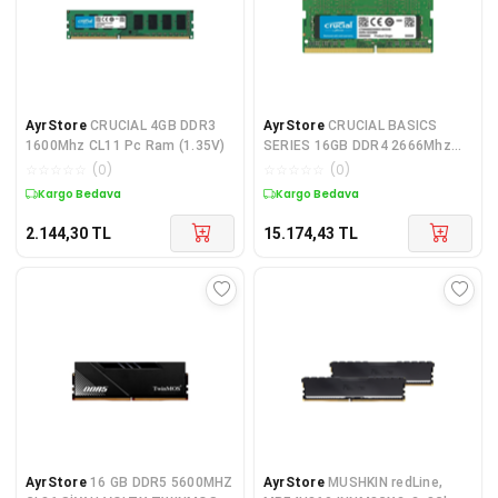
AyrStore
CRUCIAL 4GB DDR3
AyrStore
CRUCIAL BASICS
1600Mhz CL11 Pc Ram (1.35V)
SERIES 16GB DDR4 2666Mhz
CL19 Notebook Ram
☆
☆
☆
☆
☆
(
0
)
☆
☆
☆
☆
☆
(
0
)
CT16G4SFD8266
Kargo Bedava
Kargo Bedava
2.144,30
TL
15.174,43
TL
AyrStore
16 GB DDR5 5600MHZ
AyrStore
MUSHKIN redLine,