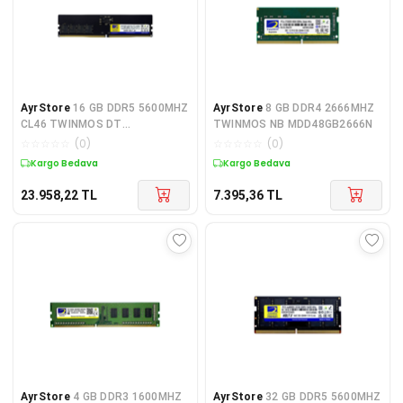
AyrStore
16 GB DDR5 5600MHZ
AyrStore
8 GB DDR4 2666MHZ
CL46 TWINMOS DT
TWINMOS NB MDD48GB2666N
TMD516GB5600U46WO
☆
☆
☆
☆
☆
(
0
)
☆
☆
☆
☆
☆
(
0
)
Kargo Bedava
Kargo Bedava
23.958,22
TL
7.395,36
TL
AyrStore
4 GB DDR3 1600MHZ
AyrStore
32 GB DDR5 5600MHZ