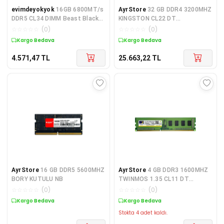
evimdeyokyok
16GB 6800MT/s
AyrStore
32 GB DDR4 3200MHZ
DDR5 CL34 DIMM Beast Black
KINGSTON CL22 DT
XMP Turkey
KVR32N22D8/32
☆
☆
☆
☆
☆
(
0
)
☆
☆
☆
☆
☆
(
0
)
Kargo Bedava
Kargo Bedava
4.571,47
TL
25.663,22
TL
AyrStore
16 GB DDR5 5600MHZ
AyrStore
4 GB DDR3 1600MHZ
BORY KUTULU NB
TWINMOS 1.35 CL11 DT
MDD3L4GB1600D
☆
☆
☆
☆
☆
(
0
)
☆
☆
☆
☆
☆
(
0
)
Kargo Bedava
Kargo Bedava
Stokta 4 adet kaldı.