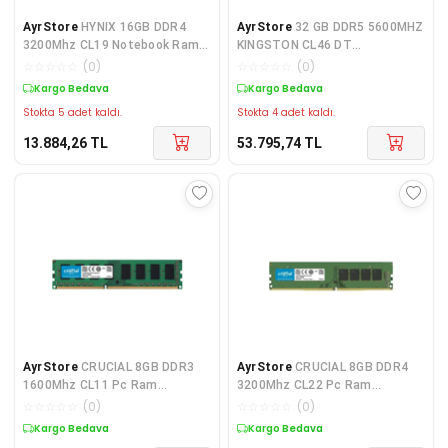
AyrStore
HYNIX 16GB DDR4
AyrStore
32 GB DDR5 5600MHZ
3200Mhz CL19 Notebook Ram
KINGSTON CL46 DT
HMAA2GS6CJR8N-XN
KVR56U46BD8-32
☆
☆
☆
☆
☆
(
0
)
☆
☆
☆
☆
☆
(
0
)
(Kutusuz)
Kargo Bedava
Kargo Bedava
Stokta 5 adet kaldı.
Stokta 4 adet kaldı.
13.884,26
TL
53.795,74
TL
AyrStore
CRUCIAL 8GB DDR3
AyrStore
CRUCIAL 8GB DDR4
1600Mhz CL11 Pc Ram
3200Mhz CL22 Pc Ram
CT102464BD160B
CT8G4DFRA32A
☆
☆
☆
☆
☆
(
0
)
☆
☆
☆
☆
☆
(
0
)
Kargo Bedava
Kargo Bedava