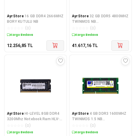
AyrStore
16 GB DDR4 2666MHZ
AyrStore
32 GB DDR5 4800MHZ
BORY KUTULU NB
TWINMOS NB
TMD532GB4800S40
☆
☆
☆
☆
☆
(
0
)
☆
☆
☆
☆
☆
(
0
)
Kargo Bedava
Kargo Bedava
12.256,85
TL
41.617,16
TL
AyrStore
HI-LEVEL 8GB DDR4
AyrStore
4 GB DDR3 1600MHZ
3200Mhz Notebook Ram HLV-
TWINMOS 1.5 NB
SOPC25600D4/8G (1.2V)
MDD34GB1600N
☆
☆
☆
☆
☆
(
0
)
☆
☆
☆
☆
☆
(
0
)
Kargo Bedava
Kargo Bedava