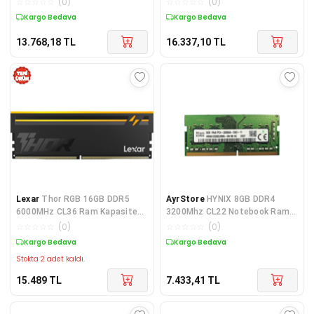
☆
☆
☆
☆
☆
(
0
)
☆
☆
☆
☆
☆
(
0
)
CL18, RGB, Desktop Gaming
Ram (AX5U5600C468G-
Kargo Bedava
Kargo Bedava
RAM (S
SLABBK)
13.768,18
TL
16.337,10
TL
Lexar
Thor RGB 16GB DDR5
AyrStore
HYNIX 8GB DDR4
6000MHz CL36 Ram Kapasitesi
3200Mhz CL22 Notebook Ram
ile Yüksek Performans Sunar
HMA81GS6DJR8N-XN (Kutusuz)
☆
☆
☆
☆
☆
(
0
)
☆
☆
☆
☆
☆
(
0
)
(1.2V)
Kargo Bedava
Kargo Bedava
Stokta 2 adet kaldı.
15.489
TL
7.433,41
TL