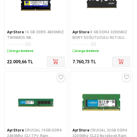
AyrStore
16 GB DDR5 4800MHZ
AyrStore
8 GB DDR4 3200MHZ
TWINMOS NB
BORY SOĞUTUCULU KUTULU
TMD516GB4800S40
DESKTOP
☆
☆
☆
☆
☆
(
0
)
☆
☆
☆
☆
☆
(
0
)
Kargo Bedava
Kargo Bedava
22.009,66
TL
7.760,73
TL
AyrStore
CRUCIAL 16GB DDR4
AyrStore
CRUCIAL 32GB DDR4
2400Mhz CL17 Pc Ram
3200Mhz CL22 Notebook Ram