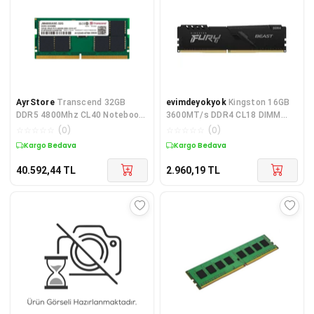
AyrStore
Transcend 32GB
evimdeyokyok
Kingston 16GB
DDR5 4800Mhz CL40 Notebook
3600MT/s DDR4 CL18 DIMM
Ram (JM4800ASE-32G)
Beast Black Turkey TdrTR
☆
☆
☆
☆
☆
(
0
)
☆
☆
☆
☆
☆
(
0
)
Kargo Bedava
Kargo Bedava
40.592,44
TL
2.960,19
TL