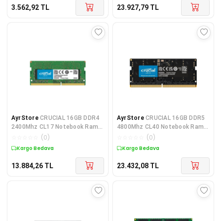
3.562,92
TL
23.927,79
TL
AyrStore
CRUCIAL 16GB DDR4
AyrStore
CRUCIAL 16GB DDR5
2400Mhz CL17 Notebook Ram
4800Mhz CL40 Notebook Ram
CT16G4SFD824A
CT16G48C40S5 (1.1V)
☆
☆
☆
☆
☆
(
0
)
☆
☆
☆
☆
☆
(
0
)
Kargo Bedava
Kargo Bedava
13.884,26
TL
23.432,08
TL