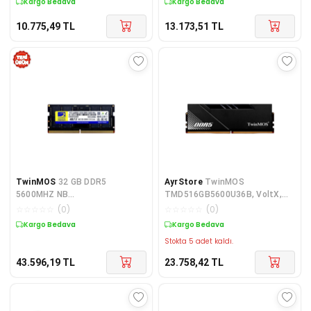
Kargo Bedava
Kargo Bedava
RAM (S
10.775,49
TL
13.173,51
TL
TwinMOS
32 GB DDR5
AyrStore
TwinMOS
5600MHZ NB
TMD516GB5600U36B, VoltX,
TMD532GB5600S46
16GB, DDR5, 5600MHz, CL36,
☆
☆
☆
☆
☆
(
0
)
☆
☆
☆
☆
☆
(
0
)
1.35V Desktop Ram
Kargo Bedava
Kargo Bedava
(Soğutuculu)
Stokta 5 adet kaldı.
43.596,19
TL
23.758,42
TL