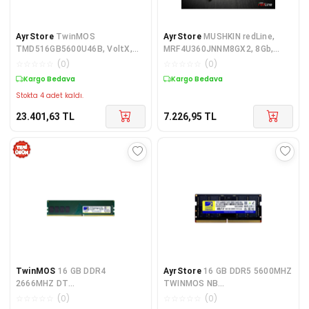
AyrStore
TwinMOS
AyrStore
MUSHKIN redLine,
TMD516GB5600U46B, VoltX,
MRF4U360JNNM8GX2, 8Gb,
16GB, DDR5, 5600MHz, CL46,
3600Mhz, DDR4, CL18, Desktop
☆
☆
☆
☆
☆
(
0
)
☆
☆
☆
☆
☆
(
0
)
1.1V Desktop Ram
Gaming RAM (Soğutuculu)
Kargo Bedava
Kargo Bedava
(Soğutuculu)
Stokta 4 adet kaldı.
23.401,63
TL
7.226,95
TL
TwinMOS
16 GB DDR4
AyrStore
16 GB DDR5 5600MHZ
2666MHZ DT
TWINMOS NB
MDD416GB2666DWO
TMD516GB5600S46
☆
☆
☆
☆
☆
(
0
)
☆
☆
☆
☆
☆
(
0
)