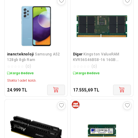
inancteknoloji
Samsung A52
Diger
Kingston ValueRAM
128gb 8gb Ram
KVR56S46BS8-16 16GB
(1x16GB) DDR5 5600Mhz CL46
☆
☆
☆
☆
☆
(
0
)
☆
☆
☆
☆
☆
(
0
)
Kargo Bedava
Kargo Bedava
Stokta 1 adet kaldı.
24.999
TL
17.555,69
TL