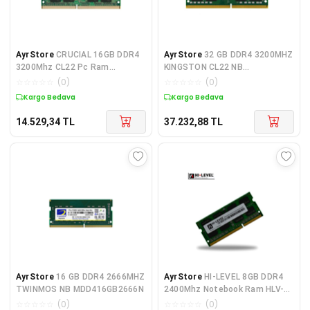
AyrStore
CRUCIAL 16GB DDR4
AyrStore
32 GB DDR4 3200MHZ
3200Mhz CL22 Pc Ram
KINGSTON CL22 NB
CT16G4DFRA32A
KVR32S22D8/32
☆
☆
☆
☆
☆
(
0
)
☆
☆
☆
☆
☆
(
0
)
Kargo Bedava
Kargo Bedava
14.529,34
TL
37.232,88
TL
AyrStore
16 GB DDR4 2666MHZ
AyrStore
HI-LEVEL 8GB DDR4
TWINMOS NB MDD416GB2666N
2400Mhz Notebook Ram HLV-
SOPC19200D4/8G 1.2V
☆
☆
☆
☆
☆
(
0
)
☆
☆
☆
☆
☆
(
0
)