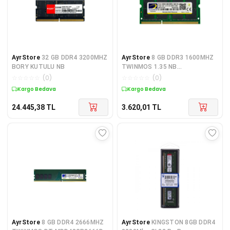
AyrStore
32 GB DDR4 3200MHZ
AyrStore
8 GB DDR3 1600MHZ
BORY KUTULU NB
TWINMOS 1.35 NB
MDD3L8GB1600N
☆
☆
☆
☆
☆
(
0
)
☆
☆
☆
☆
☆
(
0
)
Kargo Bedava
Kargo Bedava
24.445,38
TL
3.620,01
TL
AyrStore
8 GB DDR4 2666MHZ
AyrStore
KINGSTON 8GB DDR4