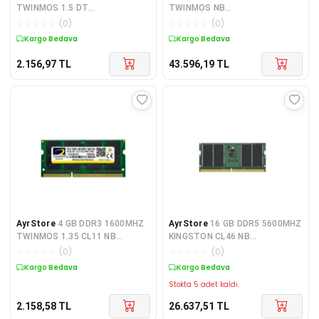
TWINMOS 1.5 DT
TWINMOS NB
MDD34GB1600D
TMD532GB5600S46
☆
☆
☆
☆
☆
(
0
)
☆
☆
☆
☆
☆
(
0
)
Kargo Bedava
Kargo Bedava
2.156,97
TL
43.596,19
TL
AyrStore
4 GB DDR3 1600MHZ
AyrStore
16 GB DDR5 5600MHZ
TWINMOS 1.35 CL11 NB
KINGSTON CL46 NB
MDD3L4GB1600N
KVR56S46BS8/16
☆
☆
☆
☆
☆
(
0
)
☆
☆
☆
☆
☆
(
0
)
Kargo Bedava
Kargo Bedava
Stokta 5 adet kaldı.
2.158,58
TL
26.637,51
TL