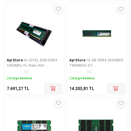
AyrStore
HI-LEVEL 8GB DDR4
AyrStore
16 GB DDR4 2666MHZ
2400Mhz Pc Ram HLV-
TWINMOS DT
PC19200D4-8G Kutulu
MDD416GB2666DWO
☆
☆
☆
☆
☆
(
0
)
☆
☆
☆
☆
☆
(
0
)
Kargo Bedava
Kargo Bedava
7.691,27
TL
14.203,81
TL