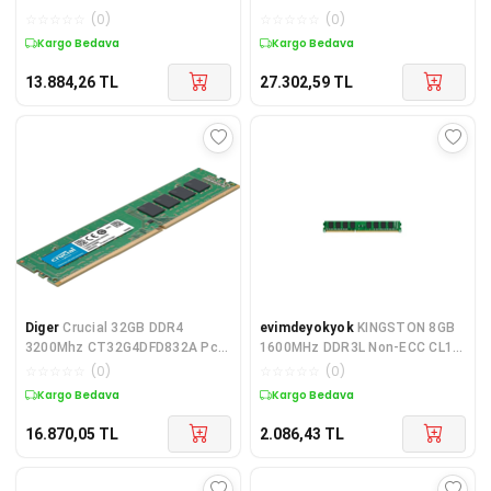
CT16G4DFD824A
CT32G4SFD832A
☆
☆
☆
☆
☆
(
0
)
☆
☆
☆
☆
☆
(
0
)
Kargo Bedava
Kargo Bedava
13.884,26
TL
27.302,59
TL
Diger
Crucial 32GB DDR4
evimdeyokyok
KINGSTON 8GB
3200Mhz CT32G4DFD832A Pc
1600MHz DDR3L Non-ECC CL11
Ram
DIMM 1.35V(Select Regions
☆
☆
☆
☆
☆
(
0
)
☆
☆
☆
☆
☆
(
0
)
Kargo Bedava
Kargo Bedava
16.870,05
TL
2.086,43
TL