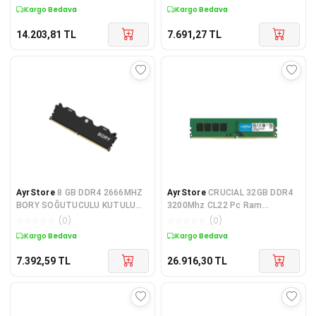
SODIMM
Kargo Bedava
Kargo Bedava
14.203,81
TL
7.691,27
TL
AyrStore
8 GB DDR4 2666MHZ
AyrStore
CRUCIAL 32GB DDR4
BORY SOĞUTUCULU KUTULU
3200Mhz CL22 Pc Ram
DESKTOP
CT32G4DFD832A
☆
☆
☆
☆
☆
(
0
)
☆
☆
☆
☆
☆
(
0
)
Kargo Bedava
Kargo Bedava
7.392,59
TL
26.916,30
TL