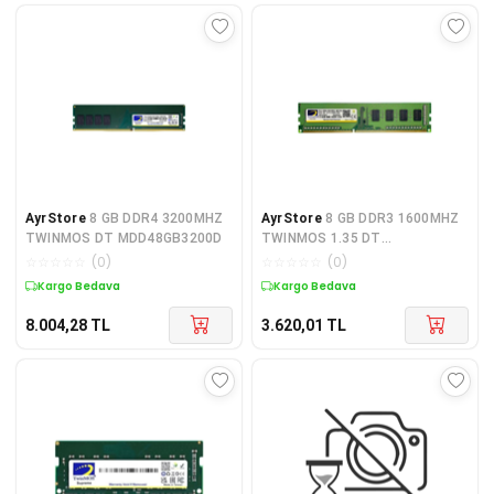
AyrStore
8 GB DDR4 3200MHZ
AyrStore
8 GB DDR3 1600MHZ
TWINMOS DT MDD48GB3200D
TWINMOS 1.35 DT
MDD3L8GB1600D
☆
☆
☆
☆
☆
(
0
)
☆
☆
☆
☆
☆
(
0
)
Kargo Bedava
Kargo Bedava
8.004,28
TL
3.620,01
TL