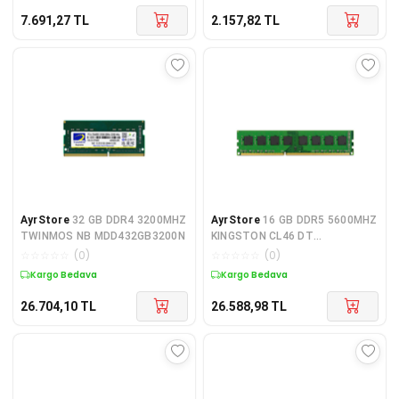
7.691,27
TL
2.157,82
TL
AyrStore
32 GB DDR4 3200MHZ
AyrStore
16 GB DDR5 5600MHZ
TWINMOS NB MDD432GB3200N
KINGSTON CL46 DT
KVR56U46BS8/16
☆
☆
☆
☆
☆
(
0
)
☆
☆
☆
☆
☆
(
0
)
Kargo Bedava
Kargo Bedava
26.704,10
TL
26.588,98
TL