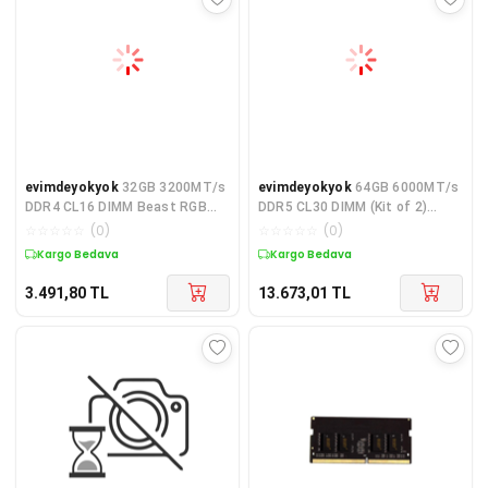
evimdeyokyok
32GB 3200MT/s
evimdeyokyok
64GB 6000MT/s
DDR4 CL16 DIMM Beast RGB
DDR5 CL30 DIMM (Kit of 2)
Turkey
Beast Black EXPO Turkey
☆
☆
☆
☆
☆
(
0
)
☆
☆
☆
☆
☆
(
0
)
Kargo Bedava
Kargo Bedava
3.491,80
TL
13.673,01
TL