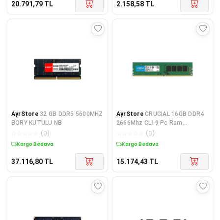
20.791,79
TL
2.158,58
TL
AyrStore
32 GB DDR5 5600MHZ
AyrStore
CRUCIAL 16GB DDR4
BORY KUTULU NB
2666Mhz CL19 Pc Ram
CT16G4DFD8266 (1.2V)
☆
☆
☆
☆
☆
(
0
)
☆
☆
☆
☆
☆
(
0
)
Kargo Bedava
Kargo Bedava
37.116,80
TL
15.174,43
TL