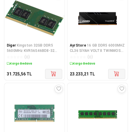
Diger
Kingston 32GB DDR5
AyrStore
16 GB DDR5 6000MHZ
5600MHz KVR56S46BD8-32
CL36 SİYAH VOLTX TWINMOS
CL46 Notebook Ram
SOĞUTUCULU DT
☆
☆
☆
☆
☆
(
0
)
☆
☆
☆
☆
☆
(
0
)
TMD516GB6000U36B
Kargo Bedava
Kargo Bedava
31.725,56
TL
23.233,21
TL