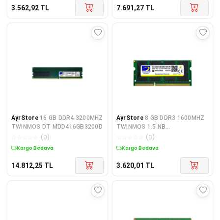
3.562,92
TL
7.691,27
TL
AyrStore
16 GB DDR4 3200MHZ
AyrStore
8 GB DDR3 1600MHZ
TWINMOS DT MDD416GB3200D
TWINMOS 1.5 NB
MDD38GB1600N
☆
☆
☆
☆
☆
(
0
)
☆
☆
☆
☆
☆
(
0
)
Kargo Bedava
Kargo Bedava
14.812,25
TL
3.620,01
TL