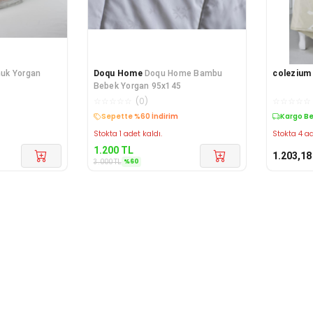
uk Yorgan
Doqu Home
Doqu Home Bambu
colezium
Bebek Yorgan 95x145
☆
☆
☆
☆
☆
(
0
)
☆
☆
☆
☆
☆
Sepette %60 İndirim
Kargo B
Stokta 1 adet kaldı.
Stokta 4 ad
1.200
TL
1.203,18
%
60
3.000
TL