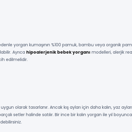
u nedenle yorgan kumaşının %100 pamuk, bambu veya organik pamuk 
abilir. Ayrıca
hipoalerjenik bebek yorganı
modelleri, alerjik re
ih edilmelidir.
gun olarak tasarlanır. Ancak kış ayları için daha kalın, yaz aylar
parçalı setler halinde satılır. Bir ince bir kalın yorgan ile yıl boyu
bilirsiniz.