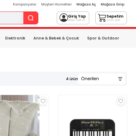
Kampanyalar
Müşteri Hizmetleri
Mağaza Aç
Mağaza Girişi
Giriş Yap
Sepetim
veya üye ol
ürün yok
Elektronik
Anne & Bebek & Çocuk
Spor & Outdoor
4
ürün