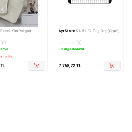
Bebek Yün Yorgan
AyrStore
SA-51 32 Tuş Org (Siyah)
(
0
)
☆
☆
☆
☆
☆
(
0
)
edava
Kargo Bedava
et kaldı.
TL
7.768,72
TL