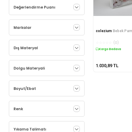
Değerlendirme Puanı
Markalar
colezium
Bebek Pam
☆
☆
☆
☆
☆
(
0
)
Dış Materyal
Kargo Bedava
1.030,89
TL
Dolgu Materyali
Boyut/Ebat
Renk
Yıkama Talimatı