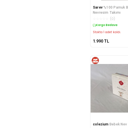
Sarev
%100 Pamuk B
Nevresim Takımı
☆
☆
☆
☆
☆
(
0
)
Kargo Bedava
Stokta 1 adet kaldı.
1.990
TL
colezium