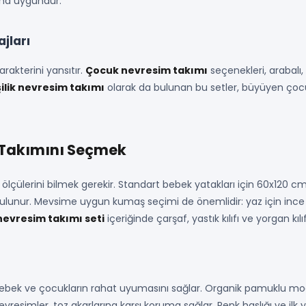
aha uygundur.
jları
akterini yansıtır.
Çocuk nevresim takımı
seçenekleri, arabalı, 
işilik nevresim takımı
olarak da bulunan bu setler, büyüyen çocukla
 Takımını Seçmek
k ölçülerini bilmek gerekir. Standart bebek yatakları için 60x120
ulunur. Mevsime uygun kumaş seçimi de önemlidir: yaz için ince 
nevresim takımı seti
içeriğinde çarşaf, yastık kılıfı ve yorgan kıl
bebek ve çocukların rahat uyumasını sağlar. Organik pamuklu mode
nevresimler, toz akarlarına karşı koruma sağlar. Renk haslığı ve 