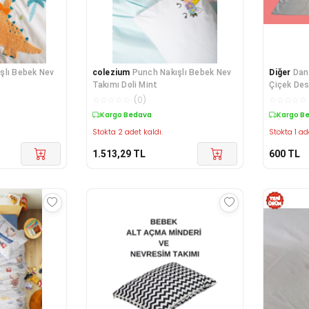
şlı Bebek Nev
colezium
Punch Nakışlı Bebek Nev
Diğer
Dan
Takımı Doli Mint
Çiçek Des
☆
☆
☆
☆
☆
(
0
)
☆
☆
☆
☆
☆
Kargo Bedava
Kargo B
Stokta 2 adet kaldı.
Stokta 1 ad
1.513,29
TL
600
TL