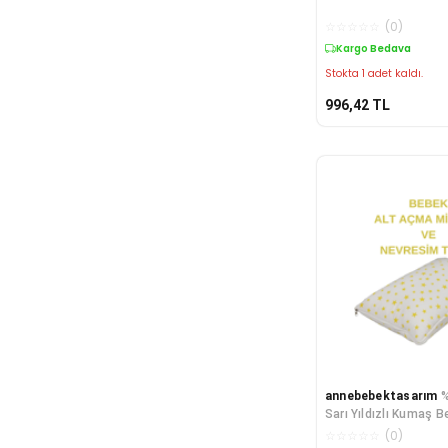
☆
☆
☆
☆
☆
(
0
)
Kargo Bedava
Stokta 1 adet kaldı.
996,42
TL
annebebektasarım
Sarı Yıldızlı Kumaş 
Minderi ve Beşik İçi 
☆
☆
☆
☆
☆
(
0
)