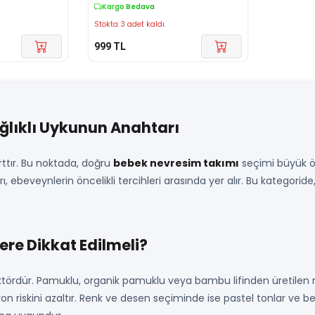
Takımı
Kargo Bedava
Stokta 3 adet kaldı.
999
TL
ğlıklı Uykunun Anahtarı
şarttır. Bu noktada, doğru
bebek nevresim takımı
seçimi büyük ön
 ebeveynlerin öncelikli tercihleri arasında yer alır. Bu kategoride
re Dikkat Edilmeli?
aktördür. Pamuklu, organik pamuklu veya bambu lifinden üretilen 
iyon riskini azaltır. Renk ve desen seçiminde ise pastel tonlar ve 