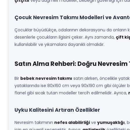
çıtçıtlı
veya düğmeli modeller, bebeğin güvenliği için d
Çocuk Nevresim Takımı Modelleri ve Avanta
Çocuklar büyüdükçe, odalarının dekorasyonu da onların kar
desenlerle çocukların ilgisini çeker. Aynı zamanda,
çift k
kullanılabilir ve yıkamalara dayanıklı olmalıdır.
Satın Alma Rehberi: Doğru Nevresim
Bir
bebek nevresim takımı
satın alırken, öncelikle yata
yataklarında ise 80x160 cm veya 90x190 cm gibi ölçüler b
flanel gibi sıcak tutan modeller tercih edilmelidir. Ayrıca,
Uyku Kalitesini Artıran Özellikler
Nevresim takımının
nefes alabilirliği
ve
yumuşaklığı
, 
için en güvenli seçenektir. Ayrıca,
antialerjik
özellikteki 