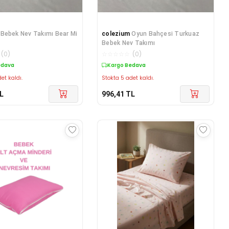
Bebek Nev Takımı Bear Mi
colezium
Oyun Bahçesi Turkuaz
Bebek Nev Takımı
(
0
)
☆
☆
☆
☆
☆
(
0
)
edava
Kargo Bedava
et kaldı.
Stokta 5 adet kaldı.
L
996,41
TL