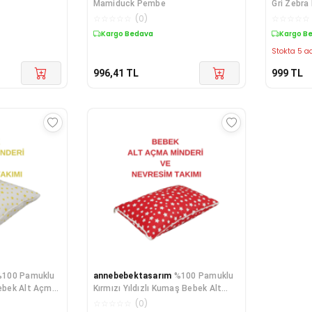
Mamiduck Pembe
Gri Zebr
Minderi V
☆
☆
☆
☆
☆
(
0
)
☆
☆
☆
☆
☆
Takımı
Kargo Bedava
Kargo B
Stokta 5 ad
996,41
TL
999
TL
%100 Pamuklu
annebebektasarım
%100 Pamuklu
Bebek Alt Açma
Kırmızı Yıldızlı Kumaş Bebek Alt
Nevresim
Açma Minderi Ve Beşik Içi Nevresim
☆
☆
☆
☆
☆
(
0
)