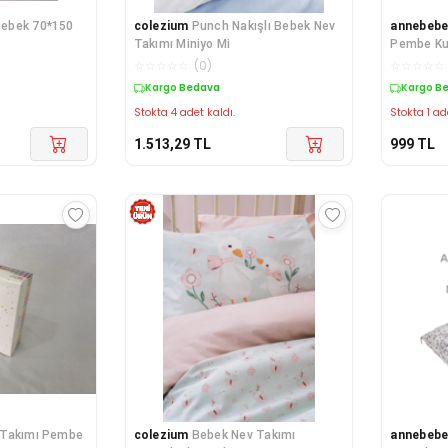
ebek 70*150
colezium
Punch Nakışlı Bebek Nev
annebebe
Takımı Miniyo Mi
Pembe Ku
Minderi V
☆
☆
☆
☆
☆
(
0
)
☆
☆
☆
☆
☆
Takımı
Kargo Bedava
Kargo B
Stokta 4 adet kaldı.
Stokta 1 ad
1.513,29
TL
999
TL
Bebek Nev Takımı Pembe
colezium
Bebek Nev Takımı
annebebe