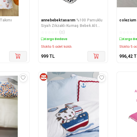
Takımı
annebebektasarım
%100 Pamuklu
colezium
Siyah Zikzaklı Kumaş Bebek Alt
Açma Minderi Ve Beşik Içi Nevresim
☆
☆
☆
☆
☆
(
0
)
☆
☆
☆
☆
☆
Takımı
Kargo Bedava
Kargo B
Stokta 5 adet kaldı.
Stokta 5 ad
999
TL
996,42
T