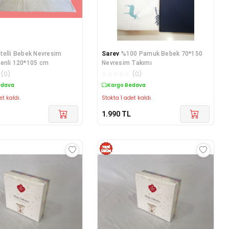
telli Bebek Nevresim
Sarev
%100 Pamuk Bebek 70*150
enli 120*105 cm
Nevresim Takımı
(
0
)
☆
☆
☆
☆
☆
(
0
)
edava
Kargo Bedava
et kaldı.
Stokta 1 adet kaldı.
1.990
TL