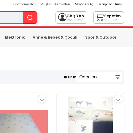
Kampanyalar
Müşteri Hizmetleri
Mağaza Aç
Mağaza Girişi
Giriş Yap
Sepetim
veya üye ol
ürün yok
Elektronik
Anne & Bebek & Çocuk
Spor & Outdoor
18
ürün