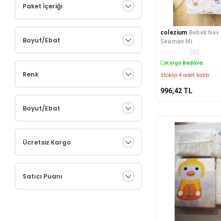
Paket İçeriği
colezium
Bebek Nev 
Boyut/Ebat
Seaman Mi
☆
☆
☆
☆
☆
(
0
)
Kargo Bedava
Renk
Stokta 4 adet kaldı.
996,42
TL
Boyut/Ebat
Ücretsiz Kargo
Satıcı Puanı