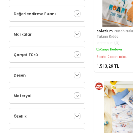
Değerlendirme Puanı
colezium
Punch Nakı
Markalar
Takımı Kiddo
☆
☆
☆
☆
☆
(
0
)
Kargo Bedava
Çarşaf Türü
Stokta 2 adet kaldı.
1.513,29
TL
Desen
Materyal
Özellik