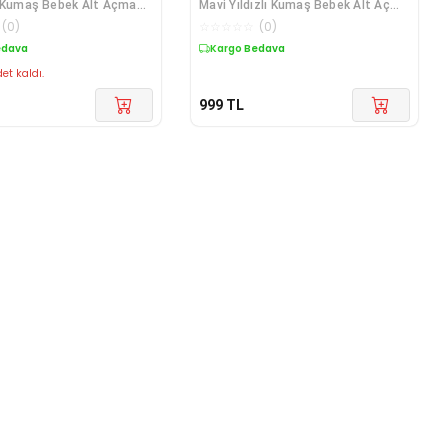
a Kumaş Bebek Alt Açma
Mavi Yıldızlı Kumaş Bebek Alt Açma
e Beşik Içi Nevresim
Minderi Ve Beşik Içi Nevresim
(
0
)
☆
☆
☆
☆
☆
(
0
)
Takımı
edava
Kargo Bedava
et kaldı.
999
TL