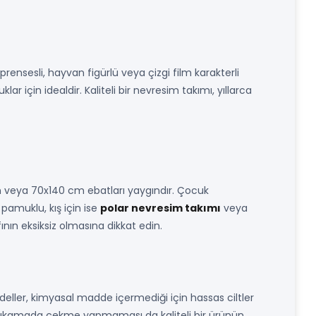
prensesli, hayvan figürlü veya çizgi film karakterli
r için idealdir. Kaliteli bir nevresim takımı, yıllarca
 cm veya 70x140 cm ebatları yaygındır. Çocuk
pamuklu, kış için ise
polar nevresim takımı
veya
ıfının eksiksiz olmasına dikkat edin.
ller, kimyasal madde içermediği için hassas ciltler
ilk yıkamada çekme yapmaması da kaliteli bir ürünün