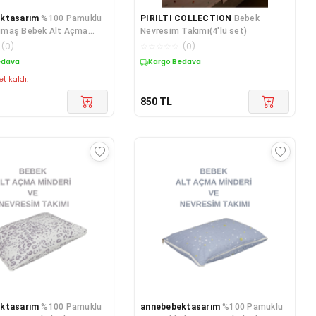
ktasarım
%100 Pamuklu
PIRILTI COLLECTION
Bebek
maş Bebek Alt Açma
Nevresim Takımı(4'lü set)
e Beşik Içi Nevresim
(
0
)
☆
☆
☆
☆
☆
(
0
)
edava
Kargo Bedava
et kaldı.
850
TL
ktasarım
%100 Pamuklu
annebebektasarım
%100 Pamuklu