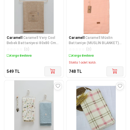
Caramell
Caramell Very Cool
Caramell
Caramell Müslin
Bebek Battaniyesi 80x80 Cm
Battaniye (MUSLİN BLANKET)
CRML.BTE1872
120x120 Somon Pembe CR
☆
☆
☆
☆
☆
(
0
)
☆
☆
☆
☆
☆
(
0
)
Kargo Bedava
Kargo Bedava
Stokta 1 adet kaldı.
549
TL
748
TL