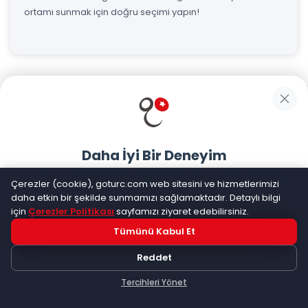
ortamı sunmak için doğru seçimi yapın!
Daha İyi Bir Deneyim
Goturc mobil uygulamasıyla daha hızlı ve kolay alışveriş
Çerezler (cookie), goturc.com web sitesini ve hizmetlerimizi
yapın
Hızlı Teslimat
daha etkin bir şekilde sunmamızı sağlamaktadır. Detaylı bilgi
için
Çerezler Politikası
sayfamızı ziyaret edebilirsiniz.
Siparişleriniz en kısa sürede kapınızda. Gelişmiş lojistik ağımız
sayesinde, siparişleriniz hızlı bir şekilde işleme alınır ve güvenle
Tümünü Kabul Et
Hemen Dene!
size ulaştırılır.
Reddet
Uygulama yüklüyse açılacak, değilse
Google Play
'e
yönlendirileceksiniz
Tercihleri Yönet
Keşfet
Kategoriler
Sepetim