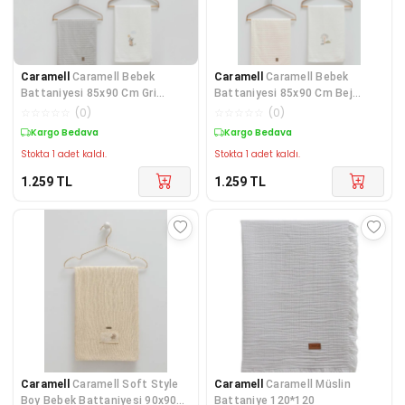
Caramell
Caramell Bebek
Caramell
Caramell Bebek
Battaniyesi 85x90 Cm Gri
Battaniyesi 85x90 Cm Bej
CRM.GRİ.2470
CRM.BEJ.2470
☆
☆
☆
☆
☆
(
0
)
☆
☆
☆
☆
☆
(
0
)
Kargo Bedava
Kargo Bedava
Stokta 1 adet kaldı.
Stokta 1 adet kaldı.
1.259
TL
1.259
TL
Caramell
Caramell Soft Style
Caramell
Caramell Müslin
Boy Bebek Battaniyesi 90x90
Battaniye 120*120