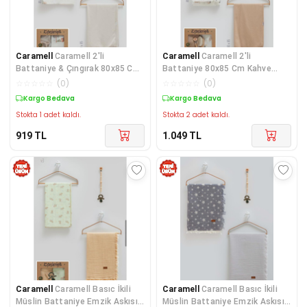
Caramell
Caramell 2'li
Caramell
Caramell 2'li
Battaniye & Çıngırak 80x85 Cm
Battaniye 80x85 Cm Kahve
Gri CRM.GRİ.2467
CRM.KHV.2468
☆
☆
☆
☆
☆
(
0
)
☆
☆
☆
☆
☆
(
0
)
Kargo Bedava
Kargo Bedava
Stokta 1 adet kaldı.
Stokta 2 adet kaldı.
919
TL
1.049
TL
Caramell
Caramell Basıc İkili
Caramell
Caramell Basıc İkili
Müslin Battaniye Emzik Askısı
Müslin Battaniye Emzik Askısı