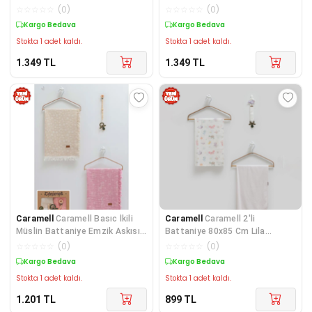
Üçlü Kutulu Se
Üçlü Kutulu Se
☆
☆
☆
☆
☆
(
0
)
☆
☆
☆
☆
☆
(
0
)
Kargo Bedava
Kargo Bedava
Stokta 1 adet kaldı.
Stokta 1 adet kaldı.
1.349
TL
1.349
TL
Caramell
Caramell Basıc İkili
Caramell
Caramell 2'li
Müslin Battaniye Emzik Askısı
Battaniye 80x85 Cm Lila
Üçlü Kutulu Se
CRM.2469
☆
☆
☆
☆
☆
(
0
)
☆
☆
☆
☆
☆
(
0
)
Kargo Bedava
Kargo Bedava
Stokta 1 adet kaldı.
Stokta 1 adet kaldı.
1.201
TL
899
TL