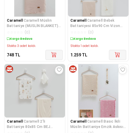
Caramell
Caramell Müslin
Caramell
Caramell Bebek
Battaniye (MUSLİN BLANKET)
Battaniyesi 85x90 Cm Vizon
120x120
CRM.VZN.2470
☆
☆
☆
☆
☆
(
0
)
☆
☆
☆
☆
☆
(
0
)
Kargo Bedava
Kargo Bedava
Stokta 3 adet kaldı.
Stokta 1 adet kaldı.
748
TL
1.259
TL
Caramell
Caramell 2'li
Caramell
Caramell Basıc İkili
Battaniye 80x85 Cm BEJ
Müslin Battaniye Emzik Askısı
CRM.BEJ.2466
Üçlü Kutulu Se