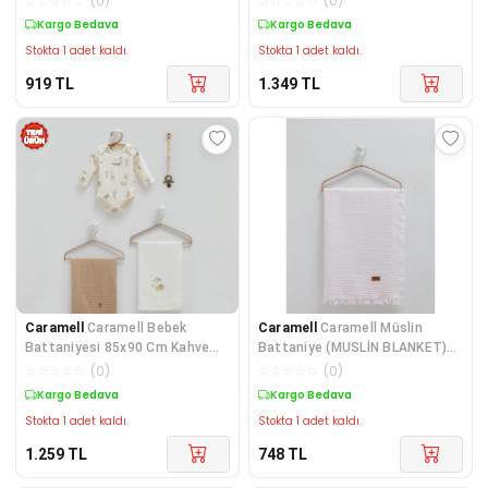
☆
☆
☆
☆
☆
(
0
)
☆
☆
☆
☆
☆
(
0
)
Kargo Bedava
Kargo Bedava
Stokta 1 adet kaldı.
Stokta 1 adet kaldı.
919
TL
1.349
TL
Caramell
Caramell Bebek
Caramell
Caramell Müslin
Battaniyesi 85x90 Cm Kahve
Battaniye (MUSLİN BLANKET)
CRM.KHV.2470
120x120
☆
☆
☆
☆
☆
(
0
)
☆
☆
☆
☆
☆
(
0
)
Kargo Bedava
Kargo Bedava
Stokta 1 adet kaldı.
Stokta 1 adet kaldı.
1.259
TL
748
TL