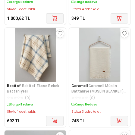
Kargo Bedava
Kargo Bedava
Stokta 1 adet kaldı.
Stokta 4 adet kaldı.
1.000,62
TL
349
TL
Bebitof
Bebitof Ekose Bebek
Caramell
Caramell Müslin
Battaniyesi
Battaniye (MUSLİN BLANKET)
120x120
☆
☆
☆
☆
☆
(
0
)
☆
☆
☆
☆
☆
(
0
)
Kargo Bedava
Kargo Bedava
Stokta 1 adet kaldı.
Stokta 3 adet kaldı.
692
TL
748
TL