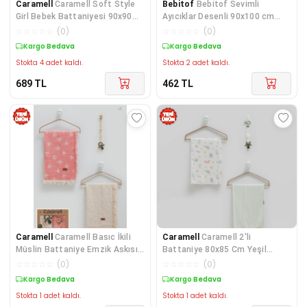
Caramell
Caramell Soft Style
Bebitof
Bebitof Sevimli
Girl Bebek Battaniyesi 90x90
Ayıcıklar Desenli 90x100 cm
Cm CRML.BTK2106
Peluş Bebek Battaniye
☆
☆
☆
☆
☆
(
0
)
☆
☆
☆
☆
☆
(
0
)
Kargo Bedava
Kargo Bedava
Stokta 4 adet kaldı.
Stokta 2 adet kaldı.
689
TL
462
TL
Caramell
Caramell Basıc İkili
Caramell
Caramell 2'li
Müslin Battaniye Emzik Askısı
Battaniye 80x85 Cm Yeşil
Üçlü Kutulu Se
CRM.YSL.2469
☆
☆
☆
☆
☆
(
0
)
☆
☆
☆
☆
☆
(
0
)
Kargo Bedava
Kargo Bedava
Stokta 1 adet kaldı.
Stokta 1 adet kaldı.