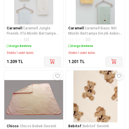
Caramell
Caramell Jungle
Caramell
Caramell Basıc İkili
Friends 3'lü Müslin Battaniye
Müslin Battaniye Emzik Askısı
Seti 80x90 cm Bej
Üçlü Kutulu Se
☆
☆
☆
☆
☆
(
0
)
☆
☆
☆
☆
☆
(
0
)
CRML.BTE2408.BEJ
Kargo Bedava
Kargo Bedava
Stokta 1 adet kaldı.
Stokta 1 adet kaldı.
1.209
TL
1.201
TL
Chicco
Chicco Bebek Desenli
Bebitof
Bebitof Sevimli