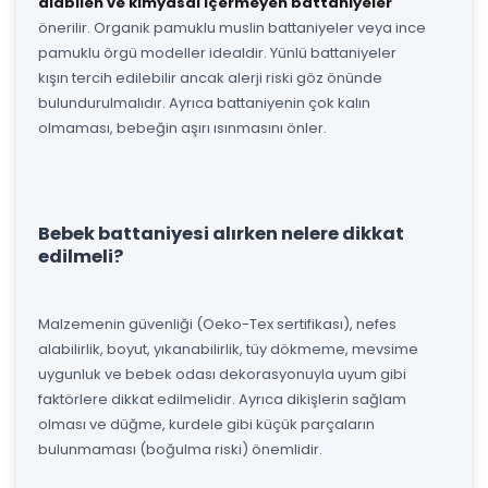
alabilen ve kimyasal içermeyen battaniyeler
önerilir. Organik pamuklu muslin battaniyeler veya ince
pamuklu örgü modeller idealdir. Yünlü battaniyeler
kışın tercih edilebilir ancak alerji riski göz önünde
bulundurulmalıdır. Ayrıca battaniyenin çok kalın
olmaması, bebeğin aşırı ısınmasını önler.
Bebek battaniyesi alırken nelere dikkat
edilmeli?
Malzemenin güvenliği (Oeko-Tex sertifikası), nefes
alabilirlik, boyut, yıkanabilirlik, tüy dökmeme, mevsime
uygunluk ve bebek odası dekorasyonuyla uyum gibi
faktörlere dikkat edilmelidir. Ayrıca dikişlerin sağlam
olması ve düğme, kurdele gibi küçük parçaların
bulunmaması (boğulma riski) önemlidir.