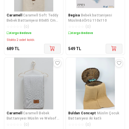
Caramell
Caramell Soft Teddy
Begisa
Bebek battaniyesi
Bebek Battaniyesi 80x85 Cm
Müslin&öÖrtü 110x110
CRML.BTU1628
☆
☆
☆
☆
☆
(
0
)
☆
☆
☆
☆
☆
(
0
)
Kargo Bedava
Kargo Bedava
Stokta 2 adet kaldı.
689
TL
549
TL
Caramell
Caramell Bebek
Buldan Concept
Müslin Çocuk
Battaniyesi Müslin ve Welsoft
Battaniyesi iki katlı
Gri CRML.GRİ.BTU1620
☆
☆
☆
☆
☆
(
0
)
☆
☆
☆
☆
☆
(
0
)