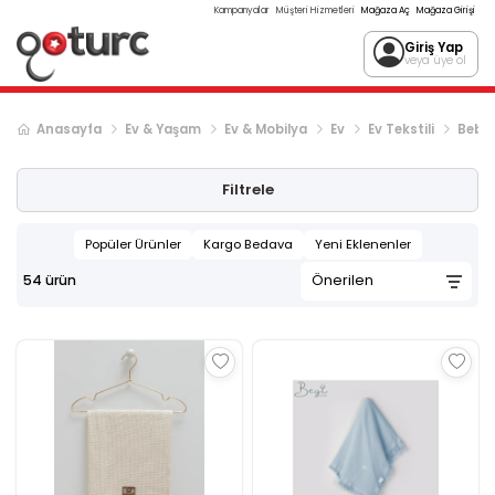
Kampanyalar
Müşteri Hizmetleri
Mağaza Aç
Mağaza Girişi
Giriş Yap
veya üye ol
Anasayfa
Ev & Yaşam
Ev & Mobilya
Ev
Ev Tekstili
Bebek
Filtrele
Popüler Ürünler
Kargo Bedava
Yeni Eklenenler
54
ürün