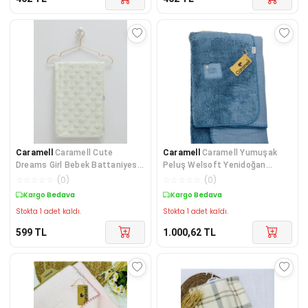
Caramell
Caramell Cute
Caramell
Caramell Yumuşak
Dreams Girl Bebek Battaniyesi
Peluş Welsoft Yenidoğan
85x90 Cm CRML.BTK1905
Bebek Battaniye
☆
☆
☆
☆
☆
(
0
)
☆
☆
☆
☆
☆
(
0
)
Kargo Bedava
Kargo Bedava
Stokta 1 adet kaldı.
Stokta 1 adet kaldı.
599
TL
1.000,62
TL