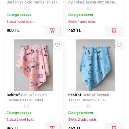
Battaniye Açık Pembe -Puset
Ayıcıklar Desenli 90x100 cm
Boyu
Peluş Bebek Battaniye
☆
☆
☆
☆
☆
(
0
)
☆
☆
☆
☆
☆
(
0
)
Kargo Bedava
Kargo Bedava
Stokta 1 adet kaldı.
Stokta 1 adet kaldı.
900
TL
462
TL
Bebitof
Bebitof Sevimli
Bebitof
Bebitof Sevimli
Tavşan Desenli Peluş
Tavşan Desenli Peluş
Battaniye BBTF.PMB.95077
Battaniye BBTF.MV.95077
☆
☆
☆
☆
☆
(
0
)
☆
☆
☆
☆
☆
(
0
)
Kargo Bedava
Kargo Bedava
Stokta 2 adet kaldı.
Stokta 2 adet kaldı.
462
TL
462
TL