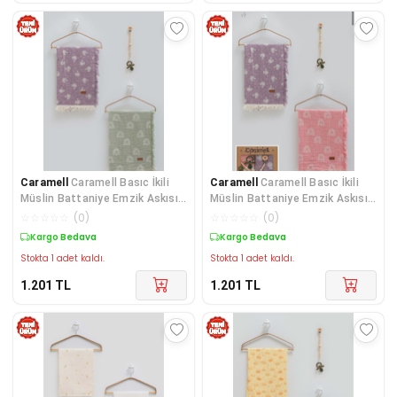
Caramell
Caramell Basıc İkili
Caramell
Caramell Basıc İkili
Müslin Battaniye Emzik Askısı
Müslin Battaniye Emzik Askısı
Üçlü Kutulu Se
Üçlü Kutulu Se
☆
☆
☆
☆
☆
(
0
)
☆
☆
☆
☆
☆
(
0
)
Kargo Bedava
Kargo Bedava
Stokta 1 adet kaldı.
Stokta 1 adet kaldı.
1.201
TL
1.201
TL