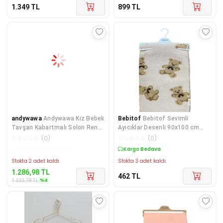
1.349
TL
899
TL
andywawa
Andywawa Kız Bebek
Bebitof
Bebitof Sevimli
Tavşan Kabartmalı Solon Rengi
Ayıcıklar Desenli 90x100 cm
Welsoft Kundak A
Peluş Bebek Battaniye
☆
☆
☆
☆
☆
(
0
)
☆
☆
☆
☆
☆
(
0
)
Kargo Bedava
Kargo Bedava
Stokta 2 adet kaldı.
Stokta 3 adet kaldı.
1.286,98
TL
462
TL
%
4
1.333,78
TL