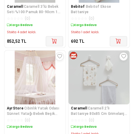
Caramell
Caramell 3’lü Bebek
Bebitof
Bebitof Ekose
Seti %100 Pamuk 80-90cm 1
Battaniye
Müslin Battaniye +
☆
☆
☆
☆
☆
(
0
)
☆
☆
☆
☆
☆
(
0
)
Kargo Bedava
Kargo Bedava
Stokta 4 adet kaldı.
Stokta 1 adet kaldı.
852,52
TL
692
TL
AyrStore
Cibinlik Yatak Odası
Caramell
Caramell 2'li
Sünnet Yatağı Bebek Beşik
Battaniye 80x85 Cm Grimelanj
Cibinliği Büyük Boy Cibinlik 1430
CRM.GRİMLNJ.2466
☆
☆
☆
☆
☆
(
0
)
☆
☆
☆
☆
☆
(
0
)
AYR. 113594
Kargo Bedava
Kargo Bedava
Stokta 1 adet kaldı.