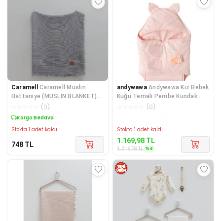
Caramell
Caramell Müslin
andywawa
Andywawa Kız Bebek
Battaniye (MUSLİN BLANKET)
Kuğu Temalı Pembe Kundak
120x120
AC23289
☆
☆
☆
☆
☆
(
0
)
☆
☆
☆
☆
☆
(
0
)
Kargo Bedava
Kargo Bedava
Stokta 1 adet kaldı.
Stokta 1 adet kaldı.
1.169,98
TL
748
TL
%
4
1.216,78
TL