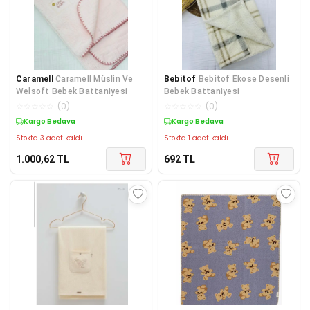
Caramell
Caramell Müslin Ve
Bebitof
Bebitof Ekose Desenli
Welsoft Bebek Battaniyesi
Bebek Battaniyesi
☆
☆
☆
☆
☆
(
0
)
☆
☆
☆
☆
☆
(
0
)
Kargo Bedava
Kargo Bedava
Stokta 3 adet kaldı.
Stokta 1 adet kaldı.
1.000,62
TL
692
TL