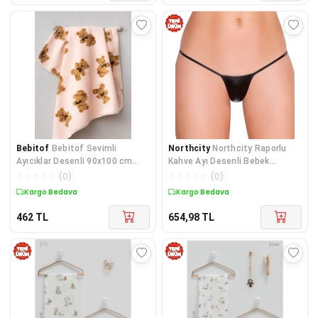
Bebitof
Bebitof Sevimli
Northcity
Northcity Raporlu
Ayıcıklar Desenli 90x100 cm
Kahve Ayı Desenli Bebek
Peluş Bebek Battaniye
Battaniyesi – 12 Ay – U
☆
☆
☆
☆
☆
(
0
)
☆
☆
☆
☆
☆
(
0
)
Kargo Bedava
Kargo Bedava
462
TL
654,98
TL