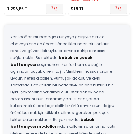
1.296,85
TL
919
TL
Yeni doğan bir bebeğin dünyaya gelişiyle birlikte
ebeveynlerin en önemli önceliklerinden biri, onların
rahat ve güvenli bir uyku ortamına sahip olmasını
sağlamaktır. Bu noktada
bebek ve çocuk
battaniyesi
seçimi, hem konfor hem de sağlık
açısından büyük önem taşır. Miniklerin hassas cildine
uygun, nefes alabilen, yumuşak dokulu ve aynı
zamanda sıcak tutan bir battaniye, onların huzurlu bir
uyku çekmesine yardımcı olur. İster bebek odası
dekorasyonunun tamamlayıcısı, ister dışarıda
kullanılmak üzere taşınabilir bir örtü arıyor olun, doğru
ürünü bulmak için dikkat edilmesi gereken pek çok
faktör bulunmaktadır. Bu yazımızda,
bebek
battaniyesi modelleri
nden kullanım alanlarına, satın
alırken nelere dikkat etmeniz gerektiğinden sıkça