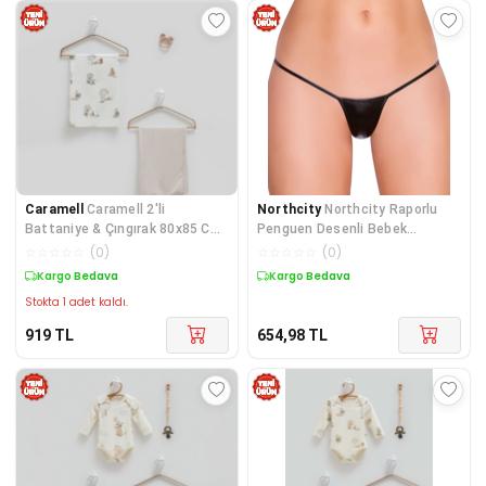
Caramell
Caramell 2'li
Northcity
Northcity Raporlu
Battaniye & Çıngırak 80x85 Cm
Penguen Desenli Bebek
Vizon CRM.VZN.2467
Battaniyesi – 12 Ay, Neşe
☆
☆
☆
☆
☆
(
0
)
☆
☆
☆
☆
☆
(
0
)
Kargo Bedava
Kargo Bedava
Stokta 1 adet kaldı.
919
TL
654,98
TL