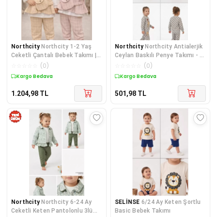
Northcity
Northcity 1-2 Yaş
Northcity
Northcity Antialerjik
Ceketli Çantalı Bebek Takımı |
Ceylan Baskılı Penye Takımı - 2-
Antialerjik Pamu
3-4-5 Yaş,
☆
☆
☆
☆
☆
(
0
)
☆
☆
☆
☆
☆
(
0
)
Kargo Bedava
Kargo Bedava
1.204,98
TL
501,98
TL
Northcity
Northcity 6-24 Ay
SELİNSE
6/24 Ay Keten Şortlu
Ceketli Keten Pantolonlu 3lü
Basic Bebek Takımı