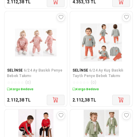
2.112,38
TL
4.353,13
TL
SELİNSE
6/24 Ay Baskılı Penye
SELİNSE
6/24 Ay Kuş Baskılı
Bebek Takımı
Taytlı Penye Bebek Takımı
☆
☆
☆
☆
☆
(
0
)
☆
☆
☆
☆
☆
(
0
)
Kargo Bedava
Kargo Bedava
2.112,38
TL
2.112,38
TL