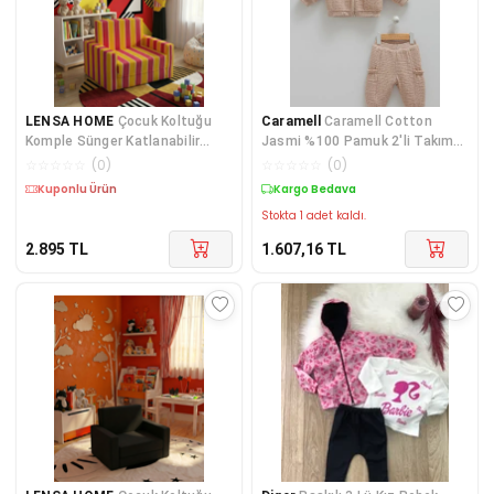
LENSA HOME
Çocuk Koltuğu
Caramell
Caramell Cotton
Komple Sünger Katlanabilir
Jasmi %100 Pamuk 2'li Takım
Yataklı Minder Yatak (0-4 YAŞ)
68-74 cm 6-9 Ay Kahve
☆
☆
☆
☆
☆
(
0
)
☆
☆
☆
☆
☆
(
0
)
SARI KIRMIZI TARAFTAR DESEN
Kuponlu Ürün
Kargo Bedava
Stokta 1 adet kaldı.
2.895
TL
1.607,16
TL