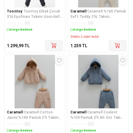
Toontoy
Toontoy Erkek Çocuk
Caramell
Caramell %100 Pamuk
3'lü Eşofman Takımı Uzun Kollu
Soft Teddy 3'lü Takım
Bisiklet Yaka
CRML.TKU1863
☆
☆
☆
☆
☆
(
0
)
☆
☆
☆
☆
☆
(
0
)
Kargo Bedava
Kargo Bedava
Stokta 2 adet kaldı.
1.299,99
TL
1.259
TL
Caramell
Caramell Cotton
Caramell
Caramell Coolest
Jasmi %100 Pamuk 2'li Takım
%100 Pamuk 2'li Alt Üst Takım
62-68 cm 3-6 Ay Kahve
56-62 cm 1-3 Ay İn
☆
☆
☆
☆
☆
(
0
)
☆
☆
☆
☆
☆
(
0
)
Kargo Bedava
Kargo Bedava