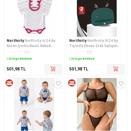
Northcity
Northcity 6/24 Ay
Northcity
Northcity 9/24 Ay
Keten Şortlu Basic Bebek
Tişörtlü Ekose Etek Salopet
Takımı - Anti Bakteriy
Bebek Takımı - Anti
☆
☆
☆
☆
☆
(
0
)
☆
☆
☆
☆
☆
(
0
)
Kargo Bedava
Kargo Bedava
501,98
TL
501,98
TL