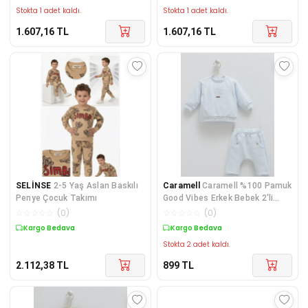
Stokta 1 adet kaldı.
Stokta 1 adet kaldı.
1.607,16
TL
1.607,16
TL
SELİNSE
2-5 Yaş Aslan Baskılı
Caramell
Caramell %100 Pamuk
Penye Çocuk Takımı
Good Vibes Erkek Bebek 2'li
Takım CRML.TKE204
☆
☆
☆
☆
☆
(
0
)
☆
☆
☆
☆
☆
(
0
)
Kargo Bedava
Kargo Bedava
Stokta 2 adet kaldı.
2.112,38
TL
899
TL