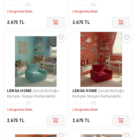
Yataklı - Çocuk Minderi 0-4 Yaş
Yataklı - Çocuk Minderi 0-4 Yaş
☆
☆
☆
☆
☆
(
0
)
☆
☆
☆
☆
☆
(
0
)
Mavi
Krem
Kuponlu Ürün
Kuponlu Ürün
2.675
TL
2.675
TL
LENSA HOME
Çocuk Koltuğu
LENSA HOME
Çocuk Koltuğu
Komple Sünger Katlanabilir
Komple Sünger Katlanabilir
Yataklı - Çocuk Minderi 0-4 Yaş
Yataklı - Çocuk Minderi 0-4 Yaş
☆
☆
☆
☆
☆
(
0
)
☆
☆
☆
☆
☆
(
0
)
Turkuaz
Kırmızı
Kuponlu Ürün
Kuponlu Ürün
2.675
TL
2.675
TL