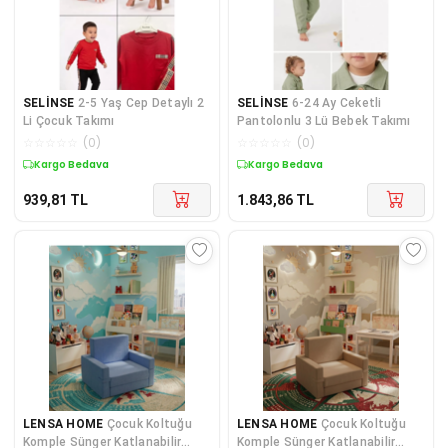
SELİNSE
2-5 Yaş Cep Detaylı 2
SELİNSE
6-24 Ay Ceketli
Li Çocuk Takımı
Pantolonlu 3 Lü Bebek Takımı
☆
☆
☆
☆
☆
(
0
)
☆
☆
☆
☆
☆
(
0
)
Kargo Bedava
Kargo Bedava
939,81
TL
1.843,86
TL
LENSA HOME
Çocuk Koltuğu
LENSA HOME
Çocuk Koltuğu
Komple Sünger Katlanabilir
Komple Sünger Katlanabilir