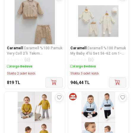
Caramell
Caramell %100 Pamuk
Caramell
Caramell %100 Pamuk
Very Coll 2'li Takım
My Baby 4'lü Set 56-62 cm 1-3
CRML.TKE1868
Ay Ekru CRML.EK
☆
☆
☆
☆
☆
(
0
)
☆
☆
☆
☆
☆
(
0
)
Kargo Bedava
Kargo Bedava
Stokta 2 adet kaldı.
Stokta 3 adet kaldı.
819
TL
946,44
TL