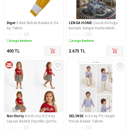
Diger
Erkek Bebek Baskılı 6/24
LENSA HOME
Çocuk Koltuğu
Ay Takım
Komple Sünger Katlanabilir
Yataklı Minder Yatak (0-4 YAŞ)
☆
☆
☆
☆
☆
(
0
)
☆
☆
☆
☆
☆
(
0
)
AÇIK MAVİ ARABA DESEN
Kargo Bedava
Kuponlu Ürün
400
TL
2.675
TL
Northcity
Northcity 9/24 Ay
SELİNSE
9/24 Ay Piti Kalpli
Lepoar Baskılı Fiyonklu Şortlu
Penye Bebek Takımı
Bebek Takımı - A
☆
☆
☆
☆
☆
(
0
)
☆
☆
☆
☆
☆
(
0
)