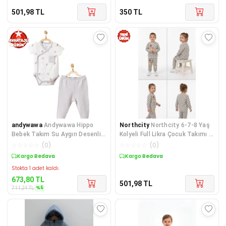
501,98
TL
350
TL
andywawa
Andywawa Hippo
Northcity
Northcity 6-7-8 Yaş
Bebek Takım Su Aygırı Desenli
Kolyeli Full Likra Çocuk Takımı -
Ekru 2'li Set AC2177
Antialerjik
☆
☆
☆
☆
☆
(
0
)
☆
☆
☆
☆
☆
(
0
)
Sepette %5 İndirim
Kargo Bedava
Stokta 1 adet kaldı.
673,80
TL
501,98
TL
%
5
711,24
TL