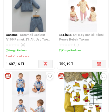
Caramell
Caramell Coolest
SELİNSE
6/18 Ay Baskılı Zıbınlı
%100 Pamuk 2'li Alt Üst Takım
Penye Bebek Takımı
68-74 cm 6-9 Ay İn
☆
☆
☆
☆
☆
(
0
)
☆
☆
☆
☆
☆
(
0
)
Kargo Bedava
Kargo Bedava
Stokta 1 adet kaldı.
1.607,16
TL
759,19
TL