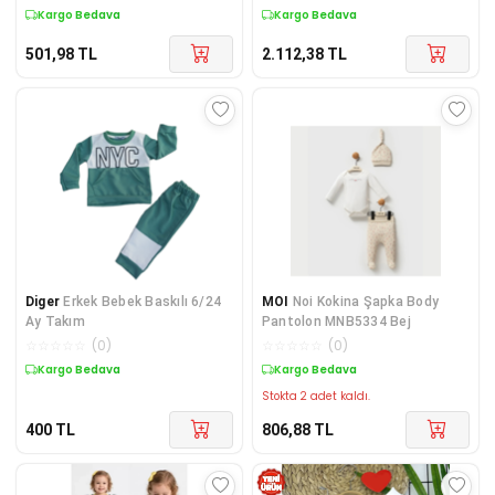
Kargo Bedava
Kargo Bedava
501,98
TL
2.112,38
TL
Diger
Erkek Bebek Baskılı 6/24
MOI
Noi Kokina Şapka Body
Ay Takım
Pantolon MNB5334 Bej
☆
☆
☆
☆
☆
(
0
)
☆
☆
☆
☆
☆
(
0
)
Kargo Bedava
Kargo Bedava
Stokta 2 adet kaldı.
400
TL
806,88
TL