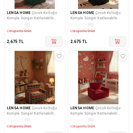
LENSA HOME
Çocuk Koltuğu
LENSA HOME
Çocuk Koltuğu
Komple Sünger Katlanabilir
Komple Sünger Katlanabilir
Yataklı - Çocuk Minderi 0-4 Yaş
Yataklı Minder Yatak (0-4 YAŞ)
☆
☆
☆
☆
☆
(
0
)
☆
☆
☆
☆
☆
(
0
)
Yeşil
SOHO SİYAH
Kuponlu Ürün
Kuponlu Ürün
2.675
TL
2.675
TL
LENSA HOME
Çocuk Koltuğu
LENSA HOME
Çocuk Koltuğu
Komple Sünger Katlanabilir
Komple Sünger Katlanabilir
Yataklı Minder Yatak (0-4 YAŞ)
Yataklı - Çocuk Minderi 0-4 Yaş
☆
☆
☆
☆
☆
(
0
)
☆
☆
☆
☆
☆
(
0
)
SİYAH KİLİM DESEN
Kırmızı
Kuponlu Ürün
Kuponlu Ürün