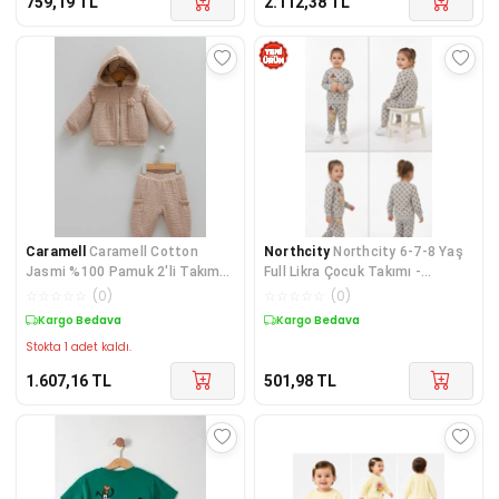
759,19
TL
2.112,38
TL
Caramell
Caramell Cotton
Northcity
Northcity 6-7-8 Yaş
Jasmi %100 Pamuk 2'li Takım
Full Likra Çocuk Takımı -
56-62 cm 1-3 Ay Kahve
Antialerjik ve Toka
☆
☆
☆
☆
☆
(
0
)
☆
☆
☆
☆
☆
(
0
)
Kargo Bedava
Kargo Bedava
Stokta 1 adet kaldı.
1.607,16
TL
501,98
TL