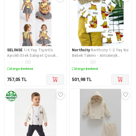
SELİNSE
1/4 Yaş Tişörtlü
Northcity
Northcity 1-2 Yaş Kız
Ayıcıklı Etek Salopet Çocuk
Bebek Takımı - Antialerjik
Takımı
Bisikletli Şort
☆
☆
☆
☆
☆
(
0
)
☆
☆
☆
☆
☆
(
0
)
Kargo Bedava
Kargo Bedava
757,05
TL
501,98
TL