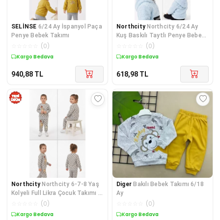
SELİNSE
6/24 Ay İspanyol Paça
Northcity
Northcity 6/24 Ay
Penye Bebek Takımı
Kuş Baskılı Taytlı Penye Bebek
Takımı - Hipoale
☆
☆
☆
☆
☆
(
0
)
☆
☆
☆
☆
☆
(
0
)
Kargo Bedava
Kargo Bedava
940,88
TL
618,98
TL
Northcity
Northcity 6-7-8 Yaş
Diger
Bakılı Bebek Takımı 6/18
Kolyeli Full Likra Çocuk Takımı -
Ay
Antialerjik
☆
☆
☆
☆
☆
(
0
)
☆
☆
☆
☆
☆
(
0
)
Kargo Bedava
Kargo Bedava