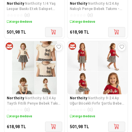
Northcity
Northcity 1/4 Yaş
Northcity
Northcity 6/24 Ay
Leopar Baskı Etek Salopet
Nakışlı Penye Bebek Takımı -
Çocuk Takımı - Bebek
Antialerjik Pamukl
☆
☆
☆
☆
☆
(
0
)
☆
☆
☆
☆
☆
(
0
)
Kargo Bedava
Kargo Bedava
501,98
TL
618,98
TL
Northcity
Northcity 6/24 Ay
Northcity
Northcity 9-24 Ay
Taytlı Fitilli Penye Bebek Takımı
Uğur Böcekli Fırfır Şortlu Bebek
- Antialerjik
Takımı
☆
☆
☆
☆
☆
(
0
)
☆
☆
☆
☆
☆
(
0
)
Kargo Bedava
Kargo Bedava
618,98
TL
501,98
TL