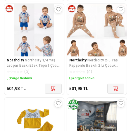
Northcity
Northcity 1/4 Yaş
Northcity
Northcity 2-5 Yaş
Leopar Baskı Etek Tişört Çocuk
Kapşonlu Baskılı 2 Li Çocuk
Takımı - Antiale
Takımı - Pamuklu, A
☆
☆
☆
☆
☆
(
0
)
☆
☆
☆
☆
☆
(
0
)
Kargo Bedava
Kargo Bedava
501,98
TL
501,98
TL