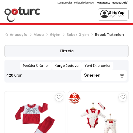
Kampanyalar
Müşteri Hizmetleri
Mağaza Aç
Mağaza Girişi
Giriş Yap
veya üye ol
Anasayfa
Moda
Giyim
Bebek Giyim
Bebek Takımları
Sonraki ürün sayfası, sayfa
2
Filtrele
Popüler Ürünler
Kargo Bedava
Yeni Eklenenler
420
ürün