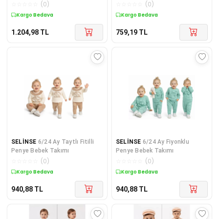
Bebek Takımı - Ant
☆
☆
☆
☆
☆
(
0
)
☆
☆
☆
☆
☆
(
0
)
Kargo Bedava
Kargo Bedava
1.204,98
TL
759,19
TL
SELİNSE
6/24 Ay Taytlı Fitilli
SELİNSE
6/24 Ay Fiyonklu
Penye Bebek Takımı
Penye Bebek Takımı
☆
☆
☆
☆
☆
(
0
)
☆
☆
☆
☆
☆
(
0
)
Kargo Bedava
Kargo Bedava
940,88
TL
940,88
TL