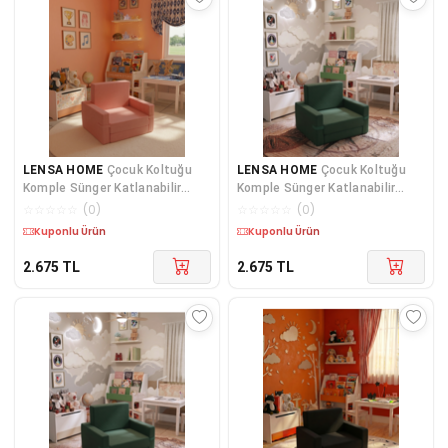
LENSA HOME
Çocuk Koltuğu
LENSA HOME
Çocuk Koltuğu
Komple Sünger Katlanabilir
Komple Sünger Katlanabilir
Yataklı - Çocuk Minderi 0-4 Yaş
Yataklı - Çocuk Minderi 0-4 Yaş
☆
☆
☆
☆
☆
(
0
)
☆
☆
☆
☆
☆
(
0
)
Yavruağzı
Yeşil
Kuponlu Ürün
Kuponlu Ürün
2.675
TL
2.675
TL