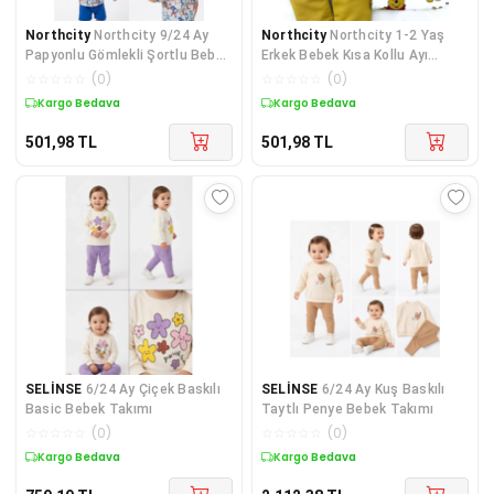
Northcity
Northcity 9/24 Ay
Northcity
Northcity 1-2 Yaş
Papyonlu Gömlekli Şortlu Bebek
Erkek Bebek Kısa Kollu Ayı
Takımı - Antiale
Baskılı Şortlu Takım
☆
☆
☆
☆
☆
(
0
)
☆
☆
☆
☆
☆
(
0
)
Kargo Bedava
Kargo Bedava
501,98
TL
501,98
TL
SELİNSE
6/24 Ay Çiçek Baskılı
SELİNSE
6/24 Ay Kuş Baskılı
Basic Bebek Takımı
Taytlı Penye Bebek Takımı
☆
☆
☆
☆
☆
(
0
)
☆
☆
☆
☆
☆
(
0
)
Kargo Bedava
Kargo Bedava