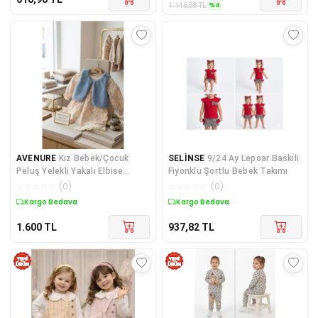
%
4
1.146,58
TL
AVENURE
Kız Bebek/Çocuk
SELİNSE
9/24 Ay Lepoar Baskılı
Peluş Yelekli Yakalı Elbise
Fiyonklu Şortlu Bebek Takımı
Takım
☆
☆
☆
☆
☆
(
0
)
☆
☆
☆
☆
☆
(
0
)
Kargo Bedava
Kargo Bedava
1.600
TL
937,82
TL