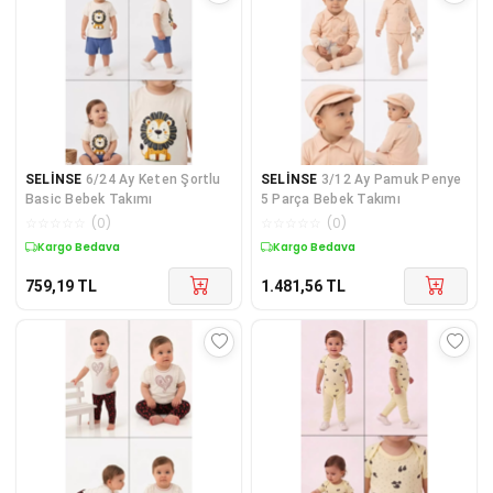
SELİNSE
6/24 Ay Keten Şortlu
SELİNSE
3/12 Ay Pamuk Penye
Basic Bebek Takımı
5 Parça Bebek Takımı
☆
☆
☆
☆
☆
(
0
)
☆
☆
☆
☆
☆
(
0
)
Kargo Bedava
Kargo Bedava
759,19
TL
1.481,56
TL