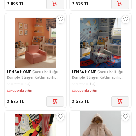
2.895
TL
2.675
TL
LENSA HOME
Çocuk Koltuğu
LENSA HOME
Çocuk Koltuğu
Komple Sünger Katlanabilir
Komple Sünger Katlanabilir
Yataklı - Çocuk Minderi 0-4 Yaş
Yataklı - Çocuk Minderi 0-4 Yaş
☆
☆
☆
☆
☆
(
0
)
☆
☆
☆
☆
☆
(
0
)
Yavruağzı
Uçak Desen
Kuponlu Ürün
Kuponlu Ürün
2.675
TL
2.675
TL