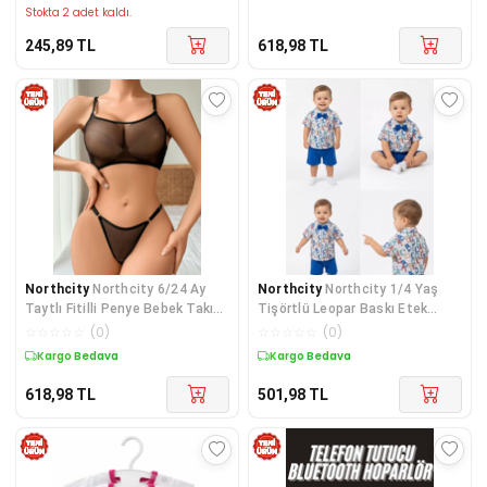
Stokta 2 adet kaldı.
245,89
TL
618,98
TL
Northcity
Northcity 6/24 Ay
Northcity
Northcity 1/4 Yaş
Taytlı Fitilli Penye Bebek Takımı
Tişörtlü Leopar Baskı Etek
- Antialerjik
Salopet Çocuk Takımı
☆
☆
☆
☆
☆
(
0
)
☆
☆
☆
☆
☆
(
0
)
Kargo Bedava
Kargo Bedava
618,98
TL
501,98
TL