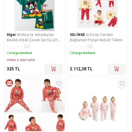
Diger
Mickey ve Arkadaşları
SELİNSE
6/24 Ay Yandan
Baskılı Erkek Çocuk Şortlu Alt
Bağlamalı Penye Bebek Takımı
Üst Takım
☆
☆
☆
☆
☆
(
0
)
☆
☆
☆
☆
☆
(
0
)
Kargo Bedava
Kargo Bedava
Stokta 2 adet kaldı.
325
TL
2.112,38
TL