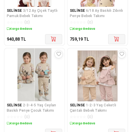
SELİNSE
3/12 Ay Çiçek Taytlı
SELİNSE
6/18 Ay Baskılı Zıbınlı
Pamuk Bebek Takımı
Penye Bebek Takımı
☆
☆
☆
☆
☆
(
0
)
☆
☆
☆
☆
☆
(
0
)
Kargo Bedava
Kargo Bedava
940,88
TL
759,19
TL
SELİNSE
2-3-4-5 Yaş Ceylan
SELİNSE
1-2-3 Yaş Ceketli
Baskılı Penye Çocuk Takımı
Çantalı Bebek Takımı
☆
☆
☆
☆
☆
(
0
)
☆
☆
☆
☆
☆
(
0
)
Kargo Bedava
Kargo Bedava