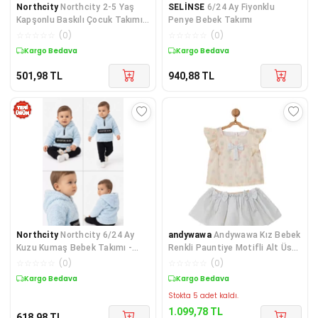
Northcity
Northcity 2-5 Yaş
SELİNSE
6/24 Ay Fiyonklu
Kapşonlu Baskılı Çocuk Takımı -
Penye Bebek Takımı
Anti-allerjik,
☆
☆
☆
☆
☆
(
0
)
☆
☆
☆
☆
☆
(
0
)
Kargo Bedava
Kargo Bedava
501,98
TL
940,88
TL
Northcity
Northcity 6/24 Ay
andywawa
Andywawa Kız Bebek
Kuzu Kumaş Bebek Takımı -
Renkli Pauntiye Motifli Alt Üst
Antialerjik & ÇİMA Di
Takım AC22755
☆
☆
☆
☆
☆
(
0
)
☆
☆
☆
☆
☆
(
0
)
Kargo Bedava
Sepette %4 İndirim
Stokta 5 adet kaldı.
1.099,78
TL
618,98
TL