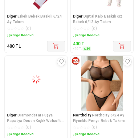
Diger
Erkek Bebek Baskılı 6/24
Diger
Dijital Kalp Baskılı Kız
Ay Takım
Bebek 6/12 Ay Takım
☆
☆
☆
☆
☆
(
0
)
☆
☆
☆
☆
☆
(
0
)
Kargo Bedava
Sepette %20 İndirim
400
TL
400
TL
%
20
499
TL
Diger
Diamondstar Fuşya
Northcity
Northcity 6/24 Ay
Papatya Desen Kışlık Welsoft
Fiyonklu Penye Bebek Takımı
Lüx Bebek Takımı
Antialerjik Pamuklu
☆
☆
☆
☆
☆
(
0
)
☆
☆
☆
☆
☆
(
0
)
Kargo Bedava
Kargo Bedava