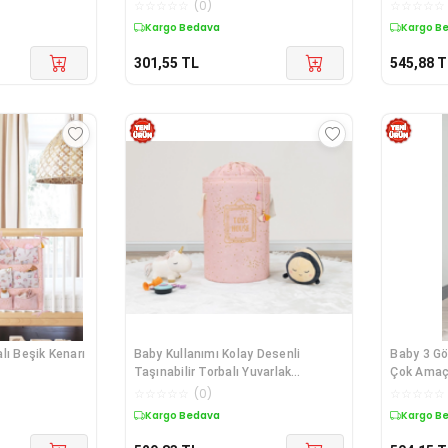
)
☆
☆
☆
☆
☆
(
0
)
☆
☆
☆
☆
☆
Kargo Bedava
Kargo B
301,55
TL
545,88
T
lı Beşik Kenarı
Baby Kullanımı Kolay Desenli
Baby 3 Gö
Taşınabilir Torbalı Yuvarlak
Çok Amaçl
Sepet(pembe) Çamaşır Sepeti
☆
☆
☆
☆
☆
(
0
)
☆
☆
☆
☆
☆
04270
Kargo Bedava
Kargo B