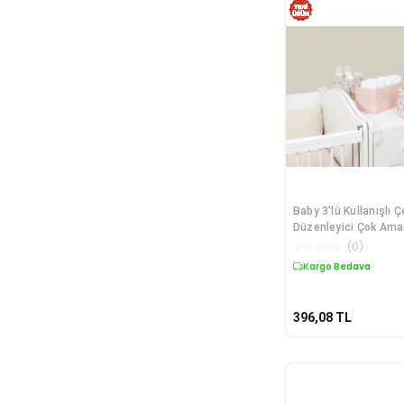
Baby 3'lü Kullanışlı
Düzenleyici Çok Amaç
Kutu (pembe)
☆
☆
☆
☆
☆
(
0
)
Kargo Bedava
396,08
TL