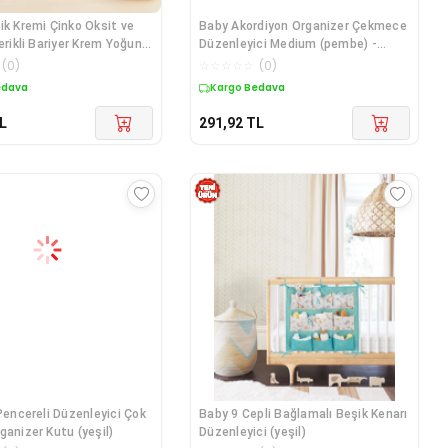
ik Kremi Çinko Oksit ve
Baby Akordiyon Organizer Çekmece
erikli Bariyer Krem Yoğun
Düzenleyici Medium (pembe) -
ilt Bakım Kremi
04096
(
0
)
☆
☆
☆
☆
☆
(
0
)
edava
Kargo Bedava
L
291,92
TL
 Pencereli Düzenleyici Çok
Baby 9 Cepli Bağlamalı Beşik Kenarı
ganizer Kutu (yeşil)
Düzenleyici (yeşil)