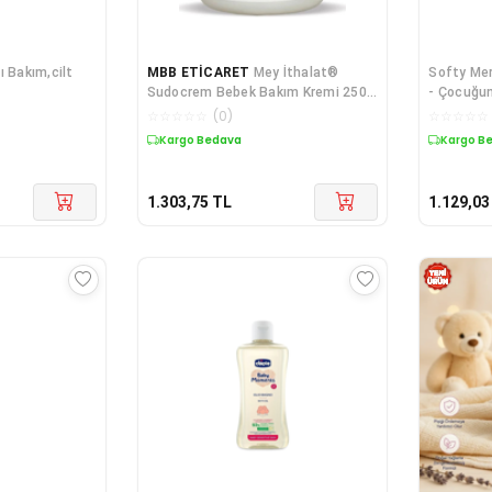
ı Bakım,cilt
MBB ETİCARET
Mey İthalat®
Softy Mer
Sudocrem Bebek Bakım Kremi 250
- Çocuğun
Gr
Konforlu 
☆
☆
☆
☆
☆
(
0
)
☆
☆
☆
☆
☆
Kargo Bedava
Kargo B
1.303,75
TL
1.129,03