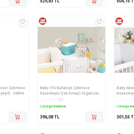
529,83
TL
504,15
T
anizer Çekmece
Baby 3'lü Kullanışlı Çekmece
Baby Ako
yeşil) - 04096
Düzenleyici Çok Amaçlı Organizer
Düzenleyi
Kutu (yeşil)
☆
☆
☆
☆
☆
(
0
)
☆
☆
☆
☆
☆
Kargo Bedava
Kargo B
396,08
TL
301,55
T