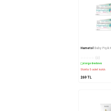
Hametol
Baby Pişik K
☆
☆
☆
☆
☆
(
0
)
Kargo Bedava
Stokta 5 adet kaldı.
269
TL