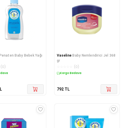
Penaten Baby Bebek Yağı
Vaseline
Baby Nemlendirici Jel 368
gr
(
0
)
☆
☆
☆
☆
☆
(
0
)
edava
Kargo Bedava
L
792
TL