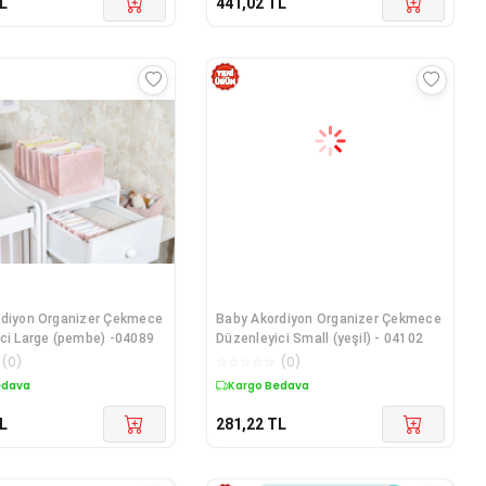
L
441,02
TL
rdiyon Organizer Çekmece
Baby Akordiyon Organizer Çekmece
ci Large (pembe) -04089
Düzenleyici Small (yeşil) - 04102
(
0
)
☆
☆
☆
☆
☆
(
0
)
edava
Kargo Bedava
L
281,22
TL