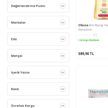
Değerlendirme Puanı
Markalar
Chicco
Bm Masaj Ya
Sensıtıve
☆
☆
☆
☆
☆
(
0
)
Etki
Kargo Bedava
589,90
TL
Menşei
İçerik Yazısı
Renk
Ücretsiz Kargo