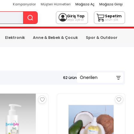
Kampanyalar
Müşteri Hizmetleri
Mağaza Aç
Mağaza Girişi
Giriş Yap
Sepetim
veya üye ol
ürün yok
Elektronik
Anne & Bebek & Çocuk
Spor & Outdoor
62
ürün