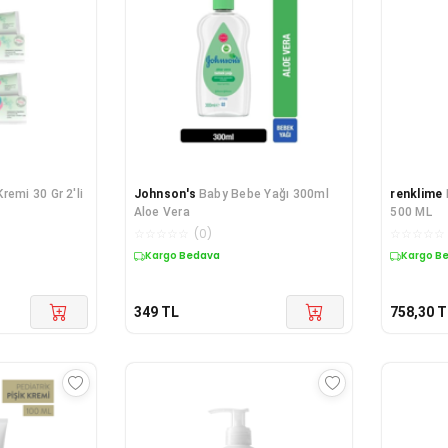
remi 30 Gr 2'li
Johnson's
Baby Bebe Yağı 300ml
renklime
Aloe Vera
500 ML
☆
☆
☆
☆
☆
(
0
)
☆
☆
☆
☆
☆
Kargo Bedava
Kargo B
349
TL
758,30
T