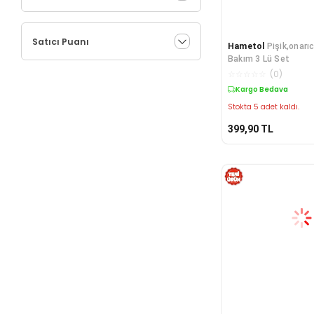
Satıcı Puanı
Hametol
Pişik,onarıc
Bakım 3 Lü Set
☆
☆
☆
☆
☆
(
0
)
Kargo Bedava
Stokta 5 adet kaldı.
399,90
TL