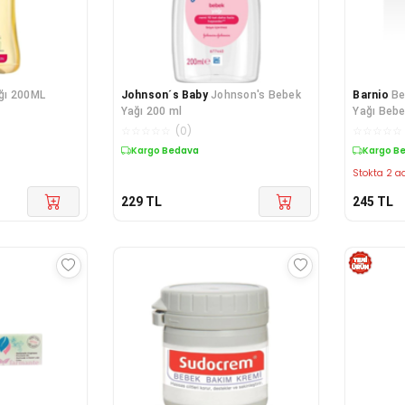
ğı 200ML
Johnson´s Baby
Johnson's Bebek
Barnio
Be
Yağı 200 ml
Yağı Bebe
☆
☆
☆
☆
☆
(
0
)
☆
☆
☆
☆
☆
Kargo Bedava
Kargo B
Stokta 2 ad
229
TL
245
TL