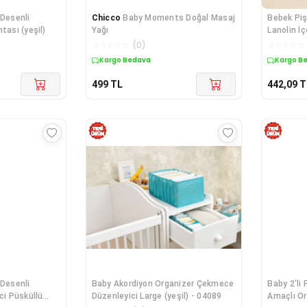
 Desenli
Chicco
Baby Moments Doğal Masaj
Bebek Piş
tası (yeşil)
Yağı
Lanolin İç
Onarıcı C
☆
☆
☆
☆
☆
(
0
)
☆
☆
☆
☆
☆
Kargo Bedava
Kargo B
499
TL
442,09
T
 Desenli
Baby Akordiyon Organizer Çekmece
Baby 2'li
ci Püsküllü
Düzenleyici Large (yeşil) - 04089
Amaçlı Or