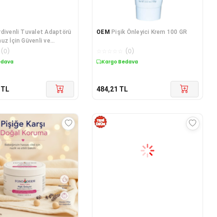
divenli Tuvalet Adaptörü
OEM
Pişik Önleyici Krem 100 GR
uz İçin Güvenli ve
Tuvalet Eğitimi Mavi
(
0
)
☆
☆
☆
☆
☆
(
0
)
edava
Kargo Bedava
TL
484,21
TL