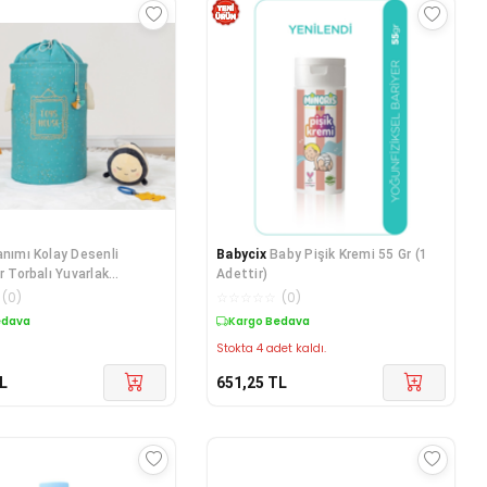
anımı Kolay Desenli
Babycix
Baby Pişik Kremi 55 Gr (1
r Torbalı Yuvarlak
Adettir)
il) 04270
(
0
)
☆
☆
☆
☆
☆
(
0
)
edava
Kargo Bedava
Stokta 4 adet kaldı.
L
651,25
TL