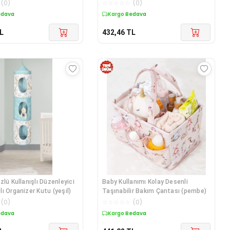
(
0
)
☆
☆
☆
☆
☆
(
0
)
edava
Kargo Bedava
L
432,46
TL
zlü Kullanışlı Düzenleyici
Baby Kullanımı Kolay Desenli
ı Organizer Kutu (yeşil)
Taşınabilir Bakım Çantası (pembe)
(
0
)
☆
☆
☆
☆
☆
(
0
)
edava
Kargo Bedava