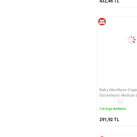
432,46
TL
Baby Akordiyon Org
Düzenleyici Medium (
☆
☆
☆
☆
☆
(
0
)
Kargo Bedava
291,92
TL