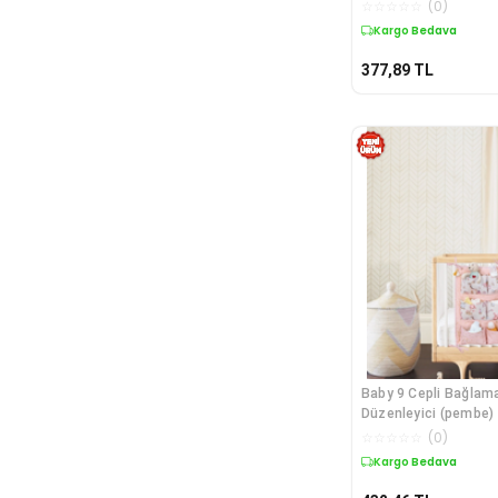
Yuvarlak Sepet(yeşil
☆
☆
☆
☆
☆
(
0
)
Kargo Bedava
377,89
TL
Baby 9 Cepli Bağlama
Düzenleyici (pembe)
☆
☆
☆
☆
☆
(
0
)
Kargo Bedava