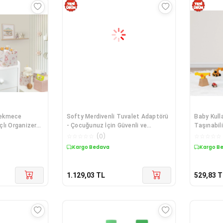
 Çekmece
Softy Merdivenli Tuvalet Adaptörü
Baby Kull
lı Organizer
- Çocuğunuz İçin Güvenli ve
Taşınabili
Konforlu Tuvalet Eğitimi Pembe
Sepet(yeş
☆
☆
☆
☆
☆
(
0
)
☆
☆
☆
☆
☆
Kargo Bedava
Kargo B
1.129,03
TL
529,83
T