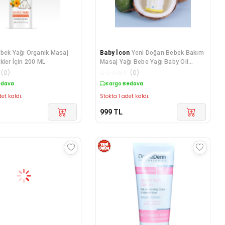
bek Yağı Organik Masaj
Baby İcon
Yeni Doğan Bebek Bakım
kler İçin 200 ML
Masaj Yağı Bebe Yağı Baby Oil
100ml
(
0
)
☆
☆
☆
☆
☆
(
0
)
edava
Kargo Bedava
et kaldı.
Stokta 1 adet kaldı.
999
TL