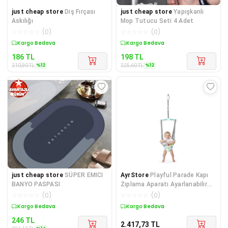
just cheap store
Diş Fırçası
just cheap store
Yapışkanlı
Askılığı
Mop Tutucu Seti 4 Adet
☆
☆
☆
☆
☆
(
0
)
☆
☆
☆
☆
☆
(
0
)
Sepette %12 İndirim
Sepette %12 İndirim
186
TL
198
TL
%
12
%
12
210,90
TL
225,60
TL
just cheap store
SÜPER EMICI
AyrStore
Playful Parade Kapı
BANYO PASPASI
Zıplama Aparatı Ayarlanabilir
Askılı Bebekler İçin, 6 Ay ve Üz
☆
☆
☆
☆
☆
(
0
)
☆
☆
☆
☆
☆
(
0
)
Sepette %14 İndirim
Kargo Bedava
246
TL
2.417,73
TL