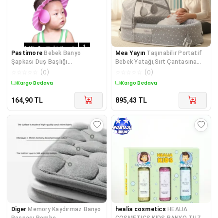
Pastimore
Bebek Banyo
Mea Yayın
Taşınabilir Portatif
Şapkası Duş Başlığı
Bebek Yatağı,Sırt Çantasına
Ayarlanabilir Düğmeli Çocuk
Dönüşebilen Portatif Bebek
☆
☆
☆
☆
☆
(
0
)
☆
☆
☆
☆
☆
(
0
)
Küvet Göze Su Kaçırmayan
Beşiği (Gri) ( Lisinya )
Kargo Bedava
Kargo Bedava
Pembe Şapka
164,90
TL
895,43
TL
Diger
Memory Kaydırmaz Banyo
healia cosmetics
HEALIA
Paspası Pembe
COSMETICS KIDS BANYO TUZU