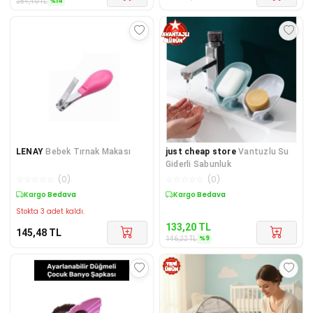
%
14
284,40
TL
LENAY
Bebek Tırnak Makası
just cheap store
Vantuzlu Su
Giderli Sabunluk
☆
☆
☆
☆
☆
(
0
)
☆
☆
☆
☆
☆
(
0
)
Kargo Bedava
Sepette %9 İndirim
Stokta 3 adet kaldı.
133,20
TL
145,48
TL
%
9
146,22
TL