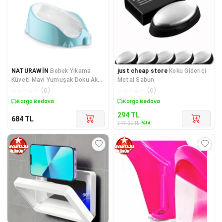
NATURAWİN
Bebek Yıkama
just cheap store
Koku Giderici
Küveti Mavi Yumuşak Doku Ak-
Metal Sabun
312
☆
☆
☆
☆
☆
(
0
)
☆
☆
☆
☆
☆
(
0
)
Kargo Bedava
Sepette %14 İndirim
294
TL
684
TL
%
14
343,20
TL