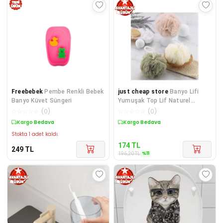
Freebebek
Pembe Renkli Bebek
just cheap store
Banyo Lifi
Banyo Küvet Süngeri
Yumuşak Top Lif Naturel
Ponpon Banyo Lifi 35 Gr
☆
☆
☆
☆
☆
(
0
)
☆
☆
☆
☆
☆
(
0
)
Yumuşa
Kargo Bedava
Sepette %11 İndirim
Stokta 1 adet kaldı.
174
TL
249
TL
%
11
196,20
TL