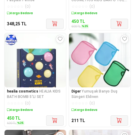
YUNUS 3'LU SET
☆
☆
☆
☆
☆
(
0
)
☆
☆
☆
☆
☆
(
0
)
Kargo Bedava
Sepette %25 İndirim
450
TL
348,25
TL
%
25
600
TL
healia cosmetics
HEALIA KIDS
Diger
Yumuşak Banyo Duş
BATH BOMB 5'LI SET
Süngeri Eldiven
☆
☆
☆
☆
☆
(
0
)
☆
☆
☆
☆
☆
(
0
)
Sepette %25 İndirim
Kargo Bedava
450
TL
211
TL
%
25
600
TL