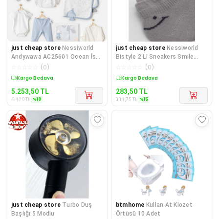
just cheap store
Nessiworld
just cheap store
Nessiworld
Andywawa AC25601 Ocean İs
Bistyle 2'Li Sneakers Smile
My Happy Place 10 Parça Hast
Penye Çorap BS20106 Gri Ek
☆
☆
☆
☆
☆
(
0
)
☆
☆
☆
☆
☆
(
0
)
Sepette %18 İndirim
Sepette %15 İndirim
5.253,50
TL
283,50
TL
%
18
%
15
6.420
TL
331,75
TL
just cheap store
Turbo Duş
btmhome
Kullan At Klozet
Başlığı 5 Modlu
Örtüsü 10 Adet