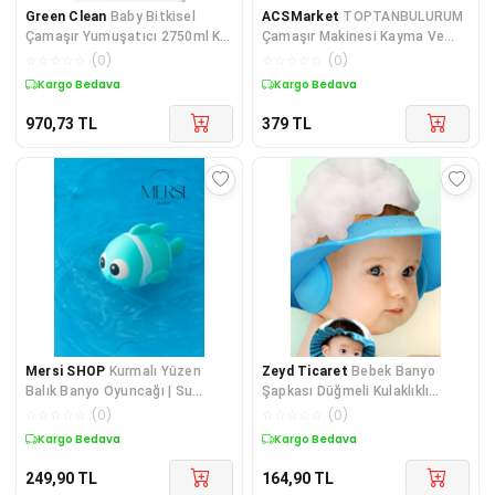
Green Clean
Baby Bitkisel
ACSMarket
TOPTANBULURUM
Çamaşır Yumuşatıcı 2750ml Kız
Çamaşır Makinesi Kayma Ve
Erkek Çocuk Oyuncakları Eğitici
Titreşim Engelleyici - Gürültü
☆
☆
☆
☆
☆
(
0
)
☆
☆
☆
☆
☆
(
0
)
Oyunc
Emici Aparatlar 4 Lü Set
Kargo Bedava
Kargo Bedava
970,73
TL
379
TL
Mersi SHOP
Kurmalı Yüzen
Zeyd Ticaret
Bebek Banyo
Balık Banyo Oyuncağı | Su
Şapkası Düğmeli Kulaklıklı
İçinde Hareket Eden Bebek ve
Bebek Yıkama Şapkası Bebek
☆
☆
☆
☆
☆
(
0
)
☆
☆
☆
☆
☆
(
0
)
Çocuk Banyo Oyuncağı
Duş Şapkası Şampuan Siperi
Kargo Bedava
Kargo Bedava
249,90
TL
164,90
TL