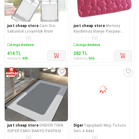
just cheap store
Cam Sıvı
just cheap store
Memory
Sabunluk Losyonluk Krom
Kaydırmaz Banyo Paspası
Pembe
☆
☆
☆
☆
☆
(
0
)
☆
☆
☆
☆
☆
(
0
)
Sepette %16 İndirim
Sepette %14 İndirim
414
TL
282
TL
%
16
%
14
490,20
TL
328,50
TL
just cheap store
DIKDÖRTGEN
Diger
Yapışkanlı Mop Tutucu
SÜPER EMICI BANYO PASPASI
Seti 4 Adet
☆
☆
☆
☆
☆
(
0
)
☆
☆
☆
☆
☆
(
0
)