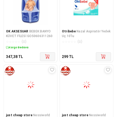
OK AKSESUAR
BEBEK BANYO
Otribebe
Nazal Aspiratör Yedek
KÜVET FİLESİ GO50606311260
Uç 10'lu
☆
☆
☆
☆
☆
(
0
)
☆
☆
☆
☆
☆
(
0
)
Kargo Bedava
347,38
TL
299
TL
just cheap store
Nessiworld
just cheap store
Nessiworld