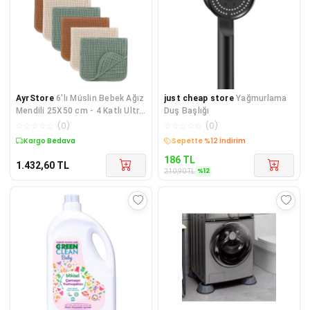
AyrStore
6'lı Müslin Bebek Ağız
just cheap store
Yağmurlama
Mendili 25X50 cm - 4 Katlı Ultra
Duş Başlığı
Yumuşak%100 Pamuk Müslin
☆
☆
☆
☆
☆
(
0
)
☆
☆
☆
☆
☆
(
0
)
Be
Kargo Bedava
Kargo Bedava
186
TL
1.432,60
TL
%
12
210,90
TL