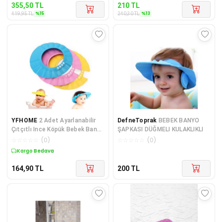
355,50
TL
210
TL
%
15
%
13
419,95
TL
240,30
TL
YFHOME
2 Adet Ayarlanabilir
DefneToprak
BEBEK BANYO
Çıtçıtlı Ince Köpük Bebek Banyo
ŞAPKASI DÜĞMELI KULAKLIKLI
Deniz Güneş Şapkası
☆
☆
☆
☆
☆
(
0
)
☆
☆
☆
☆
☆
(
0
)
Kargo Bedava
164,90
TL
200
TL