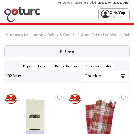
Kampanyalar
Müşteri Hizmetleri
Mağaza Aç
Mağaza Girişi
Giriş Yap
veya üye ol
Anasayfa
Anne & Bebek & Çocuk
Anne Bebek Ürünleri
Bebek
Sonraki ürün sayfası, sayfa
2
Filtrele
Popüler Ürünler
Kargo Bedava
Yeni Eklenenler
102
ürün