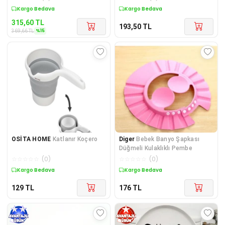
Sepette %15 İndirim
Kargo Bedava
315,60
TL
193,50
TL
%
15
369,66
TL
OSİTA HOME
Katlanır Koçero
Diger
Bebek Banyo Şapkası
Düğmeli Kulaklıklı Pembe
☆
☆
☆
☆
☆
(
0
)
☆
☆
☆
☆
☆
(
0
)
Kargo Bedava
Kargo Bedava
129
TL
176
TL