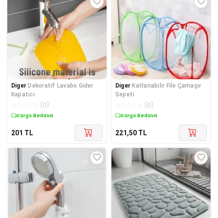
Diger
Dekoratif Lavabo Gider
Diger
Katlanabilir File Çamaşır
Kapatıcı
Sepeti
☆
☆
☆
☆
☆
(
0
)
☆
☆
☆
☆
☆
(
0
)
Kargo Bedava
Kargo Bedava
201
TL
221,50
TL