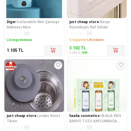
Diger
Katlanabilir Mini Çamaşır
just cheap store
Banyo
Makinesi Mavi
Düzenleyici Raf Dolabı
☆
☆
☆
☆
☆
(
0
)
☆
☆
☆
☆
☆
(
0
)
Kargo Bedava
Kargo Bedava
3.102
TL
1.105
TL
%
18
3.783
TL
just cheap store
Lavabo Küvet
healia cosmetics
HEALIA KIDS
Tıkacı
BANYO TUZU KAPLUMBAĞA
3'LU SET
☆
☆
☆
☆
☆
(
0
)
☆
☆
☆
☆
☆
(
0
)