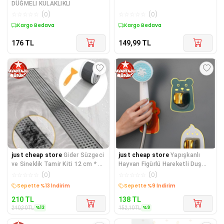
DÜĞMELI KULAKLIKLI
☆
☆
☆
☆
☆
(
0
)
☆
☆
☆
☆
☆
(
0
)
Kargo Bedava
Kargo Bedava
176
TL
149,99
TL
just cheap store
Gider Süzgeci
just cheap store
Yapışkanlı
ve Sineklik Tamir Kiti 12 cm * 4
Hayvan Figürlü Hareketli Duş
metre
Başlığı Tutucu
☆
☆
☆
☆
☆
(
0
)
☆
☆
☆
☆
☆
(
0
)
Kargo Bedava
Kargo Bedava
210
TL
138
TL
%
13
%
9
240,30
TL
152,10
TL