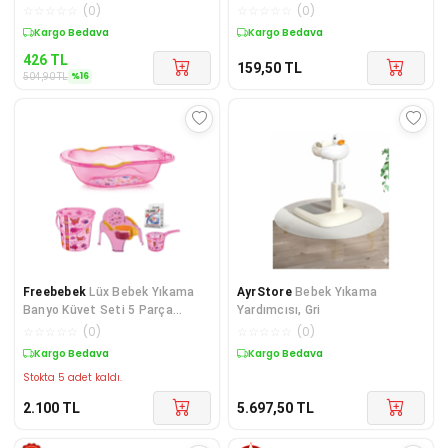
☆
☆
☆
☆
☆
(
0
)
☆
☆
☆
☆
☆
(
0
)
Sepette %16 İndirim
Kargo Bedava
426
TL
159,50
TL
%
16
504,90
TL
Freebebek
Lüx Bebek Yıkama
AyrStore
Bebek Yıkama
Banyo Küvet Seti 5 Parça
Yardımcısı, Gri
Pembe
☆
☆
☆
☆
☆
(
0
)
☆
☆
☆
☆
☆
(
0
)
Kargo Bedava
Kargo Bedava
Stokta 5 adet kaldı.
2.100
TL
5.697,50
TL