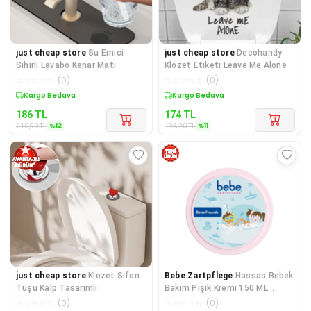
just cheap store
Su Emici
just cheap store
Decohandy
Sihirli Lavabo Kenar Matı
Klozet Etiketi Leave Me Alone
☆
☆
☆
☆
☆
(
0
)
☆
☆
☆
☆
☆
(
0
)
Sepette %12 İndirim
Sepette %11 İndirim
186
TL
174
TL
%
12
%
11
210,90
TL
196,20
TL
just cheap store
Klozet Sifon
Bebe Zartpflege
Hassas Bebek
Tuşu Kalp Tasarımlı
Bakım Pişik Kremi 150 ML
(Teneke Kutu)
☆
☆
☆
☆
☆
(
0
)
☆
☆
☆
☆
☆
(
0
)