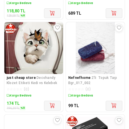
Sepette %8 İndirim
Kargo Bedava
118,80
TL
689
TL
%
8
128,58
TL
just cheap store
Decohandy
Nefnefhome
2'li Topuk Taşı
Klozet Etiketi Kedi vs Kelebek
Bgr_017_002
☆
☆
☆
☆
☆
(
0
)
☆
☆
☆
☆
☆
(
0
)
Sepette %11 İndirim
Kargo Bedava
174
TL
99
TL
%
11
196,20
TL