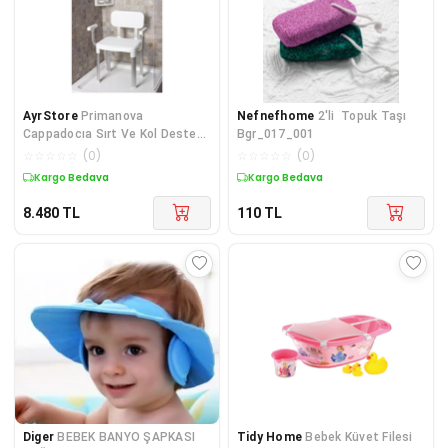
AyrStore
Primanova
Nefnefhome
2'li Topuk Taşı
Cappadocıa Sırt Ve Kol Destekli
Bgr_017_001
Banyo Sandalyesi
☆
☆
☆
☆
☆
(
0
)
☆
☆
☆
☆
☆
(
0
)
Kargo Bedava
Kargo Bedava
8.480
TL
110
TL
Diger
BEBEK BANYO ŞAPKASI
Tidy Home
Bebek Küvet Filesi