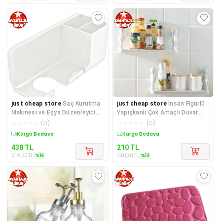
just cheap store
Saç Kurutma
just cheap store
İnsan Figürlü
Makinesi ve Eşya Düzenleyici
Yapışkanlı Çok Amaçlı Duvar
Beyaz Renk
Rafı
☆
☆
☆
☆
☆
(
0
)
☆
☆
☆
☆
☆
(
0
)
Sepette %16 İndirim
Sepette %13 İndirim
438
TL
210
TL
%
16
%
13
519,60
TL
240,30
TL