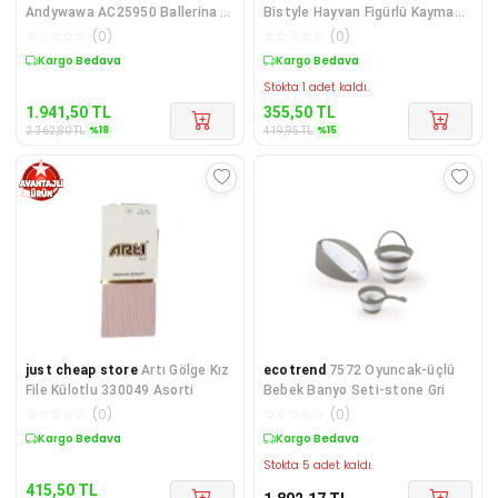
Andywawa AC25950 Ballerina 5
Bistyle Hayvan Figürlü Kaymaz
Parça Hastane Çıkışı Ekru
Soket Çorap 2'Li BS10104
☆
☆
☆
☆
☆
(
0
)
☆
☆
☆
☆
☆
(
0
)
Sepette %18 İndirim
Sepette %15 İndirim
Stokta 1 adet kaldı.
1.941,50
TL
355,50
TL
%
18
%
15
2.362,80
TL
419,95
TL
just cheap store
Artı Gölge Kız
ecotrend
7572 Oyuncak-üçlü
File Külotlu 330049 Asorti
Bebek Banyo Seti-stone Gri
☆
☆
☆
☆
☆
(
0
)
☆
☆
☆
☆
☆
(
0
)
Sepette %16 İndirim
Kargo Bedava
Stokta 5 adet kaldı.
415,50
TL