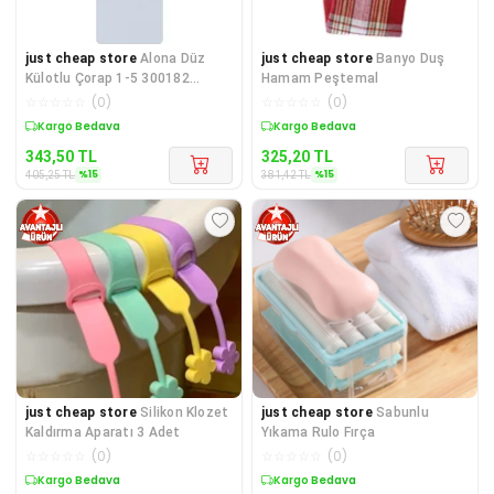
just cheap store
Alona Düz
just cheap store
Banyo Duş
Külotlu Çorap 1-5 300182
Hamam Peştemal
Beyaz
☆
☆
☆
☆
☆
(
0
)
☆
☆
☆
☆
☆
(
0
)
Sepette %15 İndirim
Sepette %15 İndirim
343,50
TL
325,20
TL
%
15
%
15
405,25
TL
381,42
TL
just cheap store
Silikon Klozet
just cheap store
Sabunlu
Kaldırma Aparatı 3 Adet
Yıkama Rulo Fırça
☆
☆
☆
☆
☆
(
0
)
☆
☆
☆
☆
☆
(
0
)
Sepette %12 İndirim
Sepette %13 İndirim