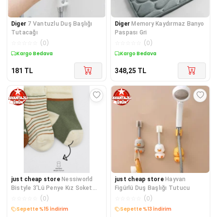
Diger
7 Vantuzlu Duş Başlığı
Diger
Memory Kaydırmaz Banyo
Tutacağı
Paspası Gri
☆
☆
☆
☆
☆
(
0
)
☆
☆
☆
☆
☆
(
0
)
Kargo Bedava
Kargo Bedava
181
TL
348,25
TL
just cheap store
Nessiworld
just cheap store
Hayvan
Bistyle 3'Lü Penye Kız Soket
Figürlü Duş Başlığı Tutucu
Çorap BS10112 Nil
☆
☆
☆
☆
☆
(
0
)
☆
☆
☆
☆
☆
(
0
)
Kargo Bedava
Kargo Bedava