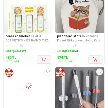
healia cosmetics
HEALIA
just cheap store
Decohandy
COSMETICS KIDS BANYO TUZU
Klozet Etiketi Keep Going Kedi
BABY 3'LU SET
☆
☆
☆
☆
☆
(
0
)
☆
☆
☆
☆
☆
(
0
)
Sepette %25 İndirim
Sepette %11 İndirim
450
TL
174
TL
%
25
%
11
600
TL
196,20
TL