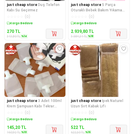
just cheap store
Duş Telefon
just cheap store
5 Parça
Kabı Su Geçirmez
Oturaklı Bebek Bakım Yıkama
Seti Pembe
☆
☆
☆
☆
☆
(
0
)
☆
☆
☆
☆
☆
(
0
)
Sepette %14 İndirim
Sepette %18 İndirim
270
TL
2.939,80
TL
%
14
%
18
313,80
TL
3.584,31
TL
just cheap store
3 Adet 100ml
just cheap store
Ipek Naturel
Krem Şampuan Kabı Tekrar
Uzun Sırt Kabak Lifi
Kullanılabilir Set
☆
☆
☆
☆
☆
(
0
)
☆
☆
☆
☆
☆
(
0
)
Sepette %10 İndirim
Sepette %16 İndirim
145,20
TL
522
TL
%
10
%
16
160,92
TL
622,50
TL