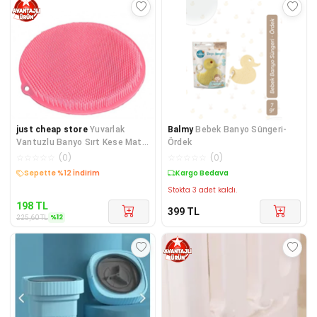
just cheap store
Yuvarlak
Balmy
Bebek Banyo Süngeri-
Vantuzlu Banyo Sırt Kese Matı
Ördek
26 cm
☆
☆
☆
☆
☆
(
0
)
☆
☆
☆
☆
☆
(
0
)
Kargo Bedava
Kargo Bedava
Stokta 3 adet kaldı.
198
TL
399
TL
%
12
225,60
TL