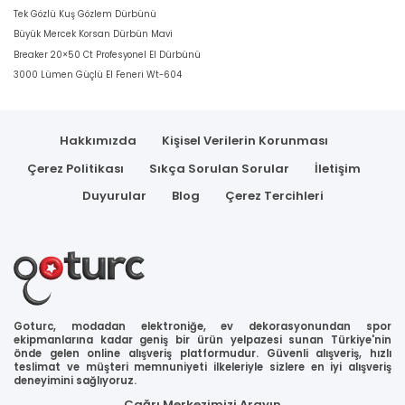
Tek Gözlü Kuş Gözlem Dürbünü
Büyük Mercek Korsan Dürbün Mavi
Breaker 20×50 Ct Profesyonel El Dürbünü
3000 Lümen Güçlü El Feneri Wt-604
Hakkımızda
Kişisel Verilerin Korunması
Çerez Politikası
Sıkça Sorulan Sorular
İletişim
Duyurular
Blog
Çerez Tercihleri
Goturc, modadan elektroniğe, ev dekorasyonundan spor
ekipmanlarına kadar geniş bir ürün yelpazesi sunan Türkiye'nin
önde gelen online alışveriş platformudur. Güvenli alışveriş, hızlı
teslimat ve müşteri memnuniyeti ilkeleriyle sizlere en iyi alışveriş
deneyimini sağlıyoruz.
Çağrı Merkezimizi Arayın