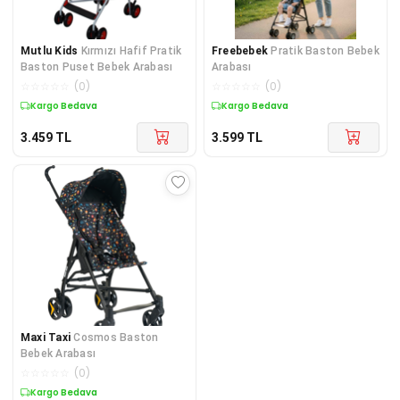
Mutlu Kids
Kırmızı Hafif Pratik
Freebebek
Pratik Baston Bebek
Baston Puset Bebek Arabası
Arabası
☆
☆
☆
☆
☆
(
0
)
☆
☆
☆
☆
☆
(
0
)
Kargo Bedava
Kargo Bedava
3.459
TL
3.599
TL
Maxi Taxi
Cosmos Baston
Bebek Arabası
☆
☆
☆
☆
☆
(
0
)
Kargo Bedava