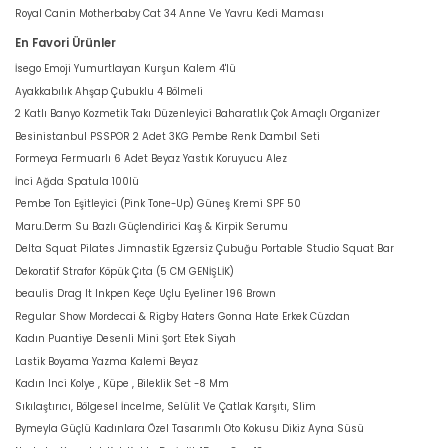
Royal Canin Motherbaby Cat 34 Anne Ve Yavru Kedi Maması
En Favori Ürünler
İsego Emoji Yumurtlayan Kurşun Kalem 4'lü
Ayakkabılık Ahşap Çubuklu 4 Bölmeli
2 Katlı Banyo Kozmetik Takı Düzenleyici Baharatlık Çok Amaçlı Organizer
Besinistanbul PSSPOR 2 Adet 3KG Pembe Renk Dambıl Seti
Formeya Fermuarlı 6 Adet Beyaz Yastık Koruyucu Alez
İnci Ağda Spatula 100lü
Pembe Ton Eşitleyici (Pink Tone-Up) Güneş Kremi SPF 50
Maru.Derm Su Bazlı Güçlendirici Kaş & Kirpik Serumu
Delta Squat Pilates Jimnastik Egzersiz Çubuğu Portable Studio Squat Bar
Dekoratif Strafor Köpük Çıta (5 CM GENİŞLİK)
beaulis Drag It Inkpen Keçe Uçlu Eyeliner 196 Brown
Regular Show Mordecai & Rigby Haters Gonna Hate Erkek Cüzdan
Kadın Puantiye Desenli Mini Şort Etek Siyah
Lastik Boyama Yazma Kalemi Beyaz
Kadın Inci Kolye , Küpe , Bileklik Set -8 Mm
Sıkılaştırıcı, Bölgesel İncelme, Selülit Ve Çatlak Karşıtı, Slim
Bymeyla Güçlü Kadınlara Özel Tasarımlı Oto Kokusu Dikiz Ayna Süsü