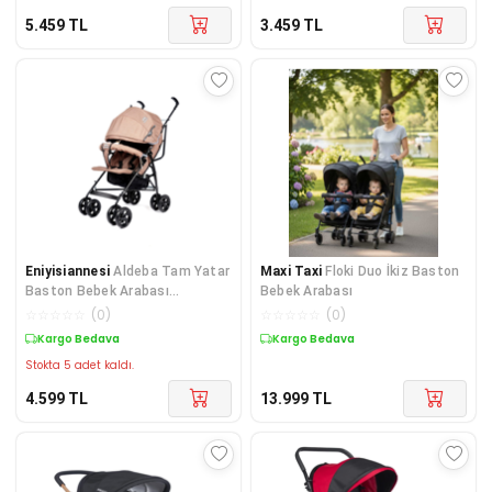
5.459
TL
3.459
TL
Eniyisiannesi
Aldeba Tam Yatar
Maxi Taxi
Floki Duo İkiz Baston
Baston Bebek Arabası
Bebek Arabası
Bebeciden
☆
☆
☆
☆
☆
(
0
)
☆
☆
☆
☆
☆
(
0
)
Kargo Bedava
Kargo Bedava
Stokta 5 adet kaldı.
4.599
TL
13.999
TL