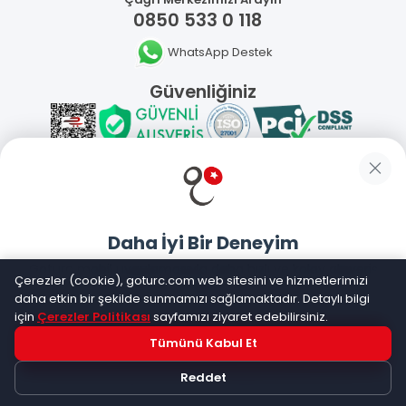
0850 533 0 118
WhatsApp Destek
Güvenliğiniz
Sosyal Medya
Daha İyi Bir Deneyim
Mobil Uygulamalarımız
Goturc mobil uygulamasıyla daha hızlı ve kolay alışveriş
Çerezler (cookie), goturc.com web sitesini ve hizmetlerimizi
yapın
daha etkin bir şekilde sunmamızı sağlamaktadır. Detaylı bilgi
için
Çerezler Politikası
sayfamızı ziyaret edebilirsiniz.
Tümünü Kabul Et
Hemen Dene!
©
2026
Goturc – Her Zaman Daha İyisi Vardır
Reddet
Uygulama yüklüyse açılacak, değilse
Google Play
'e