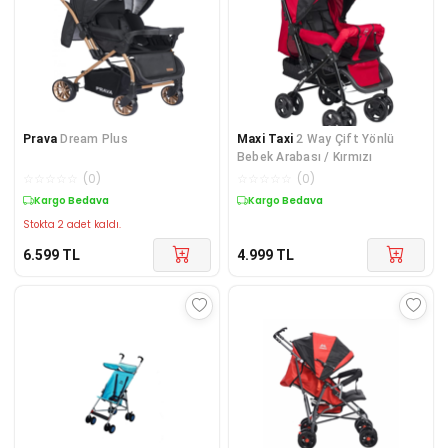
Prava
Dream Plus
Maxi Taxi
2 Way Çift Yönlü
Bebek Arabası / Kırmızı
☆
☆
☆
☆
☆
(
0
)
☆
☆
☆
☆
☆
(
0
)
Kargo Bedava
Kargo Bedava
Stokta 2 adet kaldı.
6.599
TL
4.999
TL