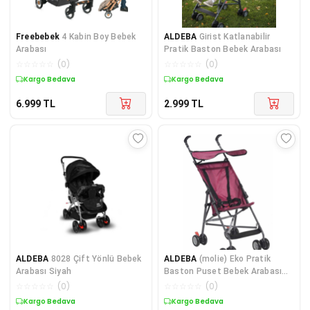
Freebebek
4 Kabin Boy Bebek
ALDEBA
Girist Katlanabilir
Arabası
Pratik Baston Bebek Arabası
☆
☆
☆
☆
☆
(
0
)
☆
☆
☆
☆
☆
(
0
)
Kargo Bedava
Kargo Bedava
6.999
TL
2.999
TL
ALDEBA
8028 Çift Yönlü Bebek
ALDEBA
(molie) Eko Pratik
Arabası Siyah
Baston Puset Bebek Arabası
3020 (bordo)
☆
☆
☆
☆
☆
(
0
)
☆
☆
☆
☆
☆
(
0
)
Kargo Bedava
Kargo Bedava