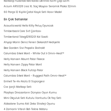
Narkalıp Yuvarlak Kek Kalıbı Derinlik 15cm Çap 12cm
Arzum AR5028 Lisa XL Saç Maşası Seramik Plaka 32mm
60 Parça 12 Kişilik Çatal Kaşık Seti Hasır Model
En Çok Satanlar
Acousticworld Hello Kitty Peluş Oyuncak
Timberback Core Sırt Çantası
Timberland Tdwgf2183201 Kol Saati
Ahşap Marin Deniz Feneri Dekoratif Hediyelik
Bee Garden Sivi Propolis Ekstrakt
Columbia Erkek Mont - White Out İi Omni-Heat™
Helly Hansen Mount Polar Fleece
Helly Hansen Zippy Polar Mont
Helly Hansen Block Fullzip Polar
Columbia Erkek Mont - Rugged Path Omni-Heat™
Einhell Te-Hv Akülü El Süpürgesi
Cvs Şarjli Matkap Seti
Playtoys Dinazorların Dünyası Oyun Kumu
Mini Okçuluk Seti Kutulu Vantuzlu Ok Yay Seti
Abbalone Sumo Akil Zeka Strateji Oyunu
4 Zamanlı Vitesli Bot-Tekne Motoru