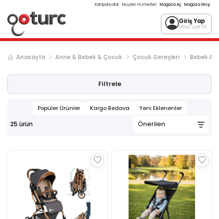
Kampanyalar
Müşteri Hizmetleri
Mağaza Aç
Mağaza Girişi
Giriş Yap
veya üye ol
Anasayfa
Anne & Bebek & Çocuk
Çocuk Gereçleri
Bebek Ara
Filtrele
Popüler Ürünler
Kargo Bedava
Yeni Eklenenler
25
ürün