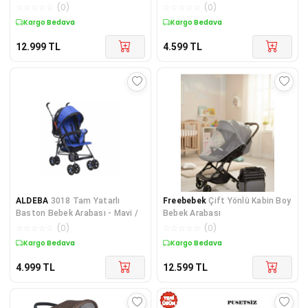
Arabası Baston Puset 3018
☆
☆
☆
☆
☆
(
0
)
☆
☆
☆
☆
☆
(
0
)
Kargo Bedava
Kargo Bedava
12.999
TL
4.599
TL
ALDEBA
3018 Tam Yatarlı
Freebebek
Çift Yönlü Kabin Boy
Baston Bebek Arabası - Mavi /
Bebek Arabası
☆
☆
☆
☆
☆
(
0
)
☆
☆
☆
☆
☆
(
0
)
Kargo Bedava
Kargo Bedava
4.999
TL
12.599
TL