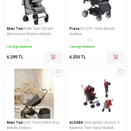
Maxi Taxi
Floki Tam Yatarlı
Prava
Gri Çift Yönlü Bebek
Alüminyum Baston Bebek
Arabası
Arabası
☆
☆
☆
☆
☆
(
0
)
☆
☆
☆
☆
☆
(
0
)
Kargo Bedava
Kargo Bedava
6.299
TL
6.250
TL
Maxi Taxi
Çift Yönlü Kabin Boy
ALDEBA
Denizyıldızı Kırmızı 3
Bebek Arabası
Kademe Tam Yatar Bebek