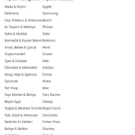
Moda & Giyim
Apple
Elektronik
Samsung
Cep Telefonu & Aksesuar
Bosch
Ev, Yaşam & Mobilya
Philips
Sofra & Mutfak
Tefal
Kozmetik & Kişisel Bakım
Korkmaz
Anne, Bebek & Çocuk
Penti
Süpermarket
Süvari
Spor & Outdoor
Nike
Otomobil & Motosiklet
Adidas
Kitap, Hobi & Eğlence
Puma
Oyuncak
Nivea
Pet Shop
Mac
Yapı Market & Bahçe
Yves Rocher
Beyaz Eşya
Sleepy
Sağlık & Medikal Ürünler
Royal Canin
Takı, Saat & Aksesuar
Columbia
Elektrikli Ev Aletleri
Fisher Price
Bahçe & Balkon
Stanley