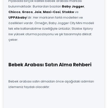
Piyasada birçok kaliteli bebek arabası markası
bulunmaktadır. Bunlardan bazıları
Baby Jogger
,
Chicco
,
Graco
,
Joie
,
Maxi-Cosi
,
Stokke
ve
UPPAbaby
'dir. Her markanın farklı modelleri ve
özellikleri vardır. Örneğin, Baby Jogger City Mini modeli
tek elle katlanabilme özelliğiyle ünlüdür; Stokke Xplory
ise yüksek oturma pozisyonu ve şık tasarımıyla dikkat
çeker.
Bebek Arabası Satın Alma Rehberi
Bebek arabası satın almadan önce aşağıdaki adımları
izlemeniz faydalı olacaktır: