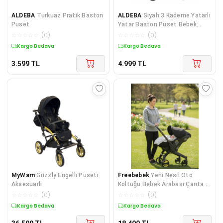
ALDEBA
Turkuaz Pratik Baston
ALDEBA
Siyah 3 Kademe Yatarlı
Puset
Yatar Baston Puset Bebek
Arabası 3018
☆
☆
☆
☆
☆
(
0
)
☆
☆
☆
☆
☆
(
0
)
Kargo Bedava
Kargo Bedava
3.599
TL
4.999
TL
MyWam
Grizzly Engelli Puseti
Freebebek
Yeni Nesil Oto
Aksesuarlı
Koltuğu Bebek Arabası Çanta /
Ayak Örütüsü Hediyeli
☆
☆
☆
☆
☆
(
0
)
☆
☆
☆
☆
☆
(
0
)
Kargo Bedava
Kargo Bedava