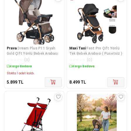
Prava
Dream Plus P11 Siyah
Maxi Taxi
Fast Pro Çift Yönlü
Gold Çift Yönlü Bebek Arabası
Tek Bebek Arabası ( Pusetsiz )
☆
☆
☆
☆
☆
(
0
)
☆
☆
☆
☆
☆
(
0
)
Kargo Bedava
Kargo Bedava
Stokta 1 adet kaldı.
5.899
TL
8.499
TL