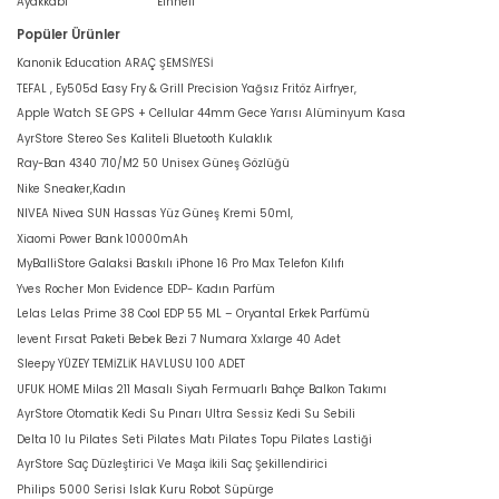
Ayakkabı
Einhell
Popüler Ürünler
Kanonik Education ARAÇ ŞEMSİYESİ
TEFAL , Ey505d Easy Fry & Grill Precision Yağsız Fritöz Airfryer,
Apple Watch SE GPS + Cellular 44mm Gece Yarısı Alüminyum Kasa
AyrStore Stereo Ses Kaliteli Bluetooth Kulaklık
Ray-Ban 4340 710/M2 50 Unisex Güneş Gözlüğü
Nike Sneaker,Kadın
NIVEA Nivea SUN Hassas Yüz Güneş Kremi 50ml,
Xiaomi Power Bank 10000mAh
MyBalliStore Galaksi Baskılı iPhone 16 Pro Max Telefon Kılıfı
Yves Rocher Mon Evidence EDP- Kadın Parfüm
Lelas Lelas Prime 38 Cool EDP 55 ML – Oryantal Erkek Parfümü
levent Fırsat Paketi Bebek Bezi 7 Numara Xxlarge 40 Adet
Sleepy YÜZEY TEMİZLİK HAVLUSU 100 ADET
UFUK HOME Milas 211 Masalı Siyah Fermuarlı Bahçe Balkon Takımı
AyrStore Otomatik Kedi Su Pınarı Ultra Sessiz Kedi Su Sebili
Delta 10 lu Pilates Seti Pilates Matı Pilates Topu Pilates Lastiği
AyrStore Saç Düzleştirici Ve Maşa İkili Saç Şekillendirici
Philips 5000 Serisi Islak Kuru Robot Süpürge