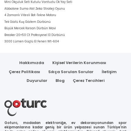
Mini Okçuluk Seti Kutulu Vantuzlu Ok Yay Seti
Abbalone Sumo Akil Zeka Strateji Oyunu
4 Zamanlı Vitesli Bot-Tekne Motoru
Tek Gözlü Kuş Gözlem Dürbünü
Büyük Mercek Korsan Dürbün Mavi
Breaker 20×50 Ct Profesyonel El Dürbünü
3000 Lümen Güçlü El Feneri Wt-604
Hakkımızda
Kişisel Verilerin Korunması
Çerez Politikası
Sıkça Sorulan Sorular
İletişim
Duyurular
Blog
Çerez Tercihleri
Goturc, modadan elektroniğe, ev dekorasyonundan spor
ekipmanlarına kadar geniş bir ürün yelpazesi sunan Türkiye'nin