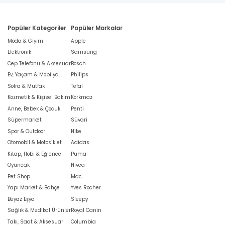
Popüler Kategoriler
Popüler Markalar
Moda & Giyim
Apple
Elektronik
Samsung
Cep Telefonu & Aksesuar
Bosch
Ev, Yaşam & Mobilya
Philips
Sofra & Mutfak
Tefal
Kozmetik & Kişisel Bakım
Korkmaz
Anne, Bebek & Çocuk
Penti
Süpermarket
Süvari
Spor & Outdoor
Nike
Otomobil & Motosiklet
Adidas
Kitap, Hobi & Eğlence
Puma
Oyuncak
Nivea
Pet Shop
Mac
Yapı Market & Bahçe
Yves Rocher
Beyaz Eşya
Sleepy
Sağlık & Medikal Ürünler
Royal Canin
Takı, Saat & Aksesuar
Columbia