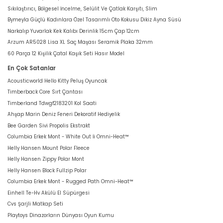
Sıkılaştırıcı, Bölgesel İncelme, Selülit Ve Çatlak Karşıtı, Slim
Bymeyla Güçlü Kadınlara Özel Tasarımlı Oto Kokusu Dikiz Ayna Süsü
Narkalıp Yuvarlak Kek Kalıbı Derinlik 15cm Çap 12cm
Arzum AR5028 Lisa XL Saç Maşası Seramik Plaka 32mm
60 Parça 12 Kişilik Çatal Kaşık Seti Hasır Model
En Çok Satanlar
Acousticworld Hello Kitty Peluş Oyuncak
Timberback Core Sırt Çantası
Timberland Tdwgf2183201 Kol Saati
Ahşap Marin Deniz Feneri Dekoratif Hediyelik
Bee Garden Sivi Propolis Ekstrakt
Columbia Erkek Mont - White Out İi Omni-Heat™
Helly Hansen Mount Polar Fleece
Helly Hansen Zippy Polar Mont
Helly Hansen Block Fullzip Polar
Columbia Erkek Mont - Rugged Path Omni-Heat™
Einhell Te-Hv Akülü El Süpürgesi
Cvs Şarjli Matkap Seti
Playtoys Dinazorların Dünyası Oyun Kumu