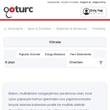
Kampanyalar
Müşteri Hizmetleri
Mağaza Aç
Mağaza Girişi
Giriş Yap
veya üye ol
Anasayfa
Spor & Outdoor
Ekipman & Aksesuar
Tırmanış
Filtrele
Popüler Ürünler
Kargo Bedava
Yeni Eklenenler
0
ürün
Baton, mutfakların vazgeçilmez yardımcısı olan, ince
uzun yapısıyla hamur işlerinden sos yapımına kadar
birçok alanda kullanılan pratik bir mutfak aletidir.