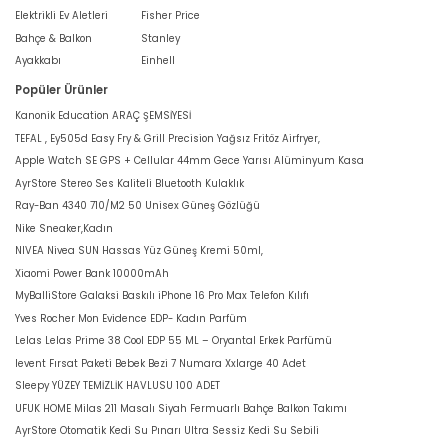
Elektrikli Ev Aletleri
Fisher Price
Bahçe & Balkon
Stanley
Ayakkabı
Einhell
Popüler Ürünler
Kanonik Education ARAÇ ŞEMSİYESİ
TEFAL , Ey505d Easy Fry & Grill Precision Yağsız Fritöz Airfryer,
Apple Watch SE GPS + Cellular 44mm Gece Yarısı Alüminyum Kasa
AyrStore Stereo Ses Kaliteli Bluetooth Kulaklık
Ray-Ban 4340 710/M2 50 Unisex Güneş Gözlüğü
Nike Sneaker,Kadın
NIVEA Nivea SUN Hassas Yüz Güneş Kremi 50ml,
Xiaomi Power Bank 10000mAh
MyBalliStore Galaksi Baskılı iPhone 16 Pro Max Telefon Kılıfı
Yves Rocher Mon Evidence EDP- Kadın Parfüm
Lelas Lelas Prime 38 Cool EDP 55 ML – Oryantal Erkek Parfümü
levent Fırsat Paketi Bebek Bezi 7 Numara Xxlarge 40 Adet
Sleepy YÜZEY TEMİZLİK HAVLUSU 100 ADET
UFUK HOME Milas 211 Masalı Siyah Fermuarlı Bahçe Balkon Takımı
AyrStore Otomatik Kedi Su Pınarı Ultra Sessiz Kedi Su Sebili