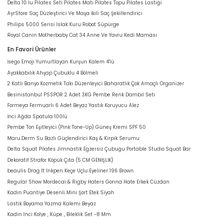
Delta 10 lu Pilates Seti Pilates Matı Pilates Topu Pilates Lastiği
AyrStore Saç Düzleştirici Ve Maşa İkili Saç Şekillendirici
Philips 5000 Serisi Islak Kuru Robot Süpürge
Royal Canin Motherbaby Cat 34 Anne Ve Yavru Kedi Maması
En Favori Ürünler
İsego Emoji Yumurtlayan Kurşun Kalem 4'lü
Ayakkabılık Ahşap Çubuklu 4 Bölmeli
2 Katlı Banyo Kozmetik Takı Düzenleyici Baharatlık Çok Amaçlı Organizer
Besinistanbul PSSPOR 2 Adet 3KG Pembe Renk Dambıl Seti
Formeya Fermuarlı 6 Adet Beyaz Yastık Koruyucu Alez
İnci Ağda Spatula 100lü
Pembe Ton Eşitleyici (Pink Tone-Up) Güneş Kremi SPF 50
Maru.Derm Su Bazlı Güçlendirici Kaş & Kirpik Serumu
Delta Squat Pilates Jimnastik Egzersiz Çubuğu Portable Studio Squat Bar
Dekoratif Strafor Köpük Çıta (5 CM GENİŞLİK)
beaulis Drag It Inkpen Keçe Uçlu Eyeliner 196 Brown
Regular Show Mordecai & Rigby Haters Gonna Hate Erkek Cüzdan
Kadın Puantiye Desenli Mini Şort Etek Siyah
Lastik Boyama Yazma Kalemi Beyaz
Kadın Inci Kolye , Küpe , Bileklik Set -8 Mm