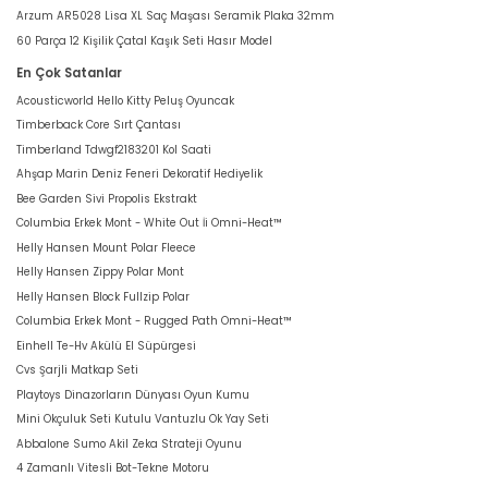
Arzum AR5028 Lisa XL Saç Maşası Seramik Plaka 32mm
60 Parça 12 Kişilik Çatal Kaşık Seti Hasır Model
En Çok Satanlar
Acousticworld Hello Kitty Peluş Oyuncak
Timberback Core Sırt Çantası
Timberland Tdwgf2183201 Kol Saati
Ahşap Marin Deniz Feneri Dekoratif Hediyelik
Bee Garden Sivi Propolis Ekstrakt
Columbia Erkek Mont - White Out İi Omni-Heat™
Helly Hansen Mount Polar Fleece
Helly Hansen Zippy Polar Mont
Helly Hansen Block Fullzip Polar
Columbia Erkek Mont - Rugged Path Omni-Heat™
Einhell Te-Hv Akülü El Süpürgesi
Cvs Şarjli Matkap Seti
Playtoys Dinazorların Dünyası Oyun Kumu
Mini Okçuluk Seti Kutulu Vantuzlu Ok Yay Seti
Abbalone Sumo Akil Zeka Strateji Oyunu
4 Zamanlı Vitesli Bot-Tekne Motoru