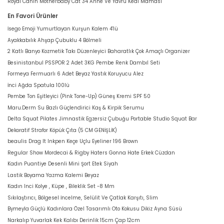
Royal Canin Motherbaby Cat 34 Anne Ve Yavru Kedi Maması
En Favori Ürünler
İsego Emoji Yumurtlayan Kurşun Kalem 4'lü
Ayakkabılık Ahşap Çubuklu 4 Bölmeli
2 Katlı Banyo Kozmetik Takı Düzenleyici Baharatlık Çok Amaçlı Organizer
Besinistanbul PSSPOR 2 Adet 3KG Pembe Renk Dambıl Seti
Formeya Fermuarlı 6 Adet Beyaz Yastık Koruyucu Alez
İnci Ağda Spatula 100lü
Pembe Ton Eşitleyici (Pink Tone-Up) Güneş Kremi SPF 50
Maru.Derm Su Bazlı Güçlendirici Kaş & Kirpik Serumu
Delta Squat Pilates Jimnastik Egzersiz Çubuğu Portable Studio Squat Bar
Dekoratif Strafor Köpük Çıta (5 CM GENİŞLİK)
beaulis Drag It Inkpen Keçe Uçlu Eyeliner 196 Brown
Regular Show Mordecai & Rigby Haters Gonna Hate Erkek Cüzdan
Kadın Puantiye Desenli Mini Şort Etek Siyah
Lastik Boyama Yazma Kalemi Beyaz
Kadın Inci Kolye , Küpe , Bileklik Set -8 Mm
Sıkılaştırıcı, Bölgesel İncelme, Selülit Ve Çatlak Karşıtı, Slim
Bymeyla Güçlü Kadınlara Özel Tasarımlı Oto Kokusu Dikiz Ayna Süsü
Narkalıp Yuvarlak Kek Kalıbı Derinlik 15cm Çap 12cm