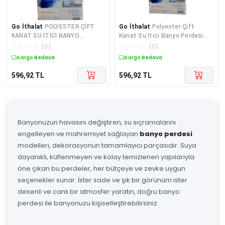
Go İthalat
POLYESTER ÇİFT
Go İthalat
Polyester Çift
KANAT SU İTİCİ BANYO
Kanat Su Itici Banyo Perdesi
PERDESİ 90X200CM (5224)
90x200cm (K0)
☆
☆
☆
☆
☆
(
0
)
☆
☆
☆
☆
☆
(
0
)
Kargo Bedava
Kargo Bedava
596,92
TL
596,92
TL
Banyonuzun havasını değiştiren, su sıçramalarını
engelleyen ve mahremiyet sağlayan
banyo perdesi
modelleri, dekorasyonun tamamlayıcı parçasıdır. Suya
dayanıklı, küflenmeyen ve kolay temizlenen yapılarıyla
öne çıkan bu perdeler, her bütçeye ve zevke uygun
seçenekler sunar. İster sade ve şık bir görünüm ister
desenli ve canlı bir atmosfer yaratın, doğru banyo
perdesi ile banyonuzu kişiselleştirebilirsiniz.