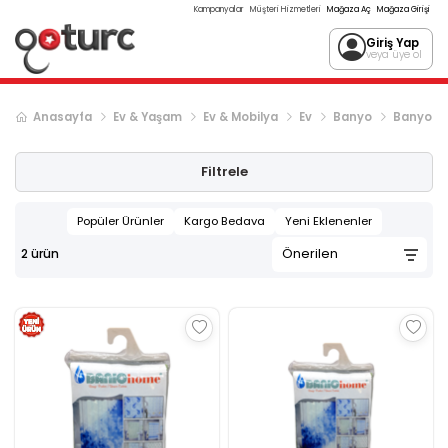
Kampanyalar
Müşteri Hizmetleri
Mağaza Aç
Mağaza Girişi
Giriş Yap
veya üye ol
Anasayfa
Ev & Yaşam
Ev & Mobilya
Ev
Banyo
Banyo Te
Filtrele
Popüler Ürünler
Kargo Bedava
Yeni Eklenenler
2
ürün