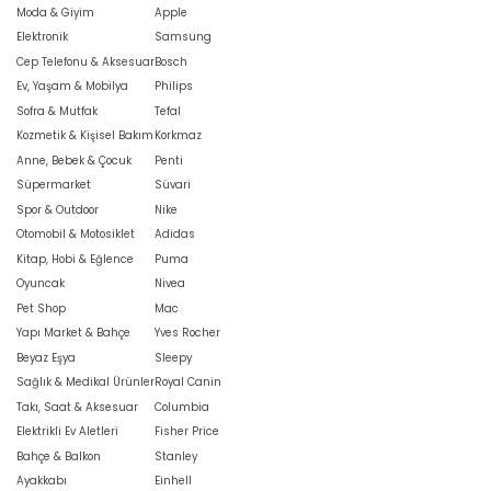
Moda & Giyim
Apple
Elektronik
Samsung
Cep Telefonu & Aksesuar
Bosch
Ev, Yaşam & Mobilya
Philips
Sofra & Mutfak
Tefal
Kozmetik & Kişisel Bakım
Korkmaz
Anne, Bebek & Çocuk
Penti
Süpermarket
Süvari
Spor & Outdoor
Nike
Otomobil & Motosiklet
Adidas
Kitap, Hobi & Eğlence
Puma
Oyuncak
Nivea
Pet Shop
Mac
Yapı Market & Bahçe
Yves Rocher
Beyaz Eşya
Sleepy
Sağlık & Medikal Ürünler
Royal Canin
Takı, Saat & Aksesuar
Columbia
Elektrikli Ev Aletleri
Fisher Price
Bahçe & Balkon
Stanley
Ayakkabı
Einhell