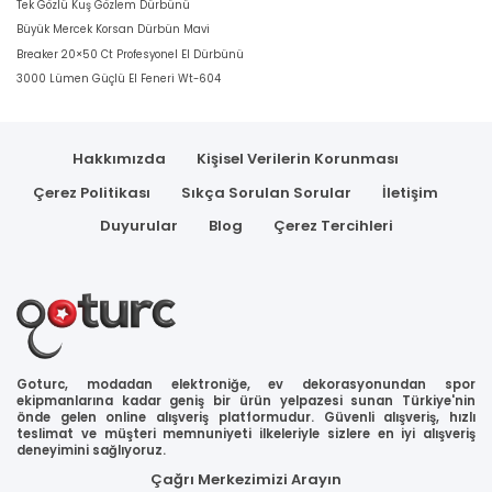
Tek Gözlü Kuş Gözlem Dürbünü
Büyük Mercek Korsan Dürbün Mavi
Breaker 20×50 Ct Profesyonel El Dürbünü
3000 Lümen Güçlü El Feneri Wt-604
Hakkımızda
Kişisel Verilerin Korunması
Çerez Politikası
Sıkça Sorulan Sorular
İletişim
Duyurular
Blog
Çerez Tercihleri
Goturc, modadan elektroniğe, ev dekorasyonundan spor
ekipmanlarına kadar geniş bir ürün yelpazesi sunan Türkiye'nin
önde gelen online alışveriş platformudur. Güvenli alışveriş, hızlı
teslimat ve müşteri memnuniyeti ilkeleriyle sizlere en iyi alışveriş
deneyimini sağlıyoruz.
Çağrı Merkezimizi Arayın