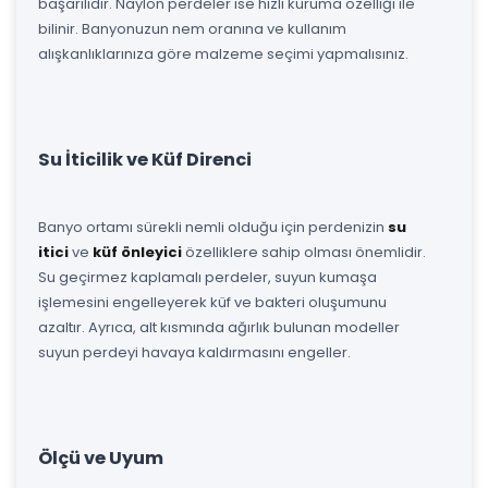
başarılıdır. Naylon perdeler ise hızlı kuruma özelliği ile
bilinir. Banyonuzun nem oranına ve kullanım
alışkanlıklarınıza göre malzeme seçimi yapmalısınız.
Su İticilik ve Küf Direnci
Banyo ortamı sürekli nemli olduğu için perdenizin
su
itici
ve
küf önleyici
özelliklere sahip olması önemlidir.
Su geçirmez kaplamalı perdeler, suyun kumaşa
işlemesini engelleyerek küf ve bakteri oluşumunu
azaltır. Ayrıca, alt kısmında ağırlık bulunan modeller
suyun perdeyi havaya kaldırmasını engeller.
Ölçü ve Uyum