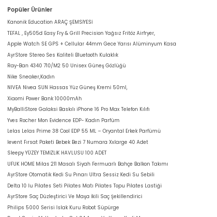
Popüler Ürünler
Kanonik Education ARAÇ ŞEMSİYESİ
TEFAL , Ey505d Easy Fry & Grill Precision Yağsız Fritöz Airfryer,
Apple Watch SE GPS + Cellular 44mm Gece Yarısı Alüminyum Kasa
AyrStore Stereo Ses Kaliteli Bluetooth Kulaklık
Ray-Ban 4340 710/M2 50 Unisex Güneş Gözlüğü
Nike Sneaker,Kadın
NIVEA Nivea SUN Hassas Yüz Güneş Kremi 50ml,
Xiaomi Power Bank 10000mAh
MyBalliStore Galaksi Baskılı iPhone 16 Pro Max Telefon Kılıfı
Yves Rocher Mon Evidence EDP- Kadın Parfüm
Lelas Lelas Prime 38 Cool EDP 55 ML – Oryantal Erkek Parfümü
levent Fırsat Paketi Bebek Bezi 7 Numara Xxlarge 40 Adet
Sleepy YÜZEY TEMİZLİK HAVLUSU 100 ADET
UFUK HOME Milas 211 Masalı Siyah Fermuarlı Bahçe Balkon Takımı
AyrStore Otomatik Kedi Su Pınarı Ultra Sessiz Kedi Su Sebili
Delta 10 lu Pilates Seti Pilates Matı Pilates Topu Pilates Lastiği
AyrStore Saç Düzleştirici Ve Maşa İkili Saç Şekillendirici
Philips 5000 Serisi Islak Kuru Robot Süpürge