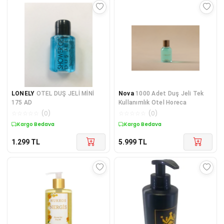
LONELY
OTEL DUŞ JELİ MİNİ
Nova
1000 Adet Duş Jeli Tek
175 AD
Kullanımlık Otel Horeca
☆
☆
☆
☆
☆
(
0
)
☆
☆
☆
☆
☆
(
0
)
Kargo Bedava
Kargo Bedava
1.299
TL
5.999
TL