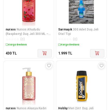
nurxos
Nurxos Ahududu
Sarmaşık
300 Adet Duş Jeli
(Raspberry) Duş Jeli 300 ML –
Otel Tipi
Meyvemsi - 9225
☆
☆
☆
☆
☆
(
0
)
☆
☆
☆
☆
☆
(
0
)
Kargo Bedava
Kargo Bedava
430
TL
1.999
TL
nurxos
Nurxos Akasya Kadın
Hobby
Men 2in1 Duş Jeli