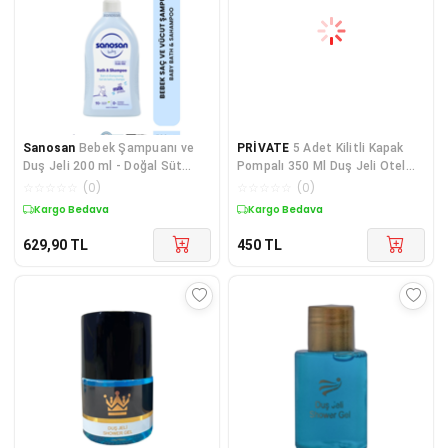
Sanosan
Bebek Şampuanı ve
PRİVATE
5 Adet Kilitli Kapak
Duş Jeli 200 ml - Doğal Süt
Pompalı 350 Ml Duş Jeli Otel
Proteinli Göz Yakmayan Nazik
Pansiyon Hastane Spor Salonu
☆
☆
☆
☆
☆
(
0
)
☆
☆
☆
☆
☆
(
0
)
Bakım
Misafirhane
Kargo Bedava
Kargo Bedava
629,90
TL
450
TL