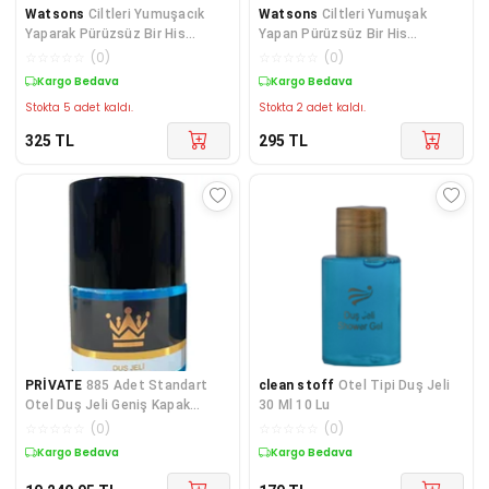
Watsons
Ciltleri Yumuşacık
Watsons
Ciltleri Yumuşak
Yaparak Pürüzsüz Bir His
Yapan Pürüzsüz Bir His
Sağlayan Kremsi Duş J
Sağlayan Kremsi Duş Jeli-
☆
☆
☆
☆
☆
(
0
)
☆
☆
☆
☆
☆
(
0
)
Kargo Bedava
Kargo Bedava
Stokta 5 adet kaldı.
Stokta 2 adet kaldı.
325
TL
295
TL
PRİVATE
885 Adet Standart
clean stoff
Otel Tipi Duş Jeli
Otel Duş Jeli Geniş Kapak
30 Ml 10 Lu
Yaldızlı 50 Ml Silind
☆
☆
☆
☆
☆
(
0
)
☆
☆
☆
☆
☆
(
0
)
Kargo Bedava
Kargo Bedava