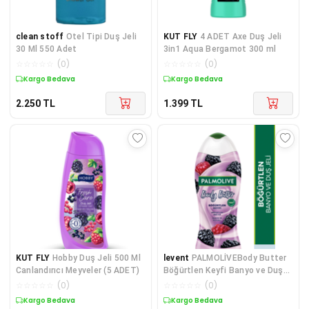
clean stoff
Otel Tipi Duş Jeli
KUT FLY
4 ADET Axe Duş Jeli
30 Ml 550 Adet
3in1 Aqua Bergamot 300 ml
☆
☆
☆
☆
☆
(
0
)
☆
☆
☆
☆
☆
(
0
)
Kargo Bedava
Kargo Bedava
2.250
TL
1.399
TL
KUT FLY
Hobby Duş Jeli 500 Ml
levent
PALMOLİVEBody Butter
Canlandırıcı Meyveler (5 ADET)
Böğürtlen Keyfi Banyo ve Duş
Jeli 500 ml
☆
☆
☆
☆
☆
(
0
)
☆
☆
☆
☆
☆
(
0
)
Kargo Bedava
Kargo Bedava