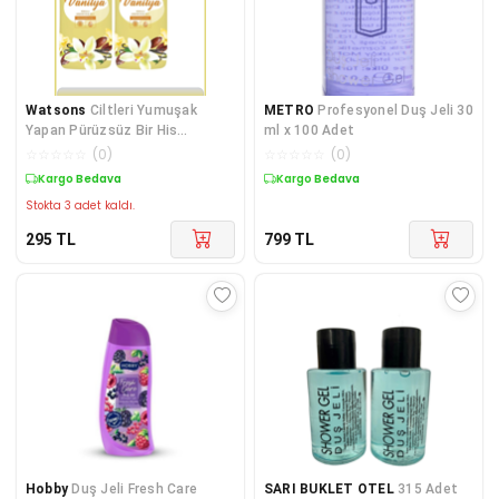
Watsons
Ciltleri Yumuşak
METRO
Profesyonel Duş Jeli 30
Yapan Pürüzsüz Bir His
ml x 100 Adet
Sağlayan Kremsi Duş Jeli-
☆
☆
☆
☆
☆
(
0
)
☆
☆
☆
☆
☆
(
0
)
Kargo Bedava
Kargo Bedava
Stokta 3 adet kaldı.
295
TL
799
TL
Hobby
Duş Jeli Fresh Care
SARI BUKLET OTEL
315 Adet