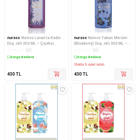
nurxos
Nurxos Lavanta Kadın
nurxos
Nurxos Yaban Mersini
Duş Jeli 300 ML – Çiçeksi
(Blueberry) Duş Jeli 300 ML –
Odunsu Koku - 9212
Meyvemsi Çiçek
☆
☆
☆
☆
☆
(
0
)
☆
☆
☆
☆
☆
(
0
)
Kargo Bedava
Kargo Bedava
Stokta 5 adet kaldı.
430
TL
430
TL