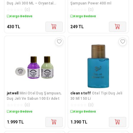
Duş Jeli 300 ML – Oryantal
Şampuan Power 400 ml
Koku - 9207
☆
☆
☆
☆
☆
(
0
)
☆
☆
☆
☆
☆
(
0
)
Kargo Bedava
Kargo Bedava
430
TL
249
TL
jetwell
Mini Otel Duş Şampuan,
clean stoff
Otel Tipi Duş Jeli
Duş Jeli Ve Sabun 100 Er Adet
30 Ml 150 Li
☆
☆
☆
☆
☆
(
0
)
☆
☆
☆
☆
☆
(
0
)
Kargo Bedava
Kargo Bedava
1.999
TL
1.390
TL