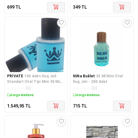
699
TL
349
TL
PRİVATE
100 Adet Duş Jeli
NiNa Buklet
35 Ml Mini Otel
Standart Otel Tipi Mini 30 ML
Duş Jeli - 200 Adet
Silindir Şişe Te
☆
☆
☆
☆
☆
(
0
)
☆
☆
☆
☆
☆
(
0
)
Kargo Bedava
Kargo Bedava
1.549,95
TL
715
TL