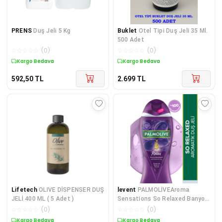
PRENS
Duş Jeli 5 Kg
Buklet
Otel Tipi Duş Jeli 35 Ml.
500 Adet
☆
☆
☆
☆
☆
(
0
)
☆
☆
☆
☆
☆
(
0
)
Kargo Bedava
Kargo Bedava
592,50
TL
2.699
TL
Lifetech
OLIVE DİSPENSER DUŞ
levent
PALMOLİVEAroma
JELİ 400 ML ( 5 Adet )
Sensations So Relaxed Banyo
Ve Duş Jeli 500 ml
☆
☆
☆
☆
☆
(
0
)
☆
☆
☆
☆
☆
(
0
)
Kargo Bedava
Kargo Bedava