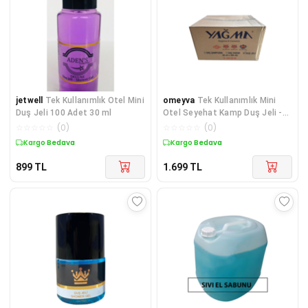
jetwell
Tek Kullanımlık Otel Mini
omeyva
Tek Kullanımlık Mini
Duş Jeli 100 Adet 30 ml
Otel Seyehat Kamp Duş Jeli -
Mavi - Şişe - 30 cc / 30 ml. -
☆
☆
☆
☆
☆
(
0
)
☆
☆
☆
☆
☆
(
0
)
390 Adet - Koli
Kargo Bedava
Kargo Bedava
899
TL
1.699
TL