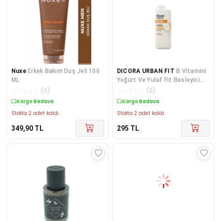
Nuxe
Erkek Bakım Duş Jeli 100
DICORA URBAN FIT
B Vitamini
ML
Yoğurt Ve Yulaf Fit Besleyici
Süper Duş Jeli 400 Ml
☆
☆
☆
☆
☆
(
0
)
☆
☆
☆
☆
☆
(
0
)
Kargo Bedava
Kargo Bedava
Stokta 2 adet kaldı.
Stokta 2 adet kaldı.
349,90
TL
295
TL