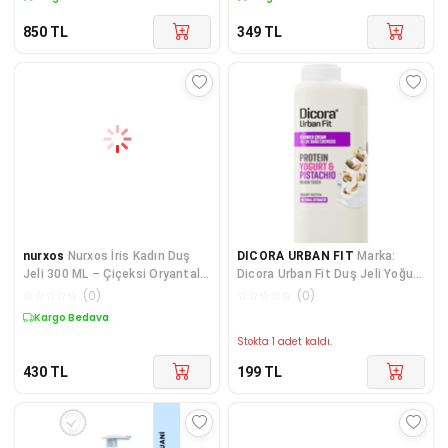
850
TL
349
TL
nurxos
Nurxos İris Kadın Duş
DICORA URBAN FIT
Marka:
Jeli 300 ML – Çiçeksi Oryantal
Dicora Urban Fit Duş Jeli Yoğurt
Koku - 9202
Ve Fıstık 400 Ml Kategori
☆
☆
☆
☆
☆
(
0
)
☆
☆
☆
☆
☆
(
0
)
Kargo Bedava
Stokta 1 adet kaldı.
430
TL
199
TL