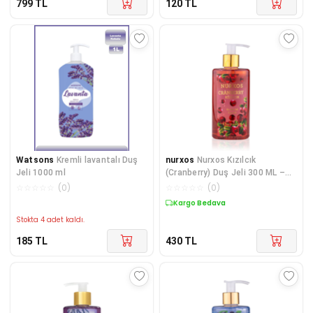
799
TL
120
TL
Watsons
Kremli lavantalı Duş
nurxos
Nurxos Kızılcık
Jeli 1000 ml
(Cranberry) Duş Jeli 300 ML –
Meyvemsi Çiçeksi -
☆
☆
☆
☆
☆
(
0
)
☆
☆
☆
☆
☆
(
0
)
Kargo Bedava
Stokta 4 adet kaldı.
185
TL
430
TL