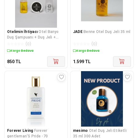
Otelimin İhtiyacı
Otel Banyo
JADE
Benne Otel Duş Jeli 35 ml
Duş Şampuanı + Duş Jeli +
Banyo Sabunu
☆
☆
☆
☆
☆
(
0
)
☆
☆
☆
☆
☆
(
0
)
Kargo Bedava
Kargo Bedava
850
TL
1.599
TL
Forever Living
Forever
mesimo
Otel Duş Jeli Etiketli
gentleman'S Pride -70
35 ml 300 Adet