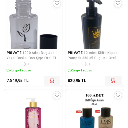
PRİVATE
1000 Adet Duş Jeli
PRİVATE
10 Adet Kilitli Kapak
Yazılı Baskılı Boş Şişe Otel Tipi
Pompalı 350 Ml Duş Jeli Otel
30 ML Silin
Pansiyon Hasta
☆
☆
☆
☆
☆
(
0
)
☆
☆
☆
☆
☆
(
0
)
Kargo Bedava
Kargo Bedava
7.849,95
TL
820,95
TL