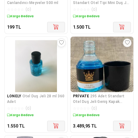
Canlandırıcı Meyveler 500 ml
Standart Otel Tipi Mini Duş Jeli
35 Ml Silindir Şişe
☆
☆
☆
☆
☆
(
0
)
☆
☆
☆
☆
☆
(
0
)
Kargo Bedava
Kargo Bedava
199
TL
1.500
TL
LONELY
Otel Duş Jeli 28 ml 360
PRİVATE
295 Adet Standart
Adet
Otel Duş Jeli Geniş Kapak
Yaldızlı 50 Ml Silind
☆
☆
☆
☆
☆
(
0
)
☆
☆
☆
☆
☆
(
0
)
Kargo Bedava
Kargo Bedava
1.550
TL
3.489,95
TL