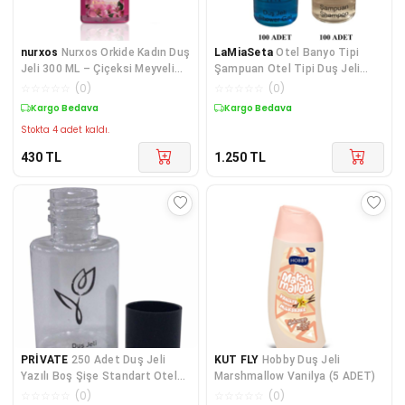
nurxos
Nurxos Orkide Kadın Duş
LaMiaSeta
Otel Banyo Tipi
Jeli 300 ML – Çiçeksi Meyveli
Şampuan Otel Tipi Duş Jeli
Koku - 9206
(100 ER ADET)
☆
☆
☆
☆
☆
(
0
)
☆
☆
☆
☆
☆
(
0
)
Kargo Bedava
Kargo Bedava
Stokta 4 adet kaldı.
430
TL
1.250
TL
PRİVATE
250 Adet Duş Jeli
KUT FLY
Hobby Duş Jeli
Yazılı Boş Şişe Standart Otel
Marshmallow Vanilya (5 ADET)
Tipi 30 ML Silind
☆
☆
☆
☆
☆
(
0
)
☆
☆
☆
☆
☆
(
0
)