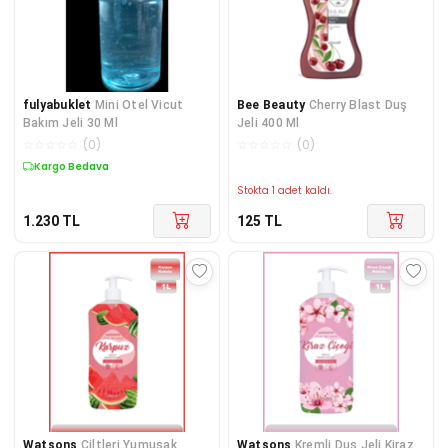
fulyabuklet
Mini Otel Vicut
Bee Beauty
Cherry Blast Duş
Bakım Jeli 30 Ml
Jeli 400 Ml
☆
☆
☆
☆
☆
(
0
)
☆
☆
☆
☆
☆
(
0
)
Kargo Bedava
Stokta 1 adet kaldı.
1.230
TL
125
TL
Watsons
Ciltleri Yumuşak
Watsons
Kremli Duş Jeli Kiraz