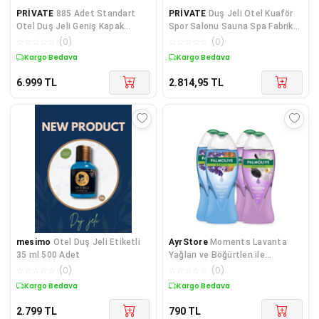
PRİVATE
885 Adet Standart
PRİVATE
Duş Jeli Otel Kuaför
Otel Duş Jeli Geniş Kapak
Spor Salonu Sauna Spa Fabrika
Yaldızlı 50 ml Silindir Şişe Tek
Tipi Ekonomik 30 Litre Bidon
☆
☆
☆
☆
☆
(
0
)
☆
☆
☆
☆
☆
(
0
)
Kullanımlık Kullan At
Kargo Bedava
Kargo Bedava
6.999
TL
2.814,95
TL
mesimo
Otel Duş Jeli Etiketli
AyrStore
Moments Lavanta
35 ml 500 Adet
Yağları ve Böğürtlen ile
Nemlendirici Banyo ve Duş Jeli
☆
☆
☆
☆
☆
(
0
)
☆
☆
☆
☆
☆
(
0
)
500ml x 4 Ad
Kargo Bedava
Kargo Bedava
2.799
TL
790
TL