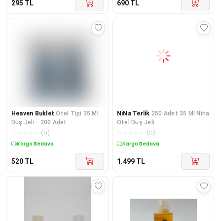
295
TL
690
TL
Heaven Buklet
Otel Tipi 35 Ml
NiNa Terlik
250 Adet 35 Ml Nina
Duş Jeli - 200 Adet
Otel Duş Jeli
☆
☆
☆
☆
☆
(
0
)
☆
☆
☆
☆
☆
(
0
)
Kargo Bedava
Kargo Bedava
520
TL
1.499
TL