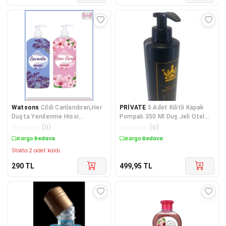
Watsons
Cildi Canlandıran,Her
PRİVATE
5 Adet Kilitli Kapak
Duşta Yenilenme Hissi
Pompalı 350 Ml Duş Jeli Otel
Sağlayan Kremsi Duj J
Pansiyon Hastan
☆
☆
☆
☆
☆
(
0
)
☆
☆
☆
☆
☆
(
0
)
Kargo Bedava
Kargo Bedava
Stokta 2 adet kaldı.
290
TL
499,95
TL