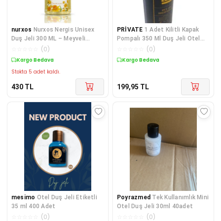
nurxos
Nurxos Nergis Unisex
PRİVATE
1 Adet Kilitli Kapak
Duş Jeli 300 ML – Meyveli
Pompalı 350 Ml Duş Jeli Otel
Odunsu Koku - 9203
Pansiyon Hastan
☆
☆
☆
☆
☆
(
0
)
☆
☆
☆
☆
☆
(
0
)
Kargo Bedava
Kargo Bedava
Stokta 5 adet kaldı.
430
TL
199,95
TL
mesimo
Otel Duş Jeli Etiketli
Poyrazmed
Tek Kullanımlık Mini
35 ml 400 Adet
Otel Duş Jeli 30ml 40adet
☆
☆
☆
☆
☆
(
0
)
☆
☆
☆
☆
☆
(
0
)