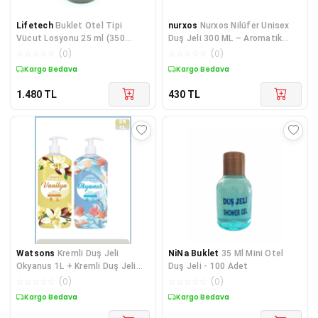
Lifetech
Buklet Otel Tipi
nurxos
Nurxos Nilüfer Unisex
Vücut Losyonu 25 ml (350
Duş Jeli 300 ML – Aromatik
ADET)
Odunsu Koku - 92
☆
☆
☆
☆
☆
(
0
)
☆
☆
☆
☆
☆
(
0
)
Kargo Bedava
Kargo Bedava
1.480
TL
430
TL
Watsons
Kremli Duş Jeli
NiNa Buklet
35 Ml Mini Otel
Okyanus 1L + Kremli Duş Jeli
Duş Jeli - 100 Adet
Vanilya 1L
☆
☆
☆
☆
☆
(
0
)
☆
☆
☆
☆
☆
(
0
)
Kargo Bedava
Kargo Bedava