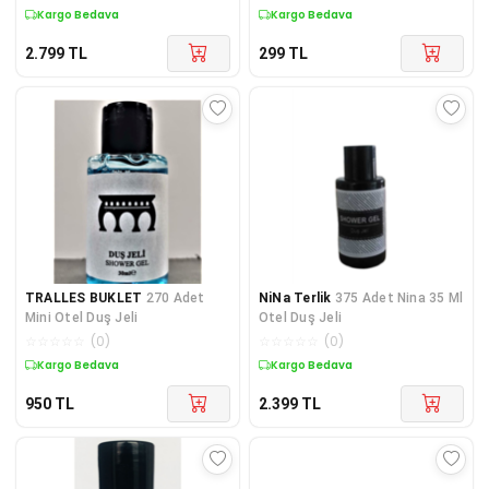
Kargo Bedava
Kargo Bedava
2.799
TL
299
TL
TRALLES BUKLET
270 Adet
NiNa Terlik
375 Adet Nina 35 Ml
Mini Otel Duş Jeli
Otel Duş Jeli
☆
☆
☆
☆
☆
(
0
)
☆
☆
☆
☆
☆
(
0
)
Kargo Bedava
Kargo Bedava
950
TL
2.399
TL