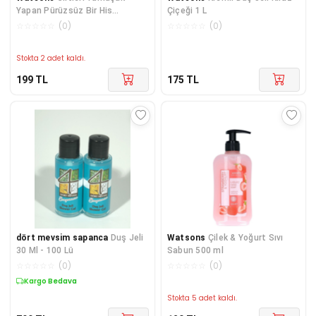
Yapan Pürüzsüz Bir His
Çiçeği 1 L
Sağlayan Kremsi Duş Jeli-
☆
☆
☆
☆
☆
(
0
)
☆
☆
☆
☆
☆
(
0
)
Stokta 2 adet kaldı.
199
TL
175
TL
dört mevsim sapanca
Duş Jeli
Watsons
Çilek & Yoğurt Sıvı
30 Ml - 100 Lü
Sabun 500 ml
☆
☆
☆
☆
☆
(
0
)
☆
☆
☆
☆
☆
(
0
)
Kargo Bedava
Stokta 5 adet kaldı.