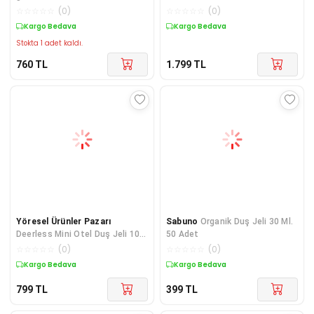
☆
☆
☆
☆
☆
(
0
)
☆
☆
☆
☆
☆
(
0
)
Kargo Bedava
Kargo Bedava
Stokta 1 adet kaldı.
760
TL
1.799
TL
Yöresel Ürünler Pazarı
Sabuno
Organik Duş Jeli 30 Ml.
Deerless Mini Otel Duş Jeli 100
50 Adet
Adet (35 gr)
☆
☆
☆
☆
☆
(
0
)
☆
☆
☆
☆
☆
(
0
)
Kargo Bedava
Kargo Bedava
799
TL
399
TL