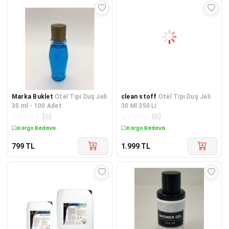
Marka Buklet
Otel Tipi Duş Jeli
clean stoff
Otel Tipi Duş Jeli
35 ml - 100 Adet
30 Ml 350 Li
☆
☆
☆
☆
☆
(
0
)
☆
☆
☆
☆
☆
(
0
)
Kargo Bedava
Kargo Bedava
799
TL
1.999
TL