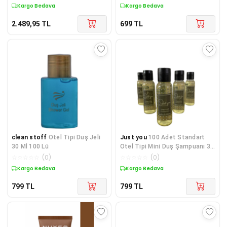
Kargo Bedava
Kargo Bedava
2.489,95
TL
699
TL
clean stoff
Otel Tipi Duş Jeli
Just you
100 Adet Standart
30 Ml 100 Lü
Otel Tipi Mini Duş Şampuanı 30
ml Silindir Şişe
☆
☆
☆
☆
☆
(
0
)
☆
☆
☆
☆
☆
(
0
)
Kargo Bedava
Kargo Bedava
799
TL
799
TL