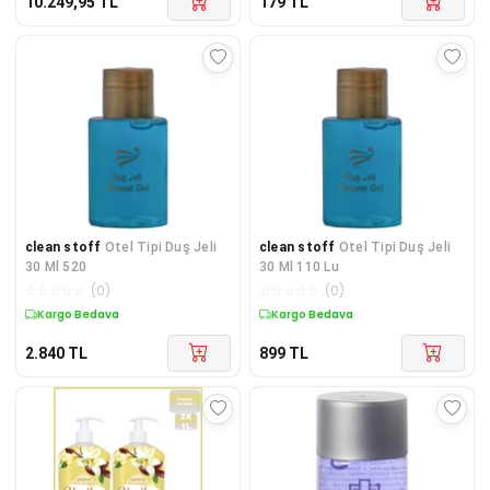
10.249,95
TL
179
TL
clean stoff
Otel Tipi Duş Jeli
clean stoff
Otel Tipi Duş Jeli
30 Ml 520
30 Ml 110 Lu
☆
☆
☆
☆
☆
(
0
)
☆
☆
☆
☆
☆
(
0
)
Kargo Bedava
Kargo Bedava
2.840
TL
899
TL