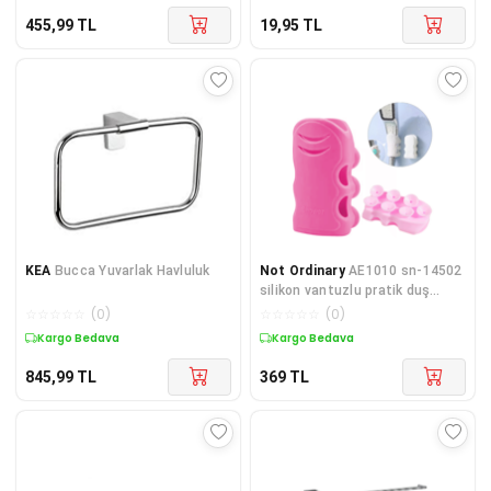
455,99
TL
19,95
TL
KEA
Bucca Yuvarlak Havluluk
Not Ordinary
AE1010 sn-14502
silikon vantuzlu pratik duş
başliği tutucu
☆
☆
☆
☆
☆
(
0
)
☆
☆
☆
☆
☆
(
0
)
Kargo Bedava
Kargo Bedava
845,99
TL
369
TL