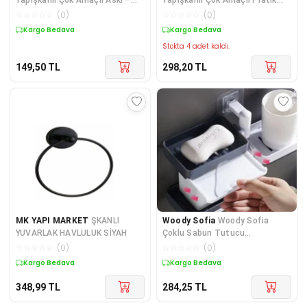
4’lü Set, Duvar Ve Kapı Için
Askı Lif Bez Havlu Askısı
☆
☆
☆
☆
☆
(
0
)
☆
☆
☆
☆
☆
(
0
)
Pratik
Kargo Bedava
Kargo Bedava
Stokta 4 adet kaldı.
149,50
TL
298,20
TL
MK YAPI MARKET
ŞKANLI
Woody Sofia
Woody Sofia
YUVARLAK HAVLULUK SİYAH
Çoklu Sabun Tutucu
Fonksiyonel Banyo Sabunluk
☆
☆
☆
☆
☆
(
0
)
☆
☆
☆
☆
☆
(
0
)
Kargo Bedava
Kargo Bedava
348,99
TL
284,25
TL