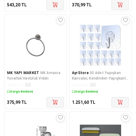
543,20
TL
370,99
TL
MK YAPI MARKET
MK Amasra
AyrStore
30 Adet Yapışkan
Yuvarlak Havluluk Vidalı
Kancalar, Kendinden Yapışkanlı
Kancalar, Plastik Kancalar
☆
☆
☆
☆
☆
(
0
)
☆
☆
☆
☆
☆
(
0
)
Şeffaf, Bornoz, Ha
Kargo Bedava
Kargo Bedava
375,99
TL
1.251,60
TL