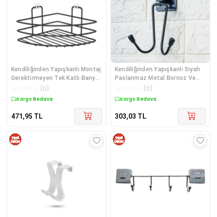
Kendiliğinden Yapışkanlı Montaj
Kendiliğinden Yapışkanlı Siyah
Gerektirmeyen Tek Katlı Banyo
Paslanmaz Metal Bornoz Ve
Askı Köşe Şampuanlık Siyah
Havlu Askılığı 5224 Diğer
☆
☆
☆
☆
☆
(
0
)
☆
☆
☆
☆
☆
(
0
)
5224 Diğer
Kargo Bedava
Kargo Bedava
471,95
TL
303,03
TL