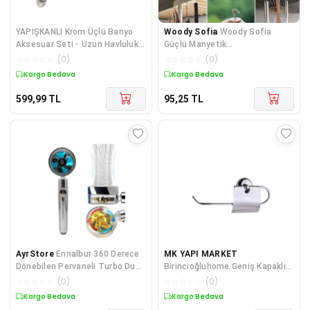
YAPIŞKANLI Krom Üçlü Banyo
Woody Sofia
Woody Sofia
Aksesuar Seti - Uzun Havluluk -
Güçlü Manyetik
Banyo Askısı - Kapaklı Tuvalet
Mutfak,Banyolar İçin Çok
☆
☆
☆
☆
☆
(
0
)
☆
☆
☆
☆
☆
(
0
)
Kağıtlık
Amaçlı 2'li M
Kargo Bedava
Kargo Bedava
599,99
TL
95,25
TL
AyrStore
Ennalbur 360 Derece
MK YAPI MARKET
Dönebilen Pervaneli Turbo Duş
Birincioğluhome Geniş Kapaklı
Başlığı
Kağıt Havluluk Krom Mnv
☆
☆
☆
☆
☆
(
0
)
☆
☆
☆
☆
☆
(
0
)
Kargo Bedava
Kargo Bedava