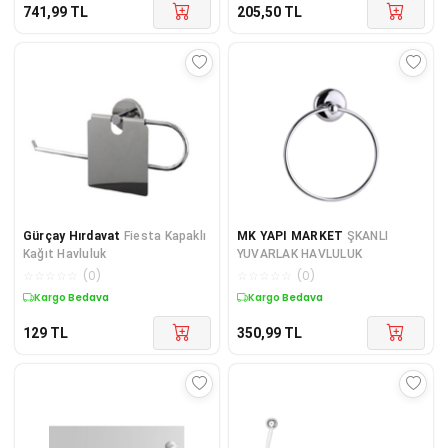
741,99
TL
205,50
TL
Gürçay Hırdavat
Fiesta Kapaklı
MK YAPI MARKET
ŞKANLI
Kağıt Havluluk
YUVARLAK HAVLULUK
☆
☆
☆
☆
☆
(
0
)
☆
☆
☆
☆
☆
(
0
)
Kargo Bedava
Kargo Bedava
129
TL
350,99
TL