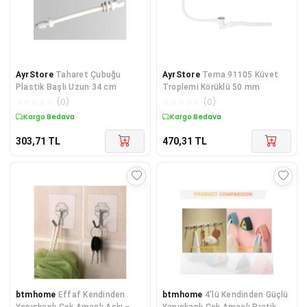
AyrStore
Taharet Çubuğu
AyrStore
Tema 91105 Küvet
Plastik Başlı Uzun 34 cm
Troplemi Körüklü 50 mm
☆
☆
☆
☆
☆
(
0
)
☆
☆
☆
☆
☆
(
0
)
Kargo Bedava
Kargo Bedava
303,71
TL
470,31
TL
btmhome
Effaf Kendinden
btmhome
4'lü Kendinden Güçlü
Yapışkanlı Çok Amaçlı Askı –
Yapışkanlı Çok Amaçlı Pratik