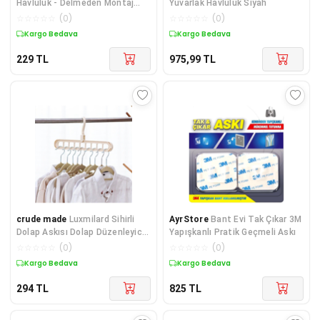
Havluluk - Delmeden Montaj
Yuvarlak Havluluk Siyah
Paslanmaz Yuvarlak Havlu
☆
☆
☆
☆
☆
(
0
)
☆
☆
☆
☆
☆
(
0
)
Askısı
Kargo Bedava
Kargo Bedava
229
TL
975,99
TL
crude made
Luxmilard Sihirli
AyrStore
Bant Evi Tak Çıkar 3M
Dolap Askısı Dolap Düzenleyici
Yapışkanlı Pratik Geçmeli Askı
Yeni Nesil Askı 3 Adet
☆
☆
☆
☆
☆
(
0
)
☆
☆
☆
☆
☆
(
0
)
Kargo Bedava
Kargo Bedava
294
TL
825
TL