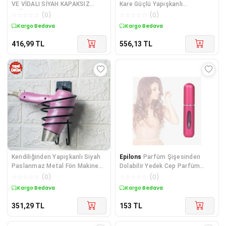
VE VİDALI SİYAH KAPAKSIZ
Kare Güçlü Yapışkanlı
KAĞIT HAVLULUK
8x9x19cm 5224 Diğer
☆
☆
☆
☆
☆
(
0
)
☆
☆
☆
☆
☆
(
0
)
Kargo Bedava
Kargo Bedava
416,99
TL
556,13
TL
Kendiliğinden Yapışkanlı Siyah
Epilons
Parfüm Şişesinden
Paslanmaz Metal Fön Makinesi
Dolabilir Yedek Cep Parfüm
Askısı Saç Kurutma Makinesi
Şişesi Aparatı
☆
☆
☆
☆
☆
(
0
)
☆
☆
☆
☆
☆
(
0
)
Tutacağı 5224 Diğer
Kargo Bedava
Kargo Bedava
351,29
TL
153
TL