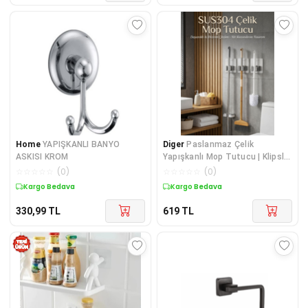
Home
YAPIŞKANLI BANYO
Diger
Paslanmaz Çelik
ASKISI KROM
Yapışkanlı Mop Tutucu | Klipsli
Paspas Tutucu | Banyo Mutfak
☆
☆
☆
☆
☆
(
0
)
☆
☆
☆
☆
☆
(
0
)
Temizlik Organizer
Kargo Bedava
Kargo Bedava
330,99
TL
619
TL