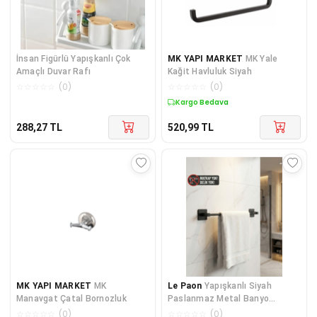
İnsan Figürlü Yapışkanlı Çok
MK YAPI MARKET
MK Yale
Amaçlı Duvar Rafı
Kağit Havluluk Siyah
☆
☆
☆
☆
☆
(
0
)
☆
☆
☆
☆
☆
(
0
)
Kargo Bedava
288,27
TL
520,99
TL
MK YAPI MARKET
MK
Le Paon
Yapışkanlı Siyah
Manavgat Çatal Bornozluk
Paslanmaz Metal Banyo
Havluluk 38 cm - Modern Havlu
☆
☆
☆
☆
☆
(
0
)
☆
☆
☆
☆
☆
(
0
)