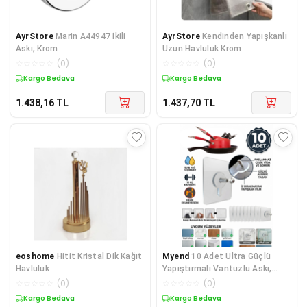
AyrStore
Marin A44947 İkili
AyrStore
Kendinden Yapışkanlı
Askı, Krom
Uzun Havluluk Krom
☆
☆
☆
☆
☆
(
0
)
☆
☆
☆
☆
☆
(
0
)
Kargo Bedava
Kargo Bedava
1.438,16
TL
1.437,70
TL
eoshome
Hitit Kristal Dik Kağıt
Myend
10 Adet Ultra Güçlü
Havluluk
Yapıştırmalı Vantuzlu Askı,
Pratik Mutfak Banyo Kapı
☆
☆
☆
☆
☆
(
0
)
☆
☆
☆
☆
☆
(
0
)
Arkası Askı
Kargo Bedava
Kargo Bedava