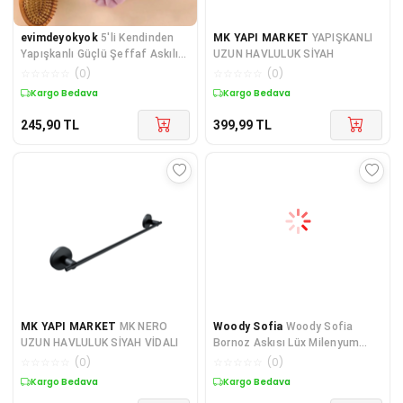
evimdeyokyok
5'li Kendinden
MK YAPI MARKET
YAPIŞKANLI
Yapışkanlı Güçlü Şeffaf Askılık
UZUN HAVLULUK SİYAH
- Kapı Arkası Mutf
☆
☆
☆
☆
☆
(
0
)
☆
☆
☆
☆
☆
(
0
)
Kargo Bedava
Kargo Bedava
245,90
TL
399,99
TL
MK YAPI MARKET
MK NERO
Woody Sofia
Woody Sofia
UZUN HAVLULUK SİYAH VİDALI
Bornoz Askısı Lüx Milenyum
Bornozluk 2 Adet Banyo Bor
☆
☆
☆
☆
☆
(
0
)
☆
☆
☆
☆
☆
(
0
)
Kargo Bedava
Kargo Bedava