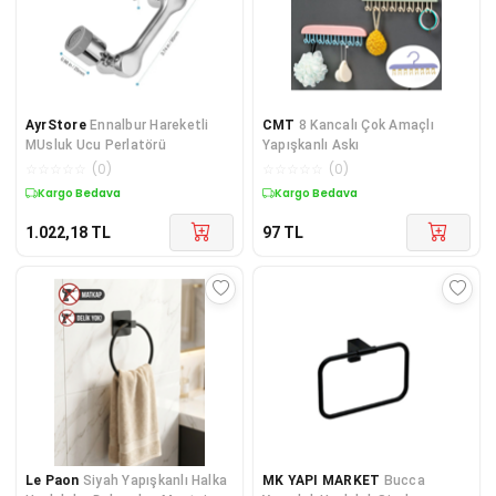
AyrStore
Ennalbur Hareketli
CMT
8 Kancalı Çok Amaçlı
MUsluk Ucu Perlatörü
Yapışkanlı Askı
☆
☆
☆
☆
☆
(
0
)
☆
☆
☆
☆
☆
(
0
)
Kargo Bedava
Kargo Bedava
1.022,18
TL
97
TL
Le Paon
Siyah Yapışkanlı Halka
MK YAPI MARKET
Bucca