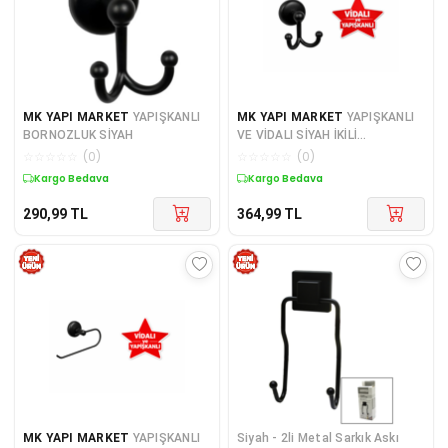
MK YAPI MARKET
YAPIŞKANLI
MK YAPI MARKET
YAPIŞKANLI
BORNOZLUK SİYAH
VE VİDALI SİYAH İKİLİ
BORNOZLUK
☆
☆
☆
☆
☆
(
0
)
☆
☆
☆
☆
☆
(
0
)
Kargo Bedava
Kargo Bedava
290,99
TL
364,99
TL
MK YAPI MARKET
YAPIŞKANLI
Siyah - 2li Metal Sarkık Askı