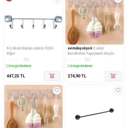
5 Lı Krom Banyo Askısı 5224
evimdeyokyok
2 Adet
Diğer
Kendinden Yapışkanlı Güçlü
Şeffaf 5li Askılık - Kapı Arkas
☆
☆
☆
☆
☆
(
0
)
☆
☆
☆
☆
☆
(
0
)
Kargo Bedava
Kargo Bedava
447,25
TL
274,90
TL