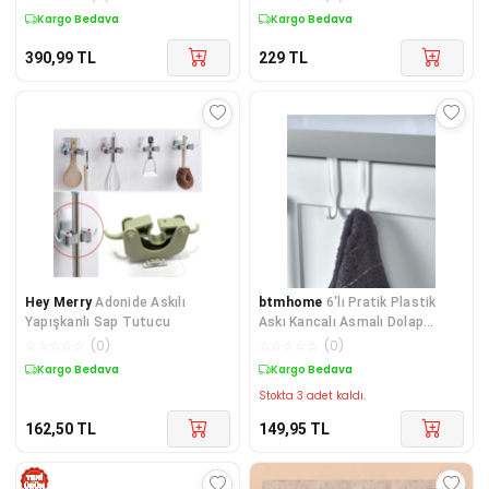
Askısı
Kargo Bedava
Kargo Bedava
390,99
TL
229
TL
Hey Merry
Adonide Askılı
btmhome
6'lı Pratik Plastik
Yapışkanlı Sap Tutucu
Askı Kancalı Asmalı Dolap
Kapağı Çekmece Kapı Askısı
☆
☆
☆
☆
☆
(
0
)
☆
☆
☆
☆
☆
(
0
)
Kargo Bedava
Kargo Bedava
Stokta 3 adet kaldı.
162,50
TL
149,95
TL