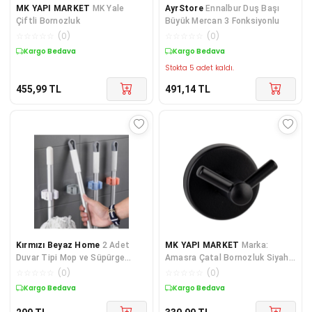
MK YAPI MARKET
MK Yale
AyrStore
Ennalbur Duş Başı
Çiftli Bornozluk
Büyük Mercan 3 Fonksiyonlu
☆
☆
☆
☆
☆
(
0
)
☆
☆
☆
☆
☆
(
0
)
Kargo Bedava
Kargo Bedava
Stokta 5 adet kaldı.
455,99
TL
491,14
TL
Kırmızı Beyaz Home
2 Adet
MK YAPI MARKET
Marka:
Duvar Tipi Mop ve Süpürge
Amasra Çatal Bornozluk Siyah
Askılığı – Kaymaz Tutucu
Kategori: Vida, Çivi & Dübel
☆
☆
☆
☆
☆
(
0
)
☆
☆
☆
☆
☆
(
0
)
Aparat
Kargo Bedava
Kargo Bedava