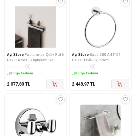
AyrStore
Paslanmaz Çelik Raflı
AyrStore
Base 200 A44101
Havlu Askısı, Yapışkanlı ve
Halka Havluluk, Krom
Vidalı Çift Montaj Satine Yüzey
☆
☆
☆
☆
☆
(
0
)
☆
☆
☆
☆
☆
(
0
)
- Mat S
Kargo Bedava
Kargo Bedava
2.077,80
TL
2.448,97
TL