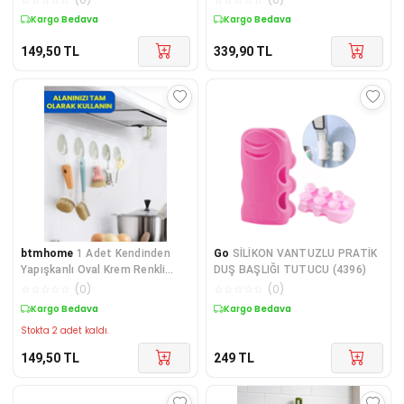
Duvar Askısı Tutucu
Kargo Bedava
Kargo Bedava
149,50
TL
339,90
TL
btmhome
1 Adet Kendinden
Go
SİLİKON VANTUZLU PRATİK
Yapışkanlı Oval Krem Renkli
DUŞ BAŞLIĞI TUTUCU (4396)
Mutfak veya Banyo Askısı
☆
☆
☆
☆
☆
(
0
)
☆
☆
☆
☆
☆
(
0
)
Kargo Bedava
Kargo Bedava
Stokta 2 adet kaldı.
149,50
TL
249
TL