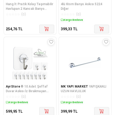
Hang İt Pratik Kolay Taşımabilir
4lü Krom Banyo Askısı 5224
Havlupan 2 Kancalı Banyo
Diğer
Askısı 5224 Diğer
☆
☆
☆
☆
☆
(
0
)
☆
☆
☆
☆
☆
(
0
)
Kargo Bedava
254,76
TL
399,33
TL
AyrStore
® 10 Adet Şeffaf
MK YAPI MARKET
YAPIŞKANLI
Duvar Askısı İz Bırakmayan
UZUN HAVLULUK
Güçlü Yapışkanlı Kapı Arkası
☆
☆
☆
☆
☆
(
0
)
☆
☆
☆
☆
☆
(
0
)
Bany
Kargo Bedava
Kargo Bedava
599,95
TL
399,99
TL