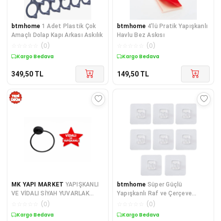
btmhome
1 Adet Plastik Çok
btmhome
4'lü Pratik Yapışkanlı
Amaçlı Dolap Kapı Arkası Askılık
Havlu Bez Askısı
☆
☆
☆
☆
☆
(
0
)
☆
☆
☆
☆
☆
(
0
)
Kargo Bedava
Kargo Bedava
349,50
TL
149,50
TL
MK YAPI MARKET
YAPIŞKANLI
btmhome
Süper Güçlü
VE VİDALI SİYAH YUVARLAK
Yapışkanlı Raf ve Çerçeve
HAVLULUK
Askısı – 7x7 cm (1 Adet)
☆
☆
☆
☆
☆
(
0
)
☆
☆
☆
☆
☆
(
0
)
Kargo Bedava
Kargo Bedava