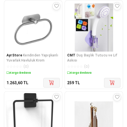
AyrStore
Kendinden Yapışkanlı
CMT
Duş Başlık Tutucu ve Lif
Yuvarlak Havluluk Krom
Askısı
☆
☆
☆
☆
☆
(
0
)
☆
☆
☆
☆
☆
(
0
)
Kargo Bedava
Kargo Bedava
1.263,60
TL
259
TL