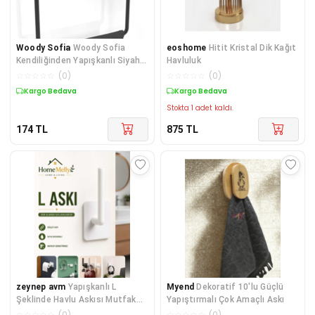
Woody Sofia
Woody Sofia
eoshome
Hitit Kristal Dik Kağıt
Kendiliğinden Yapışkanlı Siyah
Havluluk
Paslanmaz Metal Kare H
☆
☆
☆
☆
☆
(
0
)
☆
☆
☆
☆
☆
(
0
)
Kargo Bedava
Kargo Bedava
Stokta 1 adet kaldı.
174
TL
875
TL
zeynep avm
Yapışkanlı L
Myend
Dekoratif 10'lu Güçlü
Şeklinde Havlu Askısı Mutfak
Yapıştırmalı Çok Amaçlı Askı
Banyo Takı Kupa Kapak Bardak
☆
☆
☆
☆
☆
(
0
)
☆
☆
☆
☆
☆
(
0
)