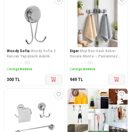
Woody Sofia
Woody Sofia 2
Diger
Mop Bez Havlı Askısı
Kancalı Yapışkanlı Askılık
Duvara Monte – Paslanmaz
Mutfak Banyo Duvar Yüzey
Çelik Temizlik Aparatı Askılığı
☆
☆
☆
☆
☆
(
0
)
☆
☆
☆
☆
☆
(
0
)
304 Çelik
Kargo Bedava
Kargo Bedava
300
TL
949
TL