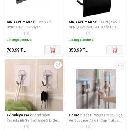
MK YAPI MARKET
MK Yale
MK YAPI MARKET
YAPIŞKANLI
Uzun Havluluk Siyah
GENİŞ KAPAKLI WC KAĞITLIK
SİYAH
☆
☆
☆
☆
☆
(
0
)
☆
☆
☆
☆
☆
(
0
)
Kargo Bedava
Kargo Bedava
780,99
TL
350,99
TL
evimdeyokyok
Kendinden
Home
2 Adet Paspas Mop Fırça
Yapışkanlı Şeffaf Askı 5 Li Set
Ve Süpürge Askısı Sap Tutucu
TdrTR
Mutfak Banyo Yapışkanlı
☆
☆
☆
☆
☆
(
0
)
☆
☆
☆
☆
☆
(
0
)