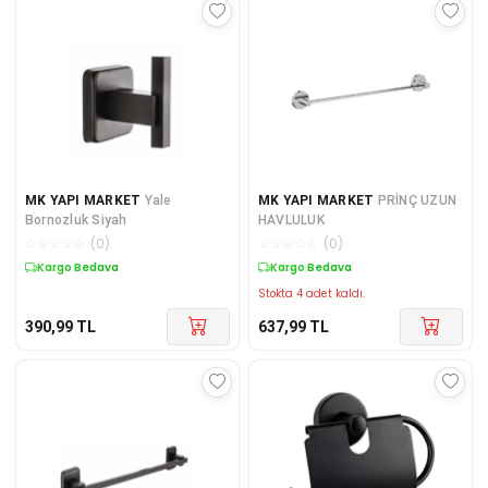
MK YAPI MARKET
Yale
MK YAPI MARKET
PRİNÇ UZUN
Bornozluk Siyah
HAVLULUK
☆
☆
☆
☆
☆
(
0
)
☆
☆
☆
☆
☆
(
0
)
Kargo Bedava
Kargo Bedava
Stokta 4 adet kaldı.
390,99
TL
637,99
TL