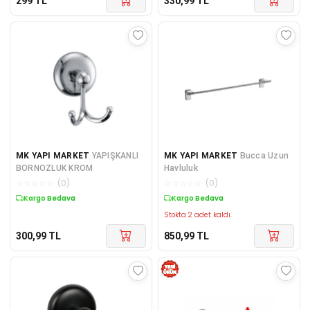
299
TL
330,99
TL
MK YAPI MARKET
YAPIŞKANLI
MK YAPI MARKET
Bucca Uzun
BORNOZLUK KROM
Havluluk
☆
☆
☆
☆
☆
(
0
)
☆
☆
☆
☆
☆
(
0
)
Kargo Bedava
Kargo Bedava
Stokta 2 adet kaldı.
300,99
TL
850,99
TL