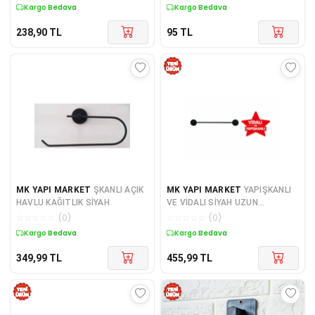
Duvara Monte Aparatı
Kargo Bedava
Kargo Bedava
238,90
TL
95
TL
MK YAPI MARKET
ŞKANLI AÇIK
MK YAPI MARKET
YAPIŞKANLI
HAVLU KAĞITLIK SİYAH
VE VİDALI SİYAH UZUN
HAVLULUK
☆
☆
☆
☆
☆
(
0
)
☆
☆
☆
☆
☆
(
0
)
Kargo Bedava
Kargo Bedava
349,99
TL
455,99
TL