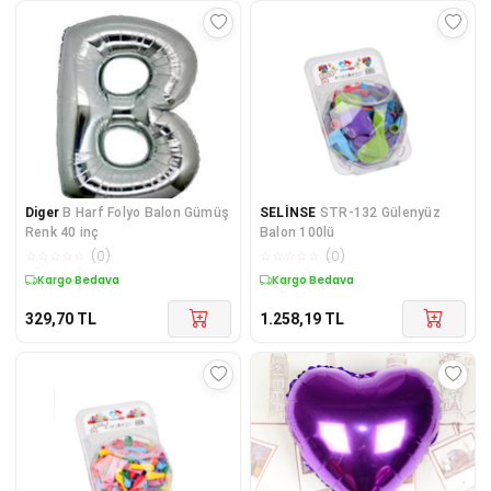
Diger
B Harf Folyo Balon Gümüş
SELİNSE
STR-132 Gülenyüz
Renk 40 inç
Balon 100lü
☆
☆
☆
☆
☆
(
0
)
☆
☆
☆
☆
☆
(
0
)
Kargo Bedava
Kargo Bedava
329,70
TL
1.258,19
TL