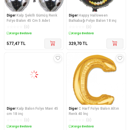
Diger
Kalp Şekilli Gümüş Renk
Diger
Happy Halloween
Folyo Balon 45 Cm 5 Adet
Balkabağı Folyo Balon 18 inç
☆
☆
☆
☆
☆
(
0
)
☆
☆
☆
☆
☆
(
0
)
Kargo Bedava
Kargo Bedava
577,47
TL
329,70
TL
Diger
Kalp Balon Folyo Mavi 45
Diger
C Harf Folyo Balon Altın
cm 18 inç
Renk 40 İnç
☆
☆
☆
☆
☆
(
0
)
☆
☆
☆
☆
☆
(
0
)
Kargo Bedava
Kargo Bedava