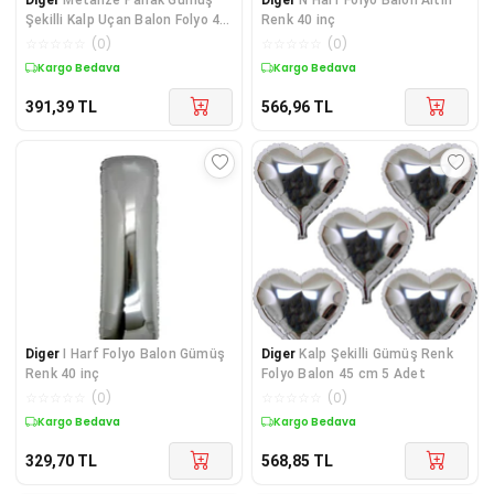
Şekilli Kalp Uçan Balon Folyo 45
Renk 40 inç
cm 10 Adet
☆
☆
☆
☆
☆
(
0
)
☆
☆
☆
☆
☆
(
0
)
Kargo Bedava
Kargo Bedava
391,39
TL
566,96
TL
Diger
I Harf Folyo Balon Gümüş
Diger
Kalp Şekilli Gümüş Renk
Renk 40 inç
Folyo Balon 45 cm 5 Adet
☆
☆
☆
☆
☆
(
0
)
☆
☆
☆
☆
☆
(
0
)
Kargo Bedava
Kargo Bedava
329,70
TL
568,85
TL