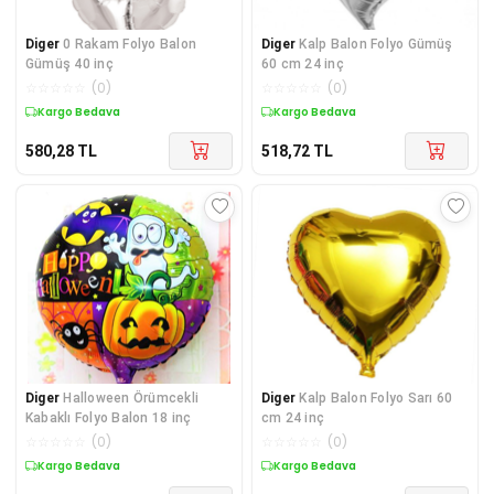
Diger
0 Rakam Folyo Balon
Diger
Kalp Balon Folyo Gümüş
Gümüş 40 inç
60 cm 24 inç
☆
☆
☆
☆
☆
(
0
)
☆
☆
☆
☆
☆
(
0
)
Kargo Bedava
Kargo Bedava
580,28
TL
518,72
TL
Diger
Halloween Örümcekli
Diger
Kalp Balon Folyo Sarı 60
Kabaklı Folyo Balon 18 inç
cm 24 inç
☆
☆
☆
☆
☆
(
0
)
☆
☆
☆
☆
☆
(
0
)
Kargo Bedava
Kargo Bedava