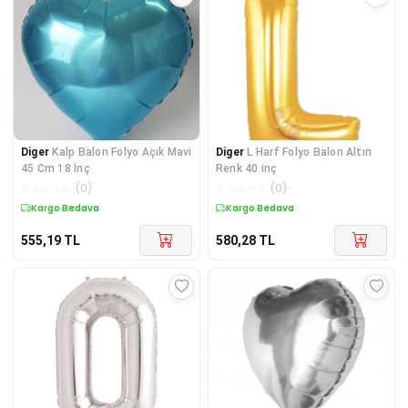
Diger
Kalp Balon Folyo Açık Mavi
Diger
L Harf Folyo Balon Altın
45 Cm 18 İnç
Renk 40 inç
☆
☆
☆
☆
☆
(
0
)
☆
☆
☆
☆
☆
(
0
)
Kargo Bedava
Kargo Bedava
555,19
TL
580,28
TL