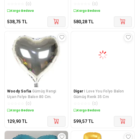
☆
☆
☆
☆
☆
(
0
)
☆
☆
☆
☆
☆
(
0
)
Kargo Bedava
Kargo Bedava
538,75
TL
580,28
TL
Woody Sofia
Gümüş Rengi
Diger
I Love You Folyo Balon
Uçan Folyo Balon 80 Cm.
Gümüş Renk 35 Cm
☆
☆
☆
☆
☆
(
0
)
☆
☆
☆
☆
☆
(
0
)
Kargo Bedava
Kargo Bedava
129,90
TL
599,57
TL