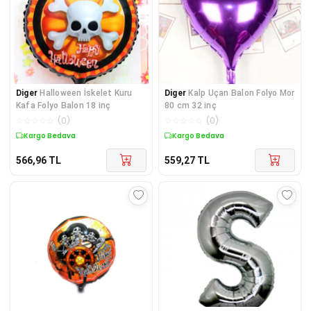
Diger
Halloween İskelet Kuru
Diger
Kalp Uçan Balon Folyo Mor
Kafa Folyo Balon 18 inç
80 cm 32 inç
☆
☆
☆
☆
☆
(
0
)
☆
☆
☆
☆
☆
(
0
)
Kargo Bedava
Kargo Bedava
566,96
TL
559,27
TL