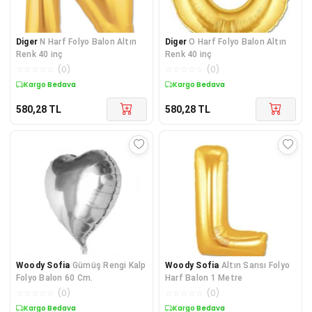
Diger
N Harf Folyo Balon Altın
Diger
O Harf Folyo Balon Altın
Renk 40 inç
Renk 40 inç
☆
☆
☆
☆
☆
(
0
)
☆
☆
☆
☆
☆
(
0
)
Kargo Bedava
Kargo Bedava
580,28
TL
580,28
TL
Woody Sofia
Gümüş Rengi Kalp
Woody Sofia
Altın Sarısı Folyo
Folyo Balon 60 Cm.
Harf Balon 1 Metre
☆
☆
☆
☆
☆
(
0
)
☆
☆
☆
☆
☆
(
0
)
Kargo Bedava
Kargo Bedava