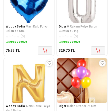
Woody Sofia
Mavi Kalp Folyo
Diger
0 Rakam Folyo Balon
Balon 45 Cm.
Gümüş 40 inç
☆
☆
☆
☆
☆
(
0
)
☆
☆
☆
☆
☆
(
0
)
Kargo Bedava
Kargo Bedava
76,35
TL
329,70
TL
Woody Sofia
Altın Sarısı Folyo
Diger
Balon Standı 75 Cm
Harf Balon