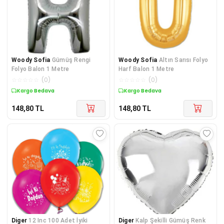
Woody Sofia
Gümüş Rengi
Woody Sofia
Altın Sarısı Folyo
Folyo Balon 1 Metre
Harf Balon 1 Metre
☆
☆
☆
☆
☆
(
0
)
☆
☆
☆
☆
☆
(
0
)
Kargo Bedava
Kargo Bedava
148,80
TL
148,80
TL
Diger
12 Inc 100 Adet İyiki
Diger
Kalp Şekilli Gümüş Renk