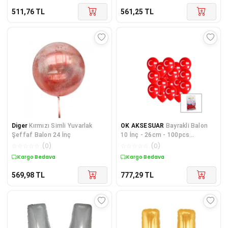
511,76
TL
561,25
TL
Diger
Kırmızı Simli Yuvarlak
OK AKSESUAR
Bayrakli Balon
Şeffaf Balon 24 İnç
10 İnç - 26cm - 100pcs
Go5060gok160171
☆
☆
☆
☆
☆
(
0
)
☆
☆
☆
☆
☆
(
0
)
Kargo Bedava
Kargo Bedava
569,98
TL
777,29
TL