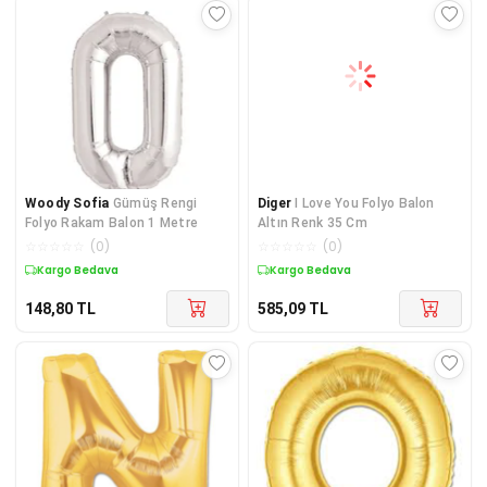
Woody Sofia
Gümüş Rengi
Diger
I Love You Folyo Balon
Folyo Rakam Balon 1 Metre
Altın Renk 35 Cm
☆
☆
☆
☆
☆
(
0
)
☆
☆
☆
☆
☆
(
0
)
Kargo Bedava
Kargo Bedava
148,80
TL
585,09
TL