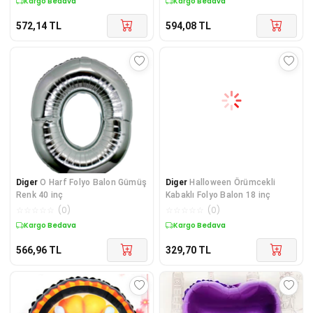
Kargo Bedava
Kargo Bedava
572,14
TL
594,08
TL
Diger
O Harf Folyo Balon Gümüş
Diger
Halloween Örümcekli
Renk 40 inç
Kabaklı Folyo Balon 18 inç
☆
☆
☆
☆
☆
(
0
)
☆
☆
☆
☆
☆
(
0
)
Kargo Bedava
Kargo Bedava
566,96
TL
329,70
TL