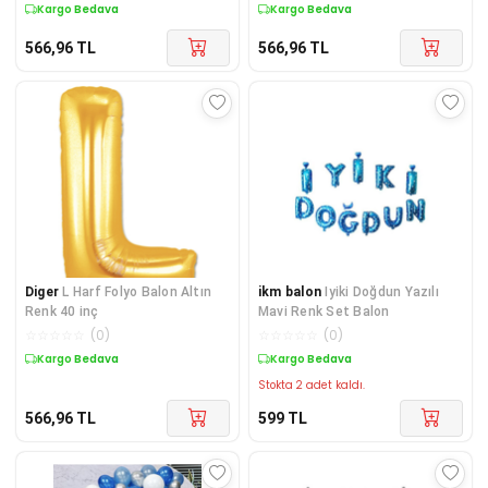
Kargo Bedava
Kargo Bedava
566,96
TL
566,96
TL
Diger
L Harf Folyo Balon Altın
ikm balon
Iyiki Doğdun Yazılı
Renk 40 inç
Mavi Renk Set Balon
☆
☆
☆
☆
☆
(
0
)
☆
☆
☆
☆
☆
(
0
)
Kargo Bedava
Kargo Bedava
Stokta 2 adet kaldı.
566,96
TL
599
TL