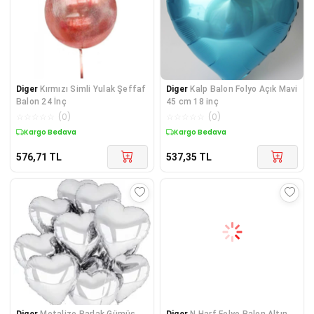
Diger
Kırmızı Simli Yulak Şeffaf
Diger
Kalp Balon Folyo Açık Mavi
Balon 24 İnç
45 cm 18 inç
☆
☆
☆
☆
☆
(
0
)
☆
☆
☆
☆
☆
(
0
)
Kargo Bedava
Kargo Bedava
576,71
TL
537,35
TL
Diger
Metalize Parlak Gümüş
Diger
N Harf Folyo Balon Altın