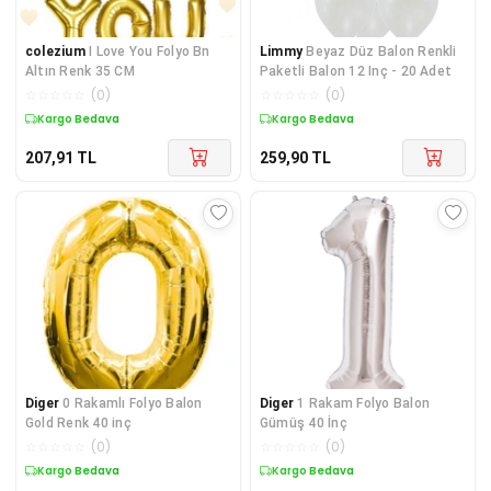
colezium
I Love You Folyo Bn
Limmy
Beyaz Düz Balon Renkli
Altın Renk 35 CM
Paketli Balon 12 Inç - 20 Adet
☆
☆
☆
☆
☆
(
0
)
☆
☆
☆
☆
☆
(
0
)
Kargo Bedava
Kargo Bedava
207,91
TL
259,90
TL
Diger
0 Rakamlı Folyo Balon
Diger
1 Rakam Folyo Balon
Gold Renk 40 inç
Gümüş 40 İnç
☆
☆
☆
☆
☆
(
0
)
☆
☆
☆
☆
☆
(
0
)
Kargo Bedava
Kargo Bedava