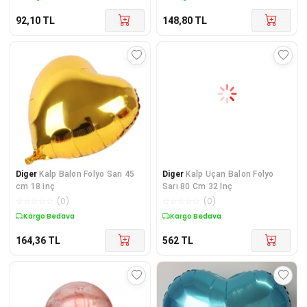
92,10
TL
148,80
TL
Diger
Kalp Balon Folyo Sarı 45
Diger
Kalp Uçan Balon Folyo
cm 18 inç
Sarı 80 Cm 32 İnç
☆
☆
☆
☆
☆
(
0
)
☆
☆
☆
☆
☆
(
0
)
Kargo Bedava
Kargo Bedava
164,36
TL
562
TL