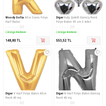
Woody Sofia
Altın Sarısı Folyo
Diger
Kalp Şekilli Gümüş Renk
Harf Balon
Folyo Balon 45 cm 5 Adet
☆
☆
☆
☆
☆
(
0
)
☆
☆
☆
☆
☆
(
0
)
Kargo Bedava
Kargo Bedava
148,80
TL
553,52
TL
Diger
V Harf Folyo Balon Altın
Diger
N Harf Folyo Balon Gümüş
Renk 40 inç
Renk 40 inç
☆
☆
☆
☆
☆
(
0
)
☆
☆
☆
☆
☆
(
0
)