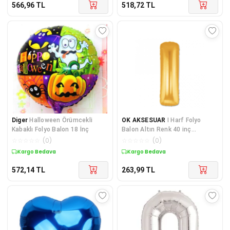
566,96
TL
518,72
TL
Diger
Halloween Örümcekli
OK AKSESUAR
I Harf Folyo
Kabaklı Folyo Balon 18 İnç
Balon Altın Renk 40 inç
GO50601144180
☆
☆
☆
☆
☆
(
0
)
☆
☆
☆
☆
☆
(
0
)
Kargo Bedava
Kargo Bedava
572,14
TL
263,99
TL