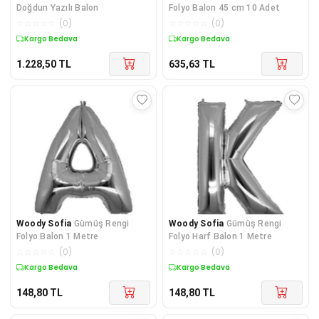
Doğdun Yazılı Balon
Folyo Balon 45 cm 10 Adet
☆
☆
☆
☆
☆
(
0
)
☆
☆
☆
☆
☆
(
0
)
Kargo Bedava
Kargo Bedava
1.228,50
TL
635,63
TL
Woody Sofia
Gümüş Rengi
Woody Sofia
Gümüş Rengi
Folyo Balon 1 Metre
Folyo Harf Balon 1 Metre
☆
☆
☆
☆
☆
(
0
)
☆
☆
☆
☆
☆
(
0
)
Kargo Bedava
Kargo Bedava
148,80
TL
148,80
TL