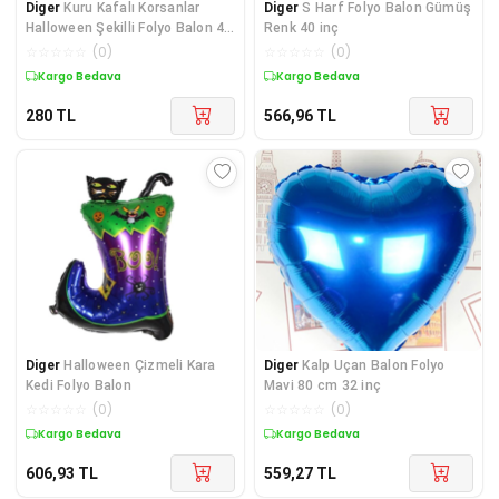
Diger
Kuru Kafalı Korsanlar
Diger
S Harf Folyo Balon Gümüş
Halloween Şekilli Folyo Balon 45
Renk 40 inç
cm
☆
☆
☆
☆
☆
(
0
)
☆
☆
☆
☆
☆
(
0
)
Kargo Bedava
Kargo Bedava
280
TL
566,96
TL
Diger
Halloween Çizmeli Kara
Diger
Kalp Uçan Balon Folyo
Kedi Folyo Balon
Mavi 80 cm 32 inç
☆
☆
☆
☆
☆
(
0
)
☆
☆
☆
☆
☆
(
0
)
Kargo Bedava
Kargo Bedava
606,93
TL
559,27
TL