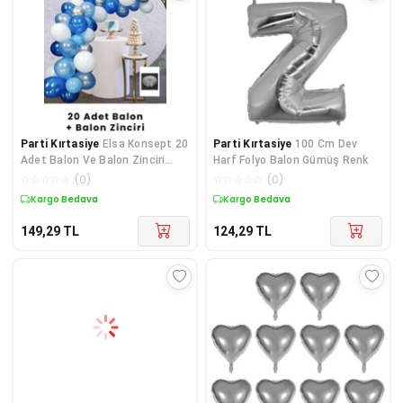
Parti Kırtasiye
Elsa Konsept 20
Parti Kırtasiye
100 Cm Dev
Adet Balon Ve Balon Zinciri
Harf Folyo Balon Gümüş Renk
Paketi
☆
☆
☆
☆
☆
(
0
)
☆
☆
☆
☆
☆
(
0
)
Kargo Bedava
Kargo Bedava
149,29
TL
124,29
TL