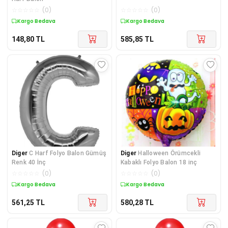
☆
☆
☆
☆
☆
(
0
)
☆
☆
☆
☆
☆
(
0
)
Kargo Bedava
Kargo Bedava
148,80
TL
585,85
TL
Diger
C Harf Folyo Balon Gümüş
Diger
Halloween Örümcekli
Renk 40 İnç
Kabaklı Folyo Balon 18 inç
☆
☆
☆
☆
☆
(
0
)
☆
☆
☆
☆
☆
(
0
)
Kargo Bedava
Kargo Bedava
561,25
TL
580,28
TL