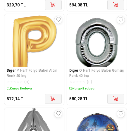
329,70
TL
594,08
TL
Diger
P Harf Folyo Balon Altın
Diger
O Harf Folyo Balon Gümüş
Renk 40 İnç
Renk 40 inç
☆
☆
☆
☆
☆
(
0
)
☆
☆
☆
☆
☆
(
0
)
Kargo Bedava
Kargo Bedava
572,14
TL
580,28
TL