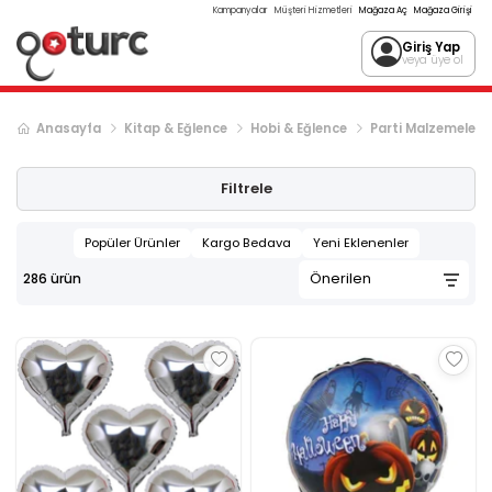
Kampanyalar
Müşteri Hizmetleri
Mağaza Aç
Mağaza Girişi
Giriş Yap
veya üye ol
Anasayfa
Kitap & Eğlence
Hobi & Eğlence
Parti Malzemeleri
Sonraki ürün sayfası, sayfa
2
Filtrele
Popüler Ürünler
Kargo Bedava
Yeni Eklenenler
286
ürün