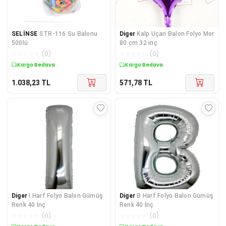
SELİNSE
STR-116 Su Balonu
Diger
Kalp Uçan Balon Folyo Mor
500lü
80 cm 32 inç
☆
☆
☆
☆
☆
(
0
)
☆
☆
☆
☆
☆
(
0
)
Kargo Bedava
Kargo Bedava
1.038,23
TL
571,78
TL
Diger
I Harf Folyo Balon Gümüş
Diger
B Harf Folyo Balon Gümüş
Renk 40 İnç
Renk 40 İnç
☆
☆
☆
☆
☆
(
0
)
☆
☆
☆
☆
☆
(
0
)