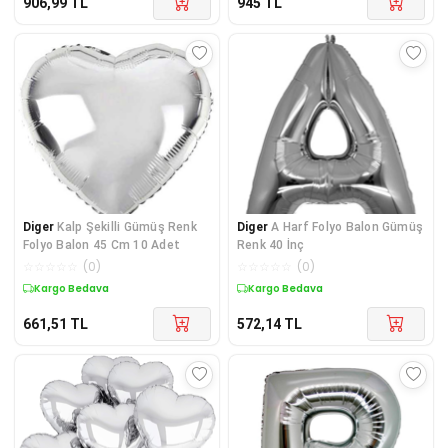
906,99
TL
945
TL
Diger
Kalp Şekilli Gümüş Renk
Diger
A Harf Folyo Balon Gümüş
Folyo Balon 45 Cm 10 Adet
Renk 40 İnç
☆
☆
☆
☆
☆
(
0
)
☆
☆
☆
☆
☆
(
0
)
Kargo Bedava
Kargo Bedava
661,51
TL
572,14
TL