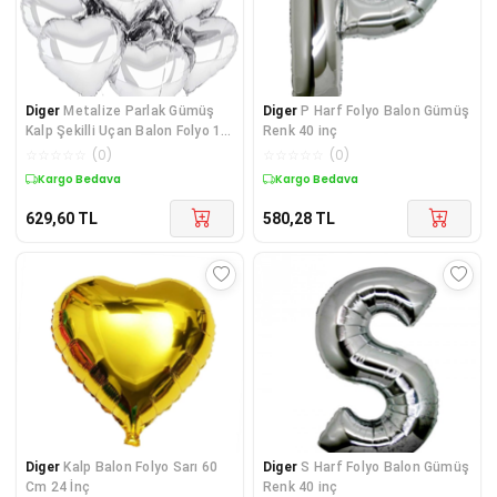
Diger
Metalize Parlak Gümüş
Diger
P Harf Folyo Balon Gümüş
Kalp Şekilli Uçan Balon Folyo 18
Renk 40 inç
inç 45 cm
☆
☆
☆
☆
☆
(
0
)
☆
☆
☆
☆
☆
(
0
)
Kargo Bedava
Kargo Bedava
629,60
TL
580,28
TL
Diger
Kalp Balon Folyo Sarı 60
Diger
S Harf Folyo Balon Gümüş
Cm 24 İnç
Renk 40 inç