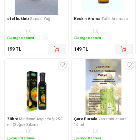
otel bukleti
Sandal Yağı
Keskin Aroma
Tahıl Aromasu
☆
☆
☆
☆
☆
(
0
)
☆
☆
☆
☆
☆
(
0
)
Kargo Bedava
Kargo Bedava
199
TL
149
TL
Zühre
Mindivan Aspir Yağı 250
Çare Burada
Yasemin esansı
ml (Soğuk Sıkım)
10 ml
☆
☆
☆
☆
☆
(
0
)
☆
☆
☆
☆
☆
(
0
)
Kargo Bedava
Kuponlu Ürün