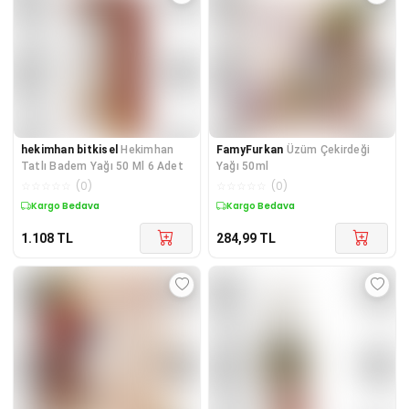
hekimhan bitkisel
Hekimhan
FamyFurkan
Üzüm Çekirdeği
Tatlı Badem Yağı 50 Ml 6 Adet
Yağı 50ml
☆
☆
☆
☆
☆
(
0
)
☆
☆
☆
☆
☆
(
0
)
Kuponlu Ürün
Kargo Bedava
1.108
TL
284,99
TL