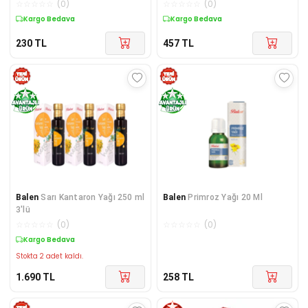
☆
☆
☆
☆
☆
(
0
)
☆
☆
☆
☆
☆
(
0
)
Kuponlu Ürün
Kuponlu Ürün
230
TL
457
TL
Balen
Sarı Kantaron Yağı 250 ml
Balen
Primroz Yağı 20 Ml
3'lü
☆
☆
☆
☆
☆
(
0
)
☆
☆
☆
☆
☆
(
0
)
Kargo Bedava
Stokta 2 adet kaldı.
1.690
TL
258
TL