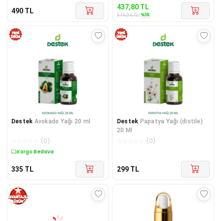
437,80
TL
490
TL
%
16
519,36
TL
Destek
Avokado Yağı 20 ml
Destek
Papatya Yağı (distile)
20 Ml
☆
☆
☆
☆
☆
(
0
)
☆
☆
☆
☆
☆
(
0
)
Kargo Bedava
335
TL
299
TL