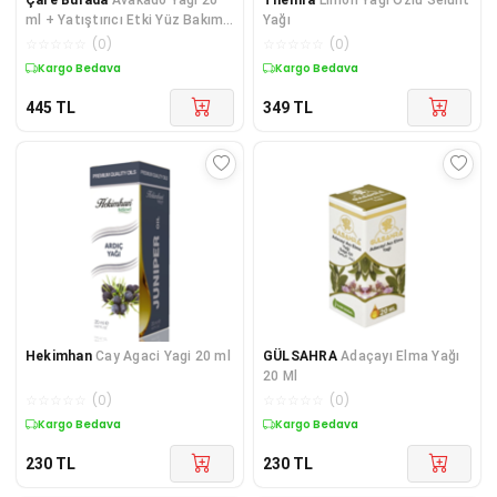
ml + Yatıştırıcı Etki Yüz Bakım
Yağı
Maskesi
☆
☆
☆
☆
☆
(
0
)
☆
☆
☆
☆
☆
(
0
)
Kuponlu Ürün
Kuponlu Ürün
445
TL
349
TL
Hekimhan
Cay Agaci Yagi 20 ml
GÜLSAHRA
Adaçayı Elma Yağı
20 Ml
☆
☆
☆
☆
☆
(
0
)
☆
☆
☆
☆
☆
(
0
)
Kuponlu Ürün
Kuponlu Ürün
230
TL
230
TL