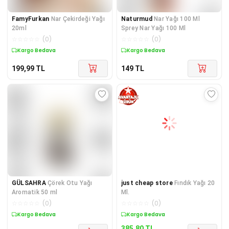
FamyFurkan
Nar Çekirdeği Yağı
Naturmud
Nar Yağı 100 Ml
20ml
Sprey Nar Yağı 100 Ml
☆
☆
☆
☆
☆
(
0
)
☆
☆
☆
☆
☆
(
0
)
Kargo Bedava
Kargo Bedava
199,99
TL
149
TL
GÜLSAHRA
Çörek Otu Yağı
just cheap store
Fındık Yağı 20
Aromatik 50 ml
Ml.
☆
☆
☆
☆
☆
(
0
)
☆
☆
☆
☆
☆
(
0
)
Kuponlu Ürün
Sepette %15 İndirim
385,80
TL