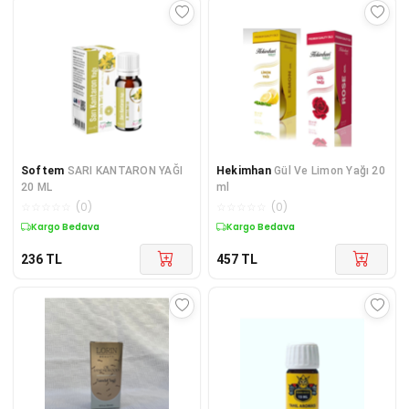
Softem
SARI KANTARON YAĞI
Hekimhan
Gül Ve Limon Yağı 20
20 ML
ml
☆
☆
☆
☆
☆
(
0
)
☆
☆
☆
☆
☆
(
0
)
Kuponlu Ürün
Kuponlu Ürün
236
TL
457
TL