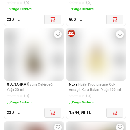
☆
☆
☆
☆
☆
(
0
)
☆
☆
☆
☆
☆
(
0
)
Kuponlu Ürün
Kargo Bedava
230
TL
900
TL
GÜLSAHRA
Üzüm Çekirdeği
Nuxe
Huile Prodigieuse Çok
Yağı 20 ml
Amaçlı Kuru Bakım Yağı 100 ml
☆
☆
☆
☆
☆
(
0
)
☆
☆
☆
☆
☆
(
0
)
Kuponlu Ürün
Kargo Bedava
230
TL
1.544,90
TL