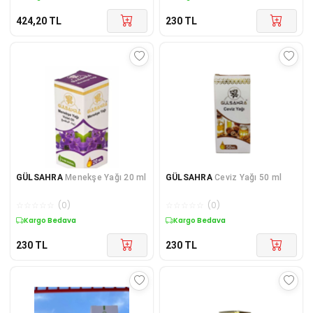
424,20
TL
230
TL
GÜLSAHRA
Menekşe Yağı 20 ml
GÜLSAHRA
Ceviz Yağı 50 ml
☆
☆
☆
☆
☆
(
0
)
☆
☆
☆
☆
☆
(
0
)
Kuponlu Ürün
Kuponlu Ürün
230
TL
230
TL