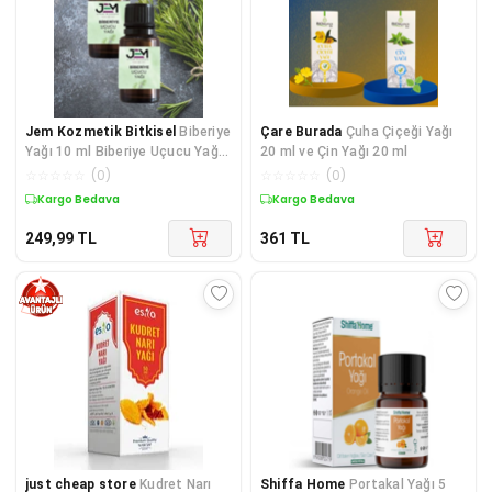
Jem Kozmetik Bitkisel
Biberiye
Çare Burada
Çuha Çiçeği Yağı
Yağı 10 ml Biberiye Uçucu Yağ 2
20 ml ve Çin Yağı 20 ml
ADET
☆
☆
☆
☆
☆
(
0
)
☆
☆
☆
☆
☆
(
0
)
Kargo Bedava
Kuponlu Ürün
249,99
TL
361
TL
just cheap store
Kudret Narı
Shiffa Home
Portakal Yağı 5