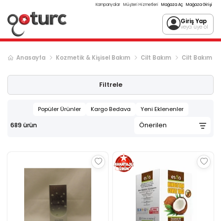
Kampanyalar
Müşteri Hizmetleri
Mağaza Aç
Mağaza Girişi
Giriş Yap
veya üye ol
Anasayfa
Kozmetik & Kişisel Bakım
Cilt Bakım
Cilt Bakım Ya
Sonraki ürün sayfası, sayfa
2
Filtrele
Popüler Ürünler
Kargo Bedava
Yeni Eklenenler
689
ürün