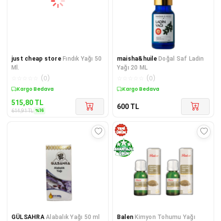
just cheap store
Fındık Yağı 50
maisha&huile
Doğal Saf Ladin
Ml.
Yağı 20 ML
☆
☆
☆
☆
☆
(
0
)
☆
☆
☆
☆
☆
(
0
)
Sepette %16 İndirim
Kargo Bedava
515,80
TL
600
TL
%
16
614,91
TL
GÜLSAHRA
Alabalık Yağı 50 ml
Balen
Kimyon Tohumu Yağı