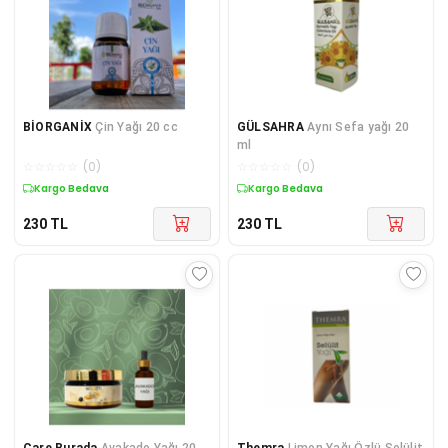
BİORGANİX
Çin Yağı 20 cc
GÜLSAHRA
Aynı Sefa yağı 20
ml
☆
☆
☆
☆
☆
(
0
)
☆
☆
☆
☆
☆
(
0
)
Kuponlu Ürün
Kuponlu Ürün
230
TL
230
TL
Çare Burada
Avakado Yağı 20
Themra
Limon Yağı Özlü Selülit