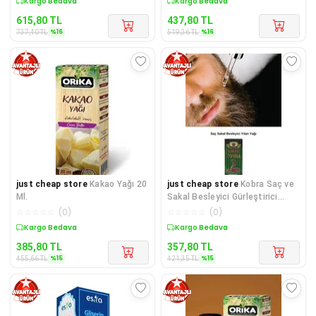
Sepette %16 İndirim
Sepette %16 İndirim
615,80
TL
437,80
TL
%
16
%
16
737,40
TL
519,36
TL
just cheap store
Kakao Yağı 20
just cheap store
Kobra Saç ve
Ml.
Sakal Besleyici Gürleştirici
Yılan Yağı 70ml
☆
☆
☆
☆
☆
(
0
)
☆
☆
☆
☆
☆
(
0
)
Sepette %15 İndirim
Sepette %15 İndirim
385,80
TL
357,80
TL
%
15
%
15
455,66
TL
421,35
TL