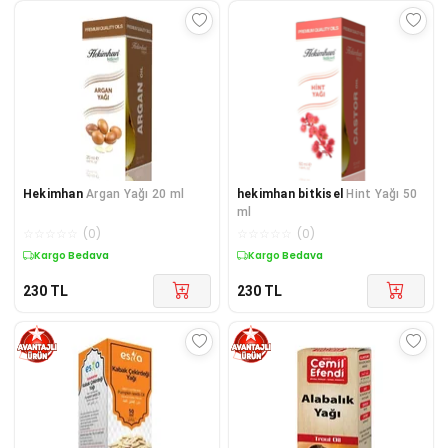
Hekimhan
Argan Yağı 20 ml
hekimhan bitkisel
Hint Yağı 50
ml
☆
☆
☆
☆
☆
(
0
)
☆
☆
☆
☆
☆
(
0
)
Kuponlu Ürün
Kuponlu Ürün
230
TL
230
TL