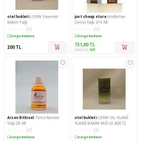
otel bukleti
LORİN Yasemin
just cheap store
Hindistan
Bakım Yağı
Cevizi Yağı 210 Ml.
☆
☆
☆
☆
☆
(
0
)
☆
☆
☆
☆
☆
(
0
)
Kargo Bedava
Sepette %17 İndirim
731,80
TL
200
TL
%
17
879,51
TL
Arzen Bitkisel
Toros Nanesi
otel bukleti
LORİN OIL YLANĞ
Yağı 20 Ml
YLANĞ BAKIM YAĞI (2 ADET)
☆
☆
☆
☆
☆
(
0
)
☆
☆
☆
☆
☆
(
0
)
Kargo Bedava
Kargo Bedava