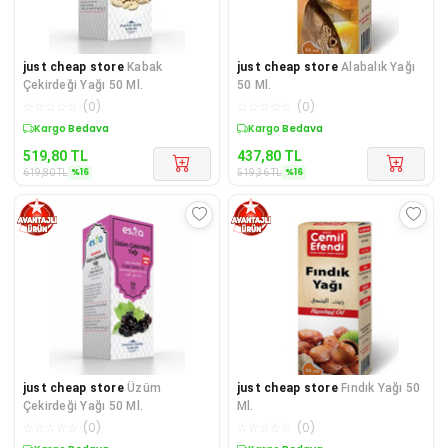
just cheap store
Kabak
just cheap store
Alabalık Yağı
Çekirdeği Yağı 50 Ml.
50 Ml.
☆
☆
☆
☆
☆
(
0
)
☆
☆
☆
☆
☆
(
0
)
Sepette %16 İndirim
Sepette %16 İndirim
519,80
TL
437,80
TL
%
16
%
16
619,80
TL
519,36
TL
just cheap store
Üzüm
just cheap store
Fındık Yağı 50
Çekirdeği Yağı 50 Ml.
Ml.
☆
☆
☆
☆
☆
(
0
)
☆
☆
☆
☆
☆
(
0
)