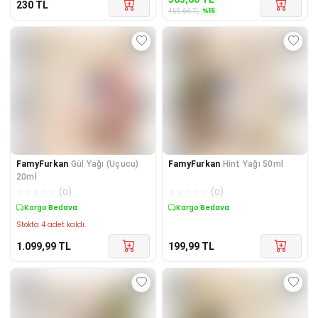
230
TL
%
15
455,66
TL
FamyFurkan
Gül Yağı (Uçucu)
FamyFurkan
Hint Yağı 50ml
20ml
☆
☆
☆
☆
☆
(
0
)
☆
☆
☆
☆
☆
(
0
)
Kargo Bedava
Kargo Bedava
Stokta 4 adet kaldı.
1.099,99
TL
199,99
TL