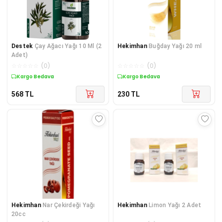
Destek
Çay Ağacı Yağı 10 Ml (2
Hekimhan
Buğday Yağı 20 ml
Adet)
☆
☆
☆
☆
☆
(
0
)
☆
☆
☆
☆
☆
(
0
)
Kargo Bedava
Kuponlu Ürün
568
TL
230
TL
Hekimhan
Nar Çekirdeği Yağı
Hekimhan
Limon Yağı 2 Adet
20cc