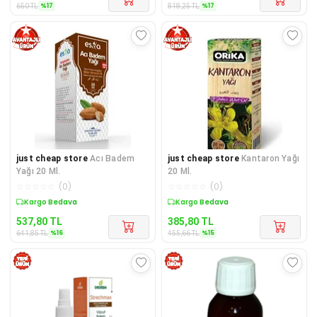
%
17
%
17
650
TL
818,25
TL
just cheap store
Acı Badem
just cheap store
Kantaron Yağı
Yağı 20 Ml.
20 Ml.
☆
☆
☆
☆
☆
(
0
)
☆
☆
☆
☆
☆
(
0
)
Sepette %16 İndirim
Sepette %15 İndirim
537,80
TL
385,80
TL
%
16
%
15
641,85
TL
455,66
TL