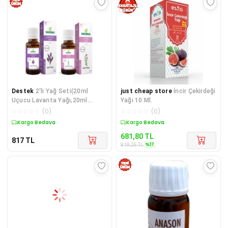
Destek
2'li Yağ Seti(20ml
just cheap store
İncir Çekirdeği
Uçucu Lavanta Yağı,20ml
Yağı 10 Ml.
Uçucu Kekik Yağı)
☆
☆
☆
☆
☆
(
0
)
☆
☆
☆
☆
☆
(
0
)
Kargo Bedava
Sepette %17 İndirim
681,80
TL
817
TL
%
17
818,25
TL