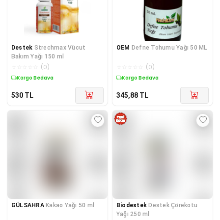
Destek
Strechmax Vücut
OEM
Defne Tohumu Yağı 50 ML
Bakım Yağı 150 ml
☆
☆
☆
☆
☆
(
0
)
☆
☆
☆
☆
☆
(
0
)
Kargo Bedava
Kargo Bedava
530
TL
345,88
TL
GÜLSAHRA
Kakao Yağı 50 ml
Biodestek
Destek Çörekotu
Yağı 250 ml