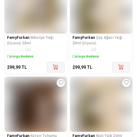
FamyFurkan
Biberiye Yağı
FamyFurkan
Çay Ağacı Yağı
(Uçucu) 20ml
20ml (Uçucu)
☆
☆
☆
☆
☆
(
0
)
☆
☆
☆
☆
☆
(
0
)
Kargo Bedava
Kargo Bedava
299,99
TL
299,99
TL
FamyFurkan
Keten Tohumu
FamyFurkan
Nioli Yağı 20ml