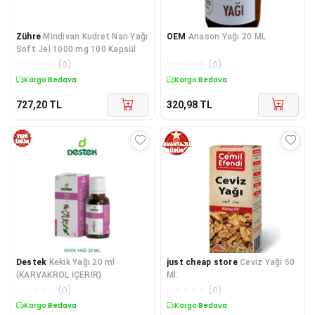
Zühre
Mindivan Kudret Narı Yağı
OEM
Anason Yağı 20 ML
Soft Jel 1000 mg 100 Kapsül
☆
☆
☆
☆
☆
(
0
)
☆
☆
☆
☆
☆
(
0
)
Kargo Bedava
Kargo Bedava
727,20
TL
320,98
TL
Destek
Kekik Yağı 20 ml
just cheap store
Ceviz Yağı 50
(KARVAKROL IÇERİR)
Ml.
☆
☆
☆
☆
☆
(
0
)
☆
☆
☆
☆
☆
(
0
)
Kargo Bedava
Sepette %16 İndirim