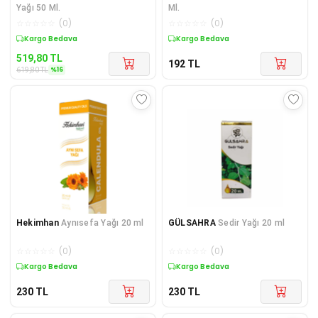
Yağı 50 Ml.
Ml.
☆
☆
☆
☆
☆
(
0
)
☆
☆
☆
☆
☆
(
0
)
Sepette %16 İndirim
Kuponlu Ürün
519,80
TL
192
TL
%
16
619,80
TL
Hekimhan
Aynısefa Yağı 20 ml
GÜLSAHRA
Sedir Yağı 20 ml
☆
☆
☆
☆
☆
(
0
)
☆
☆
☆
☆
☆
(
0
)
Kuponlu Ürün
Kuponlu Ürün
230
TL
230
TL