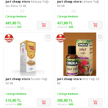
just cheap store
Adaçayı Yağı-
just cheap store
Lahana Yağı
Acı Elma 10 Ml.
50 Ml.
☆
☆
☆
☆
☆
(
0
)
☆
☆
☆
☆
☆
(
0
)
Sepette %17 İndirim
Sepette %16 İndirim
681,80
TL
437,80
TL
%
17
%
16
818,25
TL
519,36
TL
just cheap store
Susam Yağı
just cheap store
Hint Yağı 20
50 Ml.
Ml.
☆
☆
☆
☆
☆
(
0
)
☆
☆
☆
☆
☆
(
0
)
Sepette %16 İndirim
Sepette %15 İndirim
515,80
TL
385,80
TL
%
16
%
15
614,91
TL
455,66
TL