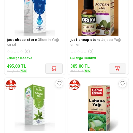
just cheap store
Gliserin Yağı
just cheap store
Jojoba Yağı
50 Ml.
20 Ml.
☆
☆
☆
☆
☆
(
0
)
☆
☆
☆
☆
☆
(
0
)
Sepette %16 İndirim
Sepette %15 İndirim
495,80
TL
385,80
TL
%
16
%
15
590,40
TL
455,66
TL