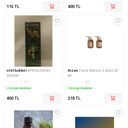
115
TL
400
TL
otel bukleti
AFROİLDİSİAC
Arzen
Toros Nanesi 2 Adet 20
SERUM
Ml
☆
☆
☆
☆
☆
(
0
)
☆
☆
☆
☆
☆
(
0
)
Kargo Bedava
Kargo Bedava
400
TL
218
TL