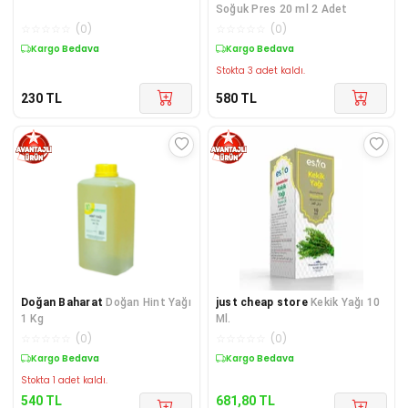
Soğuk Pres 20 ml 2 Adet
☆
☆
☆
☆
☆
(
0
)
☆
☆
☆
☆
☆
(
0
)
Kuponlu Ürün
Kargo Bedava
Stokta 3 adet kaldı.
230
TL
580
TL
Doğan Baharat
Doğan Hint Yağı
just cheap store
Kekik Yağı 10
1 Kg
Ml.
☆
☆
☆
☆
☆
(
0
)
☆
☆
☆
☆
☆
(
0
)
Sepette %17 İndirim
Sepette %17 İndirim
Stokta 1 adet kaldı.
540
TL
681,80
TL