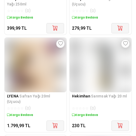
Yağı 250ml
(Uçucu)
☆
☆
☆
☆
☆
(
0
)
☆
☆
☆
☆
☆
(
0
)
Kargo Bedava
Kargo Bedava
399,99
TL
279,99
TL
LYENA
Safran Yağı 20ml
Hekimhan
Sarımsak Yağı 20 ml
(Uçucu)
☆
☆
☆
☆
☆
(
0
)
☆
☆
☆
☆
☆
(
0
)
Kargo Bedava
Kuponlu Ürün
1.799,99
TL
230
TL