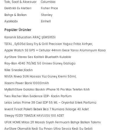
Takı, Saat & Aksesuar
Columbia
Elektrikli Ev Aletleri
Fisher Price
Bahçe & Balkon
Stanley
Ayakkabı
Einhell
Popüler Ürünler
Kanonik Education ARAÇ ŞEMSİYESİ
TEFAL , Ey505d Easy Fry & Grill Precision Yağsız Fritöz Airfryer,
Apple Watch SE GPS + Cellular 44mm Gece Yarısı Alüminyum Kasa
AyrStore Stereo Ses Kaliteli Bluetooth Kulaklık
Ray-Ban 4340 710/M2 50 Unisex Güneş Gözlüğü
Nike Sneaker,Kadın
NIVEA Nivea SUN Hassas Yüz Güneş Kremi 50ml,
Xiaomi Power Bank 10000mAh
MyBalliStore Galaksi Baskılı iPhone 16 Pro Max Telefon Kılıfı
Yves Rocher Mon Evidence EDP- Kadın Parfüm
Lelas Lelas Prime 38 Cool EDP 55 ML – Oryantal Erkek Parfümü
levent Fırsat Paketi Bebek Bezi 7 Numara Xxlarge 40 Adet
Sleepy YÜZEY TEMİZLİK HAVLUSU 100 ADET
UFUK HOME Milas 211 Masalı Siyah Fermuarlı Bahçe Balkon Takımı
AyrStore Otomatik Kedi Su Pınarı Ultra Sessiz Kedi Su Sebili