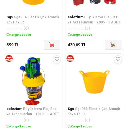
Sgs
Sgs984 Elastik Çok Amaçlı
colezium
Büyük Kova Plaj Seti
Kova 42 Lt
ve Aksesuarları - 2005 - 1 ADET
☆
☆
☆
☆
☆
(
0
)
☆
☆
☆
☆
☆
(
0
)
Kargo Bedava
Kargo Bedava
599
TL
420,69
TL
colezium
Büyük Kova Plaj Seti
Sgs
Sgs988 Elastik Çok Amaçlı
ve Aksesuarları - 1010 - 1 ADET
Kova 16 Lt
☆
☆
☆
☆
☆
(
0
)
☆
☆
☆
☆
☆
(
0
)
Kargo Bedava
Kargo Bedava