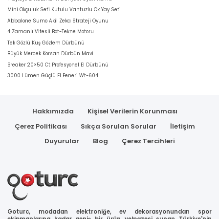
Mini Okçuluk Seti Kutulu Vantuzlu Ok Yay Seti
Abbalone Sumo Akil Zeka Strateji Oyunu
4 Zamanlı Vitesli Bot-Tekne Motoru
Tek Gözlü Kuş Gözlem Dürbünü
Büyük Mercek Korsan Dürbün Mavi
Breaker 20×50 Ct Profesyonel El Dürbünü
3000 Lümen Güçlü El Feneri Wt-604
Hakkımızda
Kişisel Verilerin Korunması
Çerez Politikası
Sıkça Sorulan Sorular
İletişim
Duyurular
Blog
Çerez Tercihleri
Goturc, modadan elektroniğe, ev dekorasyonundan spor
ekipmanlarına kadar geniş bir ürün yelpazesi sunan Türkiye'nin