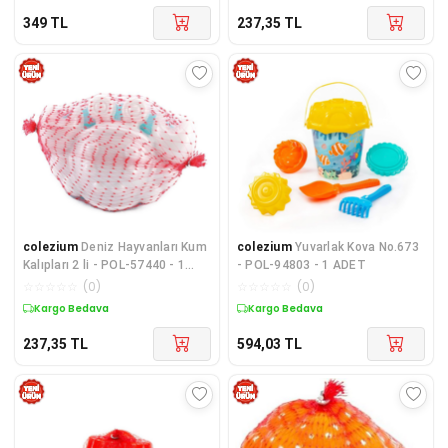
349
TL
237,35
TL
colezium
Deniz Hayvanları Kum
colezium
Yuvarlak Kova No.673
Kalıpları 2 li - POL-57440 - 1
- POL-94803 - 1 ADET
ADET
☆
☆
☆
☆
☆
(
0
)
☆
☆
☆
☆
☆
(
0
)
Kargo Bedava
Kargo Bedava
237,35
TL
594,03
TL