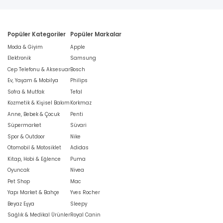
Popüler Kategoriler
Popüler Markalar
Moda & Giyim
Apple
Elektronik
Samsung
Cep Telefonu & Aksesuar
Bosch
Ev, Yaşam & Mobilya
Philips
Sofra & Mutfak
Tefal
Kozmetik & Kişisel Bakım
Korkmaz
Anne, Bebek & Çocuk
Penti
Süpermarket
Süvari
Spor & Outdoor
Nike
Otomobil & Motosiklet
Adidas
Kitap, Hobi & Eğlence
Puma
Oyuncak
Nivea
Pet Shop
Mac
Yapı Market & Bahçe
Yves Rocher
Beyaz Eşya
Sleepy
Sağlık & Medikal Ürünler
Royal Canin