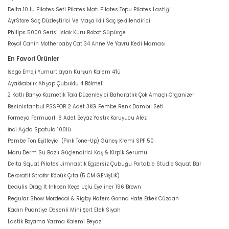
Delta 10 lu Pilates Seti Pilates Matı Pilates Topu Pilates Lastiği
AyrStore Saç Düzleştirici Ve Maşa İkili Saç Şekillendirici
Philips 5000 Serisi Islak Kuru Robot Süpürge
Royal Canin Motherbaby Cat 34 Anne Ve Yavru Kedi Maması
En Favori Ürünler
İsego Emoji Yumurtlayan Kurşun Kalem 4'lü
Ayakkabılık Ahşap Çubuklu 4 Bölmeli
2 Katlı Banyo Kozmetik Takı Düzenleyici Baharatlık Çok Amaçlı Organizer
Besinistanbul PSSPOR 2 Adet 3KG Pembe Renk Dambıl Seti
Formeya Fermuarlı 6 Adet Beyaz Yastık Koruyucu Alez
İnci Ağda Spatula 100lü
Pembe Ton Eşitleyici (Pink Tone-Up) Güneş Kremi SPF 50
Maru.Derm Su Bazlı Güçlendirici Kaş & Kirpik Serumu
Delta Squat Pilates Jimnastik Egzersiz Çubuğu Portable Studio Squat Bar
Dekoratif Strafor Köpük Çıta (5 CM GENİŞLİK)
beaulis Drag It Inkpen Keçe Uçlu Eyeliner 196 Brown
Regular Show Mordecai & Rigby Haters Gonna Hate Erkek Cüzdan
Kadın Puantiye Desenli Mini Şort Etek Siyah
Lastik Boyama Yazma Kalemi Beyaz