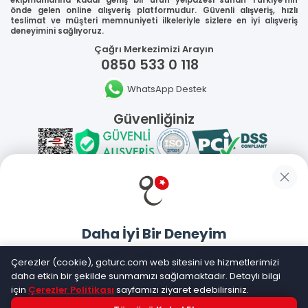
önde gelen online alışveriş platformudur. Güvenli alışveriş, hızlı
teslimat ve müşteri memnuniyeti ilkeleriyle sizlere en iyi alışveriş
deneyimini sağlıyoruz.
Çağrı Merkezimizi Arayın
0850 533 0 118
WhatsApp Destek
Güvenliğiniz
Sosyal Medya
Daha İyi Bir Deneyim
Mobil Uygulamalarımız
Goturc mobil uygulamasıyla daha hızlı ve kolay alışveriş
Çerezler (cookie), goturc.com web sitesini ve hizmetlerimizi
yapın
daha etkin bir şekilde sunmamızı sağlamaktadır. Detaylı bilgi
için
Çerezler Politikası
sayfamızı ziyaret edebilirsiniz.