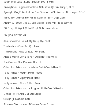
Kadın Inci Kolye , Küpe , Bileklik Set -8 Mm
Sıkılaştırıcı, Bölgesel İncelme, Selülit Ve Çatlak Karşıtı, Slim
Bymeyla Güçlü Kadınlara Özel Tasarımlı Oto Kokusu Dikiz Ayna Süsü
Narkalıp Yuvarlak Kek Kalıbı Derinlik 15cm Çap 12cm
Arzum AR5028 Lisa XL Saç Maşası Seramik Plaka 32mm
60 Parça 12 Kişilik Çatal Kaşık Seti Hasır Model
En Çok Satanlar
Acousticworld Hello Kitty Peluş Oyuncak
Timberback Core Sırt Çantası
Timberland Tdwgf2183201 Kol Saati
Ahşap Marin Deniz Feneri Dekoratif Hediyelik
Bee Garden Sivi Propolis Ekstrakt
Columbia Erkek Mont - White Out İi Omni-Heat™
Helly Hansen Mount Polar Fleece
Helly Hansen Zippy Polar Mont
Helly Hansen Block Fullzip Polar
Columbia Erkek Mont - Rugged Path Omni-Heat™
Einhell Te-Hv Akülü El Süpürgesi
Cvs Şarjli Matkap Seti
Playtoys Dinazorların Dünyası Oyun Kumu