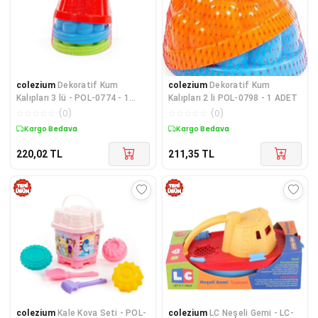
colezium
Dekoratif Kum
colezium
Dekoratif Kum
Kalıpları 3 lü - POL-0774 - 1
Kalıpları 2 li POL-0798 - 1 ADET
ADET
☆
☆
☆
☆
☆
(
0
)
☆
☆
☆
☆
☆
(
0
)
Kargo Bedava
Kargo Bedava
220,02
TL
211,35
TL
colezium
Kale Kova Seti - POL-
colezium
LC Neşeli Gemi - LC-