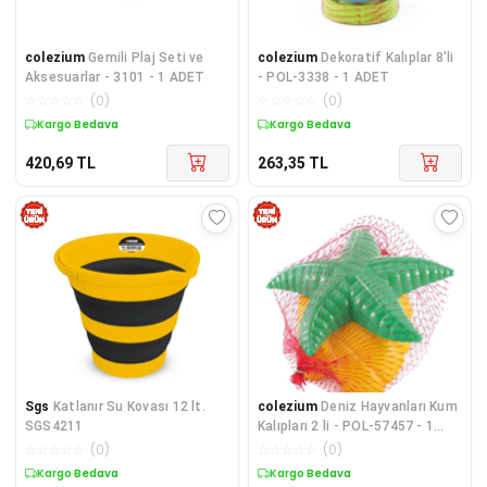
colezium
Gemili Plaj Seti ve
colezium
Dekoratif Kalıplar 8'li
Aksesuarlar - 3101 - 1 ADET
- POL-3338 - 1 ADET
☆
☆
☆
☆
☆
(
0
)
☆
☆
☆
☆
☆
(
0
)
Kargo Bedava
Kargo Bedava
420,69
TL
263,35
TL
Sgs
Katlanır Su Kovası 12 lt.
colezium
Deniz Hayvanları Kum
SGS4211
Kalıpları 2 li - POL-57457 - 1
ADET
☆
☆
☆
☆
☆
(
0
)
☆
☆
☆
☆
☆
(
0
)
Kargo Bedava
Kargo Bedava