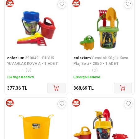
colezium
390049 - BÜYÜK
colezium
Yuvarlak Küçük Kova
YUVARLAK KOVA A - 1 ADET
Plaj Seti - 2050 - 1 ADET
☆
☆
☆
☆
☆
(
0
)
☆
☆
☆
☆
☆
(
0
)
Kargo Bedava
Kargo Bedava
377,36
TL
368,69
TL