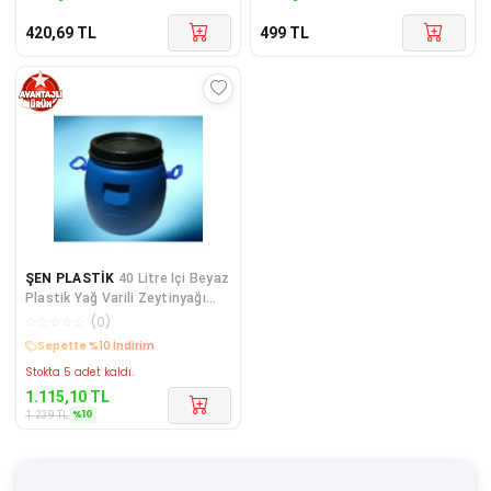
420,69
TL
499
TL
ŞEN PLASTİK
40 Litre Içi Beyaz
Plastik Yağ Varili Zeytinyağı
Turşu Bidonu
☆
☆
☆
☆
☆
(
0
)
Kargo Bedava
Stokta 5 adet kaldı.
1.115,10
TL
%
10
1.239
TL