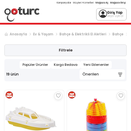
Kampanyalar
Müşteri Hizmetleri
Mağaza Aç
Mağaza Girişi
Giriş Yap
veya üye ol
Anasayfa
Ev & Yaşam
Bahçe & Elektrikli El Aletleri
Bahçe
Filtrele
Popüler Ürünler
Kargo Bedava
Yeni Eklenenler
19
ürün