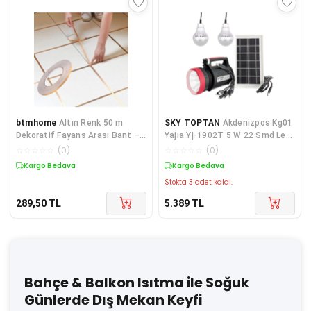
btmhome
Altın Renk 50 m
SKY TOPTAN
Akdenizpos Kg01
Dekoratif Fayans Arası Bant –
Yajıa Yj-1902T 5 W 22 Smd Led
Su Geçirmez, Sızdırmaz Duvar
2 Ampullü Solar Işıldak (Yeni)
☆
☆
☆
☆
☆
(
0
)
☆
☆
☆
☆
☆
(
0
)
Kaplama Şeridi
Kargo Bedava
Kargo Bedava
Stokta 3 adet kaldı.
289,50
TL
5.389
TL
Bahçe & Balkon Isıtma ile Soğuk
Günlerde Dış Mekan Keyfi