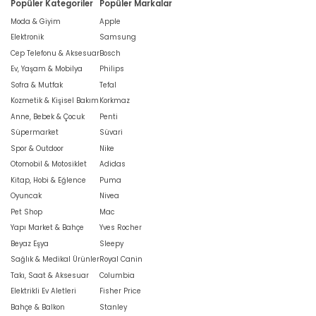
Popüler Kategoriler
Popüler Markalar
Moda & Giyim
Apple
Elektronik
Samsung
Cep Telefonu & Aksesuar
Bosch
Ev, Yaşam & Mobilya
Philips
Sofra & Mutfak
Tefal
Kozmetik & Kişisel Bakım
Korkmaz
Anne, Bebek & Çocuk
Penti
Süpermarket
Süvari
Spor & Outdoor
Nike
Otomobil & Motosiklet
Adidas
Kitap, Hobi & Eğlence
Puma
Oyuncak
Nivea
Pet Shop
Mac
Yapı Market & Bahçe
Yves Rocher
Beyaz Eşya
Sleepy
Sağlık & Medikal Ürünler
Royal Canin
Takı, Saat & Aksesuar
Columbia
Elektrikli Ev Aletleri
Fisher Price
Bahçe & Balkon
Stanley