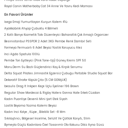
Royal Canin Motherbaby Cat 34 Anne Ve Yavru Kedi Maması
En Favori Ürünler
İsego Emoji Yumurtlayan Kurşun Kalem 4'lü
Ayakkabılık Ahşap Çubuklu 4 Bölmeli
2 Katlı Banyo Kozmetik Takı Düzenleyici Baharatlık Çok Amaçlı Organizer
Besinistanbul PSSPOR 2 Adet 3KG Pembe Renk Dambıl Seti
Formeya Fermuarlı 6 Adet Beyaz Yastık Koruyucu Alez
İnci Ağda Spatula 100lü
Pembe Ton Eşitleyici (Pink Tone-Up) Güneş Kremi SPF 50
Maru.Derm Su Bazlı Güçlendirici Kaş & Kirpik Serumu
Delta Squat Pilates Jimnastik Egzersiz Çubuğu Portable Studio Squat Bar
Dekoratif Strafor Köpük Çıta (5 CM GENİŞLİK)
beaulis Drag It Inkpen Keçe Uçlu Eyeliner 196 Brown
Regular Show Mordecai & Rigby Haters Gonna Hate Erkek Cüzdan
Kadın Puantiye Desenli Mini Şort Etek Siyah
Lastik Boyama Yazma Kalemi Beyaz
Kadın Inci Kolye , Küpe , Bileklik Set -8 Mm
Sıkılaştırıcı, Bölgesel İncelme, Selülit Ve Çatlak Karşıtı, Slim
Bymeyla Güçlü Kadınlara Özel Tasarımlı Oto Kokusu Dikiz Ayna Süsü