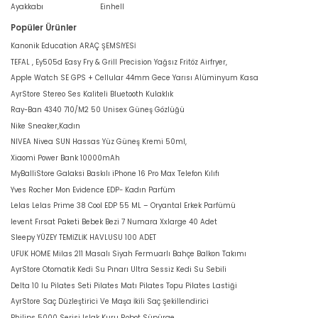
Ayakkabı
Einhell
Popüler Ürünler
Kanonik Education ARAÇ ŞEMSİYESİ
TEFAL , Ey505d Easy Fry & Grill Precision Yağsız Fritöz Airfryer,
Apple Watch SE GPS + Cellular 44mm Gece Yarısı Alüminyum Kasa
AyrStore Stereo Ses Kaliteli Bluetooth Kulaklık
Ray-Ban 4340 710/M2 50 Unisex Güneş Gözlüğü
Nike Sneaker,Kadın
NIVEA Nivea SUN Hassas Yüz Güneş Kremi 50ml,
Xiaomi Power Bank 10000mAh
MyBalliStore Galaksi Baskılı iPhone 16 Pro Max Telefon Kılıfı
Yves Rocher Mon Evidence EDP- Kadın Parfüm
Lelas Lelas Prime 38 Cool EDP 55 ML – Oryantal Erkek Parfümü
levent Fırsat Paketi Bebek Bezi 7 Numara Xxlarge 40 Adet
Sleepy YÜZEY TEMİZLİK HAVLUSU 100 ADET
UFUK HOME Milas 211 Masalı Siyah Fermuarlı Bahçe Balkon Takımı
AyrStore Otomatik Kedi Su Pınarı Ultra Sessiz Kedi Su Sebili
Delta 10 lu Pilates Seti Pilates Matı Pilates Topu Pilates Lastiği
AyrStore Saç Düzleştirici Ve Maşa İkili Saç Şekillendirici
Philips 5000 Serisi Islak Kuru Robot Süpürge