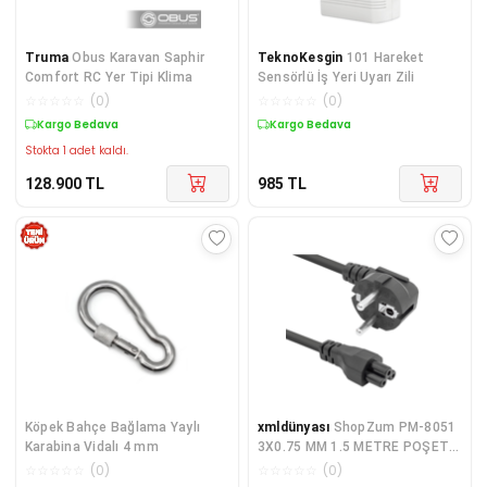
Truma
Obus Karavan Saphir
TeknoKesgin
101 Hareket
Comfort RC Yer Tipi Klima
Sensörlü İş Yeri Uyarı Zili
☆
☆
☆
☆
☆
(
0
)
☆
☆
☆
☆
☆
(
0
)
Kargo Bedava
Kargo Bedava
Stokta 1 adet kaldı.
128.900
TL
985
TL
Köpek Bahçe Bağlama Yaylı
xmldünyası
ShopZum PM-8051
Karabina Vidalı 4 mm
3X0.75 MM 1.5 METRE POŞETLİ
NOTEBOOK POWER YONCA
☆
☆
☆
☆
☆
(
0
)
☆
☆
☆
☆
☆
(
0
)