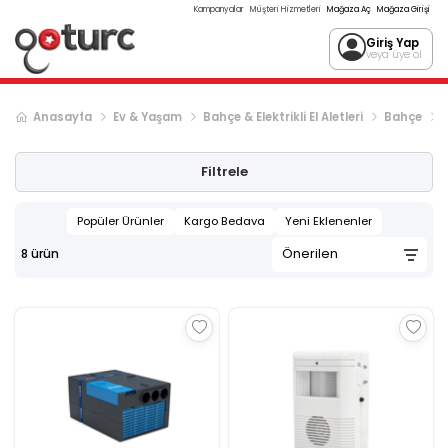
Kampanyalar
Müşteri Hizmetleri
Mağaza Aç
Mağaza Girişi
Giriş Yap
veya üye ol
Anasayfa
Ev & Yaşam
Bahçe & Elektrikli El Aletleri
Bahçe
Filtrele
Popüler Ürünler
Kargo Bedava
Yeni Eklenenler
8
ürün