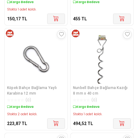
Kargo Bedava
Kargo Bedava
Stokta 1 adet kaldı.
150,17
TL
455
TL
Köpek Bahçe Bağlama Yaylı
Nunbell Bahçe Bağlama Kazığı
Karabina 12 mm
8 mm x 40 cm
☆
☆
☆
☆
☆
(
0
)
☆
☆
☆
☆
☆
(
0
)
Kargo Bedava
Kargo Bedava
Stokta 2 adet kaldı.
Stokta 1 adet kaldı.
223,87
TL
494,52
TL