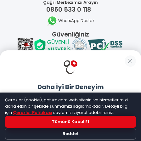
Çağrı Merkezimizi Arayın
0850 533 0 118
WhatsApp Destek
Güvenliğiniz
Sosyal Medya
Daha İyi Bir Deneyim
Mobil Uygulamalarımız
Goturc mobil uygulamasıyla daha hızlı ve kolay alışveriş
Çerezler (cookie), goturc.com web sitesini ve hizmetlerimizi
yapın
daha etkin bir şekilde sunmamızı sağlamaktadır. Detaylı bilgi
için
Çerezler Politikası
sayfamızı ziyaret edebilirsiniz.
Tümünü Kabul Et
Hemen Dene!
©
2026
Goturc – Her Zaman Daha İyisi Vardır
Reddet
Uygulama yüklüyse açılacak, değilse
Google Play
'e