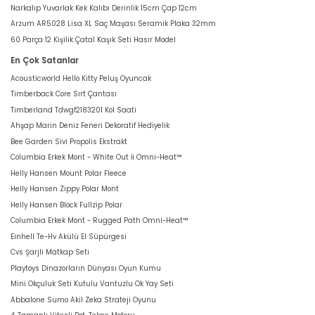
Narkalıp Yuvarlak Kek Kalıbı Derinlik 15cm Çap 12cm
Arzum AR5028 Lisa XL Saç Maşası Seramik Plaka 32mm
60 Parça 12 Kişilik Çatal Kaşık Seti Hasır Model
En Çok Satanlar
Acousticworld Hello Kitty Peluş Oyuncak
Timberback Core Sırt Çantası
Timberland Tdwgf2183201 Kol Saati
Ahşap Marin Deniz Feneri Dekoratif Hediyelik
Bee Garden Sivi Propolis Ekstrakt
Columbia Erkek Mont - White Out İi Omni-Heat™
Helly Hansen Mount Polar Fleece
Helly Hansen Zippy Polar Mont
Helly Hansen Block Fullzip Polar
Columbia Erkek Mont - Rugged Path Omni-Heat™
Einhell Te-Hv Akülü El Süpürgesi
Cvs Şarjli Matkap Seti
Playtoys Dinazorların Dünyası Oyun Kumu
Mini Okçuluk Seti Kutulu Vantuzlu Ok Yay Seti
Abbalone Sumo Akil Zeka Strateji Oyunu