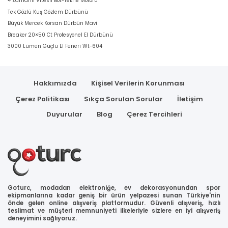
4 Zamanlı Vitesli Bot-Tekne Motoru
Tek Gözlü Kuş Gözlem Dürbünü
Büyük Mercek Korsan Dürbün Mavi
Breaker 20×50 Ct Profesyonel El Dürbünü
3000 Lümen Güçlü El Feneri Wt-604
Hakkımızda
Kişisel Verilerin Korunması
Çerez Politikası
Sıkça Sorulan Sorular
İletişim
Duyurular
Blog
Çerez Tercihleri
Goturc, modadan elektroniğe, ev dekorasyonundan spor
ekipmanlarına kadar geniş bir ürün yelpazesi sunan Türkiye'nin
önde gelen online alışveriş platformudur. Güvenli alışveriş, hızlı
teslimat ve müşteri memnuniyeti ilkeleriyle sizlere en iyi alışveriş
deneyimini sağlıyoruz.